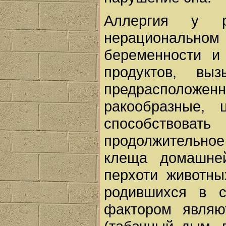
Аллергия у р
нерациональн
беременности и
продуктов, в
предрасполож
ракообразные, 
способствов
продолжительно
клеща домашней
перхоти животны
родившихся в с
фактором являю