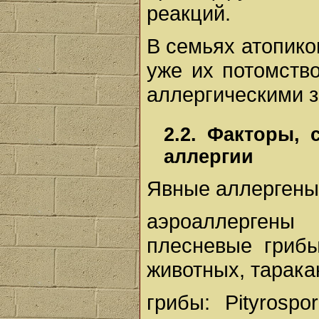
реакций.
В семьях атопико
уже их потомство
аллергическими 
2.2. Факторы,
аллергии
Явные аллергены
аэроаллергены
плесневые грибы
животных, тарака
грибы: Pityrospo