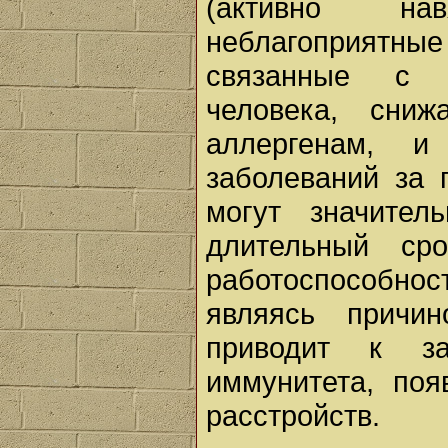
(активно на
неблагоприятн
связанные с п
человека, сниж
аллергенам, и
заболеваний за 
могут значител
длительный ср
работоспособнос
являясь причи
приводит к за
иммунитета, по
расстройств.