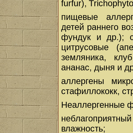
furfur), Trichophyt
пищевые аллер
детей раннего воз
фундук и др.); 
цитрусовые (ап
земляника, клу
ананас, дыня и др
аллергены микро
стафиллококк, стр
Неаллергенные ф
неблагоприятны
влажность;