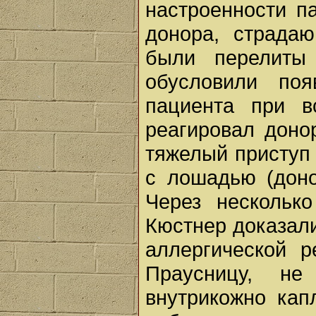
настроенности п
донора, страда
были перелиты 
обусловили поя
пациента при в
реагировал доно
тяжелый приступ
с лошадью (доно
Через нескольк
Кюстнер доказали
аллергической р
Праусницу, не
внутрикожно кап