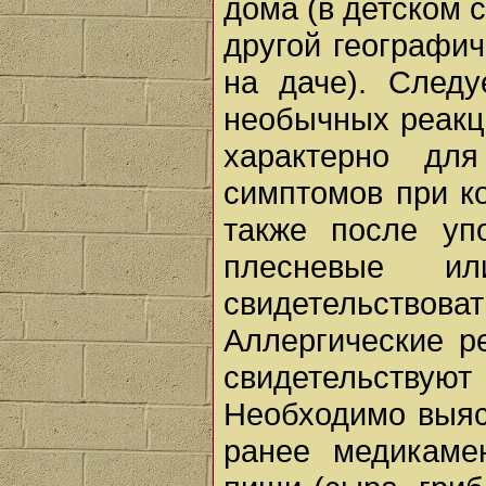
дома (в детском с
другой географич
на даче). След
необычных реакц
характерно для
симптомов при ко
также после уп
плесневые и
свидетельств
Аллергические р
свидетельству
Необходимо выяс
ранее медикаме