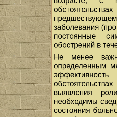
возрасте, с к
обстоятельства
предшествующем 
заболевания (про
постоянные си
обострений в тече
Не менее важн
определенным ме
эффективность
обстоятельств
выявления рол
необходимы свед
состояния больно