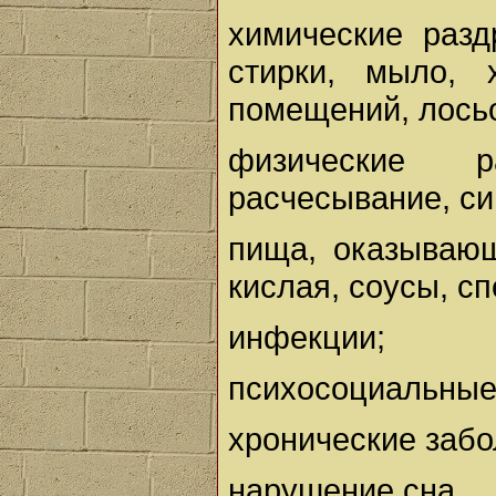
химические раз
стирки, мыло, 
помещений, лосьо
физические р
расчесывание, си
пища, оказываю
кислая, соусы, сп
инфекции;
психосоциальные
хронические забо
нарушение сна.