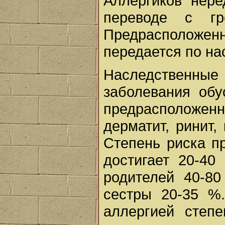
Аллергиков нере
переводе с гре
Предрасположе
передается по на
Наследствен
заболевания обу
предрасположен
дерматит, ринит,
Степень риска п
достигает 20-40
родителей 40-8
сестры 20-35 %
аллергией степ