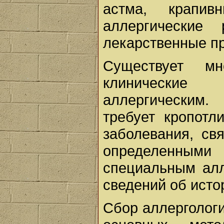
астма, крапив
аллергические
лекарственные пр
Существует мн
клинические
аллергическим
требует кропотл
заболевания, св
определенным
специальным алл
сведений об исто
Сбор аллергологи