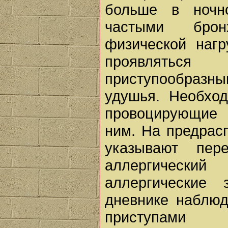
больше в ночн
частыми брон
физической нагр
проявляться
приступообразны
удушья. Необхо
провоцирующие 
ним. На предрас
указывают пере
аллергический
аллергические 
дневнике наблю
приступами 