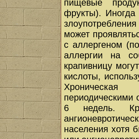
пищевые продук
фрукты). Иногда
злоупотребления
может проявлятьс
с аллергеном (п
аллергии на со
крапивницу могут
кислоты, исполь
Хроническая 
периодическими 
6 недель. Кр
ангионевротиче
населения хотя б