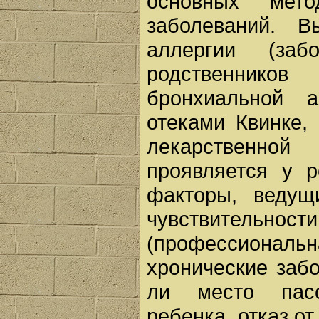
основных мето
заболеваний. 
аллергии (за
родственник
бронхиальной а
отеками Квинке,
лекарственно
проявляется у 
факторы, ведущ
чувствитель
(профессиональ
хронические забо
ли место пасс
ребенка, отказ о