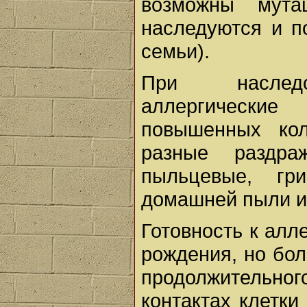
возможны мута
наследуются и п
семьи).
При наследст
аллергически
повышенных ко
разные раздра
пыльцевые, гр
домашней пыли и
Готовность к алл
рождения, но бол
продолжительного
контактах клетки