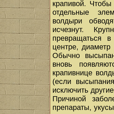
крапивой. Чтобы
отдельные эле
волдыри обводя
исчезнут. Кру
превращаться в
центре, диаметр 
Обычно высыпан
вновь появляю
крапивнице волд
(если высыпани
исключить другие
Причиной забол
препараты, укус