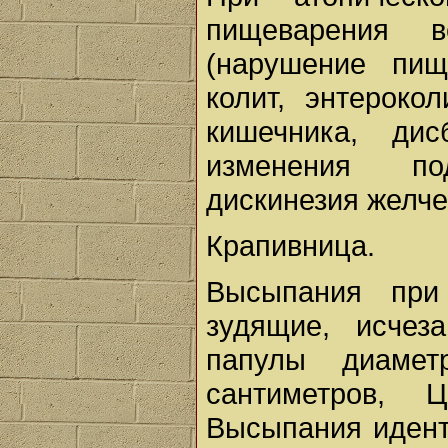
пищеварения 
(нарушение пище
колит, энтероко
кишечника, дис
изменения по
дискинезия желче
Крапивница.
Высыпания при
зудящие, исчез
папулы диаме
сантиметров, 
Высыпания идент