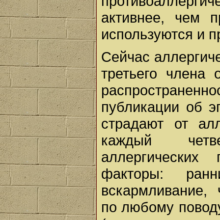
противоаллерг
активнее, чем п
используются и п
Сейчас аллергич
третьего члена 
распространеннос
публикации об э
страдают от ал
каждый четв
аллергических 
факторы: ран
вскармливание, 
по любому повод