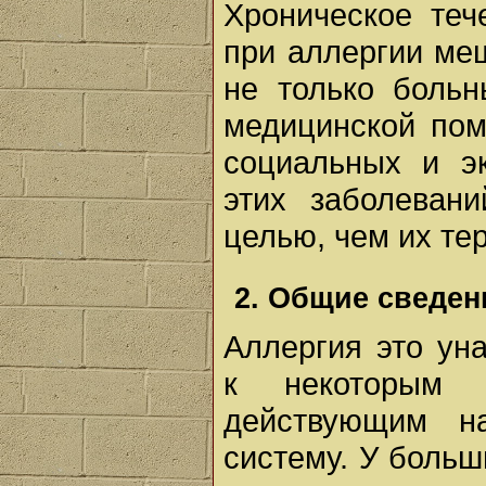
Хроническое теч
при аллергии ме
не только больн
медицинской по
социальных и эк
этих заболеван
целью, чем их те
2. Общие сведен
Аллергия это ун
к некоторым 
действующим н
систему. У боль