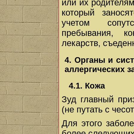
или их родителям
который занося
учетом сопут
пребывания, к
лекарств, съеден
4. Органы и сис
аллергических з
4.1. Кожа
Зуд главный при
(не путать с чесот
Для этого забол
более следующих