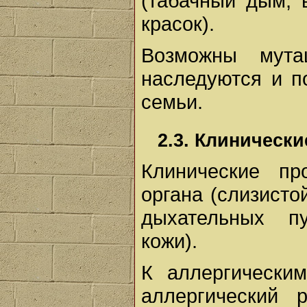
(табачный дым, 
красок).
Возможны мута
наследуются и п
семьи.
2.3. Клиническ
Клинические пр
органа (слизисто
дыхательных пу
кожи).
К аллергическим
аллергический р