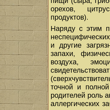
пищи (сыра, гриб
орехов, цитру
продуктов).
Наряду с этим п
неспецифических
и другие загряз
запахи, физичес
воздуха, эмо
свидетельст
(сверхчувствит
точной и полно
родителей роль а
аллергических з