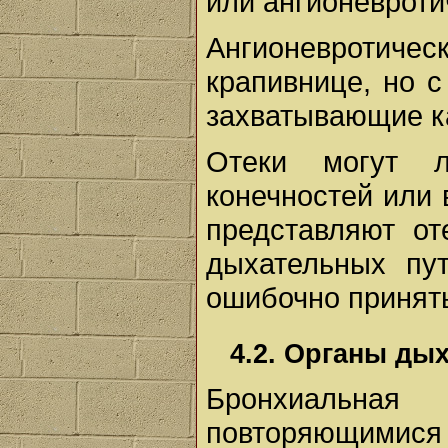
или ангионевроти
Ангионевротиче
крапивнице, но 
захватывающие ка
Отеки могут л
конечностей или
представляют от
дыхательных пу
ошибочно принять
4.2. Органы ды
Бронхиальна
повторяющимися 