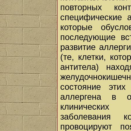
повторных кон
специфические а
которые обусло
последующие вс
развитие аллерги
(те, клетки, ко
антитела) нахо
желудочнокише
состояние этих
аллергена в о
клинических 
заболевания 
провоцируют по