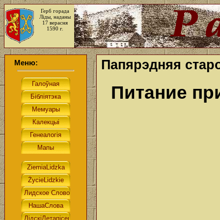
Герб горада
Ліды, наданы
17 верасня
1590 г.
Папярэдняя старо
Меню:
Питание пр