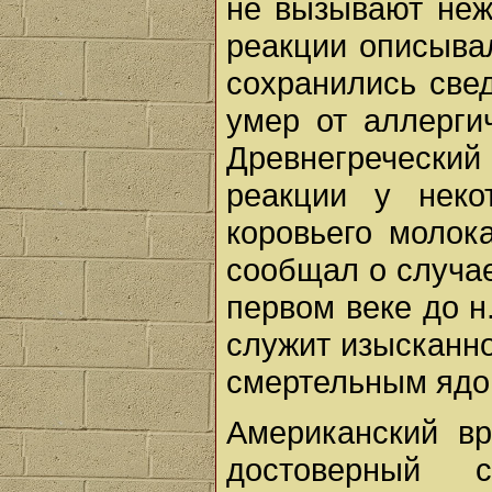
не вызывают неж
реакции описывал
сохранились све
умер от аллерги
Древнегреческий
реакции у неко
коровьего молок
сообщал о случае
первом веке до н
служит изысканно
смертельным ядо
Американский вр
достоверный с