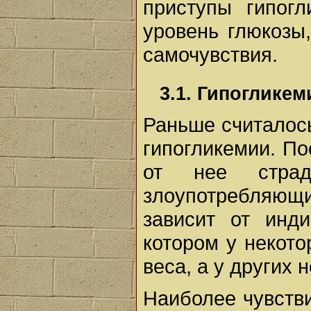
приступы гипогл
уровень глюкозы
самочувствия.
3.1. Гипогликем
Раньше считалось
гипогликемии. По
от нее стра
злоупотребляю
зависит от инд
котором у некот
веса, а у других н
Наиболее чувств