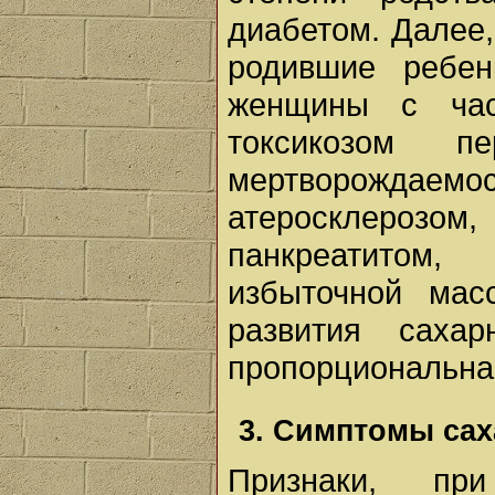
диабетом. Далее,
родившие ребен
женщины с час
токсикозом п
мертворождае
атеросклерозом
панкреатитом
избыточной мас
развития саха
пропорциональна 
3. Симптомы сах
Признаки, пр