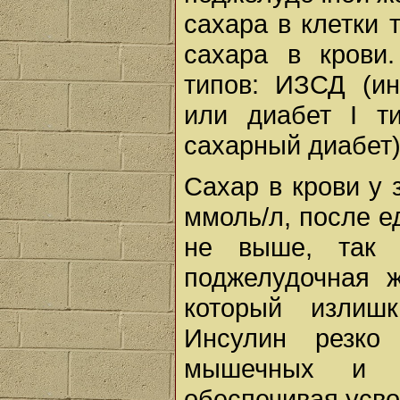
сахара в клетки 
сахара в крови
типов: ИЗСД (ин
или диабет I т
сахарный диабет),
Сахар в крови у 
ммоль/л, после е
не выше, так 
поджелудочная ж
который излиш
Инсулин резко
мышечных и ж
обеспечивая усво