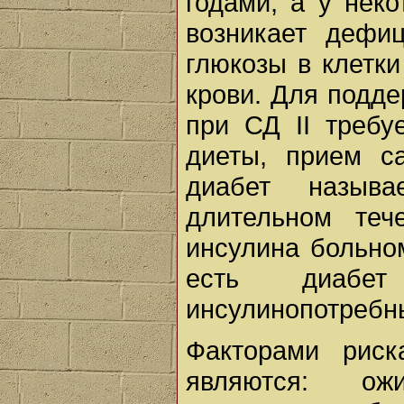
годами, а у нек
возникает дефи
глюкозы в клетк
крови. Для подд
при СД II требу
диеты, прием с
диабет называ
длительном теч
инсулина больно
есть диабет
инсулинопотребн
Факторами риск
являются: ожи