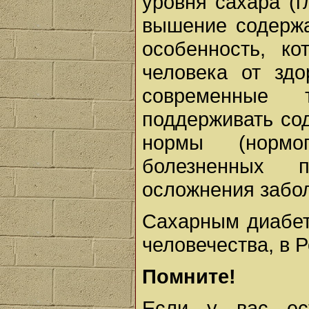
уровня сахара (г
вышение содержа
осо­бенность, к
человека от здо
современные т
поддерживать со
нормы (нормо
болезненных 
осложнения забо
Сахарным диабет
человечества, в 
Помните!
Если у вас ес