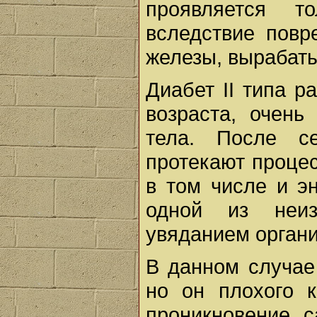
проявляется т
вследствие повр
железы, вырабат
Диабет II типа р
возраста, очень
тела. После се
протекают процес
в том числе и э
одной из неиз
увяданием орган
В данном случае
но он плохого к
проникновение с