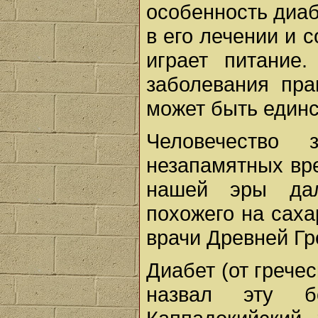
особенность диаб
в его лечении и 
играет питание
заболевания пра
может быть един
Человечество
незапамятных вр
нашей эры дал
похожего на саха
врачи Древней Гре
Диабет (от гречес
назвал эту б