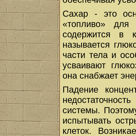
Сахар - это осн
«топливо» для
содержится в 
называется глюко
части тела и ос
усваивают глюко
она снабжает эне
Падение концен
недостаточность
системы. Поэтом
испытывать остр
клеток. Возника