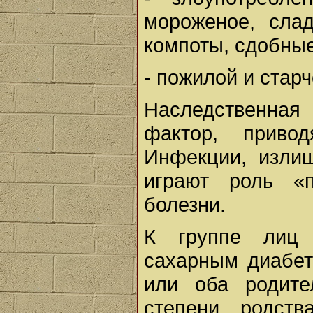
мороженое, слад
компоты, сдобные
- пожилой и старч
Наследственная
фактор, приво
Инфекции, изли
играют роль «п
болезни.
К группе лиц 
сахарным диабет
или оба родите
степени родст