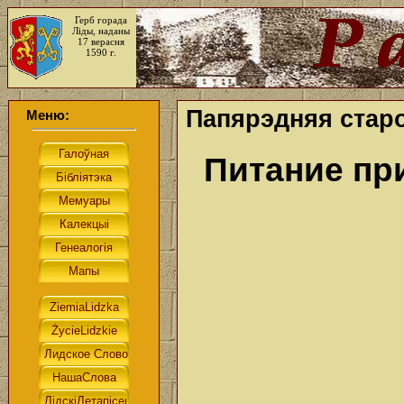
Герб горада
Ліды, наданы
17 верасня
1590 г.
Папярэдняя старо
Меню:
Питание пр