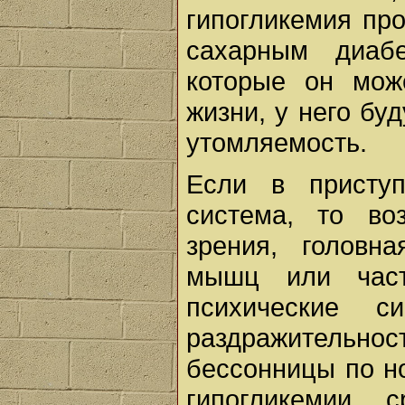
гипогликемия пр
сахарным диаб
которые он мож
жизни, у него бу
утомляемость.
Если в приступ
система, то во
зрения, головн
мышц или част
психические 
раздражительно
бессонницы по н
гипогликемии, 