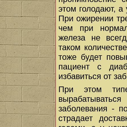
этом голодают, а
При ожирении тре
чем при нормал
железа не всег
таком количестве
тоже будет повы
пациент с диаб
избавиться от за
При этом тип
вырабатывать
заболевания - п
страдает доста