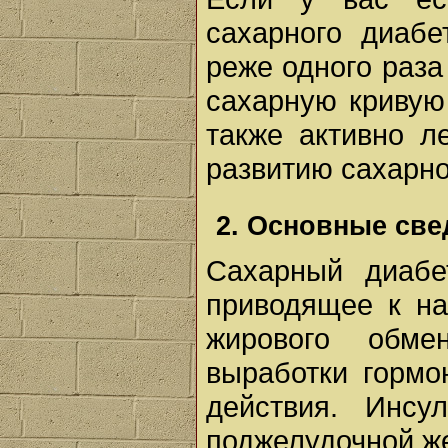
сахарного диабе
реже одного раза 
сахарную кривую
также активно л
развитию сахарно
2. Основные све
Сахарный диабе
приводящее к на
жирового обме
выработки гормо
действия. Инсу
поджелудочной ж