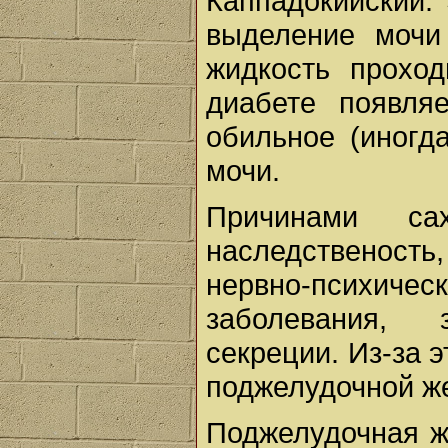
Каппадокийский.
выделение мочи
жидкость проход
диабете появля
обильное (иногд
мочи.
Причинами са
наследственост
нервно-психич
заболевания, 
секреции. Из-за 
поджелудочной ж
Поджелудочная ж