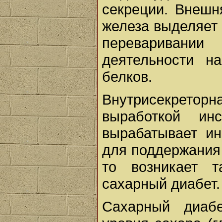
секреции. Внешн
железа выделяет 
переваривани
деятельности н
белков.
Внутрисекреторн
выработкой ин
вырабатывает ин
для поддержания 
то возникает т
сахарный диабет.
Сахарный диаб