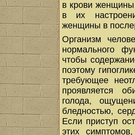
в крови женщины,
в их настроен
женщины в после
Организм челов
нормального фу
чтобы содержани
поэтому гипоглик
требующее неот
проявляется об
голода, ощущен
бледностью, сер
Если приступ ост
этих симптомов