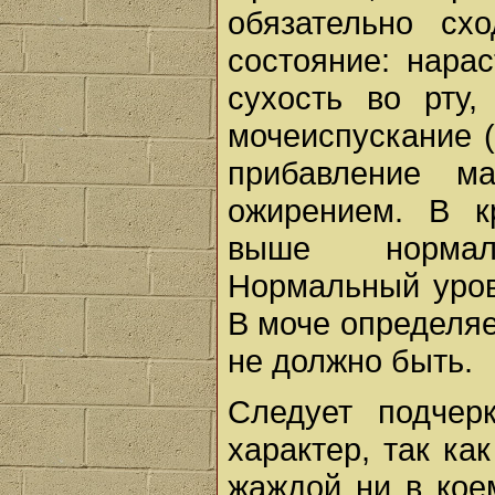
обязательно сх
состояние: нара
сухость во рту,
мочеиспускание (
прибавление м
ожирением. В к
выше нормал
Нормальный урове
В моче определяе
не должно быть.
Следует подчер
характер, так ка
жаждой ни в кое