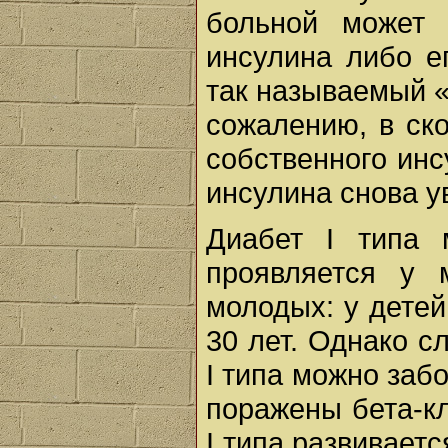
больной может 
инсулина либо е
так называемый «
сожалению, в ск
собственного инс
инсулина снова у
Диабет I типа 
проявляется у 
молодых: у детей
30 лет. Однако с
I типа можно забо
поражены бета-к
I типа развиваетс