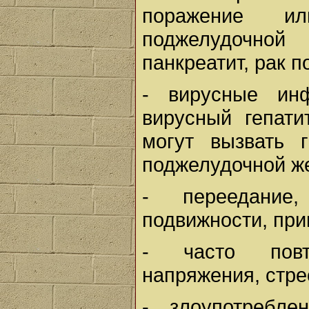
поражение и
поджелудочной
панкреатит, рак 
- вирусные инф
вирусный гепати
могут вызвать 
поджелудочной ж
- переедание
подвижности, пр
- часто повт
напряжения, стре
- злоупотребле