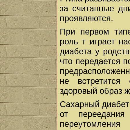
за считанные дн
проявляются.
При первом тип
роль т играет на
диабета у родств
что передается п
предрасположенно
не встретится 
здоровый образ ж
Сахарный диабет 
от переедания 
переутомлени