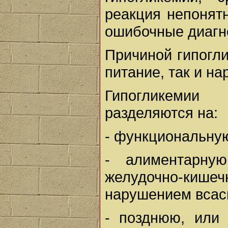
реакция непонят
ошибочные диагн
Причиной гипогл
питание, так и н
Гипогликемии
разделяются на:
- функциональную
- алиментарну
желудочно-ки
нарушением всас
- позднюю, или