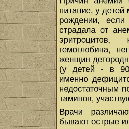
Причин анемии 
питание, у детей
рождении, если
страдала от ане
эритроцитов,
гемоглобина, не
женщин детородно
(у детей - в 9
именно дефицит
недостаточным по
таминов, участву
Врачи различа
бывают острые ил