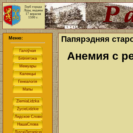
Герб горада
Ліды, наданы
17 верасня
1590 г.
Папярэдняя старо
Меню:
Анемия с р