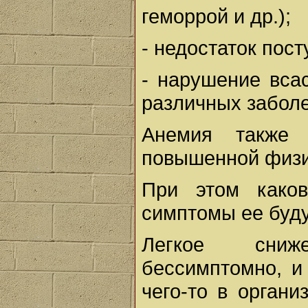
геморрой и др.);
- недостаток пос
- нарушение вса
различных заболе
Анемия также 
повышенной физич
При этом како
симптомы ее буд
Легкое сниж
бессимптомно, и
чего-то в органи