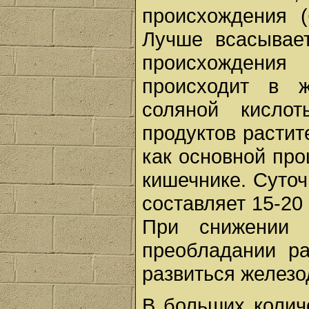
происхождения (
Лучше всасывает
происхождени
происходит в ж
соляной кисло
продуктов растит
как основной про
кишечнике. Суточ
составляет 15-20
При снижении 
преобладании р
развиться желез
В больших колич