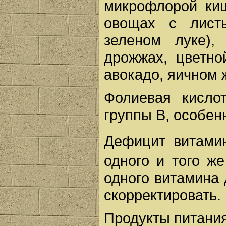
микрофлорой киш
овощах с листь
зеленом луке),
дрожжах, цветно
авокадо, яичном ж
Фолиевая кисло
группы В, особен
Дефицит витам
одного и того ж
одного витамина
скорректировать.
Продукты питани