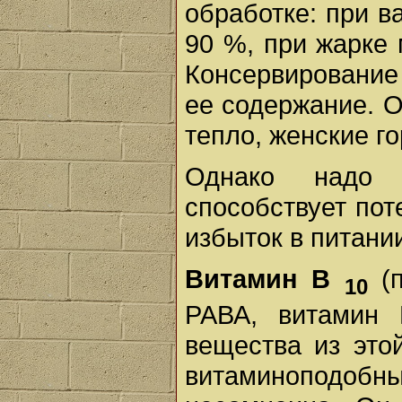
обработке: при в
90 %, при жарке 
Консервирование
ее содержание. О
тепло, женские г
Однако надо 
способствует пот
избыток в питани
Витамин В
(п
10
РАВА, витамин 
вещества из это
витаминоподобн