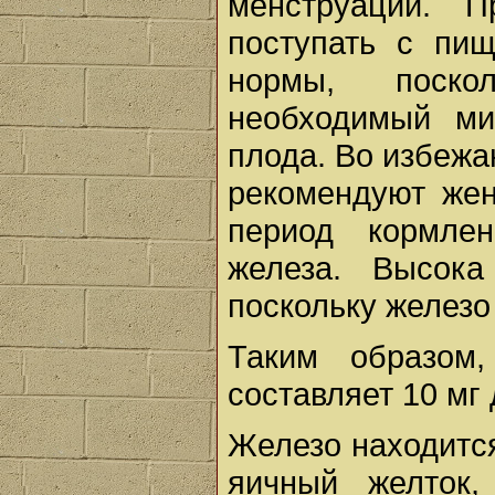
менструаций. 
поступать с пи
нормы, поско
необходимый ми
плода. Во избеж
рекомендуют же
период кормле
железа. Высока
поскольку железо
Таким образом,
составляет 10 мг
Железо находится
яичный желток,