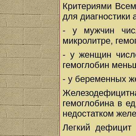
Критериями Всем
для диагностики 
- у мужчин чис
микролитре, гемо
- у женщин числ
гемоглобин меньш
- у беременных ж
Железодефицитн
гемоглобина в е
недостатком желе
Легкий дефицит 