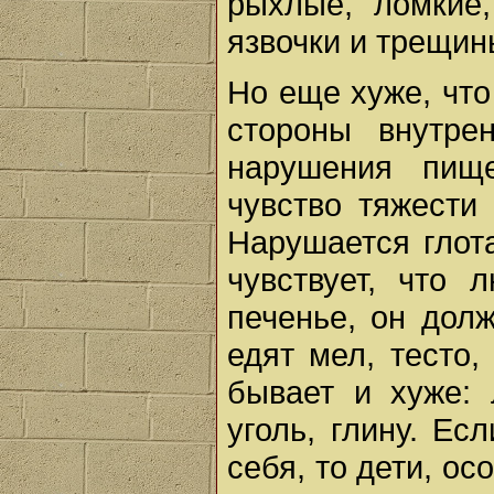
рыхлые, ломкие,
язвочки и трещины
Но еще хуже, что
стороны внутре
нарушения пищ
чувство тяжести 
Нарушается глот
чувствует, что 
печенье, он дол
едят мел, тесто
бывает и хуже: 
уголь, глину. Ес
себя, то дети, о