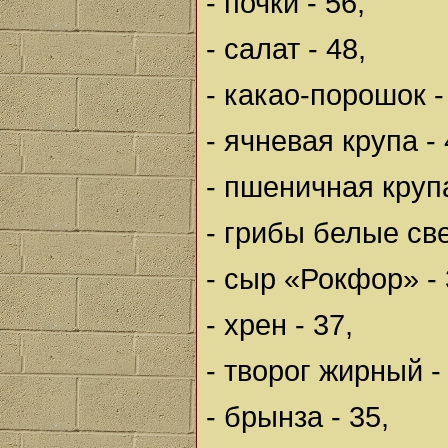
- почки - 56,
- салат - 48,
- какао-порошок -
- ячневая крупа - 
- пшеничная крупа
- грибы белые све
- сыр «Рокфор» - 
- хрен - 37,
- творог жирный -
- брынза - 35,