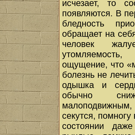
исчезает, то с
появляются. В пе
бледность при
обращает на себ
человек жал
утомляемость,
ощущение, что «
болезнь не лечит
одышка и сердц
обычно сниж
малоподвижным,
секутся, помногу
состоянии даж