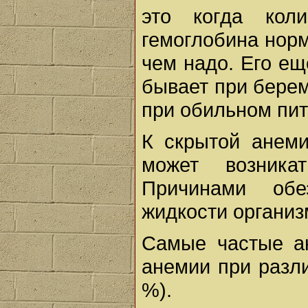
это когда кол
гемоглобина норм
чем надо. Его е
бывает при берем
при обильном пит
К скрытой анеми
может возника
Причинами обе
жидкости организ
Самые частые а
анемии при разл
%).