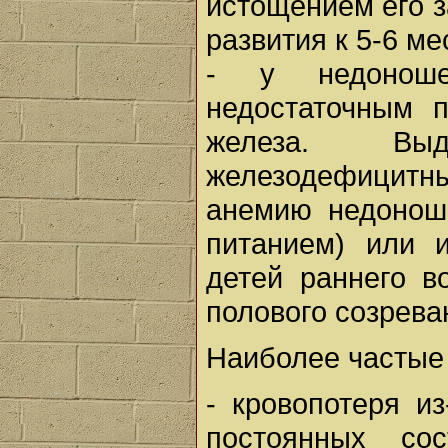
истощением его з
развития к 5-6 м
- у недонош
недостаточным п
железа. Вы
железодефицит
анемию недонош
питанием) или 
детей раннего в
полового созрева
Наиболее частые
- кровопотеря и
постоянных сос