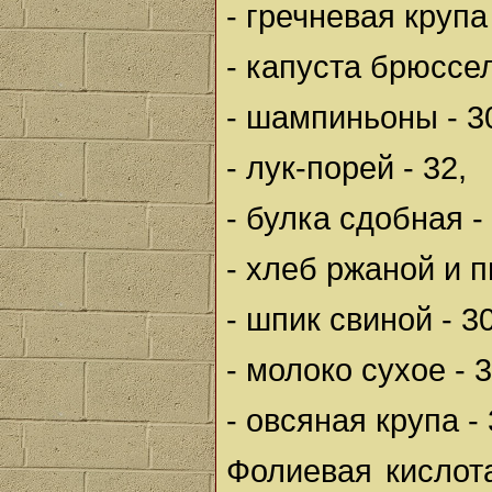
- гречневая крупа 
- капуста брюссел
- шампиньоны - 3
- лук-порей - 32,
- булка сдобная - 
- хлеб ржаной и 
- шпик свиной - 30
- молоко сухое - 3
- овсяная крупа - 
Фолиевая кислот