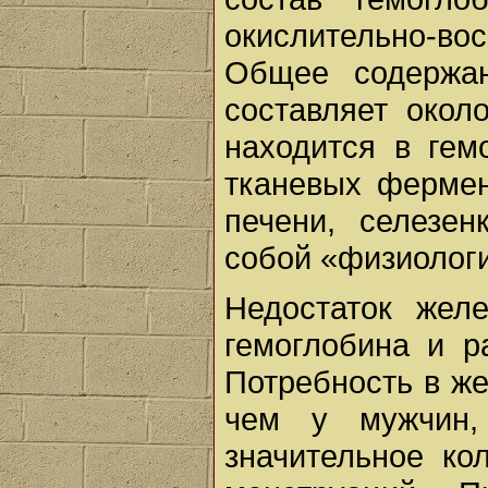
окислительно-вос
Общее содержан
составляет окол
находится в гем
тканевых фермен
печени, селезен
собой «физиологи
Недостаток жел
гемоглобина и р
Потребность в же
чем у мужчин,
значительное ко