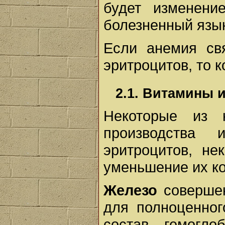
будет изменени
болезненный язык
Если анемия св
эритроцитов, то к
2.1. Витамины 
Некоторые из 
производства 
эритроцитов, не
уменьшение их ко
Железо
совершен
для полноценног
состав гемогло