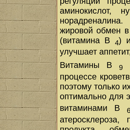
регуляции проц
аминокислот, н
норадреналина
жировой обмен в
(витамина В
) 
4
улучшает аппетит
Витамины В
9
процессе кроветв
поэтому только и
оптимально для 
витаминами В
атеросклероза, 
продукта обме