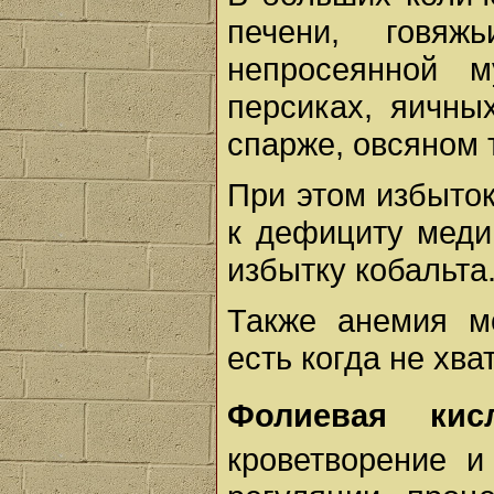
печени, говяж
непросеянной 
персиках, яичных
спарже, овсяном 
При этом избыток
к дефициту меди,
избытку кобальта
Также анемия м
есть когда не хв
Фолиевая кис
кроветворение и