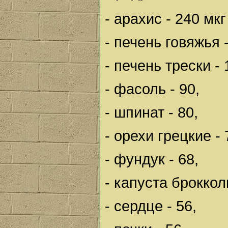
- арахис - 240 мк
- печень говяжья -
- печень трески - 
- фасоль - 90,
- шпинат - 80,
- орехи грецкие - 
- фундук - 68,
- капуста брокколи
- сердце - 56,