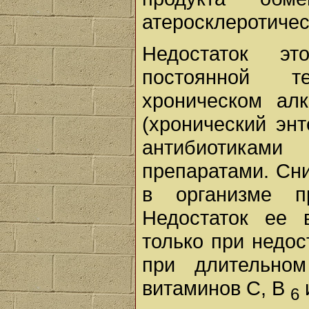
атеросклеротичес
Недостаток эт
постоянной т
хроническом алк
(хронический эн
антибиотика
препаратами. Сн
в организме пр
Недостаток ее 
только при недос
при длительно
витаминов С, В
6