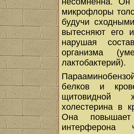
несомненна. Он
микрофлоры толс
будучи сходными
вытесняют его 
нарушая соста
организма (у
лактобактерий).
Парааминобензо
белков и кров
щитовидной 
холестерина в к
Она повышает 
интерферона 