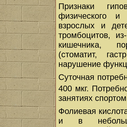
Признаки гипо
физического и 
взрослых и дет
тромбоцитов, из
кишечника, п
(стоматит, гас
нарушение функци
Суточная потреб
400 мкг. Потребн
занятиях спортом
Фолиевая кислота
и в небольшо