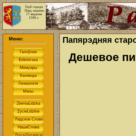
Герб горада
Ліды, наданы
17 верасня
1590 г.
Папярэдняя старо
Меню:
Дешевое п