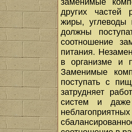
заменимые комп
других частей 
жиры, углеводы 
должны поступа
соотношение за
питания. Незаме
в организме и 
Заменимые ком
поступать с пищ
затрудняет рабо
систем и даже
неблагоприятн
сбалансирован
соотношение в ра