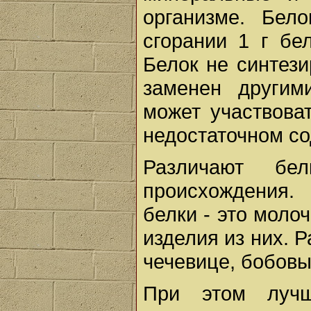
организме. Бел
сгорании 1 г бе
Белок не синтези
заменен други
может участвова
недостаточном со
Различают бел
происхождения.
белки - это моло
изделия из них. 
чечевице, бобовы
При этом лучш