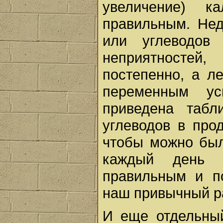
увеличение) к
правильным. Нед
или углеводов
неприятносте
постепенно, а л
переменным ус
приведена табл
углеводов в про
чтобы можно был
каждый день и
правильным и п
наш привычный р
И еще отдельный