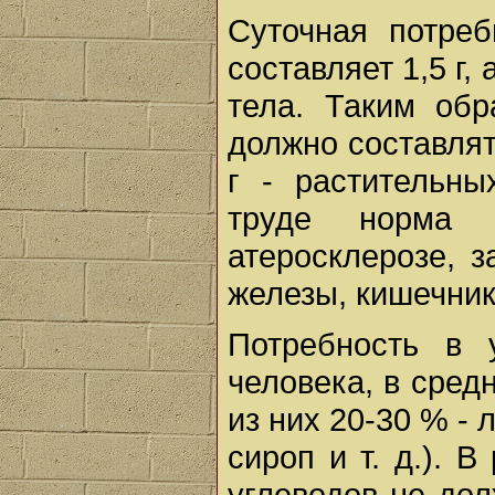
Суточная потреб
составляет 1,5 г,
тела. Таким обр
должно составлять
г - растительн
труде норма 
атеросклерозе, 
железы, кишечник
Потребность в 
человека, в средн
из них 20-30 % - 
сироп и т. д.). 
углеводов не дол