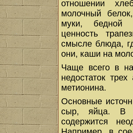
отношении хле
молочный белок
муки, бедной 
ценность трапе
смысле блюда, гд
они, каши на моло
Чаще всего в н
недостаток трех
метионина.
Основные источни
сыр, яйца. В 
содержится нео
Например, в сое