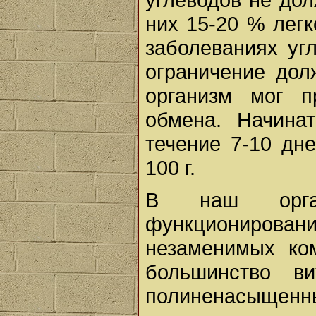
них 15-20 % лег
заболеваниях уг
ограничение дол
организм мог п
обмена. Начина
течение 7-10 дне
100 г.
В наш орган
функционирова
незаменимых ком
большинство ви
полиненасыще