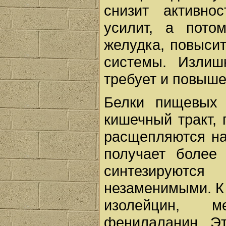
снизит активно
усилит, а пото
желудка, повыси
системы. Излиш
требует и повыше
Белки пищевых 
кишечный тракт,
расщепляются на
получает более
синтезируются
незаменимыми. К 
изолейцин, м
фенилаланин. Эт