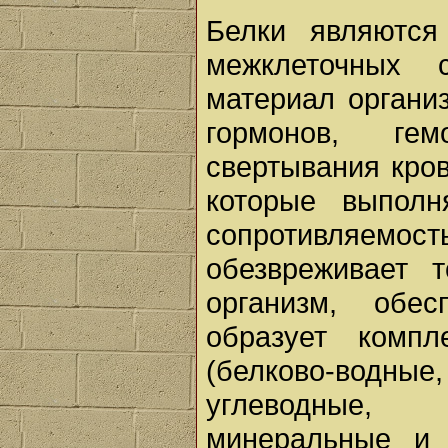
Белки являются
межклеточных 
материал органи
гормонов, гем
свертывания кров
которые выпол
сопротивляем
обезвреживает 
организм, обе
образует комп
(белково-водн
углеводные, 
минеральные и 