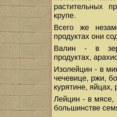
растительных п
крупе.
Всего же незам
продуктах они со
Валин - в зер
продуктах, арахис
Изолейцин - в ми
чечевице, ржи, б
курятине, яйцах, 
Лейцин - в мясе,
большинстве сем