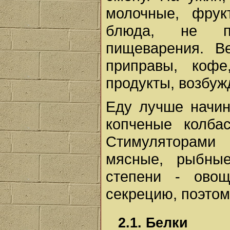
молочные, фрук
блюда, не пе
пищеварения. В
приправы, кофе
продукты, возбу
Еду лучше начина
копченые колба
Стимуляторами
мясные, рыбны
степени - ово
секрецию, поэтому
2.1. Белки