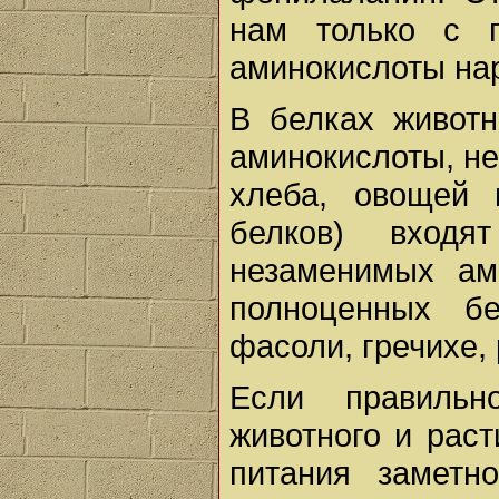
нам только с 
аминокислоты нар
В белках животн
аминокислоты, не
хлеба, овощей 
белков) вход
незаменимых ам
полноценных бе
фасоли, гречихе, 
Если правильн
животного и раст
питания заметн