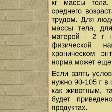
кг массы тела
среднего возрас
трудом. Для люде
массы тела, дл
матерей - 2 г 
физической на
хроническом эн
норма может еще у
Если взять услов
нужно 90-105 г в
как животным, т
будет приведен
продуктах.