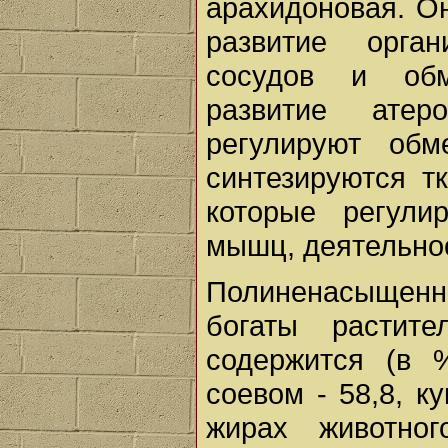
арахидоновая. О
развитие орган
сосудов и обм
развитие атер
регулируют обм
синтезируются т
которые регули
мышц, деятельно
Полиненасыщенн
богаты растит
содержится (в 
соевом - 58,8, ку
жирах животно