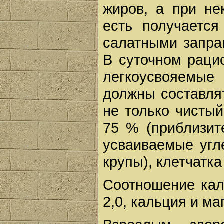
жиров, а при не
есть получается
салатными запра
В суточном раци
легкоусвояемые
должны составлят
не только чистый
75 % (приблизит
усваиваемые угл
крупы), клетчатка
Соотношение кал
2,0, кальция и маг