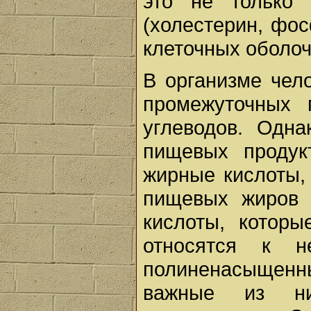
это не только 
(холестерин, фо
клеточных оболоч
В организме чел
промежуточных 
углеводов. Одна
пищевых продук
жирные кислоты, 
пищевых жиров 
кислоты, которы
относятся к 
полиненасыщенн
важные из ни