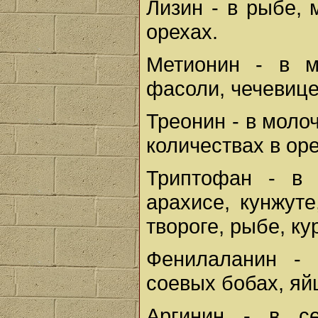
Лизин - в рыбе, 
орехах.
Метионин - в м
фасоли, чечевице
Треонин - в моло
количествах в оре
Триптофан - в 
арахисе, кунжуте
твороге, рыбе, к
Фенилаланин - 
соевых бобах, яйц
Аргинин - в се