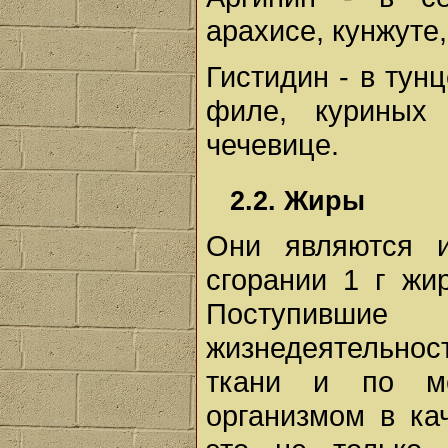
арахисе, кунжуте
Гистидин - в тун
филе, куриных 
чечевице.
2.2. Жиры
Они являются и
сгорании 1 г жи
Поступившие
жизнедеятельно
ткани и по ме
организмом в ка