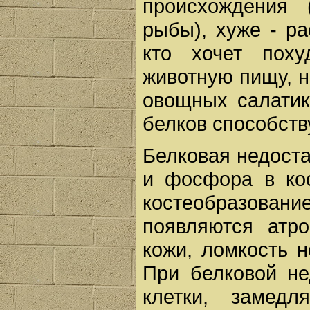
происхождения 
рыбы), хуже - ра
кто хочет пох
животную пищу, н
овощных салати
белков способств
Белковая недост
и фосфора в кос
костеобразова
появляются атр
кожи, ломкость н
При белковой не
клетки, замедл