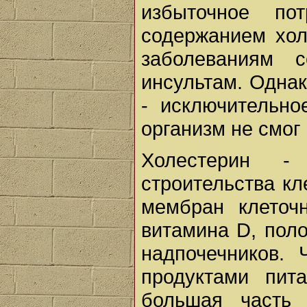
избыточное по
содержанием хол
заболеваниям 
инсультам. Однак
- исключительно
организм не смог
Холестерин 
строительства кл
мембран клеточн
витамина D, пол
надпочечников.
продуктами пит
большая часть 