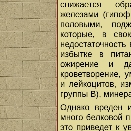
снижается обр
железами (гипоф
половыми, подж
которые, в сво
недостаточность 
избытке в пита
ожирение и да
кроветворение, 
и лейкоцитов, из
группы В), минер
Однако вреден и
много белковой п
это приведет к у