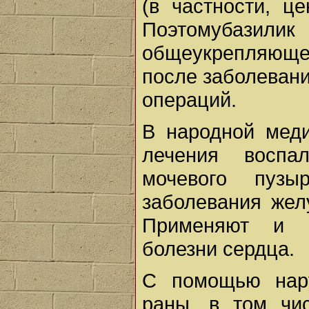
(в частности, ц
Поэтомубазилик
общеукрепляющее
после заболевани
операций.
В народной меди
лечения воспа
мочевого пузы
заболевания жел
Применяют и п
болезни сердца.
С помощью нару
раны, в том чи