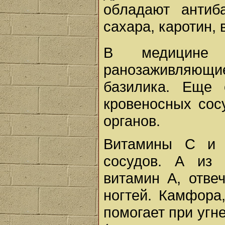
обладают антиб
сахара, каротин,
В медицине и
ранозаживляющие
базилика. Еще 
кровеносных сос
органов.
Витамины C и 
сосудов. А из 
витамин A, отве
ногтей. Камфора
помогает при угн