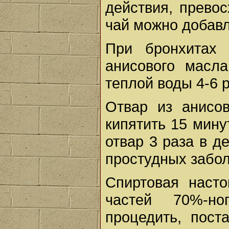
действия, прево
чай можно добавл
При бронхитах 
анисового масл
теплой воды 4-6 р
Отвар из анисов
кипятить 15 мину
отвар 3 раза в д
простудных забо
Спиртовая насто
частей 70%-но
процедить, пост