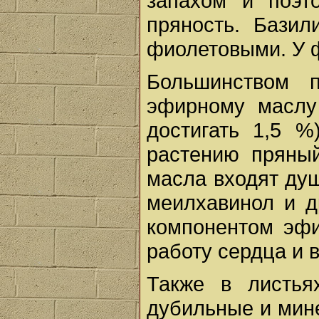
запахом и поэт
пряность. Бази
фиолетовыми. У 
Большинством п
эфирному маслу
достигать 1,5 
растению пряный
масла входят душ
меилхавинол и д
компонентом эфи
работу сердца и 
Также в листья
дубильные и мин