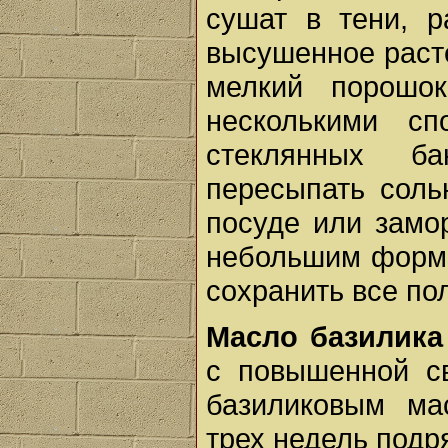
сушат в тени, 
высушенное раст
мелкий порошок
несколькими с
стеклянных б
пересыпать соль
посуде или замо
небольшим формо
сохранить все по
Масло базилика
с повышенной св
базиликовым ма
трех недель подр