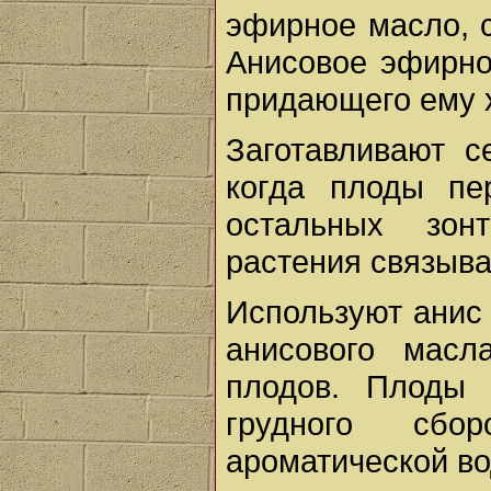
эфирное масло, 
Анисовое эфирно
придающего ему 
Заготавливают с
когда плоды пе
остальных зон
растения связыва
Используют анис
анисового масл
плодов. Плоды 
грудного сбо
ароматической во