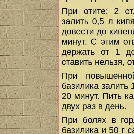
При отите: 2 ст
залить 0,5 л кип
довести до кипени
минут. С этим от
держать от 1 д
ставить нельзя, 
При повышенно
базилика залить 
20 минут. Пить к
двух раз в день.
При болях в го
базилика и 50 г с