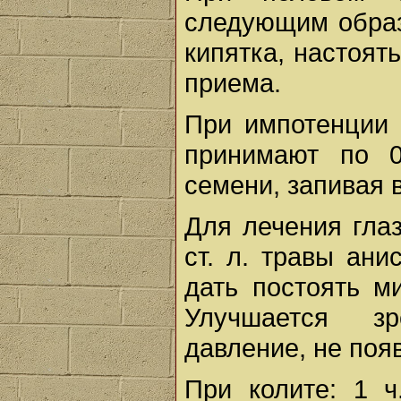
следующим образо
кипятка, настоят
приема.
При импотенции 
принимают по 0
семени, запивая 
Для лечения глаз
ст. л. травы ани
дать постоять м
Улучшается зр
давление, не появ
При колите: 1 ч