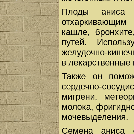
Плоды аниса 
отхаркивающим 
кашле, бронхите
путей. Исполь
желудочно-кишечн
в лекарственные 
Также он помож
сердечно-сосуд
мигрени, метеор
молока, фригидн
мочевыделения.
Семена аниса с