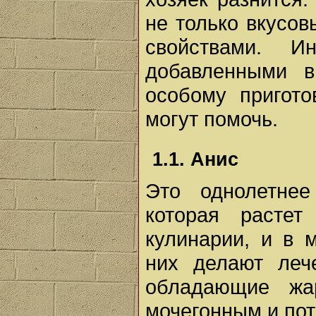
не только вкусо
свойствами. И
добавленными в
особому пригот
могут помочь.
1.1. Анис
Это однолетнее
которая расте
кулинарии, и в 
них делают леч
обладающие жар
мочегонным и пот