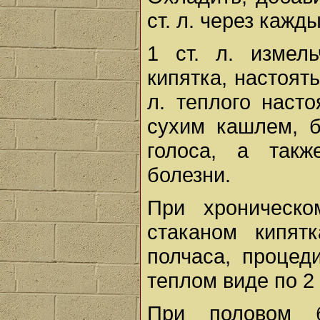
ст. л. через кажд
1 ст. л. измел
кипятка, настоять
л. теплого наст
сухим кашлем, б
голоса, а такж
болезни.
При хроническо
стаканом кипятк
полчаса, процеди
теплом виде по 2 
При половом б