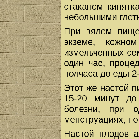
стаканом кипятк
небольшими глотк
При вялом пище
экземе, кожно
измельченных сем
один час, процед
полчаса до еды 2-
Этот же настой пи
15-20 минут до
болезни, при о
менструациях, по
Настой плодов а