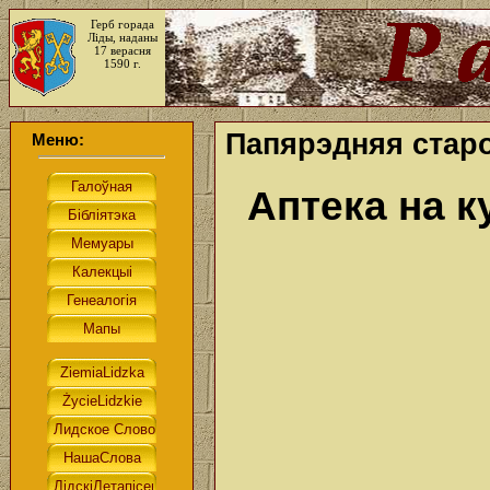
Герб горада
Ліды, наданы
17 верасня
1590 г.
Папярэдняя старо
Меню:
Аптека на к