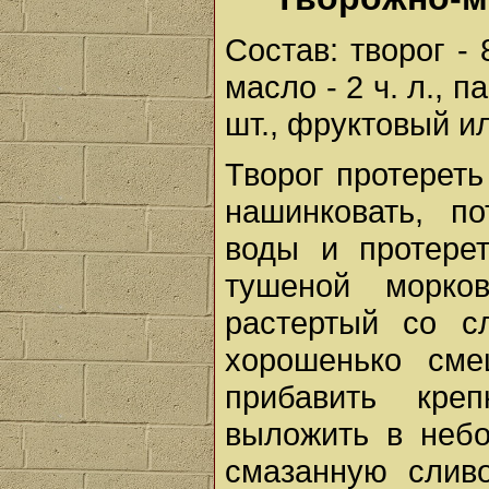
Состав: творог - 8
масло - 2 ч. л., п
шт., фруктовый и
Творог протереть
нашинковать, п
воды и протерет
тушеной морков
растертый со с
хорошенько сме
прибавить кре
выложить в небо
смазанную слив