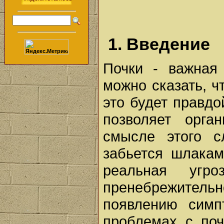
1. Введение
Почки - важная 
можно сказать, ч
это будет правдо
позволяет орга
смысле этого с
забьется шлакам
реальная угр
пренебрежительн
появлению симп
проблемах с поч