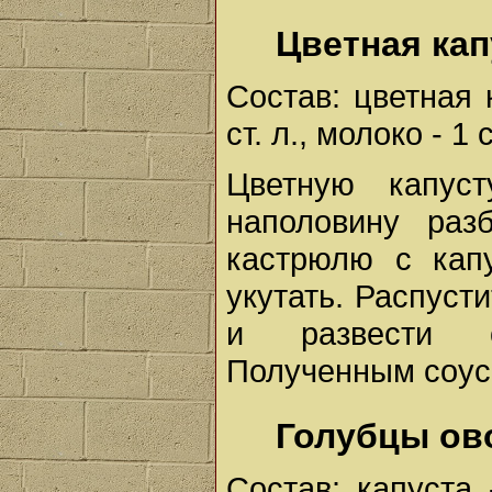
Цветная кап
Состав: цветная 
ст. л., молоко - 1 
Цветную капус
наполовину раз
кастрюлю с кап
укутать. Распуст
и развести о
Полученным соусо
Голубцы о
Состав: капуста -