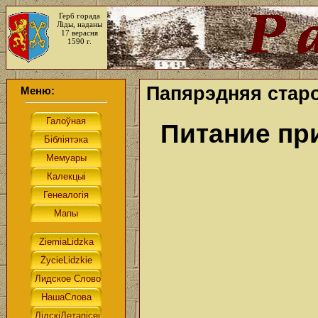
Герб горада
Ліды, наданы
17 верасня
1590 г.
Папярэдняя старо
Меню:
Питание пр