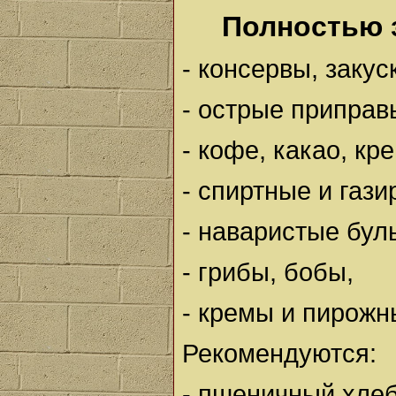
Полностью 
- консервы, закус
- острые приправ
- кофе, какао, кр
- спиртные и газ
- наваристые бул
- грибы, бобы,
- кремы и пирожн
Рекомендуются:
- пшеничный хлеб