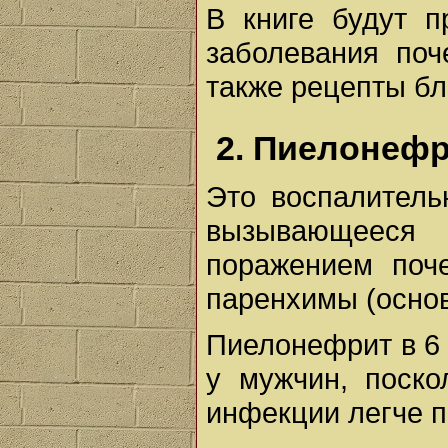
В книге будут 
заболевания поч
также рецепты бл
2. Пиелонеф
Это воспалитель
вызывающееся
поражением поче
паренхимы (основ
Пиелонефрит в 6 
у мужчин, поско
инфекции легче п