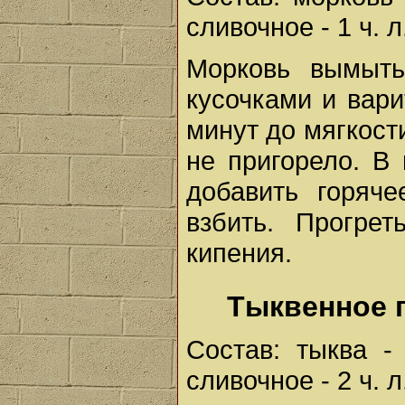
сливочное - 1 ч. л.
Морковь вымыть
кусочками и вар
минут до мягкост
не пригорело. В 
добавить горяч
взбить. Прогре
кипения.
Тыквенное 
Состав: тыква -
сливочное - 2 ч. л.