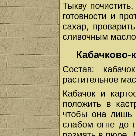
Тыкву почистить,
готовности и про
сахар, проварить
сливочным масло
Кабачково-
Состав: кабач
растительное масл
Кабачок и карто
положить в каст
чтобы она лишь 
слабом огне до г
размять в пюре. 