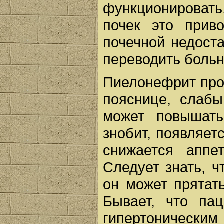
функционироват
почек это прив
почечной недоста
переводить больн
Пиелонефрит про
пояснице, слабы
может повышать
знобит, появляет
снижается аппет
Следует знать, ч
он может прятат
Бывает, что па
гипертоническим