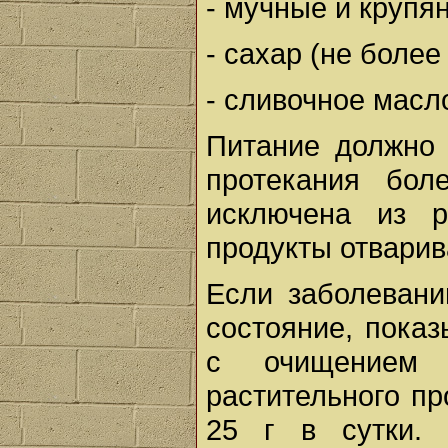
- мучные и крупя
- сахар (не более
- сливочное масло
Питание должно
протекания бол
исключена из р
продукты отварива
Если заболевани
состояние, пока
с очищением 
растительного п
25 г в сутки.