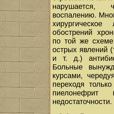
нарушается, 
воспалению. Мног
хирургическое
обострений хрон
по той же схеме
острых явлений (
и т. д.) антиби
Больные вынужд
курсами, череду
переходя только
пиелонефрит
недостаточности.