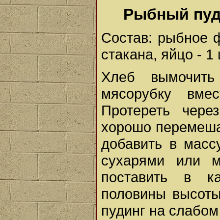
Рыбный пуд
Состав: рыбное фи
стакана, яйцо - 1 
Хлеб вымочить
мясорубку вм
Протереть чере
хорошо перемешат
добавить в масс
сухарями или м
поставить в к
половины высоты
пудинг на слабом 