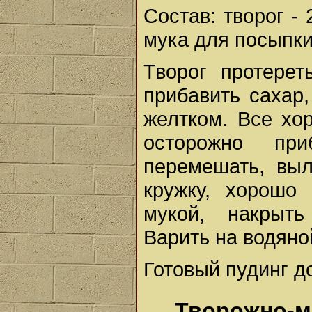
Состав: творог - 2
мука для посыпки,
Творог протерет
прибавить сахар
желтком. Все хо
осторожно при
перемешать, вы
кружку, хорошо
мукой, накрыт
Варить на водяно
Готовый пудинг д
Творожно-м