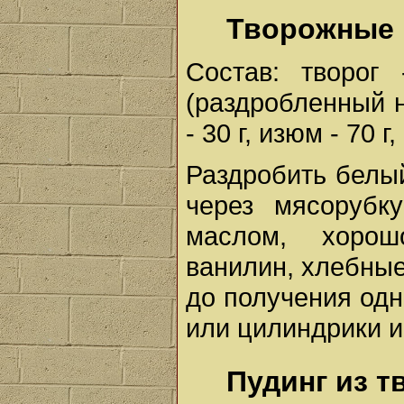
Творожные
Состав: творог
(раздробленный н
- 30 г, изюм - 70 г
Раздробить белый
через мясорубк
маслом, хорош
ванилин, хлебны
до получения од
или цилиндрики и
Пудинг из т