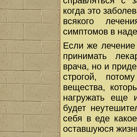
справляться с з
когда это заболе
всякого лечен
симптомов в наде
Если же лечение 
принимать лека
врача, но и прид
строгой, потом
вещества, котор
нагружать еще 
будет неутешите
себя в еде како
оставшуюся жизн