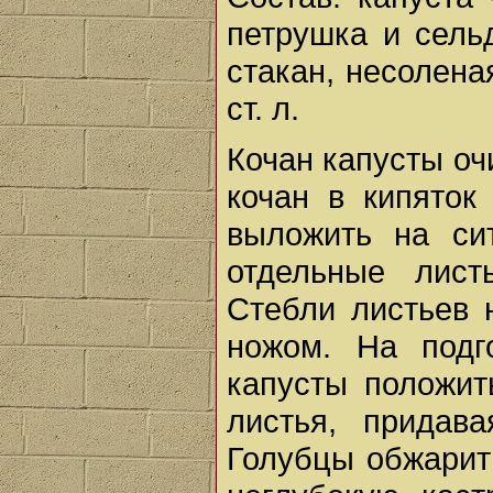
петрушка и сельд
стакан, несоленая
ст. л.
Кочан капусты оч
кочан в кипяток
выложить на сит
отдельные лист
Стебли листьев 
ножом. На подг
капусты положит
листья, придав
Голубцы обжарит