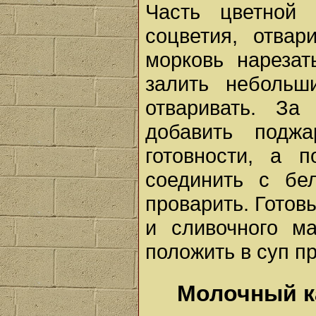
Часть цветной 
соцветия, отвар
морковь нарезат
залить небольш
отваривать. За
добавить подж
готовности, а 
соединить с бе
проварить. Готов
и сливочного м
положить в суп пр
Молочный к