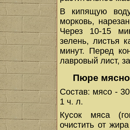
В кипящую воду
морковь, нареза
Через 10-15 ми
зелень, листья 
минут. Перед ко
лавровый лист, з
Пюре мясно
Состав: мясо - 30
1 ч. л.
Кусок мяса (го
очистить от жир