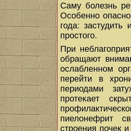
Саму болезнь ре
Особенно опасно
года: застудить
простого.
При неблагоприя
обращают вниман
ослабленном ор
перейти в хрон
периодами зат
протекает скр
профилактическ
пиелонефрит с
строения почек и