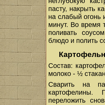
неглубокую каст
пасту, накрыть к
на слабый огонь 
минут. Во время 
поливать соусо
блюдо и полить с
Картофельн
Состав: картофель
молоко - ½ стакан
Сварить на п
картофелины. 
переложить сно