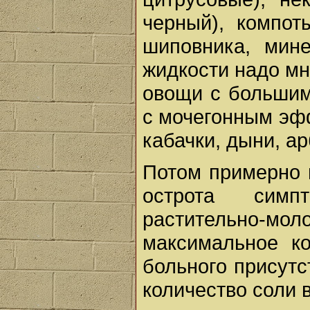
черный), компот
шиповника, мине
жидкости надо мн
овощи с большим
с мочегонным эфф
кабачки, дыни, ар
Потом примерно в
острота симп
растительно-моло
максимальное ко
больного присутс
количество соли в