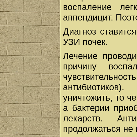
воспаление лег
аппендицит. Поэт
Диагноз ставится
УЗИ почек.
Лечение проводи
причину воспа
чувствительнос
антибиотиков)
уничтожить, то ч
а бактерии прио
лекарств. Ант
продолжаться не 