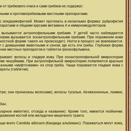
от грибкового очага и сами грибков не содержат.
ьными и противогрибковыми местными препаратами.
 с эпидермофитией. Может протекать в нескольких формах: руброфития
епаратами и общими курсами витамина А и иммуномодуляторов.
е вызывается антропофильными грибами. У детей часто наблюдается
я форма вызывается зооантропофильными грибами. При поражении кожи
остной форме такого не происходит). Ногти в процесс не вовлекаются.
т с домашними животными и сеном, где есть эти грибы. Глубокая форма
нении местных препаратов и таблеток гризеофульвина.
ражают волосы и гладкую кожу. При зооантропофильной микроспории
ыми чешуйками. При антропофильной микроспории появляются красные
азными «муфточками» из спор гриба. Чаще поражается гладкая кожа с
раты (таблетки).
нтре; они пронизаны волосами), волосы тусклые, безжизненные, ломкие,
бцы;
гарное импетиго, отсюда и название). Кроме того, имеются гнойнички.
поражения костей или желудочно-кишечного тракта.
ще всего Candida albicans (Кандида альбиканс). Поражаться могут кожа,