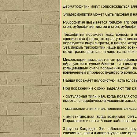
Дерматофитии могут сопровождаться аллер
Эпидермофития может быть паховая и на
Руброфития вызывается грибком Trichop
стоп; руброфития кистей и стоп; руброф
Трихофития поражает кожу, волосы и н
хроническая форма, которая у мальчико
образуются инфильтраты, в центре котор
Эта форма трихофитии чаще всего возник
может располагаться на лице; на волосис
Микроспория вызывается антропофильны
образуются отечные бляшки с четкими 
кольцевидные очаги поражения кожи. Во
вовлечением в процесс пушкового волоса
Парша поражает волосистую часть головы,
При поражении ею кожи выделяют три ра
- скутулярная типичная, когда появляют
имеется специфический мышиный запах; 
- сквамозная атипичная: появляются кра
- импетигинозная, когда возникают скут
Поражаются и ногти. А если заболевание 
3 группа. Кандидоз. Это заболевание выд
слизистые, ногти и даже внутренние орга