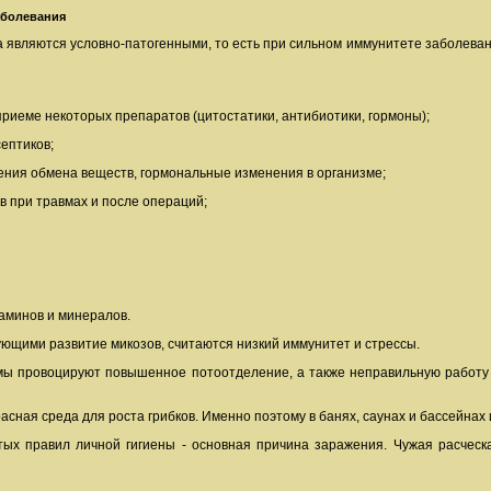
аболевания
а являются условно-патогенными, то есть при сильном иммунитете заболева
приеме некоторых препаратов (цитостатики, антибиотики, гормоны);
ептиков;
ения обмена веществ, гормональные изменения в организме;
в при травмах и после операций;
аминов и минералов.
ющими развитие микозов, считаются низкий иммунитет и стрессы.
ы провоцируют повышенное потоотделение, а также неправильную работу с
асная среда для роста грибков. Именно поэтому в банях, саунах и бассейнах
ых правил личной гигиены - основная причина заражения. Чужая расческа