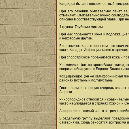
Кандидоз бывает поверхностный, висцера
При его лечении обязательно лечат за
отменяют. Обязательно нужно соблюдать 
описана в соответствующей главе. При н
4 группа. Глубокие микозы.
При них поражается кожа и подлежащие т
и некоторые другие.
Бластомикоз характерен тем, что сначал
части Канады. Инфекция также встречает
При споротрихозе поражаются кожа и по
Хромомикоз (он же хромобластомикоз, в
впервые обнаружен в Европе. Болезнь вс
Кокцидиоидоз (он же калифорнийская лих
районах пустынь и полупустынь.
Гистоплазмоз в первую очередь влияет 
Африки.
Риноспоридиоз относится к сравнительно
часто наблюдается в странах Южной и С
Аспергиллез - самый часто встречающийс
В отдельную группу выделают псевдомко
бактериями. Сюда относятся эритразма и