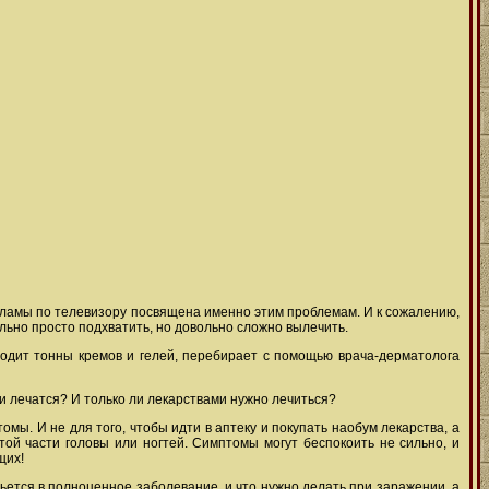
екламы по телевизору посвящена именно этим проблемам. И к сожалению,
льно просто подхватить, но довольно сложно вылечить.
зводит тонны кремов и гелей, перебирает с помощью врача-дерматолога
и лечатся? И только ли лекарствами нужно лечиться?
омы. И не для того, чтобы идти в аптеку и покупать наобум лекарства, а
стой части головы или ногтей. Симптомы могут беспокоить не сильно, и
щих!
вьется в полноценное заболевание, и что нужно делать при заражении, а