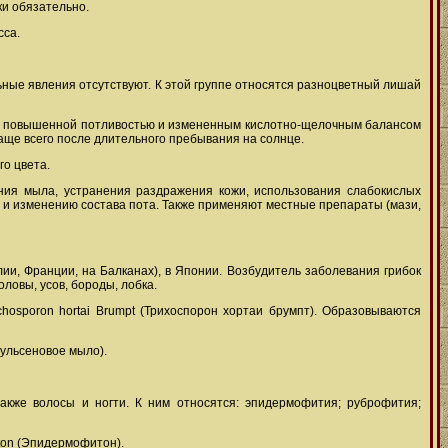
ки обязательно.
сса.
ьные явления отсутствуют. К этой группе относятся разноцветный лишай
й с повышенной потливостью и измененным кислотно-щелочным балансом
чаще всего после длительного пребывания на солнце.
го цвета.
ния мыла, устранения раздражения кожи, использования слабокислых
и и изменению состава пота. Также применяют местные препараты (мази,
и, Франции, на Балканах), в Японии. Возбудитель заболевания грибок
оловы, усов, бороды, лобка.
hosporon hortai Brumpt (Трихоспорон хортаи брумпт). Образовываются
сульсеновое мыло).
акже волосы и ногти. К ним относятся: эпидермофития; руброфития;
ton (Эпидермофитон).