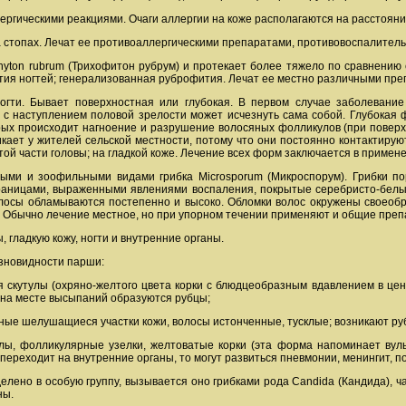
гическими реакциями. Очаги аллергии на коже располагаются на расстоянии 
 стопах. Лечат ее противоаллергическими препаратами, противовоспалител
hyton rubrum (Трихофитон рубрум) и протекает более тяжело по сравнению
ития ногтей; генерализованная руброфития. Лечат ее местно различными пр
огти. Бывает поверхностная или глубокая. В первом случае заболевани
в с наступлением половой зрелости может исчезнуть сама собой. Глубока
ых происходит нагноение и разрушение волосяных фолликулов (при поверхн
ает у жителей сельской местности, потому что они постоянно контактирую
той части головы; на гладкой коже. Лечение всех форм заключается в приме
ми и зоофильными видами грибка Microsporum (Микроспорум). Грибки по
границами, выраженными явлениями воспаления, покрытые серебристо-бел
лосы обламываются постепенно и высоко. Обломки волос окружены своеобр
. Обычно лечение местное, но при упорном течении применяют и общие препа
 гладкую кожу, ногти и внутренние органы.
зновидности парши:
ся скутулы (охряно-желтого цвета корки с блюдцеобразным вдавлением в це
на месте высыпаний образуются рубцы;
сные шелушащиеся участки кожи, волосы истонченные, тусклые; возникают ру
улы, фолликулярные узелки, желтоватые корки (эта форма напоминает вуль
переходит на внутренние органы, то могут развиться пневмонии, менингит, 
елено в особую группу, вызывается оно грибками рода Candida (Кандида), ча
ны.