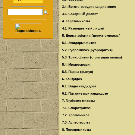
3.4. Вегето-сосудистая дистония
3.5. Сахарный диабет
4. Кератомикозы
4.1. Разноцветный лишай
5. Дерматофитии (дерматомикозы)
5.1. Эпидермофития
5.2. Рубромикоз (руброфития)
5.3. Трихофития (стригущий лишай)
5.4. Микроспория
5.5. Парша (фавус)
6. Кандидоз
6.1. Виды кандидоза
6.2. Питание при кандидозе
7. Глубокие микозы
7.1. Споротрихоз
7.2. Хромомикоз
7.3. Аспергиллез
8. Псевдомикозы