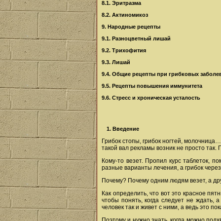
8.1. Эритразма
8.2. Актиномикоз
9. Народные рецепты
9.1. Разноцветный лишай
9.2. Трихофития
9.3. Лишай
9.4. Общие рецепты при грибковых заболе
9.5. Рецепты повышения иммунитета
9.6. Стресс и хроническая усталость
1. Введение
Грибок стопы, грибок ногтей, молочница
такой вал рекламы возник не просто так.
Кому-то везет. Пропил курс таблеток, п
разные варианты лечения, а грибок через
Почему? Почему одним людям везет, а дру
Как определить, что вот это красное пятн
чтобы понять, когда следует не ждать, 
человек так и живет с ними, а ведь это п
Поэтому и нужно знать, когда можно подх