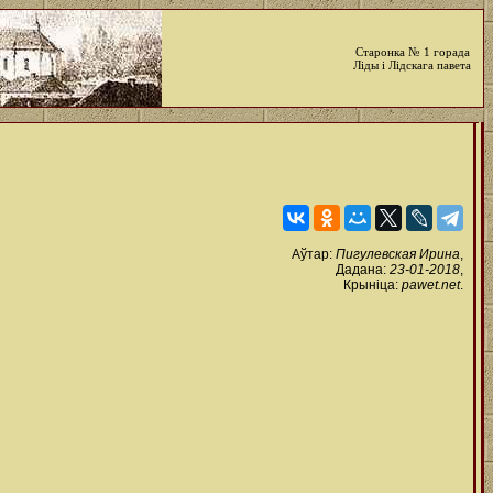
Старонка № 1 горада
Ліды і Лідскага павета
Аўтар:
Пигулевская Ирина
,
Дадана:
23-01-2018
,
Крыніца:
pawet.net
.