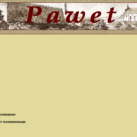
болевания
ает пониженным