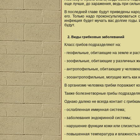
еще лучше, до заражения, ведь при сильн
В последней главе будут приведены наро
его. Только надо проконсультироваться
инфекция будет мучать вас долгие годы
будут.
2. Виды грибковых заболеваний
Класс грибов подразделяют на:
- геофильные, обитающие на земле и рас
- зоофильные, обитающие у различных ж
- антропофильные, обитающие у человека
- зооантропофильные, могущие жить как н
В организме человека грибки поражают ко
Также болезнетворные грибы подразделяю
Однако далеко не всегда контакт с грибк
- ослабленная иммунная система;
- заболевания эндокринной системы;
- нарушение функции кожи или слизистых
- повышенная температура и влажность 