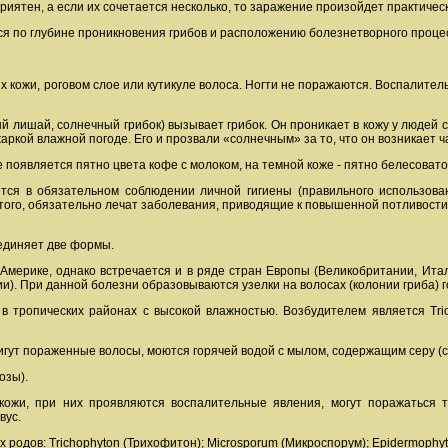
риятен, а если их сочетается несколько, то заражение произойдет практичес
я по глубине проникновения грибов и расположению болезнетворного проце
х кожи, роговом слое или кутикуле волоса. Ногти не поражаются. Воспалител
й лишай, солнечный грибок) вызывает грибок. Он проникает в кожу у люде
жаркой влажной погоде. Его и прозвали «солнечным» за то, что он возникает 
появляется пятно цвета кофе с молоком, на темной коже - пятно белесовато
тся в обязательном соблюдении личной гигиены (правильного использова
этого, обязательно лечат заболевания, приводящие к повышенной потливост
единяет две формы.
мерике, однако встречается и в ряде стран Европы (Великобритании, Итали
лии). При данной болезни образовываются узелки на волосах (колонии гриба) г
в тропических районах с высокой влажностью. Возбудителем является Tric
игут пораженные волосы, моются горячей водой с мылом, содержащим серу (
озы).
кожи, при них проявляются воспалительные явления, могут поражаться т
вус.
 родов: Trichophyton (Трихофитон); Microsporum (Микроспорум); Epidermophy