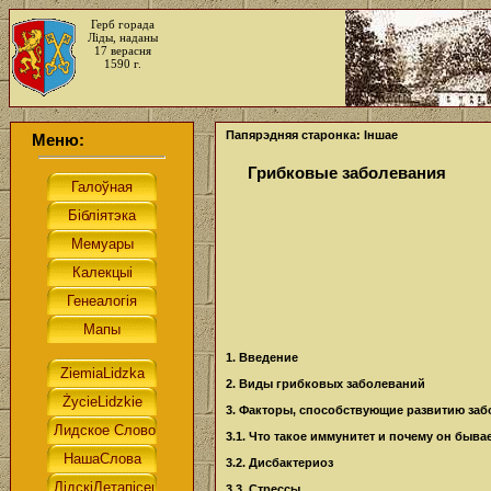
Герб горада
Ліды, наданы
17 верасня
1590 г.
Папярэдняя старонка: Іншае
Меню:
Грибковые заболевания
1. Введение
2. Виды грибковых заболеваний
3. Факторы, способствующие развитию за
3.1. Что такое иммунитет и почему он быв
3.2. Дисбактериоз
3.3. Стрессы