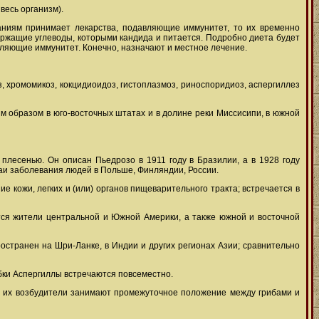
весь организм).
аниям принимает лекарства, подавляющие иммунитет, то их временно
держащие углеводы, которыми кандида и питается. Подробно диета будет
ляющие иммунитет. Конечно, назначают и местное лечение.
, хромомикоз, кокцидиоидоз, гистоплазмоз, риноспоридиоз, аспергиллез
ым образом в юго-восточных штатах и в долине реки Миссисипи, в южной
плесенью. Он описан Пьедрозо в 1911 году в Бразилии, а в 1928 году
аи заболевания людей в Польше, Финляндии, России.
 кожи, легких и (или) органов пищеварительного тракта; встречается в
ются жители центральной и Южной Америки, а также южной и восточной
остранен на Шри-Ланке, в Индии и других регионах Азии; сравнительно
ибки Аспергиллы встречаются повсеместно.
то их возбудители занимают промежуточное положение между грибами и