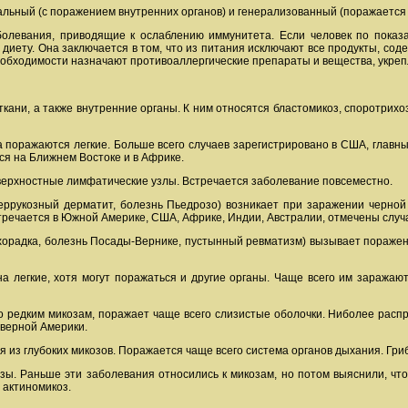
льный (с поражением внутренних органов) и генерализованный (поражается 
болевания, приводящие к ослаблению иммунитета. Если человек по показ
диету. Она заключается в том, что из питания исключают все продукты, со
еобходимости назначают противоаллергические препараты и вещества, укреп
кани, а также внутренние органы. К ним относятся бластомикоз, споротрихоз
а поражаются легкие. Больше всего случаев зарегистрировано в США, главн
ся на Ближнем Востоке и в Африке.
верхностные лимфатические узлы. Встречается заболевание повсеместно.
еррукозный дерматит, болезнь Пьедрозо) возникает при заражении черной 
тречается в Южной Америке, США, Африке, Индии, Австралии, отмечены случ
орадка, болезнь Посады-Вернике, пустынный ревматизм) вызывает поражение
на легкие, хотя могут поражаться и другие органы. Чаще всего им заража
 редким микозам, поражает чаще всего слизистые оболочки. Ниболее распр
еверной Америки.
я из глубоких микозов. Поражается чаще всего система органов дыхания. Гр
зы. Раньше эти заболевания относились к микозам, но потом выяснили, ч
 актиномикоз.