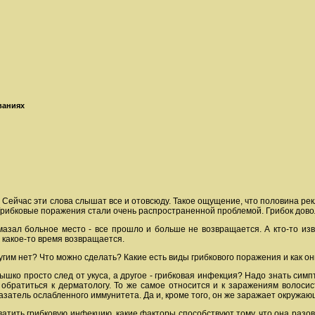
ваниях
… Сейчас эти слова слышат все и отовсюду. Такое ощущение, что половина р
 Грибковые поражения стали очень распространенной проблемой. Грибок дово
омазал больное место - все прошло и больше не возвращается. А кто-то и
 какое-то время возвращается.
гим нет? Что можно сделать? Какие есть виды грибкового поражения и как он
ышко просто след от укуса, а другое - грибковая инфекция? Надо знать симпт
а обратиться к дерматологу. То же самое относится и к заражениям волоси
оказатель ослабленного иммунитета. Да и, кроме того, он же заражает окружаю
ватить грибковую инфекцию, какие факторы способствуют тому, что она разо