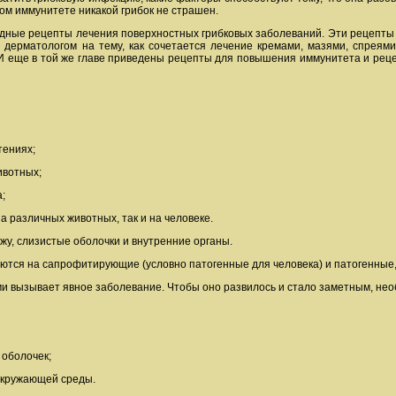
ом иммунитете никакой грибок не страшен.
дные рецепты лечения поверхностных грибковых заболеваний. Эти рецепты ни
 с дерматологом на тему, как сочетается лечение кремами, мазями, спреям
. И еще в той же главе приведены рецепты для повышения иммунитета и рец
тениях;
ивотных;
;
а различных животных, так и на человеке.
жу, слизистые оболочки и внутренние органы.
тся на сапрофитирующие (условно патогенные для человека) и патогенные,
ами вызывает явное заболевание. Чтобы оно развилось и стало заметным, не
 оболочек;
окружающей среды.