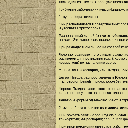
Даже один из этих факторов уже неблагоп
Грибковые заболевания классифицируютс
1 группа. Кератомикозы.
Они располагаются в поверхностных слоя
и узловатая трихоспория.
Разноцветный лишай (он же отрубевидны
на коже. Это чаще всего происходит при 
При разноцветном лишае на светлой коже 
Лечение разноцветного лишая заключае
растворов для протирания кожи). Кроме 
кремы, гели) по назначению врача.
Узловатая трихоспория, или Пьедра, объ
Белая Пьедра распространена в Южной А
Trichosporon beigelii (Трихоспорон бейге
Черная Пьедра чаще всего встречается 
характерные узелки на волосах головы.
Лечат обе формы одинаково: бреют и стр
2 группа. Дерматофитии (или дерматомик
Они захватывают более глубокие слои 
трихофития; микроспория; парша, или фа
Причиной поражений являются грибы трех