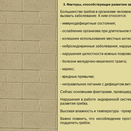
3. Факторы, способствующие развитию з
Большинство грибов в организме человек
вызвать заболевание. К ним относятся:
- иммунодефицитные состояния;
- ослабление организма при длительном 
- излишнее использование местных антис
- нейроэндокринные заболевания, наруш
- нарушения целостности кожных покрово
- болезни желудочно-кишечного тракта;
- кариес;
- вредные привычки;
- неправильное питание с дефицитом вит
Сейчас основными факторами, провоциру
Нарушения в работе эндокринной систем
развития грибка.
Высокая влажность и температура - прекр
Важно помнить, что несоблюдение прост
подцепить грибок.