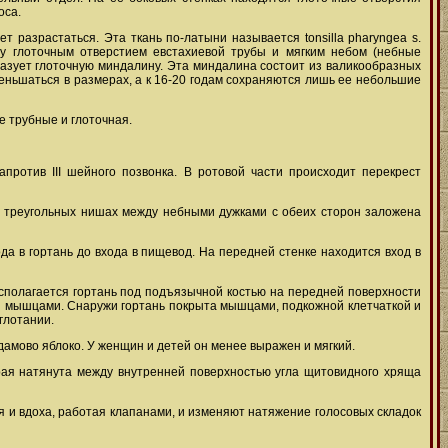
оса.
 разрастаться. Эта ткань по-латыни называется tonsilla pharyngea s.
у глоточным отверстием евстахиевой трубы и мягким небом (небные
азует глоточную миндалину. Эта миндалина состоит из валикообразных
меньшаться в размерах, а к 16-20 годам сохраняются лишь ее небольшие
е трубные и глоточная.
апротив III шейного позвонка. В ротовой части происходит перекрест
 В треугольных нишах между небными дужками с обеих сторон заложена
а в гортань до входа в пищевод. На передней стенке находится вход в
Располагается гортань под подъязычной костью на передней поверхности
и и мышцами. Снаружи гортань покрыта мышцами, подкожной клетчаткой и
глотании.
амово яблоко. У женщин и детей он менее выражен и мягкий.
орая натянута между внутренней поверхностью угла щитовидного хряща
и вдоха, работая клапанами, и изменяют натяжение голосовых складок