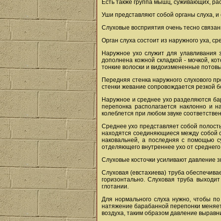
Есть также группа мышц, суживающих, р
Уши представляют собой органы слуха, и
Слуховые восприятия очень тесно связаны
Орган слуха состоит из наружного уха, сре
Наружное ухо служит для улавливания з
дополнена кожной складкой - мочкой, ко
тонкие волоски и видоизмененные потовы
Передняя стенка наружного слухового пр
стенки жевание сопровождается резкой б
Наружное и среднее ухо разделяются ба
перепонка располагается наклонно и н
колеблется при любом звуке соответстве
Среднее ухо представляет собой полость
находятся соединяющиеся между собой сл
наковальней, а последняя с помощью с
отделяющего внутреннее ухо от среднего
Слуховые косточки усиливают давление з
Слуховая (евстахиева) труба обеспечива
горизонтально. Слуховая труба выходит
глотании.
Для нормального слуха нужно, чтобы по
натяжение барабанной перепонки меняетс
воздуха, таким образом давление выравни