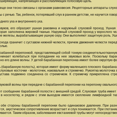
асширяющих, напрягающих и расслабляющих голосовую щель.
 еще они тесно связаны с органами равновесия. Рецепторные аппараты слух
 с речью. Так, ребенок, потерявший слух в раннем детстве, не научится гово
днего уха и внутреннего уха.
вуков, его образуют ушная раковина и наружный слуховой проход. Ушная 
торая заполнена жировой тканью. Наружный слуховой проход у взрослого че
е железы, вырабатывающие ушную серу. Они выполняют защитную роль. Ушна
охода граничит с суставом нижней челюсти, причем движения челюсти пере
олью.
рабанной перепонкой, представляющей собой тонкую соединительнотканную 
ачинает колебаться при попадании на нее звуковых волн. Поскольку бар
нно его длине волны. У детей барабанная перепонка имеет более округлую ф
 (барабанную полость), которая имеет форму маленького плоского барабана с
уховые косточки - молоточек, наковальня и стремечко. Рукоятка молоточка
устава подвижно соединена со стремечком. К стремечку прикреплена стр
.
вуковой волны при передаче с барабанной перепонки на перепонку овального 
ет сообщение барабанной полости с внешней средой. Слуховая труба имеет д
 в носоглотку, и рядом с этим выходом имеется скопление лимфоидной тк
 обе стороны барабанной перепонки было одинаковое давление. При разн
я, акустическое сопротивление возрастает и слух понижается. При глотани
вается. Таким образом, заболевания евстахиевой трубы могут непосредствен