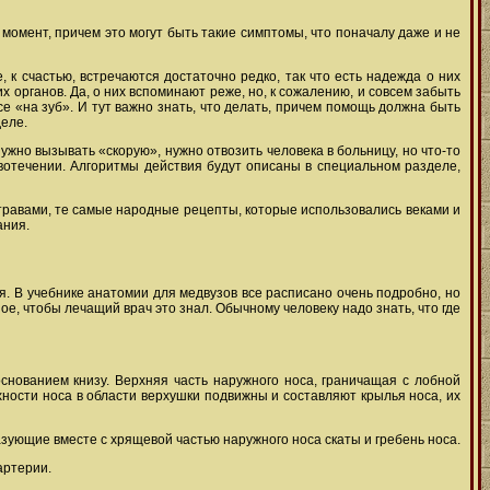
момент, причем это могут быть такие симптомы, что поначалу даже и не
 к счастью, встречаются достаточно редко, так что есть надежда о них
их органов. Да, о них вспоминают реже, но, к сожалению, и совсем забыть
се «на зуб». И тут важно знать, что делать, причем помощь должна быть
еле.
жно вызывать «скорую», нужно отвозить человека в больницу, но что-то
овотечении. Алгоритмы действия будут описаны в специальном разделе,
 травами, те самые народные рецепты, которые использовались веками и
ания.
ся. В учебнике анатомии для медвузов все расписано очень подробно, но
е, чтобы лечащий врач это знал. Обычному человеку надо знать, что где
нованием книзу. Верхняя часть наружного носа, граничащая с лобной
хности носа в области верхушки подвижны и составляют крылья носа, их
зующие вместе с хрящевой частью наружного носа скаты и гребень носа.
артерии.