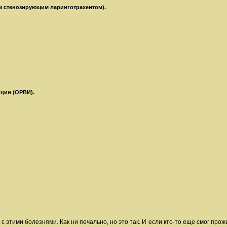
ым стенозирующим ларинготрахеитом).
ции (ОРВИ).
с этими болезнями. Как ни печально, но это так. И если кто-то еще смог про