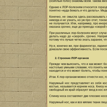
(осиплый голос) знакомы всем. Такова жиз
Однако к ЛОР-болезням относится горазд
понятно «куда бежать и что делать». Мед
Конечно, не смысла здесь рассказывать 
никогда и не узнать, но уж про отит, тон
не получается. Или, например, про иноро
оказана срочно, еще до приезда «скорой
При различных лор-болезнях могут случа
делать надо до «скорой», срочно. Напри
потому что лучше четко знать заранее, чт
Ну и, конечно же, при фарингитах, лари
доказали свою эффективность. Если посов
2. Строение ЛОР-органов
Прежде чем выяснить, что и как может бо
настолько умными словами, что понять ни
находится и что может болеть, чтобы поня
Итак. К лор-органам можно отнести нос, го
Наружный нос представляет из себя кос
костью, называется корнем носа. Книзу 
свободный их край образует вход в нос и
Спинку носа составляют две плоские нос
Наружный нос, как и все мягкие ткани ли