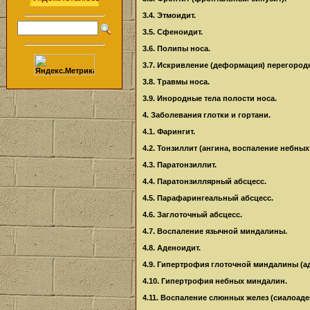
3.4. Этмоидит.
3.5. Сфеноидит.
3.6. Полипы носа.
3.7. Искривление (деформация) перегородк
3.8. Травмы носа.
3.9. Инородные тела полости носа.
4. Заболевания глотки и гортани.
4.1. Фарингит.
4.2. Тонзиллит (ангина, воспаление небны
4.3. Паратонзиллит.
4.4. Паратонзиллярный абсцесс.
4.5. Парафарингеальный абсцесс.
4.6. Заглоточный абсцесс.
4.7. Воспаление язычной миндалины.
4.8. Аденоидит.
4.9. Гипертрофия глоточной миндалины (а
4.10. Гипертрофия небных миндалин.
4.11. Воспаление слюнных желез (сиалоаде