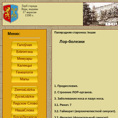
Герб горада
Ліды, наданы
17 верасня
1590 г.
Папярэдняя старонка: Іншае
Меню:
Лор-болезни
1. Предисловие.
2. Строение ЛОР-органов.
3. Заболевания носа и пазух носа.
3.1. Ринит. 7
3.2. Гайморит (верхнечелюстной синусит).
3.3. Фронтит (фронтальный синусит).