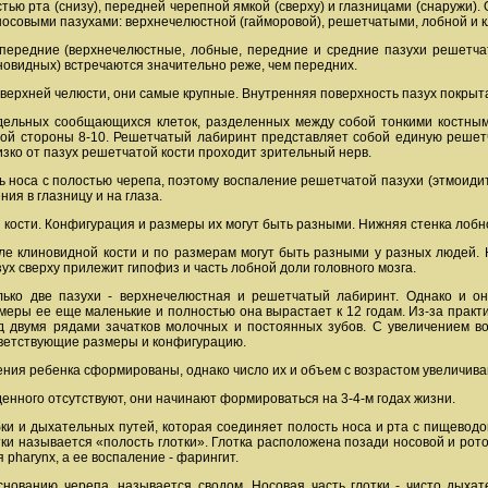
тью рта (снизу), передней черепной ямкой (сверху) и глазницами (снаружи)
осовыми пазухами: верхнечелюстной (гайморовой), решетчатыми, лобной и 
ередние (верхнечелюстные, лобные, передние и средние пазухи решетчато
новидных) встречаются значительно реже, чем передних.
ерхней челюсти, они самые крупные. Внутренняя поверхность пазух покрыта
тдельных сообщающихся клеток, разделенных между собой тонкими костны
ой стороны 8-10. Решетчатый лабиринт представляет собой единую решетчат
зко от пазух решетчатой кости проходит зрительный нерв.
 носа с полостью черепа, поэтому воспаление решетчатой пазухи (этмоиди
ния в глазницу и на глаза.
 кости. Конфигурация и размеры их могут быть разными. Нижняя стенка лобн
е клиновидной кости и по размерам могут быть разными у разных людей. Н
зух сверху прилежит гипофиз и часть лобной доли головного мозга.
ько две пазухи - верхнечелюстная и решетчатый лабиринт. Однако и он
ры ее еще маленькие и полностью она вырастает к 12 годам. Из-за практич
д двумя рядами зачатков молочных и постоянных зубов. С увеличением в
ветствующие размеры и конфигурацию.
ния ребенка сформированы, однако число их и объем с возрастом увеличивают
енного отсутствуют, они начинают формироваться на 3-4-м годах жизни.
бки и дыхательных путей, которая соединяет полость носа и рта с пищеводо
тки называется «полость глотки». Глотка расположена позади носовой и ро
 pharynx, а ее воспаление - фарингит.
снованию черепа, называется сводом. Носовая часть глотки - чисто дыха