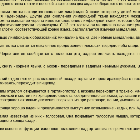
едняя стенка глотки в носовой части через два хода сообщается с полостью н
ками глотки находится скопление лимфоидной ткани, которое у детей может
ся «аденоиды». Другие два скопления лимфоидной ткани находятся межд
дом на основание черепа имеется скопление лимфоидной ткани, которая обр
мфатические узелки - фолликулы. С 12 лет глоточная миндалина начинает у
и глотки, соответствующей корню языка, располагается язычная миндалина.
кольцо лимфоидных образований: миндалина языка, две небные миндалины, дв
ми глотки считается мысленное продолжение плоскости твердого неба кзади.
 Через зев он сообщается с полостью рта, задняя его часть находится н
м, снизу - корнем языка, с боков - передними и задними небными дужками.
ний отдел глотки, расположенный позади гортани и простирающийся от вход
уживаясь, переходит в пищевод.
хним отделом открывается в гортаноглотку, а нижним переходит в трахею. 
олочкой и состоит из хрящевого скелета, соединенного связками, суставам
 совершает активные движения вверх и вниз при разговоре, пении, дыхании и 
хряща хорошо виден и прощупывается выступ или возвышение - кадык, или Ад
 самая известная из них - голосовая. Она покрывает голосовую мышцу, кот
идного хряща сзади.
е основные функции: изменяют положение надгортанника во время глотания 