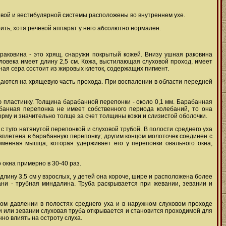
овой и вестибулярной системы расположены во внутреннем ухе.
рить, хотя речевой аппарат у него абсолютно нормален.
раковина - это хрящ, снаружи покрытый кожей. Внизу ушная раковина
ловека имеет длину 2,5 см. Кожа, выстилающая слуховой проход, имеет
я сера состоит из жировых клеток, содержащих пигмент.
даются на хрящевую часть прохода. При воспалении в области передней
пластинку. Толщина барабанной перепонки - около 0,1 мм. Барабанная
абанная перепонка не имеет собственного периода колебаний, то она
орму и значительно толще за счет толщины кожи и слизистой оболочки.
 туго натянутой перепонкой и слуховой трубой. В полости среднего уха
 вплетена в барабанную перепонку; другим концом молоточек соединен с
еменная мышца, которая удерживает его у перепонки овального окна,
окна примерно в 30-40 раз.
лину 3,5 см у взрослых, у детей она короче, шире и расположена более
ани - трубная миндалина. Труба раскрывается при жевании, зевании и
ом давлении в полостях среднего уха и в наружном слуховом проходе
и или зевании слуховая труба открывается и становится проходимой для
но влиять на остроту слуха.