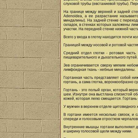
слуховой трубы (евстахиевой трубы). Пер
На границе между верхней и задней стен
Adenoidea, а ее разрастание называет
миндалины). На задней стенке с перехо
складок, в стенках которых заложены ли
участки. На передней стенке нижней част
Всего у входа в глотку находится почти 
Границей между носовой и ротовой частя
Средний отдел глотки - ротовая часть.
пищеварительного и дыхательного путей.
Зев ограничивается сверху мягким небо
лимфоидная ткань - небные миндалины.
Гортанная часть представляет собой ниж
гортань, а сама глотка, воронкообразно с
Гортань - это полый орган, который вер
шеи. Изнутри она выстлана слизистой об
кожей, которая легко смещается. Гортань
У мужчин в верхнем отделе щитовидного 
В гортани имеется несколько связок, и
спереди и голосовым отростком черпалов
Внутренние мышцы гортани выполняют дв
и ширину голосовой щели между ними.