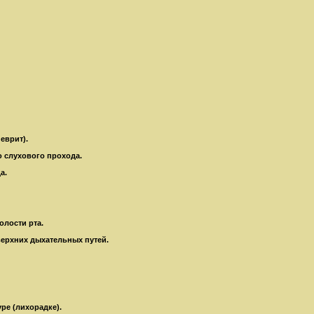
еврит).
о слухового прохода.
а.
олости рта.
верхних дыхательных путей.
ре (лихорадке).