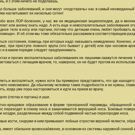
нь, и с этим ничего не поделаешь.
о больше заболеваний, и они могут «подстеречь» нас в самый неожиданный 
ики насчитывают их несколько сотен!
обо всех ЛОР-болезнях, у нас же не медицинская энциклопедия, да и многие,
зиллит или ангину знать надо. А есть еще и невоспалительные заболевания эт
дное тело в носу или гортани, потому что детишки очень любят пробовать в
 помощи». И об этом мы тоже обязательно расскажем в соответствующем разд
ться состояния, помощь при которых надо оказывать немедленно. Конечно, ну
мер, при приступе ложного крупа (что бывает у детей) или при носовом кр
о и в каком порядке следует предпринимать.
нгитах и прочих воспалительных заболеваниях не лишними окажутся лечение
етоваться с лечащим врачом, то, наверное, он не будет против их использов
леть и воспаляться, нужно хотя бы примерно представлять, что где находит
чего невозможно. Да обычному человеку такие подробности и не нужны, главно
ть, когда уже пора насторожиться и идти на прием ко врачу.
рло (глотка и гортань) и уши.
тно-хрящевое образование в форме трехгранной пирамиды, обращенной ос
нос переходит в спинку носа и заканчивается верхушкой носа. Боковые повер
ли ноздри, разделенные между собой подвижной частью перегородки носа.
овые кости, снаружи в ним примыкают лобные отростки верхней челюсти, обра
ца, имеет обильное кровоснабжение, в основном из системы наружной сонной 