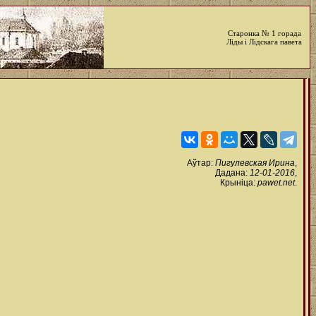
Старонка № 1 горада
Ліды і Лідскага павета
Аўтар:
Пигулевская Ирина
,
Дадана:
12-01-2016
,
Крыніца:
pawet.net
.