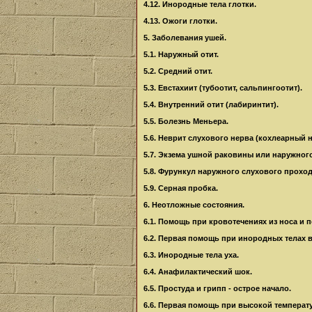
4.12. Инородные тела глотки.
4.13. Ожоги глотки.
5. Заболевания ушей.
5.1. Наружный отит.
5.2. Средний отит.
5.3. Евстахиит (тубоотит, сальпингоотит).
5.4. Внутренний отит (лабиринтит).
5.5. Болезнь Меньера.
5.6. Неврит слухового нерва (кохлеарный н
5.7. Экзема ушной раковины или наружног
5.8. Фурункул наружного слухового проход
5.9. Серная пробка.
6. Неотложные состояния.
6.1. Помощь при кровотечениях из носа и п
6.2. Первая помощь при инородных телах 
6.3. Инородные тела уха.
6.4. Анафилактический шок.
6.5. Простуда и грипп - острое начало.
6.6. Первая помощь при высокой температу