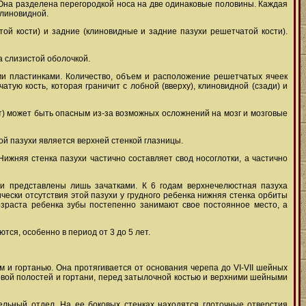
. Она разделена перегородкой носа на две одинаковые половины. Каждая
клиновидной.
й кости) и задние (клиновидные и задние пазухи решетчатой кости).
 слизистой оболочкой.
ми пластинками. Количество, объем и расположение решетчатых ячеек
ую кость, которая граничит с лобной (вверху), клиновидной (сзади) и
т) может быть опасным из-за возможных осложнений на мозг и мозговые
ой пазухи является верхней стенкой глазницы.
ижняя стенка пазухи частично составляет свод носоглотки, а частично
и представлены лишь зачатками. К 6 годам верхнечелюстная пазуха
ески отсутствия этой пазухи у грудного ребенка нижняя стенка орбиты
озраста ребенка зубы постепенно занимают свое постоянное место, а
ся, особенно в период от 3 до 5 лет.
м и гортанью. Она протягивается от основания черепа до VI-VII шейных
товой полостей и гортани, перед затылочной костью и верхними шейными
тельный отдел. На ее боковых стенках находятся глоточные отверстия