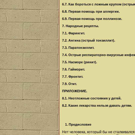
6.7. Как бороться с ложным крупом (остр
6.8. Первая помощь при аллергии.
6.9. Первая помощь при поллинозе.
7. Народные рецепты.
7.1. Фарингит.
7.2. Ангина (острый тонзиллит).
7.3. Паратонзиллит.
7.4. Острые респираторно-вирусные инфек
7.5. Насморк (ринит).
7.6. Гайморит.
7.7. Фронтит.
7.9. Отит.
ПРИЛОЖЕНИЕ.
8.1. Неотложные состояния у детей.
8.2. Какие лекарства нельзя давать детям.
1. Предисловие
Нет человека, который бы не сталкивался 