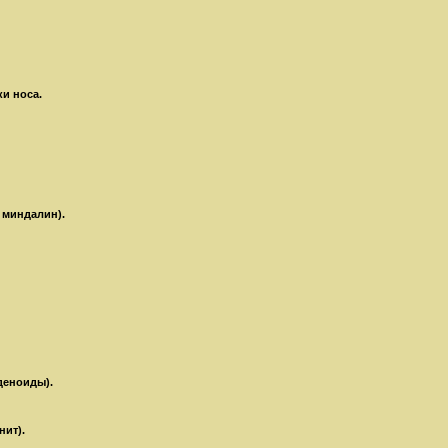
и носа.
х миндалин).
деноиды).
нит).