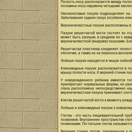
Полость носа располагается между полос
половина носа окружена четырьмя околон
Околоносовые пазухи подразделяют на п
Заболевания задних пазух (особенно кли
Верхнечелюстные пазухи расположены в в
Пазухи решетчатой кости состоят из о
может быть разным, в среднем их с кажд
верхнечелюстной (кнаружи) пазухами. Бли
Решетчатая пластинка соединяет полость
оболочки, а также из-за переноса воспале
Лобные пазухи находятся в чешуе лобной
Клиновидные пазухи располагаются в тел
крышу полости носа. К верхней стенке па
У новорожденного ребенка имеются тол
приобретает нормальные формы, но разме
глаза расположена непосредственно на
верхнечелюстная пазуха принимает соот
Клетки решетчатой кости к моменту рожде
Лобные и клиновидные пазухи у новорожд
Глотка - это часть пищеварительной тру
позвонков. Внутреннее пространство гло
позвонками. По-латыни глотка называется
Верхняя стенка глотки, прилежащая к о