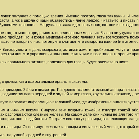
ловек получает с помощью зрения. Именно поэтому глаза так важны. И имен
аста, а уж в школе очками обзавестись - легче легкого, читать-то и писат
уковками, планшет… Нагрузка на глаза идет серьезная, вот они и не выдерж
 не то», то можно предпринять определенные меры, чтобы оно не ухудшалось
 само пройдет. Но и кроме медикаментозного лечения есть возможность по
часто не говорят о них, потому что считают, что лекарства важнее (и в этом ес
и близорукости и дальнозоркости, астигматизме и пребиопсии могут и пра
ерез три дня, эти упражнения помогают снять очки и восстановить зрение пра
ипы правильного питания, полезного для глаз, и будет рассказано ниже.
 впрочем, как и все остальные органы и системы.
р примерно 2,5 см в диаметре. Разделяют вспомогательный аппарат глаза: 
, водянистая влага передней и задней камер глаза, хрусталик и стекловидное
 пути передают информацию в головной мозг, где изображение анализируется
им и нижним веками. Снаружи веки покрыты кожей, а изнутри тонкой обол
ках располагаются слезные железы. На самом деле они нужны не для того, чт
агоприятного воздействия. По краям век растут ресницы, выполняющие защ
и глазницы. От нее идут слезные канальцы и есть слезный мешок, который с
чек: наружной, средней и внутренней.