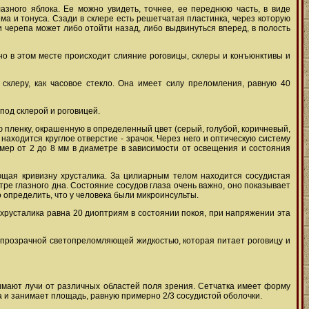
азного яблока. Ее можно увидеть, точнее, ее переднюю часть, в виде
ма и тонуса. Сзади в склере есть решетчатая пластинка, через которую
и черепа может либо отойти назад, либо выдвинуться вперед, в полость
но в этом месте происходит слияние роговицы, склеры и конъюнктивы и
 склеру, как часовое стекло. Она имеет силу преломления, равную 40
под склерой и роговицей.
 пленку, окрашенную в определенный цвет (серый, голубой, коричневый,
находится круглое отверстие - зрачок. Через него и оптическую систему
змер от 2 до 8 мм в диаметре в зависимости от освещения и состояния
ющая кривизну хрусталика. За цилиарным телом находится сосудистая
тре глазного дна. Состояние сосудов глаза очень важно, оно показывает
 определить, что у человека были микроинсульты.
хрусталика равна 20 диоптриям в состоянии покоя, при напряжении эта
е прозрачной светопреломляющей жидкостью, которая питает роговицу и
нимают лучи от различных областей поля зрения. Сетчатка имеет форму
а и занимает площадь, равную примерно 2/3 сосудистой оболочки.