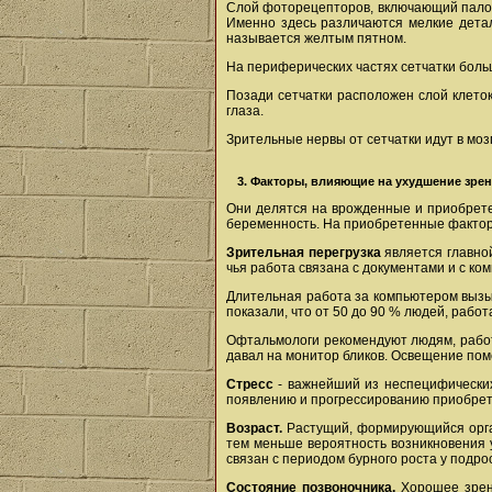
Слой фоторецепторов, включающий палочк
Именно здесь различаются мелкие детал
называется желтым пятном.
На периферических частях сетчатки больш
Позади сетчатки расположен слой клеток
глаза.
Зрительные нервы от сетчатки идут в моз
3. Факторы, влияющие на ухудшение зре
Они делятся на врожденные и приобрете
беременность. На приобретенные факторы
Зрительная перегрузка
является главной
чья работа связана с документами и с к
Длительная работа за компьютером вызыв
показали, что от 50 до 90 % людей, раб
Офтальмологи рекомендуют людям, работа
давал на монитор бликов. Освещение по
Стресс
- важнейший из неспецифических 
появлению и прогрессированию приобрет
Возраст.
Растущий, формирующийся орган
тем меньше вероятность возникновения у
связан с периодом бурного роста у подро
Состояние позвоночника.
Хорошее зрени