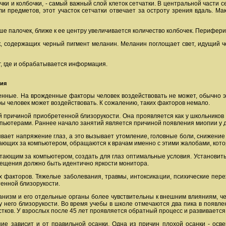
и и колбочки, - самый важный слой клеток сетчатки. В центральной части се
и предметов, этот участок сетчатки отвечает за остроту зрения вдаль. Ма
е палочек, ближе к ее центру увеличивается количество колбочек. Периферия
, содержащих черный пигмент меланин. Меланин поглощает свет, идущий че
г, где и обрабатывается информация.
ния
нные. На врожденные факторы человек воздействовать не может, обычно э
 человек может воздействовать. К сожалению, таких факторов немало.
 причиной приобретенной близорукости. Она проявляется как у школьников и
омпьютерами. Раннее начало занятий является причиной появления миопии у 
ает напряжение глаз, а это вызывает утомление, головные боли, снижение 
отающих за компьютером, обращаются к врачам именно с этими жалобами, к
ющим за компьютером, создать для глаз оптимальные условия. Установить 
мещения должно быть идентично яркости монитора.
факторов. Тяжелые заболевания, травмы, интоксикации, психические переж
енной близорукости.
изм и его отдельные органы более чувствительны к внешним влияниям, че
 него близорукости. Во время учебы в школе отмечаются два пика в появлен
стков. У взрослых после 45 лет проявляется обратный процесс и развивается
е зависит и от правильной осанки. Одна из причин плохой осанки - осве