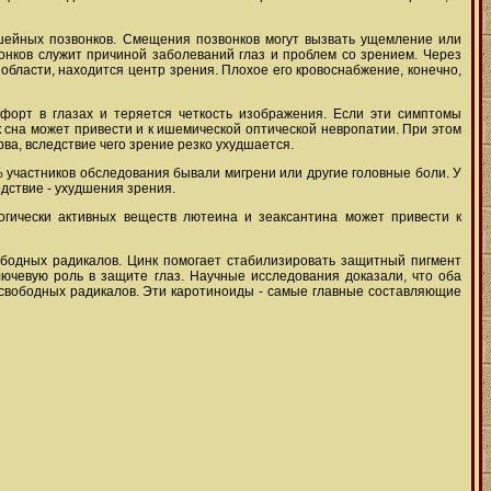
шейных позвонков. Смещения позвонков могут вызвать ущемление или
онков служит причиной заболеваний глаз и проблем со зрением. Через
области, находится центр зрения. Плохое его кровоснабжение, конечно,
орт в глазах и теряется четкость изображения. Если эти симптомы
к сна может привести и к ишемической оптической невропатии. При этом
рва, вследствие чего зрение резко ухудшается.
% участников обследования бывали мигрени или другие головные боли. У
едствие - ухудшения зрения.
логически активных веществ лютеина и зеаксантина может привести к
бодных радикалов. Цинк помогает стабилизировать защитный пигмент
ключевую роль в защите глаз. Научные исследования доказали, что оба
 свободных радикалов. Эти каротиноиды - самые главные составляющие