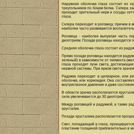
Наружная оболочка глаза состоит из ск
треугольников по бокам белка. Склера з
проходит зрительный нерв и сосуды сетч
глаза.
Склера переходит в роговицу, причем в 
наиболее часто развиваются воспалитель
Роговица - наиболее выпуклая часть пе
диоптриям. Позади роговицы находится п
Средняя оболочка глаза состоит из радуж
Прямо позади роговицы находится радужк
зеленый) в зависимости от пигмента (мел
глаза проходят лучи света, достигающие
нервной системы. При ярком свете зрачок
Радужка переходит в цилиарное, или р
оболочка, или хориоидея. Она составляет
внутриглазное давление и даже состояние
В области зрачка располагается хрустал
сила увеличивается до 30 диоптрий.
Между роговицей и радужкой, а также ра
хрусталик.
Позади хрусталика располагается прозр
Свет, попадающий в глаза, проецируется
пластинки толщиной приблизительно в чет