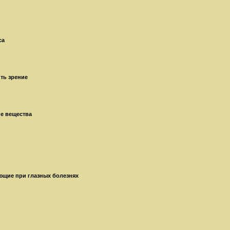
са
ть зрение
е вещества
ющие при глазных болезнях