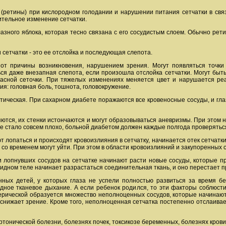
 (ретины) при кислородном голодании и нарушении питания сетчатки в свя
лительное изменение сетчатки.
глазного яблока, которая тесно связана с его сосудистым слоем. Обычно рет
сетчатки - это ее отслойка и последующая слепота.
от причины возникновения, нарушением зрения. Могут появляться точки
ся даже внезапная слепота, если произошла отслойка сетчатки. Могут быть
расной сеточки. При тяжелых изменениях меняется цвет и нарушается реа
я: головная боль, тошнота, головокружение.
тическая. При сахарном диабете поражаются все кровеносные сосуды, и гл
тся, их стенки истончаются и могут образовываться аневризмы. При этом ни
е стало совсем плохо, больной диабетом должен каждые полгода проверятьс
т лопаться и происходят кровоизлияния в сетчатку, начинается отек сетчатк
 со временем могут уйти. При этом в области кровоизлияний и закупоренных 
и лопнувших сосудов на сетчатке начинают расти новые сосуды, которые пр
идном теле начинает разрастаться соединительная ткань, и оно перестает про
ных детей, у которых глаза не успели полностью развиться за время б
дное тканевое дыхание. А если ребенок родился, то эти факторы соблюс
ферической образуется множество неполноценных сосудов, которые начинают
 снижает зрение. Кроме того, неполноценная сетчатка постепенно отслаивает
тонической болезни, болезнях почек, токсикозе беременных, болезнях крови