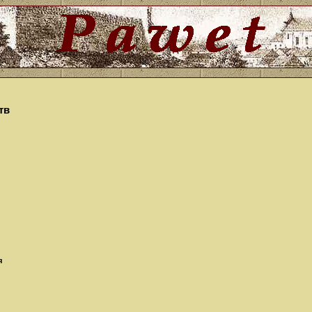
ств
я