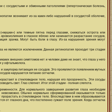
зи с сосудистыми и обменными патологиями (гипертоническая болезнь,
инопатии возникают из-за каких-либо нарушений в сосудистой оболочке,
 («мушки») или темные пятна перед глазами, снижаться острота или
 кровоизлияния в глазное яблоко или начинается разрастание сосудов,
кция зрачка. Могут быть боли в глазу. Из-за нарушения зрения могут
аза не являются исключением. Данная ретинопатия проходит три стадии
каких внешних симптомов нет и человек даже не знает, что глаза у него
я у офтальмолога.
и и закупорка питающих ее сосудов. Это проявляется появлением мутных
сосудов нарушается питание сетчатки.
орастают в стекловидное тело, нарушая его прозрачность. Эти сосуды
водить свет. Глаз слепнет. Итог этой стадии - полная слепота.
еременности. Для нормального завершения развития глаза необходим
ти невозможно. Обычно нормально сформированной оказывается только
 прорастать в стекловидное тело. Впоследствии в нем образовываются
ся от глазного дна, что постепенно сужает поле зрения. Когда сетчатка
.