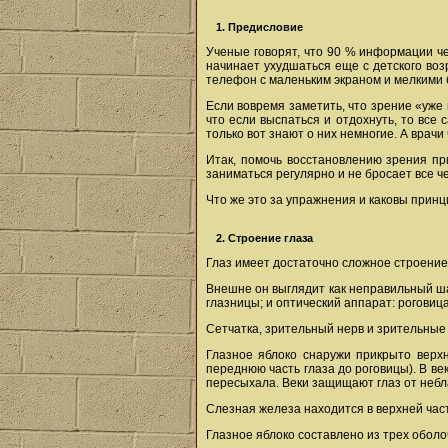
1. Предисловие
Ученые говорят, что 90 % информации че
начинает ухудшаться еще с детского возр
телефон с маленьким экраном и мелкими б
Если вовремя заметить, что зрение «уже
что если выспаться и отдохнуть, то все
только вот знают о них немногие. А врачи 
Итак, помочь восстановлению зрения пр
заниматься регулярно и не бросает все ч
Что же это за упражнения и каковы принц
2. Строение глаза
Глаз имеет достаточно сложное строение,
Внешне он выглядит как неправильный ша
глазницы; и оптический аппарат: роговица
Сетчатка, зрительный нерв и зрительные
Глазное яблоко снаружи прикрыто верхн
переднюю часть глаза до роговицы). В ве
пересыхала. Веки защищают глаз от небл
Слезная железа находится в верхней част
Глазное яблоко составлено из трех оболо