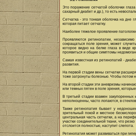
Это поражение сетчатой оболочки глаза
сахарный диабет и др.), то есть невоспа
Сетчатка - это тонкая оболочка на дне 
которая питает сетчатку.
Наиболее тяжелое проявление патологии 
Проявляются ретинопатии, независимо 
сокращаться поле зрения, может случить
которое видно на белке глаза в виде к
проявиться и общие симптомы недомогани
Самая известная из ретинопатий - диабе
развития.
На первой стадии вены сетчатки расширяю
тоже затронуты болезнью. Чтобы потом н
На второй стадии эти аневризмы начинаю
или темных пятен в поле зрения, которые
В третьей стадии взамен закупоренных 
неполноценны, часто лопаются, в стеклов
Также ретинопатия бывает у недоношен
зрительный покой и местное бескислоро
центральная часть сетчатки, а на пери
участки соединительной ткани, что резко
отслоится полностью, наступит слепота.
Ретинопатия может развиваться при гипер