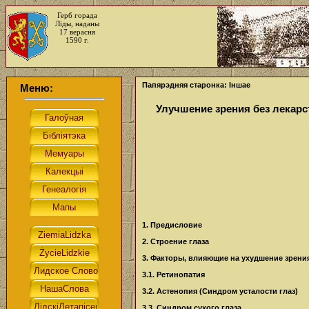
Герб горада
Ліды, наданы
17 верасня
1590 г.
Папярэдняя старонка: Іншае
Меню:
Улучшение зрения без лекар
1. Предисловие
2. Строение глаза
3. Факторы, влияющие на ухудшение зрени
3.1. Ретинопатия
3.2. Астенопия (Синдром усталости глаз)
3.3. Синдром сухого глаза