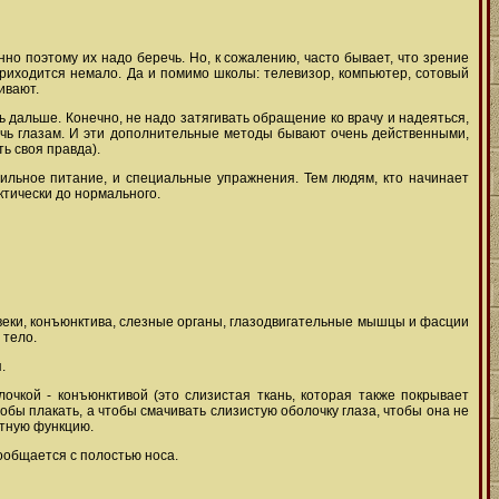
но поэтому их надо беречь. Но, к сожалению, часто бывает, что зрение
ь приходится немало. Да и помимо школы: телевизор, компьютер, сотовый
ивают.
 дальше. Конечно, не надо затягивать обращение ко врачу и надеяться,
мочь глазам. И эти дополнительные методы бывают очень действенными,
ть своя правда).
вильное питание, и специальные упражнения. Тем людям, кто начинает
ктически до нормального.
веки, конъюнктива, слезные органы, глазодвигательные мышцы и фасции
 тело.
.
очкой - конъюнктивой (это слизистая ткань, которая также покрывает
обы плакать, а чтобы смачивать слизистую оболочку глаза, чтобы она не
итную функцию.
ообщается с полостью носа.