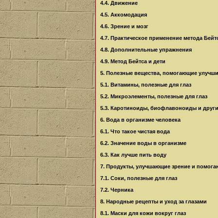
4.4. Движение
4.5. Аккомодация
4.6. Зрение и мозг
4.7. Практическое применение метода Бейт
4.8. Дополнительные упражнения
4.9. Метод Бейтса и дети
5. Полезные вещества, помогающие улучши
5.1. Витамины, полезные для глаз
5.2. Микроэлементы, полезные для глаз
5.3. Каротиноиды, биофлавоноиды и други
6. Вода в организме человека
6.1. Что такое чистая вода
6.2. Значение воды в организме
6.3. Как лучше пить воду
7. Продукты, улучшающие зрение и помога
7.1. Соки, полезные для глаз
7.2. Черника
8. Народные рецепты и уход за глазами
8.1. Маски для кожи вокруг глаз