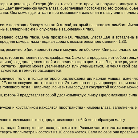
леры и роговицы. Склера (белок глаза) - это прочная наружная капсула гл
ащищает внутреннюю часть глаза, обеспечивая постоянство его формы, объе
атки. Она может двигаться и при повышении давления в глазу или в полост
месте перехода образуется такой желоб, который называется лимбом. Имен
ные, аллергические и опухолевые заболевания глаз.
реднего отдела глаза. Она прозрачная, гладкая, блестящая и вставлена в
ередняя камера глаза - водная среда с показателем преломления 1,33.
ки, ресничного (цилиарного) тела и сосудистой оболочки. Они располагаются 
а, которая выполняет роль диафрагмы. Сама она представляет собой тонкую
анина), содержащегося в ней и определяющего цвет глаз. В центре радужки 
 сетчатки. Зрачок может увеличиваться или уменьшаться, изменяя свой ра
 сужается, в темноте расширяется.
есничное, тело, в толще которого расположена цилиарная мышца, изменя
 2/3 всего сосудистого тракта глаза. Это именно ее врач проверяет при осмо
 головного мозга. Например, по извитым сосудам сосудистой оболочки можно
ик, который представляет собой двояковыпуклую линзу. Преломляющая сила 
дужкой и хрусталиком находятся пространства - камеры глаза, заполненны
ачное стекловидное тело, представляющее собой желеобразную массу.
 на задней поверхности глаза, на сетчатке. Разные части сетчатки воспри
верть миллиметра и состоит из 10 слоев клеток. Сама по себе она прозрачн