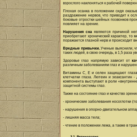
взрослого наклоняться к рабочей поверхн
Плохая осанка в положении сидя оказы
раздражение нервов, что приводит к ос
боковые отростки шейных позвонков прох
повлияет на зрение.
Нарушения сна
являются причиной неп
приобретают хронический характер, то м
поражается глазной нерв и происходит вн
Вредные привычки.
Ученые выяснили, чт
таких людей, в свою очередь, в 1,5 раза
Здоровье глаз напрямую зависит от
ка
различным заболеваниям глаз и нарушен
Витамины С, Е и селен защищают глаза
клетчатки глаза. Лютеин и зеаксантин -
компонента выступают в роли «внутренн
защитной системы глаз.
Также на состояние глаз и качество зрени
- хронические заболевания носоглотки (т
- нарушения в опорно-двигательном аппа
- лишняя масса тела;
- чтение в положении лежа, а также в тра
3.1. Ретинопатия