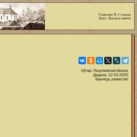
Старонка № 1 горада
Ліды і Лідскага павета
Аўтар:
Пигулевская Ирина
,
Дадана:
12-03-2020
,
Крыніца:
pawet.net
.