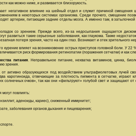
ости как можно ниже, и развивается близорукость.
вает негативное влияние на шейный отдел и служит причиной смещения 
ложнениям в некоторых системах организма. Среди прочего, смещение позв
одят артерии, питающие задние отделы мозга. А именно там, в затылочной 
оладок со зрением. Прежде всего, из-за недосыпания ощущается дискомф
огут развиться такие серьезные заболевания, как глаукома. Также недостато
езапная потеря зрения, часто на один глаз. Возникает и отек зрительного не
о курение влияет на возникновение острых приступов головной боли. У 22 
 увеличивается риск формирования ретинопатии (поражения сетчатки) и как сл
чества питания
. Неправильное питание, нехватка витаминов, цинка, био
ию зрения.
 от активно образующихся под воздействием ультрафиолетовых лучей сво
 два каротиноида, отвечающие за плотность пигмента в сетчатке, играют 
их солнечных очков», так как они «фильтруют» голубой свет и защищают от
я могут повлиять:
онзиллит, аденоиды, кариес), сниженный иммунитет;
рате, заболевания органов дыхания и пищеварения;
нспорте.