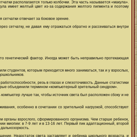
тчатки располагаются только колбочки. Эта часть называется «макула».
кула имеет желтый цвет из-за содержания желтого пигмента и поэтому
 сетчатки отвечает за боковое зрение.
рез сетчатку, не давая ему отражаться обратно и рассеиваться внутри
то генетический фактор. Иногда может быть неправильно протекающая
ли студентов, которым приходится много заниматься, так и у взрослых,
дошкольников.
работоспособности, резь в глазах и слезоточивость. Данные статистики
оторые объединили термином «компьютерный зрительный синдром».
компьютер лучше так, чтобы источник света был расположен сбоку и не
ивания, особенно в сочетании со зрительной нагрузкой, способствуют
м органы взрослого, сформированного организма. Чем старше ребенок,
ии миопии: в 7-9 лет и в 13-16 лет. Первый пик адаптационный, второй
 дальнозоркость.
щение. Недостаток света заставляет и ребенка школьного возраста, и