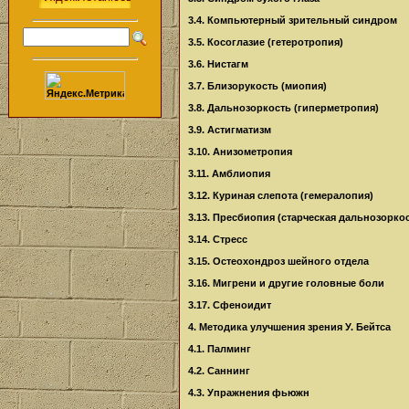
3.4. Компьютерный зрительный синдром
3.5. Косоглазие (гетеротропия)
3.6. Нистагм
3.7. Близорукость (миопия)
3.8. Дальнозоркость (гиперметропия)
3.9. Астигматизм
3.10. Анизометропия
3.11. Амблиопия
3.12. Куриная слепота (гемералопия)
3.13. Пресбиопия (старческая дальнозорко
3.14. Стресс
3.15. Остеохондроз шейного отдела
3.16. Мигрени и другие головные боли
3.17. Сфеноидит
4. Методика улучшения зрения У. Бейтса
4.1. Палминг
4.2. Саннинг
4.3. Упражнения фьюжн