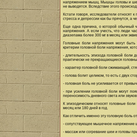
напряжением мышц. Мышцы головы и шеи 
не выводятся. Вследствие этого происход
Кстати говоря, исследователи относят к
стресса и депрессии как бы прячутся, а че
Еще одна причина, о которой обычный че
напряжения. А если учесть, что люди ча
диазепама более 300 мг в месяц или экви
Головные боли напряжения могут быть э
критерии головной боли напряжения, ко
- длительность эпизода головной боли 
практически не прекращающиеся головны
- характер головной боли сжимающий, ст
- голова болит целиком, то есть с двух с
- головная боль не усиливается от привы
- при усилении головной боли могут по
переносимость дневного света или звуков
К эпизодическим относят головные боли 
месяц или 180 дней в год.
Как отличить именно эту головную боль о
- сопутствующее мышечное напряжение 
- массаж или согревание шеи и головы пр