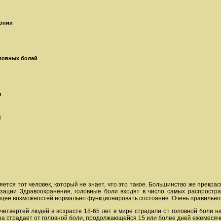
тонии
оловных болей
ы
х
ется тот человек, который не знает, что это такое. Большинство же прекра
зации Здравоохранения, головные боли входят в число самых распростра
ющее возможностей нормально функционировать состояние. Очень правильно
четвертей людей в возрасте 18-65 лет в мире страдали от головной боли н
ира страдает от головной боли, продолжающейся 15 или более дней ежемесяч