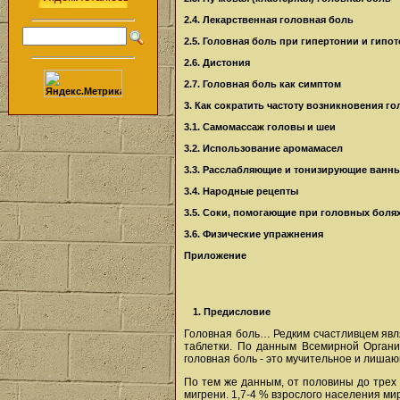
2.4. Лекарственная головная боль
2.5. Головная боль при гипертонии и гипо
2.6. Дистония
2.7. Головная боль как симптом
3. Как сократить частоту возникновения г
3.1. Самомассаж головы и шеи
3.2. Использование аромамасел
3.3. Расслабляющие и тонизирующие ванн
3.4. Народные рецепты
3.5. Соки, помогающие при головных боля
3.6. Физические упражнения
Приложение
1. Предисловие
Головная боль… Редким счастливцем явля
таблетки. По данным Всемирной Органи
головная боль - это мучительное и лиша
По тем же данным, от половины до трех 
мигрени. 1,7-4 % взрослого населения м