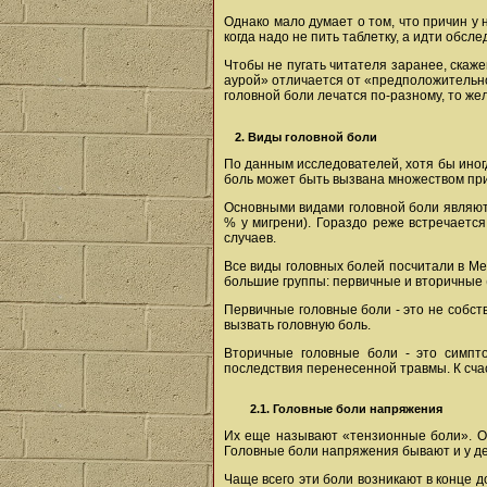
Однако мало думает о том, что причин у 
когда надо не пить таблетку, а идти обсл
Чтобы не пугать читателя заранее, скаже
аурой» отличается от «предположительно 
головной боли лечатся по-разному, то жел
2. Виды головной боли
По данным исследователей, хотя бы иног
боль может быть вызвана множеством пр
Основными видами головной боли являютс
% у мигрени). Гораздо реже встречаетс
случаев.
Все виды головных болей посчитали в Ме
большие группы: первичные и вторичные 
Первичные головные боли - это не собст
вызвать головную боль.
Вторичные головные боли - это симпто
последствия перенесенной травмы. К счас
2.1. Головные боли напряжения
Их еще называют «тензионные боли». Он
Головные боли напряжения бывают и у де
Чаще всего эти боли возникают в конце д