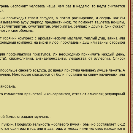
игрень беспокоит человека чаще, чем раз в неделю, то недуг считается
).
ени происходит спазм сосудов, а потом расширение, и сосуды как бы
 называемую ауру (период предвестников), то поможет таблетка но-шпы,
золмитриптан, суматриптан, элетриптан, релпакс и другие. Они сужают
ноту и светобоязнь.
ут горячий компресс с ароматическими маслами, теплый душ, ванна или
 холодный компресс на виски и лоб, прохладный душ или ванны с горькой
 для профилактики приступов. Их необходимо принимать каждый день,
и), спазмолитики, антидепрессанты, лекарства от аллергии. Список
 побольше свежего воздуха. Во время приступа человеку лучше лежать. А
ночной. Некоторые спасаются от боли, поставив на спину горчичники или
майорана.
 количества пряностей и консервантов, отказ от алкоголя; регулярный
вной болью страдают мужчины.
пучки». Продолжительность «болевого пучка» обычно составляет 6-12
яются один раз в год или в два года, а между ними человек находится в