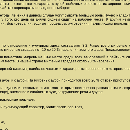
анты - «тяжелые» лекарства с кучей побочных эффектов, их хорошо прим
учай, как «препараты последнего выбора».
методы лечения в данном случае могут сыграть большую роль. Нужно наладит
т у того, кто целыми днями сиднем сидит на рабочем месте. К другим не
ия, физиотерапия, водные процедуры, аутотренинг. Таким людям полезны з
по отношению к мужчинам здесь составляют 3:2. Чаще всего мигренью м
то мигренью страдает от 10 до 20 % населения земного шара. Предрасположе
 поместила мигрень на 19-е место среди всех заболеваний в рейтинге сн
1-м месте. В нашей стране мигренью страдает около 20 % населения.
нервной системы, наиболее частым и характерным проявлением которого яв
 ауры и с аурой. На мигрень с аурой приходится всего 20 % от всех приступов
ли, один или несколько симптомов, которые постепенно развиваются и сох
еще), онемение и слабость в руке, затруднение речи и другое.
арактерные признаки:
и пульсирующий характер, болит висок, лоб, глаз,
ке,
отой.