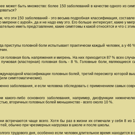
нее может быть множество: более 150 заболеваний в качестве одного из симп
едоваться?
м, что эти 150 заболеваний - это весьма подробная классификация, составл
мигрени с аурой», да и не надо ему это. Его больше интересует, какие у миг
ательно иметь представление, какие симптомы к какой относятся и что с этим
да приступы головной боли испытывает практически каждый человек, а у 46 %
ичин.
я головная боль напряжения и мигрень. На них приходится 87 % всех случаев
я пучковая (кластерная) головная боль - 8 %. Головные боли, являющиес
ждународной классификации головных болей, третий пересмотр которой выше
(или симптоматические).
венно заболевания, и если человека обследовать с применением самых совр
м какого-либо основного заболевания, например, дисфункции нижнечелюс
тью, вторичных головных болей меньшинство - всего около 10 %.
и встречаются чаще всего. Хотя бы раз в жизни их отмечали у себя 8 из
тей, обычно при чрезмерных нагрузках в школе и после школы.
олгого трудового дня, особенно если человек длительное время находится в о