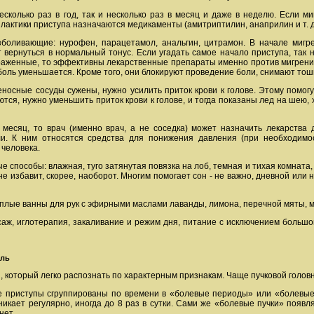
есколько раз в год, так и несколько раз в месяц и даже в неделю. Если м
лактики приступа назначаются медикаменты (амитриптилин, анаприлин и т. д.
зболивающие: нурофен, парацетамол, анальгин, цитрамон. В начале мигр
т вернуться в нормальный тонус. Если угадать самое начало приступа, так
раженные, то эффективны лекарственные препараты именно против мигрени: 
оль уменьшается. Кроме того, они блокируют проведение боли, снимают тош
еносные сосуды сужены, нужно усилить приток крови к голове. Этому помог
тся, нужно уменьшить приток крови к голове, и тогда показаны лед на шею,
 месяц, то врач (именно врач, а не соседка) может назначить лекарства
и. К ним относятся средства для понижения давления (при необходимост
 человека.
 способы: влажная, туго затянутая повязка на лоб, темная и тихая комната,
е избавит, скорее, наоборот. Многим помогает сон - не важно, дневной или 
плые ванны для рук с эфирными маслами лаванды, лимона, перечной мяты, 
ж, иглотерапия, закаливание и режим дня, питание с исключением большого
оль
и, который легко распознать по характерным признакам. Чаще пучковой голо
е приступы сгруппированы по времени в «болевые периоды» или «болевые 
никает регулярно, иногда до 8 раз в сутки. Сами же «болевые пучки» появл
нет.