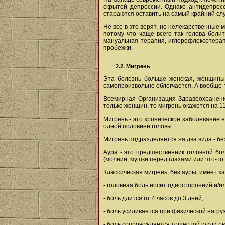
скрытой депрессии. Однако антидепресс
стараются оставить на самый крайний сл
Не все в это верят, но нелекарственные 
потому что чаще всего так голова боли
мануальная терапия, иглорефлексотерап
пробежки.
2.2. Мигрень
Эта болезнь больше женская, женщины 
самопроизвольно облегчается. А вообще-
Всемирная Организация Здравоохранения
только женщин, то мигрень окажется на 1
Мигрень - это хроническое заболевание 
одной половине головы.
Мигрень подразделяется на два вида - без
Аура - это предшественник головной бо
(молнии, мушки перед глазами или что-то 
Классическая мигрень, без ауры, имеет х
- головная боль носит односторонний и/ил
- боль длится от 4 часов до 3 дней,
- боль усиливается при физической нагруз
- боль сопровождается тошнотой и/или рв