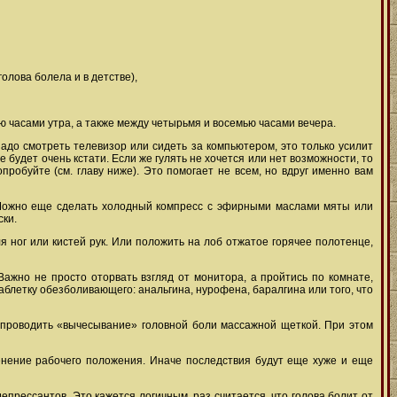
олова болела и в детстве),
ю часами утра, а также между четырьмя и восемью часами вечера.
адо смотреть телевизор или сидеть за компьютером, это только усилит
будет очень кстати. Если же гулять не хочется или нет возможности, то
робуйте (см. главу ниже). Это помогает не всем, но вдруг именно вам
. Можно еще сделать холодный компресс с эфирными маслами мяты или
ски.
ног или кистей рук. Или положить на лоб отжатое горячее полотенце,
ажно не просто оторвать взгляд от монитора, а пройтись по комнате,
аблетку обезболивающего: анальгина, нурофена, баралгина или того, что
проводить «вычесывание» головной боли массажной щеткой. При этом
менение рабочего положения. Иначе последствия будут еще хуже и еще
рессантов. Это кажется логичным, раз считается, что голова болит от