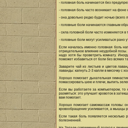
- головная боль начинается без предупр
- головная боль часто возникает на фоне 
- она довольно редко будит ночью (всего
- головные боли начинаются главным образ
- сила головной боли часто изменяется в 
- головные боли могут усиливаться рано 
Если началась именно головная боль нап
отрицательное влияние неудобной позы. В
надо хотя бы проветрить комнату. Иногд
поможет избавиться от боли без всяких т
Заварите чай из листьев и цветов лава
лаванды: капнуть 2-3 капли в мисочку с х
Хорошо помогает дыхательная гимнастик
помассировать шею и плечи, выпить зелен
Если вы работаете за компьютером, то 
размяться: это улучшит кровоток в затек
вам помогает.
Хорошо помогает самомассаж головы: о
кровообращение усиливается, а мышцы р
Если такая боль появляется несколько 
болезненней.
На Западе современный подход к лечению