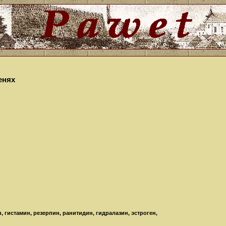
ренях
 гистамин, резерпин, ранитидин, гидралазин, эстроген,