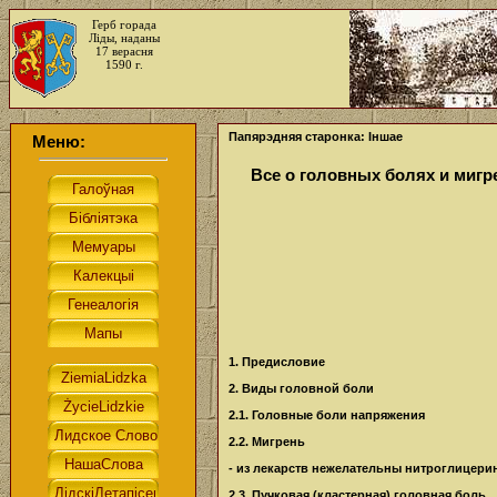
Герб горада
Ліды, наданы
17 верасня
1590 г.
Папярэдняя старонка: Іншае
Меню:
Все о головных болях и миг
1. Предисловие
2. Виды головной боли
2.1. Головные боли напряжения
2.2. Мигрень
- из лекарств нежелательны нитроглицерин,
2.3. Пучковая (кластерная) головная боль