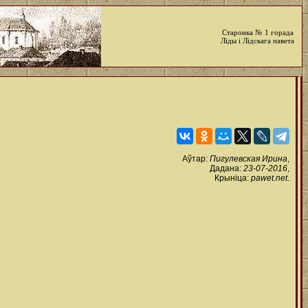
Старонка № 1 горада
Ліды і Лідскага павета
Аўтар:
Пигулевская Ирина
,
Дадана:
23-07-2016
,
Крыніца:
pawet.net
.