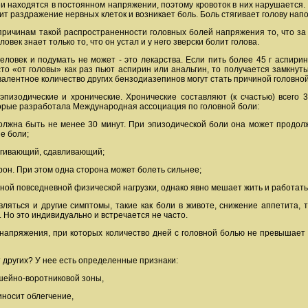
находятся в постоянном напряжении, поэтому кровоток в них нарушается.
ит раздражение нервных клеток и возникает боль. Боль стягивает голову на
 причинам такой распространенности головных болей напряжения то, что з
ловек знает только то, что он устал и у него зверски болит голова.
ловек и подумать не может - это лекарства. Если пить более 45 г аспирин
сто «от головы» как раз пьют аспирин или анальгин, то получается замкну
валентное количество других бензодиазепинов могут стать причиной головно
пизодические и хронические. Хронические составляют (к счастью) всего 3
торые разработала Международная ассоциация по головной боли:
должна быть не менее 30 минут. При эпизодической боли она может продол
е боли;
ягивающий, сдавливающий;
торон. При этом одна сторона может болеть сильнее;
чной повседневной физической нагрузки, однако явно мешает жить и работать
являться и другие симптомы, такие как боли в животе, снижение аппетита,
. Но это индивидуально и встречается не часто.
напряжения, при которых количество дней с головной болью не превышает 1
т других? У нее есть определенные признаки:
шейно-воротниковой зоны,
иносит облегчение,