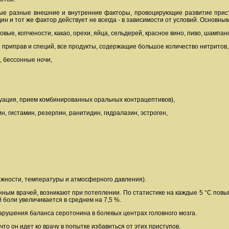
мые разные внешние и внутренние факторы, провоцирующие развитие приступ
дин и тот же фактор действует не всегда - в зависимости от условий. Основн
овые, копчености, какао, орехи, яйца, сельдерей, красное вино, пиво, шампанс
 приправ и специй, все продукты, содержащие большое количество нитритов
, бессонные ночи,
уация, прием комбинированных оральных контрацептивов),
н, гистамин, резерпин, ранитидин, гидралазин, эстроген,
ажности, температуры и атмосферного давления).
анным врачей, возникают при потеплении. По статистике на каждые 5 °С по
 боли увеличивается в среднем на 7,5 %.
нарушения баланса серотонина в болевых центрах головного мозга.
то он идет ко врачу в попытке избавиться от этих приступов.