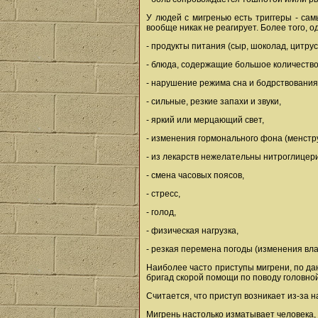
У людей с мигренью есть триггеры - са
вообще никак не реагирует. Более того, о
- продукты питания (сыр, шоколад, цитрус
- блюда, содержащие большое количество
- нарушение режима сна и бодрствования
- сильные, резкие запахи и звуки,
- яркий или мерцающий свет,
- изменения гормонального фона (менстр
- из лекарств нежелательны нитроглицери
- смена часовых поясов,
- стресс,
- голод,
- физическая нагрузка,
- резкая перемена погоды (изменения вл
Наиболее часто приступы мигрени, по д
бригад скорой помощи по поводу головной
Считается, что приступ возникает из-за 
Мигрень настолько изматывает человека, ч