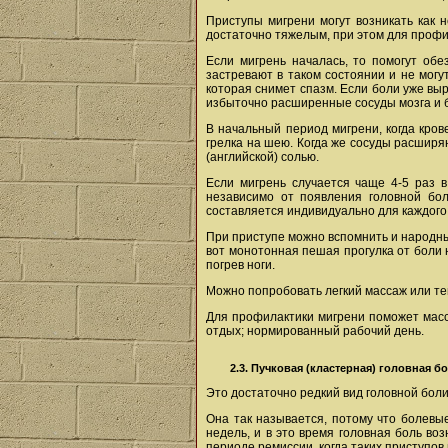
Приступы мигрени могут возникать как н
достаточно тяжелым, при этом для профи
Если мигрень началась, то помогут обе
застревают в таком состоянии и не могу
которая снимет спазм. Если боли уже вы
избыточно расширенные сосуды мозга и б
В начальный период мигрени, когда кров
грелка на шею. Когда же сосуды расширяю
(английской) солью.
Если мигрень случается чаще 4-5 раз в
независимо от появления головной бол
составляется индивидуально для каждого
При приступе можно вспомнить и народные
вот монотонная пешая прогулка от боли н
погрев ноги.
Можно попробовать легкий массаж или те
Для профилактики мигрени поможет масса
отдых; нормированный рабочий день.
2.3. Пучковая (кластерная) головная б
Это достаточно редкий вид головной бол
Она так называется, потому что болевы
недель, и в это время головная боль воз
периоде ремиссии, когда таких приступов 