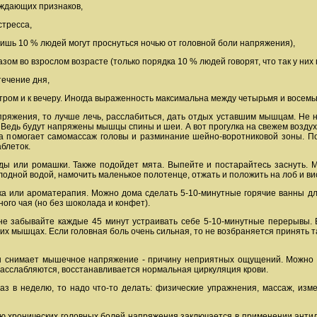
еждающих признаков,
стресса,
 лишь 10 % людей могут проснуться ночью от головной боли напряжения),
ом во взрослом возрасте (только порядка 10 % людей говорят, что так у них г
течение дня,
утром и к вечеру. Иногда выраженность максимальна между четырьмя и восемь
ряжения, то лучше лечь, расслабиться, дать отдых уставшим мышцам. Не н
едь будут напряжены мышцы спины и шеи. А вот прогулка на свежем воздухе 
а помогает самомассаж головы и разминание шейно-воротниковой зоны. Поп
аблеток.
нды или ромашки. Также подойдет мята. Выпейте и постарайтесь заснуть
олодной водой, намочить маленькое полотенце, отжать и положить на лоб и ви
а или ароматерапия. Можно дома сделать 5-10-минутные горячие ванны для 
ого чая (но без шоколада и конфет).
не забывайте каждые 45 минут устраивать себе 5-10-минутные перерывы. В
ших мышцах. Если головная боль очень сильная, то не возбраняется принять т
н снимает мышечное напряжение - причину неприятных ощущений. Можно 
асслабляются, восстанавливается нормальная циркуляция крови.
раз в неделю, то надо что-то делать: физические упражнения, массаж, из
 хронических головных болей напряжения заключается в применении антидеп