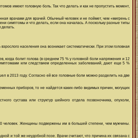
томов имеют головную боль. Так что делать и как не пропустить момент,
енная врачами для врачей. Обычный человек и не поймет, чем «мигрень с
рени симптомы и что делать, если она началась. А поскольку разные типы
 делать.
 взрослого населения она возникает систематически. При этом головная
, когда болит голова (в среднем 75 % у головной боли напряжения и 12
я симптомами или следствием определенных заболеваний, дают еще 5 %
л в 2013 году. Согласно ей все головные боли можно разделить на две
еменных приборов, то не найдется каких-либо видимых причин, могущих
тного сустава или структур шейного отдела позвоночника, опухоли,
 10 человек. Женщины подвержены им в большей степени, чем мужчины.
дной и той же неудобной позе. Врачи считают, что причина их связана с