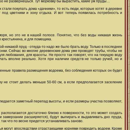
обо не развернешься. Тут морковку бы вырастить, какие уж пруды…
 стали покупать дома «дачники», то есть люди, которые хотят в деревне
т под цветники и зону отдыха. И вот теперь появилась потребность и
моря, но это не в нашей полосе. Понятно, что без воды никакая жизнь
я крестьянина, и для помещика.
ой-никакой пруд - откуда-то надо же было брать воду. Только в последнее
онки. Сейчас во многие деревенские дома уже проводят трубы, чтобы не
ля любования, для красоты. Не просто так говорят, что на текущую воду
ать вполне реально. Хотя при наличии средств не только ручей, но и
деленные правила размещения водоема, без соблюдения которых он будет
у не стоит делать меньше 50-60 см, а если предполагается заселение
аблюдается заметный перепад высоты, и если размеры участка позволяют,
 располагаются достаточно близко к поверхности, то это может создать
ри замерзании расширяется), будут выпирать и выдавливать дно пруда,
 так что по весне придется устанавливать заново.
евья могут впоследствии отрастающими корнями повредить водоем. Кроме