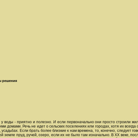
ы решения
 у воды - приятно и полезно. И если первоначально они просто строили жил
ми домами. Речь не идет о сельских поселениях или городах, хотя их всегда 
 усадьбах. Если брать более близкие к нам времена, то, конечно, следует го
ей земле пруд, ручей, озеро, если их не было там изначально. В ХХ веке, по