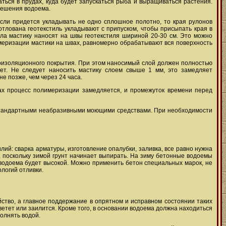
ться в прудах, куда будет запускаться рыба и выращиваться растения.
 решения водоема.
сли придется укладывать не одно сплошное полотно, то края рулонов
котлована геотекстиль укладывают с припуском, чтобы присыпать края в
чала мастику наносят на швы геотекстиля шириной 20-30 см. Это можно
имеризации мастики на швах, равномерно обрабатывают вся поверхность
роизоляционного покрытия. При этом наносимый слой должен полностью
ет. Не следует наносить мастику слоем свыше 1 мм, это замедляет
е позже, чем через 24 часа.
ах процесс полимеризации замедляется, и промежуток времени перед
 стандартными неабразивными моющими средствами. При необходимости
ий: сварка арматуры, изготовление опалубки, заливка, все равно нужна
я, поскольку зимой грунт начинает выпирать. На зиму бетонные водоемы
 водоема будет высокой. Можно применить бетон специальных марок, не
логий отливки.
йство, а главное поддержание в опрятном и исправном состоянии таких
етет или заилится. Кроме того, в основании водоема должна находиться
полнять водой.