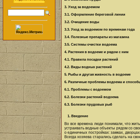
3. Уход за водоемом
3.1. Оформление береговой линии
3.2. Очищение воды
3.3. Уход за водоемом по временам года
3.4. Полезные препараты из магазина
3.5. Системы очистки водоема
4. Растения в водоеме и рядом с ним
4.1. Правила посадки растений
4.2. Виды водных растений
5. Рыбы и другая живность в водоеме
6. Различные проблемы водоема и способ
6.1. Проблемы с водоемом
6.2. Болезни растений водоема
6.3. Болезни прудовых рыб
1. Введение
Во все времена люди понимали, что жить
устраивать водные объекты рядом со свои
о единичных постройках: замках, дворцах,
Всегда хозяева старались сделать на сво