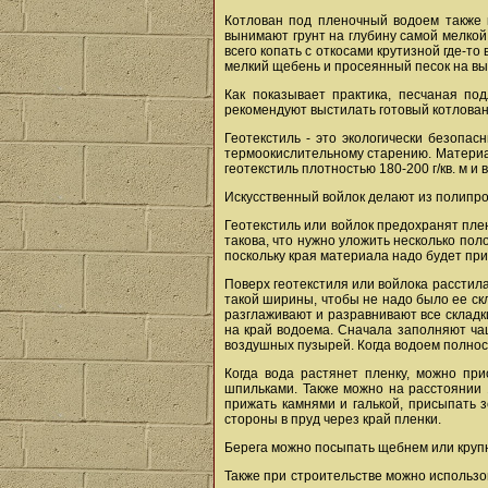
Котлован под пленочный водоем также 
вынимают грунт на глубину самой мелкой
всего копать с откосами крутизной где-то
мелкий щебень и просеянный песок на выс
Как показывает практика, песчаная по
рекомендуют выстилать готовый котлован 
Геотекстиль - это экологически безопа
термоокислительному старению. Материал
геотекстиль плотностью 180-200 г/кв. м и 
Искусственный войлок делают из полипро
Геотекстиль или войлок предохранят пле
такова, что нужно уложить несколько пол
поскольку края материала надо будет при
Поверх геотекстиля или войлока расстил
такой ширины, чтобы не надо было ее скл
разглаживают и разравнивают все складк
на край водоема. Сначала заполняют чаш
воздушных пузырей. Когда водоем полност
Когда вода растянет пленку, можно пр
шпильками. Также можно на расстоянии 1
прижать камнями и галькой, присыпать 
стороны в пруд через край пленки.
Берега можно посыпать щебнем или крупн
Также при строительстве можно использо