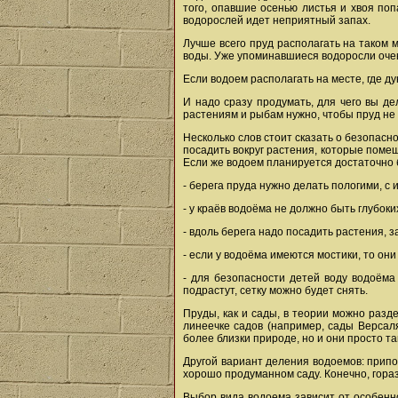
того, опавшие осенью листья и хвоя поп
водорослей идет неприятный запах.
Лучше всего пруд располагать на таком м
воды. Уже упоминавшиеся водоросли очен
Если водоем располагать на месте, где ду
И надо сразу продумать, для чего вы д
растениям и рыбам нужно, чтобы пруд не 
Несколько слов стоит сказать о безопасн
посадить вокруг растения, которые помеш
Если же водоем планируется достаточно 
- берега пруда нужно делать пологими, с 
- у краёв водоёма не должно быть глубоки
- вдоль берега надо посадить растения, з
- если у водоёма имеются мостики, то он
- для безопасности детей воду водоёма
подрастут, сетку можно будет снять.
Пруды, как и сады, в теории можно раз
линеечке садов (например, сады Версаля
более близки природе, но и они просто та
Другой вариант деления водоемов: припо
хорошо продуманном саду. Конечно, гора
Выбор вида водоема зависит от особеннос