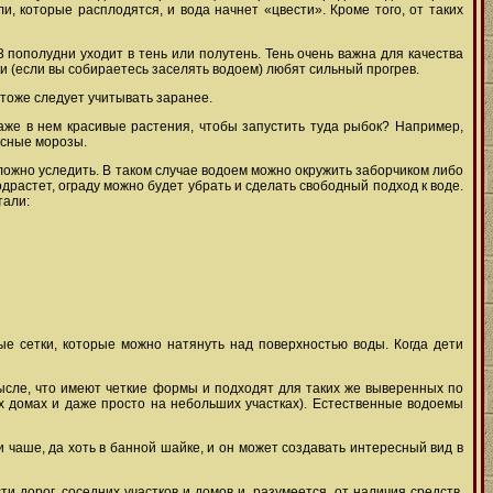
и, которые расплодятся, и вода начнет «цвести». Кроме того, от таких
3 пополудни уходит в тень или полутень. Тень очень важна для качества
и (если вы собираетесь заселять водоем) любят сильный прогрев.
 тоже следует учитывать заранее.
аже в нем красивые растения, чтобы запустить туда рыбок? Например,
усные морозы.
 сложно уследить. В таком случае водоем можно окружить заборчиком либо
драстет, ограду можно будет убрать и сделать свободный подход к воде.
тали:
ые сетки, которые можно натянуть над поверхностью воды. Когда дети
ысле, что имеют четкие формы и подходят для таких же выверенных по
ых домах и даже просто на небольших участках). Естественные водоемы
чаше, да хоть в банной шайке, и он может создавать интересный вид в
и дорог, соседних участков и домов и, разумеется, от наличия средств.