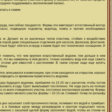
 труднее поддерживать экологический баланс.
елать и самим.
 пруда, они сейчас продаются. Формы эти имитирует естественный контур
сос, подводную подсветку, водопад, помпу и прочие необходимые
. м. Делают их из различных типов пластика, стойких к воздействию
 а порой даже специальные отделения для насосов, фильтров, фонтанов.
ные будут обитать в пруду и каким будет его техническое оснащение. И
ет помнить, что чем крупнее искусственный водоем, тем дольше в нем
го, что вы намерены в нем делать: только наливать воду или еще сажать
 отсеки для емкостей с растениями. В таком случае надо еще купить
бину.
лся, вписывался в композицию, при этом находился на открытом, хорошо
 повредить со временем герметичность водоема.
туры будущего водоема, прибавляя по 15-20 см с расчетом, чтобы потом
зовать в саду. Грунт выкапывают постепенно. Не надо рыть на полную
о со всего отведенного участка, постоянно контролируя разметку. Формы
ину самого мелкого участка формы + 10-15 см. Снимают почву по рельефу
а дно засыпают слой просеянного песка, поливают его водой и трамбуют.
у, а в боковые щели между резервуаром и грунтом подсыпают песок,
ременно с засыпкой щелей форму заполняют водой, чтобы ее стенки не