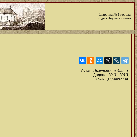
Старонка № 1 горада
Ліды і Лідскага павета
Аўтар:
Пигулевская Ирина
,
Дадана:
20-01-2013
,
Крыніца:
pawet.net
.