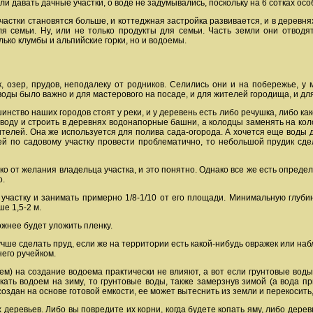
ли давать дачные участки, о воде не задумывались, поскольку на 6 сотках ос
астки становятся больше, и коттеджная застройка развивается, и в деревнях
я семьи. Ну, или не только продукты для семьи. Часть земли они отводя
лько клумбы и альпийские горки, но и водоемы.
 озер, прудов, неподалеку от родников. Селились они и на побережье, у 
оды было важно и для мастерового на посаде, и для жителей городища, и дл
нство наших городов стоят у реки, и у деревень есть либо речушка, либо как
воду и строить в деревнях водонапорные башни, а колодцы заменять на кол
ителей. Она же используется для полива сада-огорода. А хочется еще воды д
ей по садовому участку провести проблематично, то небольшой прудик сдел
ко от желания владельца участка, и это понятно. Однако все же есть опре
о.
участку и занимать примерно 1/8-1/10 от его площади. Минимальную глубин
е 1,5-2 м.
жнее будет уложить пленку.
лучше сделать пруд, если же на территории есть какой-нибудь овражек или н
его ручейком.
зем) на создание водоема практически не влияют, а вот если грунтовые воды
кать водоем на зиму, то грунтовые воды, также замерзнув зимой (а вода п
оздан на основе готовой емкости, ее может вытеснить из земли и перекосить,
 деревьев. Либо вы повредите их корни, когда будете копать яму, либо дер