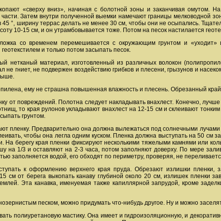
копают «сверху вниз», начиная с болотной зоны и заканчивая омутом. Н
 части. Затем внутри полученной выемки намечают границы мелководной зон
 в 45 °, ширину террас делать не менее 30 см, чтобы они не осыпались. Тщат
оту 10-15 см, и он утрамбовывается тоже. Потом на песок настилается геоте
дложка со временем перемешивается с окружающим грунтом и «уходит» и
геотекстилем и только потом засыпать песок.
сный нетканый материал, изготовленный из различных волокон (полипропиле
 не гниет, не подвержен воздействию грибков и плесени, грызунов и насеком
выше.
пилена, ему не страшна повышенная влажность и плесень. Обрезанный край 
нку от повреждений. Полотна следует накладывать внахлест. Конечно, лучше
отнищ, то края рулонов укладывают внахлест на 12-15 см и склеивают тонким
сыпать грунтом.
ают пленку. Предварительно она должна вылежаться под солнечными лучами н
еивать, чтобы она легла одним куском. Пленка должна выступать на 50 см за
и. На берегу края пленки фиксируют несколькими тяжелыми камнями или кол
у на 1/3 и оставляют на 2-3 часа, потом заполняют доверху. По мере зали
ью заполняется водой, его обходят по периметру, проверяя, не переливается
иступать к оформлению верхнего края пруда. Обрезают излишки пленки, 
5 см от берега выкопать канаву глубиной около 20 см, излишек пленки зав
землей. Эта канавка, именуемая также капиллярной запрудой, кроме задел
озернистым песком, можно придумать что-нибудь другое. Ну и можно заселя
вать полиуретановую мастику. Она имеет и гидроизоляционную, и декоратив