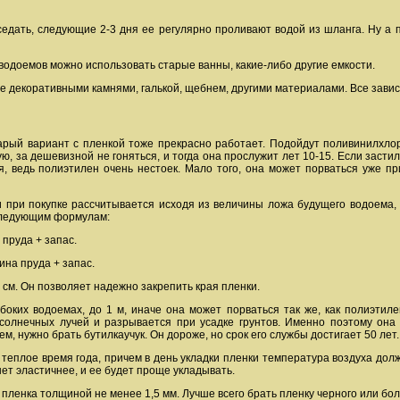
седать, следующие 2-3 дня ее регулярно проливают водой из шланга. Ну а
водоемов можно использовать старые ванны, какие-либо другие емкости.
 декоративными камнями, галькой, щебнем, другими материалами. Все завис
арый вариант с пленкой тоже прекрасно работает. Подойдут поливинилхлор
ю, за дешевизной не гоняться, и тогда она прослужит лет 10-15. Если заст
ся, ведь полиэтилен очень нестоек. Мало того, она может порваться уже п
и при покупке рассчитывается исходя из величины ложа будущего водоема, 
 следующим формулам:
 пруда + запас.
ина пруда + запас.
см. Он позволяет надежно закрепить края пленки.
боких водоемах, до 1 м, иначе она может порваться так же, как полиэтиле
 солнечных лучей и разрывается при усадке грунтов. Именно поэтому она 
, нужно брать бутилкаучук. Он дороже, но срок его службы достигает 50 лет.
теплое время года, причем в день укладки пленки температура воздуха дол
нет эластичнее, и ее будет проще укладывать.
 пленка толщиной не менее 1,5 мм. Лучше всего брать пленку черного или бол