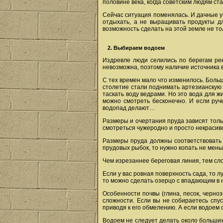
половине века, когда советским людям ста
Сейчас ситуация поменялась. И дачные уч
отдыхать, а не выращивать продукты дл
возможность сделать на этой земле не то
2. Выбираем водоем
Издревле люди селились по берегам рек,
невозможна, поэтому наличие источника в
С тех времен мало что изменилось. Больши
столетие стали поднимать артезианскую 
таскать воду ведрами. Но это вода для ж
можно смотреть бесконечно. И если руч
водопад делают…
Размеры и очертания пруда зависят толь
смотреться чужеродно и просто некрасив
Размеры пруда должны соответствовать 
прудовых рыбок, то нужно копать не меньш
Чем изрезаннее береговая линия, тем сло
Если у вас ровная поверхность сада, то 
то можно сделать озерцо с впадающим в н
Особенности почвы (глина, песок, черно
сложности. Если вы не собираетесь спус
приводя к его обмелению. А если водоем с
Водоем не следует делать около больших