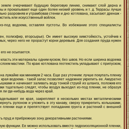
а земле очерчивают будущую береговую линию, снимают слой дерна и
ы и прокапывают еще один более низкий уровень и т. д. Террасы лучше
ельно разровняв и утрамбовав стенки и дно котлована, засыпают дренаж -
кстиль или искусственный войлок.
з-под водоема, оставляя пустоты. Во избежание этого специалисты
н, полиэфир, вторсырье). Он имеет высокую химстойкость, устойчив к
ых, через него не прорастут корни деревьев. Для создания пруда нужен
его не осыпается.
 класть эти материалы одним куском, без швов. Но если ширина водоема
 слоем мастики. По краю котлована геотекстиль укладывают с припуском,
а лужайке как минимум 2 часа. Еще раз уточним: лучше покупать пленку
 края водоема - такой запас позволяет надежнее укрепить ее. Аккуратно
ышками и начинают заливать воду тонкой струей из шланга, положив его
вки тщательно следят, чтобы воздух выходил из-под пленки, не образуя
 ли где-нибудь вода через край.
заделывают ее края, закрепляют в нескольких местах металлическими
ернуть рулоном и уложить в эту канаву, сверху прикрепить колышками,
ки пленки еще и препятствует попаданию грунта и растений с внешней
ть пруд и прибрежную зону декоративными растениями.
ную функции. Ее можно использовать вместо гидроизоляционной пленки,