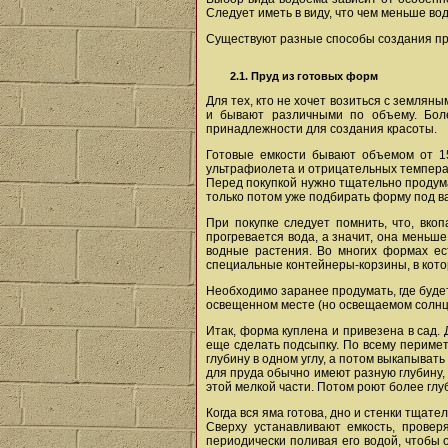
Следует иметь в виду, что чем меньше во
Существуют разные способы создания пру
2.1. Пруд из готовых форм
Для тех, кто не хочет возиться с землян
и бывают различными по объему. Бол
принадлежности для создания красоты.
Готовые емкости бывают объемом от 15
ультрафиолета и отрицательных температ
Перед покупкой нужно тщательно продума
только потом уже подбирать форму под в
При покупке следует помнить, что, вко
прогревается вода, а значит, она меньше
водные растения. Во многих формах ес
специальные контейнеры-корзины, в кото
Необходимо заранее продумать, где буде
освещенном месте (но освещаемом солнцем
Итак, форма куплена и привезена в сад.
еще сделать подсыпку. По всему периме
глубину в одном углу, а потом выкапыват
для пруда обычно имеют разную глубину, 
этой мелкой части. Потом роют более глу
Когда вся яма готова, дно и стенки тщат
Сверху устанавливают емкость, провер
периодически поливая его водой, чтобы