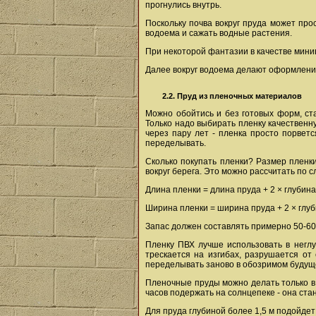
прогнулись внутрь.
Поскольку почва вокруг пруда может про
водоема и сажать водные растения.
При некоторой фантазии в качестве мини
Далее вокруг водоема делают оформление
2.2. Пруд из пленочных материалов
Можно обойтись и без готовых форм, ст
Только надо выбирать пленку качественну
через пару лет - пленка просто порвет
переделывать.
Сколько покупать пленки? Размер пленк
вокруг берега. Это можно рассчитать по
Длина пленки = длина пруда + 2 × глубина
Ширина пленки = ширина пруда + 2 × глуб
Запас должен составлять примерно 50-60 
Пленку ПВХ лучше использовать в неглу
трескается на изгибах, разрушается от
переделывать заново в обозримом будущем
Пленочные пруды можно делать только в 
часов подержать на солнцепеке - она ста
Для пруда глубиной более 1,5 м подойдет