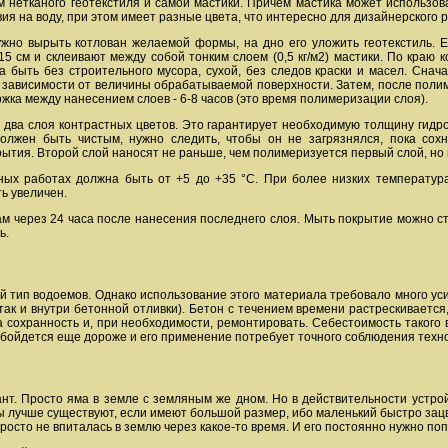
 нетканого геотекстиля и самой мастики. Причем мастика может использова
ия на воду, при этом имеет разные цвета, что интересно для дизайнерского
жно вырыть котлован желаемой формы, на дно его уложить геотекстиль. Е
15 см и склеивают между собой тонким слоем (0,5 кг/м2) мастики. По краю 
а быть без строительного мусора, сухой, без следов краски и масел. Сна
в зависимости от величины обрабатываемой поверхности. Затем, после пол
жка между нанесением слоев - 6-8 часов (это время полимеризации слоя).
в два слоя контрастных цветов. Это гарантирует необходимую толщину гид
лжен быть чистым, нужно следить, чтобы он не загрязнялся, пока сохн
тия. Второй слой наносят не раньше, чем полимеризуется первый слой, но н
ных работах должна быть от +5 до +35 °С. При более низких температур
ь увеличен.
ам через 24 часа после нанесения последнего слоя. Мыть покрытие можно
ь.
тип водоемов. Однако использование этого материала требовало много усил
так и внутри бетонной отливки). Бетон с течением времени растрескиваетс
 сохранность и, при необходимости, ремонтировать. Себестоимость такого
бойдется еще дороже и его применение потребует точного соблюдения техно
нт. Просто яма в земле с земляным же дном. Но в действительности устро
ы лучше существуют, если имеют большой размер, ибо маленький быстро зацв
росто не впиталась в землю через какое-то время. И его постоянно нужно по