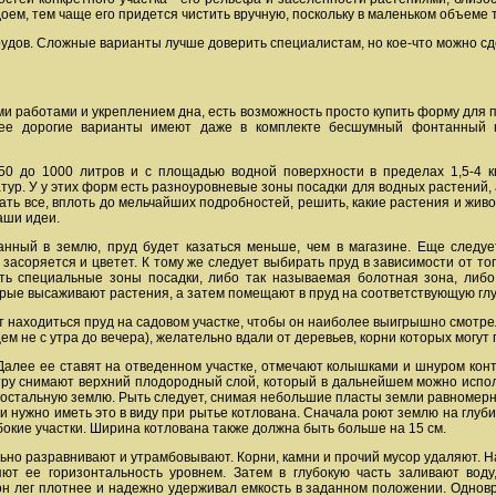
доем, тем чаще его придется чистить вручную, поскольку в маленьком объеме
дов. Сложные варианты лучше доверить специалистам, но кое-что можно сд
ыми работами и укреплением дна, есть возможность просто купить форму для
ее дорогие варианты имеют даже в комплекте бесшумный фонтанный на
0 до 1000 литров и с площадью водной поверхности в пределах 1,5-4 кв
ур. У у этих форм есть разноуровневые зоны посадки для водных растений,
ть все, вплоть до мельчайших подробностей, решить, какие растения и живот
аши идеи.
панный в землю, пруд будет казаться меньше, чем в магазине. Еще следу
 засоряется и цветет. К тому же следует выбирать пруд в зависимости от то
ть специальные зоны посадки, либо так называемая болотная зона, либо
рые высаживают растения, а затем помещают в пруд на соответствующую глу
т находиться пруд на садовом участке, чтобы он наиболее выигрышно смотре
 не с утра до вечера), желательно вдали от деревьев, корни которых могут
 Далее ее ставят на отведенном участке, отмечают колышками и шнуром кон
тру снимают верхний плодородный слой, который в дальнейшем можно исполь
ь остальную землю. Рыть следует, снимая небольшие пласты земли равномерн
и нужно иметь это в виду при рытье котлована. Сначала роют землю на глуб
бокие участки. Ширина котлована также должна быть больше на 15 см.
ельно разравнивают и утрамбовывают. Корни, камни и прочий мусор удаляют. Н
яют ее горизонтальность уровнем. Затем в глубокую часть заливают вод
 он лег плотнее и надежно удерживал емкость в заданном положении. Однов