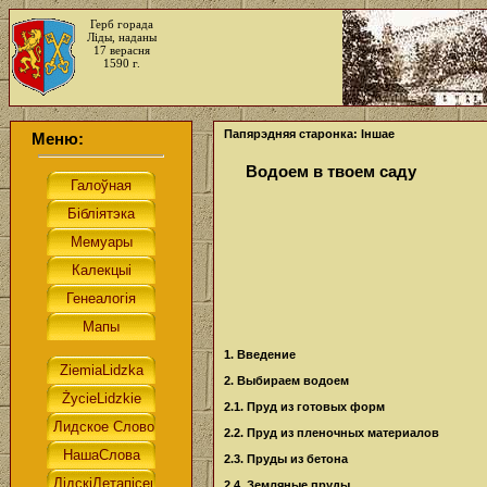
Герб горада
Ліды, наданы
17 верасня
1590 г.
Папярэдняя старонка: Іншае
Меню:
Водоем в твоем саду
1. Введение
2. Выбираем водоем
2.1. Пруд из готовых форм
2.2. Пруд из пленочных материалов
2.3. Пруды из бетона
2.4. Земляные пруды