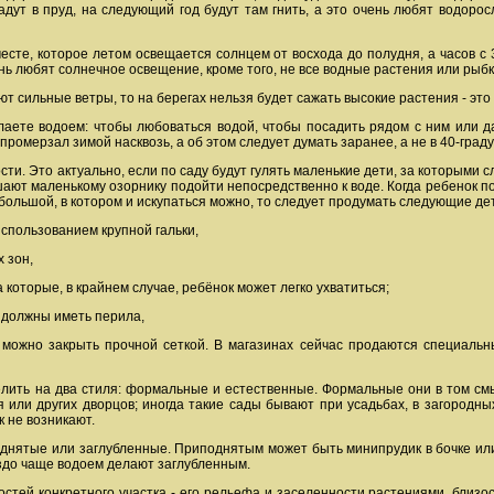
адут в пруд, на следующий год будут там гнить, а это очень любят водоросл
есте, которое летом освещается солнцем от восхода до полудня, а часов с 
ь любят солнечное освещение, кроме того, не все водные растения или рыбк
ют сильные ветры, то на берегах нельзя будет сажать высокие растения - это
елаете водоем: чтобы любоваться водой, чтобы посадить рядом с ним или д
промерзал зимой насквозь, а об этом следует думать заранее, а не в 40-град
ости. Это актуально, если по саду будут гулять маленькие дети, за которыми
ают маленькому озорнику подойти непосредственно к воде. Когда ребенок по
большой, в котором и искупаться можно, то следует продумать следующие де
использованием крупной гальки,
х зон,
а которые, в крайнем случае, ребёнок может легко ухватиться;
и должны иметь перила,
 можно закрыть прочной сеткой. В магазинах сейчас продаются специальн
делить на два стиля: формальные и естественные. Формальные они в том см
 или других дворцов; иногда такие сады бывают при усадьбах, в загородн
к не возникают.
днятые или заглубленные. Приподнятым может быть минипрудик в бочке или 
здо чаще водоем делают заглубленным.
тей конкретного участка - его рельефа и заселенности растениями, близост