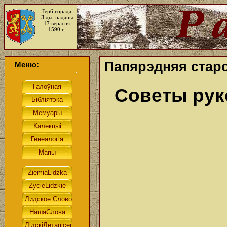
Герб горада
Ліды, наданы
17 верасня
1590 г.
Папярэдняя старо
Меню:
Советы ру