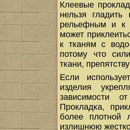
Клеевые проклад
нельзя гладить 
рельефным и к 
может приклеить
к тканям с водо
потому что сил
ткани, препятств
Если используе
изделия укреп
зависимости о
Прокладка, прик
более плотной 
излишнюю жесткос