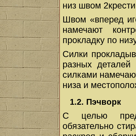
низ швом 2крести
Швом «вперед иг
намечают конт
прокладку по низу
Силки прокладыв
разных деталей 
силками намечают
низа и местополо
1.2. Пэчворк
С целью пред
обязательно стир