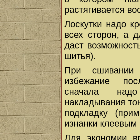
растягивается во
Лоскутки надо к
всех сторон, а д
даст возможност
шитья).
При сшивании
избежание по
сначала над
накладывания то
подкладку (при
изнанки клеевым
Для экономии в