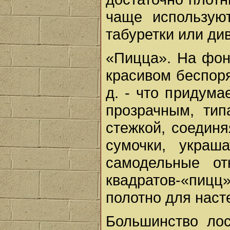
чаще используют
табуретки или ди
«Пицца». На фон
красивом беспоря
д. - что придума
прозрачным, тип
стежкой, соединя
сумочки, украш
самодельные от
квадратов-«пиц
полотно для наст
Большинство ло