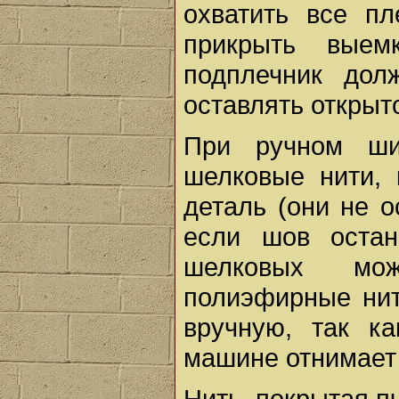
охватить все п
прикрыть выем
подплечник дол
оставлять открыто
При ручном ши
шелковые нити, 
деталь (они не 
если шов остан
шелковых мож
полиэфирные ни
вручную, так к
машине отнимает
Нить, покрытая п