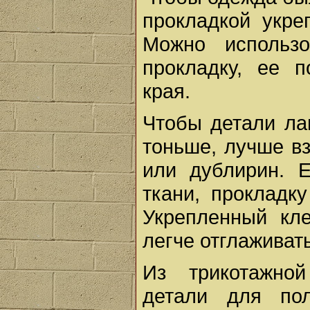
прокладкой укре
Можно использ
прокладку, ее 
края.
Чтобы детали ла
тоньше, лучше в
или дублирин. 
ткани, прокладк
Укрепленный кл
легче отглаживать
Из трикотажно
детали для по