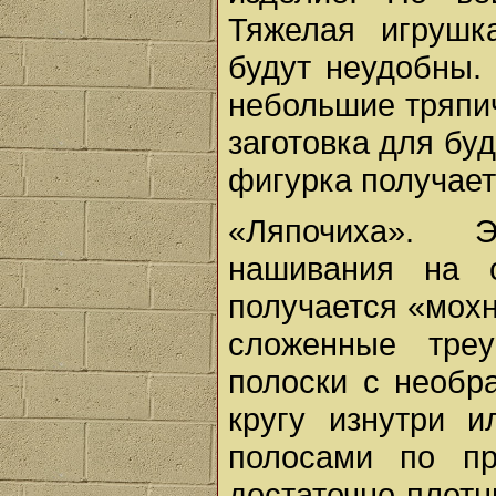
Тяжелая игрушк
будут неудобны.
небольшие тряпи
заготовка для бу
фигурка получает
«Ляпочиха». Э
нашивания на о
получается «мох
сложенные треу
полоски с необр
кругу изнутри 
полосами по пр
достаточно плотн