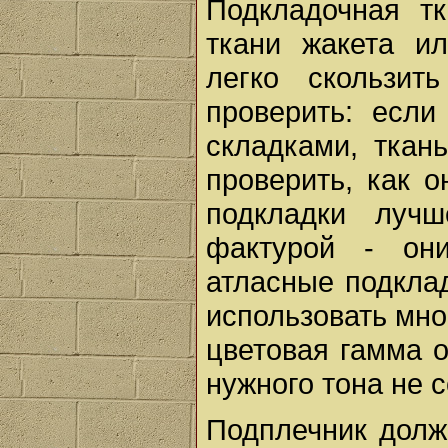
Подкладочная т
ткани жакета и
легко скользи
проверить: если
складками, ткан
проверить, как о
подкладки луч
фактурой - он
атласные подкла
использовать мно
цветовая гамма 
нужного тона не 
Подплечник долж