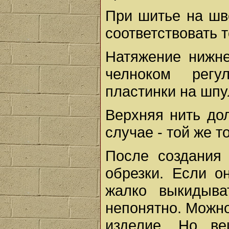
При шитье на шв
соответствовать 
Натяжение нижн
челноком рег
пластинки на шпу
Верхняя нить до
случае - той же 
После создания 
обрезки. Если о
жалко выкидыва
непонятно. Можно
изделие. Но ве