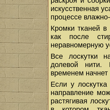
раскроя и сборк
искусственная ус
процессе влажно-
Кромки тканей в 
как после сти
неравномерную у
Все лоскутки н
долевой нити.
временем начнет
Если у лоскутка
направление мож
растягивая лоску
в котором тка