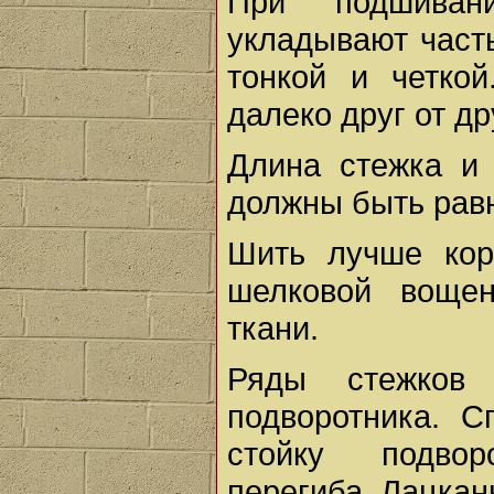
При подшиван
укладывают част
тонкой и четко
далеко друг от др
Длина стежка и
должны быть рав
Шить лучше кор
шелковой вощен
ткани.
Ряды стежков
подворотника. С
стойку подвор
перегиба. Лацкан