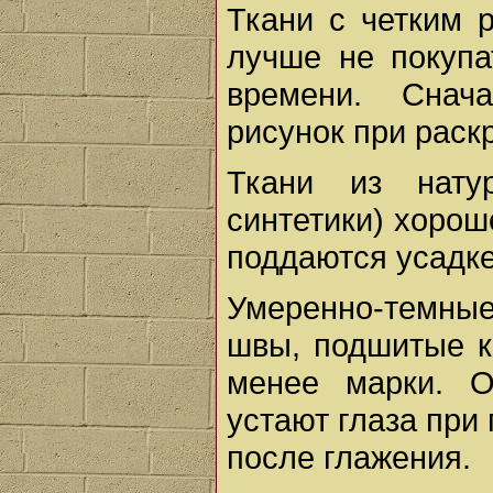
Ткани с четким 
лучше не покупа
времени. Снач
рисунок при раск
Ткани из нату
синтетики) хорош
поддаются усадке
Умеренно-темны
швы, подшитые кр
менее марки. О
устают глаза при
после глажения.