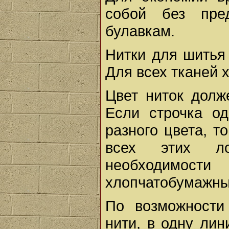
собой без пре
булавкам.
Нитки для шитья
Для всех тканей 
Цвет ниток долже
Если строчка од
разного цвета, т
всех этих ло
необходимо
хлопчатобумажны
По возможности
нити, в одну ли