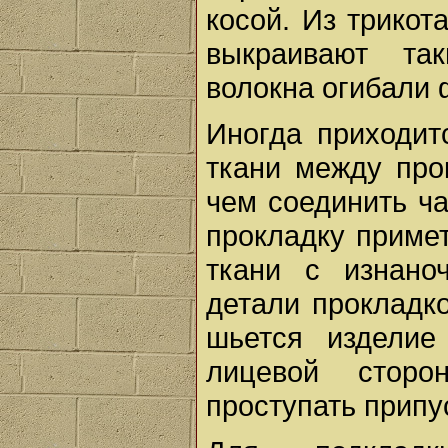
косой. Из трикот
выкраивают та
волокна огибали 
Иногда приходит
ткани между про
чем соединить ч
прокладку приме
ткани с изнано
детали прокладко
шьется изделие
лицевой сторо
проступать припу