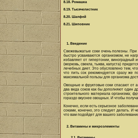
8.18. Ромашка
8.19. Тысячелистник
8.20. Шалфей
8.21. Шиповник
1. Введение
Свежевыжатые соки очень полезны. При 
быстро усваиваются организмом, не нагр
избавляет от гипертонии, виноградный 
(морковь, свекла, тыква, капуста) прид
лечебных диет. Это обусловлено тем, чт
что пить сок рекомендуется сразу же п
максимальной пользы для организма дост
Овощные и фруктовые соки спасают от ав
два вида соков как бы дополняют один д
строительного материала организма; фр
гораздо вкуснее овощных. И чтобы получа
Конечно, если есть серьезное заболевани
соками, конечно, это следует делать. И
что вам подойдет для вашего заболевания
2. Витамины и микроэлементы
2.1. Витамины