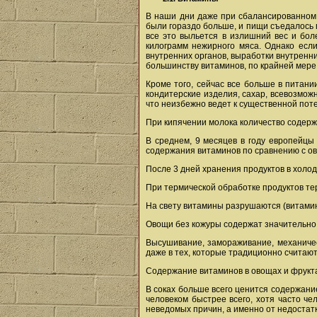
В наши дни даже при сбалансированном 
были гораздо больше, и пищи съедалось 
все это выльется в излишний вес и бол
килограмм нежирного мяса. Однако если
внутренних органов, выработки внутренн
большинству витаминов, по крайней мере,
Кроме того, сейчас все больше в питан
кондитерские изделия, сахар, всевозмож
что неизбежно ведет к существенной пот
При кипячении молока количество содерж
В среднем, 9 месяцев в году европейцы
содержания витаминов по сравнению с ов
После 3 дней хранения продуктов в холод
При термической обработке продуктов те
На свету витамины разрушаются (витамин
Овощи без кожуры содержат значительно
Высушивание, замораживание, механичес
даже в тех, которые традиционно считаю
Содержание витаминов в овощах и фрукта
В соках больше всего ценится содержани
человеком быстрее всего, хотя часто че
неведомых причин, а именно от недостат