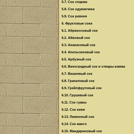
5.7. Сок спаржи
5.8. Сок одуванчика
5.9. Сок ревеня
6. Фруктовые соки
6.1. Абрикосовый сок
6.2. Айвовый сок
6.3. Ананасовый сок
6.4. Апельсиновый сок
6.5. Арбузный сок
6.6. Виноградный сок и отвары изюма
6.7. Вишневый сок
6.8. Гранатовый сок
6.9. Грейпфрутовый сок
6.10. Грушевый сок
6.11. Сок гуавы
6.12. Сок киви
6.13. Лимонный сок
6.14. Сок манго
6.15. Мандариновый сок