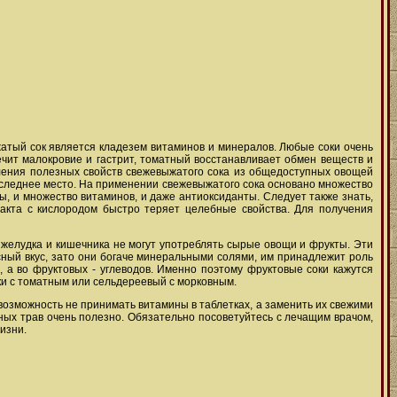
атый сок является кладезем витаминов и минералов. Любые соки очень
ечит малокровие и гастрит, томатный восстанавливает обмен веществ и
сления полезных свойств свежевыжатого сока из общедоступных овощей
последнее место. На применении свежевыжатого сока основано множество
ы, и множество витаминов, и даже антиоксиданты. Следует также знать,
такта с кислородом быстро теряет целебные свойства. Для получения
 желудка и кишечника не могут употреблять сырые овощи и фрукты. Эти
сный вкус, зато они богаче минеральными солями, им принадлежит роль
 а во фруктовых - углеводов. Именно поэтому фруктовые соки кажутся
шки с томатным или сельдереевый с морковным.
возможность не принимать витамины в таблетках, а заменить их свежими
нных трав очень полезно. Обязательно посоветуйтесь с лечащим врачом,
изни.