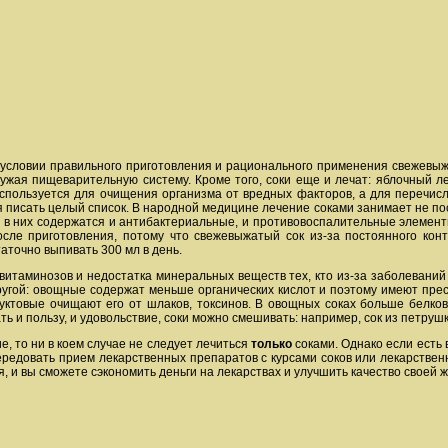
условии правильного приготовления и рационального применения свежевыж
ужая пищеварительную систему. Кроме того, соки еще и лечат: яблочный л
используется для очищения организма от вредных факторов, а для перечи
ется писать целый список. В народной медицине лечение соками занимает не 
о в них содержатся и антибактериальные, и противовоспалительные элемент
осле приготовления, потому что свежевыжатый сок из-за постоянного кон
аточно выпивать 300 мл в день.
итаминозов и недостатка минеральных веществ тех, кто из-за заболеваний
ругой: овощные содержат меньше органических кислот и поэтому имеют пре
уктовые очищают его от шлаков, токсинов. В овощных соках больше белков,
ть и пользу, и удовольствие, соки можно смешивать: например, сок из петру
е, то ни в коем случае не следует лечиться
только
соками. Однако если есть 
 чередовать прием лекарственных препаратов с курсами соков или лекарстве
, и вы сможете сэкономить деньги на лекарствах и улучшить качество своей ж