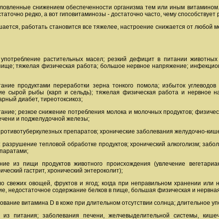
словленные снижением обеспеченности организма тем или иным витамином. А
аточно редко, а вот гиповитаминозы - достаточно часто, чему способствует
шается, работать становится все тяжелее, настроение снижается от любой 
 употребление растительных масел; резкий дефицит в питании животных 
 пище; тяжелая физическая работа; большое нервное напряжение; инфекцион
тание продуктами переработки зерна тонкого помола; избыток углеводов
ие сырой рыбы (карп и сельдь); тяжелая физическая работа и нервное н
арный диабет, тиреотоксикоз;
тание; резкое снижение потребления молока и молочных продуктов; физичес
ечени и поджелудочной железы;
противотуберкулезных препаратов; хронические заболевания желудочно-кише
: разрушение тепловой обработке продуктов; хронический алкоголизм; забо
паратами;
ние из пищи продуктов животного происхождения (увлечение вегетарианс
ческий гастрит, хронический энтероколит);
ало свежих овощей, фруктов и ягод; когда при неправильном хранении ил
е, недостаточное содержание белков в пище, большая физическая и нервная
зование витамина D в коже при длительном отсутствии солнца; длительное у
в из питания; заболевания печени, желчевыделительной системы, кише