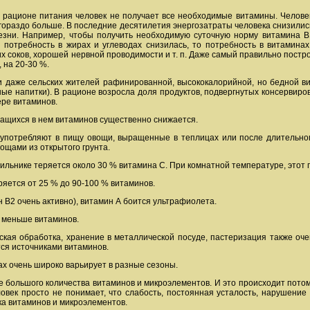
рационе питания человек не получает все необходимые витамины. Человек к
гораздо больше. В последние десятилетия энергозатраты человека снизились 
езни. Например, чтобы получить необходимую суточную норму витамина В1 
 потребность в жирах и углеводах снизилась, то потребность в витамина
их соков, хорошей нервной проводимости и т. п. Даже самый правильно пост
 на 20-30 %.
ии даже сельских жителей рафинированной, высококалорийной, но бедной 
ные напитки). В рационе возросла доля продуктов, подвергнутых консервир
ере витаминов.
ащихся в нем витаминов существенно снижается.
 употребляют в пищу овощи, выращенные в теплицах или после длительног
ощами из открытого грунта.
ильнике теряется около 30 % витамина С. При комнатной температуре, этот 
ряется от 25 % до 90-100 % витаминов.
 В2 очень активно), витамин А боится ультрафиолета.
 меньше витаминов.
кая обработка, хранение в металлической посуде, пастеризация также оч
тся источниками витаминов.
х очень широко варьирует в разные сезоны.
е большого количества витаминов и микроэлементов. И это происходит пото
ловек просто не понимает, что слабость, постоянная усталость, нарушение
ка витаминов и микроэлементов.