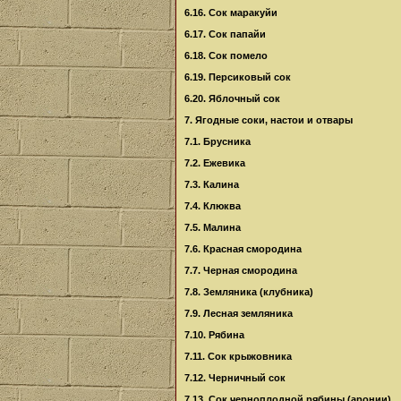
6.16. Сок маракуйи
6.17. Сок папайи
6.18. Сок помело
6.19. Персиковый сок
6.20. Яблочный сок
7. Ягодные соки, настои и отвары
7.1. Брусника
7.2. Ежевика
7.3. Калина
7.4. Клюква
7.5. Малина
7.6. Красная смородина
7.7. Черная смородина
7.8. Земляника (клубника)
7.9. Лесная земляника
7.10. Рябина
7.11. Сок крыжовника
7.12. Черничный сок
7.13. Сок черноплодной рябины (аронии)