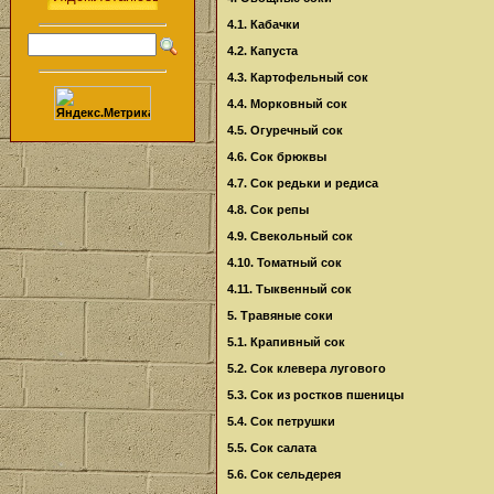
4.1. Кабачки
4.2. Капуста
4.3. Картофельный сок
4.4. Морковный сок
4.5. Огуречный сок
4.6. Сок брюквы
4.7. Сок редьки и редиса
4.8. Сок репы
4.9. Свекольный сок
4.10. Томатный сок
4.11. Тыквенный сок
5. Травяные соки
5.1. Крапивный сок
5.2. Сок клевера лугового
5.3. Сок из ростков пшеницы
5.4. Сок петрушки
5.5. Сок салата
5.6. Сок сельдерея