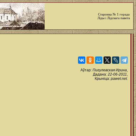
Старонка № 1 горада
Ліды і Лідскага павета
Аўтар:
Пигулевская Ирина
,
Дадана:
22-06-2011
,
Крыніца:
pawet.net
.