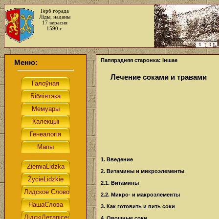
Герб горада
Ліды, наданы
17 верасня
1590 г.
Папярэдняя старонка: Іншае
Меню:
Лечение соками и травами
1. Введение
2. Витамины и микроэлементы
2.1. Витамины
2.2. Микро- и макроэлементы
3. Как готовить и пить соки
4. Овощные соки