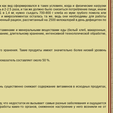
ак вид сформировался в таких условиях, когда и физические нагрузки
в 2-2.5 раза, и так же должно было снизиться потребление пищи, иначе
в 1,4 мг, нужно съедать 700-800 г хлеба из муки грубого помола или
х и микроэлементах осталась та же, ведь они необходимы для работы
роенный рацион, рассчитанный на 2500 килокалорий в день дефицитен по
витаминами и минеральными веществами еды (белый хлеб, макаронные,
ованию, длительному хранению, интенсивной технологической обработке,
о хранения. Такие продукты имеют значительно более низкий уровень
показатель составляет около 50 %.
ень существенно снижают содержание витаминов в исходных продуктах,
му, что недостаток их вызывает самые разные заболевания и ощущается
 работы каких-то органов, сниженное настроение у него возникли не от