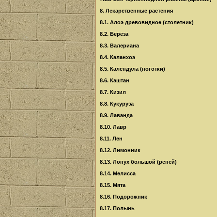
8. Лекарственные растения
8.1. Алоэ древовидное (столетник)
8.2. Береза
8.3. Валериана
8.4. Каланхоэ
8.5. Календула (ноготки)
8.6. Каштан
8.7. Кизил
8.8. Кукуруза
8.9. Лаванда
8.10. Лавр
8.11. Лен
8.12. Лимонник
8.13. Лопух большой (репей)
8.14. Мелисса
8.15. Мята
8.16. Подорожник
8.17. Полынь