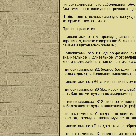
Гиповитаминозы - это заболевания, обу
Авитаминозы в наши дни встречаются дост
Чтобы понять, почему самочувствие ухуд
которые от них возникают.
Причины развития:
- гиповитаминоза А: преимущественное
каротином; низкое содержание белков в
печени и щитовидной железы;
- гиповитаминоза В1: однообразное пи
значительное и длительное употреблен
хронические заболевания кишечника, сах
- гиповитаминоза B2: бедное белками пи
производных); заболевания кишечника, п
- гиповитаминоза В6: длительный прием 
- гиповитаминоза В9 (фолиевой кислоты)
антибиотиками, сульфаниламидными пре
- гиповитаминоза В12: полное исключе
заболевания желудка и кишечника (атрофи
- гиповитаминоза С: когда в питании м
фркутов; преимущественно мучное питани
- гиповитаминоза D: недостаточное обра
- гиповитаминоза К: исключение жиро