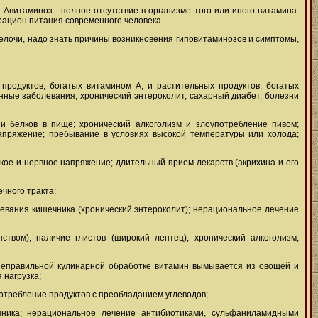
витаминоз - полное отсутствие в организме того или иного витамина.
 рацион питания современного человека.
мелочи, надо знать причины возникновения гиповитаминозов и симптомы,
продуктов, богатых витамином А, и растительных продуктов, богатых
ные заболевания; хронический энтероколит, сахарный диабет, болезни
 и белков в пище; хронический алкоголизм и злоупотребление пивом;
апряжение; пребывание в условиях высокой температуры или холода;
кое и нервное напряжение; длительный прием лекарств (акрихина и его
чного тракта;
левания кишечника (хронический энтероколит); нерациональное лечение
твом); наличие глистов (широкий лентец); хронический алкоголизм;
и неправильной кулинарной обработке витамин вымывается из овощей и
 нагрузка;
потребление продуктов с преобладанием углеводов;
чника; нерациональное лечение антибиотиками, сульфаниламидными