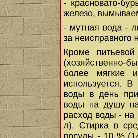
- красновато-бур
железо, вымываем
- мутная вода - 
за неисправного 
Кроме питьевой
(хозяйственно-б
более мягкие и
используется. В
воды в день при
воды на душу на
расход воды - на 
л). Стирка в ср
посуды - 10 % (1