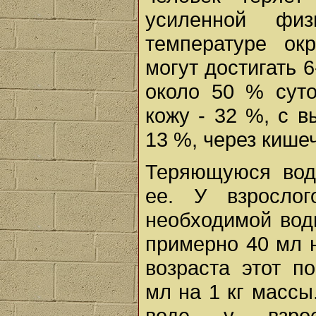
усиленной физ
температуре ок
могут достигать 6
около 50 % суто
кожу - 32 %, с 
13 %, через кишеч
Теряющуюся воду
ее. У взрослог
необходимой вод
примерно 40 мл н
возраста этот п
мл на 1 кг массы
воде у взрос