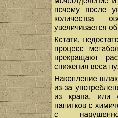
мочеотделение и
почему после у
количества 
увеличивается о
Кстати, недоста
процесс метабо
прекращают ра
снижения веса ну
Накопление шлако
из-за употреблен
из крана, или 
напитков с хими
с нарушенно