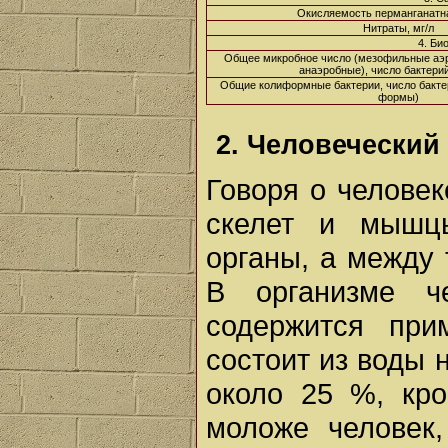
Окисляемость перманганатна
Нитраты, мг/л
4. Би
Общее микробное число (мезофильные аэ
анаэробные), число бактерий
Общие колиформные бактерии, число бактер
формы)
2. Человеческий
Говоря о челове
скелет и мышц
органы, а между 
В организме ч
содержится при
состоит из воды 
около 25 %, кр
моложе человек