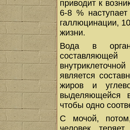
приводит к возни
6-8 % наступает
галлюцинации, 10
жизни.
Вода в орган
составляюще
внутриклеточно
является состав
жиров и углев
выделяющейся в
чтобы одно соотв
С мочой, пото
человек теряет