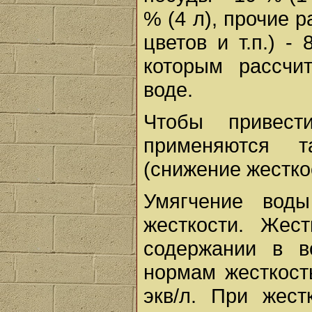
% (4 л), прочие 
цветов и т.п.) -
которым рассчи
воде.
Чтобы привест
применяются т
(снижение жестко
Умягчение вод
жесткости. Жес
содержании в в
нормам жесткост
экв/л. При жест