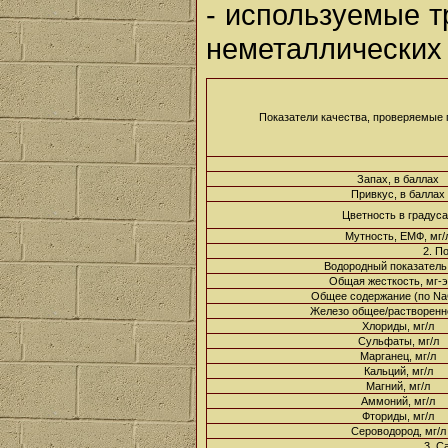
- используемые 
неметаллических
Показатели качества, проверяемые 
Запах, в баллах
Привкус, в баллах
Цветность в градус
Мутность, ЕМФ, мг/
2. П
Водородный показатель
Общая жесткость, мг-э
Общее содержание (по NaC
Железо общее/растворенно
Хлориды, мг/л
Сульфаты, мг/л
Марганец, мг/л
Кальций, мг/л
Магний, мг/л
Аммоний, мг/л
Фториды, мг/л
Сероводород, мг/л
3. С