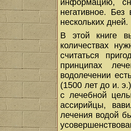
информацию, с
негативное. Без
нескольких дней.
В этой книге в
количествах нуж
считаться приг
принципах леч
водолечении ест
(1500 лет до и. э
с лечебной цель
ассирийцы, вав
лечения водой б
усовершенств