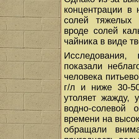
концентрации в 
солей тяжелых 
вроде солей кал
чайника в виде тв
Исследования,
показали неблаг
человека питьев
г/л и ниже 30-5
утоляет жажду, 
водно-солевой 
времени на высо
обращали вним