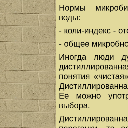
Нормы микробио
воды:
- коли-индекс - от
- общее микробно
Иногда люди д
дистиллированн
понятия «чистая»
Дистиллированна
Ее можно употр
выбора.
Дистиллирова