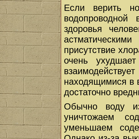
Если верить но
водопроводной
здоровья челов
астматическими
присутствие хлор
очень ухудшает
взаимодействуе
находящимися в 
достаточно вредн
Обычно воду и
уничтожаем со
уменьшаем соде
Однако из-за вы