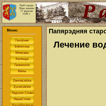
Герб горада
Ліды, наданы
17 верасня
1590 г.
Папярэдняя старо
Меню:
Лечение в