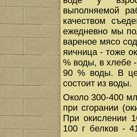
выполняемой ра
качеством съед
ежедневно мы по
вареное мясо сод
яичница - тоже о
% воды, в хлебе -
90 % воды. В ц
состоит из воды.
Около 300-400 мл
при сгорании (ок
При окислении 1
100 г белков - 4