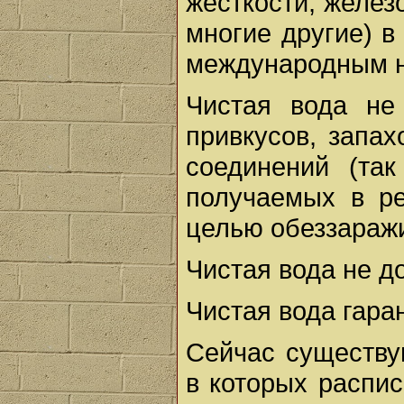
жесткости, желез
многие другие) в
международным 
Чистая вода не
привкусов, запах
соединений (так
получаемых в ре
целью обеззаражив
Чистая вода не д
Чистая вода гара
Сейчас существу
в которых распи