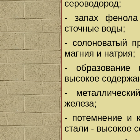
сероводород;
- запах фенол
сточные воды;
- солоноватый п
магния и натрия;
- образование
высокое содержа
- металлически
железа;
- потемнение и 
стали - высокое 