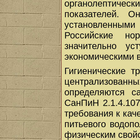
органолептич
показателей. 
установленным
Российские но
значительно ус
экономическими 
Гигиенические т
централизов
определяются с
СанПиН 2.1.4.107
требования к кач
питьевого водоп
физическим свойс