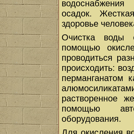
водоснабжения
осадок. Жестка
здоровье человек
Очистка воды 
помощью окисле
проводиться раз
происходить: воз
перманганатом к
алюмосиликат
растворенное ж
помощью автом
оборудования.
Для окисления в