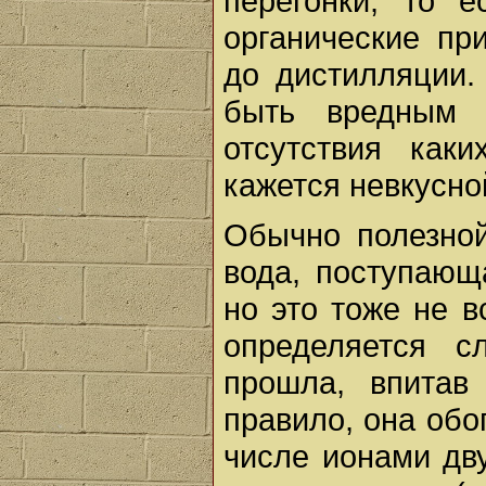
перегонки, то е
органические пр
до дистилляции.
быть вредным 
отсутствия как
кажется невкусно
Обычно полезной
вода, поступающ
но это тоже не в
определяется с
прошла, впитав
правило, она об
числе ионами дву