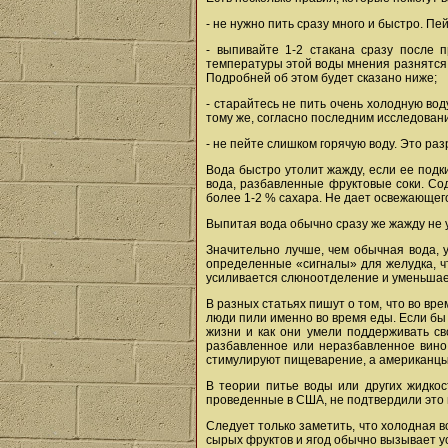
- не нужно пить сразу много и быстро. Пе
- выпивайте 1-2 стакана сразу после 
температуры этой воды мнения разнятся: 
Подробней об этом будет сказано ниже;
- старайтесь не пить очень холодную вод
тому же, согласно последним исследовани
- не пейте слишком горячую воду. Это ра
Вода быстро утолит жажду, если ее подк
вода, разбавленные фруктовые соки. Со
более 1-2 % сахара. Не дает освежающег
Выпитая вода обычно сразу же жажду не ут
Значительно лучше, чем обычная вода, 
определенные «сигналы» для желудка, чт
усиливается слюноотделение и уменьшает
В разных статьях пишут о том, что во вре
люди пили именно во время еды. Если бы 
жизни и как они умели поддерживать св
разбавленное или неразбавленное вино,
стимулируют пищеварение, а американцы -
В теории питье воды или других жидкос
проведенные в США, не подтвердили это 
Следует только заметить, что холодная 
сырых фруктов и ягод обычно вызывает у