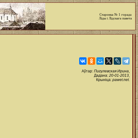
Старонка № 1 горада
Ліды і Лідскага павета
Аўтар:
Пигулевская Ирина
,
Дадана:
20-01-2013
,
Крыніца:
pawet.net
.