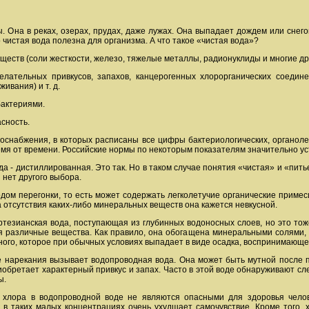
ды. Она в реках, озерах, прудах, даже лужах. Она выпадает дождем или снег
 чистая вода полезна для организма. А что такое «чистая вода»?
еств (соли жесткости, железо, тяжелые металлы, радионуклиды и многие др
лательных привкусов, запахов, канцерогенных хлорорганических соедине
ивания) и т. д.
бактериями.
сность.
оснабжения, в которых расписаны все цифры бактериологических, органолеп
мя от времени. Российские нормы по некоторым показателям значительно ус
да - дистиллированная. Это так. Но в таком случае понятия «чистая» и «пить
 нет другого выбора.
ом перегонки, то есть может содержать легколетучие органические примеси
а отсутствия каких-либо минеральных веществ она кажется невкусной.
тезианская вода, поступающая из глубинных водоносных слоев, но это тож
я различные вещества. Как правило, она обогащена минеральными солями, 
ного, которое при обычных условиях выпадает в виде осадка, воспринимающе
 нарекания вызывает водопроводная вода. Она может быть мутной после п
обретает характерный привкус и запах. Часто в этой воде обнаруживают след
ы.
 хлора в водопроводной воде не являются опасными для здоровья челов
 в таких малых концентрациях очень ухудшает самочувствие. Кроме того,