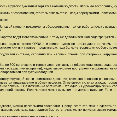
их нагрузок с дыханием теряется больше жидкости. Чтобы ее восполнить, ну
збежать обезвоживания, стоит выпивать стакан воды перед такими напитками 
лезет.
 большей степени подвержены обезвоживанию, так как работа почек с возраст
е.
карства ведут к обезвоживанию. К тому же дополнительная вода требуется и 
ьная вода во время ОРВИ или гриппа нужна не только для того, чтобы пр
зжижает слизь и смывает продукты распада болезнетворных микробов с повер
осудистой системы, особенно при наличии отеков, при ожирении, наруше
 более 500 мл в час или теряет десятую часть от общего количества воды, 
ея из-за различных причин), недостаточном ее поступлении в организм, не
епаратов или при сухом голодании.
иркулирующей крови, снижается давление, кислотно-основное равновесие о
рушается пищеварение и обмен веществ. Отмечается сильная жажда, пропада
шение психики. Обезвоживание организма - это одно из угрожающих жизни со
дленной помощи. Если человек может пить сам - он должен пить сам. Если не
идкости, можно несколькими способами. Проще всего это можно сделать по 
 ладони: если кожа разгладится быстро, значит, клетки не испытывают жажду,
вам и вашему организму усваивать воду: