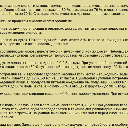
 вспоминаем скелет и мышцы, можем перечислить различные органы, а между
ы. Головной мозг состоит из воды на 80 %, в мышцах ее 76 %, в костях- окол
ого ребенка ее 70 %. С возрастом количество воды постепенно уменьшается.
важные процессы в человеческом организме.
няет воздух, поступающий в организм; доставляет питательные вещества и 
ссов жизнедеятельности.
 несколько суток. Потеря воды объемом менее 2 % веса тела приводит к 
0 % - критичны и очень опасны для жизни.
 составляющей основу внеклеточной и внутриклеточной жидкости. Небольшая
деляющейся воды регулируется таким образом, чтобы одно соответствовало 
духом человек теряет ежедневно 2,0-2,5 л воды. При усиленной физическо
чки выводится около 50 % суточного объема воды, с потом через кожу - 32 %, с
отребляя ее. У взрослого здорового человека количество необходимой воды 
ь увеличивается до 120-150 мл на 1 кг массы. Суммарная суточная потребн
ъеденной пищи. С продуктами питания ежедневно мы получаем 600-800 мл во
жится до 80 % воды, в хлебе - около 50 %, в овощах и фруктах - до 90 % воды
 организме при сгорании (окислении) белков, жиров и углеводов. При окислен
и вода, образующаяся в организме, составляет 0,9-1,2 л. При условном весе в 
 этого количества воды распределяется в течение дня равномерно. Обычно 
0-250 мл с третьим. За ужином выпиваем 200-250 мл чая и перед сном 200- 
баланса.
гда меньше. Здесь еще играет роль индивидуальная потребность и особенно