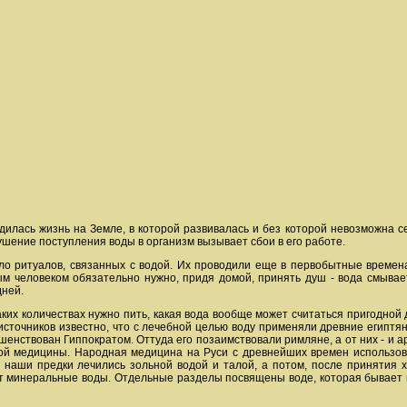
родилась жизнь на Земле, в которой развивалась и без которой невозможна с
ушение поступления воды в организм вызывает сбои в его работе.
ыло ритуалов, связанных с водой. Их проводили еще в первобытные времен
м человеком обязательно нужно, придя домой, принять душ - вода смывае
дней.
 каких количествах нужно пить, какая вода вообще может считаться пригодно
х источников известно, что с лечебной целью воду применяли древние египт
енствован Гиппократом. Оттуда его позаимствовали римляне, а от них - и 
ой медицины. Народная медицина на Руси с древнейших времен использова
, наши предки лечились зольной водой и талой, а потом, после принятия х
ут минеральные воды. Отдельные разделы посвящены воде, которая бывает не 