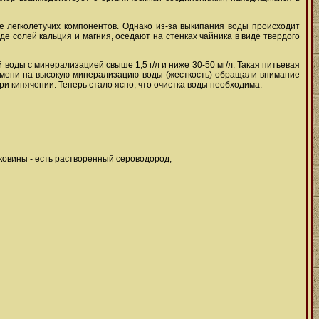
 легколетучих компонентов. Однако из-за выкипания воды происходит
е солей кальция и магния, оседают на стенках чайника в виде твердого
воды с минерализацией свыше 1,5 г/л и ниже 30-50 мг/л. Такая питьевая
ремени на высокую минерализацию воды (жесткость) обращали внимание
ри кипячении. Теперь стало ясно, что очистка воды необходима.
ковины - есть растворенный сероводород;