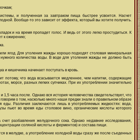
почкам;
системы, и полученная за завтраком пища быстрее усвоится. Насчет
олодной. Вообще-то это зависит от эффекта, который вы хотите получить.
адок и на время пропадет голос. И ведь от этого легко простудиться. К
ет к ожирению;
ка.
в или ягод. Для утоления жажды хорошо подходят столовая минеральная
нужного количества воды. В воде для утоления жажды не должно быть
ка и кишечника начинает поступать в кровь.
ит потому, что вода всасывается медленнее, чем напитки, содержащие
отах, морсе, разных легких супчиках. При их употреблении значительно
 и 1,5 часа после. Однако вся история человечества свидетельствует, что
 говорим о том, насколько много наши предки знали о правильном образе
мя еды. Различия заключаются лишь в употребляемых жидкостях: вода,
узы пьют во время еды столовое вино, органические кислоты которого
 счет разбавления желудочного сока. Однако недавние исследования,
нцентрации соляной кислоты и ферментов) и состава пищи.
тся в желудке, а употребление холодной воды сразу же после съеденных