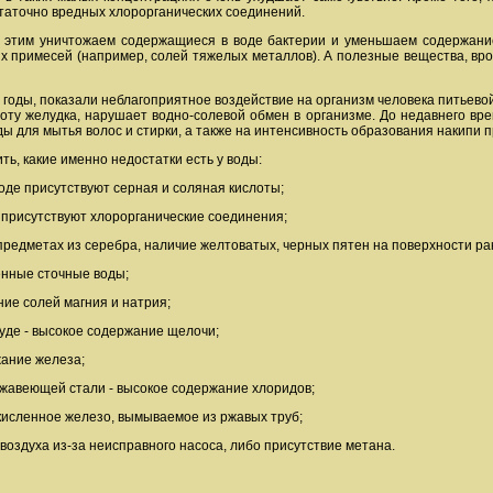
таточно вредных хлорорганических соединений.
 этим уничтожаем содержащиеся в воде бактерии и уменьшаем содержание
х примесей (например, солей тяжелых металлов). А полезные вещества, врод
оды, показали неблагоприятное воздействие на организм человека питьевой 
боту желудка, нарушает водно-солевой обмен в организме. До недавнего в
ды для мытья волос и стирки, а также на интенсивность образования накипи п
ь, какие именно недостатки есть у воды:
воде присутствуют серная и соляная кислоты;
- присутствуют хлорорганические соединения;
 предметах из серебра, наличие желтоватых, черных пятен на поверхности ра
енные сточные воды;
ние солей магния и натрия;
уде - высокое содержание щелочи;
жание железа;
ржавеющей стали - высокое содержание хлоридов;
 окисленное железо, вымываемое из ржавых труб;
 воздуха из-за неисправного насоса, либо присутствие метана.