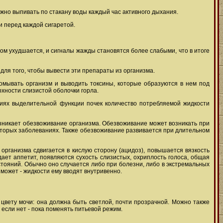
жно выпивать по стакану воды каждый час активного дыхания.
и перед каждой сигаретой.
ом ухудшается, и сигналы жажды становятся более слабыми, что в итоге
для того, чтобы вывести эти препараты из организма.
омывать организм и выводить токсины, которые образуются в нем под
хности слизистой оболочки горла.
ниях выделительной функции почек количество потребляемой жидкости
возникает обезвоживание организма. Обезвоживание может возникать при
которых заболеваниях. Также обезвоживание развивается при длительном
рганизма сдвигается в кислую сторону (ацидоз), повышается вязкость
ет аппетит, появляются сухость слизистых, охриплость голоса, общая
стояний. Обычно оно случается либо при болезни, либо в экстремальных
 может - жидкости ему вводят внутривенно.
цвету мочи: она должна быть светлой, почти прозрачной. Можно также
 если нет - пока поменять питьевой режим.