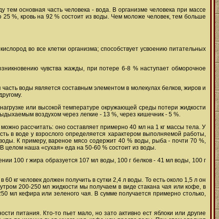
 тем основная часть человека - вода. В организме человека при массе
о 25 %, кровь на 92 % состоит из воды. Чем моложе человек, тем больше
кислород во все клетки организма; способствует усвоению питательных
возникновению чувства жажды, при потере 6-8 % наступает обморочное
 часть воды является составным элементом в молекулах белков, жиров и
другому.
й нагрузке или высокой температуре окружающей среды потери жидкости
 выдыхаемым воздухом через легкие - 13 %, через кишечник - 5 %.
можно рассчитать: оно составляет примерно 40 мл на 1 кг массы тела. У
ость в воде у взрослого определяется характером выполняемой работы,
ды. К примеру, вареное мясо содержит 40 % воды, рыба - почти 70 %,
. В целом наша «сухая» еда на 50-60 % состоит из воды.
ии 100 г жира образуется 107 мл воды, 100 г белков - 41 мл воды, 100 г
60 кг человек должен получить в сутки 2,4 л воды. То есть около 1,5 л он
утром 200-250 мл жидкости мы получаем в виде стакана чая или кофе, в
250 мл кефира или зеленого чая. В сумме получается примерно столько,
сти питания. Кто-то пьет мало, но зато активно ест яблоки или другие