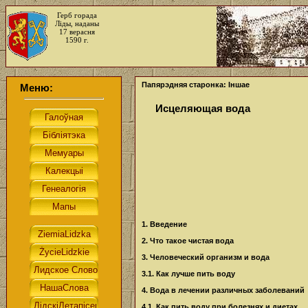
Герб горада
Ліды, наданы
17 верасня
1590 г.
Папярэдняя старонка: Іншае
Меню:
Исцеляющая вода
1. Введение
2. Что такое чистая вода
3. Человеческий организм и вода
3.1. Как лучше пить воду
4. Вода в лечении различных заболеваний
4.1. Как пить воду при болезнях и диетах