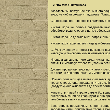
2. Что такое чистая вода
Казалось бы, вокруг нас очень много во
вода, не любая сохранит здоровье. Только
Содержание растворенных химических вещ
Чистая вода не должна содержать неже
обработки воды хлором с целью обеззараж
Чистая вода не должна быть загрязнена 
Чистая вода гарантирует пищевую безопа
Сейчас существуют нормы питьевого вод
навсегда установленными и меняются вре
Иногда люди думают, что самая чистая во
питья. Ее можно употреблять, только если
Дистиллированная вода получается метод
это вредно для организма. И именно из-з
Обычно полезной для питья считается ар
через которые она прошла, впитав в себ
(воздухом) оно окисляется до трехвалент
Конечно, в нашей стране самые большие
обеззараживания ее хлорируют и она при
тем больше в них накапливается ржавчин
Если верить нормативам, концентрации
заболеваниями, присутствие хлора даже