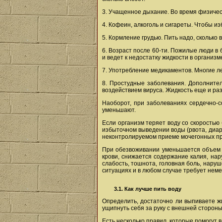
3. Учащенное дыхание. Во время физическ
4. Кофеин, алкоголь и сигареты. Чтобы и
5. Кормление грудью. Пить надо, сколько в
6. Возраст после 60-ти. Пожилые люди в
и ведет к недостатку жидкости в организм
7. Употребление медикаментов. Многие ле
8. Простудные заболевания. Дополнител
воздействием вируса. Жидкость еще и ра
Наоборот, при заболеваниях сердечно-с
уменьшают.
Если организм теряет воду со скоростью
избыточном выведении воды (рвота, диар
неконтролируемом приеме мочегонных пр
При обезвоживании уменьшается объем ц
крови, снижается содержание калия, на
слабость, тошнота, головная боль, нару
ситуациях и в любом случае требует неме
3.1. Как лучше пить воду
Определить, достаточно ли выпиваете ж
ущипнуть себя за руку с внешней стороны
Есть несколько правил, которые помогут 