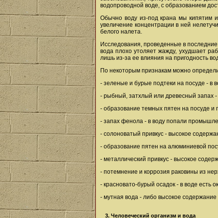
водопроводной воде, с образованием дос
Обычно воду из-под крана мы кипятим и
увеличение концентрации в ней нелетучи
белого налета.
Исследования, проведенные в последние г
вода плохо утоляет жажду, ухудшает ра
лишь из-за ее влияния на пригодность во
По некоторым признакам можно определит
- зеленые и бурые подтеки на посуде - в 
- рыбный, затхлый или древесный запах 
- образование темных пятен на посуде и
- запах фенола - в воду попали промышл
- солоноватый привкус - высокое содержа
- образование пятен на алюминиевой пос
- металлический привкус - высокое содер
- потемнение и коррозия раковины из не
- красновато-бурый осадок - в воде есть
- мутная вода - либо высокое содержание
3. Человеческий организм и вода