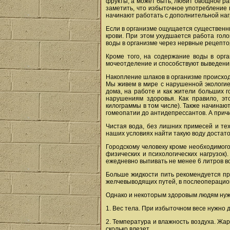
фрукты, а может быть, любит овощное раг
заметить, что избыточное употребление 
начинают работать с дополнительной нагр
Если в организме ощущается существенны
крови. При этом ухудшается работа голо
воды в организме через нервные рецептор
Кроме того, на содержание воды в орг
мочеотделение и способствуют выведению
Накопление шлаков в организме происходи
Мы живем в мире с нарушенной экологие
дома, на работе и как жители больших 
нарушениям здоровья. Как правило, эт
килограммы в том числе). Также начинают
гомеопатии до антидепрессантов. А прич
Чистая вода, без лишних примесей и те
наших условиях найти такую воду достат
Городскому человеку кроме необходимого
физических и психологических нагрузок)
ежедневно выпивать не менее 6 литров в
Больше жидкости пить рекомендуется пр
желчевыводящих путей, в послеоперацио
Однако и некоторым здоровым людям нуж
1. Вес тела. При избыточном весе нужно д
2. Температура и влажность воздуха. Жар
сколько влезет.