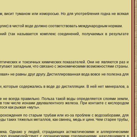
ом, висит туманом или изморосью. Но для употребления годна не всякая
угие) в чистой воде должно соответствовать международным нормам.
ний (так называется комплекс соединений, получаемых в результате
тических и токсичных химических показателей. Они не являются раз и
тупают западным, что связано с экономическими возможностями страны.
евая» не равны друг другу. Дистиллированная вода вовсе не полезна для
, которые содержались в воде до дистилляции. В ней нет минералов, а
е не всегда правильно. Польза такой воды определяется слоями земли,
в том числе ионами двухвалентного железа. При контакте с кислородом
гося как рыжая «муть».
рохождения по старым трубам или из-за проблем с водозаборами, для
ы таких тяжелых металлов, как свинец, медь и цинк. Чем старее трубы,
ека. Однако у людей, страдающих астматическими и аллергическими
 хлор взаимодействует с органическими соединениями, находящимися в