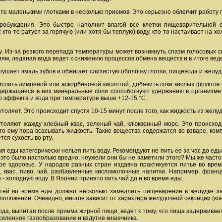
йте маленькими глотками в несколько приемов. Это серьезно облегчит работу 
пробуждения. Это быстро наполнит влагой все клетки пищеварительной 
кто-то ратует за горячую (или хотя бы теплую) воду, кто-то настаивает на х
у. Из-за резкого перепада температуры может возникнуть спазм голосовых скл
ям, ледяная вода ведет к снижению процессов обмена веществ и в итоге вед
зрушает эмаль зубов и обжигает слизистую оболочку глотки, пищевода и желуд
ислить лимонной или аскорбиновой кислотой, добавить соки кислых фрукто
держащиеся в них минеральные соли способствуют удержанию в организме 
о эффекта и вода при температуре выше +12-15 °С.
оляет. Это происходит спустя 10-15 минут после того, как жидкость из желуд
утоляют жажду хлебный квас, зеленый чай, клюквенный морс. Это происход
о ему пора всасывать жидкость. Такие вещества содержатся во взваре, комп
ся сухость во рту.
мя еды категорически нельзя пить воду. Рекомендуют не пить ее за час до еды
это было настолько вредно, неужели они бы не заметили этого? Мы же часто
ое здоровье. У народов разных стран издавна практикуется питье во вре
 квас, пиво, чай, разбавленные кисломолочные напитки. Например, франц
 холодную воду. В Японии принято пить чай до и во время еды.
тей во время еды должно несколько замедлить пищеварение в желудке за
положение. Очевидно, многое зависит от характера желудочной секреции (ко
вода, выпитая после приема жирной пищи, ведет к тому, что пища задерживае
силенное газообразование и вздутие кишечника.