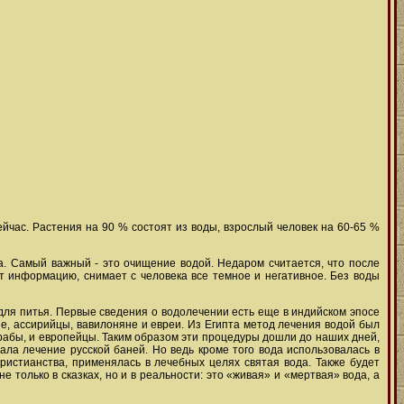
ейчас. Растения на 90 % состоят из воды, взрослый человек на 60-65 %
а. Самый важный - это очищение водой. Недаром считается, что после
т информацию, снимает с человека все темное и негативное. Без воды
й для питья. Первые сведения о водолечении есть еще в индийском эпосе
яне, ассирийцы, вавилоняне и евреи. Из Египта метод лечения водой был
арабы, и европейцы. Таким образом эти процедуры дошли до наших дней,
ла лечение русской баней. Но ведь кроме того вода использовалась в
ристианства, применялась в лечебных целях святая вода. Также будет
только в сказках, но и в реальности: это «живая» и «мертвая» вода, а