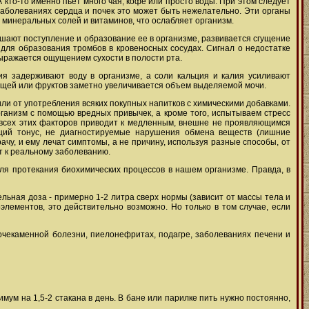
 кто-то именно пьет много чая, кофе или просто воды. При этом следует
заболеваниях сердца и почек это может быть нежелательно. Эти органы
 минеральных солей и витаминов, что ослабляет организм.
шают поступление и образование ее в организме, развивается сгущение
 для образования тромбов в кровеносных сосудах. Сигнал о недостатке
выражается ощущением сухости в полости рта.
ия задерживают воду в организме, а соли кальция и калия усиливают
ощей или фруктов заметно увеличивается объем выделяемой мочи.
или от употребления всяких покупных напитков с химическими добавками.
ганизм с помощью вредных привычек, а кроме того, испытываем стресс
 всех этих факторов приводит к медленным, внешне не проявляющимся
общий тонус, не диагностируемые нарушения обмена веществ (лишние
ачу, и ему лечат симптомы, а не причину, используя разные способы, от
т к реальному заболеванию.
ля протекания биохимических процессов в нашем организме. Правда, в
льная доза - примерно 1-2 литра сверх нормы (зависит от массы тела и
элементов, это действительно возможно. Но только в том случае, если
очекаменной болезни, пиелонефритах, подагре, заболеваниях печени и
мум на 1,5-2 стакана в день. В бане или парилке пить нужно постоянно,