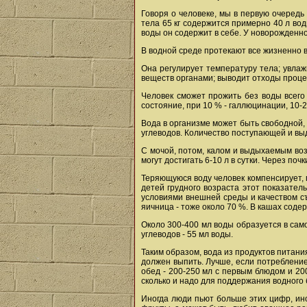
Говоря о человеке, мы в первую очередь
тела 65 кг содержится примерно 40 л вод
воды он содержит в себе. У новорожденн
В водной среде протекают все жизненно 
Она регулирует температуру тела; увлаж
веществ органами; выводит отходы проце
Человек сможет прожить без воды всего
состояние, при 10 % - галлюцинации, 10-2
Вода в организме может быть свободной,
углеводов. Количество поступающей и вы
С мочой, потом, калом и выдыхаемым воз
могут достигать 6-10 л в сутки. Через по
Теряющуюся воду человек компенсирует, п
детей грудного возраста этот показател
условиями внешней среды и качеством с
яичница - тоже около 70 %. В кашах содер
Около 300-400 мл воды образуется в самом
углеводов - 55 мл воды.
Таким образом, вода из продуктов питания 
должен выпить. Лучше, если потребление
обед - 200-250 мл с первым блюдом и 20
сколько и надо для поддержания водного 
Иногда люди пьют больше этих цифр, ино