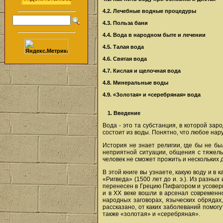
4.2. Лечебные водные процедуры
4.3. Польза бани
4.4. Вода в народном быте и лечении
4.5. Талая вода
4.6. Святая вода
4.7. Кислая и щелочная вода
4.8. Минеральные воды
4.9. «Золотая» и «серебряная» вода
1. Введение
Вода - это та субстанция, в которой за
состоит из воды. Понятно, что любое нар
История не знает религии, где бы не б
неприятной ситуации, общения с тяжелы
человек не сможет прожить и нескольких 
В этой книге вы узнаете, какую воду и в
«Ригведа» (1500 лет до и. э.). Из разны
перенесен в Грецию Пифагором и усоверш
и в ХХ веке вошли в арсенал современн
народных заговорах, языческих обрядах
рассказано, от каких заболеваний помог
также «золотая» и «серебряная».