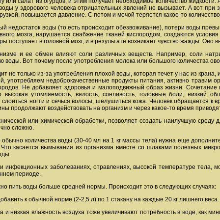
у или салат из огурцов, и этим получает необходимое количество жидкости. А
воды у здорового человека отрицательных явлений не вызывает. А вот при 
узкой, повышается давление. С потом и мочой теряется какое-то количество
й недостаток воды (то есть происходит обезвоживание), потери воды превы
вного мозга, нарушается снабжение тканей кислородом, создаются условия
ы поступает в головной мозг, и в результате возникает чувство жажды. Оно 
анизме и ее обмен влияют соли различных веществ. Например, соли натр
 воды. Вот почему после употребления молока или большого количества ов
т не только из-за употребления плохой воды, которая течет у нас из крана, 
й, употребляем недоброкачественные продукты питания, активно травим ор
городов. Не добавляет здоровья и малоподвижный образ жизни. Сочетание
о высокая утомляемость, вялость, сонливость, головные боли, низкий 
 слоиться ногти и сечься волосы, шелушиться кожа. Человек обращается к вр
ины продолжают воздействовать на организм и через какое-то время приводя
хнической или химической обработки, позволяет создать наилучшую среду д
очно сложно.
 обычно количества воды (30-40 мл на 1 кг массы тела) нужна еще дополните
. Что касается вымывания из организма вместе со шлаками полезных микро
оды.
и инфекционных заболеваниях, отравлениях, высокой температуре тела, м
нном периоде.
но пить воды больше средней нормы. Происходит это в следующих случаях:
обавить к обычной норме (2-2,5 л) по 1 стакану на каждые 20 кг лишнего веса.
а и низкая влажность воздуха тоже увеличивают потребность в воде, как мини