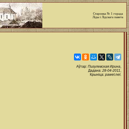
Старонка № 1 горада
Ліды і Лідскага павета
Аўтар:
Пигулевская Ирина
,
Дадана:
28-04-2011
,
Крыніца:
pawet.net
.