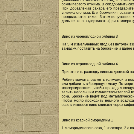
(половина от количества сока), и оставит
соком первого отжима. В сок добавить сах
При добавлении сахара его предварите
углекислого газа. Для брожения поставит
продолжается тихое. Затем полученное м
дольше вино выдерживать (при температур
Вино из черноплодной рябины 3
На 5 кг измельченных ягод без веточек взя
закваску, поставить на брожение и далее 
Вино из черноплодной рябины 4
Приготовить разводку винных дрожжей на я
Рябину вымыть, размять толкушкой и поме
или добавить в бродящую мезгу. По мере
консервирования, чтобы проходил воздух
залить небольшим количеством теплой во
сока. Брожение ведут под металлическо
чтобы могло проходить немного воздуха
осветлившееся вино сливают через сифон в
Вино из красной смородины 1
1 л смородинового сока, 1 кг сахара, 2 л в