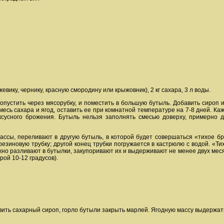
ежевику, чернику, красную смородину или крыжовник), 2 кг сахара, 3 л воды.
пустить через мясорубку, и поместить в большую бутыль. Добавить сироп и
есь сахара и ягод, оставить ее при комнатной температуре на 7-8 дней. Ка
ксусного брожения. Бутыль нельзя заполнять смесью доверху, примерно 
ассы, переливают в другую бутыль, в которой будет совершаться «тихое б
резиновую трубку; другой конец трубки погружается в кастрюлю с водой. «Т
но разливают в бутылки, закупоривают их и выдерживают не менее двух меся
рой 10-12 градусов).
ть сахарный сироп, горло бутыли закрыть марлей. Ягодную массу выдержать 