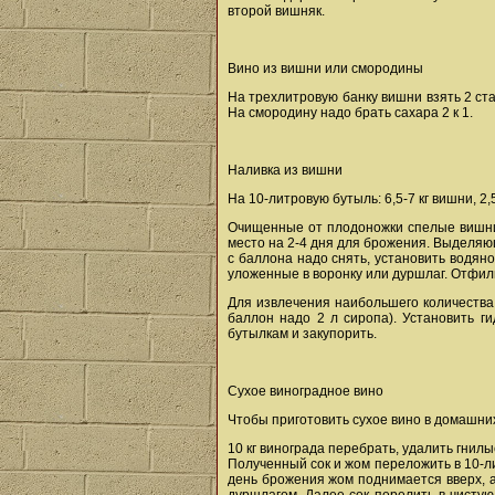
второй вишняк.
Вино из вишни или смородины
На трехлитровую банку вишни взять 2 ста
На смородину надо брать сахара 2 к 1.
Наливка из вишни
На 10-литровую бутыль: 6,5-7 кг вишни, 2,
Очищенные от плодоножки спелые вишни в
место на 2-4 дня для брожения. Выделяю
с баллона надо снять, установить водян
уложенные в воронку или дуршлаг. Отфил
Для извлечения наибольшего количества
баллон надо 2 л сиропа). Установить г
бутылкам и закупорить.
Сухое виноградное вино
Чтобы приготовить сухое вино в домашних
10 кг винограда перебрать, удалить гни
Полученный сок и жом переложить в 10-л
день брожения жом поднимается вверх, а