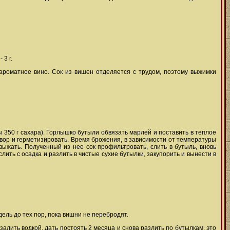
 3 г.
ароматное вино. Сок из вишен отделяется с трудом, поэтому выжимки
 350 г сахара). Горлышко бутыли обвязать марлей и поставить в теплое
атвор и герметизировать. Время брожения, в зависимости от температуры
 выжать. Полученный из нее сок профильтровать, слить в бутыль, вновь
ить с осадка и разлить в чистые сухие бутылки, закупорить и вынести в
ель до тех пор, пока вишни не перебродят.
алить водкой, дать постоять 2 месяца и снова разлить по бутылкам, это