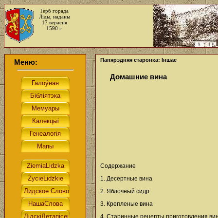
Герб горада
Ліды, наданы
17 верасня
1590 г.
Папярэдняя старонка: Іншае
Меню:
Домашние вина
Содержание
1. Десертные вина
2. Яблочный сидр
3. Крепленые вина
4. Старинные рецепты приготовления ви