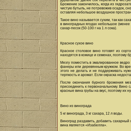
дуршлагом. Далее сок перелить в чистую
Брожение закончилось, когда из гидроза
чистую бутыль, не потревожив осадок, сно
оставляя небольшое воздушное пространст
Такое вино называется сухим, так как са
в виноградных ягодах небольшое (менее 
сахар-песок (50-100 г на 1 л сока).
Красное сухое вино
Красное столовое вино готовят из сорто
находятся в кожице и семенах, поэтому б
Мезгу поместить в эмалированное ведро 
фанеры или деревянным кружком. Во врем
этого не делать и не поддерживать нужн
терпкость и аромат. Если окраска недост
После окончания бурного брожения мез
присоединить к первоначальному. Вино с
красные вина грубы на вкус, поэтому их 
Вино из винограда
5 кг винограда, 3 кг сахара, 12 л воды.
Виноград раздавить, добавить сахарный 
вина является «Изабелла».