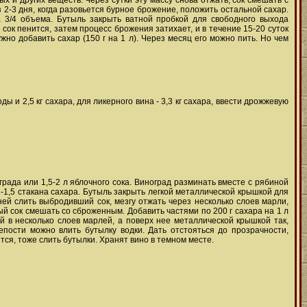
ных и других веществ. Через сутки эту массу снова отжать, сок смешать с
з 2-3 дня, когда разовьется бурное брожение, положить остальной сахар.
а 3/4 объема. Бутыль закрыть ватной пробкой для свободного выхода
 сок пенится, затем процесс брожения затихает, и в течение 15-20 суток
но добавить сахар (150 г на 1 л). Через месяц его можно пить. Но чем
оды и 2,5 кг сахара, для ликерного вина - 3,3 кг сахара, ввести дрожжевую
града или 1,5-2 л яблочного сока. Виноград разминать вместе с рябиной
-1,5 стакана сахара. Бутыль закрыть легкой металлической крышкой для
ней слить выбродивший сок, мезгу отжать через несколько слоев марли,
й сок смешать со сброженным. Добавить частями по 200 г сахара на 1 л
 в несколько слоев марлей, а поверх нее металлической крышкой так,
епости можно влить бутылку водки. Дать отстояться до прозрачности,
тся, тоже слить бутылки. Хранят вино в темном месте.