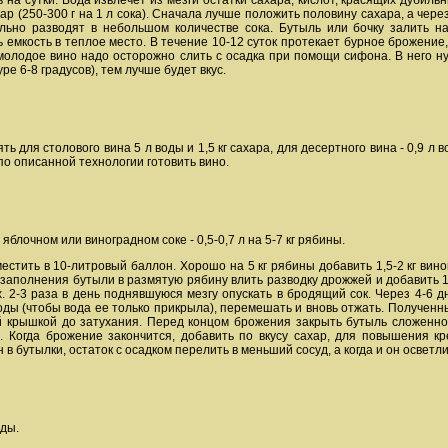
ь на сутки. Вода извлечет из мезги остатки сахара, кислот, красящих дубиль
ар (250-300 г на 1 л сока). Сначала лучше положить половину сахара, а чере
льно разводят в небольшом количестве сока. Бутыль или бочку залить н
ь емкость в теплое место. В течение 10-12 суток протекает бурное брожение,
олодое вино надо осторожно слить с осадка при помощи сифона. В него нуж
е 6-8 градусов), тем лучше будет вкус.
ть для столового вина 5 л воды и 1,5 кг сахара, для десертного вина - 0,9 л в
по описанной технологии готовить вино.
блочном или виноградном соке - 0,5-0,7 л на 5-7 кг рябины.
стить в 10-литровый баллон. Хорошо на 5 кг рябины добавить 1,5-2 кг вино
 заполнения бутыли в размятую рябину влить разводку дрожжей и добавить 1
. 2-3 раза в день поднявшуюся мезгу опускать в бродящий сок. Через 4-6 д
ды (чтобы вода ее только прикрыла), перемешать и вновь отжать. Полученны
й крышкой до затухания. Перед концом брожения закрыть бутыль сложенной
. Когда брожение закончится, добавить по вкусу сахар, для повышения кр
 бутылки, остаток с осадком перелить в меньший сосуд, а когда и он осветли
оды.