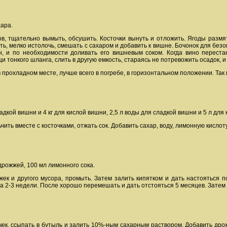
хара.
ов, тщательно вымыть, обсушить. Косточки вынуть и отложить. Ягоды разм
сть, мелко истолочь, смешать с сахаром и добавить к вишне. Бочонок для без
н, и по необходимости доливать его вишневым соком. Когда вино перестан
тонкого шланга, слить в другую емкость, стараясь не потревожить осадок, и
в прохладном месте, лучше всего в погребе, в горизонтальном положении. Так
сладкой вишни и 4 кг для кислой вишни, 2,5 л воды для сладкой вишни и 5 л дл
ить вместе с косточками, отжать сок. Добавить сахар, воду, лимонную кислот
л. дрожжей, 100 мл лимонного сока.
ек и другого мусора, промыть. Затем залить кипятком и дать настояться п
а 2-3 недели. После хорошо перемешать и дать отстояться 5 месяцев. Затем 
чек, ссыпать в бутыль и залить 10%-ным сахарным раствором. Добавить дрож