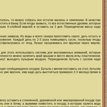
алось, то можно собрать все остатки малины и земляники. В качестве
тить в банку. Если ягоды вымыть, то все естественные дрожжи, которые
рлышко 4-слойной марлей и оставить на 3 дня. Периодически массу надо
ную закваску. Из воды и всего сахара приготовить сироп, дать остыть и
брожения. Каждый день по 2-3 раза помешивать сусло, поскольку ягоды
 отфильтровать от ягод. Лучше процеживать его вручную через марлю.
 для этого использовать систему для внутривенных вливаний, которые
метичности можно залепить край крышки и место вкола иглы пластилином.
чнут выходить пузырьки воздуха. Периодически бутыль с суслом надо
инцип сообщающихся сосудов. Бутыль с вином поставить на стол, бутылку
вино уже вкусное, ему надо дать выстояться примерно 2-3 месяца прямо в
мезгу оставить в стеклянной, деревянной или эмалированной посуде при
ь или в бочку, а выжимки поместить в посуду, в которую налита вода