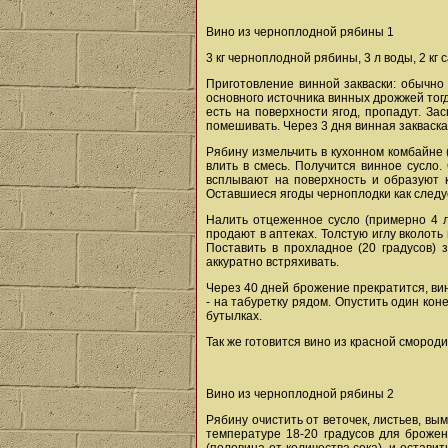
Вино из черноплодной рябины 1
3 кг черноплодной рябины, 3 л воды, 2 кг 
Приготовление винной закваски: обычно
основного источника винных дрожжей тог
есть на поверхности ягод, пропадут. За
помешивать. Через 3 дня винная закваска
Рябину измельчить в кухонном комбайне (
влить в смесь. Получится винное сусло.
всплывают на поверхность и образуют к
Оставшиеся ягоды черноплодки как следуе
Налить отцеженное сусло (примерно 4 л
продают в аптеках. Толстую иглу вколоть
Поставить в прохладное (20 градусов) 
аккуратно встряхивать.
Через 40 дней брожение прекратится, вин
- на табуретку рядом. Опустить один коне
бутылках.
Так же готовится вино из красной смород
Вино из черноплодной рябины 2
Рябину очистить от веточек, листьев, в
температуре 18-20 градусов для брожен