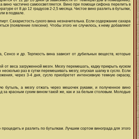
длится от 12 до 20 дней (в зависимости от температуры в помещении).
, а вино частично самоосветляется. Вино при помощи сифона перелить в
ратуре от 8 до 12 градусов 2-2,5 месяца. Чистое вино разлить в бутылки,
ли в подвале.
спирт. Сахаристость сухого вина незначительна. Если содержание сахара
ться (появление плесени). Чтобы этого не случилось, к нему добавляют
а, Сенсо и др. Терпкость вина зависит от дубильных веществ, которые
й от веса загруженной мезгн. Мезгу перемешать, кадку прикрыть куском
есколько раз в сутки перемешивать мезгу, опуская шапку в сусло. Если
ожения, через 3-4 дня, сусло приобретет интенсивную темную окраску,
ую бутыль, а мезгу отжать через мешочек руками, и полученное вино
од за красным сухим вином такой же, как и за белым столовым. Молодые
о процедить и разлить по бутылкам. Лучшим сортом винограда для этого