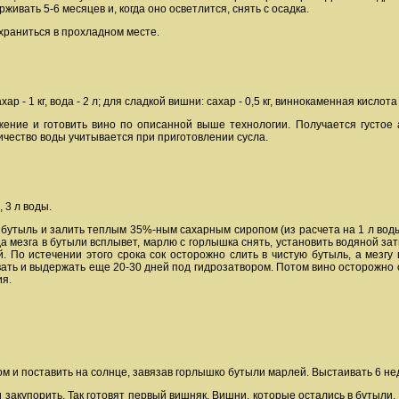
живать 5-6 месяцев и, когда оно осветлится, снять с осадка.
храниться в прохладном месте.
р - 1 кг, вода - 2 л; для сладкой вишни: сахар - 0,5 кг, виннокаменная кислота -
ение и готовить вино по описанной выше технологии. Получается густое 
ичество воды учитывается при приготовлении сусла.
, 3 л воды.
бутыль и залить теплым 35%-ным сахарным сиропом (из расчета на 1 л воды
гда мезга в бутыли всплывет, марлю с горлышка снять, установить водяной з
. По истечении этого срока сок осторожно слить в чистую бутыль, а мезгу
ать и выдержать еще 20-30 дней под гидрозатвором. Потом вино осторожно сл
я.
м и поставить на солнце, завязав горлышко бутыли марлей. Выстаивать 6 нед
закупорить. Так готовят первый вишняк. Вишни, которые остались в бутыли, з