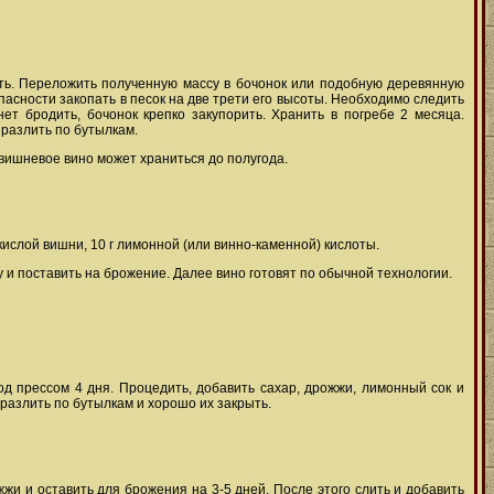
ять. Переложить полученную массу в бочонок или подобную деревянную
опасности закопать в песок на две трети его высоты. Необходимо следить
ет бродить, бочонок крепко закупорить. Хранить в погребе 2 месяца.
 разлить по бутылкам.
 вишневое вино может храниться до полугода.
я кислой вишни, 10 г лимонной (или винно-каменной) кислоты.
у и поставить на брожение. Далее вино готовят по обычной технологии.
од прессом 4 дня. Процедить, добавить сахар, дрожжи, лимонный сок и
разлить по бутылкам и хорошо их закрыть.
жи и оставить для брожения на 3-5 дней. После этого слить и добавить