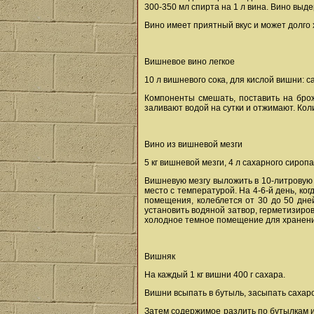
300-350 мл спирта на 1 л вина. Вино выдер
Вино имеет приятный вкус и может долго 
Вишневое вино легкое
10 л вишневого сока, для кислой вишни: саха
Компоненты смешать, поставить на брож
заливают водой на сутки и отжимают. Кол
Вино из вишневой мезги
5 кг вишневой мезги, 4 л сахарного сиропа
Вишневую мезгу выложить в 10-литровую 
место с температурой. На 4-6-й день, ко
помещения, колеблется от 30 до 50 дней
установить водяной затвор, герметизиров
холодное темное помещение для хранени
Вишняк
На каждый 1 кг вишни 400 г сахара.
Вишни всыпать в бутыль, засыпать сахаро
Затем содержимое разлить по бутылкам и 