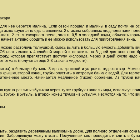
сахара
 для нее берется малина. Если сезон прошел и малины в саду почти не ост
да используются плоды шиповника. 2 стакана собранных ягод немытыми помес
сыпать 2 ст. л. сахарного песка, залить 0,5 л холодной воды, обвязать го
 начнет активно бродить и ее можно использовать для приготовления вина.
можно растолочь толкушкой), смесь вылить в большую емкость, добавить вин
 Обвязать емкость 4-слойной марлей и оставить на 8 дней для активного 
орку, которая препятствует доступу кислорода. Через 8 дней сусло надо
т отжать (получится еще 2-3 стакана жидкости).
итра) в большую бутыль. Закрыть крышкой и устроить гидрозатвор. Можно
 в крышку, второй конец трубки опустить в литровую банку с водой. Для гер
затененное место. Начинается медленное (тихое) брожение. Из трубки на
о нужно разлить в бутылки через ту же трубку от капельницы, используя пр
ц трубки в бутыль, а второй конец трубки - в бутылку. Несмотря на то, что 
ины.
ымыть, раздавить деревянным валиком на доске. Для полного отделения сока 
ия. Забродившую мезгу отжать. Полученный сок процедить и слить в бутыл