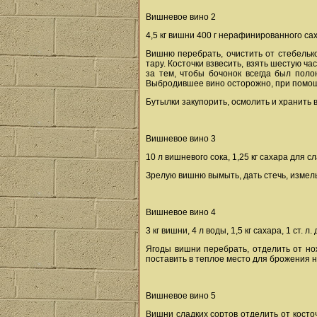
Вишневое вино 2
4,5 кг вишни 400 г нерафинированного са
Вишню перебрать, очистить от стебельк
тару. Косточки взвесить, взять шестую ча
за тем, чтобы бочонок всегда был поло
Выбродившее вино осторожно, при помощи 
Бутылки закупорить, осмолить и хранить 
Вишневое вино 3
10 л вишневого сока, 1,25 кг сахара для 
Зрелую вишню вымыть, дать стечь, измельч
Вишневое вино 4
3 кг вишни, 4 л воды, 1,5 кг сахара, 1 ст. 
Ягоды вишни перебрать, отделить от нож
поставить в теплое место для брожения н
Вишневое вино 5
Вишни сладких сортов отделить от косто