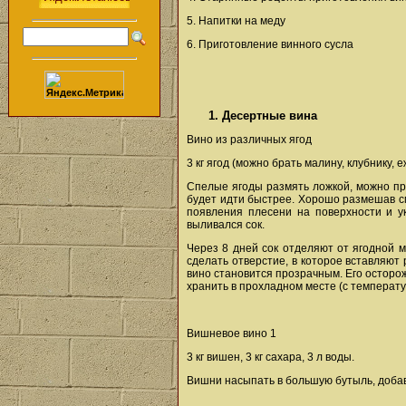
5. Напитки на меду
6. Приготовление винного сусла
1. Десертные вина
Вино из различных ягод
3 кг ягод (можно брать малину, клубнику, 
Спелые ягоды размять ложкой, можно про
будет идти быстрее. Хорошо размешав см
появления плесени на поверхности и у
выливался сок.
Через 8 дней сок отделяют от ягодной м
сделать отверстие, в которое вставляют 
вино становится прозрачным. Его осторож
хранить в прохладном месте (с температу
Вишневое вино 1
3 кг вишен, 3 кг сахара, 3 л воды.
Вишни насыпать в большую бутыль, добави