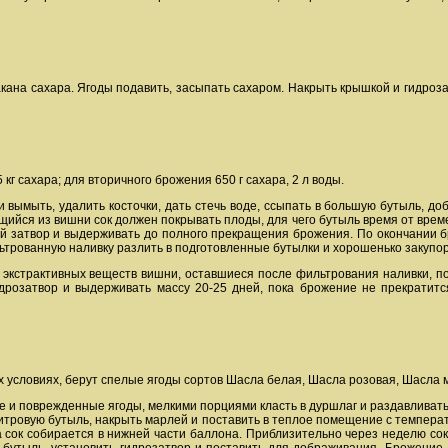
кана сахара. Ягоды подавить, засыпать сахаром. Накрыть крышкой и гидроза
5 кг сахара; для вторичного брожения 650 г сахара, 2 л воды.
ымыть, удалить косточки, дать стечь воде, ссыпать в большую бутыль, доб
щийся из вишни сок должен покрывать плоды, для чего бутыль время от врем
ой затвор и выдерживать до полного прекращения брожения. По окончании б
ьтрованную наливку разлить в подготовленные бутылки и хорошенько закупор
 экстрактивных веществ вишни, оставшиеся после фильтрования наливки, п
идрозатвор и выдерживать массу 20-25 дней, пока брожение не прекратит
 условиях, берут спелые ягоды сортов Шасла белая, Шасла розовая, Шасла му
лые и поврежденные ягоды, мелкими порциями класть в дуршлаг и раздавливат
итровую бутыль, накрыть марлей и поставить в теплое помещение с температу
 сок собирается в нижней части баллона. Приблизительно через неделю сок