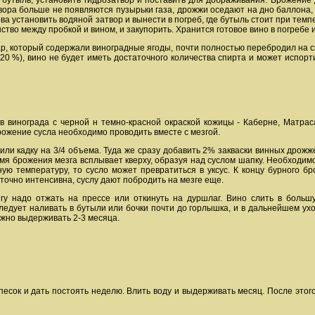
 бутыль, установить гидрозатвор и поставить для дображивания. Брожение 
твора больше не появляются пузырьки газа, дрожжи оседают на дно баллона
ва установить водяной затвор и вынести в погреб, где бутыль стоит при темпе
во между пробкой и вином, и закупорить. Хранится готовое вино в погребе и
хар, который содержали виноградные ягоды, почти полностью перебродил на 
20 %), вино не будет иметь достаточного количества спирта и может испорти
в винограда с черной н темно-красной окраской кожицы - Каберне, Матрас
рожение сусла необходимо проводить вместе с мезгой.
или кадку на 3/4 объема. Туда же сразу добавить 2% закваски винных дрожже
я брожения мезга всплывает кверху, образуя над суслом шапку. Необходимо н
ую температуру, то сусло может превратиться в уксус. К концу бурного бр
аточно интенсивна, суслу дают побродить на мезге еще.
гу надо отжать на прессе или откинуть на дуршлаг. Вино слить в больш
ледует наливать в бутыли или бочки почти до горлышка, и в дальнейшем ух
нужно выдерживать 2-3 месяца.
песок и дать постоять неделю. Влить воду и выдерживать месяц. После этог