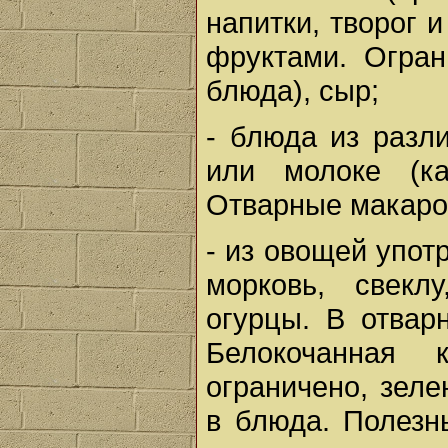
напитки, творог 
фруктами. Огран
блюда), сыр;
- блюда из разл
или молоке (ка
Отварные макаро
- из овощей упот
морковь, свеклу
огурцы. В отвар
Белокочанная
ограничено, зеле
в блюда. Полезн