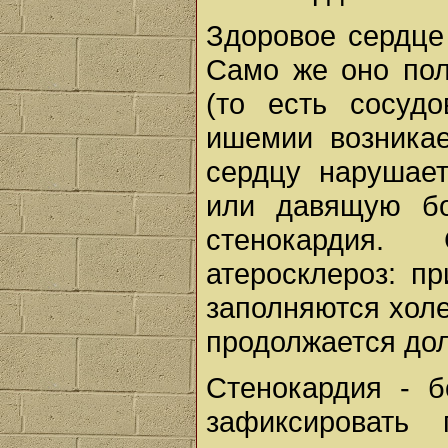
Здоровое сердце 
Само же оно пол
(то есть сосуд
ишемии возникае
сердцу нарушае
или давящую бо
стенокардия.
атеросклероз: п
заполняются хол
продолжается дол
Стенокардия - б
зафиксировать