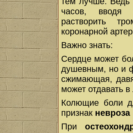
тем лучше. Ведь 
часов, вводя 
растворить тр
коронарной артер
Важно знать:
Сердце может бол
душевным, но и 
сжимающая, давя
может отдавать в
Колющие боли дл
признак
невроза 
При
остеохонд