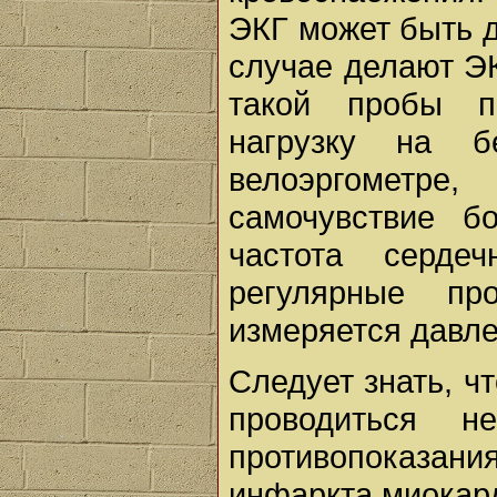
ЭКГ может быть 
случае делают ЭК
такой пробы п
нагрузку на б
велоэргометр
самочувствие бо
частота серде
регулярные пр
измеряется давле
Следует знать, ч
проводиться 
противопоказа
инфаркта миокарда