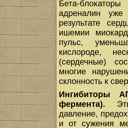
Бе­та-блокатор
адреналин уже
результате серд
ишемии миокард
пульс, уменьш
кислороде, не
(сердечные) со
многие нарушен
склонность к све
Ингибиторы АП
фермента).
Эти
давление, предо
и от сужения м