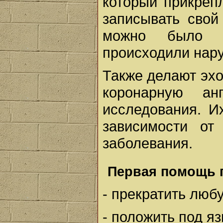
который прикреп
записывать свой
можно было о
происходили нару
Также делают эх
коронарную ан
исследования. И
зависимости от
заболевания.
Первая помощь п
- прекратить любу
- положить под я