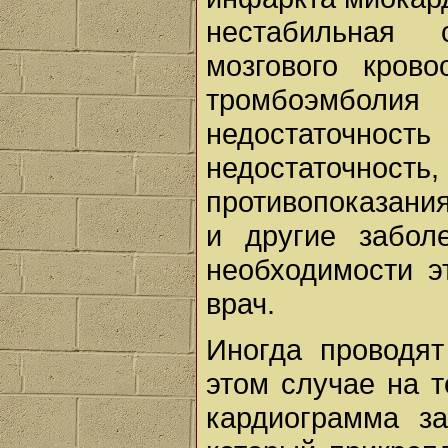
нестабильная 
мозгового кров
тромбоэмболия
недостаточность 
недостаточность
противопоказани
и другие забол
необходимости э
врач.
Иногда проводят
этом случае на т
кардиограмма з