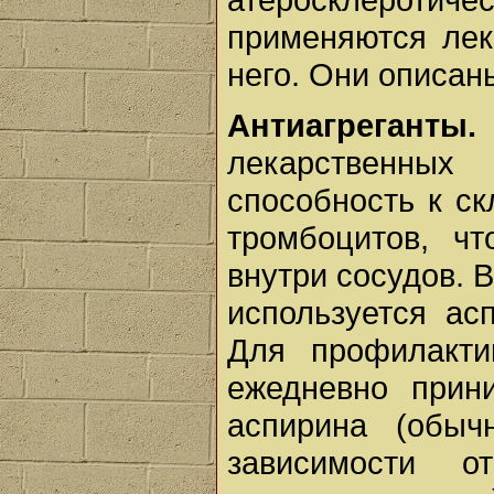
применяются лек
него. Они описан
Антиагреганты.
лекарственны
способность к с
тромбоцитов, чт
внутри сосудов.
используется ас
Для профилакти
ежедневно прин
аспирина (обы
зависимости о