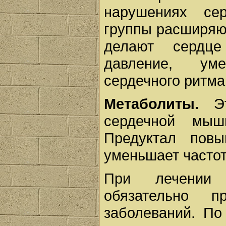
нарушениях се
группы расширяют
делают сердце
давление, ум
сердечного ритма
Метаболиты.
Эт
сердечной мыш
Предуктал повы
уменьшает частот
При лечении 
обязательно п
заболеваний. По