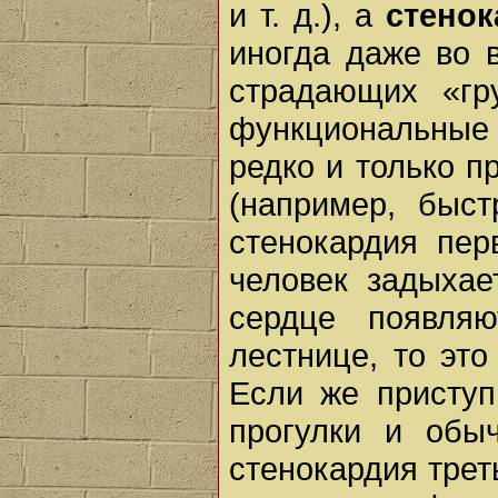
и т. д.), а
стенок
иногда даже во в
страдающих «гр
функциональные
редко и только 
(например, быст
стенокардия пер
человек задыхае
сердце появля
лестнице, то эт
Если же присту
прогулки и обы
стенокардия трет