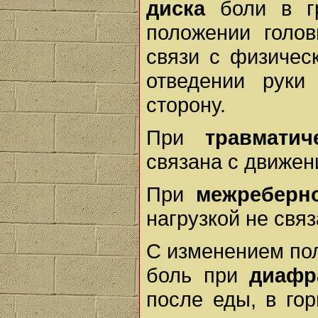
диска
боли в гр
положении голов
связи с физичес
отведении руки
сторону.
При
травмати
связана с движен
При
межреберн
нагрузкой не связ
С изменением пол
боль при
диафр
после еды, в гор