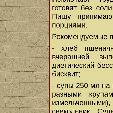
готовят без сол
Пищу принимаю
порциями.
Рекомендуемые п
- хлеб пшенич
вчерашней вып
диетический бес
бисквит;
- супы 250 мл на
разными крупа
измельченными)
свекольник. Су