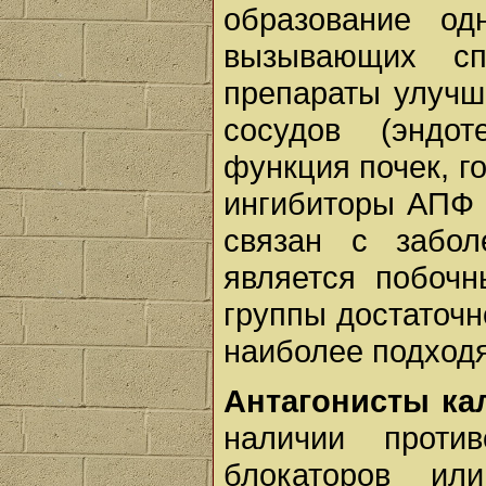
образование о
вызывающих сп
препараты улучш
сосудов (эндот
функция почек, го
ингибиторы АПФ 
связан с забол
является побоч
группы достаточн
наиболее подход
Антагонисты ка
наличии проти
блокаторов ил