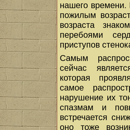
нашего времени.
пожилым возраст
возраста знак
перебоями сер
приступов стенок
Самым распрос
сейчас являет
которая проявл
самое распрост
нарушение их тон
спазмам и пов
встречается сни
оно тоже возни