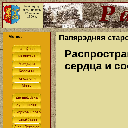
Герб горада
Ліды, наданы
17 верасня
1590 г.
Папярэдняя старо
Меню:
Распростра
сердца и с