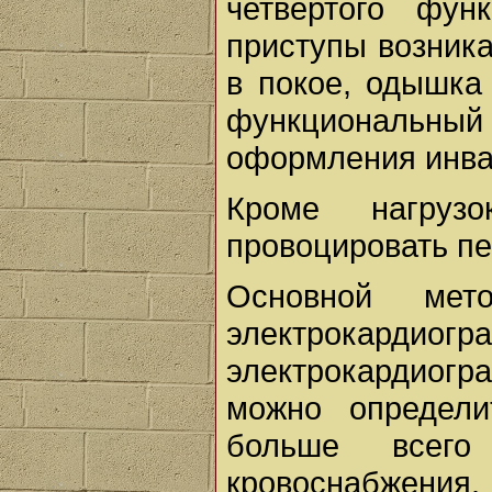
четвертого фун
приступы возник
в покое, одышка
функциональный 
оформления инва
Кроме нагрузо
провоцировать п
Основной мет
электрокардиогр
электрокардиог
можно определи
больше всего
кровоснабжения.