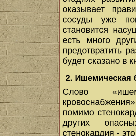
оказывает прав
сосуды уже по
становится насу
есть много друг
предотвратить ра
будет сказано в к
2. Ишемическая 
Слово «ишем
кровоснабжения
помимо стенокард
других опасн
стенокардия - эт