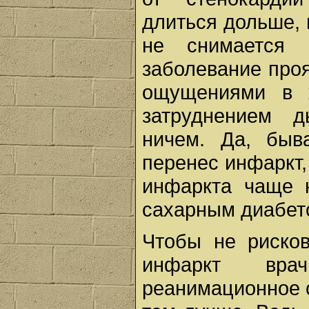
длиться дольше, 
не снимается 
заболевание про
ощущениями в 
затруднением 
ничем. Да, быв
перенес инфаркт,
инфаркта чаще 
сахарным диабето
Чтобы не риско
инфаркт вра
реанимационное 