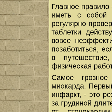
Главное правило 
иметь с собой 
регулярно провер
таблетки действ
вовсе неэффект
позаботиться, ес
в путешествие
физическая работ
Самое грозное
миокарда. Первы
инфаркт, - это 
за грудиной длит
от стенокарди