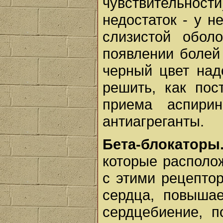
чувствительно
недостаток - у 
слизистой обол
появлении болей
черный цвет над
решить, как пос
приема аспири
антиагреганты.
Бета-блокаторы
которые располо
с этими рецепто
сердца, повышае
сердцебиение, п