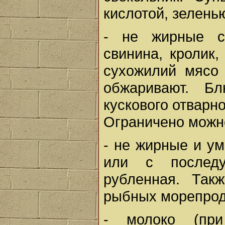
кислотой, зелень
- не жирные со
свинина, кролик,
сухожилий мясо 
обжаривают. Б
кускового отварно
Ограничено можно
- не жирные и у
или с послед
рубленная. Так
рыбных морепрод
- молоко (при