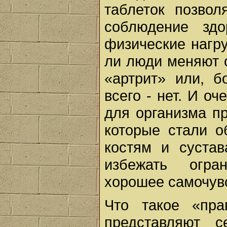
таблеток позвол
соблюдение здо
физические нагру
ли люди меняют с
«артрит» или, б
всего - нет. И о
для организма пр
которые стали о
костям и суста
избежать огра
хорошее самочув
Что такое «пр
представляют с