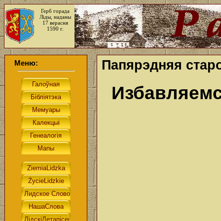
Герб горада
Ліды, наданы
17 верасня
1590 г.
Папярэдняя старо
Меню:
Избавляемс