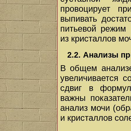
провоцирует пр
выпивать достат
питьевой режим 
из кристаллов мо
2.2. Анализы п
В общем анализе
увеличивается с
сдвиг в форму
важны показател
анализ мочи (об
и кристаллов сол