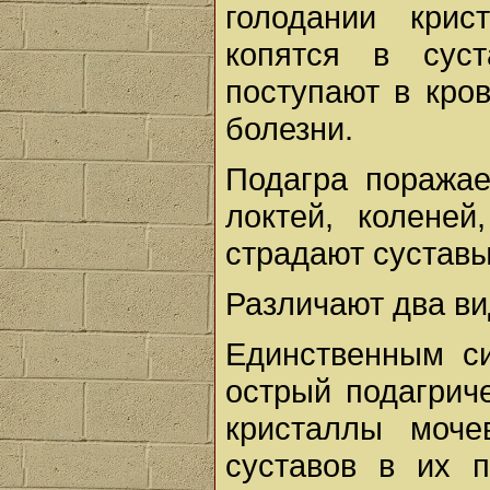
голодании крис
копятся в суст
поступают в кро
болезни.
Подагра поражае
локтей, коленей
страдают суставы
Различают два ви
Единственным с
острый подагриче
кристаллы моче
суставов в их 