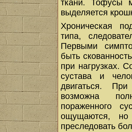
ткани. Тофусы м
выделяется крошк
Хроническая по
типа, следовате
Первыми симпто
быть скованность
при нагрузках. 
сустава и чело
двигаться. При
возможна пол
пораженного су
ощущаются, но
преследовать бол