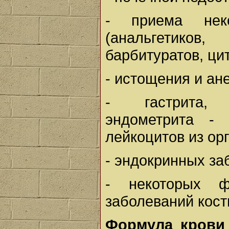
- приема неко
(анальгетиков,
барбитуратов, цит
- истощения и ан
- гастрита, к
эндометрита -
лейкоцитов из ор
- эндокринных за
- некоторых ф
заболеваний кост
Формула крови