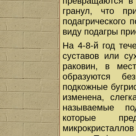
превращаются в
гранул, что пр
подагрического п
виду подагры при
На 4-8-й год те
суставов или су
раковин, в мес
образуются без
подкожные бугри
изменена, слегк
называемые по
которые пре
микрокристаллов