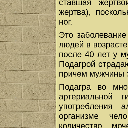
ставшая жертво
жертва), поскол
ног.
Это заболевание
людей в возрасте
после 40 лет у 
Подагрой страдаю
причем мужчины 
Подагра во мно
артериальной г
употребления а
организме чел
количество мо