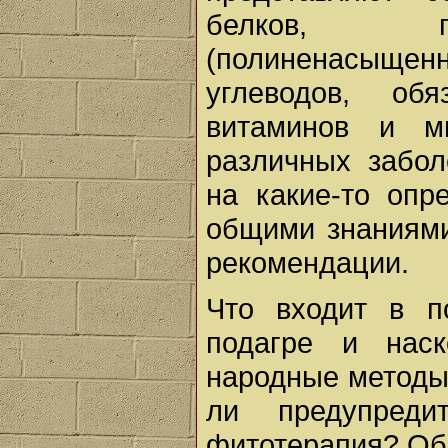
белков, пр
(полиненасыщен
углеводов, об
витаминов и ми
различных забо
на какие-то опр
общими знаниями
рекомендации.
Что входит в п
подагре и нас
народные методы
ли предупред
фитотерапия? Обо