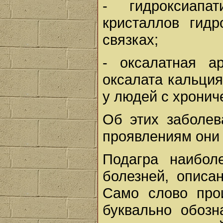
- гидроксиапа
кристаллов гидр
связках;
- оксалатная а
оксалата кальция
у людей с хронич
Об этих заболев
проявлениям они 
Подагра наибол
болезней, описа
Само слово прои
буквально обозн