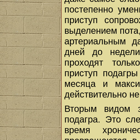
постепенно умен
приступ сопров
выделением пота
артериальным да
дней до недели
проходят тольк
приступ подагры
месяца и макси
действительно н
Вторым видом з
подагра. Это сл
время хрониче