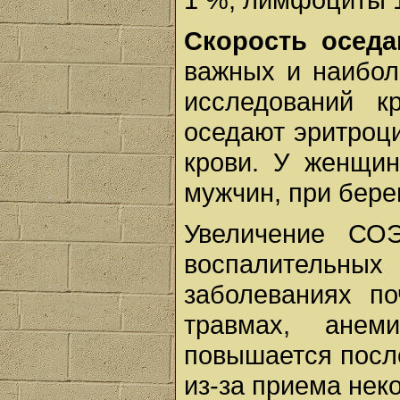
Скорость оседа
важных и наибол
исследований к
оседают эритроци
крови. У женщи
мужчин, при бер
Увеличение СО
воспалительны
заболеваниях по
травмах, ане
повышается после
из-за приема нек