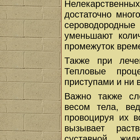
Нелекарствен
достаточно мног
сероводородные 
уменьшают колич
промежуток врем
Также при лече
Тепловые проц
приступами и ни в
Важно также сл
весом тела, ве
провоцируя их в
вызывает раст
суставной жид