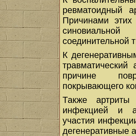
ревматоидный ар
Причинами этих
синовиально
соединительной т
К дегенеративным
травматический 
причине пов
покрывающего кон
Также артриты
инфекцией и а
участия инфекции
дегенеративные а