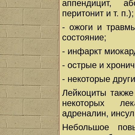
аппендицит, аб
перитонит и т. п.);
- ожоги и травм
состояние;
- инфаркт миокард
- острые и хрони
- некоторые друг
Лейкоциты также
некоторых лек
адреналин, инсул
Небольшое пов