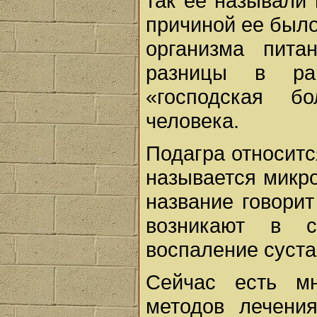
так ее называли 
причиной ее было
организма пита
разницы в ра
«господская б
человека.
Подагра относитс
называется микр
название говори
возникают в с
воспаление суста
Сейчас есть мн
методов лечени