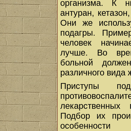
организма. К н
антуран, кетазон
Они же использ
подагры. Приме
человек начина
лучше. Во вре
больной долже
различного вида 
Приступы по
противовоспал
лекарственных 
Подбор их прои
особенности