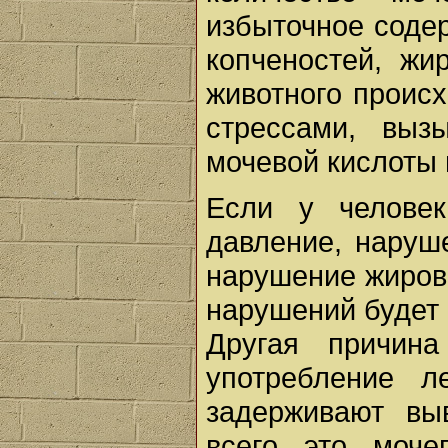
избыточное соде
копченостей, жи
животного проис
стрессами, выз
мочевой кислоты и
Если у челове
давление, наруш
нарушение жирово
нарушений будет
Другая причина
употребление л
задерживают вы
всего это моче