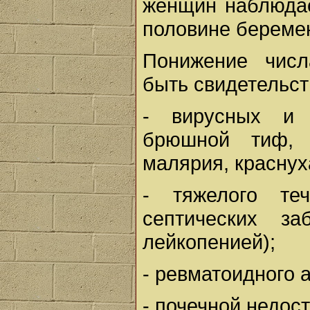
женщин наблюдае
половине беремен
Понижение числ
быть свидетельст
- вирусных и 
брюшной тиф, в
малярия, краснух
- тяжелого те
септических за
лейкопенией);
- ревматоидного а
- почечной недост