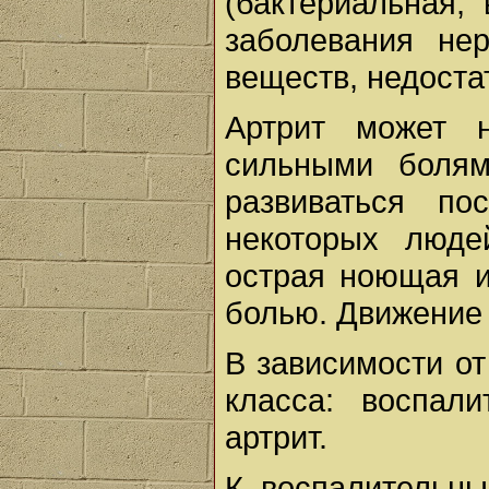
(бактериальная, 
заболевания не
веществ, недоста
Артрит может н
сильными болям
развиваться по
некоторых люде
острая ноющая и
болью. Движение 
В зависимости о
класса: воспал
артрит.
К воспалительны