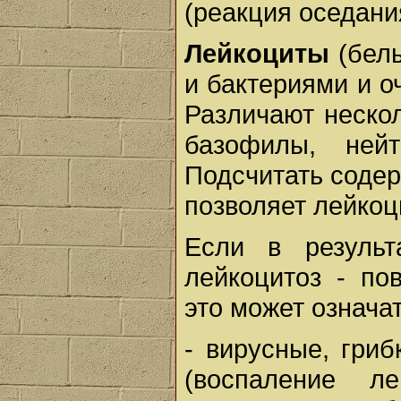
(реакция оседани
Лейкоциты
(белы
и бактериями и о
Различают неско
базофилы, ней
Подсчитать содер
позволяет лейко
Если в результ
лейкоцитоз - по
это может означат
- вирусные, гри
(воспаление ле