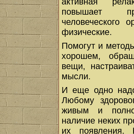
активная рела
повышает при
человеческого о
физические.
Помогут и метод
хорошем, обра
вещи, настраива
мысли.
И еще одно надо
Любому здорово
живым и полно
наличие неких пр
их появления. 