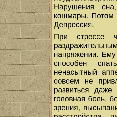
Нарушения сна,
кошмары. Потом 
Депрессия.
При стрессе ч
раздражительным
напряжении. Ему 
способен спа
ненасытный аппе
совсем не привл
развиться даже
головная боль, б
зрения, высыпани
расстройства п