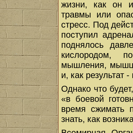
жизни, как он 
травмы или опас
стресс. Под дейс
поступил адрена
поднялось давл
кислородом, п
мышления, мышцы
и, как результат 
Однако что будет
«в боевой готов
время сжимать п
знать, как возник
Всемирная Орга