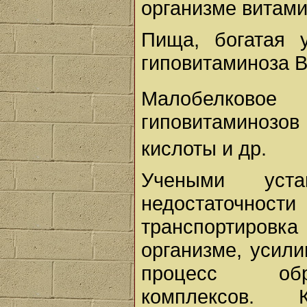
организме витамин
Пища, богатая у
гиповитаминоза 
Малобелковое
гиповитаминозо
кислоты и др.
Учеными уст
недостаточн
транспортиро
организме, усил
процесс обра
комплексов.