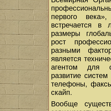
профессиональ
первого века»
встречается в
размеры глобал
рост профессио
разными факто
является технич
агентом для с
развитие систем
телефоны, факсы,
скайп.
Вообще существ