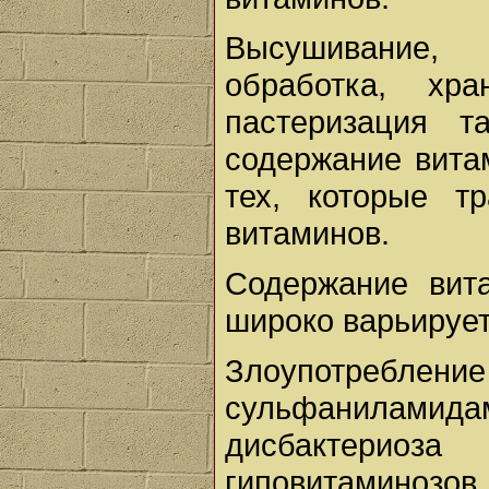
Высушивание,
обработка, хр
пастеризация т
содержание вита
тех, которые т
витаминов.
Содержание вит
широко варьирует
Злоупотреб
сульфаниламид
дисбактерио
гиповитаминозо