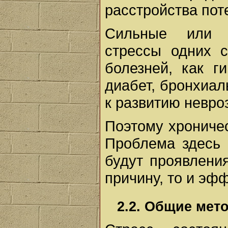
расстройства пот
Сильные или д
стрессы одних с
болезней, как г
диабет, бронхиаль
к развитию невро
Поэтому хроничес
Проблема здесь 
будут проявления
причину, то и эфф
2.2. Общие мет