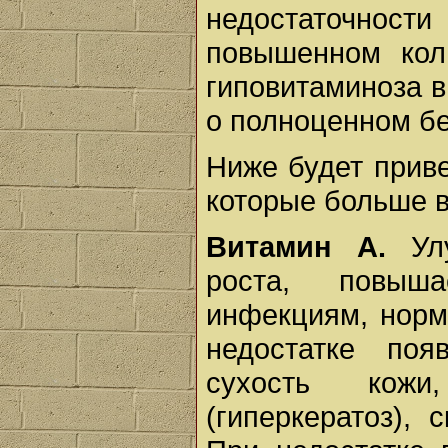
недостаточност
повышенном кол
гиповитаминоза в
о полноценном бе
Ниже будет приве
которые больше в
Витамин А.
Улу
роста, повыш
инфекциям, норм
недостатке поя
сухость кожи
(гиперкератоз),