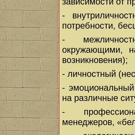
зависимости от п
- внутриличност
потребности, бес
- межличнос
окружающими, н
возникновения);
- личностный (не
- эмоциональный
на различные сит
- профессион
менеджеров, «бел