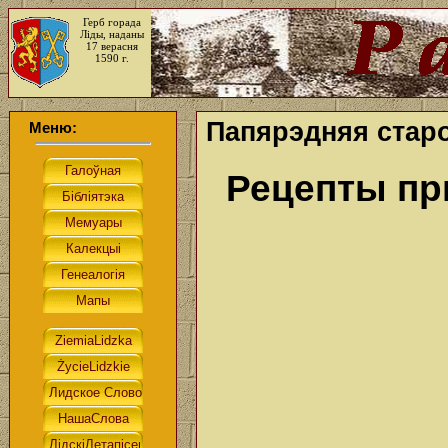
Герб горада
Ліды, наданы
17 верасня
1590 г.
Папярэдняя старо
Меню:
Рецепты пр