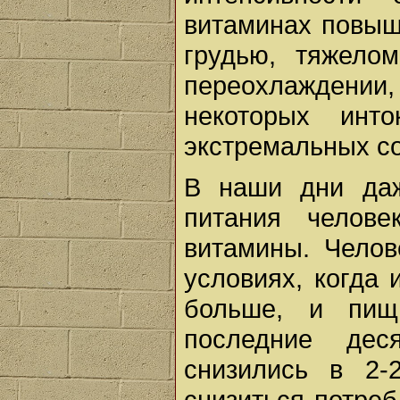
витаминах повыш
грудью, тяжелом
переохлаждени
некоторых инт
экстремальных со
В наши дни даж
питания челов
витамины. Челов
условиях, когда 
больше, и пищ
последние деся
снизились в 2-
снизиться потреб