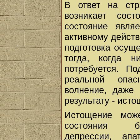
В ответ на стр
возникает сос
состояние являе
активному дейст
подготовка осуще
тогда, когда н
потребуется. По
реальной опас
волнение, даже 
результату - ист
Истощение може
состояния бе
депрессии, апа