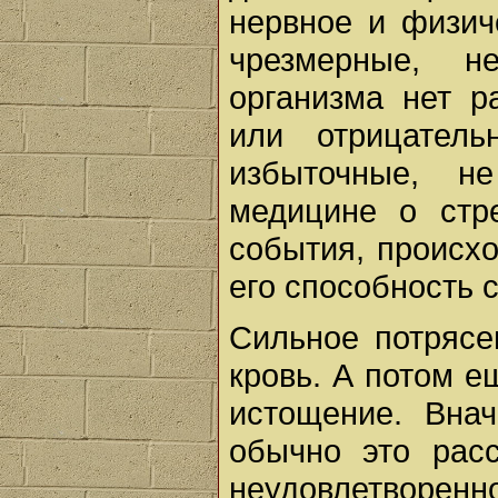
нервное и физи
чрезмерные, н
организма нет р
или отрицатель
избыточные, н
медицине о стре
события, происх
его способность 
Сильное потрясе
кровь. А потом 
истощение. Вна
обычно это расс
неудовлетвор