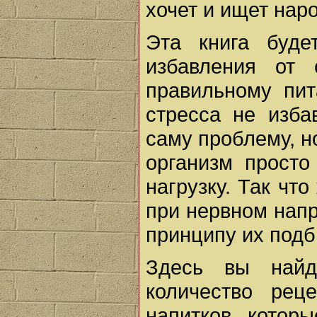
хочет и ищет нар
Эта книга буде
избавления от 
правильному пит
стресса не изба
саму проблему, н
организм просто
нагрузку. Так чт
при нервном нап
принципу их подб
Здесь вы найд
количество рец
напитков, котор