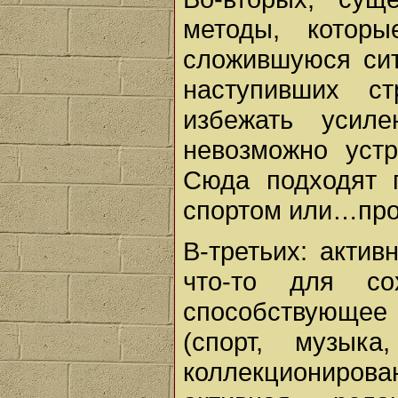
методы, которы
сложившуюся сит
наступивших с
избежать усил
невозможно устр
Сюда подходят п
спортом или…про
В-третьих: актив
что-то для со
способствующе
(спорт, музык
коллекционирова