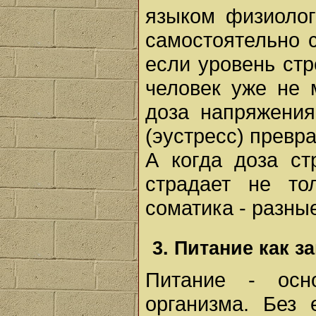
языком физиолог
самостоятельно 
если уровень стр
человек уже не 
доза напряжения
(эустресс) превр
А когда доза ст
страдает не то
соматика - разны
3. Питание как з
Питание - осно
организма. Без