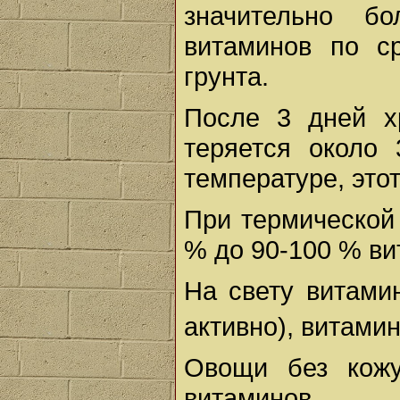
значительно б
витаминов по с
грунта.
После 3 дней х
теряется около
температуре, этот
При термической 
% до 90-100 % ви
На свету витами
активно), витами
Овощи без кожу
витаминов.