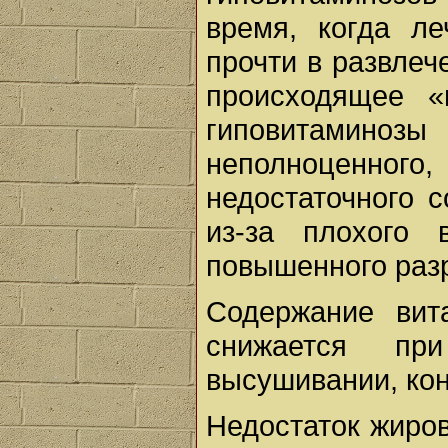
время, когда ле
прочти в развлеч
происходящее «
гиповитамино
неполноценно
недостаточного 
из-за плохого
повышенного раз
Содержание вит
снижается при
высушивании, ко
Недостаток жиро