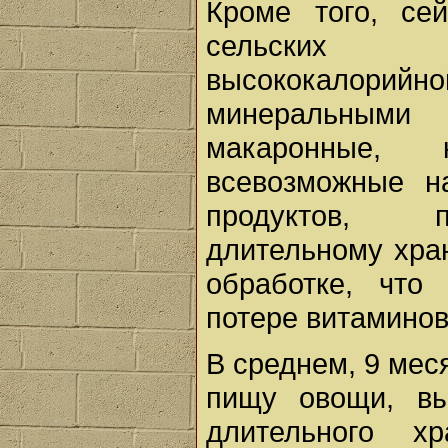
Кроме того, се
сельских ж
высококалори
минеральными
макаронные, 
всевозможные н
продуктов, п
длительному хра
обработке, что
потере витаминов
В среднем, 9 мес
пищу овощи, в
длительного х