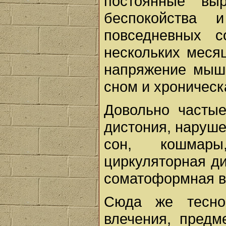
постоянные выр
беспокойства 
повседневных 
нескольких меся
напряжение мышц
сном и хроническ
Довольно частые
дистония, наруше
сон, кошмары
циркуляторная ди
соматоформная в
Сюда же тесно
влечения, пред