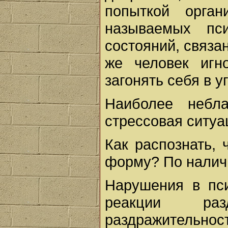
попыткой орган
называемых пси
состояний, связа
же человек игн
загонять себя в у
Наиболее небла
стрессовая ситуа
Как распознать, 
форму? По налич
Нарушения в пс
реакции раз
раздражительност