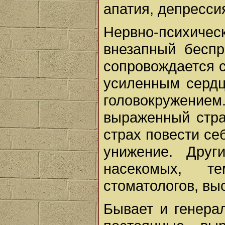
апатия, депресси
Нервно-психическ
внезапный беспр
сопровождается с
усиленным сердц
головокружен
выраженный стра
страх повести се
унижение. Друг
насекомых, те
стоматологов, выс
Бывает и генера