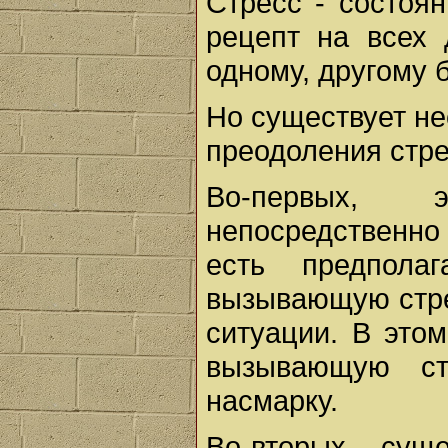
Стресс - состоян
рецепт на всех 
одному, другому 
Но существует не
преодоления стре
Во-первых, 
непосредственно
есть предпола
вызывающую стре
ситуации. В этом
вызывающую ст
насмарку.
Во-вторых, сущ