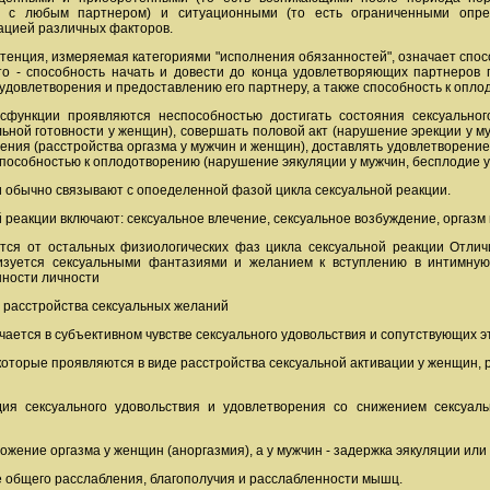
 с любым партнером) и ситуационными (то есть ограниченными опре
ацией различных факторов.
отенция, измеряемая категориями "исполнения обязанностей", означает спо
то - способность начать и довести до конца удовлетворяющих партнеров 
удовлетворения и предоставлению его партнеру, а также способность к опло
исфункции проявляются неспособностью достигать состояния сексуально
льной готовности у женщин), совершать половой акт (нарушение эрекции у му
ения (расстройства оргазма у мужчин и женщин), доставлять удовлетворение
способностью к оплодотворению (нарушение эякуляции у мужчин, бесплодие у
 обычно связывают с опоеделенной фазой цикла сексуальной реакции.
 реакции включают: сексуальное влечение, сексуальное возбуждение, оргаз
тся от остальных физиологических фаз цикла сексуальной реакции Отлич
ризуется сексуальными фантазиями и желанием к вступлению в интимную
нности личности
е расстройства сексуальных желаний
чается в субъективном чувстве сексуального удовольствия и сопутствующих 
которые проявляются в виде расстройства сексуальной активации у женщин, р
ия сексуального удовольствия и удовлетворения со снижением сексуа
жение оргазма у женщин (аноргазмия), а у мужчин - задержка эякуляции ил
ве общего расслабления, благополучия и расслабленности мышц.