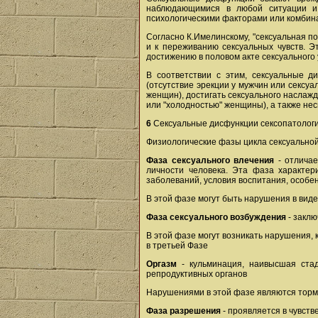
наблюдающимися в любой ситуации и
психологическими факторами или комбин
Согласно К.Имелинскому, "сексуальная п
и к переживанию сексуальных чувств. Э
достижению в половом акте сексуального 
В соответствии с этим, сексуальные д
(отсутствие эрекции у мужчин или сексуа
женщин), достигать сексуального наслажд
или "холодностью" женщины), а также не
6
Сексуальные дисфункции сексопатологи
Физиологические фазы цикла сексуальной
Фаза сексуального влечения
- отличае
личности человека. Эта фаза характе
заболеваний, условия воспитания, особе
В этой фазе могут быть нарушения в вид
Фаза сексуального возбуждения
- заклю
В этой фазе могут возникать нарушения, 
в третьей Фазе
Оргазм
- кульминация, наивысшая стад
репродуктивных органов
Нарушениями в этой фазе являются тормо
Фаза разрешения
- проявляется в чувст