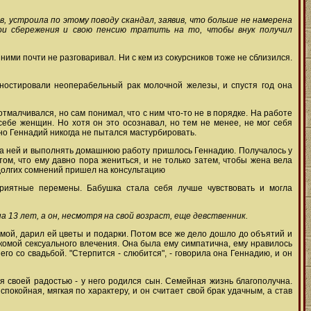
, устроила по этому поводу скандал, заявив, что больше не намерена
вои сбережения и свою пенсию тратить на то, чтобы внук получил
ними почти не разговаривал. Ни с кем из сокурсников тоже не сблизился.
гностировали неоперабельный рак молочной железы, и спустя год она
тмалчивался, но сам понимал, что с ним что-то не в порядке. На работе
ебе женщин. Но хотя он это осознавал, но тем не менее, не мог себя
 но Геннадий никогда не пытался мастурбировать.
ь за ней и выполнять домашнюю работу пришлось Геннадию. Получалось у
том, что ему давно пора жениться, и не только затем, чтобы жена вела
е долгих сомнений пришел на консультацию
риятные перемены. Бабушка стала себя лучше чувствовать и могла
 13 лет, а он, несмотря на свой возраст, еще девственник.
омой, дарил ей цветы и подарки. Потом все же дело дошло до объятий и
акомой сексуального влечения. Она была ему симпатична, ему нравилось
го со свадьбой. "Стерпится - слюбится", - говорила она Геннадию, и он
я своей радостью - у него родился сын. Семейная жизнь благополучна.
покойная, мягкая по характеру, и он считает свой брак удачным, а став