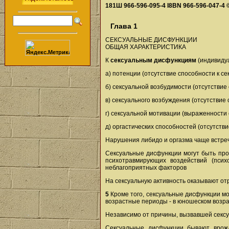
181Ш 966-596-095-4 I8ВN 966-596-047-4
Глава 1
СЕКСУАЛЬНЫЕ ДИСФУНКЦИИ
ОБЩАЯ ХАРАКТЕРИСТИКА
К
сексуальным дисфункциям
(индивидуа
а) потенции (отсутствие способности к с
б) сексуальной возбудимости (отсутстви
в) сексуального возбуждения (отсутстви
г) сексуальной мотивации (выраженности 
д) оргастических способностей (отсутств
Нарушения либидо и оргазма чаще встреча
Сексуальные дисфункции могут быть про
психотравмирующих воздействий (псих
неблагоприятных факторов
На сексуальную активность оказывают от
5
Кроме того, сексуальные дисфункции мо
возрастные периоды - в юношеском возр
Независимо от причины, вызвавшей сексу
Сексуальные дисфункции бывают врожд