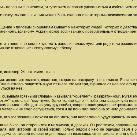
ем к половым сношениям, отсутствием полового удовольствия и избеганием с
ие сексуального влечения может быть связано с некоторыми психическими
ащение к половым сношениям бывает у некоторых людей, которых с детства
низменному, грязному. Аскетическое воспитание с презрительным отношением
 и в неполных семьях, где мать рано лишилась мужа или родители разошлись
ивное отношение к сексу своему ребенку.
е, инженер. Женат, имеет сына.
итивного интеллекта, властная, скорая на расправу, вспыльчивая. Если счита
на пыталась защитить внука от гнева его матери, скрывала от нее все его пр
уться на нее.
обзывала грязными словами, называла "кобелем" и 'развратником". Ругая его
скотом", с ее слов, "ему нужно было только одно - чтобы она раздвинула ног
вила сына наблюдать случку двух собак, сопровождая увиденное грязными 
я матери и не смел ослушаться, хотя и не понимал, чего она от него добивает
е, что все женщины похожи на его мать, они непременно будут кричать на нег
ия не было, он сторонился и мальчиков, и девочек. Он рос тихим, запуганн
вала, или истории из своей жизни. Только рядом с нею он ощущал себя в б
о дома во второй половине дня, когда он возвращался из школы, и они с б