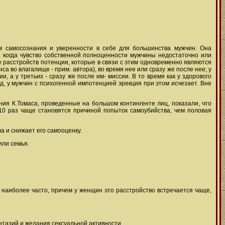
м самосознания и уверенности в себе для большинства мужчин. Она
, когда чувство собственной полноценности мужчины недостаточно или
е расстройств потенции, которые в связи с этим одновременно являются
 во влагалище - прим. автора), во время нее или сразу же после нее; у
, а у третьих - сразу же после им- миссии. В то время как у здорового
, у мужчин с психогенной импотенцией эрекция при этом исчезает. Вне
я К.Томаса, проведенные на большом контингенте лиц, показали, что
10 раз чаще становятся причиной попыток самоубийства, чем половая
 и снижает его самооценку.
или семья.
 наиболее часто, причем у женщин это расстройство встречается чаще,
нтазий и желания сексуальной активности,