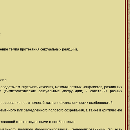
:
шение темпа протекания сексуальных реакций),
жчин
 следствием внутрипсихических, межличностных конфликтов, различных
ия (симптоматические сексуальные дисфункции) и сочетания разных
норирование норм половой жизни и физиологических особенностей.
еменного или замедленного полового созревания, а также в критические
вязанной с его сексуальными способностями.
ального полового функционирования), генерализованными (то есть