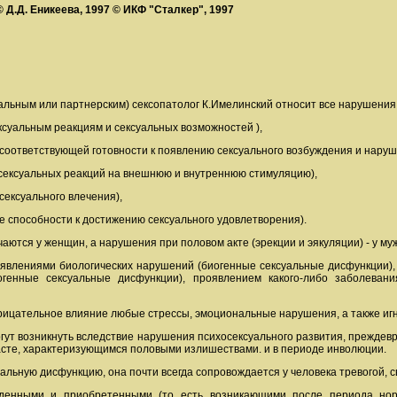
© Д.Д. Еникеева, 1997 © ИКФ "Сталкер", 1997
льным или партнерским) сексопатолог К.Имелинский относит все нарушения
ексуальным реакциям и сексуальных возможностей ),
е соответствующей готовности к появлению сексуального возбуждения и нару
е сексуальных реакций на внешнюю и внутреннюю стимуляцию),
сексуального влечения),
ие способности к достижению сексуального удовлетворения).
ются у женщин, а нарушения при половом акте (эрекции и эякуляции) - у му
явлениями биологических нарушений (биогенные сексуальные дисфункции),
огенные сексуальные дисфункции), проявлением какого-либо заболеван
рицательное влияние любые стрессы, эмоциональные нарушения, а также иг
гут возникнуть вследствие нарушения психосексуального развития, преждевр
асте, характеризующимся половыми излишествами. и в периоде инволюции.
альную дисфункцию, она почти всегда сопровождается у человека тревогой, с
енными и приобретенными (то есть возникающими после периода норм