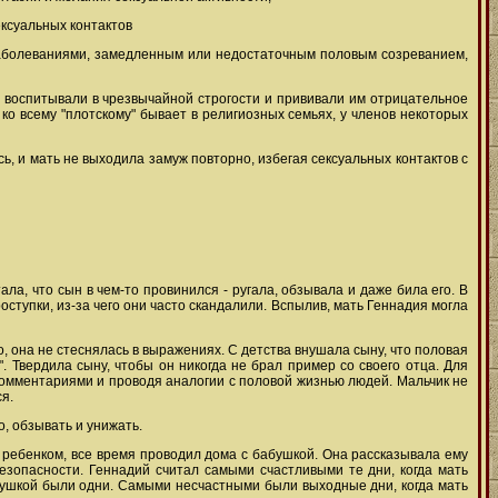
ексуальных контактов
 заболеваниями, замедленным или недостаточным половым созреванием,
 воспитывали в чрезвычайной строгости и прививали им отрицательное
 ко всему "плотскому" бывает в религиозных семьях, у членов некоторых
, и мать не выходила замуж повторно, избегая сексуальных контактов с
ла, что сын в чем-то провинился - ругала, обзывала и даже била его. В
оступки, из-за чего они часто скандалили. Вспылив, мать Геннадия могла
, она не стеснялась в выражениях. С детства внушала сыну, что половая
и". Твердила сыну, чтобы он никогда не брал пример со своего отца. Для
комментариями и проводя аналогии с половой жизнью людей. Мальчик не
ся.
о, обзывать и унижать.
ым ребенком, все время проводил дома с бабушкой. Она рассказывала ему
езопасности. Геннадий считал самыми счастливыми те дни, когда мать
абушкой были одни. Самыми несчастными были выходные дни, когда мать