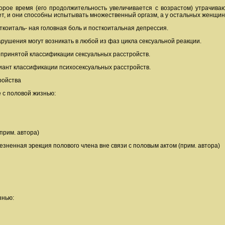
рое время (его продолжительность увеличивается с возрастом) утрачиваю
т, и они способны испытывать множественный оргазм, а у остальных женщи
коиталь- ная головная боль и посткоитальная депрессия.
арушения могут возникать в любой из фаз цикла сексуальной реакции.
принятой классификации сексуальных расстройств.
ант классификации психосексуальных расстройств.
ройства
 с половой жизнью:
прим. автора)
езненная эрекция полового члена вне связи с половым актом (прим. автора)
знью: