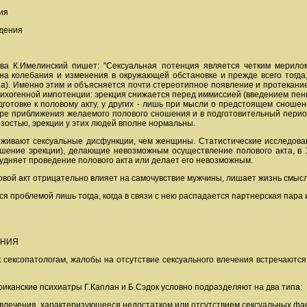
ия
ждения
ва К.Имелинский пишет: "Сексуальная потенция является четким мерило
 на колебания и изменения в окружающей обстановке и прежде всего тогда
ра). Именно этим и объясняется почти стереотипное появление и протекани
ихогенной импотенции: эрекция снижается перед иммиссией (введением пениса
готовке к половому акту, у других - лишь при мысли о предстоящем сношении
ре приближения желаемого полового сношения и в подготовительный период
изостью, эрекции у этих людей вполне нормальны.
ивают сексуальные дисфункции, чем женщины. Статистические исследовани
шение эрекции), делающие невозможным осуществление полового акта, в 
рудняет проведение полового акта или делает его невозможным.
ой акт отрицательно влияет на самочувствие мужчины, лишает жизнь смысла
я проблемой лишь тогда, когда в связи с нею распадается партнерская пара 
ЕНИЯ
сексопатологам, жалобы на отсутствие сексуального влечения встречаются
риканские психиатры Г.Каплан и Б.Сэдок условно подразделяют на два типа:
о влечения, характеризующееся недостатком или отсутствием сексуальных фа