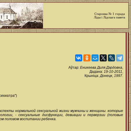
Старонка № 1 горада
Ліды і Лідскага павета
Аўтар:
Еникеева Диля Дэрдовна
,
Дадана:
19-10-2011
,
Крыніца:
Донецк, 1997
.
психиатра")
аспекты нормальной сексуальной жизни мужчины и женщины. которые
логии, - сексуальные дисфункции, девиации и перверзии (половые
ом половом воспитании ребенка.