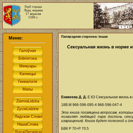
Герб горада
Ліды, наданы
17 верасня
1590 г.
Папярэдняя старонка: Іншае
Меню:
Сексуальная жизнь в норме 
Еникеева Д. Д.
Е 63 Сексуальная жизнь в но
18В.М 966-596-095-4 966-596-047-4
Эта книга посвящена вопросам, которы
позволят любящей паре достичь сексу
извращения). Книга будет полезной и д
БВК Р 70+Р 70.5