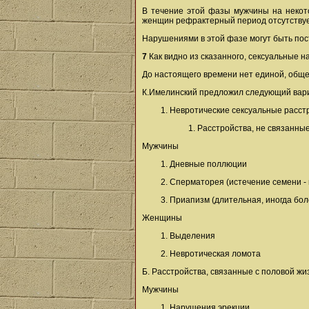
В течение этой фазы мужчины на некото
женщин рефрактерный период отсутствуе
Нарушениями в этой фазе могут быть пост
7
Как видно из сказанного, сексуальные н
До настоящего времени нет единой, обще
К.Имелинский предложил следующий вари
Невротические сексуальные расст
Расстройства, не связанные
Мужчины
Дневные поллюции
Сперматорея (истечение семени - 
Приапизм (длительная, иногда бол
Женщины
Выделения
Невротическая ломота
Б. Расстройства, связанные с половой жи
Мужчины
Нарушения эрекции