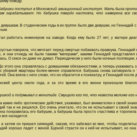
шему поводу.
 бабушки поступил в Московский авиационный институт. Мать была против
сам зарабатывает. Но бабушка твердо настояла, что намерена все с
девушкам. В студенческие годы в их группе было две девушки, но Геннадий с 
ным.
тал работать инженером на заводе. Когда ему было 27 лет, у матери диа
рустью говорила, что мечтает перед смертью побаюкать правнука. Геннадий о
и они отнюдь не были такими "мегерами", какими Геннадий представлял с
лась. О сексе он даже не думал. Периодически у него были ночные поллюции,
. До этого она справлялась с домашними обязанностями, а теперь ухаживат
я с уборкой квартиры более-менее справлялся. Бабушка снова заговорила о 
етей. Она взяла с него слово, что он обратится к психиатру, и Геннадий посл
ский центр около года, и за это время в его жизни произошли благоп
ушкой и подумывал о женитьбе. Смущало его то, что невеста моложе его на
на какие-либо эротические действия, ухаживал, был внимателен к своей знак
дий так и не решился. Его очень угнетало, что он не испытывает к своей зн
она понравилась его бабушке, а бабушка была просто счастлива и торопила е
о все наладится.
 а затем он пришел сияющий, сказав, что забежал ко мне, чтобы поделитьс
ий хорошо ладит с женой. Бурной страсти он к ней не испытывает, но она с