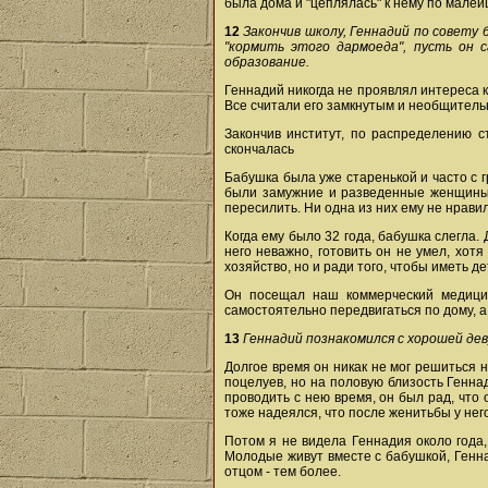
была дома и "цеплялась" к нему по малей
12
Закончив школу, Геннадий по совету
"кормить этого дармоеда", пусть он 
образование.
Геннадий никогда не проявлял интереса к 
Все считали его замкнутым и необщитель
Закончив институт, по распределению с
скончалась
Бабушка была уже старенькой и часто с г
были замужние и разведенные женщины, 
пересилить. Ни одна из них ему не нрави
Когда ему было 32 года, бабушка слегла
него неважно, готовить он не умел, хот
хозяйство, но и ради того, чтобы иметь д
Он посещал наш коммерческий медицин
самостоятельно передвигаться по дому, а
13
Геннадий познакомился с хорошей дев
Долгое время он никак не мог решиться 
поцелуев, но на половую близость Генна
проводить с нею время, он был рад, что 
тоже надеялся, что после женитьбы у нег
Потом я не видела Геннадия около года,
Молодые живут вместе с бабушкой, Геннад
отцом - тем более.