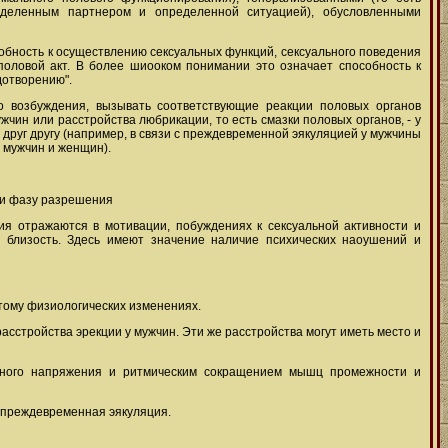
деленным партнером и определенной ситуацией), обусловленными
собность к осуществлению сексуальных функций, сексуального поведения
половой акт. В более шиооком понимании это означает способность к
дотворению".
го возбуждения, вызывать соответствующие реакции половых органов
жчин или расстройства любрикации, то есть смазки половых органов, - у
 друг другу (например, в связи с преждевременной эякуляцией у мужчины
 мужчин и женщин).
м и фазу разрешения
ия отражаются в мотивации, побуждениях к сексуальной активности и
 близость. Здесь имеют значение наличие психических наоушений и
этому физиологических изменениях.
асстройства эрекции у мужчин. Эти же расстройства могут иметь место и
льного напряжения и ритмическим сокращением мышц промежности и
и преждевременная эякуляция.