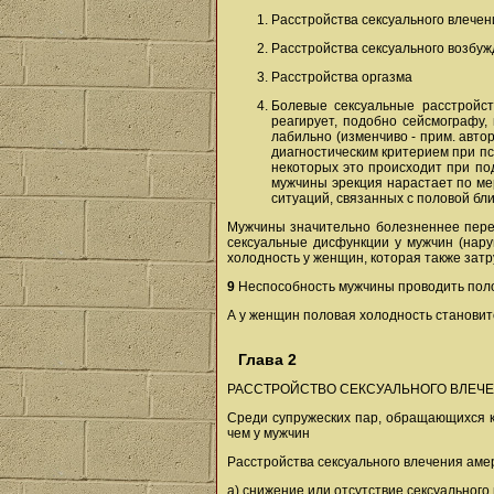
Расстройства сексуального влечен
Расстройства сексуального возбу
Расстройства оргазма
Болевые сексуальные расстройст
реагирует, подобно сейсмографу,
лабильно (изменчиво - прим. авто
диагностическим критерием при пс
некоторых это происходит при под
мужчины эрекция нарастает по ме
ситуаций, связанных с половой бл
Мужчины значительно болезненнее переж
сексуальные дисфункции у мужчин (нару
холодность у женщин, которая также зат
9
Неспособность мужчины проводить полов
А у женщин половая холодность становитс
Глава 2
РАССТРОЙСТВО СЕКСУАЛЬНОГО ВЛЕЧ
Среди супружеских пар, обращающихся к 
чем у мужчин
Расстройства сексуального влечения аме
а) снижение или отсутствие сексуальног