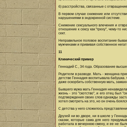
б) расстройства, связанные с отвращени
В первом случае снижение или отсутств
нарушениями в эндокринной системе.
Снижение сексуального влечения и отвр
отношение к сексу как "греху", чему-то 
сект.
Неправильное половое воспитание бывает
мужчинами и прививая собственное негат
11
Клинический пример
Геннадий С., 34 года. Образование высше
Родители в разводе. Мать - женщина прим
детстве Геннадия воспитывала бабушка. О
даже оскорбить собственную мать, замахн
Бывшего мужа мать Геннадия ненавидела, 
жизнь - это "скотство", и его отец был "
подтверждения своих слов однажды заста
хотел смотреть на это, но он очень боялс
С детства у него сложилось представлени
Друзей ни во дворе, ни в школе у Геннад
сказки, которые сама для него придумы
работала в вечернюю смену, и ее не был