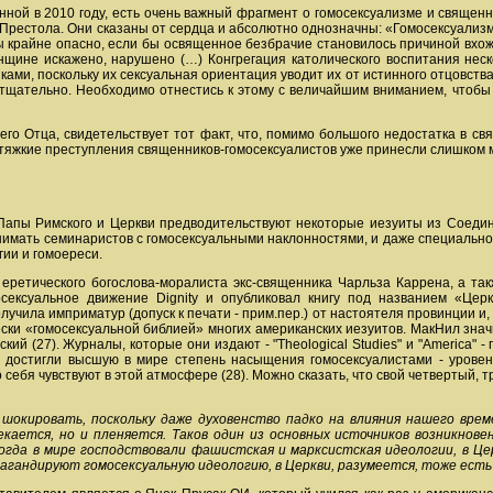
анной в 2010 году, есть очень важный фрагмент о гомосексуализме и свяще
Престола. Они сказаны от сердца и абсолютно однозначны: «Гомосексуализм
ы крайне опасно, если бы освященное безбрачие становилось причиной вхож
нщине искажено, нарушено (…) Конгрегация католического воспитания неск
ками, поскольку их сексуальная ориентация уводит их от истинного отцовств
тщательно. Необходимо отнестись к этому с величайшим вниманием, чтобы 
его Отца, свидетельствует тот факт, что, помимо большого недостатка в с
 тяжкие преступления священников-гомосексуалистов уже принесли слишком м
апы Римского и Церкви предводительствуют некоторые иезуиты из Соедине
мать семинаристов с гомосексуальными наклонностями, и даже специально пр
ии и гомоереси.
еретического богослова-моралиста экс-священника Чарльза Каррена, а та
ексуальное движение Dignity и опубликовал книгу под названием «Церк
лучила имприматур (допуск к печати - прим.пер.) от настоятеля провинции и
ески «гомосексуальной библией» многих американских иезуитов. МакНил значи
ий (27). Журналы, которые они издают - "Theological Studies" и "America"
 достигли высшую в мире степень насыщения гомосексуалистами - уровень
себя чувствуют в этой атмосфере (28). Можно сказать, что свой четвертый,
 шокировать, поскольку даже духовенство падко на влияния нашего вре
кается, но и пленяется. Таков один из основных источников возникнове
огда в мире господствовали фашистская и марксистская идеологии, в Ц
пагандируют гомосексуальную идеологию, в Церкви, разумеется, тоже есть 