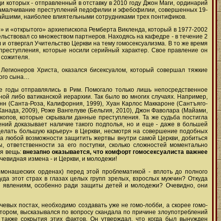
и которых - отправленный в отставку в 2010 году Джон Маги, ординарий
а замалчивание преступлений педофилии и эфебофилии, совершенных 19-
жайшими, наиболее влиятельными сотрудниками трех понтификов.
го» и «открытого» архиепископа Ремберта Викленда, который в 1977-2002
ельствовал со множеством партнеров. Находясь на кафедре - в течение 2
 и отвергал Учительство Церкви на тему гомосексуализма. В то же время
 преступления, которые носили серийный характер. Свое правление он
 сожителя.
Легионеров Христа, оказался бисексуалом, который совершал тяжкие
ного сына…
е годы отправлялись в Рим. Помогало только лишь непосредственное
ой либо ватиканской иерархии. Так было во многих случаях. Например,
 (Санта-Роза, Калифорния, 1999), Хуан Карлос Маккароне (Сантъяго-
Канада, 2009), Роже Вангелуве (Бельгия, 2010), Джон Фаволара (Майами,
копов, которые скрывали данные преступления. Та же судьба постигла
лений доказывает наличие такого подполья, но и еще - даже в большей
сделать большую карьеру» в Церкви, несмотря на совершение подобных
да любой возможности защитить жертвы внутри самой Церкви, добиться
, ответственности за его поступки, сколько сложностей моментально
ая вещь:
внезапно оказывается, что комфорт гомосексуалиста важнее
очевидная измена - и Церкви, и молодежи!
 монашеских орденах) перед этой проблематикой - вплоть до полного
да этот страх в глазах целых групп зрелых, взрослых мужчин? Откуда
им явлениям, особенно ради защиты детей и молодежи? Очевидно, они
чевых постах, необходимо создавать уже не гомо-лобби, а скорее гомо-
атором, высказывался по вопросу скандала по причине злоупотреблений
также сокрытия этих фактов. Он утверждал, что когда был вынужден