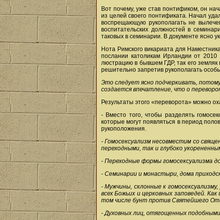
Вот почему, уже став понтификом, он на
из целей своего понтификата. Начал удал
воспрещающую рукополагать не вылечен
воспитательских должностей в семинари
таковых в семинарии. В документе ясно у
Нота Римского викариата для Наместника 
послании католикам Ирландии от 2010 
люстрацию в бывшем ГДР, так его земляк
решительно запретив рукополагать особы
Это следует ясно подчеркивать, потому
создается впечатление, что о переворо
Результаты этого «переворота» можно о
- Вместо того, чтобы разделять гомосе
которые могут появляться в период полов
рукоположения.
- Гомосексуализм несовместим со свяще
переходными, так и глубоко укорененны
- Переходные формы гомосексуализма д
- Семинарии и монастыри, дома приходс
- Мужчины, склонные к гомосексуализму
всех Божьих и церковных заповедей. Как
том числе бунт против Святейшего От
- Духовных лиц, отягощенных подобными