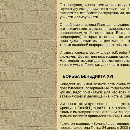
Так поступая, члены гомо-мафии могут 
карикатуру священнического служения - т
становятся все более распущенными, нач
убийств и самоубийств.
О проблеме епископа Паетца я случайно 
его психическое и духовное здоровье о
священником, чтобы не оставить Божье с
ординарием), которых я встречал на м
приводили - везде мы встречались со с
толики подобной информации, чтобы вызв
И здесь снова к месту слова о.Юзефа А
структуры Церкви для реализации своих
Настоящей угрозой для Церкви являются
хитро и умело. Такие ситуации - это огр
БОРЬБА БЕНЕДИКТА XVI
Бенедикт XVI имел возможность очень хо
преступления, совершаемые гомосексуал
кризис, надо признаться. Для нас всех 
затемняющей и делающей нечистым. Свящ
Именно о таком духовенстве, в первую о
Христу от Своей Церкви? (…) Как часто 
сколько им злоупотребляют! Как мало вер
должен целиком принадлежать Ему! Скольк
Также он говорил: «Величайшее гонение 
престол апостола Петра 24 апреля 2005 го