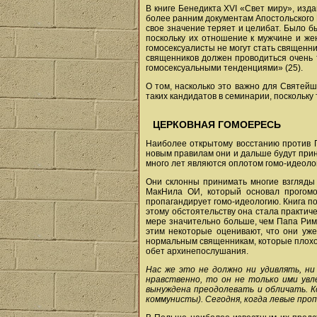
В книге Бенедикта XVI «Свет миру», изд
более ранним документам Апостольского 
свое значение теряет и целибат. Было б
поскольку их отношение к мужчине и же
гомосексуалисты не могут стать священни
священников должен проводиться очень 
гомосексуальными тенденциями» (25).
О том, насколько это важно для Святейш
таких кандидатов в семинарии, поскольку
ЦЕРКОВНАЯ ГОМОЕРЕСЬ
Наиболее открытому восстанию против П
новым правилам они и дальше будут прини
много лет являются оплотом гомо-идеолог
Они склонны принимать многие взгляды 
МакНила ОИ, который основал прогомос
пропагандирует гомо-идеологию. Книга по
этому обстоятельству она стала практич
мере значительно больше, чем Папа Римск
этим некоторые оценивают, что они уже
нормальным священникам, которые плохо 
обет архинепослушания.
Нас же это не должно ни удивлять, ни
нравственно, то он не только ими увле
вынуждена преодолевать и обличать. К
коммунисты). Сегодня, когда левые про