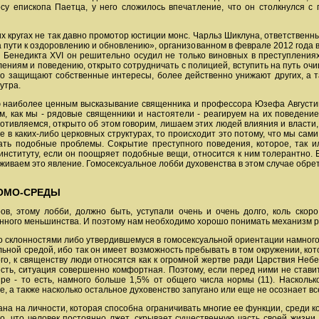
у епископа Паетца, у него сложилось впечатление, что он столкнулся с
этих кругах не так давно промотор юстиции монс. Чарльз Шиклуна, ответствен
а пути к оздоровлению и обновлению», организованном в феврале 2012 года
а Бенедикта XVI он решительно осудил не только виновных в преступлениях
ниям и поведению, открыто сотрудничать с полицией, вступить на путь оч
о защищают собственные интересы, более действенно унижают других, а 
утра.
аю наиболее ценным высказывание священника и профессора Юзефа Августин
ом, как мы - рядовые священники и настоятели - реагируем на их поведени
ротивляемся, открыто об этом говорим, лишаем этих людей влияния и власт
е в каких-либо церковных структурах, то происходит это потому, что мы сам
ть подобные проблемы. Сокрытие преступного поведения, которое, так и
институту, если он поощряет подобные вещи, относится к ним толерантно. Е
живаем это явление. Гомосексуальное лобби духовенства в этом случае обрет
ОМО-СРЕДЫ
в, этому лобби, должно быть, уступали очень и очень долго, коль ско
нного меньшинства. И поэтому нам необходимо хорошо понимать механизм р
 со склонностями либо утвердившемуся в гомосексуальной ориентации намно
льной средой, ибо так он имеет возможность пребывать в том окружении, ко
ого, к священству люди относятся как к огромной жертве ради Царствия Небе
 есть, ситуация совершенно комфортная. Поэтому, если перед ними не став
ре - то есть, намного больше 1,5% от общего числа нормы (11). Наскольк
, а также насколько остальное духовенство запугано или еще не осознает в
 рана на личности, которая способна ограничивать многие ее функции, среди
о, что человек постоянно лжет, скрывает существенную часть своей жизни