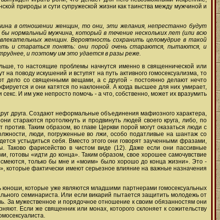
ской природы и сути супружеской жизни как таинства между мужчиной и
чина в отношении женщин, то они, эти желания, непрестанно будут
 бы нормальный мужчина, который в течение нескольких лет (или всю
ривлекательных женщин. Вероятность сохранить целомудрие в такой
жать и стараться понять: они порой очень стараются, пытаются, и
руднее, и поэтому им это удается в разы реже.
дальше, то настоящие проблемы начнутся именно в священнической или
 на поводу искушений и вступят на путь активного гомосексуализма, то
ют дело со священными вещами, а с другой - постоянно делают нечто
офируется и они катятся по наклонной. А когда высшее для них умирает,
секс. И им уже непросто помочь - а что, собственно, может их вразумить
 друг друга. Создают неформальные объединения мафиозного характера,
, они стараются протолкнуть и продвинуть людей своего круга, либо, по
 против. Таким образом, во главе Церкви порой могут оказаться люди с
должности, люди, погруженные во лжи, особо податливые на шантаж со
идется устыдиться себя. Вместо этого они говорят заученными фразами,
ы. Таково фарисейство в чистом виде (12). Даже если они пассивные
ми, готовы «идти до конца». Таким образом, свое хорошее самочувствие
 смеются, только бы мне и «моим» было хорошо до конца жизни». Это -
их», которые фактически имеют серьезное влияние на важные назначения
ть юноши, которые уже являются младшими партнерами гомосексуальных
суального семинариста. Или если викарий пытается защитить молодежь от
ель. За мужественное и порядочное отношение к своим обязанностям они
рняют. Если же священник или монах, которого склоняет к сожительству
омосексуалиста.