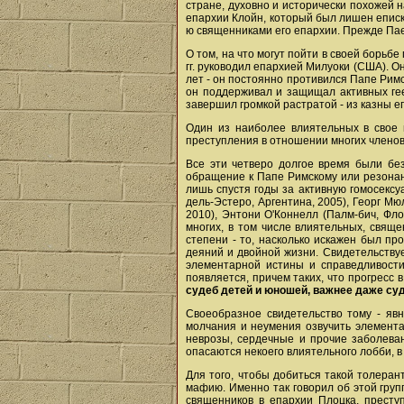
стране, духовно и исторически похожей 
епархии Клойн, который был лишен еписк
ю священниками его епархии. Прежде Пае
О том, на что могут пойти в своей борьб
гг. руководил епархией Милуоки (США). О
лет - он постоянно противился Папе Римс
он поддерживал и защищал активных гее
завершил громкой растратой - из казны 
Один из наиболее влиятельных в свое 
преступления в отношении многих членов
Все эти четверо долгое время были бе
обращение к Папе Римскому или резонанс
лишь спустя годы за активную гомосекс
дель-Эстеро, Аргентина, 2005), Георг Мю
2010), Энтони О'Коннелл (Палм-бич, Фл
многих, в том числе влиятельных, свяще
степени - то, насколько искажен был п
деяний и двойной жизни. Свидетельству
элементарной истины и справедливости.
появляется, причем таких, что прогресс 
судеб детей и юношей, важнее даже су
Своеобразное свидетельство тому - явн
молчания и неумения озвучить элемента
неврозы, сердечные и прочие заболеван
опасаются некоего влиятельного лобби, в 
Для того, чтобы добиться такой толеран
мафию. Именно так говорил об этой груп
священников в епархии Плоцка, престу