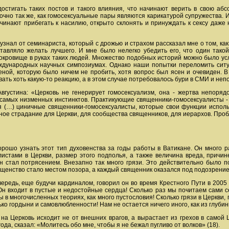
достигать таких постов и такого влияния, что начинают верить в свою аб
очно так же, как гомосексуальные пары являются карикатурой супружества. И
инают прибегать к насилию, открыто склонять и принуждать к сексу даже 
узнал от семинариста, который с дрожью и страхом рассказал мне о том, как
ставляло желать лучшего. И мне было нелегко убедить его, что один такой
окровище в руках таких людей. Множество подобных историй можно было ус
еждународных научных симпозиумах. Однако наши попытки переломить сит
теной, которую было ничем не пробить, хотя вопрос был ясен и очевиден. 
ать хоть какую-то реакцию, а в этом случае потребовалось бури в СМИ и неп
вгустина: «Церковь не генерирует гомосексуализм, она - жертва непоря
 самых низменных инстинктов. Практикующие священники-гомосексуалисты - 
 (…) циничные священники-гомосексуалисты, которые свои функции исполь
омное страдание для Церкви, для сообщества священников, для иерархов. Проб
рошо узнать этот тип духовенства за годы работы в Ватикане. Он много ра
истами в Церкви, размер этого подполья, а также величина вреда, причин
он стал потрясением. Внезапно так много грязи. Это действительно было п
енство стало местом позора, а каждый священник оказался под подозрением
чередь, еще будучи кардиналом, говорил он во время Крестного Пути в 2005 
Он входит в пустые и недостойные сердца! Сколько раз мы почитаем сами се
ы в многочисленных теориях, как много пустословия! Сколько грязи в Церкви,
о гордыни и самовлюбленности! Нам не остается ничего иного, как из глубины
на Церковь исходит не от внешних врагов, а вырастает из грехов в самой Це
да, сказал: «Молитесь обо мне, чтобы я не бежал пугливо от волков» (18).