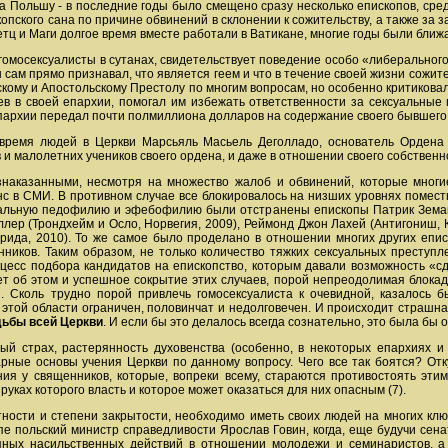
на Польшу - в последние годы было смещено сразу несколько епископов, сред
опского сана по причине обвинений в склонении к сожительству, а также з
тц и Маги долгое время вместе работали в Ватикане, многие годы были бли
е гомосексуалисты в сутанах, свидетельствует поведение особо «либерально
н сам прямо признавал, что является геем и что в течение своей жизни сожит
кому и Апостольскому Престолу по многим вопросам, но особенно критиковал
в в своей епархии, помогал им избежать ответственности за сексуальные
епархии передал почти полмиллиона долларов на содержание своего бывшего
время людей в Церкви Марсьяль Масьель Деголладо, основатель Ордена 
 и малолетних учеников своего ордена, и даже в отношении своего собствен
знаказанными, несмотря на множество жалоб и обвинений, которые многи
 в СМИ. В противном случае все блокировалось на низших уровнях поместн
уальную педофилию и эфебофилию были отстранены епископы Патрик Земанн
ллер (Трондхейм и Осло, Норвегия, 2009), Реймонд Джон Лахей (Антигониш, 
орида, 2010). То же самое было проделано в отношении многих других епис
нников. Таким образом, не только количество тяжких сексуальных преступ
роцесс подбора кандидатов на епископство, которым давали возможность «
ет об этом и успешное сокрытие этих случаев, порой непреодолимая блока
 Сколь трудно порой привлечь гомосексуалиста к очевидной, казалось бы
в этой области ограничен, половинчат и недолговечен. И происходит страшн
дьбы всей Церкви
. И если бы это делалось всегда сознательно, это была бы 
ый страх, растерянность духовенства (особенно, в некоторых епархиях и
рные основы учения Церкви по данному вопросу. Чего все так боятся? Отку
ия у священников, которые, вопреки всему, стараются противостоять эт
руках которого власть и которое может оказаться для них опасным (7).
тности и степени закрытости, необходимо иметь своих людей на многих клю
пе польский министр справедливости Ярослав Говин, когда, еще будучи сен
пных насильственных действий в отношении молодежи и семинаристов, а 