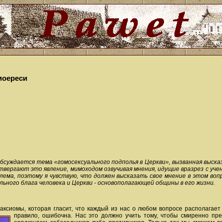
омоереси
обсуждается тема «гомосексуального подполья в Церкви», вызванная высказ
твергают это явление, мимоходом озвучивая мнения, идущие вразрез с учен
блема, поэтому я чувствую, что должен высказать свое мнение в этом во
льного блага человека и Церкви - основополагающей общины в его жизни.
 аксиомы, которая гласит, что каждый из нас о любом вопросе располагает
правило, ошибочна. Нас это
должно учить тому, чтобы смиренно пре