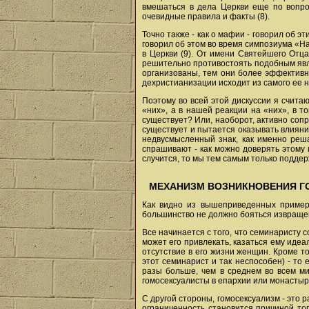
вмешаться в дела Церкви еще по вопрос
очевидные правила и факты (8).
Точно также - как о мафии - говорил об 
говорил об этом во время симпозиума «Н
в Церкви (9). От имени Святейшего Отц
решительно противостоять подобным явле
организованы, тем они более эффективн
дехристианизации исходит из самого ее н
Поэтому во всей этой дискуссии я счит
«них», а в нашей реакции на «них», в т
существует? Или, наоборот, активно соп
существует и пытается оказывать влияни
недвусмысленный знак, как именно реша
спрашивают - как можно доверять этому 
случится, то мы тем самым только поддер
МЕХАНИЗМ ВОЗНИКНОВЕНИЯ Г
Как видно из вышеприведенных примеро
большинство не должно бояться извраще
Все начинается с того, что семинаристу
может его привлекать, казаться ему идеа
отсутствие в его жизни женщин. Кроме т
этот семинарист и так неспособен) - то
разы больше, чем в среднем во всем ми
гомосексуалисты в епархии или монастыре
С другой стороны, гомосексуализм - это
ограниченность становится причиной тог