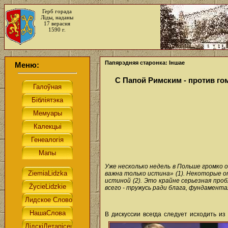
Герб горада
Ліды, наданы
17 верасня
1590 г.
Папярэдняя старонка: Іншае
Меню:
С Папой Римским - против г
Уже несколько недель в Польше громко 
важна только истина» (1). Некоторые о
истиной (2). Это крайне серьезная про
всего - тружусь ради блага, фундамента
В дискуссии всегда следует исходить из