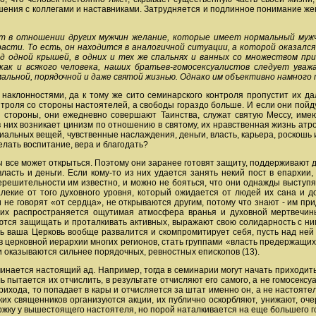
ения с коллегами и наставниками. Затрудняется и подлинное понимание жен
ет в отношении других мужчин желание, которые имеет нормальный муж
сти. То есть, он находится в аналогичной ситуации, а которой оказался
од одной крышей, в одних и тех же спальнях и ванных со множеством п
 как и всякого человека, наших братьев-гомосексуалистов следует ува
льной, порядочной и даже святой жизнью. Однако им объективно намного т
 наклонностями, да к тому же сито семинарского контроля пропустит их 
троля со стороны настоятелей, а свободы гораздо больше. И если они пойдут
 стороны, они ежедневно совершают Таинства, служат святую Мессу, име
в них возникает цинизм по отношению в святому, их нравственная жизнь атр
альных вещей, чувственные наслаждения, деньги, власть, карьера, роскошь и 
делать воспитание, вера и благодать?
ы все может открыться. Поэтому они заранее готовят защиту, поддерживают
власть и деньги. Если кому-то из них удается занять некий пост в епархии
нерешительности им известно, и можно не бояться, что они однажды выступят
алекие от того духовного уровня, который ожидается от людей их сана и 
и не говорят «от сердца», не открываются другим, потому что знают - им пр
 них распространяется ощутимая атмосфера вранья и духовной мертвечин
аются защищать и проталкивать активных, выражают свою солидарность с ни
ь ваша Церковь вообще развалится и скомпромитирует себя, пусть над ней
и в церковной иерархии многих регионов, стать группами «власть предержащ
и оказываются сильнее порядочных, ревностных епископов (13).
чинается настоящий ад. Например, тогда в семинарии могут начать приходи
ь пытается их отчислить, в результате отчисляют его самого, а не гомосек
рихода, то попадает в кары и отчисляется за штат именно он, а не настоят
ких священников организуются акции, их публично оскорбляют, унижают, оче
ржку у вышестоящего настоятеля, но порой наталкивается на еще большего г