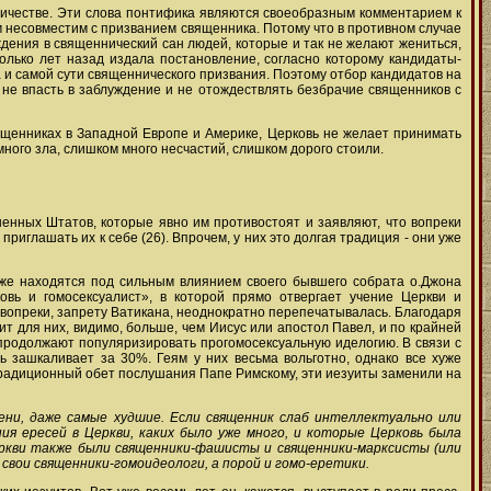
нничестве. Эти слова понтифика являются своеобразным комментарием к
 несовместим с призванием священника. Потому что в противном случае
дения в священнический сан людей, которые и так не желают жениться,
олько лет назад издала постановление, согласно которому кандидаты-
а и самой сути священнического призвания. Поэтому отбор кандидатов на
не впасть в заблуждение и не отождествлять безбрачие священников с
вященниках в Западной Европе и Америке, Церковь не желает принимать
ного зла, слишком много несчастий, слишком дорого стоили.
нных Штатов, которые явно им противостоят и заявляют, что вопреки
иглашать их к себе (26). Впрочем, у них это долгая традиция - они уже
кже находятся под сильным влиянием своего бывшего собрата о.Джона
овь и гомосексуалист», в которой прямо отвергает учение Церкви и
, вопреки, запрету Ватикана, неоднократно перепечатывалась. Благодаря
т для них, видимо, больше, чем Иисус или апостол Павел, и по крайней
 - продолжают популяризировать прогомосексуальную иделогию. В связи с
 зашкаливает за 30%. Геям у них весьма вольготно, однако все хуже
 традиционный обет послушания Папе Римскому, эти иезуиты заменили на
мени, даже самые худшие. Если священник слаб интеллектуально или
ния ересей в Церкви, каких было уже много, и которые Церковь была
еркви также были священники-фашисты и священники-марксисты (или
свои священники-гомоидеологи, а порой и гомо-еретики.