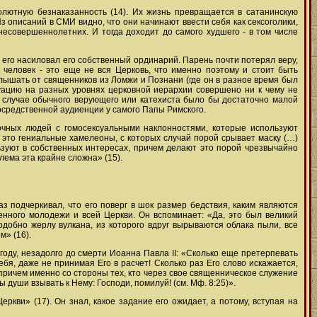
солютную безнаказанность (14). Их жизнь превращается в сатанинскую
з описаний в СМИ видно, что они начинают ввести себя как сексоголики,
несовершеннолетних. И тогда доходит до самого худшего - в том числе
 его насиловал его собственный ординарий. Парень почти потерял веру,
 человек - это еще не вся Церковь, что именно поэтому и стоит быть
лышать от священников из Ломжи и Познани (где он в разное время был
уацию на разных уровнях церковной иерархии совершено ни к чему не
В случае обычного верующего или катехиста было бы достаточно малой
осредственной аудиенции у самого Папы Римского.
дочных людей с гомосексуальными наклонностями, которые используют
это гениальные хамелеоны, с которых случай порой срывает маску (…)
зуют в собственных интересах, причем делают это порой чрезвычайно
лема эта крайне сложна» (15).
з подчеркивал, что его поверг в шок размер бедствия, каким являются
енного молодежи и всей Церкви. Он вспоминает: «Да, это был великий
одобно жерлу вулкана, из которого вдруг вырываются облака пыли, все
» (16).
году, незадолго до смерти Иоанна Павла II: «Сколько еще претерпевать
бя, даже не принимая Его в расчет! Сколько раз Его слово искажается,
 причем именно со стороны тех, кто через свое священническое служение
 души взывать к Нему: Господи, помилуй! (см. Мф. 8:25)».
ркви» (17). Он знал, какое задание его ожидает, а потому, вступая на