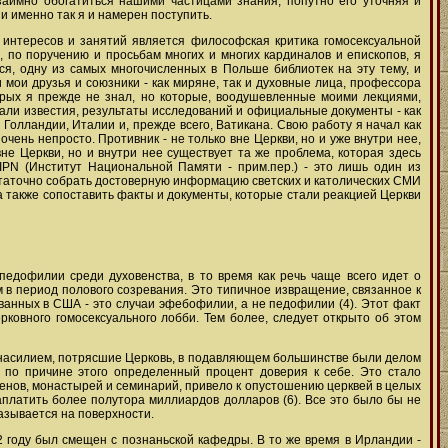
заимно обогатиться нашими частицами знания, попутно его уточняя и
и именно так я и намерен поступить.
 интересов и занятий является философская критика гомосексуальной
, по поручению и просьбам многих и многих кардиналов и епископов, я
тся, одну из самых многочисленных в Польше библиотек на эту тему, и
мои друзья и союзники - как миряне, так и духовные лица, профессора
орых я прежде не знал, но которые, воодушевленные моими лекциями,
ли известия, результаты исследований и официальные документы - как
 Голландии, Италии и, прежде всего, Ватикана. Свою работу я начал как
чень непросто. Противник - не только вне Церкви, но и уже внутри нее,
не Церкви, но и внутри нее существует та же проблема, которая здесь
IPN (Институт Национальной Памяти - прим.пер.) - это лишь один из
остаточно собрать достоверную информацию светских и католических СМИ
а также сопоставить факты и документы, которые стали реакцией Церкви
едофилии среди духовенства, в то время как речь чаще всего идет о
м в период полового созревания. Это типичное извращение, связанное к
ванных в США - это случаи эфебофилии, а не педофилии (4). Этот факт
рковного гомосексуального лобби. Тем более, следует открыто об этом
м насилием, потрясшие Церковь, в подавляющем большинстве были делом
в по причине этого определенный процент доверия к себе. Это стало
денов, монастырей и семинарий, привело к опустошению церквей в целых
платить более полутора миллиардов долларов (6). Все это было бы не
казывается на поверхности.
 году был смещен с познаньской кафедры. В то же время в Ирландии -