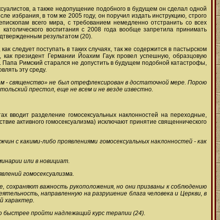
ксуалистов, а также недопущение подобного в будущем он сделал одной
ле избрания, в том же 2005 году, он поручил издать инструкцию, строго
епископам всего мира, с требованием немедленно отстранить со всех
я католического воспитания с 2008 года вообще запретила принимать
одтвержденным результатом (20).
как следует поступать в таких случаях, так же содержится в пастырском
, как президент Германии Йоахим Гаук провел успешную, образцовую
). Папа Римский старался не допустить в будущем подобной катастрофы,
влять эту среду.
изм - священство» не был отрефлексирован в достаточной мере. Порою
ольский престол, еще не всем и не везде известно.
тах вводит разделение гомосексуальных наклонностей на переходные,
утствие активного гомосексуализма) исключают принятие священнического
жчин с какими-либо проявлениями гомосексуальных наклонностей - как
инарии или в новициат.
явлений гомосексуализма.
ие, сохраняют важность рукоположения, но они призваны к соблюдению
деятельность, направленную на разрушение блага человека и Церкви, в
й характер.
о быстрее пройти надлежащий курс терапии (24).