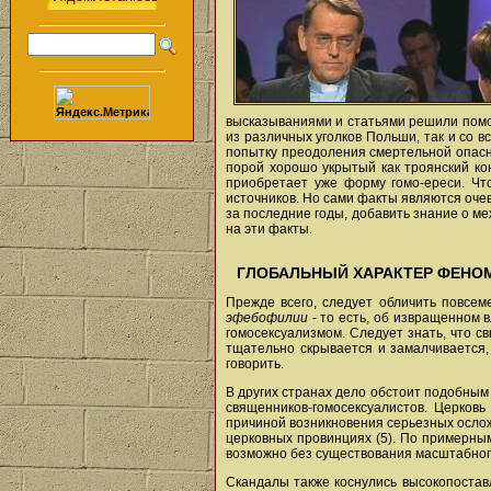
высказываниями и статьями решили помо
из различных уголков Польши, так и со в
попытку преодоления смертельной опаснос
порой хорошо укрытый как троянский кон
приобретает уже форму гомо-ереси. Что
источников. Но сами факты являются оче
за последние годы, добавить знание о м
на эти факты.
ГЛОБАЛЬНЫЙ ХАРАКТЕР ФЕНО
Прежде всего, следует обличить повсем
эфебофилии
- то есть, об извращенном 
гомосексуализмом. Следует знать, что с
тщательно скрывается и замалчивается, 
говорить.
В других странах дело обстоит подобным
священников-гомосексуалистов. Церков
причиной возникновения серьезных ослож
церковных провинциях (5). По примерны
возможно без существования масштабного 
Скандалы также коснулись высокопостав