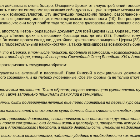
чал действовать очень быстро. Очищение Церкви от злоупотреблений гомосе
ять с постов скомпрометировавших себя духовных - уже в первые месяцы пос
ных гомосексуалистов. Эту инструкцию предварило письмо, разосланное 
ях священников, имеющих гомосексуальные наклонности (19). Конгрегаци
казано, что они могут прийти туда только после долговременного лечения с п
апостола Петра - образцовый документ для всей Церкви (21). Образец того, 
года «Тяжкие грехи в отношении беззащитных детей» (22). Подобно тому
 в Ватикане провел солидное, достойное, христианское очищение Церкви (23
 с гомосексуальными наклонностями, а также ликвидировав возможность обно
 что в Церкви, в том числе польской, проблема взаимосвязи «гомосексуал
те в этой сфере, который совершил Святейший Отец Бенедикт XVI и Апост
характеризовать следующим образом:
ксуализм на активный и пассивный, Папа Римский в официальных докумен
ого созревания, и на глубоко укорененные. Обе эти формы (а не только отс
нническим призванием. Таким образом, строго воспрещено рукополагать му
ми. Также запрещено принимать таких лиц в семинарии.
олжны быть подвергнуты лечению еще перед принятием на первый курс сем
ких настоятелей и епископские курии должны быть очищены от любых про
, уже принявшие диаконское, священническое или епископское рукоположен
 и прочие священники, они должны жить в целомудрии, прекратить всякую 
ца и Апостольского Престола, а также деятельность, имеющую мафиозны
 психическим отклонениями, надлежит убедить в необходимости как можн