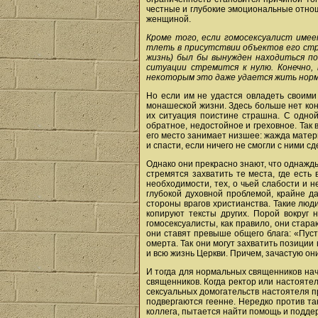
честные и глубокие эмоциональные отнош
женщиной.
Кроме того, если гомосексуалист име
тлеть в присутствии объектов его стра
жизнь) был бы вынужден находиться п
ситуации стремится к нулю. Конечно,
некоторым это даже удается жить норма
Но если им не удастся овладеть своими
монашеской жизни. Здесь больше нет кон
их ситуация поистине страшна. С одной
обратное, недостойное и греховное. Так 
его место занимает низшее: жажда матери
и спасти, если ничего не смогли с ними с
Однако они прекрасно знают, что однажд
стремятся захватить те места, где есть 
необходимости, тех, о чьей слабости и 
глубокой духовной проблемой, крайне д
стороны врагов христианства. Такие люд
копируют тексты других. Порой вокруг
гомосексуалисты, как правило, они стар
они ставят превыше общего блага: «Пуст
омерта. Так они могут захватить позици
и всю жизнь Церкви. Причем, зачастую он
И тогда для нормальных священников на
священников. Когда ректор или настоятел
сексуальных домогательств настоятеля п
подвергаются геенне. Нередко против та
коллега, пытается найти помощь и подде