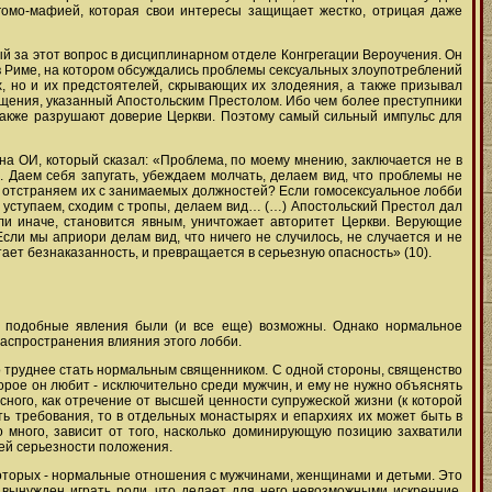
 гомо-мафией, которая свои интересы защищает жестко, отрицая даже
ный за этот вопрос в дисциплинарном отделе Конгрегации Вероучения. Он
 в Риме, на котором обсуждались проблемы сексуальных злоупотреблений
, но и их предстоятелей, скрывающих их злодеяния, а также призывал
ищения, указанный Апостольским Престолом. Ибо чем более преступники
также разрушают доверие Церкви. Поэтому самый сильный импульс для
а ОИ, который сказал: «Проблема, по моему мнению, заключается не в
е. Даем себя запугать, убеждаем молчать, делаем вид, что проблемы не
и, отстраняем их с занимаемых должностей? Если гомосексуальное лобби
и уступаем, сходим с тропы, делаем вид… (…) Апостольский Престол дал
ли иначе, становится явным, уничтожает авторитет Церкви. Верующие
сли мы априори делам вид, что ничего не случилось, не случается и не
ает безнаказанность, и превращается в серьезную опасность» (10).
ро подобные явления были (и все еще) возможны. Однако нормальное
аспространения влияния этого лобби.
го труднее стать нормальным священником. С одной стороны, священство
торое он любит - исключительно среди мужчин, и ему не нужно объяснять
сного, как отречение от высшей ценности супружеской жизни (к которой
ить требования, то в отдельных монастырях и епархиях их может быть в
о много, зависит от того, насколько доминирующую позицию захватили
сей серьезности положения.
 которых - нормальные отношения с мужчинами, женщинами и детьми. Это
, вынужден играть роли, что делает для него невозможными искренние,