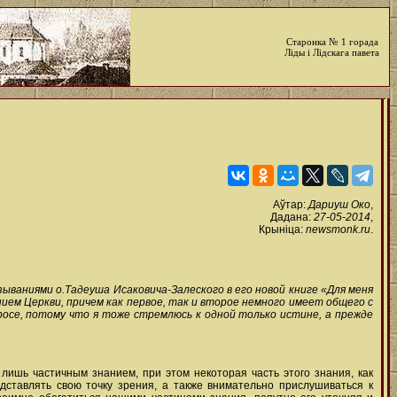
Старонка № 1 горада
Ліды і Лідскага павета
Аўтар:
Дариуш Око
,
Дадана:
27-05-2014
,
Крыніца:
newsmonk.ru
.
ываниями о.Тадеуша Исаковича-Залеского в его новой книге «Для меня
ием Церкви, причем как первое, так и второе немного имеет общего с
просе, потому что я тоже стремлюсь к одной только истине, а прежде
 лишь частичным знанием, при этом некоторая часть этого знания, как
дставлять свою точку зрения, а также внимательно прислушиваться к