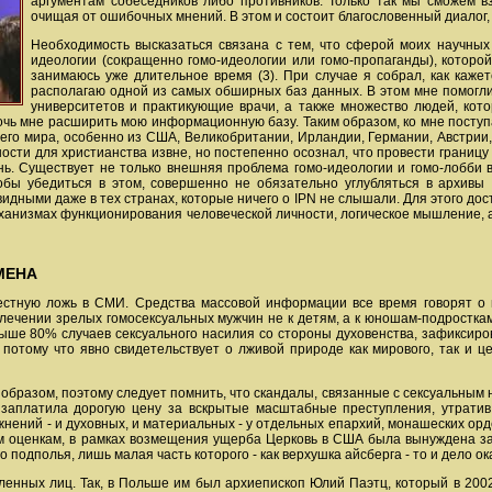
аргументам собеседников либо противников. Только так мы сможем в
очищая от ошибочных мнений. В этом и состоит благословенный диалог, 
Необходимость высказаться связана с тем, что сферой моих научных
идеологии (сокращенно гомо-идеологии или гомо-пропаганды), которой
занимаюсь уже длительное время (3). При случае я собрал, как каже
располагаю одной из самых обширных баз данных. В этом мне помогли 
университетов и практикующие врачи, а также множество людей, кот
чь мне расширить мою информационную базу. Таким образом, ко мне поступа
сего мира, особенно из США, Великобритании, Ирландии, Германии, Австрии,
ти для христианства извне, но постепенно осознал, что провести границу о
ь. Существует не только внешняя проблема гомо-идеологии и гомо-лобби в
бы убедиться в этом, совершенно не обязательно углубляться в архивы 
видными даже в тех странах, которые ничего о IPN не слышали. Для этого д
еханизмах функционирования человеческой личности, логическое мышление, 
МЕНА
естную ложь в СМИ. Средства массовой информации все время говорят о п
влечении зрелых гомосексуальных мужчин не к детям, а к юношам-подростка
выше 80% случаев сексуального насилия со стороны духовенства, зафиксиро
потому что явно свидетельствует о лживой природе как мирового, так и це
 образом, поэтому следует помнить, что скандалы, связанные с сексуальны
ь заплатила дорогую цену за вскрытые масштабные преступления, утрати
нений - и духовных, и материальных - у отдельных епархий, монашеских ор
м оценкам, в рамках возмещения ущерба Церковь в США была вынуждена за
подполья, лишь малая часть которого - как верхушка айсберга - то и дело о
ленных лиц. Так, в Польше им был архиепископ Юлий Паэтц, который в 2002