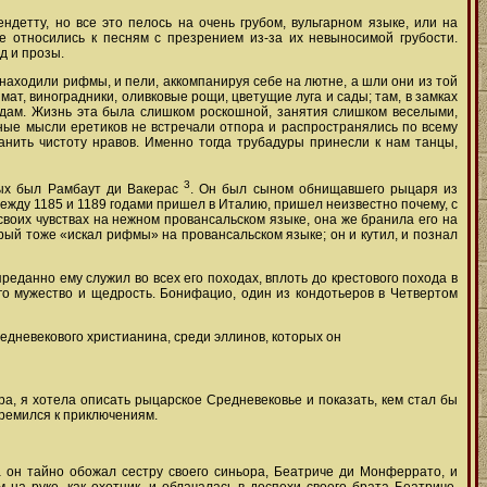
детту, но все это пелось на очень грубом, вульгарном языке, или на
ые относились к песням с презрением из-за их невыносимой грубости.
д и прозы.
находили рифмы, и пели, аккомпанируя себе на лютне, а шли они из той
ат, виноградники, оливковые рощи, цветущие луга и сады; там, в замках
е дам. Жизнь эта была слишком роскошной, занятия слишком веселыми,
жные мысли еретиков не встречали отпора и распространялись по всему
ранить чистоту нравов. Именно тогда трубадуры принесли к нам танцы,
3
ых был Рамбаут ди Вакерас
. Он был сыном обнищавшего рыцаря из
между 1185 и 1189 годами пришел в Италию, пришел неизвестно почему, с
своих чувствах на нежном провансальском языке, она же бранила его на
рый тоже «искал рифмы» на провансальском языке; он и кутил, и познал
еданно ему служил во всех его походах, вплоть до крестового похода в
го мужество и щедрость. Бонифацио, один из кондотьеров в Четвертом
едневекового христианина, среди эллинов, которых он
а, я хотела описать рыцарское Средневековье и показать, кем стал бы
тремился к приключениям.
 он тайно обожал сестру своего синьора, Беатриче ди Монферрато, и