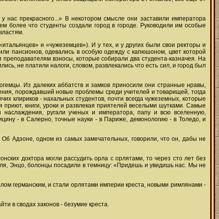
о у нас прекрасного...» В некотором смысле они заставили императора
ем более что студенты создали город в городе. Руководили им особые
властям.
«итальянцев» и «чужеземцев»). И у тех, и у других были свои ректоры и
или пансионов, одевались в особую одежду с капюшоном, цвет которой
и преподавателям взносы, которые собирали два студента-казначея. На
ились, не платили налоги, словом, развлекались что есть сил, и город был
богемцы. Из далеких аббатств и замков приносили они странные нравы,
ления, порождавший новые проблемы среди учителей и товарищей, тогда
чих клириков - нахальных студентов, почти всегда чужеземных, которые
 приют, книги, уроки и развлекая приятелей веселыми шутками. Самые
и наслаждения, ругали ученых и императора, папу и всю вселенную,
цину - в Салерно, точные науки - в Париже, демонологию - в Толедо, и
. Об Адзоне, одном из самых замечательных, говорили, что он, дабы не
онских доктора могли рассудить орла с орлятами, то через сто лет без
роля, Энцо, болонцы посадили в темницу: «Придешь и увидишь нас. Мы не
орлом германским, и стали орлятами империи креста, новыми римлянами -
йти в сводах законов - безумие креста.