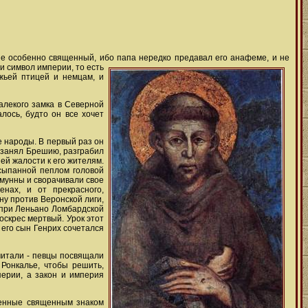
е особенно священный, ибо папа нередко предавал его анафеме, и не
 и символ империи, то есть
ожьей птицей и немцам, и
алекого замка в Северной
лось, будто он все хочет
е народы. В первый раз он
з занял Брешию, разграбил
ей жалости к его жителям.
осыпанной пеплом головой
омунны и сворачивали свое
нах, и от прекрасного,
ну против Веронской лиги,
т при Леньано Ломбардской
воскрес мертвый. Урок этот
 его сын Генрих сочетался
читали - певцы посвящали
Ронкалье, чтобы решить,
перии, а закон и империя
ренные священным знаком