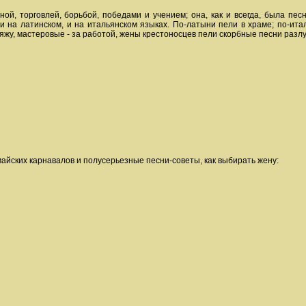
й, торговлей, борьбой, победами и учением; она, как и всегда, была песне
 и на латинском, и на итальянском языках. По-латыни пели в храме; по-ит
ряжу, мастеровые - за работой, жены крестоносцев пели скорбные песни разлу
йских карнавалов и полусерьезные песни-советы, как выбирать жену: