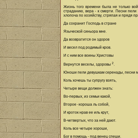
Жизнь того времени была не только войно
страданию, вера - к смерти. Песни пели
хлопоча по хозяйству, стряпая и прядя п
Да сохранит Господь в стране
Языческой синьора мне.
Да возвратится он здоров
И весел под родимый кров.
И с ним все воины Христовы
2
Вернутся веселы, здоровы
.
Юноши пели девушкам серенады, песни ма
Коль хочешь ты супругу взять,
Четыре вещи должен знать:
Во-первых, из семьи какой,
Второе -хороша ль собой,
И кроток нрав ее иль крут,
В-четвертых, что за ней дают.
Коль все четыре хороши,
Бог в помощь - под венец спеши.