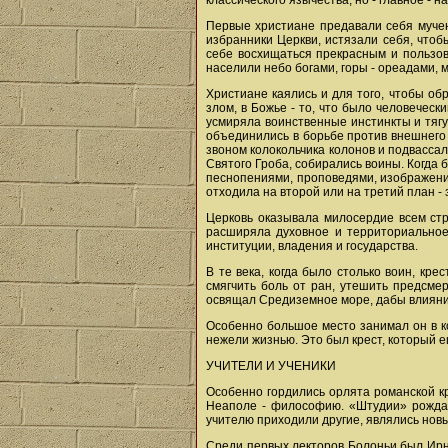
классического язычества, но - главное -
Первые христиане предавали себя мучени
избранники Церкви, истязали себя, что
себе восхищаться прекрасным и пользова
населили небо богами, горы - ореадами, 
Христиане каялись и для того, чтобы обр
злом, в Божье - то, что было человечес
усмиряла воинственные инстинкты и тягу
объединились в борьбе против внешнего 
звоном колокольчика колонов и подвассал
Святого Гроба, собирались воины. Когда
песнопениями, проповедями, изображения
отходила на второй или на третий план - 
Церковь оказывала милосердие всем стр
расширяла духовное и территориальное
институции, владения и государства.
В те века, когда было столько воин, кр
смягчить боль от ран, утешить предсме
освящал Средиземное море, дабы влияни
Особенно большое место занимал он в кон
нежели жизнью. Это был крест, который ещ
УЧИТЕЛИ И УЧЕНИКИ
Особенно гордились орлята романской кр
Неаполе - философию. «Штудии» рождали
учителю приходили другие, являлись нов
Среди первых лекторов Болоньи был Ирне