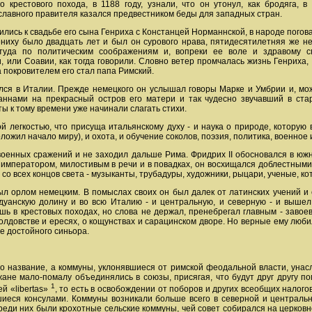
о крестового похода, в 1188 году, узнали, что он утонул, как бродяга, в
 славного правителя казался предвестником беды для западных стран.
овились к свадьбе его сына Генриха с Констанцей Норманнской, в народе погова
ениху было двадцать лет и был он сурового нрава, пятидесятилетняя же не
туда по политическим соображениям и, вопреки ее воле и здравому с
, или Соавии, как тогда говорили. Словно ветер промчалась жизнь Генриха,
а покровителем его стал папа Римский.
лся в Италии. Прежде немецкого он услышал говоры Марке и Умбрии и, мож
аннами на прекрасный остров его матери и так чудесно звучавший в ста
ы к тому времени уже начинали слагать стихи.
той легкостью, что присуща итальянскому духу - и наука о природе, котору
оложил начало миру), и охота, и обучение соколов, поэзия, политика, военное 
оенных сражений и не заходил дальше Рима. Фридрих II обосновался в южн
мператором, милостивым в речи и в повадках, он восхищался доблестными в
со всех концов света - музыканты, трубадуры, художники, рыцари, ученые, к
ыл орлом немецким. В помыслах своих он был далек от латинских учений и с
адуанскую долину и во всю Италию - и центральную, и северную - и выш
шь в крестовых походах, но слова не держал, пренебрегал главным - заво
олдовстве и ересях, о кощунствах и сарацинском дворе. Но верные ему любили
ее достойного синьора.
о название, а коммуны, уклонявшиеся от римской феодальной власти, унасле
ане мало-помалу объединялись в союзы, присягая, что будут друг другу п
1
й «libertas»
, то есть в освобождении от поборов и других всеобщих налого
иеся консулами. Коммуны возникали больше всего в северной и центральн
реди них были крохотные сельские коммуны, чей совет собирался на церков