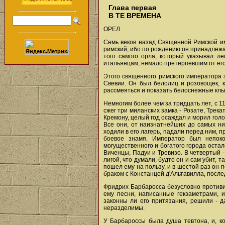
Глава первая
В ТЕ ВРЕМЕНА
ОРЕЛ
Семь веков назад Священной Римской им
римский, ибо по рождению он принадлежа
того самого орла, который указывал ле
итальянцам, немало претерпевшим от его
Этого священного римского императора 
Свевии. Он был белолиц и розовощек, к
рассмеяться и показать белоснежные клык
Немногим более чем за тридцать лет, с 1
сжег три миланских замка - Розате, Трек
Кремону, целый год осаждал и морил голо
Все они, от наизнатнейших до самых ни
ходили в его лагерь, падали перед ним, 
боевое знамя. Император был непоко
могущественного и богатого города остал
Виченцы, Падуи и Тревизо. В четвертый 
лигой, что думали, будто он и сам убит, т
пошел ему на пользу, и в шестой раз он 
браком с Констанцей д'Альтавилла, посл
Фридрих Барбаросса безусловно противил
ему песни, написанные гекзаметрами, 
законны ли его притязания, решили - д
неразделимы.
У Барбароссы была душа тевтона, и, к