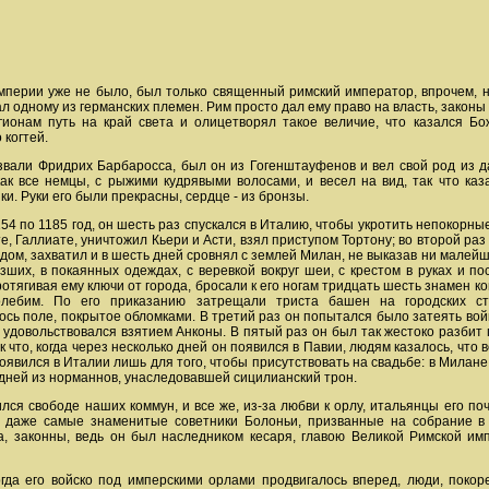
перии уже не было, был только священный римский император, впрочем, н
л одному из германских племен. Рим просто дал ему
право на власть, законы
гионам путь на край света и олицетворял такое величие, что казался Б
 когтей.
звали Фридрих Барбаросса, был он из Гогенштауфенов и вел свой род из д
ак все немцы, с рыжими кудрявыми волосами, и весел на вид, так что каза
и. Руки его были прекрасны, сердце - из бронзы.
154 по 1185 год, он шесть раз спускался в Италию, чтобы укротить непокорны
ате, Галлиате, уничтожил Кьери и Асти, взял приступом Тортону; во второй ра
дом, захватил и в шесть дней сровнял с землей Милан, не выказав ни малейш
зших, в покаянных одеждах, с веревкой вокруг шеи, с крестом в руках и п
протягивая ему ключи от города, бросали к его ногам тридцать шесть знамен к
лебим. По его приказанию затрещали триста башен на городских сте
ось поле, покрытое обломками. В третий раз он попытался было затеять вой
- удовольствовался взятием Анконы. В пятый раз он был так жестоко разби
ак что, когда через несколько дней он появился в Павии, людям казалось, что 
появился в Италии лишь для того, чтобы присутствовать на свадьбе: в Милане
едней из норманнов, унаследовавшей сицилианский трон.
ся свободе наших коммун, и все же, из-за любви к орлу, итальянцы его по
и даже самые знаменитые советники Болоньи, призванные на собрание в 
а, законны, ведь он был наследником кесаря, главою Великой Римской им
огда его войско под имперскими орлами продвигалось вперед, люди, поко