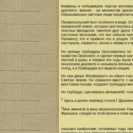
Коммуны и победившие партии воспевали
диалекте, вернее - на множестве диале
Образованные светские люди предпочитали
Провансальский был особенно в моде. Ег
прекрасной земли, которая протянулась д
знатных феодалов, сменяли друг друга 
настолько веселыми, что все забыли при
Провансу, что и привело его в упадок. 
пасторали, сирвенты, песни о любви и о в
Но прежде трубадуры прославились по
графства Оранского, и сделал первые шаг
лютней в руках, и первые его годы были
генуэзском диалекте и называла грязным
голод, а в Ломбардии его видели нищим.
Но при дворе Монферрато он обрел счаст
Святую Землю. Он сражался вместе с ни
крестовом походе, подарил трубадуру мн
Но трубадур, сделавшись вельможей, тоск
2
Здесь и далее перевод стихов Г.Дашевско
3
Мне вменяли в вину жизнеописание Рамб
Франциск, следуй он этой жизни и этим н
называл грифонами, оплакивал годы сво