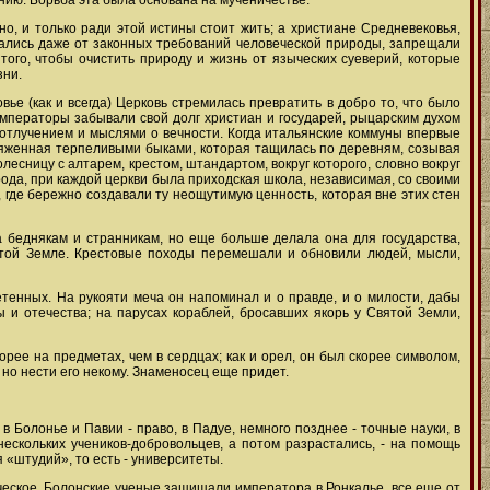
нию. Борьба эта была основана на мученичестве.
но, и только ради этой истины стоит жить; а христиане Средневековья,
вались даже от законных требований человеческой природы, запрещали
того, чтобы очистить природу и жизнь от языческих суеверий, которые
зни.
вье (как и всегда) Церковь стремилась превратить в добро то, что было
 императоры забывали свой долг христиан и государей, рыцарским духом
 отлучением и мыслями о вечности. Когда итальянские коммуны впервые
пряженная терпеливыми быками, которая тащилась по деревням, созывая
лесницу с алтарем, крестом, штандартом, вокруг которого, словно вокруг
ода, при каждой церкви была приходская школа, независимая, со своими
где бережно создавали ту неощутимую ценность, которая вне этих стен
 беднякам и странникам, но еще больше делала она для государства,
той Земле. Крестовые походы перемешали и обновили людей, мысли,
етенных. На рукояти меча он напоминал и о правде, и о милости, дабы
 и отечества; на парусах кораблей, бросавших якорь у Святой Земли,
корее на предметах, чем в сердцах; как и орел, он был скорее символом,
, но нести его некому. Знаменосец еще придет.
 Болонье и Павии - право, в Падуе, немного позднее - точные науки, в
ескольких учеников-добровольцев, а потом разрастались, - на помощь
«штудий», то есть - университеты.
ческое. Болонские ученые защищали императора в Ронкалье, все еще от