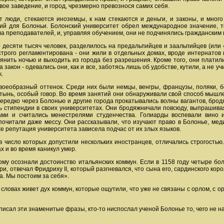
вое заведение, и город, чрезмерно превознося самих себя.
ут люди, стекаются иноземцы, к нам стекаются и деньги, и законы, и мног
егий для Болоньи. Болонский университет обрел международное значение, т
а преподавателей, и, управляя обучением, они не подчинялись гражданским 
ло десяти тысяч человек, разделилось на предальпийцев и заальпийцев (или 
трого регламентирована - они жили в отдельных домах, вроде интернатов 
янить ночью и выходить из города без разрешения. Кроме того, они платил
закон - одевались они, как и все, заботясь лишь об удобстве, кутили, а не уч
.
своеобразный оттенок. Среди них были немцы, венгры, французы, поляки, 
латынь, особый говор. Во время занятий они обнаруживали свой способ мыш
Нередко через Болонью и другие города прокатывались волны вагантов, бродя
ь стипендии в своих университетах. Они бродяжничали повсюду, выпрашивая
ами и считались менестрелями студенчества. Голиарды воспевали вино 
очитали даже мессу. Они рассказывали, что изучают право в Болонье, меди
же репутация университета зависела подчас от их злых языков.
в число которых допустили нескольких иностранцев, отличались строгостью
х и во время каникул умер.
му осознали достоинство итальянских коммун. Если в 1158 году четыре бол
, отвечал Фридриху II, который разгневался, что сына его, сардинского ко
а. Мы постоим за себя».
о словах живет дух коммун, которые ощутили, что уже не связаны с орлом, с 
писал эти знаменитые фразы, кто-то ниспослал ученой Болонье то, чего не на