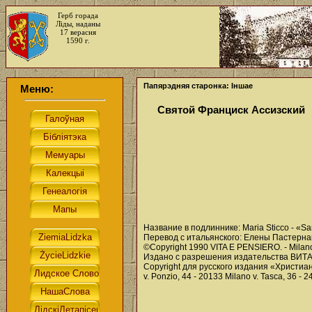
Герб горада
Ліды, наданы
17 верасня
1590 г.
Папярэдняя старонка: Іншае
Меню:
Святой Франциск Ассизский
Название в подлиннике: Maria Sticco - «Sa
Перевод с итальянского: Елены Пастерна
©Copyright 1990 VITA E PENSIERO. - Milan
Издано с разрешения издательства ВИТА
Copyright для русского издания «Христианс
v. Ponzio, 44 - 20133 Milano v. Tasca, 36 - 