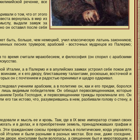
 киликийской речонке, все
ривали о том, что от этого
веста вернулась в мир из
мыслу, выдали замуж за
 но он оставил после себя
ет быть, больше, чем немецкий, учил классическую латынь законников;
ринных песнях труверов; арабский - восточных мудрецов из Палермо;
ю в то время считали мракобесием, и философия (он спорил с арабскими
искусство.
ой Италии, а в Палермо и в апулийских замках устроил себе покои для
оинами, и к его двору, блиставшему талантами, роскошью, восточной и
оторых он с почтением и радостью принимал и щедро одаривал.
ледовал учениям арабским, а в политике он, как и его предки, боролся
ел лишь видимым победителем. Он обещал первосвященникам, которые
еванием Гроба Господня, и первосвященники трижды проклинали его. Он
 его так истово, что, разуверившись в нем, разбивали голову о стену, а
довали и мысль ее и кровь. Там, где в IX веке император ставил своих
омогать и в делах, и в приобретении земель, принадлежавших графам и
в. Эти гражданские союзы превратились в политические, когда управлять
ой Италии и были разными в разных местах. Все они, даже соседние,
ном дворе, консулами были волопасы, а священник был и миротворцем, и