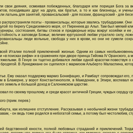
 свои деяния, осмеивая побежденных, благодаря или порицая Бога за вен
ктов, походивших друг на друга, как братья, а то и как близнецы, и учен
 латынь для занятий, провансальский - для поэзии, французский - для бесе
о распространяли поэты - провансальцы, которые звались трубадурами. Они 
угой по берегу Средиземного моря, от Пиренеев до Альп. Там был мягкий клим
турниры, состязания, битвы стихов и придворные игры вокруг хозяйки и е
стойность и заповеди Божьи; величие куртуазной любви утратило силу, ло
Провансальцы люди вольные, свобода у них в крови, но они не сумели сох
ойне.
 всей Италии полной приключений жизнью. Одним из самых необыкновенн
и «в поисках рифм» и в сражениях при дворе принца Гийома IV Оранского, а 
 тяжелыми. В Генуе он тщетно добивался любви одной красотки повествуя о 
 бродягой. В Луниджиане он сцепился с маркизом Альберто Маласпина, кото
ье. Ему оказал поддержку маркиз Бонифацио, и Рамбаут сопровождал его, пр
м в Блакерне, у ворот Константинополя, в Македонии, в Эпире, воспевал е
ого земель и большой доход в Салоникском царстве.
овал по своему прошлому, и среди красот античной Греции, чуждых сердцу ср
го (прим. перев.)
аута, как излишнее отступление. Рассказывая о необычной жизни трубадур
равам, - он ведь тоже родился в небогатой семье, а потому был честолюбив, с
ей бедственной юности, полной любовных страданий и приключений. Тогда