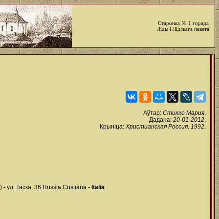
Старонка № 1 горада
Ліды і Лідскага павета
Аўтар:
Стикко Мария
,
Дадана:
20-01-2012
,
Крыніца:
Христианская Россия, 1992
.
ул. Таска, 36 Russia Cristiana -
Italia