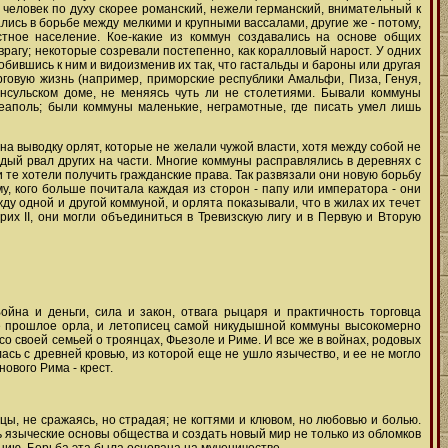
 человек по духу скорее романский, нежели германский, внимательный к
ись в борьбе между мелкими и крупными вассалами, другие же - потому,
естное население. Кое-какие из коммун создавались на основе общих
врагу; некоторые созревали постепенно, как коралловый нарост. У одних
обившись к ним и видоизменив их так, что гастальды и бароны или другая
говую жизнь (например, приморские республики Амальфи, Пиза, Генуя,
нсульском доме, не меняясь чуть ли не столетиями. Бывали коммуны
еаполь; были коммуны маленькие, неграмотные, где писать умел лишь
а выводку орлят, которые не желали чужой власти, хотя между собой не
ждый рвал других на части. Многие коммуны расправлялись в деревнях с
 те хотели получить гражданские права. Так развязали они новую борьбу
, кого больше почитала каждая из сторон - папу или императора - они
у одной и другой коммуной, и орлята показывали, что в жилах их течет
их II, они могли объединиться в Тревизскую лигу и в Первую и Вторую
йна и деньги, сила и закон, отвага рыцаря и практичность торговца
ое прошлое орла, и летописец самой никудышной коммуны высокомерно
со своей семьей о троянцах, Фьезоле и Риме. И все же в войнах, родовых
ась с древней кровью, из которой еще не ушло язычество, и ее не могло
ового Рима - крест.
ы, не сражаясь, но страдая; не когтями и клювом, но любовью и болью.
 языческие основы общества и создать новый мир не только из обломков