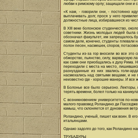
любви к римскому орлу; защищали они и с
«К нам, - говорили они, - постоянно ид
выплачивать долг, прося у него привил
должностные лица, избиравшиеся из числ
В XIII веке болонское студенчество, око
советники. Жизнь молодых людей была с
обозначал факультет, им запрещалось бу
самом деле, конечно, студенты плевали на 
полон песен, насмешек, споров, потасовок
Студенты из-за гор вносили во все это 
обжорство, пьянство, силу, варварскую 
как сами они приобщались к духу Рима. 
переходили с места на место, лишившис
разнузданные из них звались голи-ард
насмехались над святыми вещами, и не п
неизвестно где - хорошие манеры. И все 
В Болонье все было серьезно. Лекторы, 
терять времени, болел только на каникула
С возникновением университетов по-ново
малого правовед Роландино ди Пасседжери
камыш, что склоняется от дуновения ветр
Роландино, ученый, пишет как воин. В ег
итальянцами.
Однако задолго до того, как Роландино на
ТРУБАДУРЫ