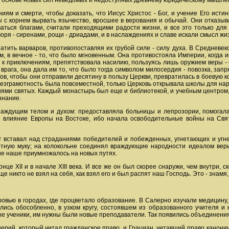
 на основе новых сил неведомых и недоступных древнему юридическому мышле
ям и смерти, чтобы доказать, что Иисус Христос - Бог, и учение Его истин
бы с корнем вырвать язычество, вросшее в верования и обычай. Они отказы
ться благами, считали преходящими радости жизни, и все это только для 
моря - сиренами, рощи - дриадами, и в наслаждениях и славе искали смысл жи
атить варваров, противопоставляя их грубой силе - силу духа. В Средневеко
ким, в вечное - то, что было мгновенным. Она противостояла Империи, когда
 к приключениям, препятствовала насилию, пользуясь лишь оружием веры -
врага, она дала им то, что было тогда символом милосердия - повозка, за
ов, чтобы они отправили десятину в пользу Церкви, превратилась в боевую ко
 безграмотность была повсеместной, только Церковь открывала школы для нар
ми святых. Каждый монастырь был еще и библиотекой, и учебным центром, 
знание.
аждущим телом и духом: предоставляла больницы и лепрозории, помогала
 влияние Европы на Востоке, ибо начала освободительные войны на Свя
ест вставал над страданиями победителей и побежденных, угнетающих и угн
ртную муку; на колокольне соединял враждующие народности идеалом веры
е наше приумножалось на новых путях.
це XII и в начале XIII века. И все же он был скорее снаружи, чем внутри, с
е никто не взял на себя, как взял его и был распят наш Господь. Это - знамя
овью в городах, где процветало образование. В Салерно изучали медицину, в
сь обособленно, в узком кругу, состоявшем из образованного учителя и н
ые ученики, им нужны были новые преподаватели. Так появились объединения 
рий, который читал гражданское право, и Грациан, читавший право канони