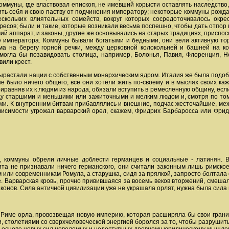
коммуны, где властвовал епископ, не имевший корысти оставлять наследство,
ь себя и свою паству от подчинения императору; некоторые коммуны рождал
ескольких влиятельных семейств, вокруг которых сосредоточивалось окр
есов; были и такие, которые возникали весьма поспешно, чтобы дать отпор 
чий аппарат, и законы, другие же основывались на старых традициях, приспос
е императора. Коммуны бывали богатыми и бедными, они вели активную тор
а на берегу горной речки, между церковной колокольней и башней на ко
огла бы позавидовать столица, например, Болонья, Павия, Флоренция, Н
вили крест.
ырастали нации с собственным монархическим ядром. Италия же была подобн
не было ничего общего, все они хотели жить по-своему и в мыслях своих ка
равняв их к людям из народа, обязали вступить в ремесленную общину, если
у старшими и меньшими или зажиточными и мелким людом и, смотря по тому
и. К внутренним битвам прибавлялись и внешние, подчас жесточайшие, межд
висимости угрожал варварский орел, скажем, Фридрих Барбаросса или Фридр
 коммуны обрели личные доблести германцев и социальные - латинян. Во
ята не признавали ничего германского, они считали законным лишь римск
м или современникам Ромула, а старушка, сидя за прялкой, запросто болтала 
. Варварская кровь, прочно привившаяся за восемь веков вторжений, смешал
конов. Сила античной цивилизации уже не украшала орлят, нужна была сила н
в Риме орла, провозвещая новую империю, которая расширяла бы свои границ
, столетиями со сверхчеловеческой энергией боролся за то, чтобы разрушить