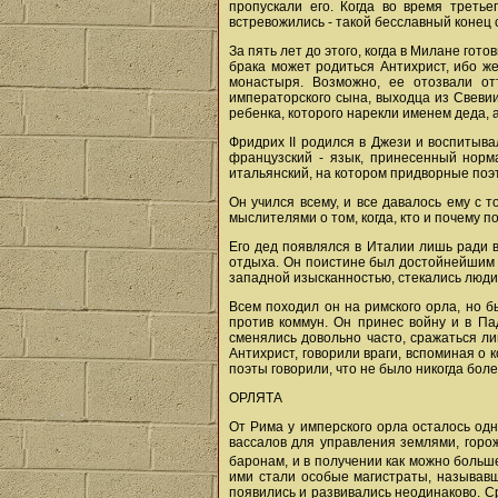
пропускали его. Когда во время третьег
встревожились - такой бесславный конец
За пять лет до этого, когда в Милане гот
брака может родиться Антихрист, ибо ж
монастыря. Возможно, ее отозвали от
императорского сына, выходца из Свевии
ребенка, которого нарекли именем деда, 
Фридрих II родился в Джези и воспитыва
французский - язык, принесенный норм
итальянский, на котором придворные поэт
Он учился всему, и все давалось ему с 
мыслителями о том, когда, кто и почему п
Его дед появлялся в Италии лишь ради в
отдыха. Он поистине был достойнейшим и
западной изысканностью, стекались люди 
Всем походил он на римского орла, но б
против коммун. Он принес войну и в П
сменялись довольно часто, сражаться ли
Антихрист, говорили враги, вспоминая о к
поэты говорили, что не было никогда бол
ОРЛЯТА
От Рима у имперского орла осталось одн
вассалов для управления землями, горож
баронам, и в получении как можно больше
ими стали особые магистраты, называвш
появились и развивались неодинаково. С