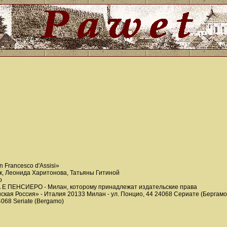
n Francesco d'Assisi»
к, Леонида Харитонова, Татьяны Гитиной
o
 Е ПЕНСИЕРО - Милан, которому принадлежат издательские права
кая Россия» - Италия 20133 Милан - ул. Понцио, 44 24068 Сериате (Бергамо) - 
24068 Seriate (Bergamo)