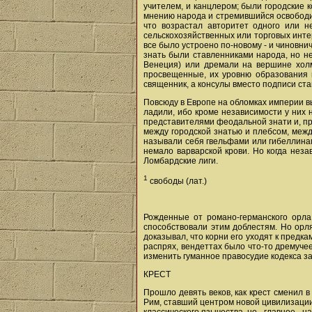
учителем, и канцлером; были городские 
мнению народа и стремившийся освободит
что возрастал авторитет одного или н
сельскохозяйственных или торговых интер
все было устроено по-новому - и чиновни
знать были ставленниками народа, но н
Венеция) или дремали на вершине холм
просвещенные, их уровню образования м
священник, а консулы вместо подписи ста
Повсюду в Европе на обломках империи в
ладили, ибо кроме независимости у них 
представителями феодальной знати и, при
между городской знатью и плебсом, межд
называли себя гвельфами или гибеллинам
немало варварской крови. Но когда неза
Ломбардские лиги.
1
свободы (лат.)
Рожденные от романо-германского орла,
способствовали этим доблестям. Но орл
доказывал, что корни его уходят к предка
распрях, вендеттах было что-то дремучее
изменить гуманное правосудие кодекса за
КРЕСТ
Прошло девять веков, как крест сменил 
Рим, ставший центром новой цивилизации