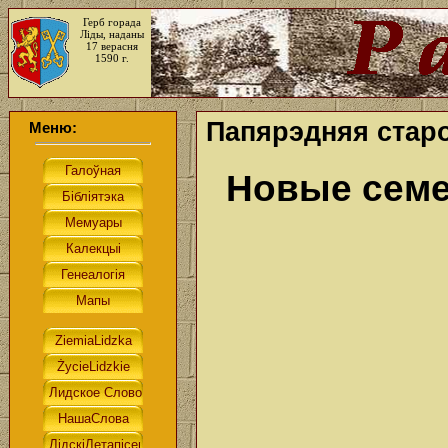
Герб горада
Ліды, наданы
17 верасня
1590 г.
Папярэдняя старо
Меню:
Новые семе