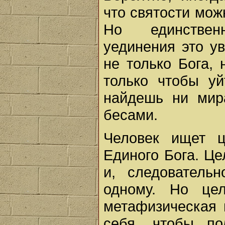
что святости мож
Но единствен
уединения это у
не только Бога,
только чтобы уй
найдешь ни мир
бесами.
Человек ищет ц
Единого Бога. Це
и, следователь
одному. Но це
метафизическая и
себя, чтобы по