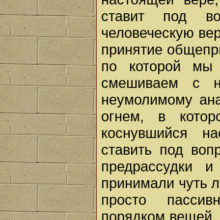
ставит под в
человеческую вер
принятие общепри
по которой мы
смешиваем с н
неумолимому ана
огнем, в кото
коснувшийся на
ставить под воп
предрассудки и
принимали чуть л
просто пасси
порядком вещей, 