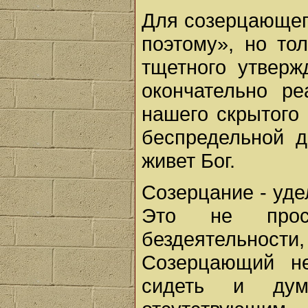
Для созерцающего
поэтому», но то
тщетного утверж
окончательно р
нашего скрытого 
беспредельной д
живет Бог.
Созерцание - уде
Это не прост
бездеятельно
Созерцающий не
сидеть и ду