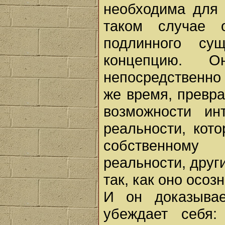
необходима для 
таком случае 
подлинного су
концепцию. 
непосредственно
же время, превр
возможности ин
реальности, кот
собственному
реальности, друг
так, как оно осо
И он доказывае
убеждает себя: