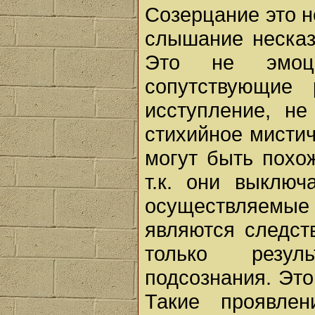
Созерцание это не
слышание несказ
Это не эмоци
сопутствующие 
исступление, н
стихийное мисти
могут быть похо
т.к. они выключ
осуществляемые 
являются следств
только резул
подсознания. Это
Такие проявлен