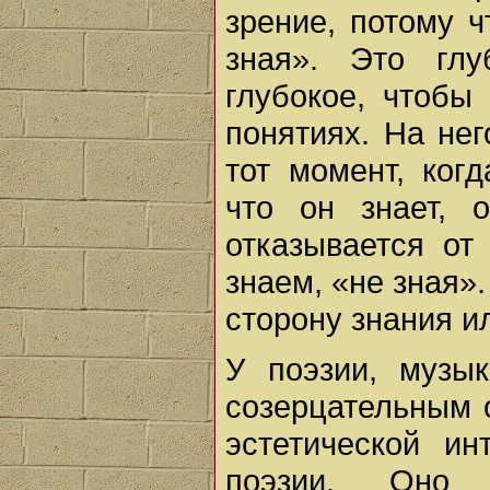
зрение, потому ч
зная». Это глу
глубокое, чтобы
понятиях. На не
тот момент, ког
что он знает, 
отказывается от
знаем, «не зная».
сторону знания и
У поэзии, музык
созерцательным 
эстетической ин
поэзии. Оно