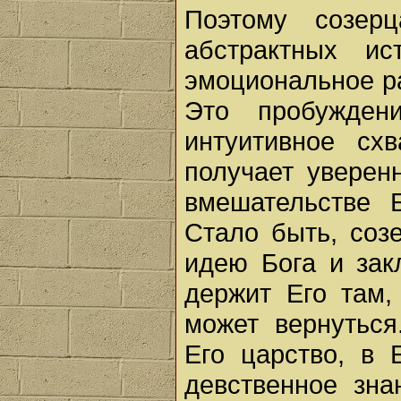
Поэтому созер
абстрактных и
эмоциональное р
Это пробужден
интуитивное сх
получает уверен
вмешательстве 
Стало быть, соз
идею Бога и зак
держит Его там,
может вернуться
Его царство, в 
девственное зна