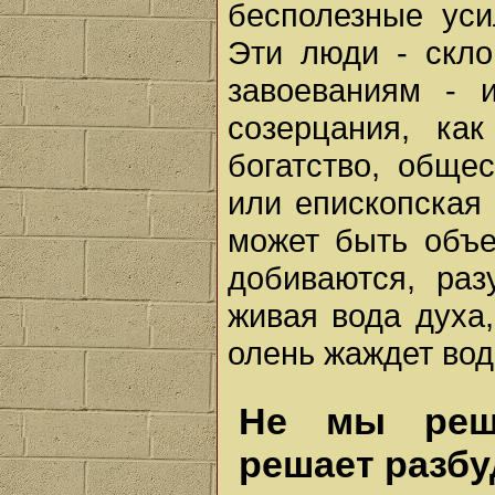
бесполезные уси
Эти люди - скл
завоеваниям - 
созерцания, как
богатство, обще
или епископская
может быть объе
добиваются, раз
живая вода духа
олень жаждет вод
Не мы реша
решает разбу