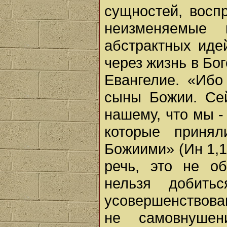
сущностей, восп
неизменяемые
абстрактных иде
через жизнь в Бог
Евангелие. «Ибо
сыны Божии. Се
нашему, что мы -
которые приня
Божиими» (Ин 1,1
речь, это не о
нельзя добить
усовершенствова
не самовнушен