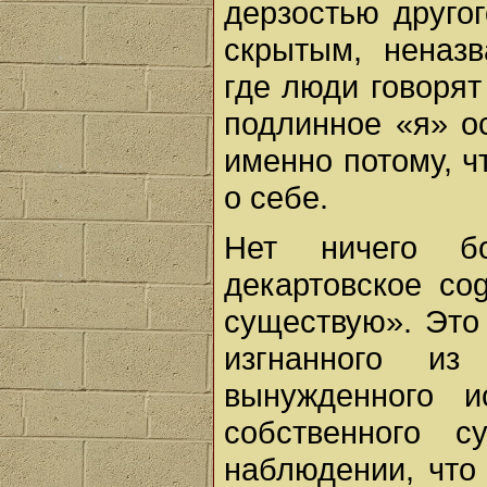
дерзостью другог
скрытым, неназ
где люди говорят
подлинное «я» о
именно потому, чт
о себе.
Нет ничего б
декартовское co
существую». Это
изгнанного из
вынужденного и
собственного с
наблюдении, что