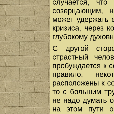
случается, что
созерцающим, н
может удержать е
кризиса, через к
глубокому духов
С другой стор
страстный чело
пробуждается к с
правило, нек
расположены к со
то с большим тр
не надо думать о
на этом пути о