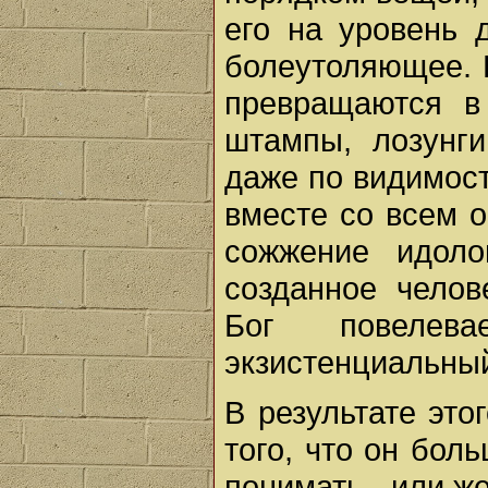
его на уровень 
болеутоляющее. 
превращаются в
штампы, лозунги
даже по видимос
вместе со всем 
сожжение идоло
созданное челов
Бог повелев
экзистенциальный
В результате эт
того, что он боль
понимать - или ж