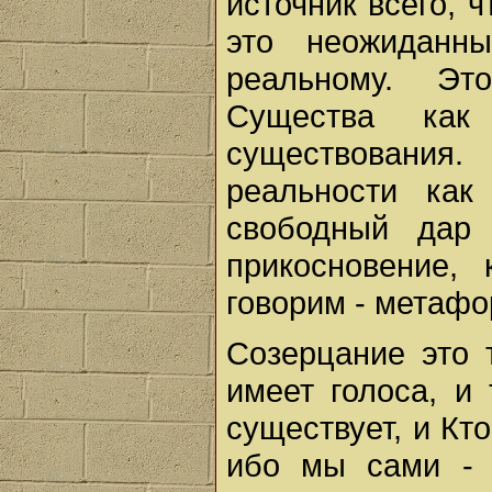
источник всего, 
это неожиданн
реальному. Эт
Существа как
существовани
реальности как
свободный дар 
прикосновение,
говорим - метафор
Созерцание это 
имеет голоса, и
существует, и Кт
ибо мы сами - 