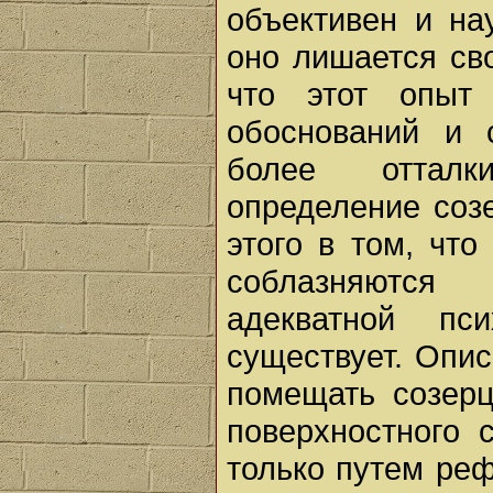
объективен и на
оно лишается св
что этот опыт
обоснований и 
более отталк
определение соз
этого в том, чт
соблазняются
адекватной пс
существует. Опис
помещать созерц
поверхностного 
только путем реф