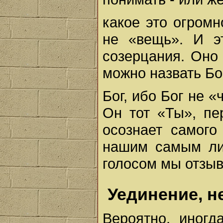
какое это огромно
не «вещь». И э
созерцания. Оно 
можно назвать Бо
Бог, ибо Бог не «
Он тот «Ты», пе
осознает самого
нашим самым ли
голосом мы отзыв
Уединение, н
Вероятно, иногд