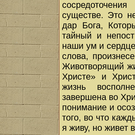
сосредоточени
существе. Это н
дар Бога, Кото
тайный и непост
наши ум и сердце
слова, произнес
Животворящий жи
Христе» и Хрис
жизнь восполн
завершена во Хри
понимание и осоз
того, во что каж
я живу, но живет 