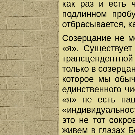
как раз и есть 
подлинном проб
отбрасывается, к
Созерцание не м
«я». Существует
трансцендентной
только в созерца
которое мы обы
единственного чи
«я» не есть на
«индивидуальнос
это не тот сокр
живем в глазах Б