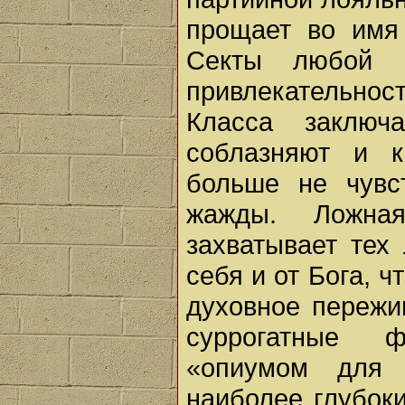
прощает во имя
Секты любой п
привлекательнос
Класса заклю
соблазняют и к
больше не чувс
жажды. Ложна
захватывает тех
себя и от Бога, 
духовное пережи
суррогатные 
«опиумом для 
наиболее глубок