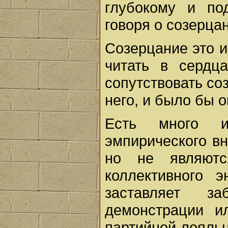
глубокому и по
говоря о созерцан
Созерцание это и
читать в сердц
сопутствовать со
него, и было бы 
Есть много и
эмпирического вн
но не являютс
коллективного э
заставляет з
демонстрации и
партийной лояльн