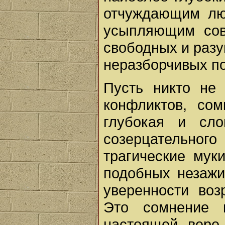
отчуждающим лю
усыпляющим сов
свободных и раз
неразборчивых по
Пусть никто не
конфликтов, со
глубокая и сло
созерцательн
трагические мук
подобных незаж
уверенности воз
Это сомнение 
настоящей вере