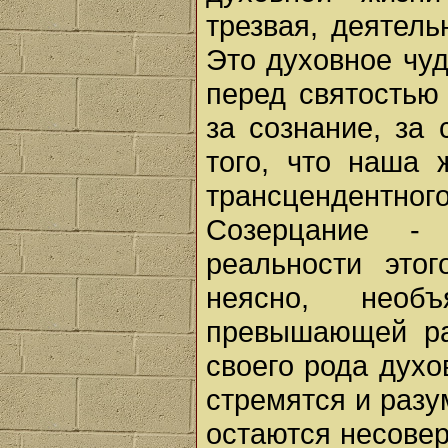
трезвая, деятел
Это духовное чуд
перед святостью 
за сознание, за
того, что наша 
трансцендентног
Созерцание - 
реальности этог
неясно, необ
превышающей ра
своего рода духо
стремятся и разум
остаются несове