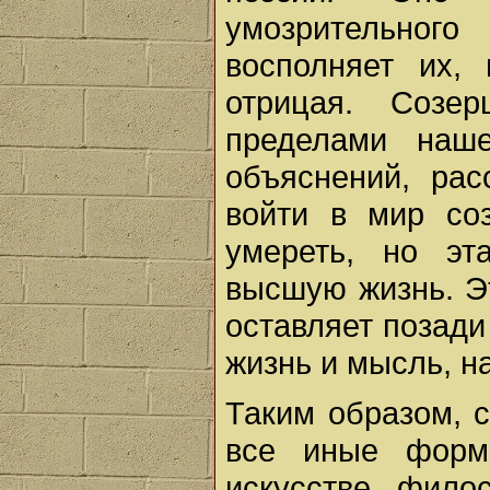
умозрительног
восполняет их,
отрицая. Созе
пределами наш
объяснений, ра
войти в мир со
умереть, но эт
высшую жизнь. Эт
оставляет позади
жизнь и мысль, н
Таким образом, 
все иные форм
искусстве, фило