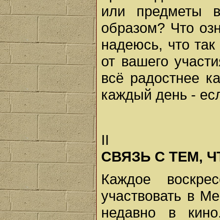
или предметы 
образом? Что оз
надеюсь, что так
от вашего участ
всё радостнее к
каждый день - ес
II
СВЯЗЬ С ТЕМ, 
Каждое воскр
участвовать в Ме
недавно в кино