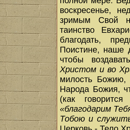
полной мере. Вед
воскресенье, не
зримым Свой н
таинство Евхар
благодать, пре
Поистине, наше 
чтобы воздава
Христом и во Хр
милость Божию, 
Народа Божия, ч
(как говорится
«благодарим Теб
Тобою и служит
Церковь - Тело Х