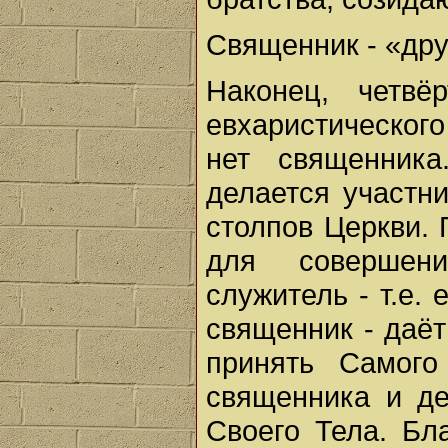
Священник - «дру
Наконец, четв
евхаристическог
нет священника
делается участн
столпов Церкви.
для совершени
служитель - т.е.
священник - даё
принять Самого
священника и де
Своего Тела. Бл