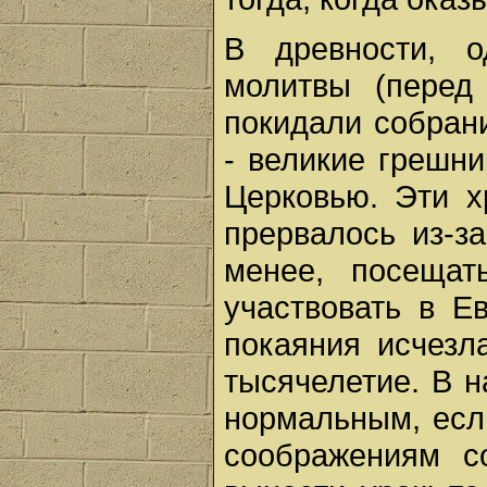
В древности, о
молитвы (перед
покидали собран
- великие грешн
Церковью. Эти х
прервалось из-з
менее, посещат
участвовать в Е
покаяния исчезл
тысячелетие. В 
нормальным, есл
соображениям с