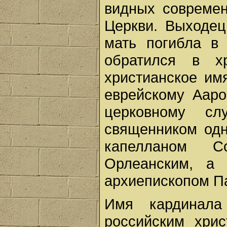
видных современ
Церкви. Выходец
мать погибла в
обратился в х
христианское им
еврейскому Ааро
церковному с
священником одн
капелланом С
Орлеанским, а 
архиепископом П
Имя кардинала
российским хрис