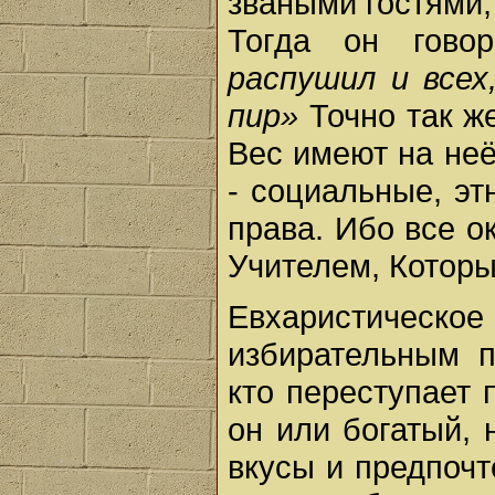
зваными гостями,
Тогда он гово
распушил и всех
пир»
Точно так ж
Вес имеют на неё
- социальные, эт
права. Ибо все 
Учителем, Которы
Евхаристиче
избирательным п
кто переступает 
он или богатый, 
вкусы и предпочт