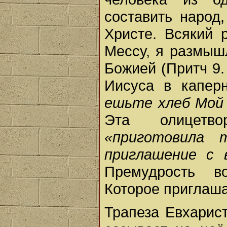
составить народ
Христе. Всякий 
Мессу, я размыш
Божией (Притч 9.
Иисуса в капер
ешьте хлеб Мой 
Эта олицетво
«приготовила 
приглашение с 
Премудрость в
Которое приглаша
Трапеза Евхарис