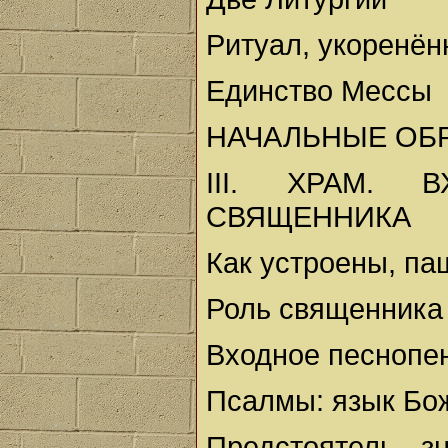
Ритуал, укоренён
Единство Мессы
НАЧАЛЬНЫЕ ОБ
III. ХРАМ. 
СВЯЩЕННИКА
Как устроены, п
Роль священника
Входное песнопе
Псалмы: язык Бо
Предстоятель - з