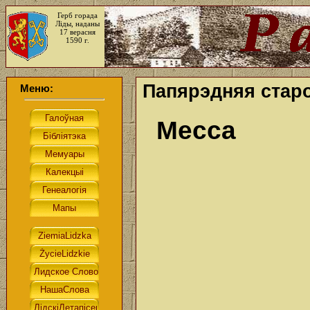
Герб горада
Ліды, наданы
17 верасня
1590 г.
Папярэдняя старо
Меню:
Месса