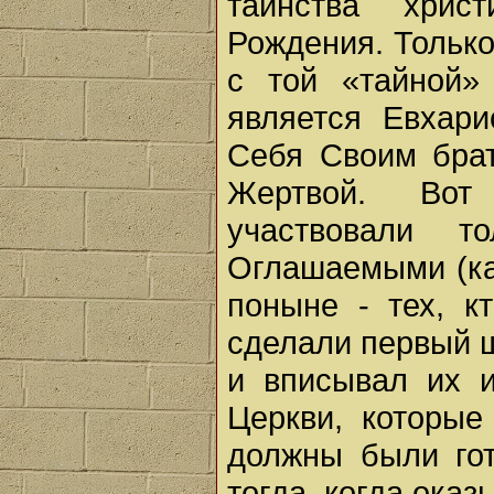
таинства хрис
Рождения. Тольк
с той «тайной»
является Евхари
Себя Своим брат
Жертвой. Вот
участвовали 
Оглашаемыми (ка
поныне - тех, к
сделали первый ш
и вписывал их 
Церкви, которые
должны были гот
тогда, когда ока