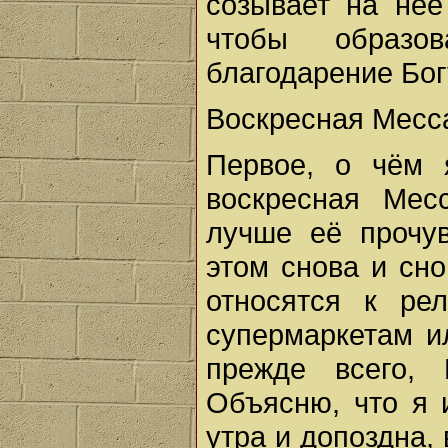
созывает на неё
чтобы образо
благодарение Бог
Воскресная Месс
Первое, о чём 
воскресная Мес
лучше её прочув
этом снова и сн
относятся к ре
супермаркетам и
прежде всего, 
Объясню, что я 
утра и допоздна,