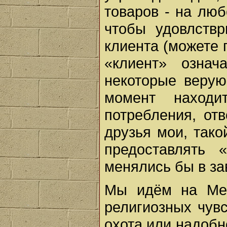
товаров - на люб
чтобы удовлствр
клиента (можете 
«клиент» означ
некоторые веру
момент находи
потребления, от
друзья мои, так
предоставлять 
менялись бы в за
Мы идём на Мес
религиозных чувс
охота или надобно