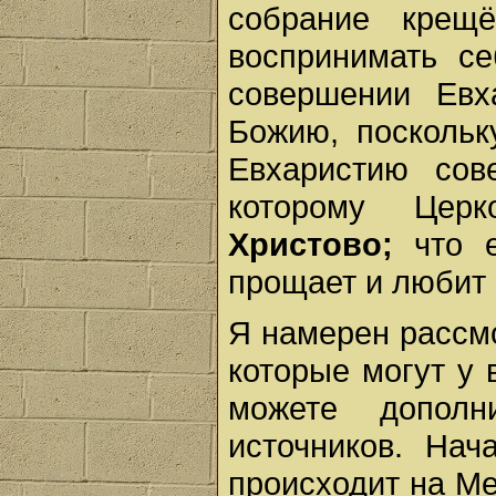
собрание крещ
воспринимать с
совершении Ев
Божию, поскольк
Евхаристию со
которому Цер
Христово;
что 
прощает и любит 
Я намерен рассм
которые могут у 
можете допол
источников. Нач
происходит на М