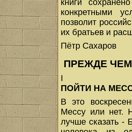
книги сохранено
конкретными у
позволит российс
их братьев и расш
Пётр Сахаров
ПРЕЖДЕ ЧЕМ
I
ПОЙТИ НА МЕС
В это воскресе
Мессу или нет. 
лучше сказать - 
человека из од