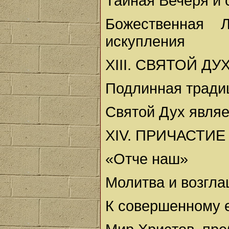
Тайная Вечеря и 
Божественная 
искупления
XIII. СВЯТОЙ Д
Подлинная тради
Святой Дух являе
XIV. ПРИЧАСТИЕ
«Отче наш»
Молитва и возгл
К совершенному 