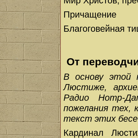
Мир Христов, пр
Причащение
Благоговейная т
От переводч
В основу этой 
Люстиже, архие
Радио Нотр-Д
пожелания тех,
текст этих бесе
Кардинал Люсти