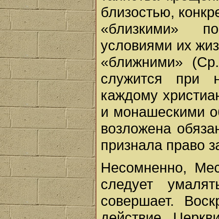
близостью, конкр
«близкими» п
условиями их жиз
«ближними» (Ср.
служится при н
каждому христиан
и монашескими об
возложена обяза
признала право з
Несомненно, Мес
следует умаля
совершает. Вос
действие Церкв