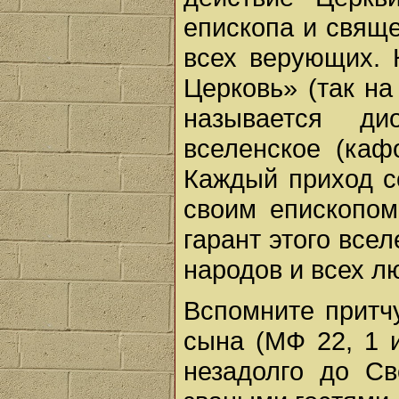
епископа и свяще
всех верующих. 
Церковь» (так на
называется ди
вселенское (каф
Каждый приход с
своим епископом
гарант этого всел
народов и всех л
Вспомните притч
сына (МФ 22, 1 и
незадолго до Св