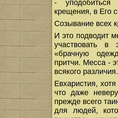
- уподобиться 
крещения, в Его 
Созывание всех 
И это подводит 
участвовать в 
«брачную одеж
притчи. Месса - э
всякого различия
Евхаристия, хотя
что даже неверу
прежде всего таи
для людей, кот