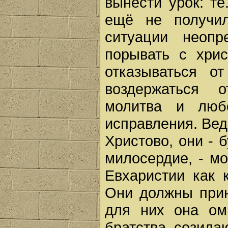
вынести урок: те
ещё не получи
ситуации неоп
порывать с хри
отказываться о
воздержаться 
молитва и люб
исправления. Вед
Христово, они -
милосердие, - мо
Евхаристии как 
Они должны прин
для них она ом
братства, созида