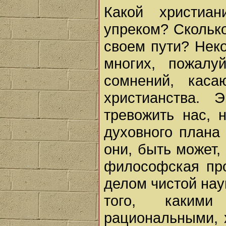
Какой христиа
упреком? Сколько
своем пути? Нек
многих, пожалу
сомнений, кас
христианства. 
тревожить нас, 
духовного плана
они, быть может,
философская про
делом чистой на
того, какими
рациональными, 