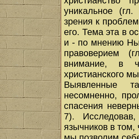
христианство п
уникальное (гл
зрения к пробле
его. Тема эта в о
и - по мнению Нь
правоверием (г
внимание, в ч
христианского мы
Выявленные т
несомненно, про
спасения неверн
7). Исследовав
язычников в том,
мы позволим себе