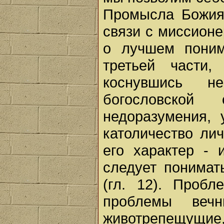
Промысла Божия 
связи с миссион
о лучшем поним
третьей части,
коснувшись не
богословской 
недоразумения, 
католичество лич
его характер - 
следует понимат
(гл. 12). Проб
проблемы веч
животрепещущие, 