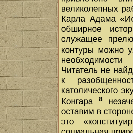
великолепных раб
Карла Адама «Ис
обширное истор
служащее прелю
контуры можно 
необходимости 
Читатель не найд
к разобщенно
католического эк
8
Конгара
незач
оставим в сторон
это «конституи
социальная приро