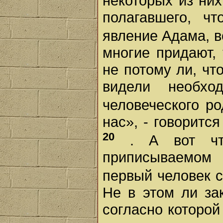
некоторых из ни
полагавшего, ч
явление Адама, 
многие придают,
не потому ли, чт
видели необхо
человеческого р
нас», - говорит
20
. А вот чт
приписываемом
первый человек с
Не в этом ли за
согласно которой