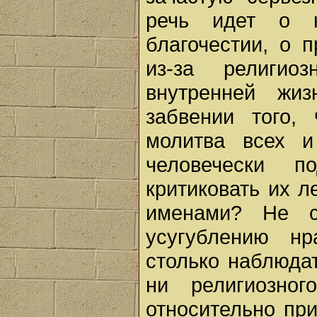
речь идет о к
благочестии, о 
из-за религиоз
внутренней жи
забвении того,
молитва всех и
человечески 
критиковать их л
именами? Не с
усугублению нр
столько наблюда
ни религиозног
относительно при