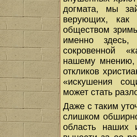
догмата, мы за
верующих, как 
обществом зримы
именно здесь,
сокровенной «
нашему мнению,
откликов христиа
«искушения соц
может стать разл
Даже с таким уто
слишком обширно
область наших 