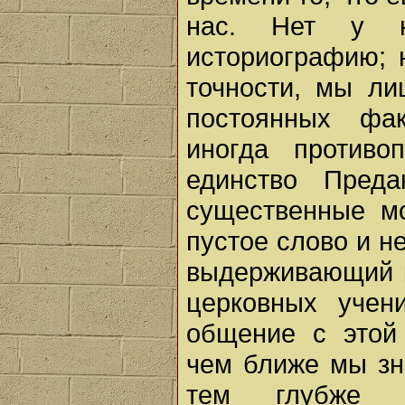
нас. Нет у н
историографию; 
точности, мы ли
постоянных фа
иногда противо
единство Преда
существенные мо
пустое слово и н
выдерживающий к
церковных учен
общение с этой
чем ближе мы зн
тем глубже о