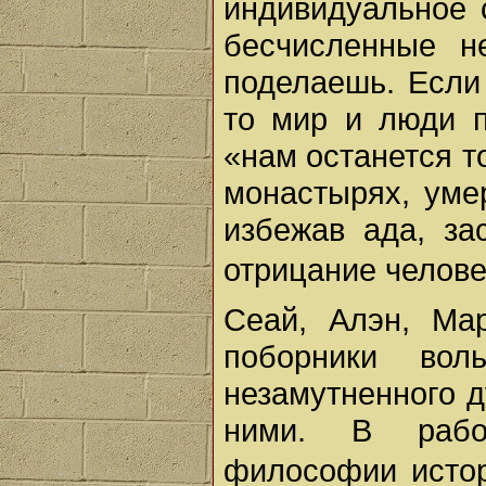
индивидуальное 
бесчисленные н
поделаешь. Если 
то мир и люди п
«нам останется т
монастырях, уме
избежав ада, за
отрицание челове
Сеай, Алэн, Ма
поборники во
незамутненного д
ними. В работ
философии исто