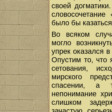
своей догматики
словосочетание 
было бы казатьс
Во всяком случ
могло возникнут
упрек оказался в
Опустим то, что 
сетования, ис
мирского пред
спасении, а 
непонимание хри
слишком задер
зачастую серьез