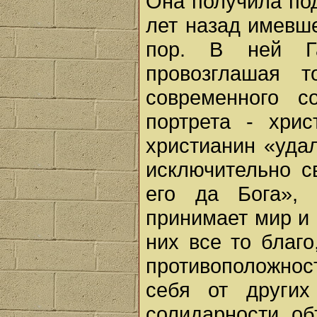
Она получила под
лет назад имевш
пор. В ней Г
провозглашая т
современного с
портрета - хрис
христианин «уда
исключительно 
его да Бога», 
принимает мир и 
них все то благо
противоположнос
себя от других
солидарности, о