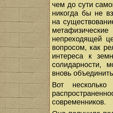
чем до сути самог
никогда бы не в
на существование
метафизические
непреходящей це
вопросом, как ре
интереса к зем
солидарности, 
вновь объединит
Вот несколько
распространенн
современников.