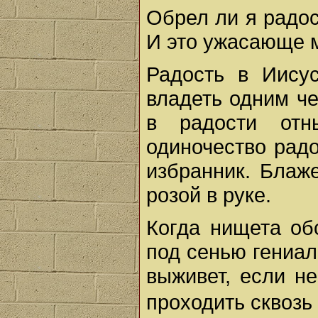
Обрел ли я радос
И это ужасающе м
Радость в Иису
владеть одним че
в радости отн
одиночество радо
избранник. Блаже
розой в руке.
Когда нищета об
под сенью гениа
выживет, если не
проходить сквозь