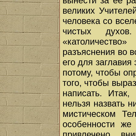
вынести за ее р
великих Учителе
человека со все
чистых духов
«католичество»
разъяснения во в
его для заглавия 
потому, чтобы оп
того, чтобы выра
написать. Итак,
нельзя назвать н
мистическом Тел
особенности же 
привлечено вн