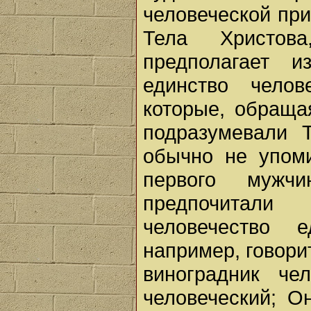
человеческой при
Тела Христова
предполагает и
единство чело
которые, обраща
подразумевали Т
обычно не упом
первого муж
предпочитали
человечество 
например, говори
виноградник че
человеческий; О