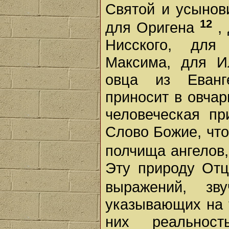
Святой и усынов
12
для Оригена
,
Нисского, для
Максима, для И
овца из Еванг
приносит в овчар
человеческая пр
Слово Божие, чт
полчища ангелов
Эту природу От
выражений, зв
указывающих на 
них реальнос