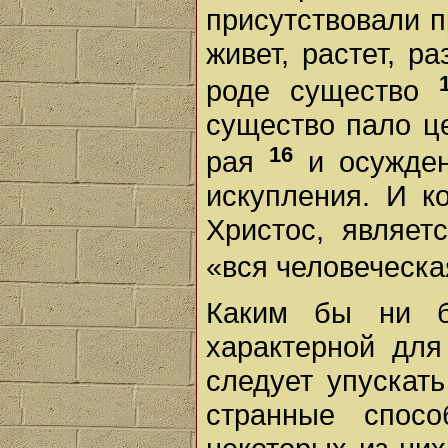
присутствовали п
живет, растет, р
роде существо
существо пало ц
16
рая
и осужде
искупления. И к
Христос, являет
«вся человеческ
Каким бы ни б
характерной для
следует упускать
странные спос