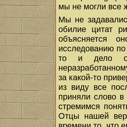
мы не могли все 
Мы не задавалис
обилие цитат ри
объясняется о
исследованию по
то и дело о
неразработанном
за какой-то прив
из виду все пос
приняли слово в
стремимся понять
Отцы нашей вер
времени то, что 