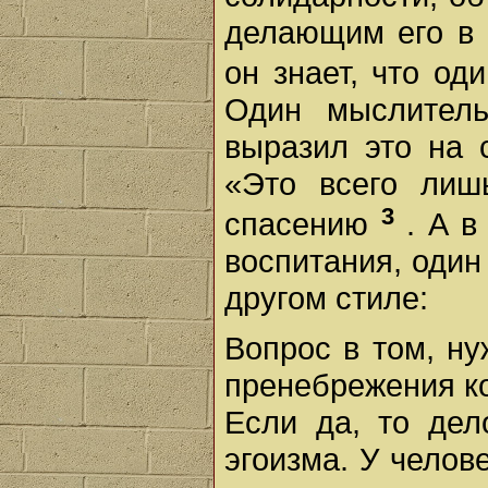
делающим его в 
он знает, что о
Один мыслитель
выразил это на 
«Это всего лиш
3
спасению
. А в
воспитания, один 
другом стиле:
Вопрос в том, ну
пренебрежения ко
Если да, то дел
эгоизма. У челов