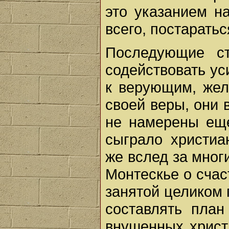
это указанием на
всего, постарать
Последующие с
содействовать ус
к верующим, же
своей веры, они 
не намерены еще
сыграло христиа
же вслед за мног
Монтескье о счас
занятой целиком 
составлять пла
внушенных христ