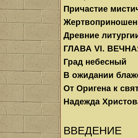
Причастие мисти
Жертвоприношен
Древние литурги
ГЛАВА VI. ВЕЧН
Град небесный
В ожидании блаж
От Оригена к свя
Надежда Христов
ВВЕДЕНИЕ