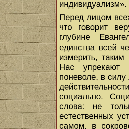
индивидуализм».
Перед лицом все
что говорит вер
глубине Еванг
единства всей 
измерить, таким
Нас упрекают 
поневоле, в силу
действительно
социально. Соц
слова: не тол
естественных ус
самом, в сокро