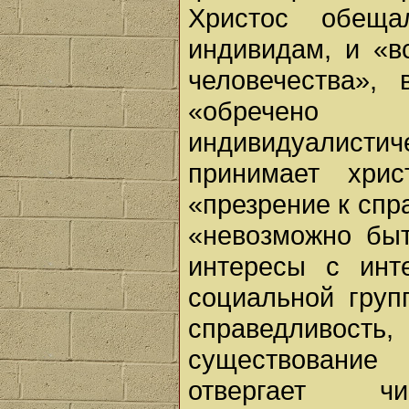
Христос обеща
индивидам, и «в
человечества»,
«обречено
индивидуалист
принимает хри
«презрение к спр
«невозможно быт
интересы с инт
социальной груп
справедливость,
существование 
отвергает ч