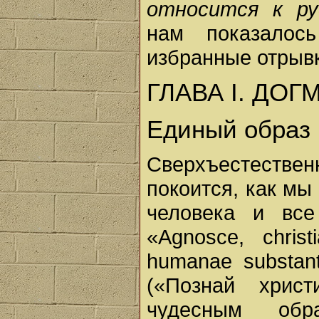
относится к ру
нам показалос
избранные отрыв
ГЛАВА I. ДОГ
Единый образ
Сверхъестеств
покоится, как мы
человека и все
«Agnosce, chris
humanae substantia
(«Познай христ
чудесным обр