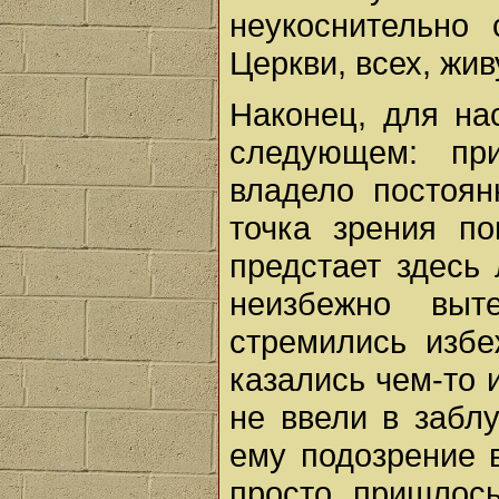
неукоснительно 
Церкви, всех, жи
Наконец, для на
следующем: пр
владело постоян
точка зрения по
предстает здесь 
неизбежно выт
стремились избе
казались чем-то 
не ввели в забл
ему подозрение 
просто пришлос