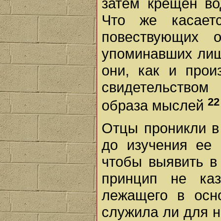
затем крещен во
Что же касаетс
повествующих 
упоминавших лишь
они, как и прои
свидетельством 
22
образа мыслей
Отцы проникли в
до изучения ее 
чтобы выявить в
принцип не ка
лежащего в осно
служила ли для н