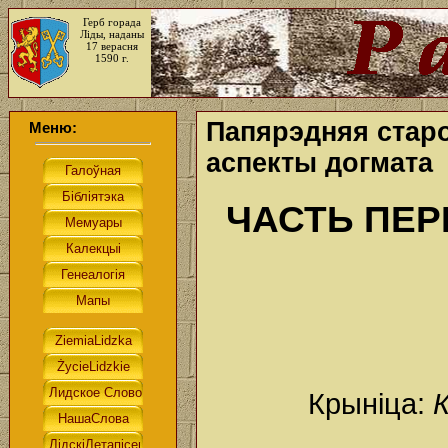
Герб горада
Ліды, наданы
17 верасня
1590 г.
Папярэдняя стар
Меню:
аспекты догмата
ЧАСТЬ ПЕ
Крыніца: