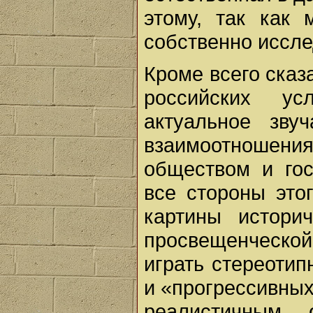
этому, так как 
собственно иссле
Кроме всего сказ
российских ус
актуальное зву
взаимоотношени
обществом и гос
все стороны это
картины истори
просвещенческой
играть стереоти
и «прогрессивных
реалистичным 