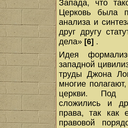
Запада, что так
Церковь была п
анализа и синте
друг другу стат
дела»
.
[6]
Идея формализ
западной цивилиз
труды Джона Ло
многие полагают,
церкви. Под 
сложились и др
права, так как 
правовой поряд