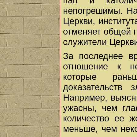
пап и католи
непогрешимы. На
Церкви, институт
отменяет общей г
служители Церкви
За последнее в
отношение к не
которые рань
доказательств з
Например, выясн
ужасны, чем гла
количество ее ж
меньше, чем неко