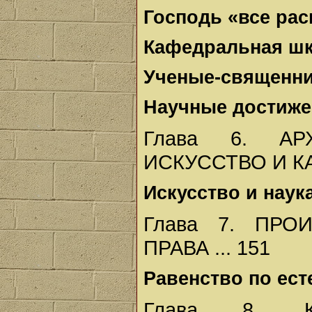
Господь «все ра
Кафедральная шко
Ученые-священник
Научные достижен
Глава 6. АР
ИСКУССТВО И КА
Искусство и наука 
Глава 7. ПР
ПРАВА ... 151
Равенство по есте
Глава 8. К