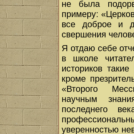
не была подор
примеру: «Церко
все доброе и д
свершения челов
Я отдаю себе отч
в школе читате
историков такие
кроме презрител
«Второго Месс
научным знани
последнего ве
профессиональ
уверенностью не