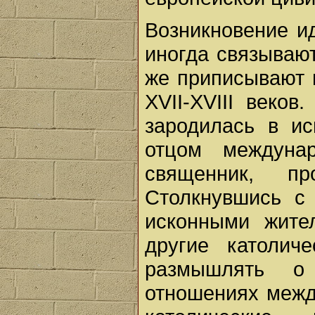
Возникновение и
иногда связываю
же приписывают 
XVII-XVIII веко
зародилась в ис
отцом междунар
священник, пр
Столкнувшись с
исконными жите
другие католич
размышлять о
отношениях межд