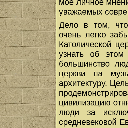
мое личное мнени
уважаемых совре
Дело в том, чт
очень легко заб
Католической це
узнать об этом
большинство люд
церкви на музы
архитектуру. Цель
продемонстриро
цивилизацию отн
люди за исклю
средневековой Ев