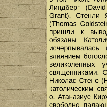
Линдберг (David
Grant), Стенли 
(Thomas Goldstei
пришли к выво
обязаны Катол
исчерпывалась
влиянием богосл
великолепных 
священниками. О
Николас Стено (
католическим св
о. Атаназиус Кир
свободно падающ