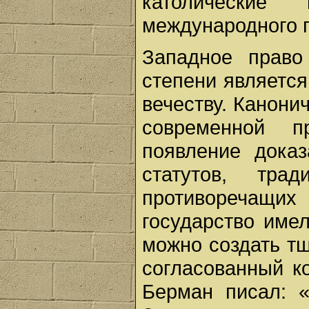
католические
международного 
Западное прав
степени является
вечеству. Канони
современной п
появление дока
статутов, тра
противоречащих
государство име
можно создать т
согласованный к
Берман писал: 