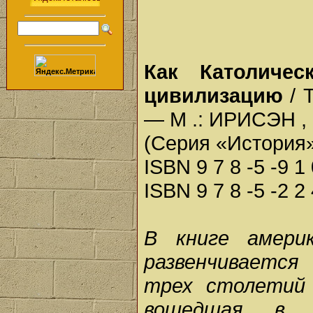
Как Католичес
цивилизацию
/ 
— М .: ИРИСЭН , 
(Серия «История
ISBN 9 7 8 -5 -9 1 
ISBN 9 7 8 -5 -2 2 
В книге амери
развенчиваетс
трех столетий 
вошедшая в у