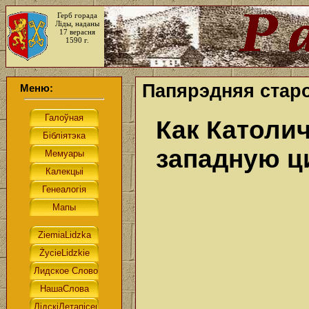
Герб горада
Ліды, наданы
17 верасня
1590 г.
Папярэдняя старо
Меню:
Как Католи
западную 