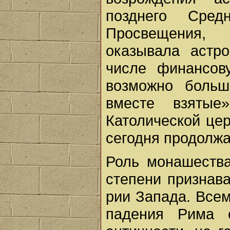
позднего Сре
Просвещения,
оказывала астр
числе финансов
возможно больш
вместе взяты
Католической цер
сегодня продолжае
Роль монашества
степени признав
рии Запада. Всем
падения Рима с