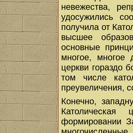
невежества, ре
удосужились со
получила от Като
высшее образова
основные принц
многое, многое 
церкви гораздо 
том числе като
преувеличения, 
Конечно, западн
Католическая
формировании За
многочисленные