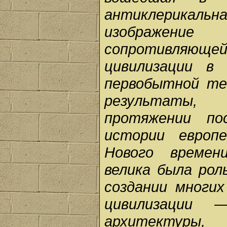
антиклерикаль
изображение
сопротивляюще
цивилизации в
первобытной те
результаты,
протяжении по
истории европе
Нового времен
велика была рол
создании многи
цивилизации 
архитектур