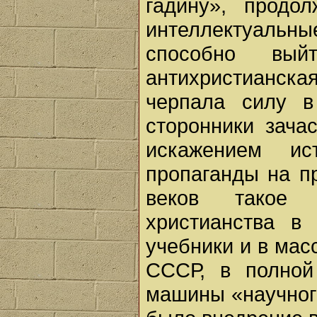
гадину», продо
интеллектуаль
способно вы
антихристианск
черпала силу в
сторонники зача
искажением ис
пропаганды на п
веков такое 
христианства в
учебники и в мас
СССР, в полной
машины «научного