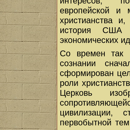
интересов, п
европейской и 
христианства и,
история США 
экономических ид
Со времен так 
сознании снач
сформирован цел
роли христианств
Церковь изоб
сопротивляюще
цивилизации, 
первобытной тем