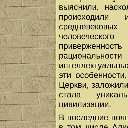
выяснили, наско
происходили 
средневековых
человеческог
приверженно
рациональнос
интеллектуальны
эти особенности
Церкви, заложили
стала уникаль
цивилизации.
В последние полв
в том числе Али