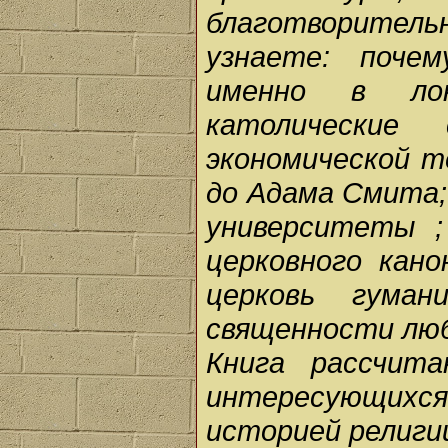
благотворительн
узнаете: почем
именно в лон
католические
экономической т
до Адама Смита;
университеты ;
церковного кано
церковь гуман
священности люб
Книга рассчит
интересующихся
историей религи