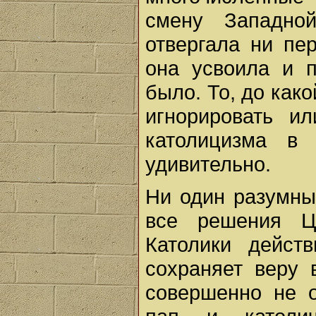
смену Западно
отвергала ни пер
она усвоила и 
было. То, до как
игнорировать ил
католицизма в 
удивительно.
Ни один разумный
все решения Ц
Католики дейст
сохраняет веру 
совершенно не о