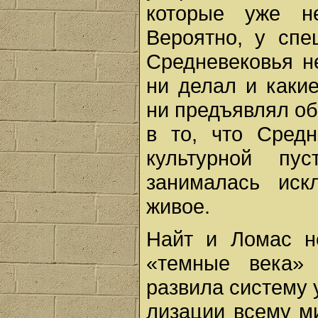
которые уже н
Вероятно, у спе
Средневековья н
ни делал и каки
ни предъявлял об
в то, что Сред
культурной пу
занималась иск
живое.
Найт и Ломас н
«темные века» 
развила систему 
лизации всему м