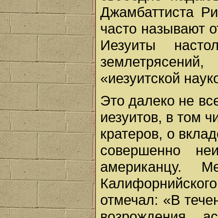
Джамбаттиста Ри
часто называют о
Иезуиты насто
землетрясений,
«иезуитской наук
Это далеко не все
иезуитов, в том 
кратеров, о вкла
совершенно неи
американцу. 
Калифорнийского
отмечал: «В тече
возрождения а