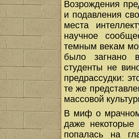
Возрождения пре
и подавления св
места интеллек
научное сообще
темным векам мо
было загнано 
студенты не вин
предрассудки: эт
те же представле
массовой культур
В миф о мрачном
даже некоторые
попалась на гл