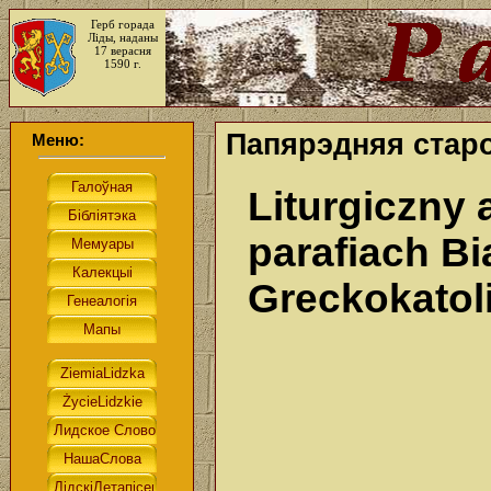
Герб горада
Ліды, наданы
17 верасня
1590 г.
Папярэдняя старо
Меню:
Liturgiczny 
parafiach Bi
Greckokatol