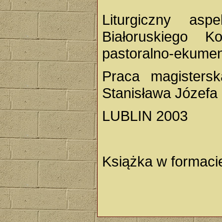
Liturgiczny asp
Białoruskiego Ko
pastoralno-ekume
Praca magisters
Stanisława Józefa
LUBLIN 2003
Książka w formac