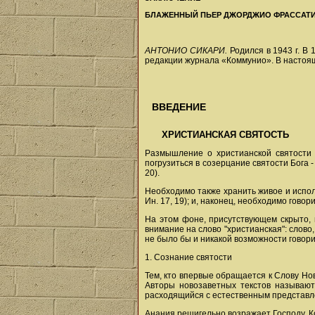
БЛАЖЕННЫЙ ПЬЕР ДЖОРДЖИО ФРАССАТ
АНТОНИО СИКАРИ.
Родился в 1943 г. В
редакции журнала «Коммунио». В настоящ
ВВЕДЕНИЕ
ХРИСТИАНСКАЯ СВЯТОСТЬ
Размышление о христианской святости 
погрузиться в созерцание святости Бога
20).
Необходимо также хранить живое и исполн
Ин. 17, 19); и, наконец, необходимо гово
На этом фоне, присутствующем скрыто, 
внимание на слово "христианская": слово
не было бы и никакой возможности говори
1. Сознание святости
Тем, кто впервые обращается к Слову Но
Авторы новозаветных текстов называют
расходящийся с естественным представле
Анания решигельно возражает Господу, Ко