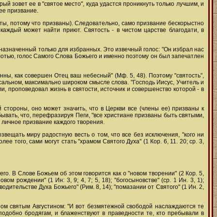
орый зовет ее в "святое место", куда удастся проникнуть только лучшим, и
щее призвание.
о святы, потому что призваны). Следовательно, само призвание бескорыстно
 каждый может найти приют. Святость - в чистом царстве благодати, в
дназначенный только для избранных. Это извечный голос: "Он избрал нас
плотью, голос Самого Слова Божьего и именно поэтому он был запечатлен
ны, как совершен Отец ваш небесный" (Мф. 5, 48). Поэтому "святость",
сальном, максимально широком смысле слова. "Господь Иисус, Учитель и
, проповедовал жизнь в святости, источник и совершенство которой - в
 стороны, оно может значить, что в Церкви все (члены ее) призваны к
абывать, что, перефразируя Пеги, "все христиане призваны быть святыми,
и личное призвание каждого творения.
вещать миру радостную весть о том, что все без исключения, "кого ни
е того, сами могут стать "храмом Святого Духа" (1 Кор. 6, 11. 20; ср. 3,
его. В Слове Божьем об этом говорится как о "новом творении" (2 Кор. 5,
новом рождении" (1 Ин: 3, 9; 4, 7; 5, 18); "богосыновстве" (ср. 1 Ин. 3, 1);
 "водительстве Духа Божьего" (Рим. 8, 14); "помазании от Святого" (1 Ин. 2,
ом святым Августином: "И вот безмятежной свободой наслаждаются те
подобно бродягам, и блаженствуют в праведности те, кто пребывали в