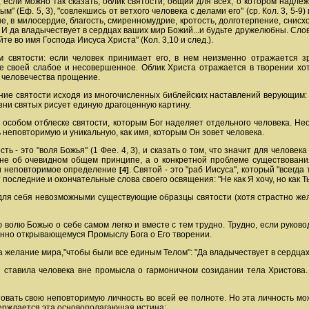
 если можно так сказать, облик святости, общий для всех, о котором надле
м" (Еф. 5, 3), "совлекшись от ветхого человека с делами его" (ср. Кол. 3, 5-9)
 в милосердие, благость, смиренномудрие, кротость, долготерпение, снисходя
 И да владычествует в сердцах ваших мир Божий...и будьте дружелюбны. Слово
те во имя Господа Иисуса Христа" (Кол. 3,10 и след.).
 святости: если человек принимает его, в нем неизменно отражается зр
е своей слабое и несовершенное. Облик Христа отражается в творении хот
я человечества прощение.
е святости исходя из многочисленных библейских наставлений верующим: "В
жизни святых рисует единую драгоценную картину.
особом отблеске святости, которым Бог наделяет отдельного человека. Нео
 неповторимую и уникальную, как имя, которым Он зовет человека.
ть - это "воля Божья" (1 Фее. 4, 3), и сказать о том, что значит для челов
не об очевидном общем принципе, а о конкретной проблеме существования: 
 и неповторимое определение
. Святой - это "раб Иисуса", который "всегд
[4]
 последние и окончательные слова своего освящения: "Не как Я хочу, но как Ты
 для себя невозможными существующие образцы святости (хотя страстно желае
волю Божью о себе самом легко и вместе с тем трудно. Трудно, если руков
енно открывающемуся Промыслу Бога о Его творении.
а желание мира,"чтобы были все единым Телом": "Да владычествует в сердцах 
 ставила человека вне промысла о гармоничном созидании тела Христова
овать свою неповторимую личность во всей ее полноте. Но эта личность мо
верждается эта основополагающая истина: