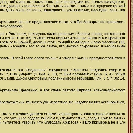
дны, ной сыны; не только сыны, но и наследники; не . только наследники,
рые думают, что небесная благодать состоит только в отпущении грехов!
им даны были святость, праведность, усыновление, наследие, братство
ристианстве - это представление о том, что Бог бескорыстно принимает
им человеком.
ния к Римлянам, пользуясь аллегорическим образом оливы, посаженной
яты) и ветви" (там же). И даже если первые истинные ветви были временно
 и ревности Божьей, должны стать "общий ками корня и сока маслины" (11,
и целых народов - это то же самое, что должно сокровенно и необратимо
овом. В этой главе слова "жизнь" и "смерть" как бы пресуществляются в
ереводится как "соединены": соединены с Христом "подобием смерти и
 "с Ним умерли" (2 Тим. 2, 11), "с Ним погреблись" (Рим. 6, 4), "сНим
ется Самим Духом Христовым, посланнымвсем верующим (Ин. 3, 5;7, 39; 14,
 церковному Преданию. А вот слова святого Кирилла Александрийского:
осмотреть их, как нечто уже известное, но надолго на них остановиться,
о том, что человек должен стремиться поступать нравственно, отвечая на
о, что уже было соделано Богом и, следовательно, сводит Христа лишь к
пытаетесь уверить, что благодать Христова - в Его примере,а не в Его