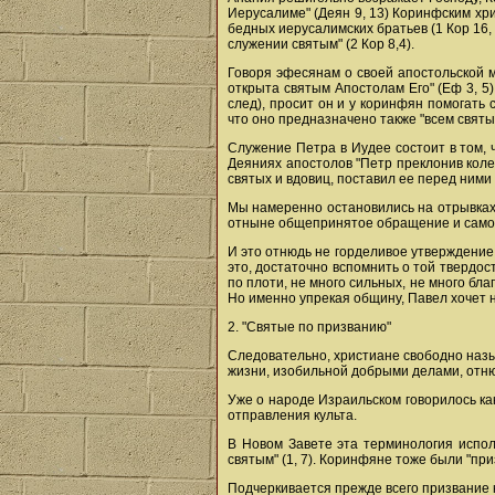
Иерусалиме" (Деян 9, 13) Коринфским хр
бедных иерусалимских братьев (1 Кор 16,
служении святым" (2 Кор 8,4).
Говоря эфесянам о своей апостольской м
открыта святым Апостолам Его" (Еф 3, 5)
след), просит он и у коринфян помогать
что оно предназначено также "всем святым
Служение Петра в Иудее состоит в том, ч
Деяниях апостолов "Петр преклонив колена
святых и вдовиц, поставил ее перед ними 
Мы намеренно остановились на отрывках,
отныне общепринятое обращение и само
И это отнюдь не горделивое утверждение
это, достаточно вспомнить о той твердос
по плоти, не много сильных, не много бла
Но именно упрекая общину, Павел хочет нау
2. "Святые по призванию"
Следовательно, христиане свободно назы
жизни, изобильной добрыми делами, отнюд
Уже о народе Израильском говорилось как 
отправления культа.
В Новом Завете эта терминология испол
святым" (1, 7). Коринфяне тоже были "при
Подчеркивается прежде всего призвание к 