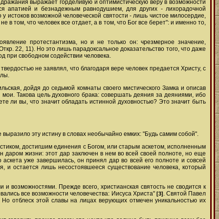
 подражания выражает горделивую и оптимистическую веру в возможности
тся апатией и безнадежным равнодушием, для других - лихорадочной
о у истоков возможной человеческой святости - лишь чистое милосердие,
 том, что человек все отдает, а в том, что Бог все берет": и именно то,
появление протестантизма, но и не только он: чрезмерное значение,
кр. 22, 11). Но это лишь парадоксальное доказательство того, что даже
лод при свободном содействии человека.
 твердостью не заявлял, что благодаря вере человек предается Христу, с
илы.
ильская, дойдя до седьмой комнаты своего мистического Замка и описав
 мои. Такова цель духовного брака: совершать деяния за деяниями, ибо
наете ли вы, что значит обладать истинной духовностью? Это значит быть
выразило эту истину в словах необычайно емких: "Будь самим собой".
истиком, достигшим единения с Богом, или старым аскетом, исполненным
н даром жизни: этот дар заключен в нем во всей своей полноте, но еще
о аскета уже завершилась, он принял дар во всей его полноте и совсей
я, и остается лишь несостоявшееся существование человека, который
и и возможностями. Прежде всего, христианская святость не сводится к
зовались все возможности человечества: Иисуса Христа"
. Святой Павел
[3]
). Но отблеск этой славы на лицах верующих отмечен уникальностью их