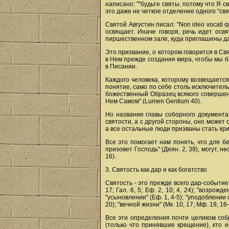
написано: ""будьте святы, потому что Я св
это даже не четкое отделение одного "св
Святой Августин писал: "Non ideo vocati 
освящает. Иначе говоря, речь идет освя
пиршественном зале, куда приглашены д
Это призвание, о котором говорится в Св
в Нем прежде создания мира, чтобы мы бы
в Писании.
Каждого человека, которому возвещается
понятие, само по себе столь исключител
божественный Образец всякого совершенс
Нем Самом" (Lumen Gentium 40).
Но название главы соборного документа 
святости, а с другой стороны, оно может 
а все остальные люди призваны стать хри
Все это помогает нам понять, что для б
призовет Господь" (Деян. 2, 39), могут, 
16).
3. Святость как дар и как богатство
Святость - это прежде всего дар-событие.
17; Гал. 6, 5; Еф. 2, 10; 4, 24); "возрожде
"усыновлении" (Еф. 1, 4-5); "уподоблении о
20); "вечной жизни" (Мк. 10, 17; Мф. 19, 16-2
Все эти определения почти целиком соб
(только что принявшие крещение), кто 