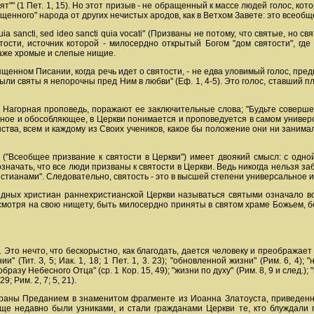
ят"" (1 Пет. 1, 15). Но этот призыв - не обращенный к массе людей голос, кот
ященного" народа от других нечистых ародов, как в Ветхом Завете: это всеоб
quia sancti, sed ideo sancti quia vocati" (Призваны не потому, что святые, н
тости, источник которой - милосердно открытый Богом "дом святости", где
аже хромые и слепые нищие.
ященном Писании, когда речь идет о святости, - не едва уловимый голос, пре
ли святы я непорочны пред Ним в любви" (Еф. 1, 4-5). Это голос, ставший 
 Нагорная проповедь, поражают ее заключительные слова; "Будьте совершен
ьное и обособляющее, в Церкви понимается и проповедуется в самом универ
тва, всем и каждому из Своих учеников, какое бы положение они ни занимали
("Всеобщее призвание к святости в Церкви") имеет двоякий смысл: с одной
означать, что все люди призваны к святости в Церкви. Ведь никогда нельзя з
стианами". Следовательно, святость - это в высшей степени универсальное 
едных христиан раннехристианской Церкви называться святыми означало воз
несмотря на свою нищету, быть милосердно приняты в святом храме Божьем, боле
 Это нечто, что бескорыстно, как благодать, дается человеку и преображает 
нии" (Тит. З, 5; Иак. 1, 18; 1 Пет. 1, 3. 23); "обновленной жизни" (Рим. 6, 4); "
бразу Небесного Отца" (ср. 1 Кор. 15, 49); "жизни по духу" (Рим. 8, 9 и след.);
9; Рим. 2, 7; 5, 21).
раны Преданием в знаменитом фрагменте из Иоанна Златоуста, приведенн
еще недавно были узниками, и стали гражданами Церкви те, кто блуждали 