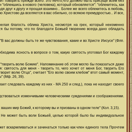
жит говорить прежде всего: это нечто,что должно быть присуще всем без
 и "облекшись в нового (человека), который обновляется": "облекитесь, как
 друг к другу и прощая взаимно... Более же всего облекитесь в любовь,
 Христово да вселяется в вас обильно, со всякою премудростью... И все,
елая благость облика Христа, несмотря на грех, который неизменно
я бы потому, что по благодати Божьей творению всегда дано обладать
 вас должны быть те же чувствования, какие и во Христе Иисусе" (Флп.
бходима ясность в вопросе о том, какую святость уготовал Бог каждому
ека "творить волю Божию". Напоминание об этом могло бы показаться даже
святость для меня - творить то, чего хочет от меня Бог, творить Его
а творит волю Отца", считает "Его волю своим хлебом" втот самый момент,
" (Мф. 26, 39).
т следовать каждому из них - МА 250 и след.), пока не находит своего
одствоваться изменчивыми человеческими суждениями и соображениями.
ваших мир Божий, к которому вы и призваны в одном теле" (Кол. 3,15).
. Не может быть воли Божьей, целью которой было бы индивидуальное
жет вскармливаться и зачинаться только как член единого тела Прочтем