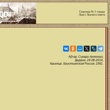
Старонка № 1 горада
Ліды і Лідскага павета
Аўтар:
Сикари Антонио
,
Дадана:
24-08-2014
,
Крыніца:
Христианская Россия, 1991
.