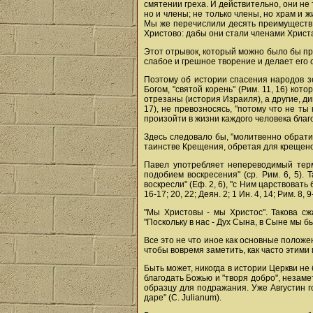
смятении греха. И действительно, они не 
но и члены; не только члены, но храм и 
Мы же перечислили десять преимуществ. 
Христово: дабы они стали членами Христа" 
Этот отрывок, который можно было бы пр
слабое и грешное творение и делает его
Поэтому об истории спасения народов з
Богом, "святой корень" (Рим. 11, 16) кот
отрезаны (история Израиля), а другие, ди
17), не превозносясь, "потому что не ты
произойти в жизни каждого человека благо
Здесь следовало бы, "молитвенно обратив
таинстве Крещения, обретая для крещено
Павел употребляет непереводимый терми
подобием воскресения" (ср. Рим. 6, 5). 
воскресли" (Еф. 2, 6), "с Ним царствоват
16-17; 20, 22; Деян. 2; 1 Ин. 4, 14; Рим. 8, 9
"Мы Христовы - мы Христос". Такова сжа
"Поскольку в нас - Дух Сына, в Сыне мы б
Все это не что иное как основные положен
чтобы вовремя заметить, как часто этим
Быть может, никогда в истории Церкви не 
благодать Божью и "творя добро", незаме
образцу для подражания. Уже Августин г
даре" (С. Julianum).