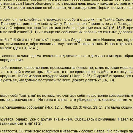
истианам сам Павел объясняет, что в первый день недели каждый должен отло
 1-2) Во втором послании он объясняет, что македонские Церкви, несмотря на
иссии, он, не колеблясь, утверждает о себе и о других, что "тайна Христо
 Препоручая римлянам сестру Фиву, Павел просит "принять ее для Господа, к
 семье Стефана, которая "посвятила себя на служение святым" (16, 15) Вто
 по всей Ахаии" (1, 1) и в конце его лобызает их лобзанием святым", добавляя
тобы "обойти всех /святых/", спускаясь к Лидде, а потом в Иоппию, где, под
, помолился и, обратившись к телу, сказал Тавифа встань. И она открыла гла
живою" (Деян 9, 32-41).
 лишенных чисто догматического содержания, на отдельных эпизодах, обра
определение.
 собственного нравственного превосходства (известно, какие высокие морал
ти, с которой сами авторы обличают в то же время грехи, слабости и отступн
городных. Но Бог избрал немудрое мира" (1 Кор. 2, 26). С другой стороны, в
чить ее, как должно поступать "во всех церквах у святых" (14, 33).
вают себя "святыми" не потому, что считают себя нравственно совершенными,
ь не замалчивается. Но точка отсчета - это убежденность христиан в том, ч
о "священном собрании" (Исх. 12, 6; Лев. 23, 3; Числ. 29, 1): это была общ
ьзуется, однако, уже с другим значением. Обращаясь к римлянам, Павел 
званными святыми" (1,2).
святости. Об этом ясно говорится в известных словах Петра: "По примеру при