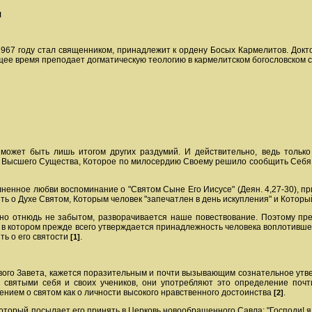
И
 1967 году стал священником, принадлежит к ордену Босых Кармелитов. Докт
ее время преподает догматическую теологию в кармелитском богословском 
может быть лишь итогом других раздумий. И действительно, ведь только
 - Высшего Существа, Которое по милосердию Своему решило сообщить Себя
енное любви воспоминание о "Святом Сыне Его Иисусе" (Деян. 4,27-30), при
рить о Духе Святом, Которым человек "запечатлен в день искупления" и Которы
но отнюдь не забытом, разворачивается наше повествование. Поэтому преж
, в котором прежде всего утверждается принадлежность человека воплотившем
ть о его святости
.
[1]
вого Завета, кажется поразительным и почти вызывающим сознательное утве
 святыми себя и своих учеников, они употребляют это определение почт
нием о святом как о личности высокого нравственного достоинства
.
[2]
торый посылает его принять в Церковь новообращенного Савла: "Господи! я 