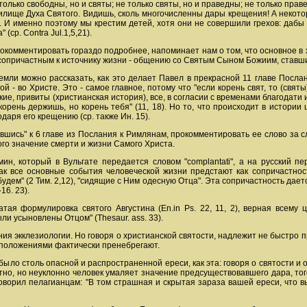
только свободны, но и святы; не только святы, но и праведны; не только праве
жилище Духа Святого. Видишь, сколь многочисленны дары крещения! А некото
И именно поэтому мы крестим детей, хотя они не совершили грехов: дабы 
(ср. Contra Jul.1,5,21).
окомментировать гораздо подробнее, напоминает нам о том, что основное в х
 сопричастным к источнику жизни - общению со Святым Сыном Божиим, ставш
емли можно рассказать, как это делает Павел в прекрасной 11 главе Посла
орой - во Христе. Это - самое главное, потому что "если корень свят, то (св
кие, привиты (христианская история), все, в согласии с временами благодати
 корень держишь, но корень тебя" (11, 18). Но то, что происходит в истори
даря его крещению (ср. также Ин. 15).
шись" к 6 главе из Послания к Римлянам, прокомментировать ее слово за сл
го значение смерти и жизни Самого Христа.
н, который в Вульгате передается словом "complantati", а на русский п
Так все основные события человеческой жизни предстают как сопричастность:
ь будем" (2 Тим. 2,12), "сидящие с Ним одесную Отца". Эта сопричастность да
-16. 23).
тая формулировка святого Августина (En.in Ps. 22, 11, 2), верная всему
ыли усыновлены Отцом" (Thesaur. ass. 33).
ия экклезиологии. Но говоря о христианской святости, надлежит не быстро пр
и положениями фактически пренебрегают.
было столь опасной и распространенной ереси, как эта: говоря о святости и 
тно, но неуклонно человек умаляет значение предсуществовавшего дара, тог
оворил пелагианцам: "В том страшная и скрытая зараза вашей ереси, что вы 