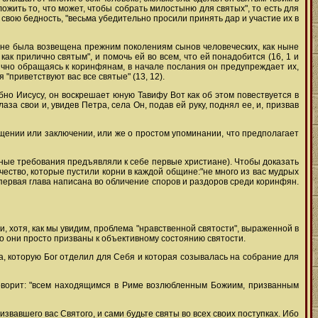
жить то, что может, чтобы собрать милостыню для святых", то есть для
 свою бедность, "весьма убедительно просили принять дар и участие их в
ва не была возвещена прежним поколениям сынов человеческих, как ныне
ак прилично святым", и помочь ей во всем, что ей понадобится (16, 1 и
рично обращаясь к коринфянам, в начале послания он предупреждает их,
 "приветствуют вас все святые" (13, 12).
обно Иисусу, он воскрешает юную Тавифу Вот как об этом повествуется в
за свои и, увидев Петра, села Он, подав ей руку, поднял ее, и, призвав
щении или заключении, или же о простом упоминании, что предполагает
ьные требования предъявляли к себе первые христиане). Чтобы доказать
ичество, которые пустили корни в каждой общине:"не много из вас мудрых
ся первая глава написана во обличение споров и раздоров среди коринфян.
 хотя, как мы увидим, проблема "нравственной святости", выраженной в
то они просто призваны к объективному состоянию святости.
ина, которую Бог отделил для Себя и которая созывалась на собрание для
говорит: "всем находящимся в Риме возлюбленным Божиим, призванным
звавшего вас Святого, и сами будьте святы во всех своих поступках. Ибо