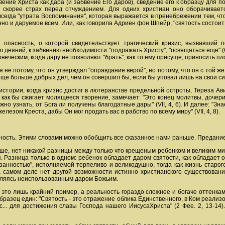
ение Христа как дара (и забвение Его даров), сведение его к образцу для
т скорее страх перед отчуждением. Для одних христиан оно оборачивае
всегда "утрата Воспоминания", которая выражается в пренебрежении тем, чт
 и даруемое всем. Или, как говорила Адриен фон Шпейр, "святость состоит не в
 опасность, о которой свидетельствует трагический кризис, вызвавший 
 деяний, к забвению необходимости "подражать Христу", "освящаться еще" (От
еческим, когда дару не позволяют "брать", как то ему присуще, приносить п
не потому, что он утверждал "оправдание верой", но потому, что он с той же
ще больше добрых дел, чем он совершил бы, если бы уповал лишь на свои с
 истории, когда кризис достиг в лютеранстве предельной остроты, Тереза Ав
й как бы сжигает молящееся творение, замечает: "Это конец молитвы, дочери
жно узнать, от Бога ли получены благодатные дары" (VII, 4, 6). И далее: "З
лезом Креста, дабы Он мог продать вас в рабство по всему миру" (VII, 4, 8).
ность. Этими словами можно обобщить все сказанное нами раньше. Предание 
ыше, нет никакой разницы между только что крещеным ребенком и великим м
 Разница только в одном: ребенок обладает даром святости, как обладает о
занностью", исполняемой терпеливо и великодушно, тогда как жизнь старог
 самом деле нет другой возможности истинно христианского существовани
авляясь неиспользованным даром Божьим.
 это лишь крайний пример, а реальность гораздо сложнее и богаче оттенкам
Образец един: "Святость - это отражение облика Единственного, в Ком реали
... для достижения славы Господа нашего ИисусаХриста" (2 Фее. 2, 13-14