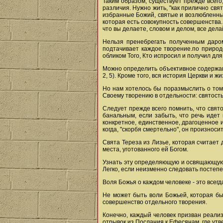
Таким образом, существует прежде всего,
различия. Нужно жить, "как прилично святы
избранные Божий, святые и возлюбленные,
которая есть совокупность совершенства.
что вы делаете, словом и делом, все делай
Нельзя пренебрегать полученным даром
подтачивает каждое творение.по природ
обликом Того, Кто испросил и получил дл
Можно определить объективное содержани
2, 5). Кроме того, вся история Церкви и 
Но нам хотелось бы поразмыслить о том 
Своему творению в отдельности: святость
Следует прежде всего помнить, что святос
банальным, если забыть, что речь идет 
конкретное, единственное, драгоценное
когда, "скорбя смертельно", он произносит
Свята Тереза из Лизье, которая считает
местa, уготованного ей Богом.
Узнать эту определяющую и освящающую 
Легко, если неизменно следовать постеп
Воля Божья о каждом человеке - это всегд
Не может быть воли Божьей, которая бы
совершенство отдельного творения.
Конечно, каждый человек призван реализ
отрывок из Послания к Ефесянам, где ут