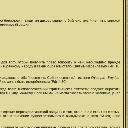
ор богословия, защитил диссертацию по библеистике. Член итальянской
семинаре (Брешия).
 для того, чтобы получить право говорить о ней, необходимо прежде
 избранному народу и таким образом стало Святым Израилевым (Ис. 10,
шедшем, чтобы "посвятить Себя и освятить" тех, кого Отец дал Ему (ср.
й не хочет быть оскорбленным (Еф. 4,30).
де всего в словосочетании "христианская святость" следует обратить
уся Сыну Божьему. Если бы мы не могли сказать этого о человеке, у нас
рждение первохристианской общины о том, что она с о стоит из святых.
и что в значении существительного и вкладывают в него смысл, явно
слышал от многих о сем человеке, сколько зла сделал он святым Твоим в