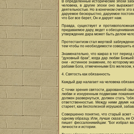
В определенные исторические эпохи забв
человека, в другие эпохи оно выражае
деятельностью. Но в конечном счете это 
даруемое бескорыстно, даруемое постоянно
что Бог все берет, Он и дарует нам.
Правда, существует и противоположная
придаваемое дару, ведет к обесцениванию
утверждение дара может быть делом челов
Протестантизм стал жертвой заблуждения 
тем чтобы по необходимости совершить е
Знаменательно, что какраз в тот период
"духовный брак", когда дар любви Божье
они - истинное знамение, по которому мо
рабами Бога, отмеченными Его железом, же
4. Святость как обязанность
Каждый дар налагает на человека обязан
С точки зрения святости, дарованной св
любви и изнуренным подвигами покаяния.
должен развернуться, должен стать "обя
ответственностью. Между ними двумя на
стареет, как бесполезной игрушкой, заб
Совершенно понятно, что старый аскет -
одному образцу. Или, лучше сказать, ее 
пишет фессалоникийцам: "Бог избрал вас
личности и истории.