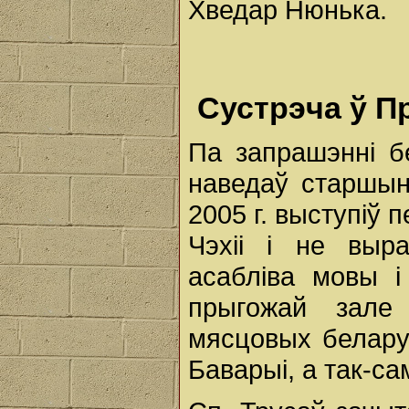
Хведар Нюнька.
Сустрэча ў П
Па запрашэнні б
наведаў старшын
2005 г. выступіў 
Чэхіі і не выра
асабліва мовы і
прыгожай зале у
мясцовых белару
Баварыі, а так-са