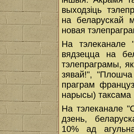
выходзіць тэлеп
на беларускай м
новая тэлепрагра
На тэлеканале
вядзецца на бел
тэлепраграмы, як
зявай!", "Плошч
праграм французс
нарысы) таксама 
На тэлеканале "С
дзень, беларус
10% ад агульна