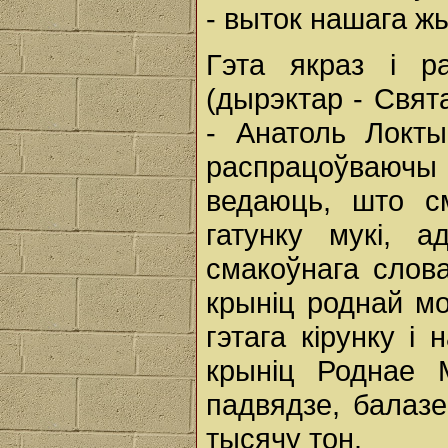
- выток нашага ж
Гэта якраз і 
(дырэктар - Свят
- Анатоль Локт
распрацоўваючы н
ведаюць, што с
гатунку мукі, 
смакоўнага слов
крыніц роднай м
гэтага кірунку і
крыніц Роднае 
падвядзе, балазе
тысячу тон.