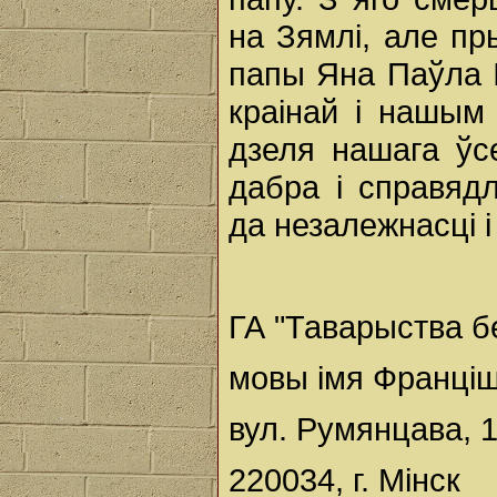
на Зямлі, але пр
папы Яна Паўла І
краінай і нашым
дзеля нашага ўс
дабра і справяд
да незалежнасці 
ГА "Таварыства б
мовы імя Франці
вул. Румянцава, 1
220034, г. Мінск