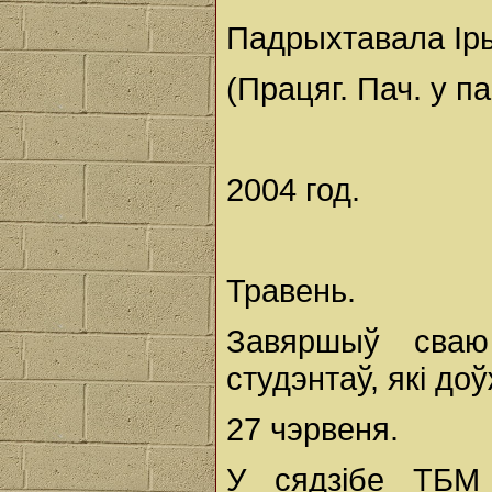
Падрыхтавала Ір
(Працяг. Пач. у па
2004 год.
Травень.
Завяршыў сваю
студэнтаў, які до
27 чэрвеня.
У сядзібе ТБМ