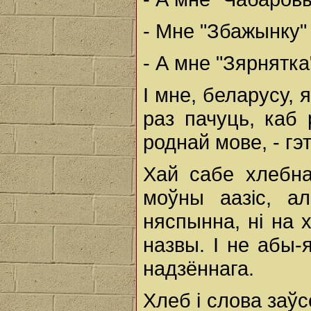
- Мне "Збажынку"
- А мне "Зярнятка"
І мне, беларусу, 
раз пачуць, каб
роднай мове, - г
Хай сабе хлебна
моўны аазіс, а
няспынна, ні на 
назвы. І не абы-
надзённага.
Хлеб і слова заў