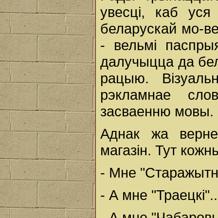
увесці, каб уся
беларускай мо-ве.
- вельмі паспры
далучыцца да бел
рацыю. Візуаль
рэкламнае сло
засваенню мовы.
Аднак жа верн
магазін. Тут кож
- Мне "Старажытны
- А мне "Траецкі"..
- А мне "Чабаровы