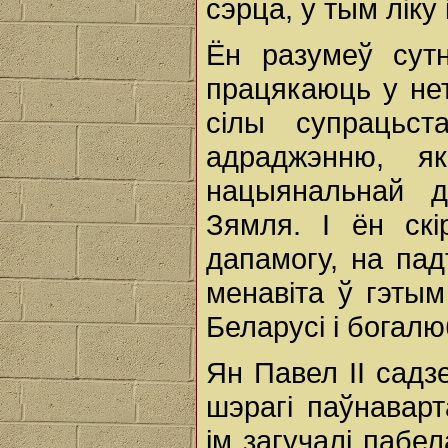
сэрца, у тым ліку
Ён разумеў сутн
працякаюць у нет
сілы супрацьст
адраджэнню, 
нацыянальнай д
Зямля. І ён скі
дапамогу, на пад
менавіта ў гэты
Беларусі і богалю
Ян Павел ІІ садз
шэрагі паўнавар
ім загучалі пабе