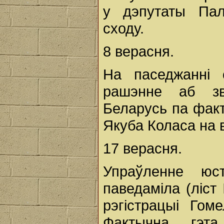
у дэпутаты Пал
сходу.
8 верасня.
На паседжанні
рашэнне аб зв
Беларусь па факт
Якуба Коласа на 
17 верасня.
Упраўленне юс
паведаміла (ліст
рэгістрацыі Гом
Фактычна гэта