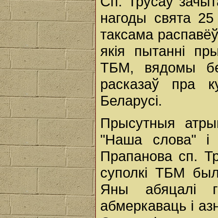
Сп. Трусаў зачыт
нагоды свята 25 
таксама распавёў
якія пытанні пр
ТБМ, вядомы бе
расказаў пра к
Беларусі.
Прысутныя атры
"Наша слова" і
Прапанова сп. Т
суполкі ТБМ был
Яны абяцалі 
абмеркаваць і аз