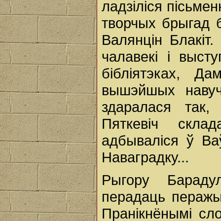
ладзіліся пісьмен
творчых брыгад б
Валянцін Блакіт.
чалавекі і выст
бібліятэках, Да
вышэйшых навуч
здаралася так,
Пяткевіч скла
адбываліся ў Ва
Наваградку...
Рыгору Бараду
перадаць перажы
Пранікнёнымі сло