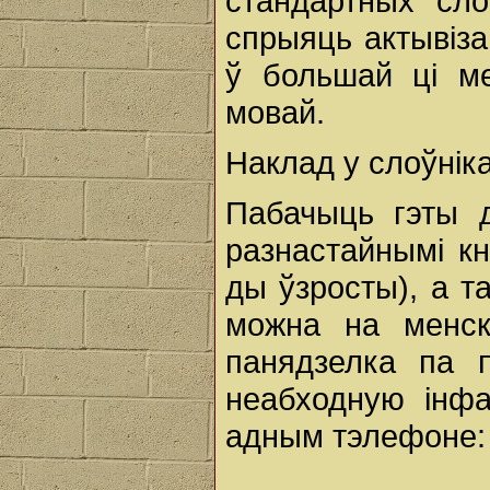
стандартных сло
спрыяць актывіза
ў большай ці м
мовай.
Наклад у слоўніка
Пабачыць гэты 
разнастайнымі кн
ды ўзросты), а т
можна на менск
панядзелка па п
неабходную інф
адным тэлефоне