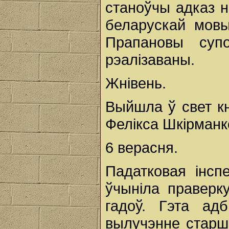
станоўчы адказ н
беларускай мовы
Прапановы супо
рэалізаваны.
Жнівень.
Выйшла ў свет к
Фелікса Шкірманк
6 верасня.
Падатковая інсп
ўчыніла праверк
гадоў. Гэта ад
вылучэнне старш