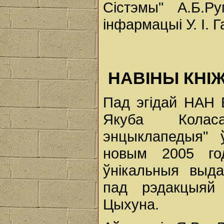
Сістэмы" А.Б.Ру
інфармацыі У. І. 
НАВІНЫ КНІ
Пад эгідай НАН Б
Якуба Колас
энцыклапедыя" 
новым 2005 г
ўнікальныя выда
пад рэдакцыяй 
Цыхуна.