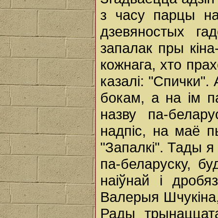
з часу парцы на
дзевяностых га
запалак пры кіна
кожнага, хто прах
казалі: "Спички".
бокам, а на ім 
назву па-белар
надпіс, на маё п
"Запалкі". Тады я
па-беларуску, бу
наіўнай і дробя
Валерыя Шчукіна,
Рады трынаццата