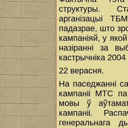
структуры. С
арганізацыі ТБ
падазрае, што зр
кампаніяй, у яко
назіранні за вы
кастрычніка 2004 
22 верасня.
На паседжанні с
кампаніі МТС па
мовы ў аўтамат
кампаніі. Рас
генеральнага д