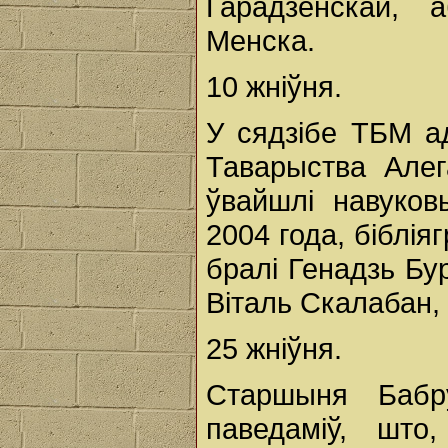
Гарадзенскай, 
Менска.
10 жніўня.
У сядзібе ТБМ а
Таварыства Алег
ўвайшлі навуков
2004 года, біблія
бралі Генадзь Бур
Віталь Скалабан,
25 жніўня.
Старшыня Бабру
паведаміў, што