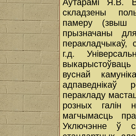
Аўтарамі Я.В. 
складзены поль
памеру (звыш 
прызначаны для
перакладчыкаў, 
г.д. Універсал
выкарыстоўваць 
вуснай камунік
адпаведнікаў 
перакладу мастацк
розных галін 
магчымасць пра
Уключэнне ў с