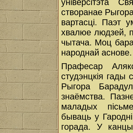
універсітэта С
створанае Рыгорам
вартасці. Паэт 
хвалюе людзей, 
чытача. Моц бара
народнай аснове.
Прафесар Аляк
студэнцкія гады 
Рыгора Барадул
знаёмства. Пазн
маладых пісьме
бываць у Гародні
горада. У канцы