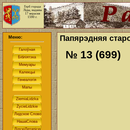
Герб горада
Ліды, наданы
17 верасня
1590 г.
Папярэдняя старо
Меню:
№ 13 (699)