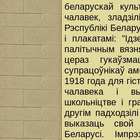
беларускай кул
чалавек, зладзі
Рэспублікі Белар
і плакатамі: "Ід
палітычным вязн
цераз гукаўзм
супрацоўнікаў ам
1918 года для гіс
чалавека і вы
школьніцтве і гр
другім падходзілі
выказаць свой
Беларусі. Імпр