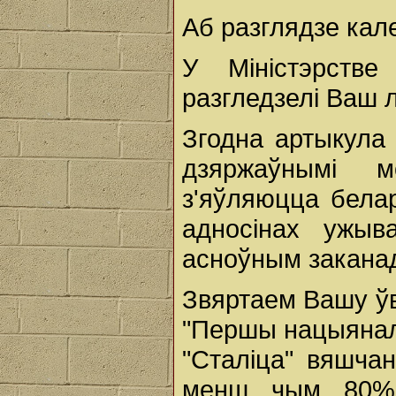
Аб разглядзе кал
У Міністэрстве
разгледзелі Ваш 
Згодна артыкула 
дзяржаўнымі 
з'яўляюцца бела
адносінах ужы
асноўным заканад
Звяртаем Вашу ўв
"Першы нацыяналь
"Сталіца" вяшча
менш чым 80%. 