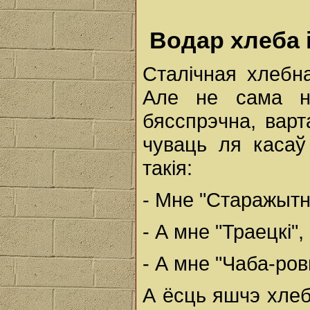
Водар хлеба 
Сталічная хлебн
Але не сама на
бясспрэчна, варт
чуваць ля касаў
такія:
- Мне "Старажытны
- А мне "Траецкі", 
- А мне "Чаба-ровы
А ёсць яшчэ хлеб 