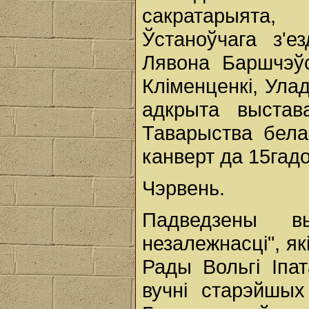
сакратарыята
Ўстаноўчага з'е
Лявона Баршчэўс
Кліменценкі, Ула
адкрыта выстава
Таварыства бел
канверт да 15гад
Чэрвень.
Падведзены в
незалежнасці", я
Рады Вольгі Іпа
вучні старэйшых