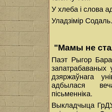
У хлеба і слова а
Уладзімір Содаль
"Мамы не стал
Паэт Рыгор Бара
запатрабаваных 
дзяржаўнага ун
адбылася веч
пісьменніка.
Выкладчыца ГрДУ,