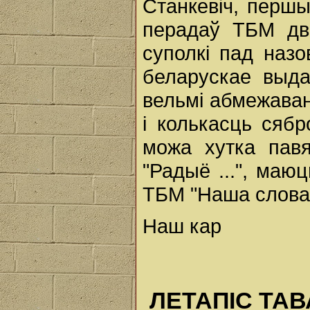
Станкевіч, першы
перадаў ТБМ дв
суполкі пад наз
беларускае выда
вельмі абмежава
і колькасць сябр
можа хутка павя
"Радыё ...", маюц
ТБМ "Наша слова
Наш кар
ЛЕТАПІС ТА