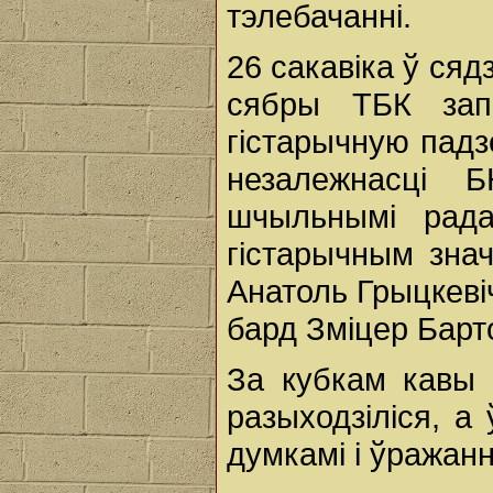
тэлебачанні.
26 сакавіка ў ся
сябры ТБК запо
гістарычную падз
незалежнасці 
шчыльнымі рада
гістарычным знач
Анатоль Грыцкеві
бард Зміцер Барто
За кубкам кавы 
разыходзіліся, а
думкамі і ўражанн