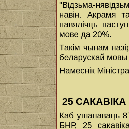
"Відзьма-нявідз
навін. Акрамя т
павялічць пасту
мове да 20%.
Такім чынам наз
беларускай мовы 
Намеснік Міністра 
25 САКАВІКА 
Каб ушанаваць 8
БНР, 25 сакавік