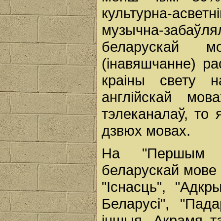
культурна-асве
музычна-заба
беларускай м
(інавяшчанне) р
краіны свету н
англійскай мо
тэлеканалаў, то
дзвюх мовах.
На "Першым н
беларускай мове
"Існасць", "Адкр
Беларусі", "Пад
іншыя. Акрамя та