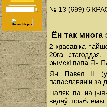
№ 13 (699) 6 КРА
Ён так многа 
2 красавіка пайш
20га стагоддзя,
рымскі папа Ян Па
Ян Павел ІІ (
папаславянін за 
Паляк па нацыян
ведаў праблемы ў