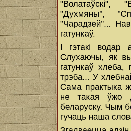
"Волатаўскі", "
"Духмяны", "Сп
"Чарадзей"... На
гатункаў.
І гэтакі водар 
Слухаючы, як в
гатункаў хлеба, 
трэба... У хлебна
Сама практыка ж
не такая ўжо 
беларуску. Чым б
гучаць наша слова
Згадваецца адзін