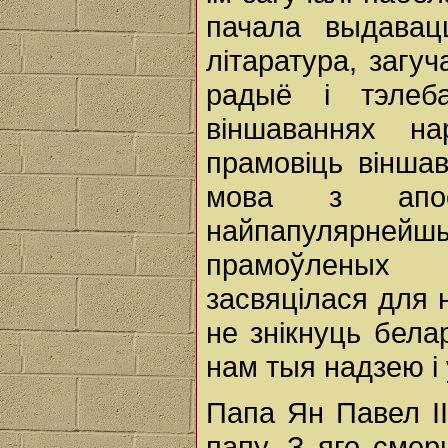
пачала выдавац
літаратура, загу
радыё і тэлеб
віншаваннях н
прамовіць віншав
мова з апос
найпапулярнейшы
прамоўленых 
засвяцілася для 
не знікнуць бел
нам тыя надзею і
Папа Ян Павел ІІ
папу. З яго сме