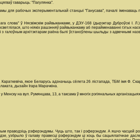
ацягваў гаварыць: "Пагулянка".
дамы для рабочых эксперыментальнай станцыі "Ганусава", пачалі іменаваць па
шага слова" ў Нясвіжскім райвыканкаме, у ДЭУ-168 (дырэктар Дуброўскі І. Л
Высветлілася, што ніякіх рашэнняў райвыканкаму аб перайменаванні гэтых нас
ні з галоўным архітэктарам раёна былі ўстаноўлены шыльды з адвечнымі назв
ра Караткевіча, якое Беларусь адзначыць сёлета 26 лістапада, ТБМ імя Ф. С
лаката, дызайн Ігара Марачкіна.
у Менску на вул. Румянцава, 13, а таксама ў многіх рэгіянальных арганізацыя
ным праводзіць рэферэндумы. Чуць што, так і рэферэндум. А яшчэ часцей р
ладзе, узбрыло ў галаву правесці рэферэндум ці хоць бы сацыялагічнае дас