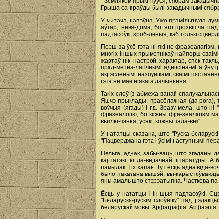
- Земляком прыкі-нуўся, сябрам закадычны
Грыша са-праўды былі закадычнымі сябрамі
У чытача, напэўна, Ужо прамільгнула думк
аўтар, невя-дома, бо яго прозвішча пад
падтасоўкі, зроб-леныя, каб толькі сцверд
Перш за ўсё гэта ні-які не фразеалагізм
многіх іншых прыметнікаў найперш сваімі
жартаў-нік, настрой, характар, спек-такл
прад-метна-лагічнымі адносіна-мі, а ўнут
акрэсленымі назоўнікамі, сваімі пастаянн
гэта не мае ніякага дачынення.
Такіх слоў (з абмежа-ванай спалучальнасц
Яшчэ прыклады: прасёлачная (да-рога), тр
воўчыя (ягады) і г.д. Зразу-мела, што н
фразеалогію, бо кожны фра-зеалагізм мае
выклю-чэння, усякі, кожны чала-век".
У нататцы сказана, што "Руска-беларускі 
"Пацверджана гэта і ўсімі наступнымі пера
Нельга, аднак, забы-ваць, што згаданы да
картатэкі, ні да-ведачнай літаратуры. 
памылак. І іх хапае. Тут ёсць адна віда-в
было паказана вышэй, вы-карыстоўваюць яг
яны амаль што стэрэатыпна. Часткова па-
Ёсць у нататцы і ін-шыя падтасоўкі. Сцв
"Беларуска-рускім слоўніку" пад рэдакцы
беларускай мовы: Арфаграфія. Арфаэпія. 