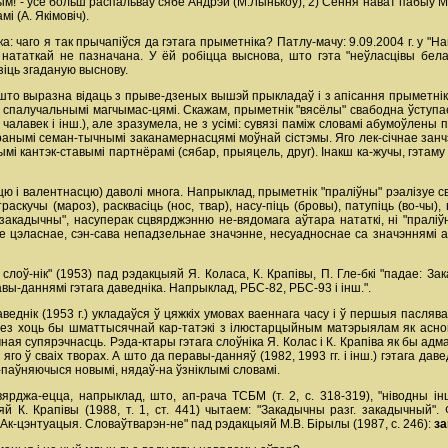
м! - усё больш распальваў сябе Андрэй (М.Лынькоў); 2) Сёння нават пабыў Ма
 (А. Якімовіч).
а: чаго я так прычапіўся да гэтага прыметніка? Патлу-мачу: 9.09.2004 г. у 
 нататкай не пазначана. У ёй робіцца выснова, што гэта "неўласцівы бела
зіць згаданую выснову.
, што выразна відаць з прыве-дзеных вышэй прыкладаў і з апісання прыметні
 спалучальнымі магчымас-цямі. Скажам, прыметнік "вясёлы" свабодна ўступае 
ь, чалавек і інш.), але зразумела, не з усімі: сувязі паміж словамі абумоўле
ранымі семан-тычнымі заканамернасцямі моўнай сістэмы. Яго лек-січнае занчэн
ымі кантэк-ставымі партнёрамі (сябар, прыяцель, друг). Інакш ка-жучы, гэтам
ю і валентнасцю) даволі многа. Напрыклад, прыметнік "праліўны" рэалізуе св
аскучы (мароз), расквасіць (нос, твар), насу-піць (бровы), патупіць (во-чы),
і "закадычны", насуперак сцвярджэнню не-вядомага аўтара нататкі, ні "пралі
 цэласнае, сэн-сава непадзельнае значэнне, несуадноснае са значэннямі ас
слоў-нік" (1953) пад рэдакцыяй Я. Коласа, К. Крапівы, П. Гле-бкі "падае: За
вы-даннямі гэтага даведніка. Напрыклад, РБС-82, РБС-93 і інш.".
веднік (1953 г.) укладаўся ў цяжкіх умовах ваеннага часу і ў першыя пасляв
А без хоць бы шматтысячнай кар-татэкі з ілюстарцыйным матэрыялам як аснов
очная супярэчнасць. Рэда-ктары гэтага слоўніка Я. Колас і К. Крапіва як бы ад
о ў сваіх творах. А што да перавы-данняў (1982, 1993 гг. і інш.) гэтага да
паўняючыся новымі, нядаў-на ўзніклымі словамі.
ярджа-ецца, напрыклад, што, ап-рача ТСБМ (т. 2, с. 318-319), "ніводны ін
яй К. Крапівы (1988, т. 1, ст. 441) чытаем: "Закадычны разг. закадычный"
Ак-цэнтуацыя. Словаўтварэн-не" пад рэдакцыяй М.В. Бірылы (1987, с. 246):
з