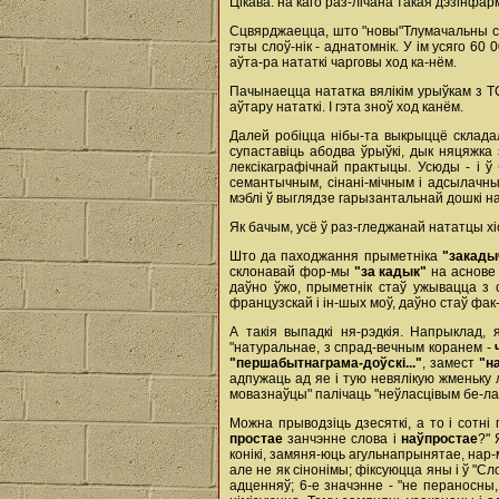
Цікава: на каго раз-лічана такая дэзінфа
Сцвярджаецца, што "новы"Тлумачальны сло
гэты слоў-нік - аднатомнік. У ім усяго 60
аўта-ра нататкі чарговы ход ка-нём.
Пачынаецца нататка вялікім урыўкам з ТС
аўтару нататкі. І гэта зноў ход канём.
Далей робіцца нібы-та выкрыццё складаль
супаставіць абодва ўрыўкі, дык няцяжка
лексікаграфічнай практыцы. Усюды - і ў 
семантычным, сінані-мічным і адсылачным
мэблі ў выглядзе гарызантальнай дошкі на в
Як бачым, усё ў раз-гледжанай нататцы х
Што да паходжання прыметніка
"закады
склонавай фор-мы
"за кадык"
на аснове 
даўно ўжо, прыметнік стаў ужывацца з су
французскай і ін-шых моў, даўно стаў фак-
А такія выпадкі ня-рэдкія. Напрыклад,
"натуральнае, з спрад-вечным коранем -
"першабытнаграма-доўскі..."
, замест
"н
адпужаць ад яе і тую невялікую жменьку 
мовазнаўцы" палічаць "неўласцівым бе-лар
Можна прыводзіць дзесяткі, а то і сотн
простае
занчэнне слова і
наўпростае
?" 
конікі, замяня-юць агульнапрынятае, нар-
але не як сінонімы; фіксуюцца яны і ў "Сло
адценняў; 6-е значэнне - "не пераносны, 