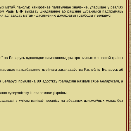
 мэтаў, паколькі канкрэтнае палітычнае значэнне, уласцівае ў рэаліях
дыюм Рады БНР выказаў шкадаванне аб рашэнні Еўракамісіі падтрымаць
я адпавядаў мэтам - дасягненню дэмакратыі і свабоды ў Беларусі.
e" на Беларусь адпавядае намаганням дэмакратычных сіл нашай краіны
а парушае патрабаванне дзейнага заканадаўства Рэспублікі Беларусь аб
 Беларусі прыблізна 80 адсоткаў грамадзян назвалі сябе беларусамі, а
ння суверэнітэту і незалежнасці краіны.
эдакцыі з улікам вынікаў перапісу на абедзвюх дзяржаўных мовах без