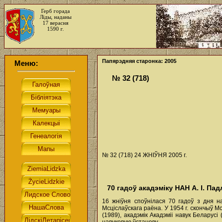
Герб горада
Ліды, наданы
17 верасня
1590 г.
Папярэдняя старонка: 2005
Меню:
№ 32 (718)
№ 32 (718) 24 ЖНІЎНЯ 2005 г.
70 гадоў акадэміку НАН А. І. Па
16 жніўня споўнілася 70 гадоў з дня н
Мсціслаўскага раёна. У 1954 г. скончыў М
(1989), акадэмік Акадэміі навук Беларусі