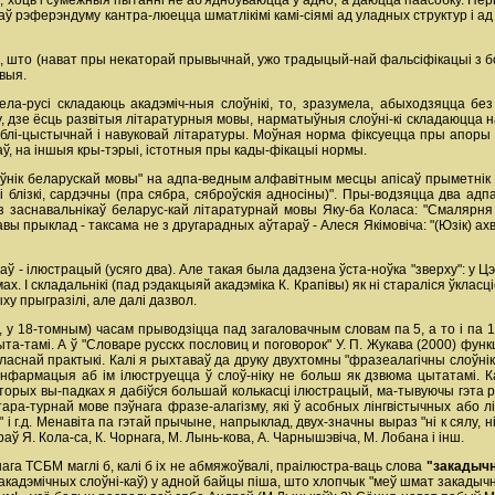
, хоць і сумежныя пытанні не аб'ядноўваюцца ў адно, а даюцца паасобку. Пе
каў рэферэндуму кантра-люецца шматлікімі камі-сіямі ад уладных структур і а
, што (нават пры некаторай прывычнай, ужо традыцый-най фальсіфікацыі з б
выя.
ла-русі складаюць акадэміч-ныя слоўнікі, то, зразумела, абыходзяцца бе
ту, дзе ёсць развітыя літаратурныя мовы, нарматыўныя слоўні-кі складаюцца 
публі-цыстычнай і навуковай літаратуры. Моўная норма фіксуецца пры апор
таў, на іншыя кры-тэрыі, істотныя пры кады-фікацыі нормы.
оўнік беларускай мовы" на адпа-ведным алфавітным месцы апісаў прыметнік
і блізкі, сардэчны (пра сябра, сяброўскія адносіны)". Пры-водзяцца два ад
о з заснавальнікаў беларус-кай літаратурнай мовы Яку-ба Коласа: "Смаляр
авы прыклад - таксама не з другарадных аўтараў - Алеся Якімовіча: "(Юзік) ах
ў - ілюстрацый (усяго два). Але такая была дадзена ўста-ноўка "зверху": у Ц
ах. І складальнікі (пад рэдакцыяй акадэміка К. Крапівы) як ні стараліся ўклас
ыху прыгразілі, але далі дазвол.
д, у 18-томным) часам прыводзіцца пад загаловачным словам па 5, а то і па 
та-тамі. А ў "Словаре русскх пословиц и поговорок" У. П. Жукава (2000) фун
ласнай практыкі. Калі я рыхтаваў да друку двухтомны "фразеалагічны слоўні
 інфармацыя аб ім ілюструецца ў слоў-ніку не больш як дзвюма цытатамі. Ка
аторых вы-падках я дабіўся большай колькасці ілюстрацый, ма-тывуючы гэта 
ара-турнай мове пэўнага фразе-алагізму, які ў асобных лінгвістычных або 
і г.д. Менавіта па гэтай прычыне, напрыклад, двух-значны выраз "ні к сялу, ні
ў Я. Кола-са, К. Чорнага, М. Лынь-кова, А. Чарнышэвіча, М. Лобана і інш.
нага ТСБМ маглі б, калі б іх не абмяжоўвалі, праілюстра-ваць слова
"закадыч
х акадэмічных слоўні-каў) у адной байцы піша, што хлопчык "меў шмат закадычны