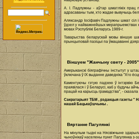
навуковую ўстанову.
А. І. Падлужны - аўтар шматлікіх прац 
адрасаваны тым, хто жадае вывучыць белар
Аляксандр Іосіфавіч Падлужны шмат сіл 
ўдзел у найважнейшых мерапрыемствах наш
мовах Рэспублікі Беларусь 1989-г.
Таварыства беларускай мовы віншуе ша
прынцыповай пазіцыі па ўмацаванні дзяр
Віншуем "Жанчыну свету - 2005"
Амерыканскі біяграфічны інстытут у шта
ўключана ў IX выданне даведніка "Хто ёсц
Каментуючы гэтую падзею ў інтэрвію Бе
праявілася і ў Беларусі, каб у будучы а
працай на карысць грамадства", - сказала 
Сакратарыят
ТБМ
,
рэдакцыя
газеты
"
Н
нашай
Бацькаўшчыны
.
Вяртанне Пагулянкі
На мінулым тыдні на Нясвіжчыне здарыла
чыноўнікаў населены пункт Пагулянка з-з