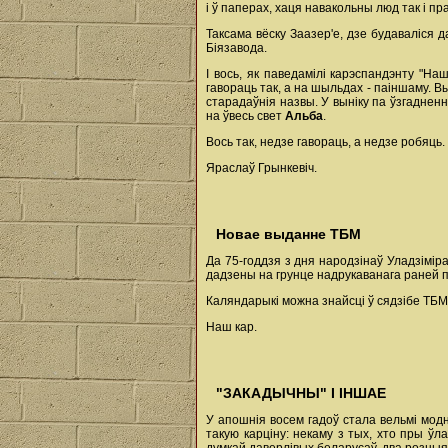
і ў паперах, хаця навакольны люд так і пр
Таксама вёску Заазер'е, дзе будаваліся 
Біязавода.
І вось, як паведамілі карэспандэнту "На
гавораць так, а на шыльдах - паіншаму. 
старадаўнія назвы. У выніку па ўзгаднен
на ўвесь свет
Альба
.
Вось так, недзе гавораць, а недзе робяць.
Яраслаў Грынкевіч.
Новае выданне ТБМ
Да 75-годдзя з дня народзінаў Уладзімі
дадзены на грунце надрукаванага раней п
Каляндарыкі можна знайсці ў сядзібе ТБМ 
Наш кар.
"ЗАКАДЫЧНЫ" І ІНШАЕ
У апошнія восем гадоў стала вельмі мод
такую карціну: некаму з тых, хто пры ў