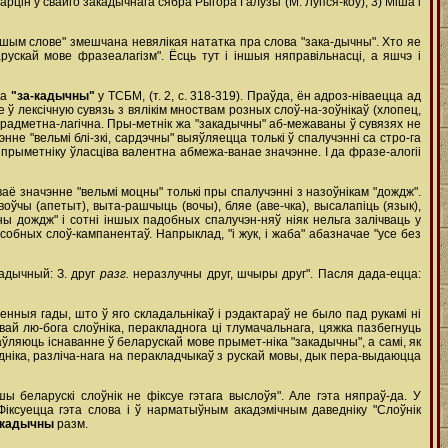
рцін у свайго закадычнага сябра Рыгора Галузы (М. Лупся-коў); 3) Міша і
"Нашым слове" змешчана невялікая нататка пра слова "зака-дычны". Хто яе
рускай мове фразеалагізм". Ёсць тут і іншыя няправільнасці, а яшчэ і
ка
"за-кадычны"
у ТСБМ, (т. 2, с. 318-319). Праўда, ён адроз-ніваецца ад
ў лексічную сувязь з вялікім мноствам розных слоў-на-зоўнікаў (хлопец,
ны прадметна-лагічна. Пры-метнік жа "закадычны" аб-межаваны ў сувязях не
не "вельмі блі-зкі, сардэчны" выяўляецца толькі ў спалучэнні са стро-га
у прыметніку ўласціва валентна абмежа-ванае значэнне. І да фразе-алогіі
аё значэнне "вельмі моцны" толькі пры спалучэнні з назоўнікам "дождж".
 воўчы (апетыт), выта-рашчыць (вочы), бляе (аве-чка), высалапіць (язык),
ўны дождж" і сотні іншых падобных спалучэн-няў ніяк нельга залічваць у
обных слоў-кампанентаў. Напрыклад, "і жук, і жаба" абазначае "усе без
кадычный: З. друг
разг.
неразлучны друг, шчыры друг". Пасля дада-ецца:
аенныя гады, што ў яго складальнікаў і рэдактараў не было пад рукамі ні
ай лю-бога слоўніка, перакладнога ці тлумачальнага, цяжка пазбегнуць
маўляюць існаванне ў беларускай мове прымет-ніка "закадычны", а самі, як
ведніка, разліча-нага на перакладчыкаў з рускай мовы, дык пера-выдаюцца
шы беларускі слоўнік не фіксуе гэтага выслоўя". Але гэта няпраў-да. У
. Фіксуецца гэта слова і ў нарматыўным акадэмічным даведніку "Слоўнік
акадычны
разм.