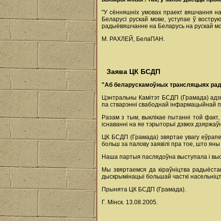
"У сённяшніх умовах праект вяшчання на
Беларусі рускай мове, уступае ў востр
радыёвяшчанне на Беларусь на рускай мов
М. РАХЛЕЙ, БелаПАН.
Заява ЦК БСДП
"Аб
беларускамоўных
трансляцыях
ра
Цэнтральны Камітэт БСДП (Грамада) адз
па стварэнні свабоднай інфармацыйнай 
Разам з тым, выклікае пытанні той факт
існаванні на яе тэрыторыі дзвюх дзяржа
ЦК БСДП (Грамада) звяртае увагу еўрапе
больш за палову заявілі пра тое, што я
Наша партыя паслядоўна выступала і высту
Мы звяртаемся да кіраўніцтва радыёста
дыскрымінацыі большай часткі насельніцт
Прынята ЦК БСДП (Грамада).
Г. Мінск. 13.08.2005.