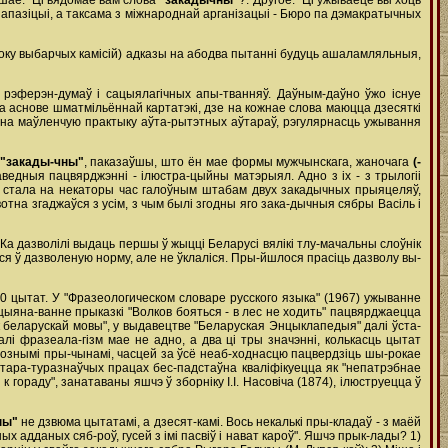
ршае: "Ці вядомае вам слова
"закадычны"
?. Другое: "Ці ўжываеце вы хоць
д апазіцыі, а таксама з міжнароднай арганізацыі - Бюро па дэмакратычных
оку выбарчых камісій) адказы на абодва пытанні будуць ашаламляльныя,
з рэферэн-думаў і сацыялагічных апы-тванняў. Даўным-даўно ўжо існуе
на аснове шматмільённай картатэкі, дзе на кожнае слова маюцца дзесяткі
ы на маўленчую практыку аўта-рытэтных аўтараў, рэгулярнасць ужывання
"закады-чны"
, паказаўшы, што ён мае формы мужчынскага, жаночага
(-
паведныя пацвярджэнні - ілюстра-цыйны матэрыял. Адно з іх - з трылогіі
ня стала на некаторы час галоўным штабам двух закадычных прыяцеляў,
вотна згаджаўся з усім, з чым былі згодны яго зака-дычныя сябры Васіль і
эКа дазволілі выдаць першы ў жыцці Беларусі вялікі тлу-мачальны слоўнік
ціся ў дазволеную норму, але не ўклаліся. Пры-йшлося прасіць дазволу вы-
10 цытат. У "Фразеологическом словаре русского языка" (1967) ужыванне
кцыяна-ванне прыказкі "Волков бояться - в лес не ходить" пацвярджаецца
к беларускай мовы", у выдавецтве "Беларуская Энцыклапедыя" далі ўста-
лі фразеала-гізм мае не адно, а два ці тры значэнні, колькасць цытат
рознымі пры-чынамі, часцей за ўсё неаб-ходнасцю пацвердзіць шы-рокае
літара-туразнаўчых працах бес-падстаўна кваліфікуецца як "непатрэбнае
 к гораду", занатаваны яшчэ ў зборніку І.І. Насовіча (1874), ілюструецца ў
ны"
не дзвюма цытатамі, а дзесят-камі. Вось некалькі пры-кладаў - з маёй
х адданых сяб-роў, гусей з імі пасвіў і нават кароў". Яшчэ прык-лады? 1)