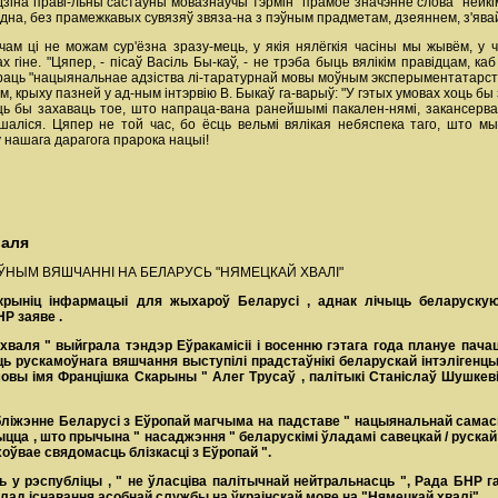
дзіна праві-льны састаўны мовазнаўчы тэрмін "прамое значэнне слова" нейкі
эдна, без прамежкавых сувязяў звяза-на з пэўным прадметам, дзеяннем, з'явай,
чам ці не можам сур'ёзна зразу-мець, у якія нялёгкія часіны мы жывём, у 
х гіне. "Цяпер, - пісаў Васіль Бы-каў, - не трэба быць вялікім правідцам, 
раць "нацыянальнае адзіства лі-таратурнай мовы моўным эксперыментатарства
ем, крыху пазней у ад-ным інтэрвію В. Быкаў га-варыў: "У гэтых умовах хоць бы
оць бы захаваць тое, што напраца-вана ранейшымі пакален-нямі, закансервава
шаліся. Цяпер не той час, бо ёсць вельмі вялікая небяспека таго, што 
у нашага дарагога прарока нацыі!
валя
НЫМ ВЯШЧАННІ НА БЕЛАРУСЬ "НЯМЕЦКАЙ ХВАЛІ"
крыніц
інфармацыі
для
жыхароў
Беларусі
,
аднак
лічыць
беларуск
НР
заяве
.
хваля
"
выйграла
тэндэр
Еўракамісіі
і
восенню
гэтага
года
плануе
пача
ць
рускамоўнага
вяшчання
выступілі
прадстаўнікі
беларускай
інтэлігенц
мовы
імя
Францішка
Скарыны
"
Алег
Трусаў
,
палітыкі
Станіслаў
Шушкев
бліжэнне
Беларусі
з
Еўропай
магчыма
на
падставе
"
нацыянальнай
самас
ыцца
,
што
прычына
"
насаджэння
"
беларускімі
ўладамі
савецкай
/
руска
хоўвае
свядомасць
блізкасці
з
Еўропай
".
ць
у
рэспубліцы
, "
не
ўласціва
палітычнай
нейтральнасць
",
Рада
БНР
г
клад існавання асобнай службы на ўкраінскай мове на "Нямецкай хвалі".