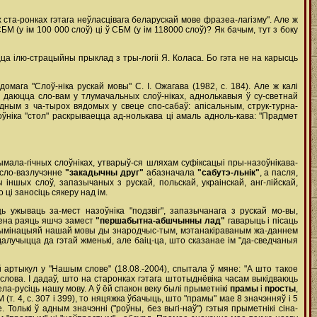
ста-ронках гэтага неўласцівага беларускай мове фразеа-лагізму". Але ж
БМ (у ім 100 000 слоў) ці ў СБМ (у ім 118000 слоў)? Як бачым, тут з боку
ца ілю-страцыйны прыклад з тры-логіі Я. Коласа. Бо гэта не на карысць
мага "Слоў-ніка рускай мовы" С. І. Ожагава (1982, с. 184). Але ж калі
я даюцца сло-вам у тлумачальных слоў-ніках, аднолькавыя ў су-светнай
 адным з ча-тырох вядомых у свеце спо-сабаў: апісальным, струк-турна-
оўніка "стол" раскрываецца ад-нолькава ці амаль адноль-кава: "Прадмет
тымала-гічных слоўніках, утварыў-ся шляхам суфіксацыі пры-назоўнікава-
я сло-вазлучэнне
"закадычны друг"
абазначала
"сабутэ-льнік"
, а пасля,
 іншых слоў, запазычаных з рускай, польскай, украінскай, анг-лійскай,
ці заносіць сякеру над ім.
 ужываць за-мест назоўніка "подзвіг", запазычанага з рускай мо-вы,
ўнена раяць яшчэ замест
"першабытна-абшчынны лад"
гаварыць і пісаць
ыскрымінацыяй нашай мовы ды знародчыс-тым, мэтанакіраваным жа-даннем
далучыцца да гэтай жменькі, але баіц-ца, што сказанае ім "да-сведчаныя
 артыкул у "Нашым слове" (18.08.-2004), спытала ў мяне: "А што такое
 слова. І дадаў, што на старонках гэтага штотыднёвіка часам выкідваюць
а-русіць нашу мову. А ў ёй спакон веку былі прыметнікі
прамы
і
просты
,
М (т. 4, с. 307 і 399), то няцяжка ўбачыць, што "прамы" мае 8 значэнняў і 5
 Толькі ў адным значэнні ("роўны, без выгі-наў") гэтыя прыметнікі сіна-