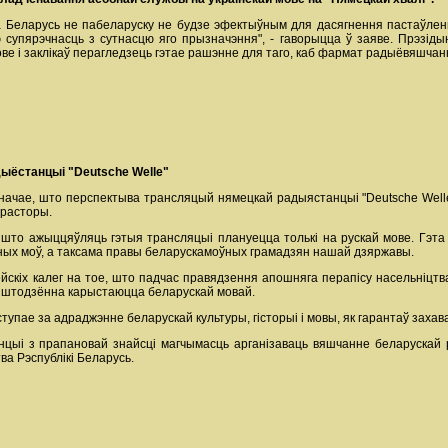
 Беларусь не пабеларуску не будзе эфектыўным для дасягнення пастаўленых
ую супярэчнасць з сутнасцю яго прызначэння", - гаворыцца ў заяве. Прэзі
е і заклікаў перагледзець гэтае рашэнне для таго, каб фармат радыёвяшчанн
дыёстанцыі
"Deutsche Welle"
начае, што перспектыва трансляцый нямецкай радыястанцыі "Deutsche Well
прасторы.
, што ажыццяўляць гэтыя трансляцыі плануецца толькі на рускай мове. Гэт
ўных моў, а таксама правы беларускамоўных грамадзян нашай дзяржавы.
йскіх калег на тое, што падчас правядзення апошняга перапісу насельніцтва
ны штодзённа карыстаюцца беларускай мовай.
пае за адраджэнне беларускай культуры, гісторыі і мовы, як гарантаў захава
нцыі з прапановай знайсці магчымасць арганізаваць вяшчанне беларускай р
ва Рэспублікі Беларусь.