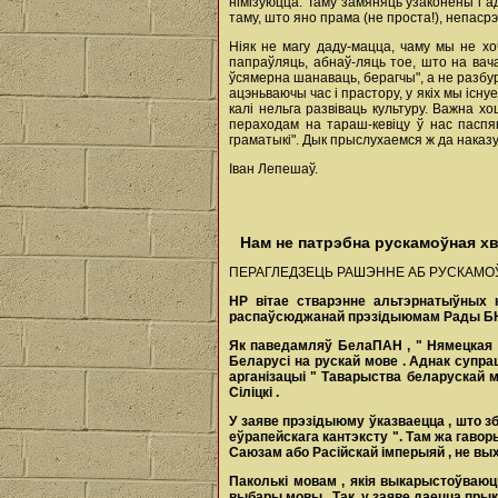
німізуюцца. Таму замяняць узаконены і а
таму, што яно прама (не проста!), непаср
Ніяк не магу даду-мацца, чаму мы не хо
папраўляць, абнаў-ляць тое, што на вача
ўсямерна шанаваць, берагчы", а не разбу
ацэньваючы час і прастору, у якіх мы існу
калі нельга развіваць культуру. Важна х
пераходам на тараш-кевіцу ў нас паспя
граматыкі". Дык прыслухаемся ж да наказ
Іван Лепешаў.
Нам не патрэбна рускамоўная х
ПЕРАГЛЕДЗЕЦЬ РАШЭННЕ АБ РУСКАМОЎ
НР
вітае
стварэнне
альтэрнатыўных
распаўсюджанай
прэзідыюмам
Рады
Б
Як
паведамляў
БелаПАН
, "
Нямецкая
Беларусі
на
рускай
мове
.
Аднак
супра
арганізацыі
"
Таварыства
беларускай
Сіліцкі
.
У
заяве
прэзідыюму
ўказваецца
,
што
з
еўрапейскага
кантэксту
".
Там
жа
гавор
Саюзам
або
Расійскай
імперыяй
,
не
вы
Паколькі
мовам
,
якія
выкарыстоўваю
выбары
мовы
.
Так, у заяве даецца пры