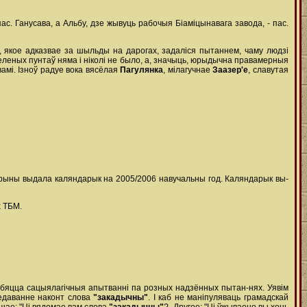
с. Ганусава, а Альбу, дзе жывуць рабочыя Біаміцынавага завода, - пас.
.), якое адказвае за шыльды на дарогах, задаліся пытаннем, чаму людзі
еленых пунтаў няма і ніколі не было, а, значыць, юрыдычна правамерныя
амі. Ізноў радуе вока вясёлая
Пагулянка
, мілагучнае
Заазер'е
, славутая
карыны выдала каляндарык на 2005/2006 навучальны год. Каляндарык вы-
х ТБМ.
обяцца сацыялагічныя апытванні па розных надзённых пытан-нях. Уявім
ледаванне наконт слова
"закадычны"
. І каб не маніпуляваць грамадскай