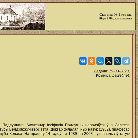
Старонка № 1 горада
Ліды і Лідскага павета
Дадана:
19-03-2020
,
Крыніца:
pawet.net
.
. Падлужнага. Аляксандр Іосіфавіч Падлужны нарадзіўся ў в. Залессе
ратуры Белдзяржуніверсітэта. Доктар філалагічных навук (1982), прафесар
 Якуба Коласа. На працягу 14 гадоў - з 1989 па 2003 - узначальваў гэтую