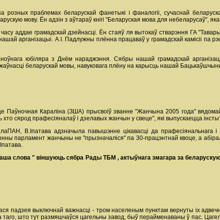
па розных праблемах беларускай фанетыкі і фаналогіі, сучаснай беларускай
ускую мову. Ён адзін з аўтараў кнігі "Беларуская мова для небеларусаў", як
і часу аддае грамадскай дзейнасці. Ён стаяў ля вытокаў стварэння ГА "Тав
ай арганізацыі. А.І. Падлужны плённа працаваў у грамадскай камісіі па рэфа
ноўнага юбіляра з Днём нараджэння. Сябры нашай грамадскай арганізацы
жаўнасці беларускай мовы, навуковага плёну на карысць нашай Бацькаўшчыны
це Паўночная Караліна (ЗША) прысвоіў званне "Жанчына 2005 года" вядомай
ь хто сярод прафесіяналаў і дзелавых жанчын у свеце", які выпускаецца інсты
лаПАН, В.Іпатава адзначыла павышэнне цікавасці да прафесіянальнага і 
йчынны парламент жанчыны не "прызначаліся" па 30-працэнтнай квоце, а абір
Іпатава.
аша
слова
"
віншуюць
сябра
Рады
ТБМ
,
актыўнага
змагара
за
беларуску
ся падзея выключнай важнасці - тром населеным пунктам вернуты іх адвеч
а таго, што тут размяшчаўся цагельны завод, быў перайменаваны ў пас. Цагел