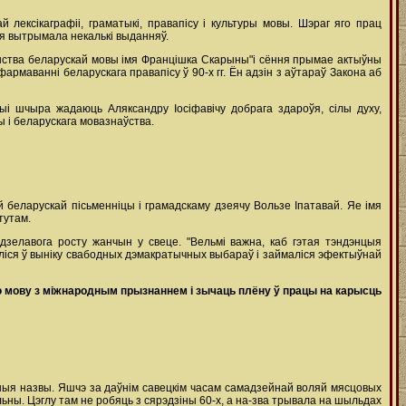
 лексікаграфіі, граматыкі, правапісу і культуры мовы. Шэраг яго прац
ая вытрымала некалькі выданняў.
арыства беларускай мовы імя Францішка Скарыны"і сёння прымае актыўны
рмаванні беларускага правапісу ў 90-х гг. Ён адзін з аўтараў Закона аб
і шчыра жадаюць Аляксандру Іосіфавічу добрага здароўя, сілы духу,
 і беларускага мовазнаўства.
 беларускай пісьменніцы і грамадскаму дзеячу Вользе Іпатавай. Яе імя
тутам.
дзелавога росту жанчын у свеце. "Вельмі важна, каб гэтая тэндэнцыя
аліся ў выніку свабодных дэмакратычных выбараў і займаліся эфектыўнай
ю
мову
з
міжнародным
прызнаннем
і
зычаць
плёну
ў
працы
на
карысць
ныя назвы. Яшчэ за даўнім савецкім часам самадзейнай воляй мясцовых
ьны. Цэглу там не робяць з сярэдзіны 60-х, а на-зва трывала на шыльдах