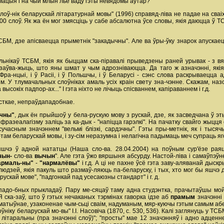
рмацыя і на чый млын лье ваду гэты невядомы аўтар?
ў-нік беларускай літаратурнай мовы" (1996) справяд-ліва не падае на сваіх 
 000 слоў. Як жа ён мог змясціць у сабе абсалютна ўсе словы, якія даюцца ў ТС
БМ, дзе апісваецца прыметнік "закадычны". Але ва ўры-ўку знарок апускаец
нікаў ТСБМ, якія як быццам ска-піравалі прыведзены раней урывак - з вядо
 заўва-жыць, што яны шмат у чым адрозніваюцца. Да таго ж азначэнні, які
Фра-нцыі, і ў Расіі, і ў Польшчы, і ў Беларусі - сэнс слова раскрываецца
. У тлумачальных слоўніках амаль усіх краін свету зна-чэнне. Скажам, наз
ысокіх падпор-ах..." І гэта ніхто не лічыць спісваннем, капіраваннем і г.д.
істкае, непраўдападобнае.
чны"
, дык ён прыйшоў у бела-рускую мову з рускай, дзе, як засведчана ў э
фразеалагізму заліць за ка-дык - "напіцца гарэлкі". На пачатку свайго жыцц
часным значэннем "вельмі блізкі, сардэчны". Гэты пры-метнік, як і тысячы
там беларускай мовы, і зу-сім неразумна і нелагічна падымаць меч супраць яго 
 яшчэ ў адной нататцы (Наша сло-ва. 28.04.2004) на поўным сур'ёзе раяць
чын-
сло-ва
вычын
". Але гэта ўжо вяршыня абсурду. Настой-ліва і самаўпэ
армаль-ны"
-
"нармалёвы"
і г.д. А ці не пахне ўсё гэта заву-аляванай д
людзей, якія пакуль што размаў-ляюць па-беларуску, і тых, хто мог бы яшчэ 
ускай мове", "падгонкай пад усесаюзны стандарт" і г. д.
і падо-бных прыкладаў. Пару ме-сяцаў таму адна студэнтка, прачытаўшы мой
Я ска-заў, што ў гэтых нечаканых тэрмінах гаворка ідзе аб
прамым
значэнні
матыўнае, узаконенае чым-сьці сваім, надуманым, мяр-куючы гэтым самым абел
ўніку беларускай мо-вы" І.І. Насовіча (1870, с. 530, 536). Калі заглянуць у ТСБ
літаральны (пра значэнні слоў)"; "просты" мае 12 значэнняў і адно адценне.