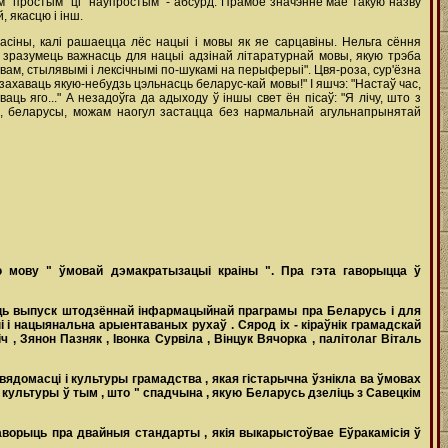
м "простым" ці "наўпростым" - абсурд. Прамое значэнне мае такую назву
 якасцю і інш.
часіны, калі рашаецца лёс нацыі і мовы як яе сарцавіны. Нельга сёння
каб зразумець важнасць для нацыі адзінай літаратурнай мовы, якую трэба
м, стылявымі і лексічнымі по-шукамі на перыферыі". Цвя-роза, сур'ёзна
 захаваць якую-небудзь цэльнасць беларус-кай мовы!" І яшчэ: "Настаў час,
ць яго..." А незадоўга да адыходу ў іншы свет ён пісаў: "Я лічу, што з
мы, беларусы, можам наогул застацца без нармальнай агульнапрынятай
ую
мову
"
ўмовай
дэмакратызацыі
краіны
".
Пра
гэта
гаворыцца
ў
ць
выпуск
штодзённай
інфармацыйнай
праграмы
пра
Беларусь
і
для
ыі
і
нацыянальна
арыентаваных
рухаў
.
Сярод
іх
-
кіраўнік
грамадскай
іч
,
Зянон
Пазняк
,
Івонка
Сурвіла
,
Вінцук
Вячорка
,
палітолаг
Віталь
вядомасці
і
культуры
грамадства
,
якая
гістарычна
ўзнікла
ва
ўмовах
й
культуры
ў
тым
,
што
"
спадчына
,
якую
Беларусь
дзеліць
з
Савецкім
аворыць
пра
двайныя
стандарты
,
якія
выкарыстоўвае
Еўракамісія
ў