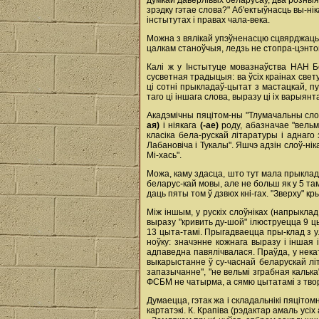
думкай даверлівых беларусаў, два розныя
зрэдку гэтае слова?" Аб'ектыўнасць вы-ні
інстытутах і правах чала-века.
Можна з вялікай упэўненасцю сцвярджаць
цалкам станоўчыя, ледзь не стопра-цэнто
Калі ж у Інстытуце мовазнаўства НАН Бе
сусветная традыцыя: ва ўсіх краінах све
ці сотні прыкладаў-цытат з мастацкай, 
таго ці іншага слова, выразу ці іх варыян
Акадэмічны пяцітом-ны "Тлумачальны сл
ая)
і ніякага
(-ае)
роду, абазначае "вельм
класіка бела-рускай літаратуры і аднаг
Лабановіча і Тукалы". Яшчэ адзін слоў-нік
Мі-хась".
Можа, каму здасца, што тут мала прыклада
беларус-кай мовы, але не больш як у 5 там
даць пяты том ў дзвюх кні-гах. "Зверху" кр
Між іншым, у рускіх слоўніках (напрыкла
выразу "кривить ду-шой" ілюструецца 9 цы
13 цыта-тамі. Прыгадваецца пры-клад з у
ноўку: значэнне кожнага выразу і іншая
адпаведна павялічвалася. Праўда, у нек
выкарыстанне ў су-часнай беларускай літ
запазычанне", "не вельмі зграбная калька" 
ФСБМ не чатырма, а сямю цытатамі з твора
Думаецца, гэтак жа і складальнікі пяцітом
картатэкі. К. Крапіва (рэдактар амаль усі