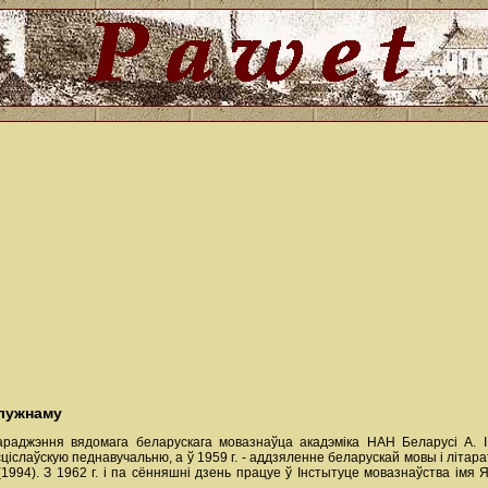
длужнаму
араджэння вядомага беларускага мовазнаўца акадэміка НАН Беларусі А. І
сціслаўскую педнавучальню, а ў 1959 г. - аддзяленне беларускай мовы і літа
 (1994). З 1962 г. і па сённяшні дзень працуе ў Інстытуце мовазнаўства імя