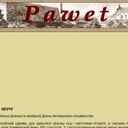
і друку
бласці ўрачыста прайшоў Дзень беларускага пісьменства.
наўскай царквы, дзе адбыліся хрэсны ход і святочная літургія, а таксама 
 каля Камянецкай вежы ХІІІ стагоддзя. У тэатралізаваным паказе перад жыхар