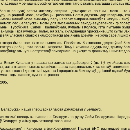
 кладзецца ў рэчышча русіфікатарскай лініі таго рэжыму, змагацца супраць яко
больш рашуча) заявы кшталту: спярша - дэмакратыя, по-тым - мова. Што ж
ру на роднай мове, захоўваць і развіваць Богам дадзены дар гаварыць, спява
а-магчы нашай мове выжыць у пару нялёгкіх выпраба-ванняў? Скажуць - зноў
наемся: лёс беларускай мовы для высакалобых заходнееўрапейскіх філосафаў
ыны і Гусоўскага, Сапегі і Каліноўскага, Купалы і Коласа, гэта пытанне жыц
чуюць і зразумеюць. Толькі, на жаль, складваецца ўра-жанне, што сыты Захад
дзеля ўласнага спакою і камфортнасці абыякава дрэмле і не хоча сабе лішніх к
 хваро-бы за нас ніхто не вылечыць. Праблемы бытавання дзяржаўнай бел
дыктатуры рабіць гэта вельмі няпроста. Таму і хочацца адчуць пад-трымку б
і напоўніцу глынулі наступстваў пачварнага нацысцкага фашызму і шматгадов
за Янкам Купалам у паважаных замежных дабрадзеяў (ды і ў тутэйшых высо
ы, затаптвання чыстых крынічак нашых нацыянальных талентаў, анямення ц
каштуе жэст павагі да святыні мужных і працавітых беларусаў, да іхняй годнай 
мна тады, панове, сумна і страшна...
2005.
 Беларускай нацыі і першасная ўмова дэмакратыі ў Беларусі.
кая хваля" пачаць вяшчанне на Беларусь па-руску Сойм Беларускага Народ
 Беларусі, у якім у прыватнасці гаворыцца:
Адраджэньне" і Кансерватыўна-Хрысціянскай Партыі БНФ разглядзеў пыта