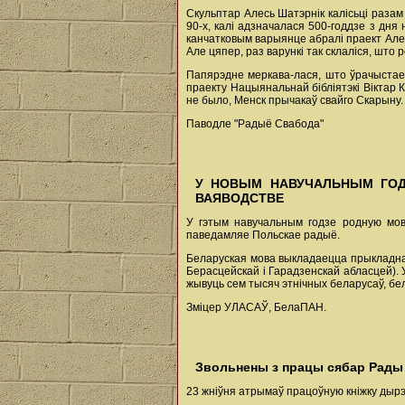
Скульптар Алесь Шатэрнік калісьці разам
90-х, калі адзначалася 500-годдзе з дн
канчатковым варыянце абралі праект Алес
Але цяпер, раз варункі так склаліся, што р
Папярэдне меркава-лася, што ўрачыстае 
праекту Нацыянальнай бібліятэкі Віктар 
не было, Менск прычакаў свайго Скарыну.
Паводле "Радыё Свабода"
У НОВЫМ НАВУЧАЛЬНЫМ ГОД
ВАЯВОДСТВЕ
У гэтым навучальным годзе родную мову
паведамляе Польскае радыё.
Беларуская мова выкладаецца прыкладна ў
Берасцейскай і Гарадзенскай абласцей). 
жывуць сем тысяч этнічных беларусаў, бе
Зміцер УЛАСАЎ, БелаПАН.
Звольнены з працы сябар Рады
23 жніўня атрымаў працоўную кніжку дырэк