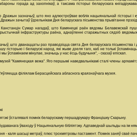
 абароны горада ад захопнікаў, а таксама гісторыі беларускага кнігадрук
р Дражын зазначыў, што яно адлюстроўвае воблік нацыянальнай гісторыі і к
У.Дражын зачытаў ўдзельнікам Дня беларускага пісьменства прывітанне прэзі
анстанцін Сумар нагадаў, што Камянецкі раён вядомы Белавежскай пушчай
турыстычнай інфраструктуры раёна, аднаўленні старажытных сядзіб вядомых д
значыў, што дванаццаты раз праводзіцца свята Дня беларускага пісьменства
нашу гісторыю і беларускі народ, які жыве дзеля таго, каб не толькі ўспаміна
мы ўспамінаем мінулае, значыць у нас ёсць будучыня", - сказаў епіскап.
музей "Камянецкая вежа". Яго першымі наведвальнікамі сталі члены аргкамітэ
'яўляецца філіялам Берасцейскага абласнога краязнаўчага музея.
кі
ятэкі ўсталявалі помнік беларускаму першадрукару Францішку Скарыну.
абудаванага ўваходу ў Нацыянальную бібліятэку. Адпаведнай шыльды на ім ня
я - каля шасьці метраў, плюс трохмятровы пастамент. Помнік заняў сваё па