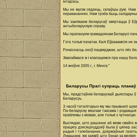
інтарэсы.
Мы не мусім сядзець, склаўшы рукі. Нам
перакананнях. Нам трэба быць салідарнымі
Мы заклікаем беларусаў звяртацца ў Еў
антыбеларускую справу.
Мы прапануем грамадзянам Беларусі пачаць
Гэта толькі пачатак. Калі Еўракамісія н
Рэчаіснасць зноў пацвярджае, што лёс бел
Змагаймася ж і клапацемся пра нашу Бела
14 жніўня 2005 г., г. Менск."
Беларусы Прагі супраць планаў 
Мы, прадстаўнікі беларускай дыяспары ў 
Беларусуь.
З часоў таталітарыз-му мы прывыклі шук
Па-беларуску вяшчае таксама і рэдакцыя 
праблемы з моваю, але толькі з чутнасцю.
Выглядае, што рашэнне аб мове свайго в
працягу дзясяцігоддзяў была (і цяпер з
радыё і тэлебачанне, дзяржаўныя газеты 
Лукашэнкі, які заявіў, што ўзнае за вялік