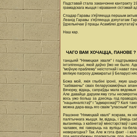
Падставай стала заканчэнне кантракту 19
грамадскага жыцця і кіравання сістэмай а
Спадар Гаравы з'яўляецца першым актывіс
Леанід Гаравы з'яўляецца дэпутатам Гар
ўдзельнічае ў працы Асамблеі дэпутатаў 
Наш кар.
ЧАГО ВАМ ХОЧАЦЦА, ПАНОВЕ ? .
танцыяй "Нямецкая хваля" і падтрыман
інтэлігенцыі, якой даўно ўжо не было. А
"моўную праблему" неістотнай і нават пач
вялікую пагрозу дэмакратыі ў Беларусі нясу
Божа мой, якія глыбіні іроніі, якую ш
"забіваючы" сваіх беларускамоўных апане
Вячорку, відаць, сапраўды мала вядомыя 
Але давайце даруем яму гэты несмяротны
вось ужо больш за дзесяць год праводзі
"нацыяналістаў" і "адмарозкаў"? Калі так
можна дара-ваць яго сваім "уласным" паліты
Рашэнне "Нямецкай хвалі" яскрава, як ні
палітычнага жыцця. Ім, відаць, і ўявіц
выганяюць з кабінетаў міністэрстваў і шк
чалавек, які гаворыць на вуліцы па-бел
неверагодна? Так. Але ж гэта факт - і кал
пра непазбежны прагматызм, пра дыпла