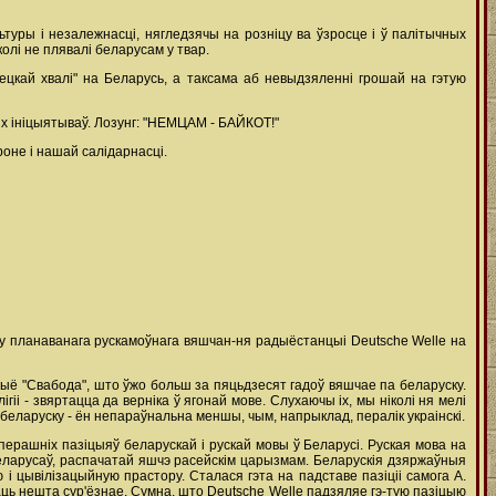
туры і незалежнасці, нягледзячы на розніцу ва ўзросце і ў палітычных
олі не плявалі беларусам у твар.
цкай хвалі" на Беларусь, а таксама аб невыдзяленні грошай на гэтую
іх ініцыятываў. Лозунг: "НЕМЦАМ - БАЙКОТ!"
оне і нашай салідарнасці.
эму планаванага рускамоўнага вяшчан-ня радыёстанцыі Deutsche Welle на
ыё "Свабода", што ўжо больш за пяцьдзесят гадоў вяшчае па беларуску.
і - звяртацца да верніка ў ягонай мове. Слухаючы іх, мы ніколі ня мелі
беларуску - ён непараўнальна меншы, чым, напрыклад, пералік украінскі.
ерашніх пазіцыяў беларускай і рускай мовы ў Беларусі. Руская мова на
беларусаў, распачатай яшчэ расейскім царызмам. Беларускія дзяржаўныя
і цывілізацыйную прастору. Сталася гэта на падставе пазіціі самога А.
азаць нешта сур'ёзнае. Сумна, што Deutsche Welle падзяляе гэ-тую пазіцыю