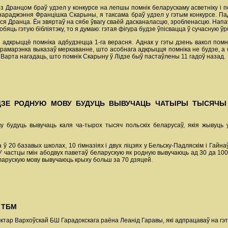
 з Дранцом браў удзел у конкурсе на лепшы помнік беларускаму асветніку і п
я нараджэння Францішка Скарыны, я таксама браў удзел у гэтым конкурсе. Па
я Дранца. Ён звяртаў на сябе ўвагу сваёй дасканаласцю, зробленасцю. Напача
обяць гэтую бібліятэку, то я думаю: гэтая фігура будзе ўпісвацца ў сучасную ўр
адкрыццё помніка адбудзецца 1-га верасня. Аднак у гэты дзень вакол помн
Крамарэнка выказаў меркаванне, што асобнага адкрыцця помніка не будзе, а 
 Варта нагадаць, што помнік Скарыну ў Лідзе быў пастаўлены 11 гадоў назад.
ЗЕ РОДНУЮ МОВУ БУДУЦЬ ВЫВУЧАЦЬ ЧАТЫРЫ ТЫСЯЧЫ П
 будуць вывучаць каля ча-тырох тысяч польскіх беларусаў, якія жывуць у
 20 базавых школах, 10 гімназіях і двух ліцэях у Бельску-Падляскім і Гай
У частцы гмін абодвух паветаў беларускую як родную вывучаюць ад 30 да 100
ларускую мову вывучаюць крыху больш за 70 дзяцей.
 ТБМ
тар Вархоўскай БШ Гарадокскага раёна Леанід Гаравы, які адпрацаваў на гэта