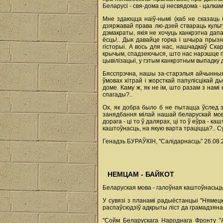
Беларусі - свя-дома ці несвядома - цалкам
Мне здаюцца наіў-нымі (каб не сказаць 
дзяржавай права лю-дзей ствараць культу
дэмакраты, якія не хочуць канкрэтна дап
ёсць!.. Дык давайце горка і шчыра прыз
гісторыі. А вось для нас, нашчадкаў Скар
крычым, спадзеючыся, што нас нарэшце па-
цывілізацыі, у гэтым канкрэтным выпадку 
Бясспрэчна, нашы за-старэлыя айчынныя
ўмовах хітрай і жорсткай папулісцікай 
доме. Каму ж, як не ім, што разам з нам
спагады?..
Ох, як добра было б не пытацца ўслед 
занядбання мілай нашай беларускай мов
дорага - ці то ў далярах, ці то ў еўра - 
каштоўнасць, на якую варта траціцца?.. Су
Генадзь БУРАЎКІН, "Салідарнасць" 26.08.
НЕМЦАМ - БАЙКОТ
Беларуская мова - галоўная каштоўнасьць
У сувязі з планамі радыёстанцыі "Нямец
распаўсюдзіў адкрыты ліст да грамадзянаў
"Сойм Беларускага Народнага Фронту "