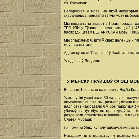
сп. Лукашэнкі.
Беларуская ж мова, на якой некаторыя 
скарачаецца, менавіта гэтую мову выбіраю
Мы пішам гэты зварот з Прагі, горада, д
ТРЭЦЯЙ у Еўропе - пасля нямецкай (1455
пасярэдніцтвам БЕЛАРУСКАЙ мовы. Пяцьсот
Мы спадзяёмся, што ў сваіх далейшых пл
моўнага пытання.
Ад імя суполкі "Скарына" ў Чэхіі старшын
Уладзіслаў Яньдзюк.
У МЕНСКУ ПРАЙШОЎ ФЛЭШ-МОБ
Вечарам 1 верасня на плошчы Якуба Кола
Удзел у ёй узялі каля 30 чалавак - навуч
намаляваныя літа-ры, размясцілісяна плош
надпісе) і накіраваліся ў бок парку ім
убачыўшы аўтобус, які праязджаў каля іх
разда-валі студэнтам віншаванні з пачат
Сяргея Мурашкі.
Ля помніка Янку Купалу адбыўся імправіза
Нагадаем, што прадстаўнікі розных мал