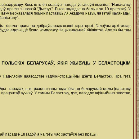
ершадрукару. Вось што ён сказаў з нагоды ўстаноўкі помніка: "Напачатку
даў праект з назвай "Дыспут". Было пададзена больш за 10 праектаў. У
тку меркавалася помнік паставіць ля Акадэміі навук, ля гэтай калянады.
баністыку".
іка кіпела праца па добраўпарадкаванні тэрыторыі. Галоўны архітэктар
будзе адкрыццё ўсяго комплексу Нацыянальнай бібліятэкі. Але як бы там
ОЛЬСКІХ БЕЛАРУСАЎ, ЯКІЯ ЖЫВУЦЬ У БЕЛАСТОЦКІМ
 Пад-ляскім ваяводстве (адміні-страцыйны цэнтр Беласток). Пра гэта
наўцы - гарадах, што размешчаны недалёка ад беларускай мяжы (на стыку
 працэнтаў вучняў. У самым Беластоку, дзе, паводле афіцыйных звестак,
й пасадзе 18 гадоў, а на гэты час застаўся без працы.