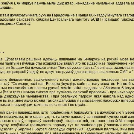
 жніўня і, як мяркуе пакуль былы дырэктар, нежаданне начальніка аддзела ад
дукацыі.
там дэмакратычнага руху на Гарадоччыне з канца 80-х гадоў мінулага стагодд
адоцкага райсавету, сябрам Цэнтральнага камітэту БСДП (Грамада), уваход
мясцовых Саветаў.
 .
ае Еўразвязам рашэнне адкрыць вяшчанне на Беларусь на рускай мове не
дны палітыкі і публіцысты ахарактарызавалі яго як відавочнае праяўленне не
алі, як быццам бы дэмакратычная "Бе-лорусская газета", ёрнічаць, здзекліва
ць не рэпрэсіі ўладаў, не адсутнасць умоў для развіцця незалежных СМІ", а "... 
ырыню філалагічных зацікаўленняў пачалі дэманстраваць некаторыя так з
нтаў: "Скажыце, калі пан Вячорка ўпусціць сабе на нагу малаток. На якой 
тыя своеасаблівыя пласты рускай лексікі, якімі спадарыня Абрамава бліскуч
 ўсё ж грэх і шчыра скажам пра сутнасць балючай праблемы - пра нахабную і
ць дзяржаўнае чынавенства, і пра рэальную пагрозу, якая навісла над адной
ое вызначэнне яшчэ можна так-сяк дапусціць у выказваннях маскоўскіх імперц
кам і навукоўцам, калі яны не сляпыя і не глухія...
колі раней пацвердзіла, што прафесійныя барацьбіты за дэмакратыю ў Берлін
ь сабе немагчыма, што карэнную, тытульную нацыю ў сённяшняй сувярэннай д
ольных класаў, з экранаў тэлевізараў і старонак кніг, што пастановай Міністэ
аруску, ахоўнікамі грамадскага парадку тут жа залічваецца ў злосныя апаз
і ідэолагі ў Берліне і Бруселі сапраўды сур'ёзныя і адказныя палітыкі, яны па
матыч-ныя патрабаванні, пра абмежаванасць міжнародных магчымасцяў, н