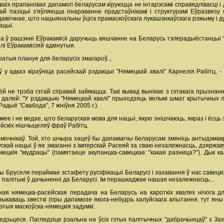
аіх прапановах дапамогі беларусам кіруюцца не інтарэсамі справядлівасці і д
ай пазіцыі з'яўляецца ігнараванне прадстаўнікамі і структурамі Еўразвяз
давочнае, што нацыянальны ўціск прамаскоўскага лукашэнкаўскага рэжыму і 
ацыі.
 ў рашэнні Еўракамісіі даручыць вяшчанне на Беларусь тэлерадыёстанцыі "
лі Еўракамісіяй адкінутыя.
атыя плануе для беларусіх змагароў..,
оў у адказ кіраўніца расейскай рэдакцыі "Нямецкай хвалі" Карнелія Рабітц, 
ёй не трэба гэтай справай займацца. Такі вывад вынікае з гэтакага прызнанн
І далей: "У рэдакцыю "Нямецкай хвалі" прыходзяць вельмі шмат крытычных л
Радыё "Свабода", 7 жніўня 2005 г.).
мее і не ведае, што беларуская мова для нацыі, якую знішчаюць, якраз і ёсць 
йскіх нішчыцеляў фраў Рабітц.
 памочнікаў. Той, хто шчыра хацеў бы дапамагчы беларусам змяніць антыдэмак
кай нацыі ў яе змаганні з імперскай Расеяй за сваю незалежнасць, дзяржаву,
мецкія "мудрацы" (памятаеце акупанцка-савецкае: "какая разница?"). Дык ка
Бруселя пераймае эстафету русіфікацыі Беларусі і захавання ў нас савецкіх 
 палітыкі ў дачыненні да Беларусі. Ім перашкаджае нашая незалежнасць...
нная нямецка-расейская перадача на Беларусь на кароткіх хвалях нічога 
ыкаваць звесткі (пры дапамозе якога-небудзь халуйскага апытання, тут яны
этыя маскоўска-нямецкія задумкі.
едзьцеся. Паглядзіце рэальна на ўсіх гэтых палітычных "дабрачынцаў" з З