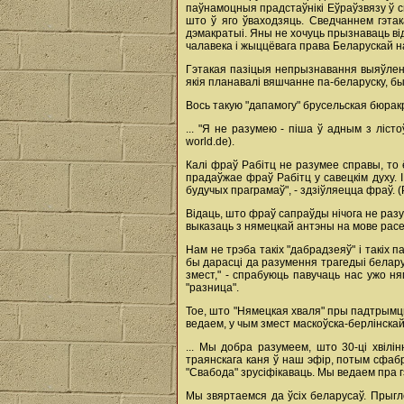
паўнамоцныя прадстаўнікі Еўраўзвязу ў св
што ў яго ўваходзяць. Сведчаннем гэтак
дэмакратыі. Яны не хочуць прызнаваць ві
чалавека і жыццёвага права Беларускай н
Гэтакая пазіцыя непрызнавання выяўлена
якія планавалі вяшчанне па-беларуску, бы
Вось такую "дапамогу" брусельская бюракр
... "Я не разумею - піша ў адным з ліст
world.de).
Калі фраў Рабітц не разумее справы, то 
прадаўжае фраў Рабітц у савецкім духу. 
будучых праграмаў", - здзіўляецца фраў. (
Відаць, што фраў сапраўды нічога не разу
выказаць з нямецкай антэны на мове расе
Нам не трэба такіх "дабрадзеяў" і такіх
бы дарасці да разумення трагедыі беларус
змест," - спрабуюць павучаць нас ужо ня
"разница".
Тое, што "Нямецкая хваля" пры падтрымцы 
ведаем, у чым змест маскоўска-берлінскай
... Мы добра разумеем, што 30-ці хвілі
траянскага каня ў наш эфір, потым сфабр
"Свабода" зрусіфікаваць. Мы ведаем пра г
Мы звяртаемся да ўсіх беларусаў. Прыгл