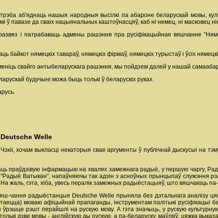
 трэба аб'яднаць нашыя народныя высілкі па абароне беларускай мовы, куль
 ў павазе да сваіх нацыянальных каштоўнасцяў, каб ні немец, ні масковец нік
развяз і патрабаваць адмены рашэння пра русіфікацыйнае вяшчанне "Няме
 байкот нямецкіх тавараў, нямецкіх фірмаў, нямецкіх турыстаў і ўсіх нямецк
е зменіць свайго антыбеларускага рашэння, мы пойдзем далей у нашай самаабар
арускай будучыні можа быць толькі ў беларускіх руках.
русь.
Deutsche Welle
Чэхіі, хочам выкласці некаторыя свае аргументы ў публічнай дыскусыі на т
аць праўдзівую інфармацыю на хвалях замежнага радыё, у першую чаргу, Рад
"Радыё Ватыкан", напаўняючы так адзін з асноўных прынцыпаў служэння рэлігі
 На жаль, гэта, хіба, увесь пералік замежных радыёстацыяў, што вяшчаюць па-
яш-чання радыёстанцыя Deutsche Welle прыняла без дэтальнага аналізу цяп
астаецца) моваю афіцыйнай прапаганды, інструментам палітыкі русіфікацыі 
ўрэшце рэшт перайшлі на рускую мову. А гэта значыць, у рускую культурную 
ія толькі дзве мовы - англійскую ды рускую, а па-беларуску, маўляў, цяжка вык