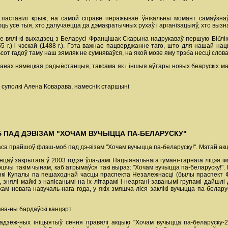
паставілі крыж, на самой справе перажывае ўнікальны момант самаўзнаўл
ць усе тыя, хто далучаецца да дэмакратычных рухаў і арганізацыяў, хто вызн
зе вялі-кі выхадзец з Беларусі Францішак Скарына надрукаваў першую Біблію
 г.) і чэскай (1488 г.). Гэта важнае пацверджанне таго, што для нашай н
 гадоў таму наш зямляк не сумняваўся, на якой мове яму трэба несці слова 
анах нямецкая радыёстанцыя, таксама як і іншыя аўтары новых беарускіх мас
я суполкі Алена Коварава, намеснік старшыні
 ПАД ДЭВІЗАМ "ХОЧАМ ВУЧЫЦЦА ПА-БЕЛАРУСКУ"
са прайшоў флэш-моб пад дэ-візам "Хочам вучыцца па-беларуску!". Мэтай ак
энцаў закрытага ў 2003 годзе ўла-дамі Нацыянальнага гумані-тарнага ліцэя і
чы такім чынам, каб атрымаўся такі выраз: "Хочам вучыцца па-беларуску!". П
я Янкі Купалы па пешаходнай часцы праспекта Незалежнасці (былы праспект
, знялі майкі з напісанымі на іх літарамі і неаргані-заванымі групамі дайш
кам новага навучаль-нага года, у якіх змяшча-ліся заклікі вучыцца па-белар
ва-ны бардаўскі канцэрт.
адзёж-ных ініцыятыў сёння правялі акцыю "Хочам вучыцца па-беларуску-2