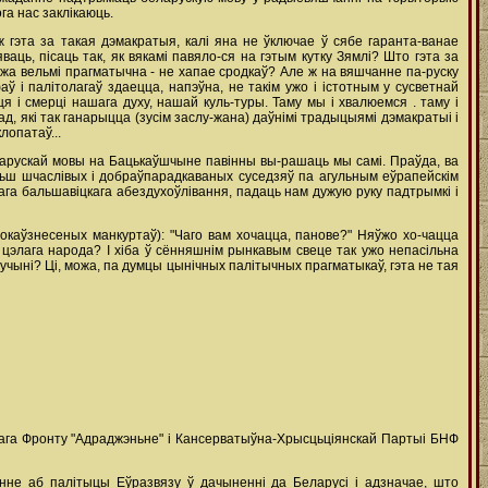
га нас заклікаюць.
 гэта за такая дэмакратыя, калі яна не ўключае ў сябе гаранта-ванае
ць, пісаць так, як вякамі павяло-ся на гэтым кутку Зямлі? Што гэта за
 жа вельмі прагматычна - не хапае сродкаў? Але ж на вяшчанне па-руску
 і палітолагаў здаецца, напэўна, не такім ужо і істотным у сусветнай
ця і смерці нашага духу, нашай куль-туры. Таму мы і хвалюемся . таму і
, які так ганарыцца (зусім заслу-жана) даўнімі традыцыямі дэмакратыі і
лопатаў...
арускай мовы на Бацькаўшчыне павінны вы-рашаць мы самі. Праўда, ва
ольш шчаслівых і добраўпарадкаваных суседзяў па агульным еўрапейскім
ага бальшавіцкага абездухоўлівання, падаць нам дужую руку падтрымкі і
каўзнесеных манкуртаў): "Чаго вам хочацца, панове?" Няўжо хо-чацца
элага народа? І хіба ў сённяшнім рынкавым свеце так ужо непасільна
будучыні? Ці, можа, па думцы цынічных палітычных прагматыкаў, гэта не тая
нага Фронту "Адраджэньне" і Кансерватыўна-Хрысцьціянскай Партыі БНФ
нне аб палітыцы Еўразвязу ў дачыненні да Беларусі і адзначае, што