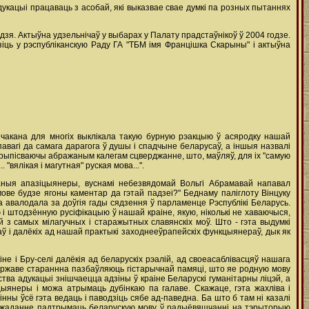
укацыі працаваць з асобай, які выказвае свае думкі па розных пытаннях
зя. Актыўна удзельнічаў у выбарах у Палату прадстаўнікоў ў 2004 годзе.
зіць у рэспубліканскую Раду ГА "ТБМ імя Францішка Скарыны" і актыўна
чакана для многіх выклікала такую бурную рэакцыю ў асяродку нашай
павагі да самага дарагога ў душы і спадчыне беларусаў, а іншыя назвалі
 прыпісваючы абражаным калегам сцверджанне, што, маўляў, для іх "самую
"вялікая і магутная" руская мова...".
ваныя апазіцыянеры, вуснамі небезвядомай Вольгі Абрамавай напавал
мове будзе ягоны каментар да гэтай падзеі?" Беднаму паліглоту Вінцуку
а авалодала за доўгія гады сядзення ў парламенце Рэспублікі Беларусь.
 штодзённую русіфікацыю ў нашай краіне, якую, ніколькі не хаваючыся,
 з самых мілагучных і старажытных славянскіх моў. Што - гэта выдумкі
аў і далёкіх ад нашай практыкі заходнееўрапейскіх функцыянераў, дык як
е і Бру-селі далёкія ад беларускіх рэалій, ад своеасаблівасцяў нашага
зяржаве стараннна пазбаўляюць гістарычнай памяці, што яе родную мову
рства адукацыі знішчаецца адзіны ў краіне Беларускі гуманітарны ліцэй, а
іцыянеры і можа атрымаць дубінкаю па галаве. Скажаце, гэта жахліва і
вінны ўсё гэта ведаць і паводзіць сябе ад-паведна. Ба што б там ні казалі
ежаданне падтрымаць беларускую мову ў радыёвяшчанні на тэрыторыю