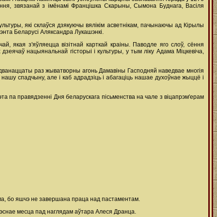
авання, звязанай з імёнамі Францішка Скарыны, Сымона Буднага, Васіля
ультуры, які склаўся дзякуючы вялікім асветнікам, пачынаючы ад Кірылы
дэнта Беларусі Аляксандра Лукашэнкі.
, якая з'яўляецца візітнай карткай краіны. Паводле яго слоў, сёння
зеячаў нацыянальнай гісторыі і культуры, у тым ліку Адама Міцкевіча,
 і дванаццаты раз жыватворны агонь Дамавіны Гасподняй наведвае многія
ць нашу спадчыну, але і каб адрадзіць і абагаціць нашае духоўнае жыццё і
та па правядзенні Дня беларускага пісьменства на чале з віцапрэм'ерам
ма, бо яшчэ не завершана праца над пастаментам.
чэснае месца пад наглядам аўтара Алеся Дранца.