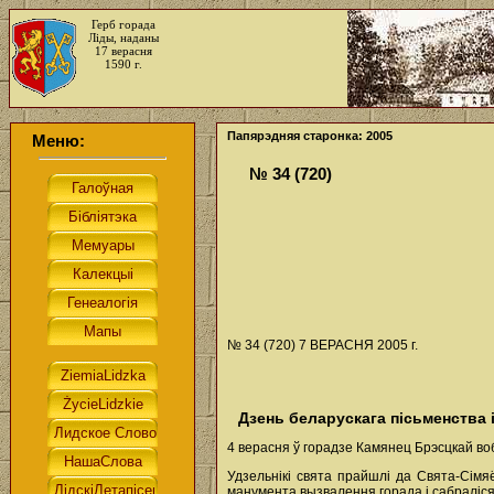
Герб горада
Ліды, наданы
17 верасня
1590 г.
Папярэдняя старонка: 2005
Меню:
№ 34 (720)
№ 34 (720) 7 ВЕРАСНЯ 2005 г.
Дзень беларускага пісьменства 
4 верасня ў горадзе Камянец Брэсцкай во
Удзельнікі свята прайшлі да Свята-Сімяё
манумента вызвалення горада і сабраліся