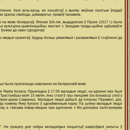
ення. Калі коль-касць яе носьбітаў у выніку моўнае палітыкі ўладаў
ае ідэалы свабоды, дэмакратыі, правоў чалавека.
 на мове беларусаў. Ягоная Біб-лія, выдадзеная ў Празе (1517 г.) была
ацыі культурна-цывілізацыйны кантакт з Захадам трады-цыйна адбываўся
Божае да сваіх суродзічаў.
-медыя праектаў, будуць больш уважлівыя і разважлівыя ў стаўленні да
цыі была прапаганда навучання на беларускай мове.
мя Якуба Коласа. Прыкладна ў 17.05 маладыя людзі, на адзенні якіх былі
растаяўшы каля 15 хвілін, яны сталі ў тры ланцужкі (па колькасці слоў у
 Фран-цішка Скарыны). Маладыя людзі дайшлі да плошчы Перамогі, дзе,
лі да помніку Янку Купалу ў аднайменным парку. Па шляху маладыя людзі
уску, а таксама інфар-мацыю пра адлічэнне з Жо-дзінскага палітэхнікума
". На працягу дня сябры моладзевых ініцыятыў накіроўвалі запыты ў