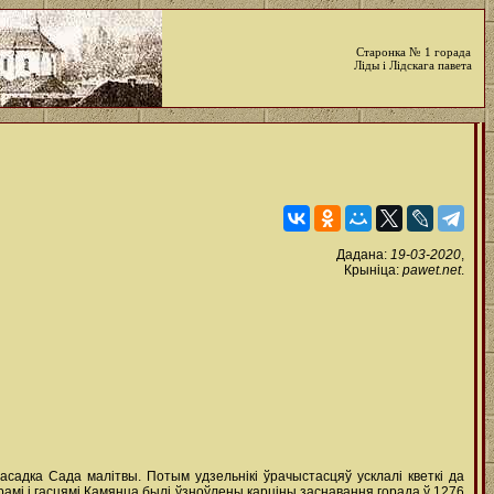
Старонка № 1 горада
Ліды і Лідскага павета
Дадана:
19-03-2020
,
Крыніца:
pawet.net
.
пасадка Сада малітвы. Потым удзельнікі ўрачыстасцяў усклалі кветкі да
амі і гасцямі Камянца былі ўзноўлены карціны заснавання горада ў 1276