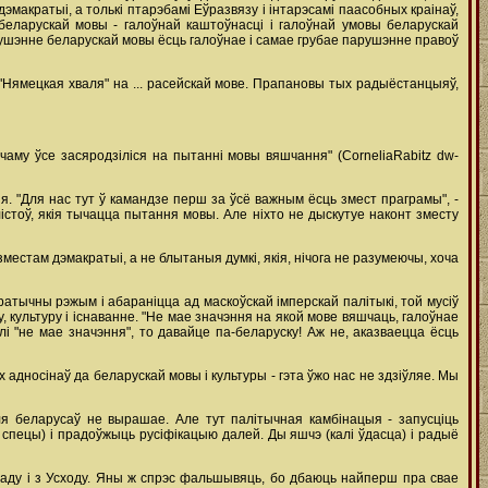
эмакратыі, а толькі птарэбамі Еўразвязу і інтарэсамі паасобных краінаў,
у беларускай мовы - галоўнай каштоўнасці і галоўнай умовы беларускай
душэнне беларускай мовы ёсць галоўнае і самае грубае парушэнне правоў
Нямецкая хваля" на ... расейскай мове. Прапановы тых радыёстанцыяў,
- чаму ўсе засяродзіліся на пытанні мовы вяшчання" (CorneliaRabitz dw-
я. "Для нас тут ў камандзе перш за ўсё важным ёсць змест праграмы", -
істоў, якія тычацца пытання мовы. Але ніхто не дыскутуе наконт зместу
зместам дэмакратыі, а не блытаныя думкі, якія, нічога не разумеючы, хоча
ратычны рэжым і абараніцца ад маскоўскай імперскай палітыкі, той мусіў
 культуру і існаванне. "Не мае значэння на якой мове вяшчаць, галоўнае
лі "не мае значэння", то давайце па-беларуску! Аж не, аказваецца ёсць
адносінаў да беларускай мовы і культуры - гэта ўжо нас не здзіўляе. Мы
для беларусаў не вырашае. Але тут палітычная камбінацыя - запусціць
 спецы) і прадоўжыць русіфікацыю далей. Ды яшчэ (калі ўдасца) і радыё
ахаду і з Усходу. Яны ж спрэс фальшывяць, бо дбаюць найперш пра свае