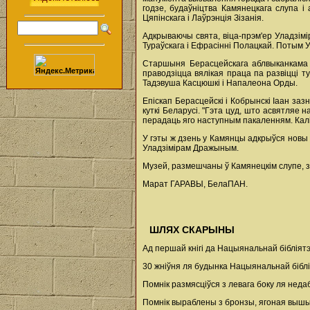
годзе, будаўніцтва Камянецкага слупа і
Цяпінскага і Лаўрэнція Зізанія.
Адкрываючы свята, віца-прэм'ер Уладзімі
Тураўскага і Ефрасінні Полацкай. Потым 
Старшыня Берасцейскага аблвыканкама К
праводзіцца вялікая праца па развіцці 
Тадэвуша Касцюшкі і Напалеона Орды.
Епіскап Берасцейскі і Кобрынскі Іаан за
куткі Беларусі. "Гэта цуд, што асвятляе 
перадаць яго наступным пакаленням. Калі 
У гэты ж дзень у Камянцы адкрыўся новы 
Уладзімірам Дражыным.
Музей, размешчаны ў Камянецкім слупе, з
Марат ГАРАВЫ, БелаПАН.
ШЛЯХ СКАРЫНЫ
Ад першай кнігі да Нацыянальнай бібліятэ
30 жніўня ля будынка Нацыянальнай біблі
Помнік размясціўся з левага боку ля нед
Помнік выраблены з бронзы, ягоная вышын