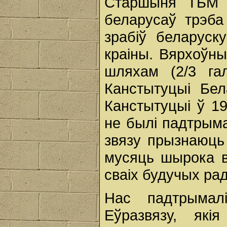
Старшыня ТБМ з
беларусаў трэба
зрабіў беларуск
краіны. Вярхоўн
шляхам (2/3 га
Канстытуцыі Бел
Канстытуцыі ў 19
не былі падтрыма
звязу прызнаюць
мусяць шырока в
сваіх будучых ра
Нас падтрымалі
Еўразвязу, які