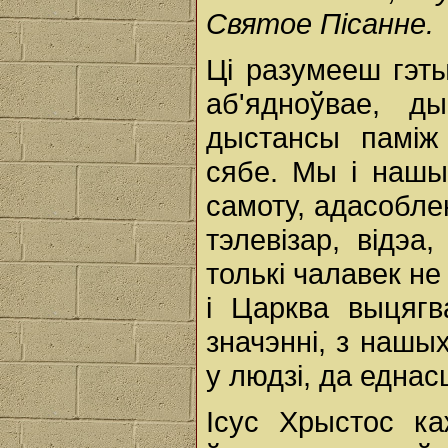
Святое Пісанне.
Ці разумееш гэт
аб'ядноўвае, д
дыстансы паміж 
сябе. Мы і нашы
самоту, адасоблен
тэлевізар, відэа
толькі чалавек не
і Царква выцягв
значэнні, з нашы
у людзі, да еднас
Ісус Хрыстос ка