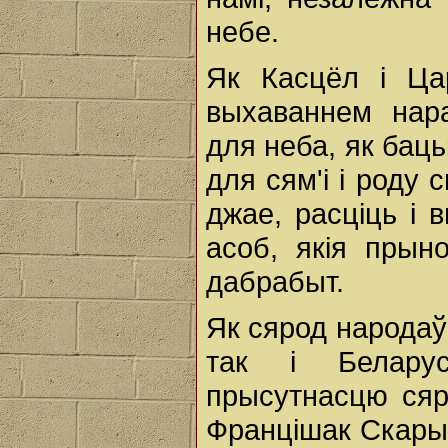
небе.
Як Касцёл і Ца
выхаваннем нар
для неба, як бац
для сям'і і роду 
джае, расціць і 
асоб, якія прын
дабрабыт.
Як сярод народаў
так і Белару
прысутнасцю сяр
Францішак Скарын