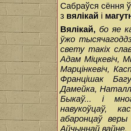
Сабраўся сёння ў
з
вялікай
і
магут
Вялікай,
бо яе к
ўжо тысячагоддзі
свету такіх сла
Адам Міцкевіч, М
Марцінкевіч, Кас
Францішак Багу
Дамейка, Наталл
Быкаў... і мно
навукоўцаў, к
абаронцаў веры 
Айчыннай вайне.