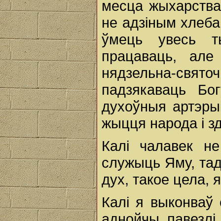
месца жыхарства
не адзіным хлеба
ўмець увесь т
працаваць, але
нядзельна-свят
падзякаваць Бо
духоўныя артэрыі
жыцця народа і з
Калі чалавек н
служыць Яму, тад
дух, такое цела, 
Калі я выконваў
аднойчы павезлі