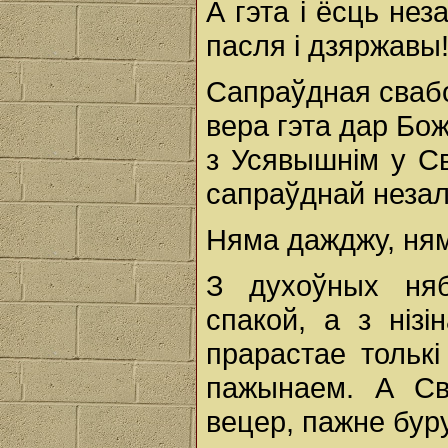
А гэта і ёсць нез
пасля і дзяржавы
Сапраўдная свабо
вера гэта дар Бож
з Усявышнім у Св
сапраўднай незале
Няма дажджу, ня
З духоўных ня
спакой, а з нізі
прарастае толькі
пажынаем. А Св
вецер, пажне буру