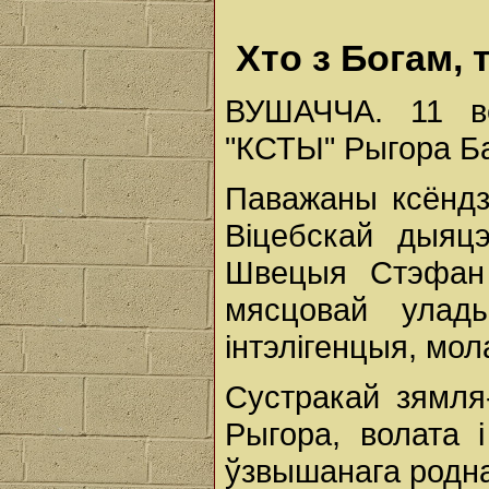
Хто з Богам, 
ВУШАЧЧА. 11 ве
"КСТЫ" Рыгора Б
Паважаны ксёндз
Віцебскай дыяцэ
Швецыя Стэфан 
мясцовай улад
інтэлігенцыя, мо
Сустракай зямля
Рыгора, волата і
ўзвышанага родна