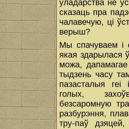
ўладарства не ўс
сказаць пра пад
чалавечую, ці ўс
верыш?
Мы спачуваем і 
якая здарылася 
можа, дапамага
тыдзень часу та
пазасталыя геі 
голых, захо
безсаромную тра
разбурэння, пла
тру-паў дзяцей,