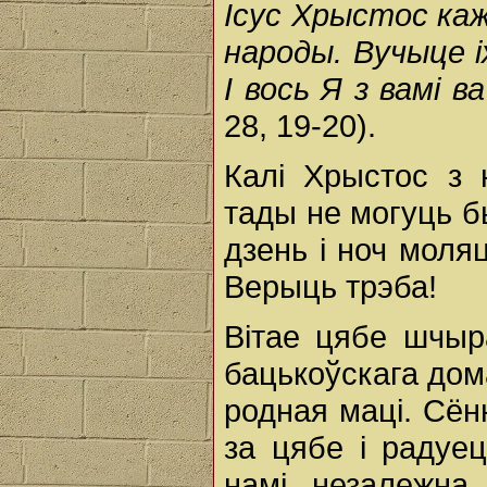
Ісус Хрыстос каж
народы. Вучыце і
І вось Я з вамі в
28, 19-20).
Калі Хрыстос з 
тады не могуць б
дзень і ноч моляц
Верыць трэба!
Вітае цябе шчыр
бацькоўскага дом
родная маці. Сё
за цябе і радуе
намі, незалежна 