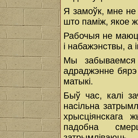
Я замоўк, мне не
што паміж, якое 
Рабочыя не маюць
і набажэнствы, а 
Мы забываемся 
адраджэнне бярэ 
матыкі.
Быў час, калі за
насільна затрымл
хрысціянскага 
падобна смер
затрымліваюць 