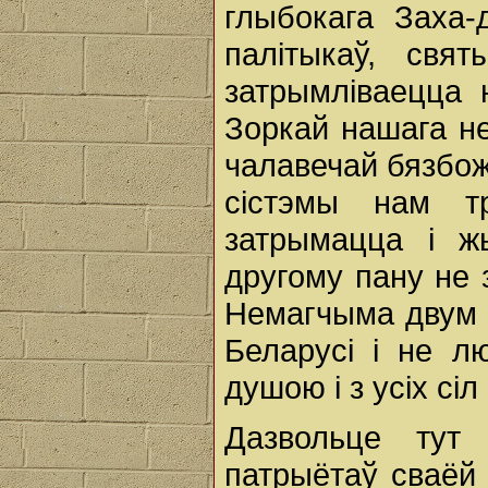
глыбокага Заха-д
палітыкаў, свя
затрымліваецца 
Зоркай нашага не
чалавечай бязбож
сістэмы нам т
затрымацца і ж
другому пану не 
Немагчыма двум 
Беларусі і не л
душою і з усіх сіл 
Дазвольце тут 
патрыётаў сваёй к