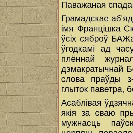
Паважаная спада
Грамадскае аб'я
імя Францішка С
ўсіх сяброў БАЖ
ўгодкамі ад час
плённай журна
дэмакратычнай Бе
слова праўды з
глыток паветра, 
Асаблівая ўдзяч
якія за сваю пр
мужнасць паўс
церпяць перасле