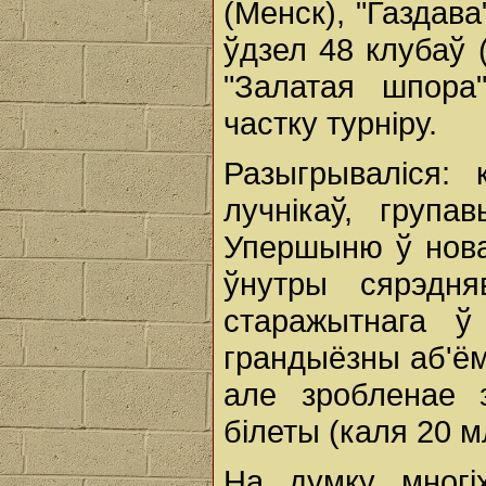
(Менск), "Газдава
ўдзел 48 клубаў (
"Залатая шпора
частку турніру.
Разыгрываліся: 
лучнікаў, група
Упершыню ў новай
ўнутры сярэдн
старажытнага ў
грандыёзны аб'ём 
але зробленае 
білеты (каля 20 
На думку многі