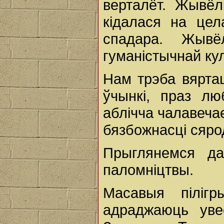
верталёт. Жывёл
кідалася на цел
спадара. Жывё
гуманістычнай ку
Нам трэба вярта
ўчынкі, праз лю
аблічча чалавечае
бязбожнасці сяро
Прыглянемся да 
паломніцтвы.
Масавыя піліг
адраджаюць уве