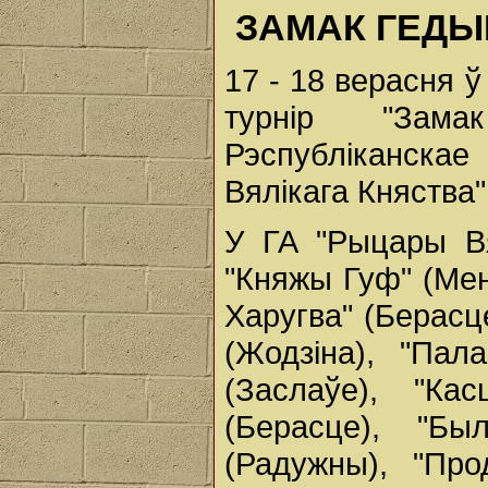
ЗАМАК ГЕДЫ
17 - 18 верасня 
турнір "Зама
Рэспубліканска
Вялікага Княства"
У ГА "Рыцары Вя
"Княжы Гуф" (Мен
Харугва" (Берасц
(Жодзіна), "Пал
(Заслаўе), "Ка
(Берасце), "Бы
(Радужны), "Про