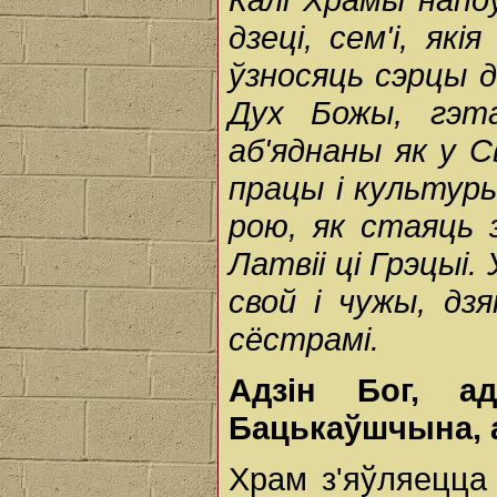
дзеці, сем'і, як
ўзносяць сэрцы да
Дух Божы, гэт
аб'яднаны як у Св
працы і культуры
рою, як стаяць 
Латвіі ці Грэцыі. 
свой і чужы, дз
сёстрамі.
Адзін Бог, а
Бацькаўшчына, 
Храм з'яўляецца 