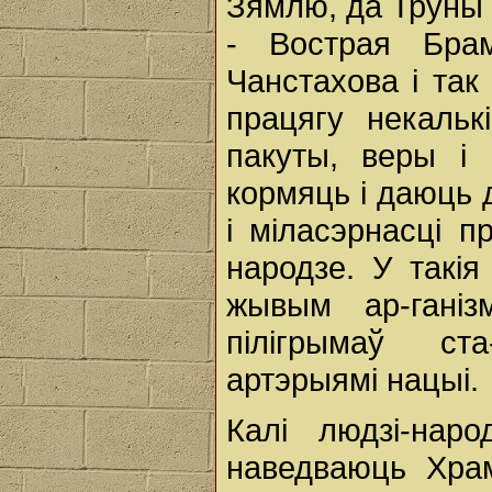
Зямлю, да Труны 
- Вострая Бра
Чанстахова і так
працягу некальк
пакуты, веры і 
кормяць і даюць 
і міласэрнасці п
народзе. У такія
жывым ар-ганіз
пілігрымаў ст
артэрыямі нацыі.
Калі людзі-нар
наведваюць Храм