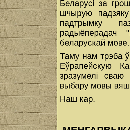
Беларусі за грош
шчырую падзяку
падтрымку п
радыёперадач 
беларускай мове.
Таму нам трэба ў
Еўрапейскую Ка
зразумелі сваю 
выбару мовы вяш
Наш кар.