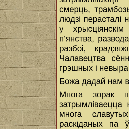
смерць, трамбоз
людзі перасталі 
у хрысціянскім
п'янства, развод
разбоі, крадзя
Чалавецтва сённ
грэшных і невыр
Божа дадай нам в
Многа зорак н
затрымліваецца н
многа славуты
раскіданых па 