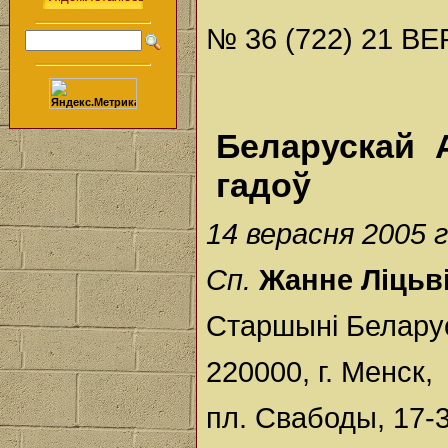
№ 36 (722) 21 ВЕ
Беларускай 
гадоў
14
верасня
2005
Сп.
Жанне
Ліцьв
Старшыні Белару
220000, г. Менск,
пл. Свабоды, 17-