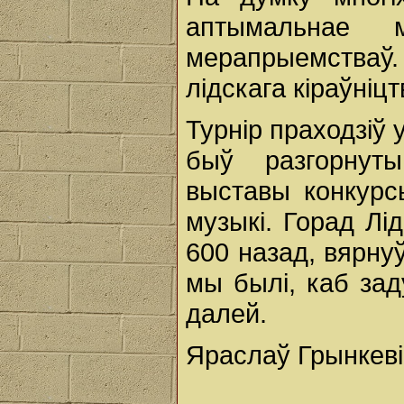
аптымальнае 
мерапрыемстваў.
лідскага кіраўніц
Турнір праходзіў 
быў разгорнуты
выставы конкурс
музыкі. Горад Лі
600 назад, вярнуў
мы былі, каб зад
далей.
Яраслаў Грынкеві