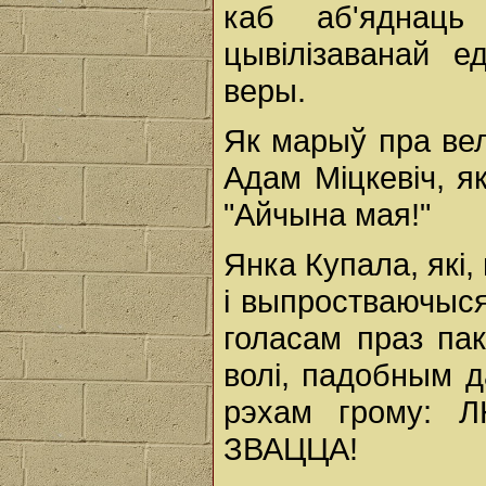
каб аб'яднаць
цывілізаванай е
веры.
Як марыў пра ве
Адам Міцкевіч, я
"Айчына мая!"
Янка Купала, які
і выпростваючыся
голасам праз пак
волі, падобным д
рэхам грому:
ЗВАЦЦА!