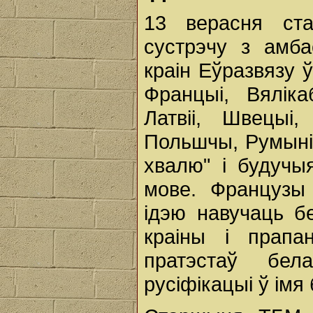
13 верасня с
сустрэчу з амба
краін Еўразвязу 
Францыі, Вялікаб
Латвіі, Швецыі
Польшчы, Румыніі
хвалю" і будучы
мове. Французы
ідэю навучаць б
краіны і прапа
пратэстаў бел
русіфікацыі ў імя