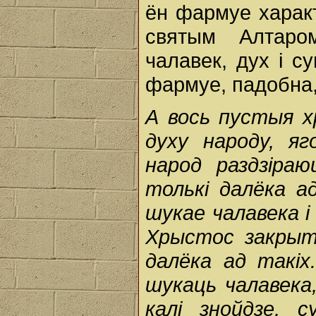
ён фармуе характ
святым Алтаро
чалавек, дух і с
фармуе, падобна,
А вось пустыя 
духу народу, яг
народ раздзіраю
толькі далёка а
шукае чалавека і
Хрыстос закрыт
далёка ад такіх
шукаць чалавека,
калі знойдзе, 