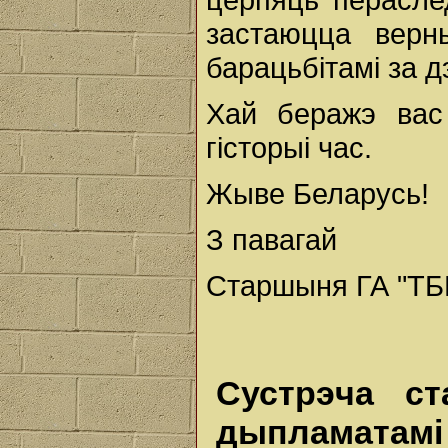
застаюцца верны
барацьбітамі за 
Хай беражэ вас
гісторыі час.
Жыве Беларусь!
З павагай
Старшыня ГА "ТБМ
Сустрэча с
дыпламатамі 