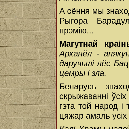
А сёння мы знахо
Рыгора Бараду
прэмію...
Магутнай краі
Арханёл - апяку
даручылі лёс Бац
цемры і зла.
Беларусь знахо
скрыжаванні ўсіх
гэта той народ і
цяжар амаль усіх
Калі Храмы напо