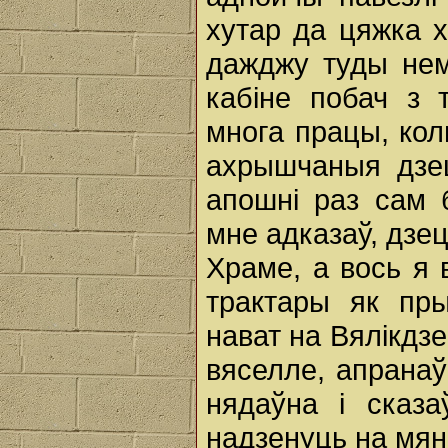
хутар да цяжка х
дажджу туды не
кабіне побач з 
многа працы, коль
ахрышчаныя дзец
апошні раз сам 
мне адказаў, дзец
Храме, а вось я 
трактары як пры
нават на Вялікдз
вяселле, апранаў
нядаўна і сказ
надзенуць на мяне