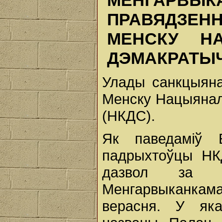
МЕНГАРВЫ
ПРАВЯДЗЕН
МЕНСКУ НА
ДЭМАКРАТЫЧ
Улады санкцыяна
Менску Нацыянал
(НКДС).
Як паведаміў Б
падрыхтоўцы НК
дазвол за п
Менгарвыканкам
верасня. У яка