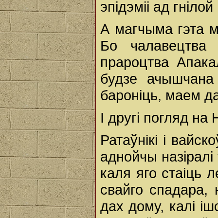
эпідэміі ад гнілой
А магчыма гэта 
Бо чалавецтва 
прароцтва Апака
будзе ачышчана
бароніць, маем да
І другі погляд на
Ратаўнікі і вайс
аднойчы назіралі 
каля яго стаіць 
свайго спадара, 
дах дому, калі іш