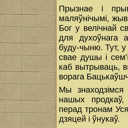
Прызнае і пры
маляўнічымі, жыв
Бог у велічнай с
для духоўнага 
буду-чыню. Тут, у
свае душы і сем'
каб вытрываць, в
ворага Бацькаўш
Мы знаходзімся
нашых продкаў,
перад тронам Ус
дзяцей і ўнукаў.