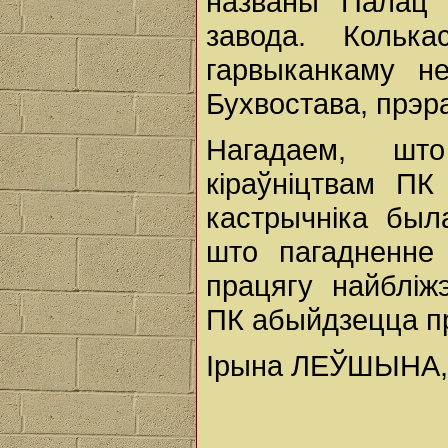
названы Палац 
завода. Кольк
гарвыканкаму н
Бухвостава, прэра
Нагадаем, шт
кіраўніцтвам П
кастрычніка был
што пагадненне 
працягу найбліж
ПК абыйдзецца пр
Ірына ЛЕЎШЫНА,