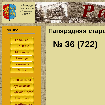
Герб горада
Ліды, наданы
17 верасня
1590 г.
Папярэдняя старо
Меню:
№ 36 (722)