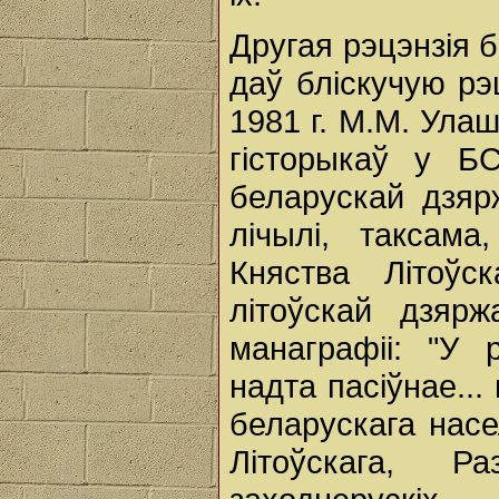
Другая рэцэнзія 
даў бліскучую рэц
1981 г. М.М. Ула
гісторыкаў у БС
беларускай дзяр
лічылі, таксама,
Княства Літоўс
літоўскай дзярж
манаграфіі: "У 
надта пасіўнае...
беларускага насе
Літоўскага, Р