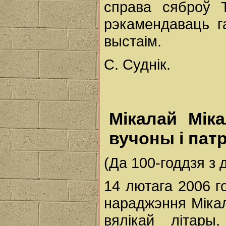
справа сяброў 
рэкамендаваць г
выстаім.
С. Суднік.
Мікалай Мік
вучоны і пат
(Да 100-годдзя з
14 лютага 2006 г
нараджэння Мікал
вялікай літары