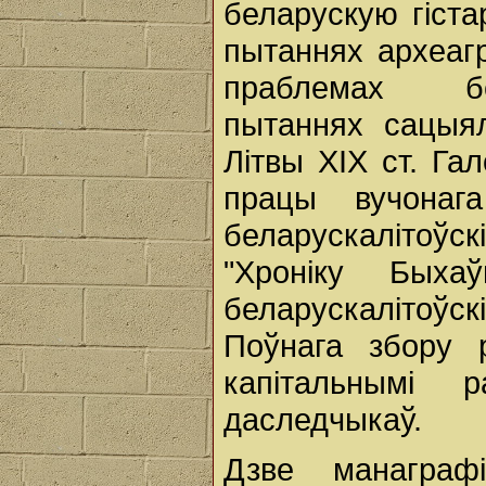
беларускую гіст
пытаннях археагр
праблемах бел
пытаннях сацыял
Літвы ХІХ ст. Га
працы вучонаг
беларускалітоўс
"Хроніку Бых
беларускалітоўс
Поўнага збору р
капітальнымі
даследчыкаў.
Дзве манагра