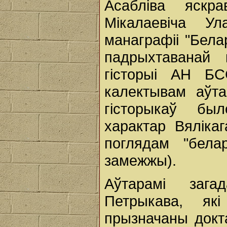
Асабліва яскр
Мікалаевіча У
манаграфіі "Бела
падрыхтаванай 
гісторыі АН Б
калектывам аўт
гісторыкаў бы
характар Вялікаг
поглядам "белар
замежжы).
Аўтарамі зага
Петрыкава, як
прызначаны докт