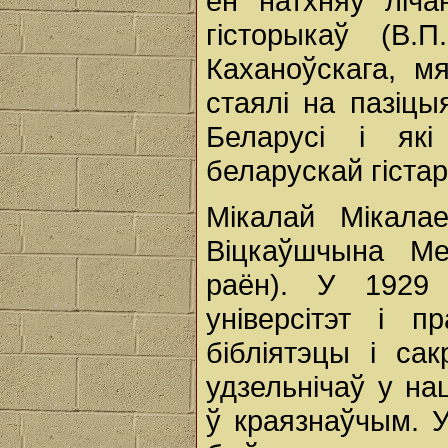
ён натхняў ліча
гісторыкаў (В.П
Каханоўскага, м
стаялі на пазіцы
Беларусі і які
беларускай гістар
Мікалай Мікала
Віцкаўшчына Ме
раён). У 1929 
універсітэт і 
бібліятэцы і са
удзельнічаў у на
ў краязнаўчым. У