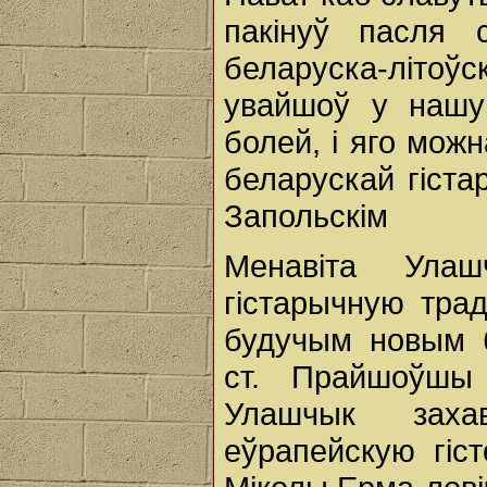
пакінуў пасля 
беларуска-літо
увайшоў у нашу
болей, і яго мож
беларускай гіста
Запольскім
Менавіта Ула
гістарычную тра
будучым новым 
ст. Прайшоўшы 
Улашчык заха
еўрапейскую гіс