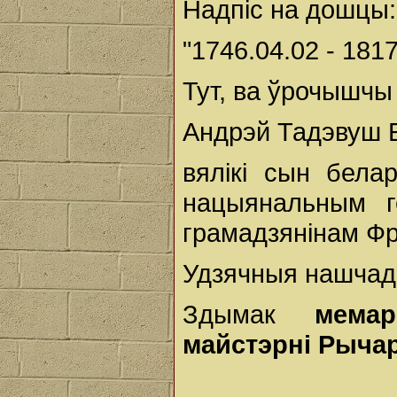
Надпіс на дошцы:
"1746.04.02 - 181
Тут, ва ўрочышч
Андрэй Тадэвуш 
вялікі сын бела
нацыянальным 
грамадзянінам Фр
Удзячныя нашчадк
Здымак
мема
майстэрні Рычар