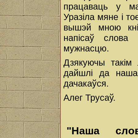
працаваць у ма
Уразіла мяне і то
вышэй мною кні
напісаў слова
мужнасцю.
Дзякуючы такім
дайшлі да наша
дачакаўся.
Алег Трусаў.
"Наша сло