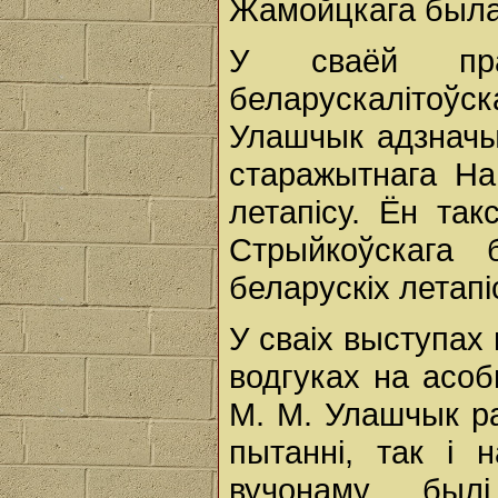
Жамойцкага была
У сваёй пра
беларускалітоўс
Улашчык адзначы
старажытнага На
летапісу. Ён та
Стрыйкоўскага
беларускіх летапі
У сваіх выступах
водгуках на асо
М. М. Улашчык ра
пытанні, так і
вучонаму былі