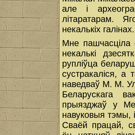
але і археогра
літаратарам. Я
некалькіх галінах.
Мне пашчасціла 
некалькі дзесят
рупліўца белару
сустракаліся, а 
наведваў М. М. У
Беларускага в
прыязджаў у Ме
навуковыя тэмы, і
Сваёй працай, с