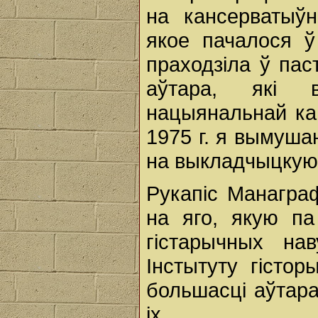
на кансерватыўн
якое пачалося ў
праходзіла ў пас
аўтара, які 
нацыянальнай кан
1975 г. я вымуша
на выкладчыцкую 
Рукапіс Манагра
на яго, якую па
гістарычных на
Інстытуту гісто
большасці аўтара
іх.