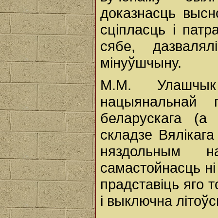
доказнасць высн
сціпласць і патр
сябе, дазваля
мінуўшчыну.
М.М. Улашчык
нацыянальнай г
беларускага (а
складзе Вялікага
няздольным н
самастойнасць ні 
прадставіць яго 
і выключна літоўс