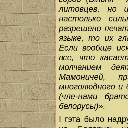
литовцев, но 
настолько сил
разрешено печат
языке, то их гл
Если вообще ис
все, что касае
молчанием дея
Мамоничей, пр
многолюдного и 
(чле-нами бра
белорусы)».
І гэта было надр