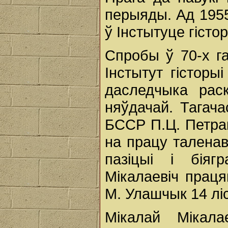
перыяды. Ад 1955
ў Інстытуце гіст
Спробы ў 70-х г
Інстытут гісторы
даследчыка рас
няўдачай. Тагача
БССР П.Ц. Петрак
на працу таленав
пазіцыі і біяг
Мікалаевіч прац
М. Улашчык 14 ліс
Мікалай Мікал