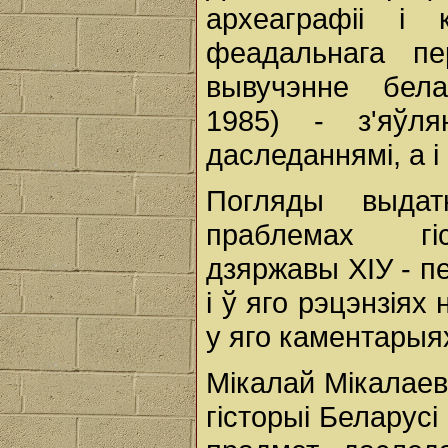
археаграфіі і к
феадальнага пе
вывучэнне белар
1985) - з'яўля
даследаннямі, а і
Погляды выдат
праблемах гіс
дзяржавы ХІУ - п
і ў яго рэцэнзіях 
у яго каментарыя
Мікалай Мікалае
гісторыі Беларусі