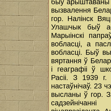
быў арыштаваны 
вызвалення Белару
гор. Налінск Вяц
Улашчык быў а
Марыінскі папра
вобласці, а пас
вобласці. Быў вы
вяртання ў Белар
і геаграфіі ў ш
Расіі. З 1939 г
настаўнічаў. 23 ч
высланы ў гор. З
садзейнічанні