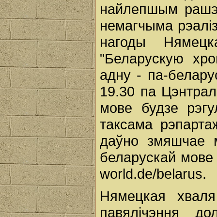
найлепшым рашэ
немагчыма рэаліз
нагоды Нямец
"Беларускую хро
адну - па-белару
19.30 па Цэнтрал
мове будзе рэгу
таксама рэпарта
даўно змяшчае м
беларускай мове 
world.de/belarus.
Нямецкая хваля
павялічэння до