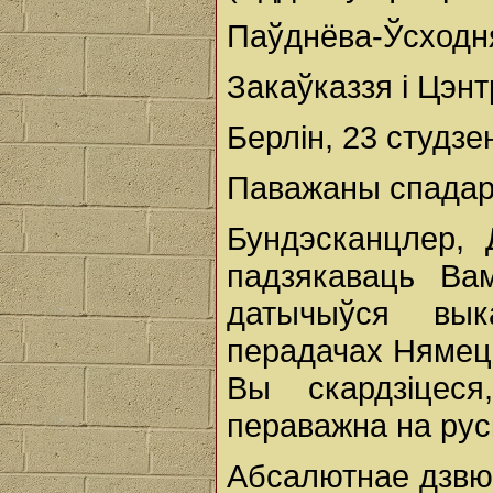
Паўднёва-Ўсходн
Закаўказзя і Цэнт
Берлін, 23 студзен
Паважаны спадар
Бундэсканцлер,
падзякаваць Ва
датычыўся вы
перадачах Нямецк
Вы скардзіцес
пераважна на рус
Абсалютнае дзвю