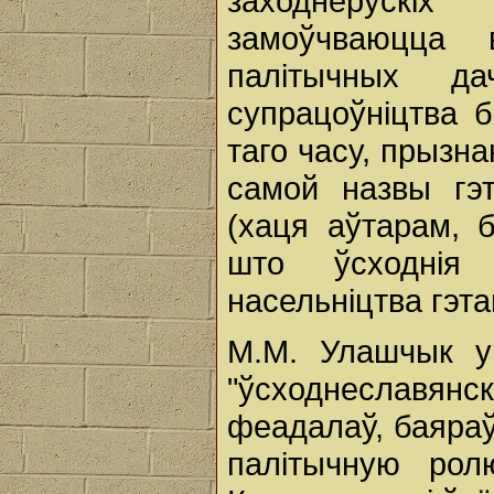
заходнерускіх
замоўчваюцца
палітычных да
супрацоўніцтва б
таго часу, прызн
самой назвы гэт
(хаця аўтарам, 
што ўсходнія
насельніцтва гэта
М.М. Улашчык у 
"ўсходнеславя
феадалаў, баяраў
палітычную рол