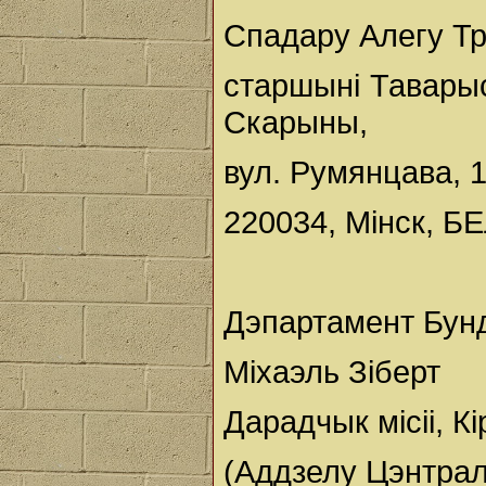
Спадару Алегу Тр
старшыні Тавары
Скарыны,
вул. Румянцава, 1
220034, Мінск, 
Дэпартамент Бун
Міхаэль Зіберт
Дарадчык місіі, К
(Аддзелу Цэнтрал