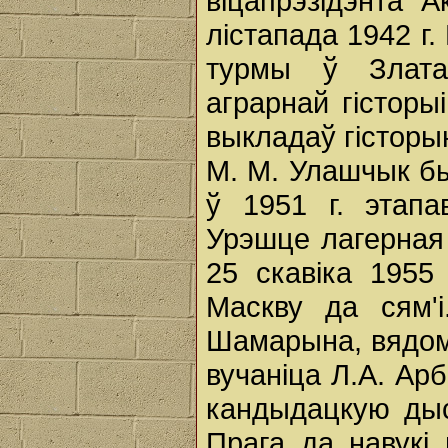
віцапрэзідэнта 
лістапада 1942 г
турмы ў Злата
аграрнай гісторыі
выкладаў гісторыю
М. М. Улашчык бы
ў 1951 г. этап
Урэшце лагерная
25 скавіка 1955
Маскву да сям'
Шамарына, вядомы
вучаніца Л.А. Арб
кандыдацкую дыс
Прага да навукі