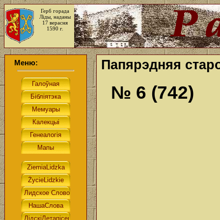
Герб горада
Ліды, наданы
17 верасня
1590 г.
Папярэдняя старо
Меню:
№ 6 (742)