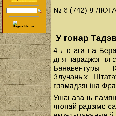
№ 6 (742) 8 ЛЮТА
У гонар Тадэ
4 лютага на Бера
дня нараджэння с
Банавентуры К
Злучаных Штата
грамадзяніна Фра
Ушанаваць памяць
ягонай радзіме с
акрэдытаваныя ў 