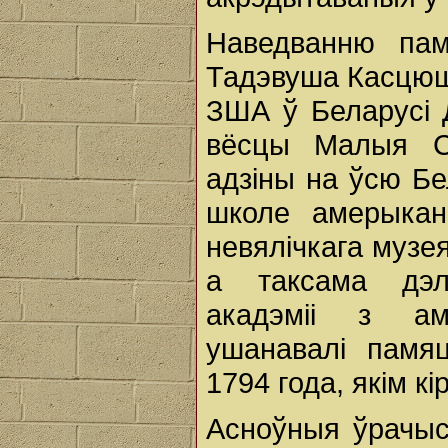
Наведванню пам
Тадэвуша Касцюшк
ЗША ў Беларусі 
вёсцы Малыя Ся
адзіны на ўсю Бе
школе амерыкан
невялічкага музе
а таксама дэл
акадэміі з ам
ушанавалі памя
1794 года, якім 
Асноўныя ўрачыс