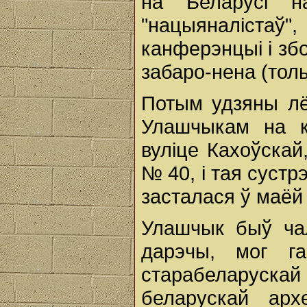
на Беларусі н
"нацыяналіста
канферэнцыі і збо
забаро-нена (толь
Потым удзяны лё
Улашчыкам на к
вуліце Кахоўскай
№ 40, і тая сустр
засталася ў маёй
Улашчык быў ча
дарэчы, мог г
старабеларускай
беларускай арх