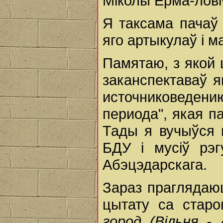
Міколы Ерма-ловіч
Я таксама пачаў
яго артыкулаў і м
Памятаю, з якой 
заканспектаваў я
источниковедени
периода", якая п
Тады я вучыўся н
БДУ і мусіў рэг
Абэцэдарскага.
Зараз праглядаюц
цытату са старо
город (Вільня -