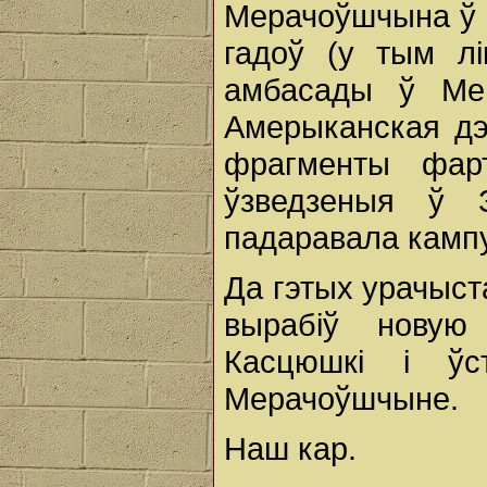
Мерачоўшчына ў І
гадоў (у тым л
амбасады ў Мен
Амерыканская д
фрагменты фар
ўзведзеныя ў 
падаравала камп
Да гэтых урачыст
вырабіў нову
Касцюшкі і ўс
Мерачоўшчыне.
Наш кар.