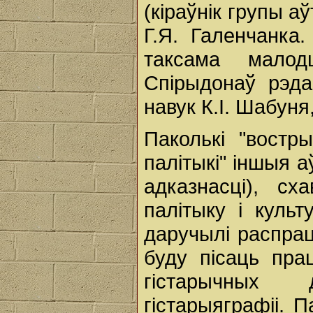
(кіраўнік групы а
Г.Я. Галенчанка.
таксама малод
Спірыдонаў рэда
навук К.І. Шабуня,
Паколькі "востр
палітыкі" іншыя а
адказнасці), сх
палітыку і культ
даручылі распрац
буду пісаць пра
гістарычных 
гістарыяграфіі. 