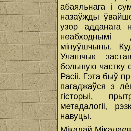
абаяльнага і су
назаўжды ўвайшо
узор адданага н
неабходнымі 
мінуўшчыны. Ку
Улашчык заста
большую частку 
Расіі. Гэта быў п
пагаджаўся з лёг
гісторыі, пры
метадалогіі, рэ
навуцы.
Мікалай Мікалаев