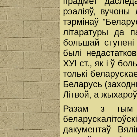
прадмет даслед
рэаліяў, вучоны
тэрмінаў "Беларус
літаратуры да п
большай ступені
былі недастатко
ХУІ ст., як і ў б
толькі беларуска
Беларусь (заходн
Літвой, а жыхароў
Разам з тым 
беларускалітоў
дакументаў Вялі