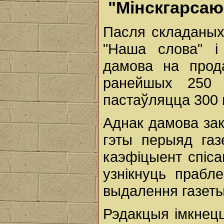
"Мінскгарсаю
Пасля складаных
"Наша слова" і
дамова на прод
ранейшых 250 
пастаўляцца 300 г
Аднак дамова зак
гэты перыяд газ
каэфіцыент спіса
узнікнуць прабл
выдалення газеты
Рэдакцыя імкнецц