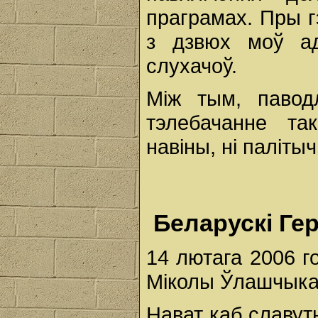
праграмах. Пры г
з дзвюх моў ад
слухачоў.
Між тым, павод
тэлебачанне та
навіны, ні паліт
Беларускі Ге
14 лютага 2006 г
Міколы Ўлашчык
Нават каб славут