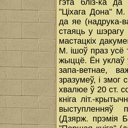
гэта бліз-ка да
"Ціхага Дона" М
да яе (надрука-
стаяць у шэрагу 
мастацкіх дакумен
М. ішоў праз усё
жыццё. Ён уклаў 
запа-ветнае, в
зразумеў, і змог 
хвалюе ў 20 ст. 
кніга літ.-крыты
выступленняў 
(Дзярж. прэмія 