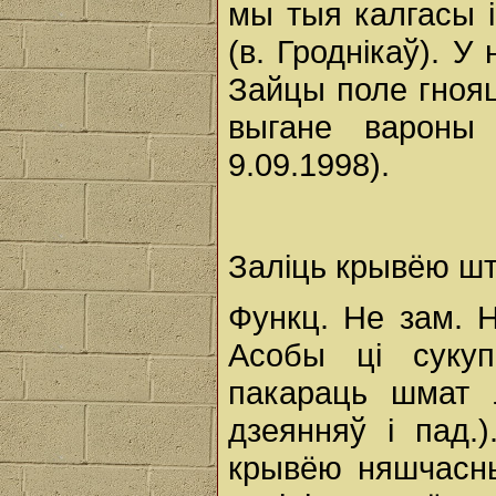
мы тыя калгасы і
(в. Гроднікаў). 
Зайцы поле гнояц
выгане вароны
9.09.1998).
Заліць крывёю ш
Функц. Не зам. 
Асобы ці сукуп
пакараць шмат 
дзеянняў і пад.)
крывёю няшчасны 