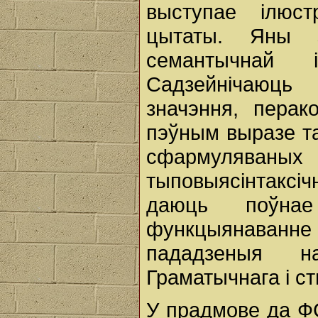
выступае ілюс
цытаты. Яны з
семантычнай 
Садзейнічаюць
значэння, перак
пэўным выразе та
сфармуляваны
тыповыясінтаксіч
даюць поўна
функцыянаванне
пададзеныя на
Граматычнага і ст
У прадмове да ФС