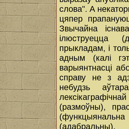
слова". А некато
цяпер прапануюц
Звычайна існав
ілюструецца (
прыкладам, і тол
адным (калі гэ
варыянтнасці аб
справу не з ад
небудзь аўта
лексікаграфіч
(размоўны), пра
(функцыянал
(адабральны), 