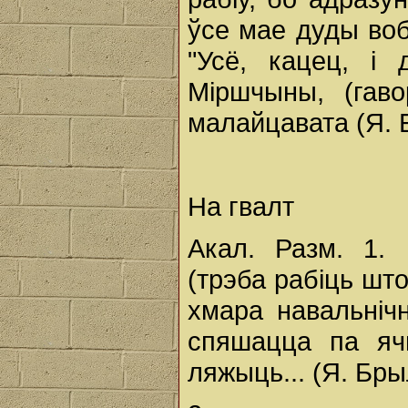
ўсе мае дуды воб
"Усё, кацец, і 
Міршчыны, (гав
малайцавата (Я. 
На гвалт
Акал. Разм. 1. 
(трэба рабіць шт
хмара навальніч
спяшацца па яч
ляжыць... (Я. Бры