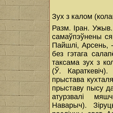
Зух з калом (кола
Разм. Іран. Ужыв
самаўпэўнены сяр
Пайшлі, Арсень,
без гэтага салап
таксама зух з ко
(Ў. Караткевіч)
прыстава кухталя
прыставу пысу да 
атурзвалі мяш
Наварыч). Зір