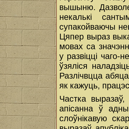
вышыню. Дазвол
некалькі сант
супакойваючы нец
Цяпер выраз вык
мовах са значэн
у развіцці чаго-
ўзяліся наладзі
Разлічвцца абяцал
як кажуць, працэс
Частка выразаў,
апісанна ў адны
слоўнікавую ска
выразаў апубліка