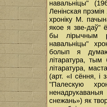
навальніцы" (19
Ленінская прэмія 
хроніку М. пачын
якое я зве-даў" 
бы лірычным р
навальніцы" хро
болып я дума
літаратура, тым
літаратура, маста
(арт. «I сёння, і
"Палескую хро
ненадрукаваны
снежань») як тво