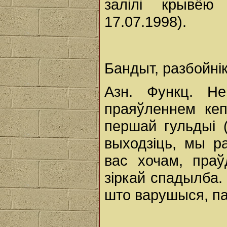
залілі крывёю
17.07.1998).
Бандыт, разбойнік
Азн. Функц. Н
праяўленнем кеп
першай гульдыі (
выходзіць, мы ра
вас хочам, праў
зіркай спадылба.
што варушыся, па