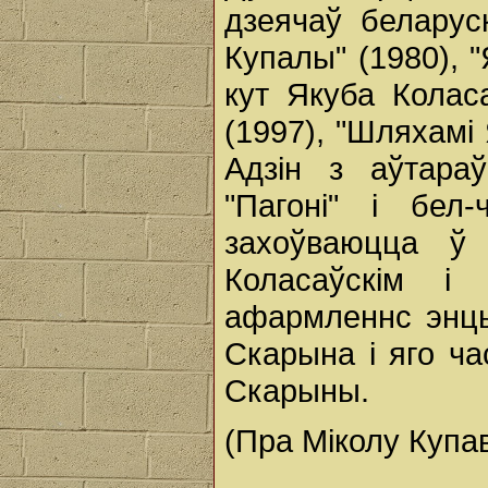
дзеячаў беларус
Купалы" (1980), 
кут Якуба Коласа
(1997), "Шляхамі 
Адзін з аўтараў
"Пагоні" і бел
захоўваюцца ў 
Коласаўскім і
афармленнс энцы
Скарына і яго ч
Скарыны.
(Пра Міколу Купав