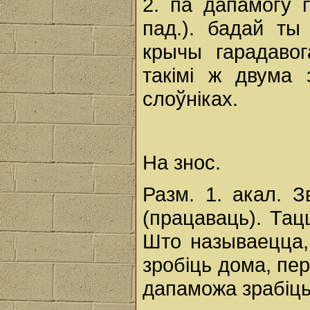
2. па дапамогу 
пад.). бадай ты
крычы гарадавог
такімі ж двума 
слоўніках.
На знос.
Разм. 1. акал. 
(працаваць). Тац
Што называецца,
зробіць дома, пер
дапаможа зрабіць 