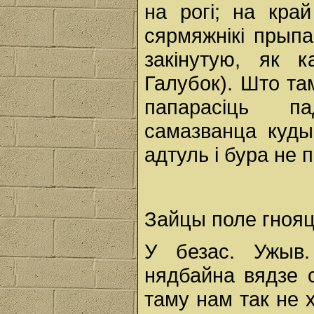
на рогі; на край
сярмяжнікі прыпа
закінутую, як к
Галубок). Што та
папарасіць па
самазванца куды
адтуль і бура не 
Зайцы поле гнояць
У безас. Ужыв.
нядбайна вядзе 
таму нам так не 