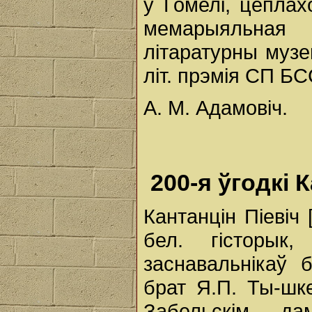
у Гомелі, цеплах
мемарыяльная
літаратурны музе
літ. прэмія СП Б
А. М. Адамовіч.
200-я ўгодкі
Кантанцін Піевіч [
бел. гісторык,
заснавальнікаў б
брат Я.П. Ты-шке
Забельскім дам