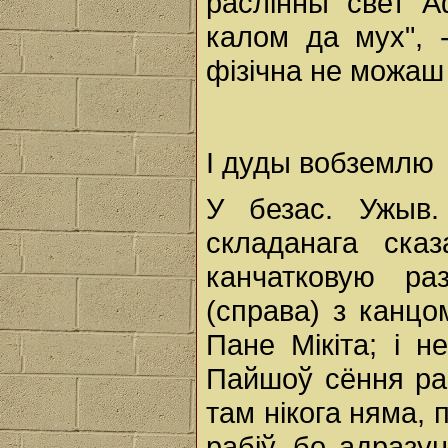
раслінны свет А
калом да мух", 
фізічна не можаш 
І дуды вобземлю
У безас. Ужыв
складанага ска
канчатковую раз
(справа) з канцом
Пане Мікіта; і н
Пайшоў сёння ра
там нікога няма, п
рабіў, бо адразу