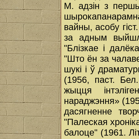
М. адзін з перш
шырокапанарамна
вайны, асобу гіст
за адным выйшлі
"Блізкае і далёк
"Што ён за чалаве
шукі і ў драмату
(1956, паст. Бел
жыцця інтэліге
нараджэння» (195
дасягненне твор
"Палеская хроніка
балоце" (1961. Лі