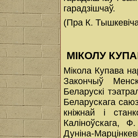
гарадзішчаў.
(Пра К. Тышкевіча
МІКОЛУ КУПАВ
Мікола Купава на
Закончыў Менск
Беларускі тэатра
Беларускага саюз
кніжнай і станк
Каліноўскага, Ф.
Дуніна-Марцінке