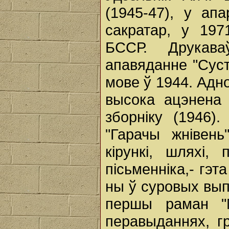
(1945-47), у ап
сакратар, у 19
БССР. Друкав
апавяданне "Суст
мове ў 1944. Адно
высока ацэнена
зборніку (1946)
"Гарачы жнівень
кірункі, шляхі,
пісьменніка,- гэт
ны ў суровых вып
першы раман "М
перавыданнях, гр