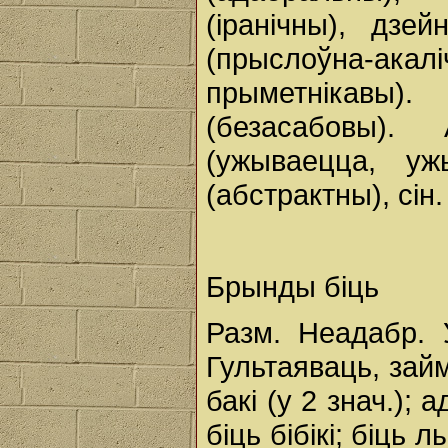
(іранічны), дзей
(прыслоўна-ак
прыметнікавы
(безасабовы). 
(ужываецца, ужы
(абстрактны), сін.
Брынды біць
Разм. Неадабр. 
Гультаяваць, займ
бакі (у 2 знач.); 
біць бібікі; біць 