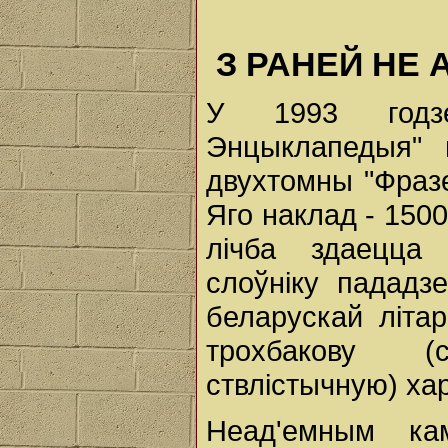
З РАНЕЙ НЕ
У 1993 годз
Энцыклапедыя" 
двухтомны "Фразе
Яго наклад - 1500
лічба здаецца 
слоўніку пададз
беларускай літа
трохбакову (
ствлістычную) ха
Неад'емным кам