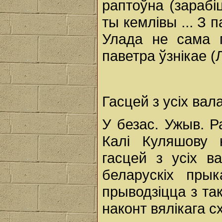
раптоўна (зарабіц
ты кемлівы ... З 
Улада не сама 
паветра ўзнікае (Л
Гасцей з усіх вал
У безас. Ужыв. Р
Калі Куляшову 
гасцей з усіх ва
беларускіх прык
прыводзіцца з та
наконт вялікага с