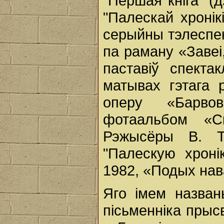
"Першая кніга" (д
"Палескай хронік
серыйны тэлеспек
па раману «Завеі
паставіў спекта
матывах гэтага 
оперу «Барво
фотаальбом «С
Рэжысёры В. Ту
"Палескую хроні
1982, «Подых нав
Яго імем назван
пісьменніка прысв