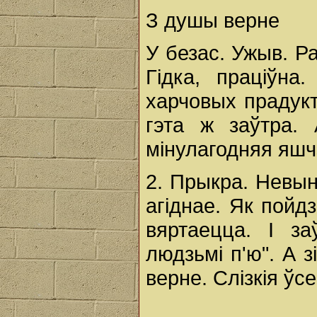
З душы верне
У безас. Ужыв. Ра
Гідка, праціўна
харчовых прадукт
гэта ж заўтра.
мінулагодняя яшчэ
2. Прыкра. Невын
агіднае. Як пойд
вяртаецца. І за
людзьмі п'ю". А 
верне. Слізкія ўсе