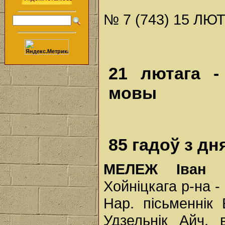
№ 7 (743) 15 ЛЮТ
21 лютага -
мовы
85 гадоў з дн
МЕЛЕЖ Іван 
Хойніцкага р-на - 
Нар. пісьменнік
Удзельнік Айч.