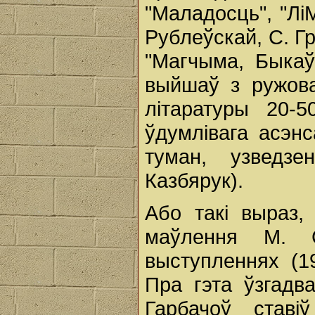
"Маладосць", "ЛіМ
Рублеўскай, С. Г
"Магчыма, Быкаў
выйшаў з ружова
літаратуры 20-
ўдумлівага асэн
туман, узведзе
Казбярук).
Або такі выраз,
маўлення М. С
выступленнях (1
Пра гэта ўзгадва
Гарбачоў ставі