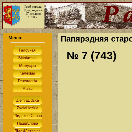
Герб горада
Ліды, наданы
17 верасня
1590 г.
Папярэдняя старо
Меню:
№ 7 (743)