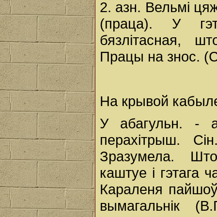
2. азн. Вельмі ця
(праца). У г
бязлітасная, ш
Працы на знос. (С
На крывой кабыле 
У абагульн. - 
перахітрыш. Сі
Зразумела. Што
каштуе і гэтага 
Караленя пайшоў
вымагальнік (В