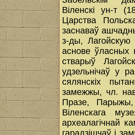
Віленскі ун-т (
Царства Польск
заснаваў ашчадны
з-ды, Лагойскую
аснове ўласных 
стварыў Лагойс
удзельнічаў у р
сялянскіх пыта
замежжы, чл. нав
Празе, Парыжы,
Віленскага муз
археалагічнай ка
гарадзішчаў і за