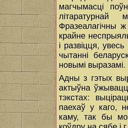
магчымасці поўн
літаратурнай
Фразеалагічны ж
крайне неспрыял
і развіцця, увес
чытанні беларуск
новымі выразамі.
Адны з гэтых выр
актыўна ўжывацц
тэкстах: выціра
паехаў у каго, 
каму, так бы мо
коўдру на сябе і г.