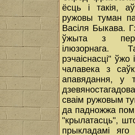
ёсць і такія, а
ружовы туман па
Васіля Быкава. Г
ўжыта з пера
ілюзорнага. Та
рэчаіснасці" ўжо
чалавека з саўк
апавядання, у 
дзевяностагадова
сваім ружовым ту
да падножжа помн
"крылатасць", ш
прыкладамі яго