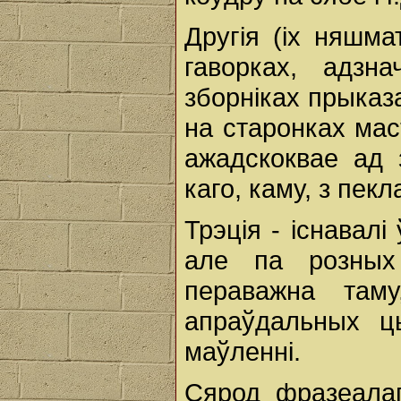
Другія (іх няшм
гаворках, адзн
зборніках прыказ
на старонках мас
ажадскоквае ад 
каго, каму, з пекл
Трэція - існавалі
але па розных
пераважна там
апраўдальных ц
маўленні.
Сярод фразеалаг