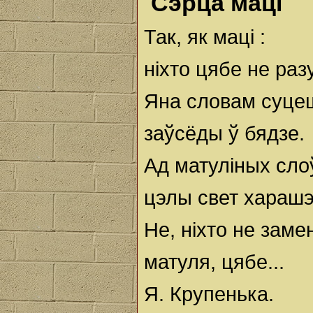
Сэрца маці
Так, як маці :
ніхто цябе не раз
Яна словам суц
заўсёды ў бядзе.
Ад матуліных сло
цэлы свет харашэ
Не, ніхто не замен
матуля, цябе...
Я. Крупенька.