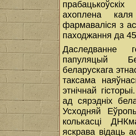
прабацькоўскі
ахоплена кал
фармаваліся з ас
паходжання да 45
Даследванне 
папуляцый Бе
беларускага этнас
таксама наяўнас
этнічнай гісторы
ад сярэдніх бела
Усходняй Еўроп
колькасці ДНКм
яскрава відаць а