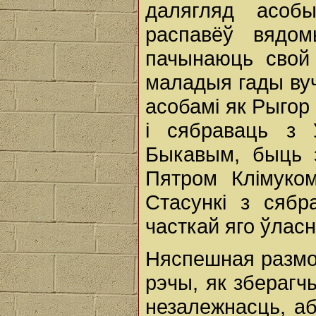
далягляд асобы
распавёў вядом
пачынаюць свой
маладыя гады вуч
асобамі як Рыгор
і сябраваць з У
Быкавым, быць 
Пятром Клімуко
Стасункі з сябра
часткай яго ўлас
Няспешная размов
рэчы, як зберагч
незалежнасць, аб