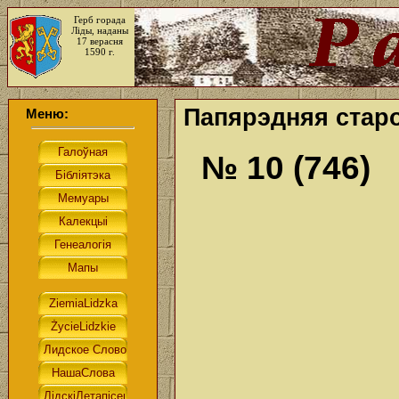
Герб горада
Ліды, наданы
17 верасня
1590 г.
Папярэдняя старо
Меню:
№ 10 (746)