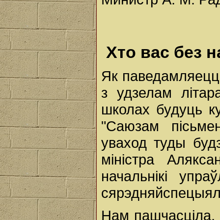
Хто вас без 
Як паведамляецц
з удзелам літара
школах будуць к
"Саюзам пісьме
уваход туды буд
міністра Алякс
начальнікі упраў
сярэдняйспецыял
Нам пашчасціла,