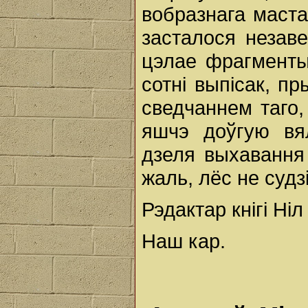
вобразнага маста
засталося незав
цэлае фрагменты
сотні выпісак, пр
сведчаннем таго,
яшчэ доўгую вя
дзеля выхавання 
жаль, лёс не судзі
Рэдактар кнігі Ніл 
Наш кар.