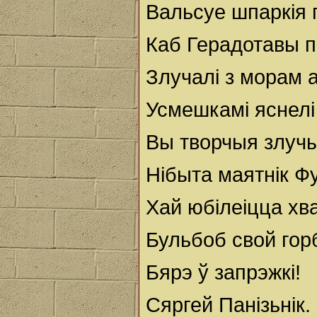
Вальсуе шпаркія п
Каб Герадотавы п
Злучалі з морам а
Усмешкамі яснелі 
Вы творчыя злучы
Нібыта маятнік Фу
Хай юбілеіцца хв
Бульбоб свой гор
Бярэ ў запрэжкі!
Сяргей Панізьнік.