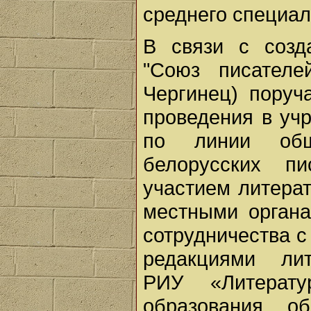
среднего специал
В связи с созд
"Союз писателе
Чергинец) пору
проведения в уч
по линии общ
белорусских пи
участием литерат
местными органа
сотрудничества с
редакциями лит
РИУ «Литерату
образования о