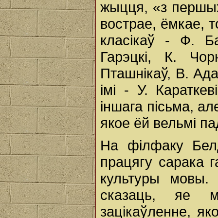
жыцця, «з першых
вострае, ёмкае, т
класікаў - Ф. Б
Гарэцкі, К. Чо
Пташнікаў, В. Ада
імі - У. Караткев
іншага пісьма, ал
якое ёй вельмі п
На філфаку Белд
працягу сарака г
культуры мовы. 
сказаць, яе м
зацікаўленне, як