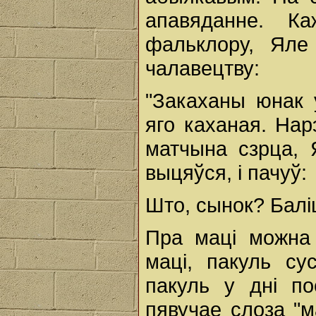
апавяданне. К
фальклору, Яле
чалавецтву:
"Закаханы юнак у
яго каханая. На
матчына сзрца, 
выцяўся, і пачуў:
Што, сынок? Балі
Пра маці можна 
маці, пакуль су
пакуль у дні по
пявучае слоза "