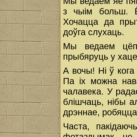
Мы ведаем яе пяш
з чыім больш. 
Хочацца да прыт
доўга слухаць.
Мы ведаем цёпл
прыбяруць у хаце
А вочы! Ні ў кога
Па іх можна нав
чалавека. У рад
блішчаць, нібы а
дрэннае, робяцца
Часта, пакідаю
фотаздымак, не