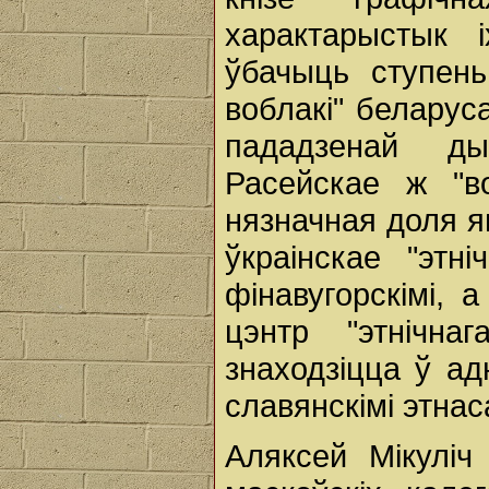
характарыстык 
ўбачыць ступень
воблакі" беларуса
пададзенай ды
Расейскае ж "во
нязначная доля я
ўкраінскае "этн
фінавугорскімі, 
цэнтр "этнічна
знаходзіцца ў ад
славянскімі этнас
Аляксей Мікуліч