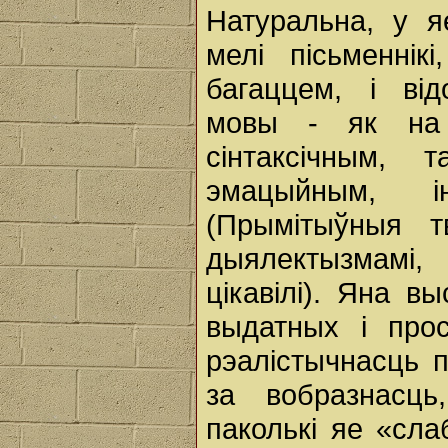
Натуральна, у я
мелі пісьменнік
багаццем, і ві
мовы - як на ў
сінтаксічным, 
эмацыйным, і
(Прымітыўныя т
дыялектызмамі
цікавілі). Яна в
выдатных і про
рэалістычнасць п
за вобразнасць
паколькі яе «сл