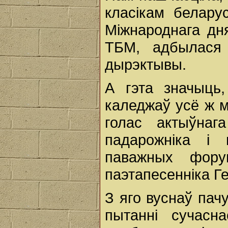
класікам белару
Міжнароднага дн
ТБМ, адбылася
дырэктывы.
А гэта значыць
каледжаў усё ж 
голас актыўнаг
падарожніка і 
паважных форум
паэтапесенніка Ге
З яго вуснаў па
пытанні сучасна