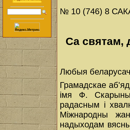
№ 10 (746) 8 САКА
Са святам, 
Любыя беларусачк
Грамадскае аб'я
імя Ф. Скарын
радасным і хвал
Міжнародны жа
надыходам вясны,