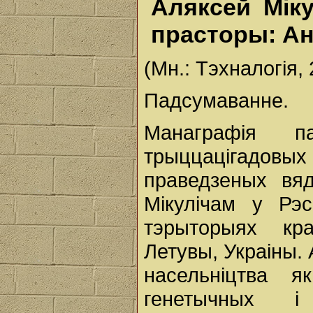
Аляксей Мік
прасторы: Ан
(Мн.: Тэхналогія, 2
Падсумаванне.
Манаграфія п
трыццацігадов
праведзеных вя
Мікулічам у Рэ
тэрыторыях кра
Летувы, Украіны.
насельніцтва я
генетычных і