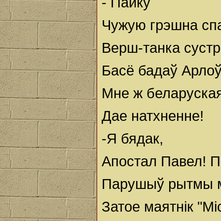
- Пайку
Чужую грэшна сп
Верш-танка сустр
Басё бадаў Арлоў,
Мне ж беларуская
Дае натхненне!
-Я бядак,
Апостал Павел! 
Парушыў рытмы 
Затое маятнік "Мі