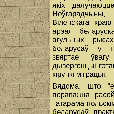
якіх далучаюц
Ноўгарадчын
Віленскага краю
арэал беларуск
агульных рыса
беларусаў у гі
звяртае ўваг
дывергенцыі гэт
кірункі міграцыі.
Вядома, што "еў
пераважна расей
татарамангольс
беларусаў практ