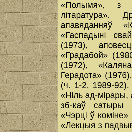
«Полымя», з 
літаратура».
апавяданняў «К
«Гаспадыні сва
(1973), апове
«Градабой» (198
(1972), «Каля
Герадота» (1976)
(ч. 1-2, 1989-92)
«Ніль ад-мірары,
зб-каў сатыры і
«Чэрці ў коміне»
«Лекцыя з падвыв