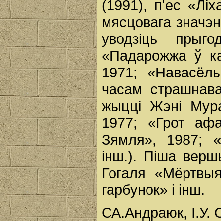
(1991), п'ес «Лі
мясцовага значэн
уводзіць прыго
«Падарожжа ў ка
1971; «Навасёлы
часам страшнава
жыцці Жэні Мура
1977; «Грот аф
Зямля», 1987; «
інш.). Піша вер
Гогаля «Мёртвы
гарбунок» і інш.
СА.Андраюк, І.У. 