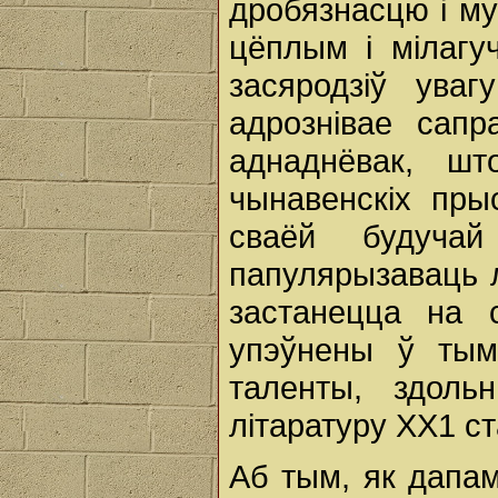
дробязнасцю і му
цёплым і мілагу
засяродзіў ува
адрознівае сапр
аднаднёвак, шт
чынавенскіх пры
сваёй будучай
папулярызаваць л
застанецца на 
упэўнены ў тым
таленты, здоль
літаратуру ХХ1 ст
Аб тым, як дапа