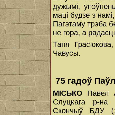
дужымі, упэўнен
маці будзе з намі
Пагэтаму трэба бе
не гора, а радасць
Таня Грасюкова
Чавусы.
75 гадоў Паў
МІСЬКО
Павел А
Слуцкага р-на 
Скончыў БДУ (1