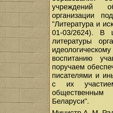
учреждений о
организации по
"Литература и ис
01-03/2624). В
литературы орг
идеологическ
воспитанию уч
поручаем обеспеч
писателями и ин
с их участие
общественным 
Беларуси".
Министр А. М. Ра