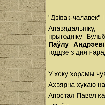
"Дзівак-чалавек" 
Апавядальніку, 
прыгодніку Бульб
Паўлу Андрэев
годдзе з дня нар
У хоку хорамы чу
Ахвярна хукаю на 
Апостал Павел ка