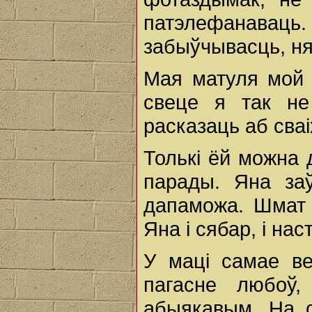
патэлефанаваць
забыўчывасць, н
Мая матуля мой 
свеце я так не
расказаць аб сва
Толькі ёй можна 
парады. Яна за
дапаможа. Шмат 
Яна і сябар, і нас
У маці самае ве
пагасне любоў
абыякавым. На 