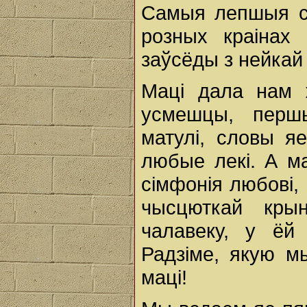
Самыя лепшыя сл
розных краінах
заўсёды з нейкай
Маці дала нам 
усмешцы, перш
матулі, словы я
любые лекі. А м
сімфонія любові,
чысцюткай кры
чалавеку, у ёй
Радзіме, якую м
маці!