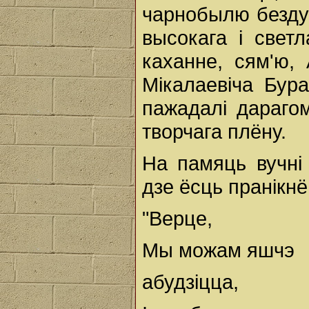
чарнобылю бездух
высокага і свет
каханне, сям'ю,
Мікалаевіча Бур
пажадалі дараго
творчага плёну.
На памяць вучні 
дзе ёсць пранікнё
"Верце,
Мы можам яшчэ
абудзіцца,