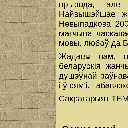
прырода, але
Найвышэйшае жа
Невыпадкова 200
матчына ласкава
мовы, любоў да 
Жадаем вам, 
беларускія жанч
душэўнай раўнава
і ў сям'і, і абав
Сакратарыят ТБМ