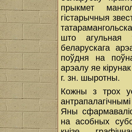
прыкмет манго
гістарычныя звес
татарамангольска
што агульная 
беларускага ар
поўдня на поўн
арэалу яе кіруна
г. зн. шыротны.
Кожны з трох ус
антрапалагічным
Яны сфармаваліс
на асобных суб
кнізе графічн