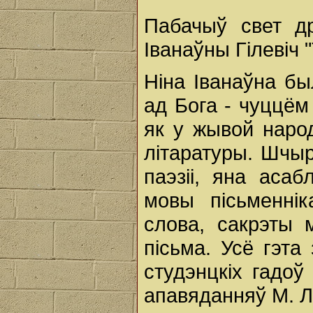
Пабачыў свет д
Іванаўны Гілевіч 
Ніна Іванаўна бы
ад Бога - чуццём 
як у жывой народ
літаратуры. Шчыр
паэзіі, яна асаб
мовы пісьменнік
слова, сакрэты 
пісьма. Усё гэт
студэнцкіх гадо
апавяданняў М. Л