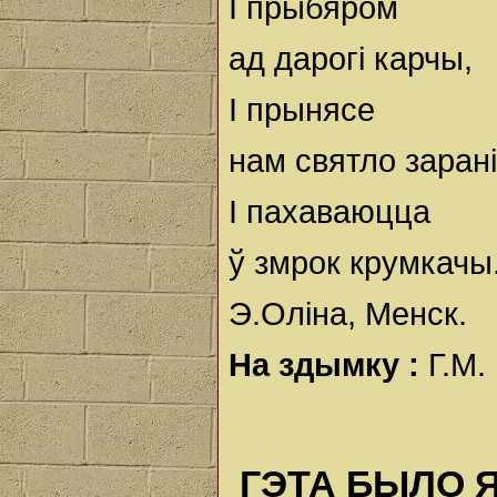
І прыбяром
ад дарогі карчы,
І прынясе
нам святло зарані
І пахаваюцца
ў змрок крумкачы.
Э.Оліна, Менск.
На здымку :
Г.М.
ГЭТА БЫЛО 