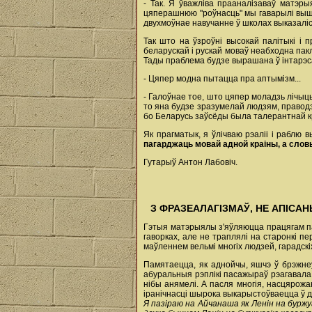
- Так. Я ўважліва прааналізаваў матэр
цяперашнюю "роўнасць" мы гаварылі вышэй
двухмоўнае навучанне ў школах выказаліс
Так што на ўзроўні высокай палітыкі і
беларускай і рускай моваў неабходна пак
Тады праблема будзе вырашана ў інтарэса
- Цяпер модна пытацца пра аптымізм...
- Галоўнае тое, што цяпер моладзь лічыц
то яна будзе зразумелай людзям, правод
бо Беларусь заўсёды была талерантнай к
Як прагматык, я ўлічваю рэаліі і раблю
пагарджаць мовай адной краіны, а слов
Гутарыў Антон Лабовіч.
З ФРАЗЕАЛАГІЗМАЎ, НЕ АПІСАН
Гэтыя матэрыялы з'яўляюцца працягам пап
гаворках, але не траплялі на старонкі пе
маўленнем вельмі многіх людзей, гарадскіх
Памятаецца, як аднойчы, яшчэ ў брэжне
абуральныя рэплікі пасажыраў рэагавала 
нібы анямелі. А пасля многія, насцярож
іранічнасці шырока выкарыстоўваецца ў 
Я пазіраю на Айчанаша як Ленін на буржуа