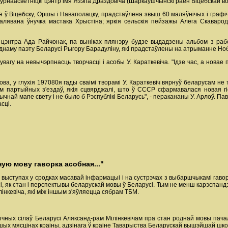
турнаасветніцкі цэнтр імя Язэпа Драздовіча (Шаркаўшчынскі раён Віцебскай во
я ў Віцебску, Оршы і Наваполацку, прадстаўлена звыш 60 маляўнічых і графіч
алявана ўнучка мастака Хрыстіна; яркія сельскія пейзажы Алега Скаварод
цэнтра Ада Райчонак, па выніках плянэру будзе выдадзены альбом з работа
аму паэту Беларусі Рыгору Барадуліну, які прадстаўлены на атрыманне Нобе
 увагу на невычэрпнасць творчасці і асобы У. Караткевіча. "Ідзе час, а нов
ва, у глухія 197080я гады сваімі творамі У. Караткевіч вярнуў беларусам не т
 партыйных з'ездаў, якія сцвярджалі, што ў СССР сфармавалася новая гіс
ычнай мапе свету і не было б Рэспублікі Беларусь", - перакананы У. Арлоў. Па
сці.
ную мову гаворка асобная..."
х выступах у сродках масавай інфармацыі і на сустрэчах з выбаршчыкамі гаво
, як стан і перспектывы беларускай мовы ў Беларусі. Тым не менш карэспандэ
лінкевіча, які між іншым з'яўляецца сябрам ТБМ.
чных сілаў Беларусі Аляксанд-рам Мілінкевічам пра стан роднай мовы пач
ншых мясцінах краіны, адзінага ў краіне Таварыства Беларускай вышэйшай шко