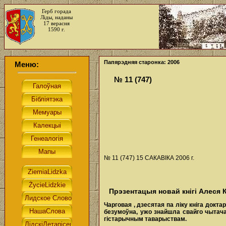
Герб горада
Ліды, наданы
17 верасня
1590 г.
Папярэдняя старонка: 2006
Меню:
№ 11 (747)
№ 11 (747) 15 САКАВІКА 2006 г.
Прэзентацыя новай кнігі Алеся 
Чарговая
,
дзесятая
па
ліку
кніга
докта
безумоўна, ужо знайшла свайго чытача
гістарычным таварыствам.