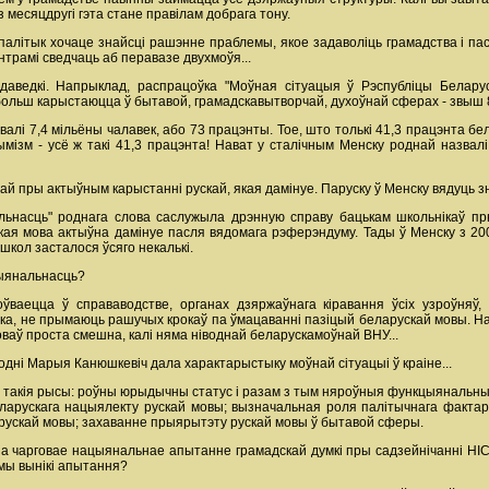
 месяцдругі гэта стане правілам добрага тону.
алітык хочаце знайсці рашэнне праблемы, якое задаволіць грамадства і паспр
трамі сведчаць аб перавазе двухмоўя...
даведкі. Напрыклад, распрацоўка "Моўная сітуацыя ў Рэспубліцы Белару
больш карыстаюцца ў бытавой, грамадскавытворчай, духоўнай сферах - звыш
валі 7,4 мільёны чалавек, або 73 працэнты. Тое, што толькі 41,3 працэнта б
ізм - усё ж такі 41,3 працэнта! Нават у сталічным Менску роднай назвал
ай пры актыўным карыстанні рускай, якая дамінуе. Паруску ў Менску вядуць з
льнасць" роднага слова саслужыла дрэнную справу бацькам школьнікаў п
ская мова актыўна дамінуе пасля вядомага рэферэндуму. Тады ў Менску з 20
 школ засталося ўсяго некалькі.
цыянальнасць?
ваецца ў справаводстве, органах дзяржаўнага кіравання ўсіх узроўняў,
ыка, не прымаюць рашучых крокаў па ўмацаванні пазіцый беларускай мовы. 
аў проста смешна, калі няма ніводнай беларускамоўнай ВНУ...
родні Марыя Канюшкевіч дала характарыстыку моўнай сітуацыі ў краіне...
 такія рысы: роўны юрыдычны статус і разам з тым няроўныя функцыянальныя 
еларускага нацыялекту рускай мовы; вызначальная роля палітычнага фактар
рускай мовы; захаванне прыярытэту рускай мовы ў бытавой сферы.
ена чарговае нацыянальнае апытанне грамадскай думкі пры садзейнічанні НІС
ёмы вынікі апытання?