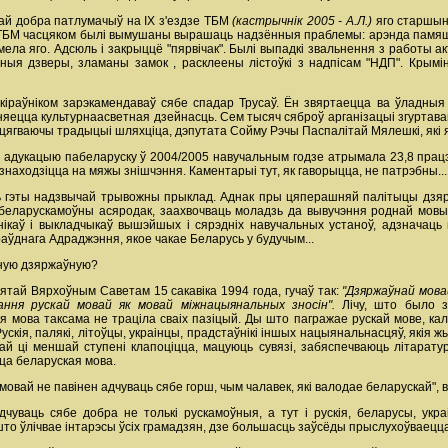
ай добра патлумачыў на ІХ з'ездзе ТБМ
(кастрычнік 2005 - А.Л.)
яго старшын
ы ТБМ часцяком былі вымушаны вырашаць надзённыя праблемы: арэнда памяш
, мела яго. Адсюль і закрыццё "пярвічак". Былі выпадкі звальнення з работы
ыя дзверы, зламаны замок , расклеены лістоўкі з надпісам "НДП". Крым
кіраўніком зарэкамендаваў сябе спадар Трусаў. Ён звяртаецца ва ўладныя 
няецца культурнаасветная дзейнасць. Сем тысяч сяброў арганізацыі згуртав
цягваючы традыцыі шляхціца, дэпутата Сойму Рэчы Паспалітай Мялешкі, які 
ю адукацыю пабеларуску ў 2004/2005 навучальным годзе атрымала 23,8 прац
 знаходзіцца на мяжы знішчэння. Каментарыі тут, як гаворыцца, не патрэбны...
ь гэты надзвычай трывожны прыклад. Аднак пры цяперашняй палітыцы дзярж
ь беларускамоўны асяродак, заахвочваць моладзь да вывучэння роднай мовы
каў і выкладчыкаў вышэйшых і сярэдніх навучальных устаноў, адзначаць п
аўднага Адраджэння, якое чакае Беларусь у будучым...
іную дзяржаўную?
ятай Вярхоўным Саветам 15 сакавіка 1994 года, гучаў так:
"Дзяржаўнай мовай
ання рускай мовай як мовай міжнацыянальных зносін".
Лічу, што было 
я мова таксама не траціла сваіх пазіцый. Ды што пагражае рускай мове, кал
ускія, палякі, літоўцы, украінцы, прадстаўнікі іншых нацыянальнасцяў, якія ж
ьшай ці меншай ступені клапоціцца, мацуюць сувязі, забяспечваюць літар
ацца беларуская мова.
мовай не павінен адчуваць сябе горш, чым чалавек, які валодае беларускай", в
чуваць сябе добра не толькі рускамоўныя, а тут і рускія, беларусы, укра
о ўлічвае інтарэсы ўсіх грамадзян, дзе большасць заўсёды прыслухоўваецца