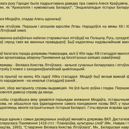
скага руху Гародні была падрыхтавана даведка пра самога Алеся Краўцэвіча,
ях, як "Археалогія і нумізматыка Беларусі", "Энцыклапедыя гісторыі Беларус
ага Міндаўга, спадар Алесь адзначыў:
м літоўскім. Першым і апошнім каролём Літвы. Нарадзіўся на мяжы ХІІ і ХІІІ
 Літоўскай зямлі.
ваенна-рабаўнічых набегах старажытных літоўцаў на Польшчу, Русь, суседзяў
аў сярод такіх жа ваенных правадыроў. Быў надзелены надзвычайнымі вае
аў багатага горада-дзяржавы Наваградка, калі ў 40я гады ХІІІ стагоддзя манго
ая арганізаваць абарону Панямоння ад бязлітасных азіяцкіх заваёўнікаў.
яржавы - Вялікага Княства Літоўскага - калыскі сучасных беларускага і літоўс
рэбу ў повязі з заходнееўрапейскай цывілізацыяй.
га прыпаў на канец 40х гадоў ХІІІга стагоддзя. Міндаўг быў вельмі важнай ф
о нараджэння - на некалькі стагоддзяў раней...
 кнігі, збор матэрыялу, справы выдавецкія. Не ўсё было роўна і гладка. Пераш
зволілі давесці справу да канца.
обы старэйшага веку цікавіліся перыядам княжання Міндаўга, гістарычнымі
ома, не абышлося пра ўдакладненне самога паходжання назвы ВКЛ, у прыват
падзяляюць многія патрыятычныя гісторыкі Беларусі. Гэты кірунак яскрава ад
яецца адным з самых дасведчаных знаўцаў менавіта дзяржавы ВКЛ. Дастаткова 
еларускага Панямоння 1418 стст.: Планіроўка, культурны слой" (Мн., Навука і тэ
Юнацтва, 1993), "Стварэнне Вялікага Княства Літоўскага", Мн., Беларуская навук