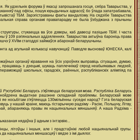
я. Як удзельнік форума ў якасці запрошанага госця, сябра Таварыства, у
канняў пад офісы, пошук юрыдычных адрасоў, бо ўлада запатрабавала,
 актывістаў ТБМ. Зарэгістраваны факты вандалізму. На сядзібе Таварыства
інальная справа органамі правапарадку не была ўзбуджана з прычыны
структуры, стукаецца ва ўсе дзверы, каб давесці пазіцыю ТБМ. І часта
аны ў 109 рэгіянальных аддзяленнях. Таварыства актыўна бароніць права
яшчэ ў XVIIм стагоддзі займаўся абаронай беларушчыны.
энта ад агульнай колькасці навучэнцаў. Паводле высноваў ЮНЕСКА, калі
аўных органаў кіравання на ўсіх узроўнях выправіць сітуацыю, думаю,
, працаваць з дзецьмі, шукаць паплечнікаў сярод неабыякавых людзей,
ераможцаў школьных, гарадскіх, раённых, рэспубліканскіх алімпіяд па
 Рэспублікі Беларусь з'яўляецца беларуская мова. Рэспубліка Беларусь
знойдзена выдатнае рашэнне складанай праблемы. Беларускай мове
і яе носьбітам з'яўляецца 130мільённы суседні народ? Гэта беларуская
ывуць у нашай краіне, маюць гістарычную радзіму - Расію, Польшчу, Літву,
атурай, абараняюць правы як нацыянальных мяншыняў. А наша Радзіма -
ыказаная нядаўна ў адным з інтэрвію...
інцы, літоўцы і іншыя, але і прадстаўнікі любой нацыянальнай групы.
 да нацыянальных меншасцяў і вядзе з імі дыялог.