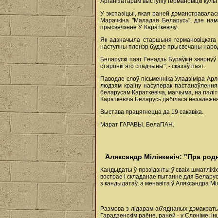
Арганізатарам выступіў германовіцкі куль
У экспазіцыі, якая раней дэманстравалас
Марачкіна "Маладая Беларусь", дзе нам
прысвячэнне У. Караткевічу.
Як адзначыла старшыня германовіцкага 
наступны пленэр будзе прысвечаны народн
Беларускі паэт Генадзь Бураўкін звярнуў
старонкі яго спадчыны", - сказаў паэт.
Паводле слоў пісьменніка Уладзіміра Арло
людзям краіну насуперак пастанаўленням
беларусам Караткевіча, магчыма, на паліт
Караткевіча Беларусь дабілася незалежна
Выстава працягнецца да 19 сакавіка.
Марат ГАРАВЫ, БелаПАН.
Аляксандр Мілінкевіч: "Пра род
Кандыдаты ў прэзідэнты ў сваіх шматлікі
вострае і складанае пытанне для Беларусі
з кандыдатаў, а менавіта ў Аляксандра Мі
Размова з лідарам аб'яднаных дэмакраты
Гарадзенскім раёне, раней - у Слоніме, і