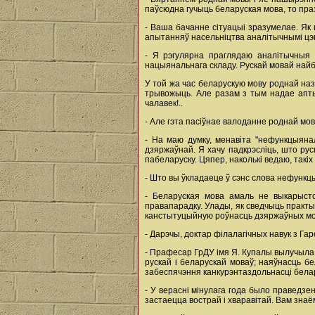
паўсюдна гучыць беларуская мова, то праз
- Ваша бачанне сітуацыі зразумелае. Як п
апытанняў насельніцтва аналітычнымі цэн
- Я рэгулярна праглядаю аналітычныя 
нацыянальнага складу. Рускай мовай най
У той жа час беларускую мову роднай наз
трывожыць. Але разам з тым надае аптым
чалавек!..
- Але гэта пасіўнае валоданне роднай мов
- На маю думку, менавіта "нефункцыяна
дзяржаўнай. Я хачу падкрэсліць, што ру
пабеларуску. Цяпер, наколькі ведаю, такіх
- Што вы ўкладаеце ў сэнс слова нефунк
- Беларуская мова амаль не выкарыстоў
правапарадку. Улады, як сведчыць практ
канстытуцыйную роўнасць дзяржаўных мов
- Дарэчы, доктар філалагічных навук з Га
- Прафесар ГрДУ імя Я. Купалы вылучыла
рускай і беларускай моваў; наяўнасць б
забеспячэння канкурэнтаздольнасці бела
- У верасні мінулага года было праведз
застаецца вострай і хваравітай. Вам зна