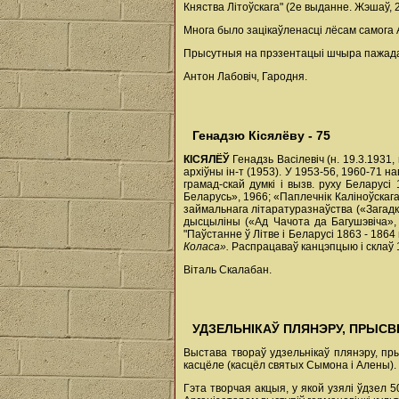
Княства Літоўскага" (2е выданне. Жэшаў, 2
Многа было зацікаўленасці лёсам самога 
Прысутныя на прэзентацыі шчыра пажадалі
Антон Лабовіч, Гародня.
Генадзю Кісялёву - 75
КІСЯЛЁЎ
Генадзь Васілевіч (н. 19.3.1931, 
архіўны ін-т (1953). У 1953-56, 1960-71 н
грамад-скай думкі і вызв. руху Беларусі
Беларусь», 1966; «Паплечнік Каліноўскага
займальнага літаратуразнаўства («Загадка
дысцыліны («Ад Чачота да Багушэвіча», 
"Паўстанне ў Літве і Беларусі 1863 - 1864 
Коласа».
Распрацаваў канцэпцыю і склаў 1-
Віталь Скалабан.
УДЗЕЛЬНІКАЎ ПЛЯНЭРУ, ПРЫСВЕ
Выстава твораў удзельнікаў плянэру, пр
касцёле (касцёл святых Сымона і Алены).
Гэта творчая акцыя, у якой узялі ўдзел 5