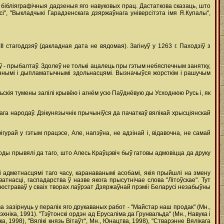
 бібліяграфічныя дадзеныя яго навуковых прац. Дастаткова сказаць, што
і", "Выкладчыкі Гарадзенскага дзяржаўнага універсітэта імя Я.Купалы",
 стагоддзяў (дакладная дата не вядомая). Загінуў у 1263 г. Паходзіў з
 - прыбалтаў. Здолеў не толькі ацалець пры гэтым небяспечным занятку,
ннымі і дыпламатычнымі здольнасцямі. Вызначыўся жорсткім і рашучым
льскія тумены залілі крывёю і агнём усю Паўднёвую ды Усходнюю Русь і, як
кага народаў. Дзікунязычнік прычыніўся да пачаткаў вялікай хрысціянскай
ігурай у гэтым працэсе, Але, напэўна, не адзінай і, відавочна, не самай
коды прывялі да таго, што Алесь Краўцэвіч быў гатовы адмовіцца да друку
 адметнасцямі таго часу, каранаванымі асобамі, якія прыйшлі на змену
насці, гаспадарства ў назве якога прысутнічае слова "Літоўскае". Тут
люстраваў у сваіх творах лаўрэат Дзяржаўнай прэміі Беларусі незабыўны
зазірнуць у пералік яго друкаваных работ - "Майстар наш продак" (Мн.,
хніка, 1991). "Тэўтонскі ордэн ад Ерусаліма да Грунвальда" (Мн., Навука і
а, 1998), "Вялікі князь Вітаўт", Мн., Юнацтва, 1998), "Стварэнне Вялікага