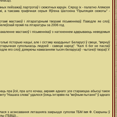
бласці).
ных пейзажаў, партрэтаў і сюжэтных карцін. Сярод іх - палатно Аляксея
кі, а таксама графічная серыя Яўгена Шатохіна "Прыпяцкія сюжэты" -
мі мастакоў і літаратурнымі творамі пісьменнікаў. Паводле яе слоў,
леўскай прэміі па літаратуры за 2006 год.
ае пакаленне мастакоў і пісьменнікаў з натхненнем адкрываюць невядомыя
олькі гісторыю нацыі, але і сістэму каардыныт Беларусі ў свеце, "вярнуў
тарычная супольнасць людзей - савецкі народ". "Калі б бог не паслаў
водле яго слоў, дзякуючы намаганням тысяч беларусаў - чытачоў твораў У.
раць пра ўсё, пра што хочаш, акрамя аднаго: усе стараюцаа абысці такое
нту "Нашага слова" удалося ўзяць інтэрвію па "моўным пытанні" ў аднаго
алася з асэнсавання леташняга закрыцця суполак ТБМ імя Ф. Скарыны ў
лы (ТБВШ)...