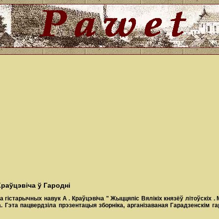
Краўцэвіча ў Гародні
ра
гістарычных
навук
А
.
Краўцэвіча
"
Жыццяпіс
Вялікіх
князёў
літоўскіх
.
. Гэта пацвердзіла прэзентацыя зборніка, арганізаваная Гарадзенскім 