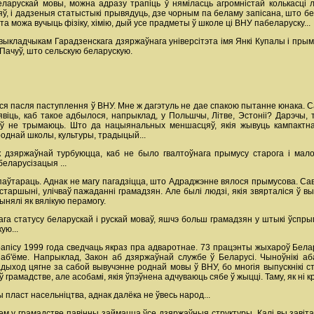
ларускай мовы, можна адразу трапіць ў няміласць агромністай колькасці л
 і дадзеныя статыстыкі прывядуць, дзе чорным па беламу запісана, што бел
эта можа вучыць фізіку, хімію, дый усе прадметы ў школе ці ВНУ пабеларуску...
ў выкладчыкам Гарадзенскага дзяржаўнага універсітэта імя Янкі Купалы і пры
. Пачуў, што сельскую беларускую.
ся пасля паступлення ў ВНУ. Мне ж дагэтуль не дае спакою пытанне юнака. Са
віць, каб такое адбылося, напрыклад, у Польшчы, Літве, Эстоніі? Дарэчы,
таў не трымаюць. Што да нацыянальных меншасцяў, якія жывуць кампактн
роднай школы, культуры, традыцый...
 дзяржаўнай турбуюцца, каб не было гвалтоўнага прымусу старога і мало
беларусізацыя ...
 паўтараць. Аднак не магу пагадзіцца, што Адраджэнне вялося прымусова. Сав
таршыні, улічваў пажаданні грамадзян. Але былі людзі, якія звярталіся ў вы
ынялі як вялікую перамогу.
нага статусу беларускай і рускай моваў, яшчэ больш грамадзян у штыкі ўспр
ую...
апісу 1999 года сведчаць якраз пра адваротнае. 73 працэнты жыхароў Бела
 аб'ёме. Напрыклад, Закон аб дзяржаўнай службе ў Беларусі. Чыноўнікі а
адыход цягне за сабой вывучэнне роднай мовы ў ВНУ, бо многія выпускнікі ст
 грамадстве, але асобамі, якія ўпэўнена адчуваюць сябе ў жыцці. Таму, як ні кр
пласт насельніцтва, аднак далёка не ўвесь народ...
 у грамадстве павінны займацца ўсе дзяржаўныя структуры. Калі вы завітае