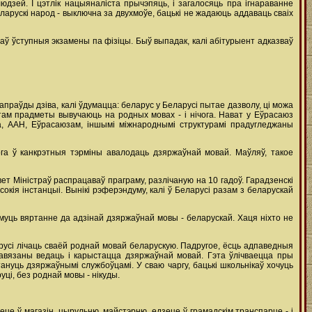
юдзей. І цэтлік нацыяналіста прычэпяць, і загалосяць пра ігнараванне
арускі народ - выключна за двухмоўе, бацькі не жадаюць аддаваць сваіх
маў ўступныя экзамены па фізіцы. Быў выпадак, калі абітурыент адказваў
праўды дзіва, калі ўдумацца: беларус у Беларусі пытае дазволу, ці можа
 там прадметы вывучаюць на родных мовах - і нічога. Нават у Еўрасаюз
а, ААН, Еўрасаюзам, іншымі міжнароднымі структурамі прадугледжаны
га ў канкрэтныя тэрміны авалодаць дзяржаўнай мовай. Маўляў, такое
ет Міністраў распрацаваў праграму, разлічаную на 10 гадоў. Гарадзенскі
сокія інстанцыі. Вынікі рэферэндуму, калі ў Беларусі разам з беларускай
ымуць вяртанне да адзінай дзяржаўнай мовы - беларускай. Хаця ніхто не
русі лічаць сваёй роднай мовай беларускую. Падругое, ёсць адпаведныя
бавязаны ведаць і карыстацца дзяржаўнай мовай. Гэта ўлічваецца пры
ануць дзяржаўнымі службоўцамі. У сваю чаргу, бацькі школьнікаў хочуць
уці, без роднай мовы - нікуды.
це ў магазін, цырульню, майстэрню, едзеце ў грамадскім транспарце - і