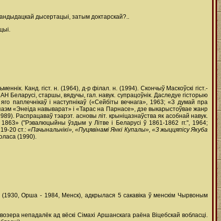
кандыдацкай дысертацыі, затым доктарскай?..
цыі.
ннік. Канд. гіст. н. (1964), д-р філал. н. (1994). Скончыў Маскоўскі гіст.-
ы АН Беларусі, старшы, вядучы, гал. навук. супрацоўнік. Даследуе гісторыю
, яго паплечнікаў і наступнікаў («Сейбіты вечнага», 1963; «З думай пра
ва паэм «Энеіда навыварат» і «Тарас на Парнасе», дзе выкарыстоўвае жанр
989). Распрацаваў тэарэт. асновы літ. крыніцазнаўства як асобнай навук.
1863» ("Рэвалюцыйны ўздым у Літве і Беларусі ў 1861-1862 гг.", 1964;
19-20 ст.:
«Пачынальнікі», «Пуцявінамі Янкі Купалы», «З жыццяпісу Якуба
оласа (1990).
 (1930, Орша - 1984, Менск), адкрылася 5 сакавіка ў менскім Чырвоным
а возера непадалёк ад вёскі Сімахі Аршанскага раёна Віцебскай вобласці.