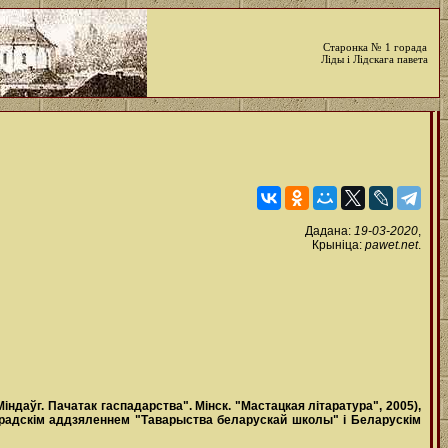
Старонка № 1 горада
Ліды і Лідскага павета
Дадана:
19-03-2020
,
Крыніца:
pawet.net
.
Міндаўг. Пачатак гаспадарства". Мінск. "Мастацкая літаратура", 2005),
гарадскім аддзяленнем "Таварыства беларускай школы" і Беларускім