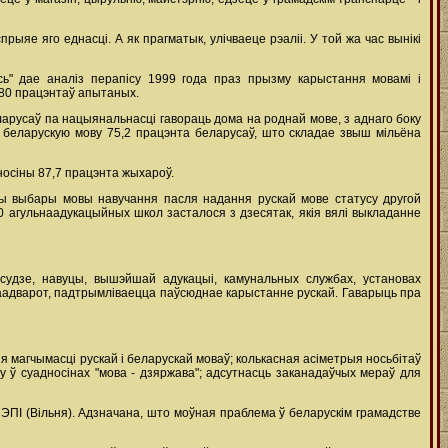
ыяе яго еднасці. А як прагматык, улічваеце рэаліі. У той жа час вынікі
сь" дае аналіз перапісу 1999 года праз прызму карыстання мовамі і
 80 працэнтаў апытаных.
еларусаў па нацыянальнасці гавораць дома на роднай мове, з аднаго боку
і беларускую мову 75,2 працэнта беларусаў, што складае звыш мільёна
носіны 87,7 працэнта жыхароў.
ры выбары мовы навучання пасля надання рускай мове статусу другой
0 агульнаадукацыйных школ засталося з дзесятак, якія вялі выкладанне
 судзе, навуцы, вышэйшай адукацыі, камунальных службах, установах
Наадварот, падтрымліваецца паўсюднае карыстанне рускай. Гаварыць пра
магчымасці рускай і беларускай моваў; колькасная асіметрыя носьбітаў
у ў суадносінах "мова - дзяржава"; адсутнасць заканадаўчых мераў для
ЭПІ (Вільня). Адзначана, што моўная праблема ў беларускім грамадстве