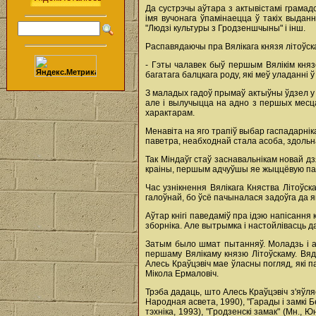
Да сустрэчы аўтара з актывістамі грамад
імя вучонага ўпамінаецца ў такіх выданн
"Людзі культуры з Гродзеншчыны" і інш.
Распавядаючы пра Вялікага князя літоўск
- Гэты чалавек быў першым Вялікім князе
багатага балцкага роду, які меў уладанні ў
З маладых гадоў прымаў актыўны ўдзел у 
але і вылучыцца на адно з першых месц
характарам.
Менавіта на яго трапіў выбар гаспадарнік
паветра, неабходнай стала асоба, здольн
Так Міндаўг стаў заснавальнікам новай дз
краіны, першым адчуўшы яе жыццёвую пат
Час узнікнення Вялікага Княства Літоўска
галоўнай, бо ўсё пачыналася задоўга да яг
Аўтар кнігі паведаміў пра ідэю напісання
зборніка. Але вытрымка і настойлівасць да
Затым было шмат пытанняў. Моладзь і ас
першаму Вялікаму князю Літоўскаму. Вяд
Алесь Краўцэвіч мае ўласны погляд, які 
Мікола Ермаловіч.
Трэба дадаць, што Алесь Краўцэвіч з'яўл
Народная асвета, 1990), "Гарады і замкі Б
тэхніка, 1993), "Гродзенскі замак" (Мн., 