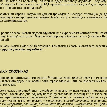
ыял. Прыкметная большасць апытаных аддае перавагу двухмоўю - роўнаму с
. Адсюль і факты, што цяпер 36,1 працэнта апытаных хацелі б даць адукацыю
я 77,9 працэнта рэспандэнтаў.
 практычнай справы навучання дзяцей грамадзяне Беларусі схіляюцца да дв
лапаціцца найперш дзейнай уладзе. Асабіста я ў гэтым моцна сумняваюся. Бач
х усяго грамадства.
ь роднае слова - мовай людзей адукаваных, з еўрапейскім менталітэтам. Разм
зіцца ў жыццё паступова. Родная мова вернецца ў навучальныя ўстановы. Б
раінай.
 высновы, маючы ўласнае меркаванне, памятаючы словы знакамітага асветнік
ы другой узносіць пад нябёсы"
.
ЫХ У СЛОЎНІКАХ
ярэдняга артыкула, змешчанага ў "Нашым слове" ад 8.03. 2006 г. У ім згад
рыядычнага друку. А існавалі і такія фразеалагізмы, якія па ідэалагічных п
 і вясковых.
ўскія часы, у перапоўнены тралейбус на прыпынку неяк убілася пажылая жа
хутка і часам дасцпна. Аднаму пасажыру сказала на трасянцы: "А ты чаво см
ана пераглядваючыся, заўсміхаліся. У цяперашні час знялася забарона на 
друку, абазначаючы
"непрыязна ці з нянавісцю, з агідай (глядзець на кагонебу
зію, непрыязна, спадыбла, а ён на мяне паблажліва, з насмешкай" (М. Кусянк