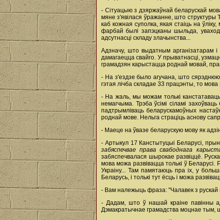
- Сітуацыю з дзяржаўнай беларускай мов
мяне з'явілася ўражанне, што структур
каб кожная суполка, якая стаіць на ўліку
фарбай былі запэцканы шыльда, уваходн
адсутнасці складу злачынства...
Адзначу, што выдатным арганізатарам і 
дамагаецца свайго. У прыватнасці, узмац
грамадзян карыстацца роднай мовай, пра
- На з'ездзе было агучана, што сярэдню
гэтая лічба складае 33 працэнты, то мова
- На жаль, мы можам толькі канстатавац
немагчыма. Трэба ўсімі сіламі захоўвац
падтрымліваць беларускамоўных настаўні
роднай мове. Нельга страціць аснову сапр
- Маеце на ўвазе беларускую мову як адз
- Артыкул 17 Канстытуцыі Беларусі, прын
забяспечвае права свабоднага карыст
забяспечвалася шырокае развіццё. Руска
мова можа развівацца толькі ў Беларусі. Р
Украіну... Там памятаюць пра іх, у бол
Беларусь, і толькі тут ёсць і можа развів
- Вам належыць фраза: "Чалавек з рускай 
- Дадам, што ў нашай краіне павінны ад
Дэмакратычнае грамадства моцнае тым, шт