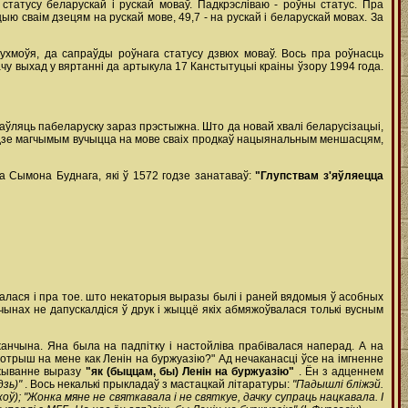
татусу беларускай і рускай моваў. Падкрэсліваю - роўны статус. Пра
 сваім дзецям на рускай мове, 49,7 - на рускай і беларускай мовах. За
ухмоўя, да сапраўды роўнага статусу дзвюх моваў. Вось пра роўнасць
у выхад у вяртанні да артыкула 17 Канстытуцыі краіны ўзору 1994 года.
аўляць пабеларуску зараз прэстыжна. Што да новай хвалі беларусізацыі,
удзе магчымым вучыцца на мове сваіх продкаў нацыянальным меншасцям,
а Сымона Буднага, які ў 1572 годзе занатаваў:
"Глупствам з'яўляецца
валася і пра тое. што некаторыя выразы былі і раней вядомыя ў асобных
рычынах не дапускалдіся ў друк і жыццё якіх абмяжоўвалася толькі вусным
нчына. Яна была на падпітку і настойліва прабівалася наперад. А на
отрыш на мене как Ленін на буржуазію?" Ад нечаканасці ўсе на імгненне
ўжыванне выразу
"як (быццам, бы) Ленін на буржуазію"
. Ён з адценнем
дзь)"
. Вось некалькі прыкладаў з мастацкай літаратуры:
"Падышлі бліжэй.
оў); "Жонка мяне не святкавала і не святкуе, дачку супраць нацкавала. І