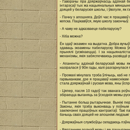
- Гаворачы пра дзяржаўнасць адзінай бе
інтарэсаў тых жа нацыянальных мяншыняў,
дзяцей у беларускія школы, і ўвогуле, як г
- Пачну з апошняга. Доўгі час я працава
кепска. Пацікавіўся, якую школу закончыў
- А чаму не адказваеце пабеларуску?
- Хіба можна?
Ён здаў экзамен на выдатна. Добра вучыў
здаваць экзамены пабеларуску. Можна ўя
прынялі (усміхаецца). І за нацыяналіс
механізмы, якія забяспечваюць развіццё 
- Апаненты адзінай беларускай мовы як
назіралася ў 90я гады, калі разгарнулася 
- Промахі мінулага трэба ўлічыць, каб не
гарвыканкам, дзе я працаваў намеснікам с
стала дзяржаўнай і руская мова, яны ўспр
- Цяпер, пасля 10 гадоў так званага роў
збіраецца выганяць за ўсходнія межы руск
- Пытанне больш рытарычнае. Вынікі пер
Законы, якія трэба выконваць у поўным
заключэнні працоўных кантрактаў. Такі п
бачыць сваіх дзяцей не апошнімі людзьмі ў
- Дзяржаўныя службоўцы складаюць пэўны 
- Вяртаннем роднай мовы і яе пашырэннем