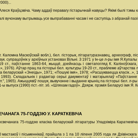
000)...
Алеся Краўцэвіча. Чаму аддаў перавагу гістарычнай навуцы? Якімі былі тэмы 
 вучонаму вытрымаць усе выпрабаванні часам і не саступіць з абранай пазі
г. Каломна Маскоўскай вобл.), бел. гісторык, літаратуразнавец, археограф, пісьме
авук. супрацоўнік у архіўных установах Вільні. З 1971 у Ін-це л-ры імя Я.Купал
 19 ст., паўстанне 1863-64, жыццё, дзейнасць і светапогляд К. Каліноўскага
», 1976). Аўтар прац па гісторыі бел. культуры 19-20 ст., праблеме аўтарст
 беларускай «Энеіды», 1971; «Пошукі імя», 1978; «Расшукваецца класік...», 1
1993). Складальнік і рэдактар серыі дакументаў і матэрыялаў «Паўстанне 
гг.", 1965). Ажыццявіў пошук, вывучэнне і выданне крыніц па гісторыі бел. л-ры 
ы выпуск (1990) гіст.-літ. зб. «Шляхам гадоў». Дзярж. прэмія Беларусі імя Я. К
ЧАНАГА 75-ГОДДЗЮ У. КАРАТКЕВІЧА
ысвечанага 75-годдзю класіка беларускай літаратуры Уладзіміра Караткевіча
0 мастакоў і пісьменнікаў, прайшла з 1 па 10 ліпеня 2005 года ля Дзівінскаг