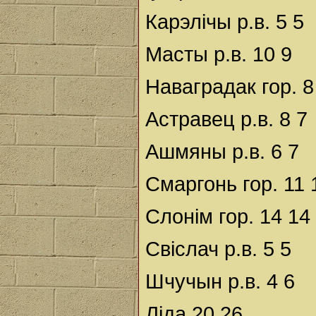
Карэлічы р.в. 5 5
Масты р.в. 10 9
Наваградак гор. 8
Астравец р.в. 8 7
Ашмяны р.в. 6 7
Смаргонь гор. 11 
Слонім гор. 14 14
Свіслач р.в. 5 5
Шчучын р.в. 4 6
Ліда 20 26