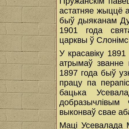
Пружанскім павец
астатняе жыццё а
быў дыяканам Ду
1901 года свят
царквы ў Слонімс
У красавіку 1891 
атрымаў званне г
1897 года быў у
працу па перапі
бацька Усевал
добразычлівым 
выконваў свае аба
Маці Усевалада 