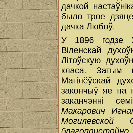
дачкой настаўнік
было трое дзяце
дачка Любоў.
У 1896 годзе У
Віленскай духоў
Літоўскую духоў
класа. Затым 
Магілёўскай дух
закончыў яе па 
заканчэнні се
Макарович Игна
Могилевской
благопристойн