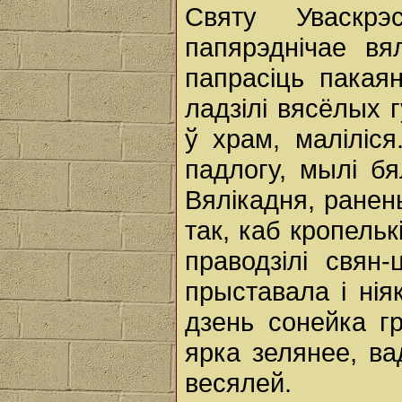
Святу Уваскрэ
папярэднічае вя
папрасіць пакаян
ладзілі вясёлых г
ў храм, маліліся
падлогу, мылі бя
Вялікадня, ранен
так, каб кропельк
праводзілі свян
прыставала і нія
дзень сонейка гр
ярка зелянее, ва
весялей.