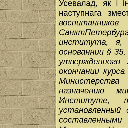
Усевалад, як і 
наступнага зме
воспитанн
СанктПетербур
института, я, 
основаннии § 35
утвержденного 
окончании курс
Министерств
назначению м
Институте, 
установленный 
составленными