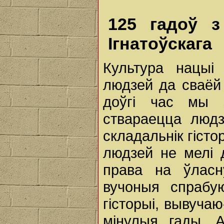
125 гадоў з
Ігнатоўскага
Культура нацыі
людзей да сваёй
доўгі час мы 
ствараецца людз
складальнік гісто
людзей не мелі 
права на ўлас
вучоныя спрабу
гісторыі, вывучаю
мінулыя гады. 