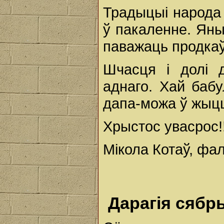
Традыцыі народа
ў пакаленне. Яны
паважаць продкаў
Шчасця і долі 
аднаго. Хай бабу
дапа-можа ў жыцц
Хрыстос увасрос!
Мікола Котаў, фа
Дарагія сябр