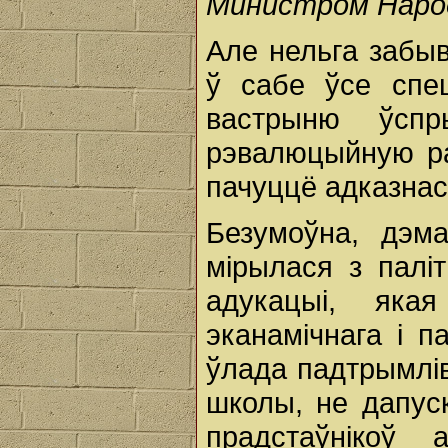
Министром Наро
Але нельга забыв
ў сабе ўсе спе
вастрыню ўспр
рэвалюцыйную ра
пачуццё адказнас
Безумоўна, дэм
мірылася з палі
адукацыі, яка
эканамічнага і п
ўлада падтрымлі
школы, не дапус
прадстаўнікоў 