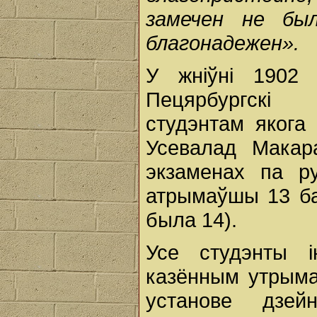
замечен не бы
благонадежен».
У жніўні 1902 
Пецярбургскі 
студэнтам якога 
Усевалад Макар
экзаменах па ру
атрымаўшы 13 ба
была 14).
Усе студэнты і
казённым утрыма
установе дзей