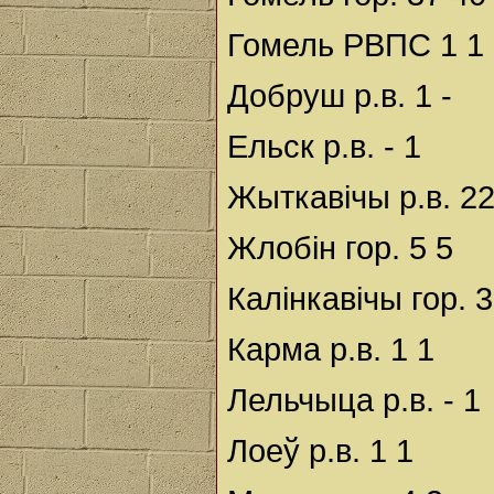
Гомель РВПС 1 1
Добруш р.в. 1 -
Ельск р.в. - 1
Жыткавічы р.в. 22
Жлобін гор. 5 5
Калінкавічы гор. 3
Карма р.в. 1 1
Лельчыца р.в. - 1
Лоеў р.в. 1 1