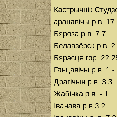
Кастрычнік Студз
аранавічы р.в. 17
Бяроза р.в. 7 7
Белаазёрск р.в. 2
Бярэсце гор. 22 2
Ганцавічы р.в. 1 -
Драгічын р.в. 3 3
Жабінка р.в. - 1
Іванава р.в 3 2