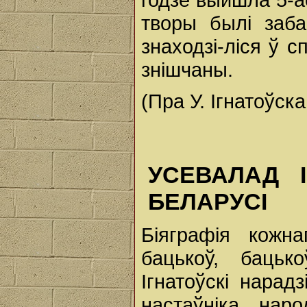
творы былі заба
знаходзі-ліся ў с
знішчаны.
(Пра У. Ігнатоўска
УСЕВАЛАД 
БЕЛАРУСІ
Біяграфія кожн
бацькоў, бацьк
Ігнатоўскі нарад
настаўніка нар