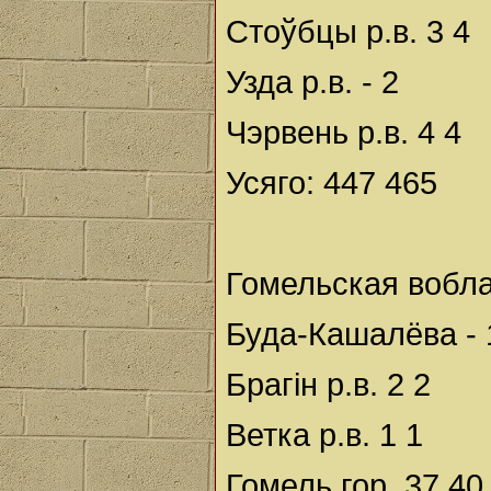
Стоўбцы р.в. 3 4
Узда р.в. - 2
Чэрвень р.в. 4 4
Усяго: 447 465
Гомельская вобла
Буда-Кашалёва - 
Брагін р.в. 2 2
Ветка р.в. 1 1
Гомель гор. 37 40