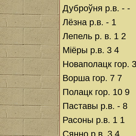
Дуброўня р.в. - -
Лёзна р.в. - 1
Лепель р. в. 1 2
Міёры р.в. 3 4
Новаполацк гор. 
Ворша гор. 7 7
Полацк гор. 10 9
Паставы р.в. - 8
Расоны р.в. 1 1
Сянно р.в. 3 4