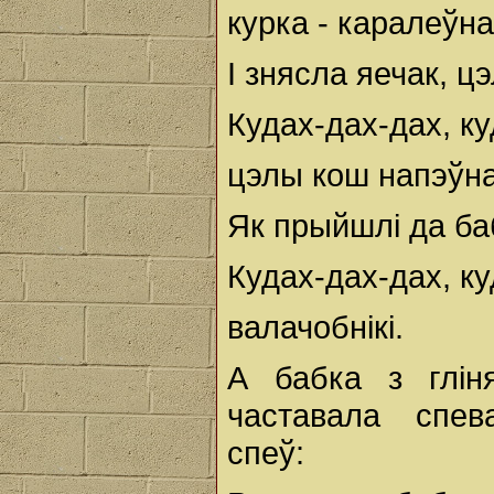
курка - каралеўна
І знясла яечак, ц
Кудах-дах-дах, ку
цэлы кош напэўна
Як прыйшлі да баб
Кудах-дах-дах, ку
валачобнікі.
А бабка з глін
частавала спева
спеў: