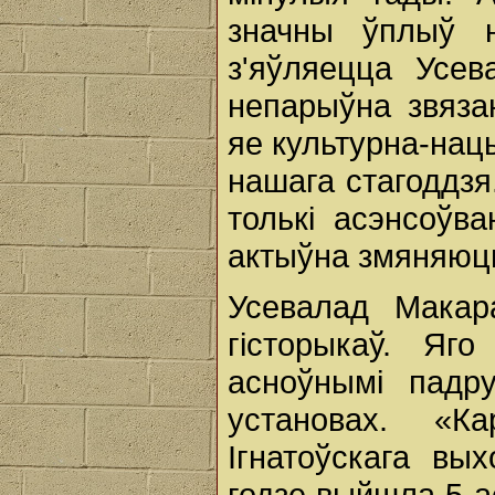
значны ўплыў н
з'яўляецца Усев
непарыўна звязан
яе культурна-нац
нашага стагоддзя.
толькі асэнсоўва
актыўна змяняюць
Усевалад Макар
гісторыкаў. Яг
асноўнымі падр
установах. «Ка
Ігнатоўскага вы
годзе выйшла 5-а