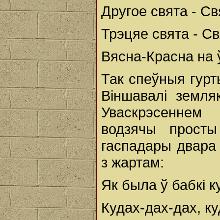
Другое свята - Св
Трэцяе свята - Св
Вясна-Красна на 
Так спеўныя гурт
Віншавалі земля
Уваскрэсеннем
водзячы просты
гаспадары двара 
з жартам:
Як была ў бабкі 
Кудах-дах-дах, ку