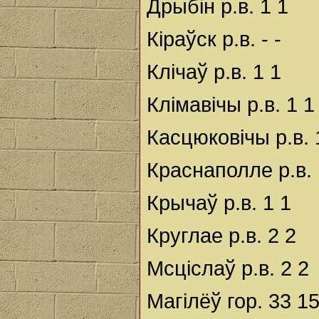
Дрыбін р.в. 1 1
Кіраўск р.в. - -
Клічаў р.в. 1 1
Клімавічы р.в. 1 1
Касцюковічы р.в. 
Краснаполле р.в. 
Крычаў р.в. 1 1
Круглае р.в. 2 2
Мсціслаў р.в. 2 2
Магілёў гор. 33 1