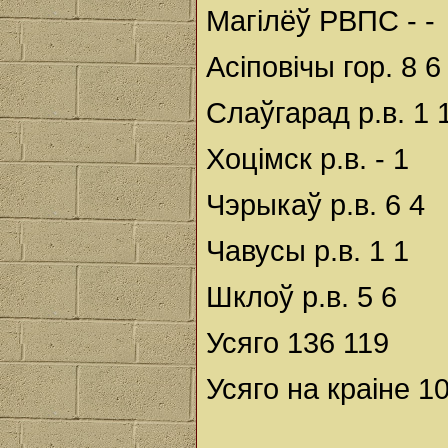
Магілёў РВПС - -
Асіповічы гор. 8 6
Слаўгарад р.в. 1 
Хоцімск р.в. - 1
Чэрыкаў р.в. 6 4
Чавусы р.в. 1 1
Шклоў р.в. 5 6
Усяго 136 119
Усяго на краіне 1