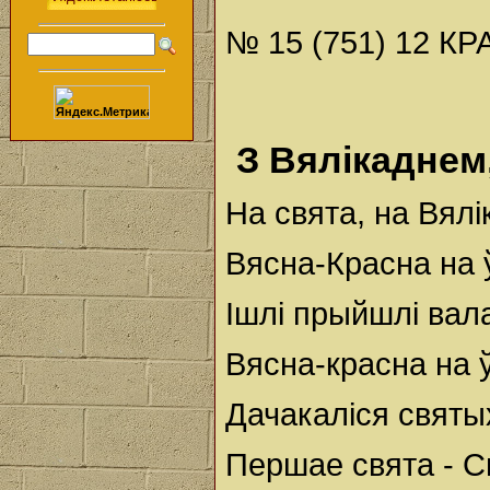
№ 15 (751) 12 КР
З Вялікаднем
На свята, на Вялі
Вясна-Красна на 
Ішлі прыйшлі вала
Вясна-красна на ў
Дачакаліся святы
Першае свята - С