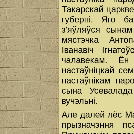
Такарскай царкве
губерні. Яго б
з'яўляўся сынам
мястэчка Анто
Іванавіч Ігнат
чалавекам. Ён
настаўніцкай сем
настаўнікам нар
сына Усевалада
вучэльні.
Але далей лёс Ма
прызначэння п