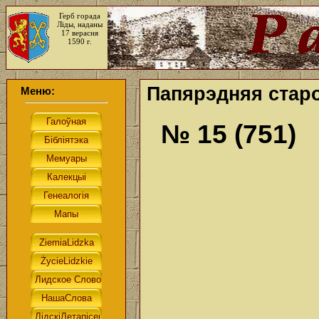
Герб горада
Ліды, наданы
17 верасня
1590 г.
Папярэдняя старо
Меню:
№ 15 (751)