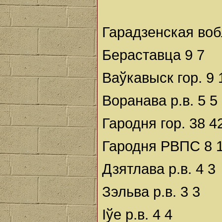
Гарадзенская воб
Бераставца 9 7
Ваўкавыск гор. 9 
Воранава р.в. 5 5
Гародня гор. 38 4
Гародня РВПС 8 
Дзятлава р.в. 4 3
Зэльва р.в. 3 3
Іўе р.в. 4 4