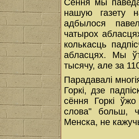
Сёння мы паведа
нашую газету н
адбылося павел
чатырох абласця
колькасць падпі
абласцях. Мы ў
тысячу, але за 11
Парадавалі многія
Горкі, дзе падпі
сёння Горкі ўжо
слова" больш, 
Менска, не кажуч