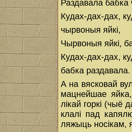
Раздавала бабка 
Кудах-дах-дах, ку
чырвоныя яйкі,
Чырвоныя яйкі, б
Кудах-дах-дах, ку
бабка раздавала.
А на вясковай вул
мацнейшае яйка,
лікай горкі (чыё д
клалі пад капял
ляжыць носікам, як