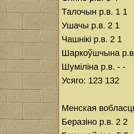
Талочын р.в. 1 1
Ушачы р.в. 2 1
Чашнікі р.в. 2 1
Шаркоўшчына р.в.
Шуміліна р.в. - -
Усяго: 123 132
Менская вобласц
Беразіно р.в. 2 2