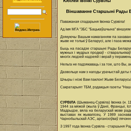
Юбілей Івонкі Сурвілы
Віншаванне Старшыні Рады 
Паважаная спадарыня Івонка Сурвіла!
Ад імя МГА "ЗБС "Бацькаўшчына" віншуем
Дзякуючы Вашым намаганням па захаванні
жыве не толькі ў Беларусі, але і паза м
Быць на пасадзе старшыні Рады Беларуск
мужных і мудрых продкаў - стваральніка
многіх людзей надзеяй і верай у перамены
Нельга не падзякаваць і за тое, што Вы,
Дазвольце нам з нагоды урачыстай даты п
Шчыры і нізкі Вам паклон! Жыве Беларусь
Сакратарыят ТБМ, рэдакцыя газеты "Наша 
СУРВІЛА
(Шыманец-Сурвіла) Івонка (н. 1
1944 за мяжой (жыла ў Даніі, Францыі, 
Мадрыдзе, вяла на беларускай мове рады
выставах як жывапісец. У 1989 заснав
Чарнобыльскай АЭС, арганізоўваў лячэнне
З 1997 года Івонка Сурвіла - старшыня Р