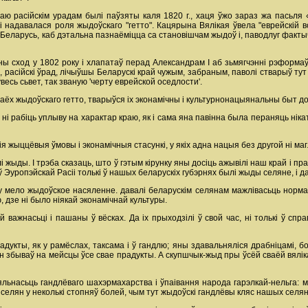
аю расійскім урадам былі паўзяты каля 1820 г., хаця ўжо зараз жа пасьл
 надавалася роля жыдоўскаго "гетто". Кацярына Вялікая ўвела "еврейскій в
 Беларусь, каб дэтальна пазнаёміцца са становішчам жыдоў і, паводлуг факт
ны сход у 1802 року і хлапатаў перад Александрам I аб зьмягчэнні рэформ
ь», расійскі ўрад, лічыўшы Беларускі край чужым, забраным, паволі стварыў 
весь сьвет, так званую 'черту еврейской оседлости'.
раёх жыдоўскаго гетто, тварыўся іх эконамічны і культурнонацыянальны быт доў
 ні рабіць уплыву на характар краю, як і сама яна павінна была пераняць ні
я жыццёвыя ўмовы і эконамічныя стасункі, у якіх адна нацыя без другой ні ма
 жыды. I трэба сказаць, што ў гэтым кірунку яны досіць ажывілі наш край і пр
ў Эуропэйскай Расіі толькі ў нашых беларускіх губэрнях былі жыды селяне, і д
агу мело жыдоўское насяленне. давалі беларускім селянам мажлівасьць норма
ю, дзе ні было ніякай эконамічнай культуры.
важнасьці і пашаны ў вёсках. Да іх прыходзілі ў свой час, ні толькі ў спра
укты, як у рамёслах, таксама і ў гандлю; яны здавальняліся драбніцамі, бо
збываў на мейсцы ўсе свае прадукты. А скупшчык-жыд пры ўсёй сваёй вялікай 
насьць гандлёваго шахэрмахарства і ўпаівання народа гарэлкай-нельга: мы д
селян у неколькі стопняў болей, чым тут жыдоўскі гандлёвы кляс нашых селян