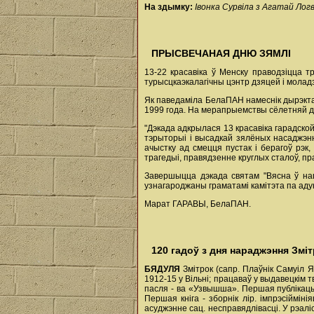
На здымку:
Івонка Сурвіла з Агатай Логв
ПРЫСВЕЧАНАЯ ДНЮ ЗЯМЛІ
13-22 красавіка ў Менску праводзіцца т
турысцкаэкалагічны цэнтр дзяцей і молад
Як паведаміла БелаПАН намеснік дырэктара
1999 года. На мерапрыемствы сёлетняй дэ
"Дэкада адкрылася 13 красавіка гарадск
тэрыторыі і высадкай зялёных насаджэнн
ачыстку ад смецця пустак і берагоў рэк
трагедыі, правядзенне круглых сталоў, пр
Завершыцца дэкада святам "Вясна ў наш
узнагароджаны граматамі камітэта па аду
Марат ГАРАВЫ, БелаПАН.
120 гадоў з дня нараджэння Зміт
БЯДУЛЯ
Змітрок (сапр. Плаўнік Самуіл Я
1912-15 у Вільні; працаваў у выдавецкім т
пасля - ва «Узвышша». Першая публікацыя
Першая кніга - зборнік лір. імпрэсіймі
асуджэнне сац. несправядлівасці. У рэаліс