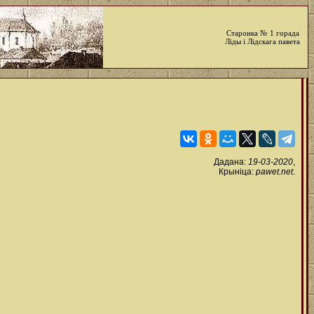
Старонка № 1 горада
Ліды і Лідскага павета
Дадана:
19-03-2020
,
Крыніца:
pawet.net
.