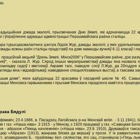
ін.
радыцыйная дэкада экалогіі, прысвечаная Дню Зямлі, які адзначаецца 22 
зі і ўпраўленне адукацыі адміністрацыі Першамайскага раёна сталіцы.
 турысцкаэкалагічнга цэнтра Лідзія Жур, дэкады экалогіі, у якіх удзельніча
кады кожны раён сталіцы прадставіў па дзве каманды вучняў 6-11 класаў і па
ой працоўнай акцыяй "Дзень Зямлі. Мінск2006" у Першамайскім раёне, дзе р
яў", - сказала Л. Жур. Сярод іншых мерапрыемстваў дэкады яна назвала п
, закладку садоў і кветнікаў. Акрамя таго, паводле слоў Л.Жур, да 20годдз
агляды кіна і відэафільмаў, наведванне спецыялізаваных выстаў, а таксама за
ым доме", якое адбудзецца 22 красавіка ў сярэдняй школе № 45. Самыя 
кацыі Менскага гарвыканкама і прызамі Менскага гарадскога камітэта прыродн
рака Бядулі
фімавіч; 23.4.1886, в. Пасадзец Лагойскага р-на Менскай вобл. - 3.11.1941), 
ве і газ. «Наша ніва». З 1915 - у Менску, з 1920 працаваў у газ. «Савецкая Бел
 - абразок «Пяюць начлежнікі» («Наша ніва», 23.9. 1910). Друкаваўся такс
ніяцюр «Абразкі» (1913), жанрава блізкіх да вершаў у прозе. У іх раманты
т. апавяданнях Б. - праблемы бел. сялянства, яго сац. становішча («Пяць лыжак