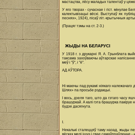
мастацтва, лёсу маладых талентаў у цяжкіх
У яго творах - сучаснае і гіст. мінулае 
калектывізацыі вёсхі. Выступаў як публ
песнях», 1924), пісаў літ.-крытычныя арт
(Працяг тэмы на ст. 2-3.)
ЖЫДЫ НА БЕЛАРУСІ
У 1918 г. з друкарні Я. А. Грынблата в
таксама захоўваючы аўтарскае напісанне, д
меў і "ў", і "ё".
АД АЎТОРА.
Ні маючы пад рукамі ніякаго належачаго д
Шлях» па просьбе рэдакцыі.
I вось, дзеля таго, што да гэтаго часу 
брашуркай. А калі гэта брашурка пакіруе 
будзе дасягнута.
І.
Некалькі сталеццяў таму назад, жыды пе
вёсках мелі ішчэ і свае самаўпраўленне - 