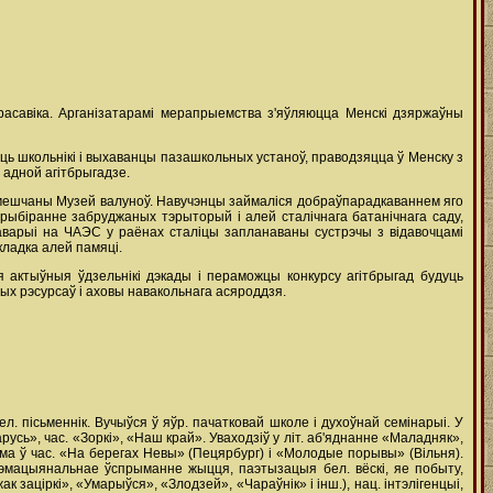
красавіка. Арганізатарамі мерапрыемства з'яўляюцца Менскі дзяржаўны
юць школьнікі і выхаванцы пазашкольных устаноў, праводзяцца ў Менску з
 адной агітбрыгадзе.
азмешчаны Музей валуноў. Навучэнцы займаліся добраўпарадкаваннем яго
рыбіранне забруджаных тэрыторый і алей сталічнага батанічнага саду,
я аварыі на ЧАЭС у раёнах сталіцы запланаваны сустрэчы з відавочцамі
кладка алей памяці.
актыўныя ўдзельнікі дэкады і пераможцы конкурсу агітбрыгад будуць
ых рэсурсаў і аховы навакольнага асяроддзя.
бел. пісьменнік. Вучыўся ў яўр. пачатковай школе і духоўнай семінарыі. У
арусь», час. «Зоркі», «Наш край». Уваходзіў у літ. аб'яднанне «Маладняк»,
ама ў час. «На берегах Невы» (Пецярбург) і «Молодые порывы» (Вільня).
чнаэмацыянальнае ўспрыманне жыцця, паэтызацыя бел. вёскі, яе побыту,
 заціркі», «Умарыўся», «Злодзей», «Чараўнік» і інш.), нац. інтэлігенцыі,