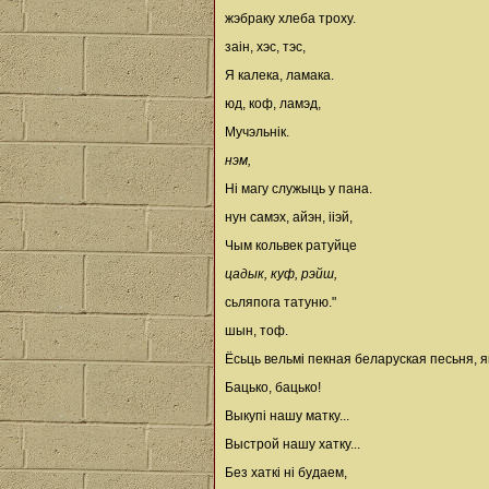
жэбраку хлеба троху.
заін, хэс, тэс,
Я калека, ламака.
юд, коф, ламэд,
Мучэльнік.
нэм,
Ні магу служыць у пана.
нун самэх, айэн, ііэй,
Чым кольвек ратуйце
цадык, куф, рэйш,
сьляпога татуню."
шын, тоф.
Ёсьць вельмі пекная беларуская песьня, я
Бацько, бацько!
Выкупі нашу матку...
Выстрой нашу хатку...
Без хаткі ні будаем,