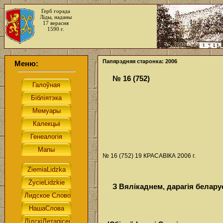
Герб горада
Ліды, наданы
17 верасня
1590 г.
Папярэдняя старонка: 2006
Меню:
№ 16 (752)
№ 16 (752) 19 КРАСАВІКА 2006 г.
З Вялікаднем, дарагія белару