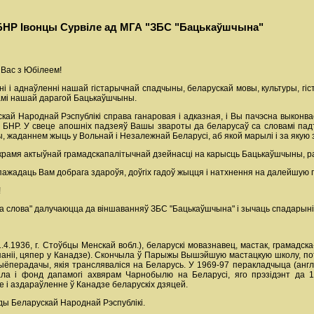
БНР Івонцы Сурвіле ад МГА "ЗБС "Бацькаўшчына"
 Вас з Юбілеем!
 і аднаўленні нашай гістарычнай спадчыны, беларускай мовы, культуры, гі
ежамі нашай дарагой Бацькаўшчыны.
ай Народнай Рэспублікі справа ганаровая і адказная, і Вы пачэсна выконва
ў БНР. У свеце апошніх падзеяў Вашы звароты да беларусаў са словамі падтр
, жаданнем жыць у Вольнай і Незалежнай Беларусі, аб якой марылі і за якую 
 акрамя актыўнай грамадскапалітычнай дзейнасці на карысць Бацькаўшчыны, ра
ажадаць Вам добрага здароўя, доўгіх гадоў жыцця і натхнення на далейшую 
!
слова" далучаюцца да віншаванняў ЗБС "Бацькаўшчына" і зычаць спадарыні Ів
1.4.1936, г. Стоўбцы Менскай вобл.), беларускі мовазнавец, мастак, грамадск
Іспаніі, цяпер у Канадзе). Скончыла ў Парыжы Вышэйшую мастацкую школу, по
ёперадачы, якія трансляваліся на Беларусь. У 1969-97 перакладчыца (англі
ала і фонд дапамогі ахвярам Чарнобылю на Беларусі, яго прэзідэнт да 
 і аздараўленне ў Канадзе беларускіх дзяцей.
ады Беларускай Народнай Рэспублікі.