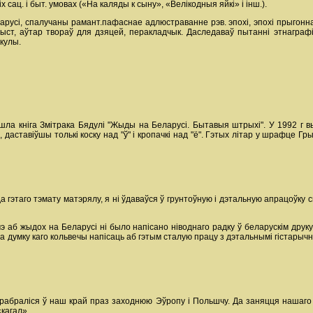
 сац. і быт. умовах («На каляды к сыну», «Велікодныя яйкі» і інш.).
Беларусі, спалучаны рамант.пафаснае адлюстраванне рэв. эпохі, эпохі прыгон
іцыст, аўтар твораў для дзяцей, перакладчык. Даследаваў пытанні этнаграфі
ыкулы.
ыйшла кніга Змітрака Бядулі "Жыды на Беларусі. Бытавыя штрыхі". У 1992 
аставіўшы толькі коску над "ў" і кропачкі над "ё". Гэтых літар у шрафце Грын
а гэтаго тэмату матэрялу, я ні ўдаваўся ў грунтоўную і дэтальную апрацоўку
яшчэ аб жыдох на Беларусі ні было напісано ніводнаго радку ў беларускім д
на думку каго кольвечы напісаць аб гэтым сталую працу з дэтальнымі гістарыч
рабраліся ў наш край праз заходнюю Эўропу і Польшчу. Да заняцця нашаго 
«кагал».