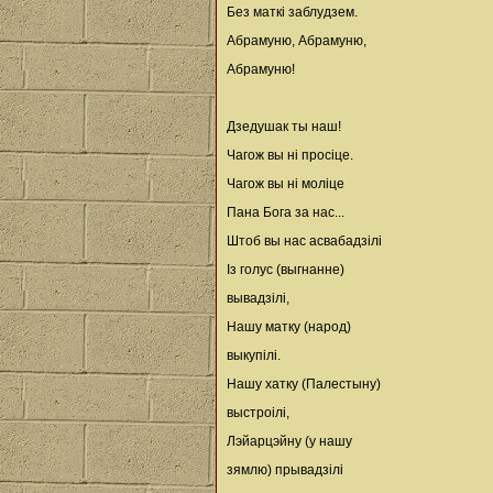
Без маткі заблудзем.
Абрамуню, Абрамуню,
Абрамуню!
Дзедушак ты наш!
Чагож вы ні просіце.
Чагож вы ні моліце
Пана Бога за нас...
Штоб вы нас асвабадзілі
Із голус (выгнанне)
вывадзілі,
Нашу матку (народ)
выкупілі.
Нашу хатку (Палестыну)
выстроілі,
Лэйарцэйну (у нашу
зямлю) прывадзілі