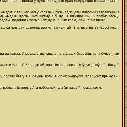
ой сьляпой прыладай у руках паноў, якія праз жыдоў сабе выпамповывалі
 жыдом. У той час калі ў Расіі чыніліся над жыдамі пагромы і страшэнныя
над жыдамі, чуючы інстынктыўна ў душы штучнасьць і ніпраўдзівасьць
 ўрадамі, падобна Сталыпінскому, у нашым краю, -пайшлі на нішто.
саў, са шчырай удзячнасьцю ўспаміналі аб тым, што на Беларусі ніколі
 ад аднэй. У мовах, у звычаях, у легэндах, у будоўніцтве, у будзённым
іж сабою. У беларускай мове ёсьць словы: "хаўрус", "хэўра", "бахур",
 гэту справу ўвагу. Сабраўшы цэлы зборнік жыдоўскабепарускіх прыказак і
 рэйдэлэ (гаворыць), а добра мэйнэлэ (думаіць)", - ёсьць соткі.