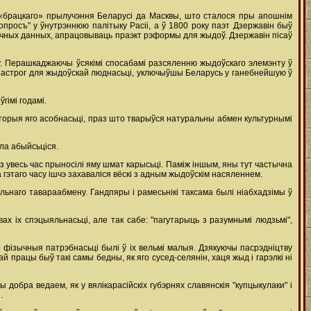
я «брацкаго» прылучэння Беларусі да Масквы, што сталося пры апошнім
опросъ" у ўнутрэннюю палітыку Расіі, а ў 1800 року паэт Дзержавін быў
ычных данных, апрацовываць праэкт рэформы для жыдоў. Дзержавін пісаў
аў. Перашкаджаючы ўсякімі спосабамі разсяленню жыдоўскаго элемэнту ў
тут астрог для жыдоўскай люднасьці, уключыўшы Беларусь у ганебнейшую ў
гімі годамі.
каторыя яго асобнасьці, праз што тварыўся натуральны абмен культурнымі
гла абыйсьціся.
аз увесь час прыносілі яму шмат карысьці. Паміж іншым, яны тут частычна
а гэтаго часу ішчэ захаваліся вёскі з адным жыдоўскім насяленнем.
льнаго тавараабмену. Гандпяры і рамесьнікі таксама былі ніабхадзімы ў
вах іх спэцыяльнасьці, але так сабе: "пагутарыць з разумнымі людзьмі",
 фізычныя патрэбнасьці былі ў іх вельмі малыя. Дзякуючы пасрэдніцтву
працы быў такі самы бедны, як яго сусед-селянін, хаця жыд і гарэлкі ні
обра ведаем, як у вялікарасійскіх губэрнях славянскія "купцыкулаки" і
.