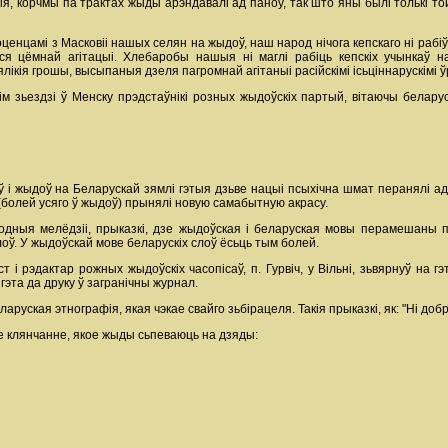
ія, корчмы па трактах жыды арэндавалі ад паноў, так што яны былі толькі т
енцамі з Масковіі нашых селян на жыдоў, наш народ нічога кепскаго ні рабіў
ліся цёмнай агітацыі. Хлебаробы нашыя ні маглі рабіць кепскіх учынкаў 
ялікія грошы, высыпаныя дзеля пагромнай агітаныі расійскімі ісьціннарускімі
кім зьездзі ў Менску прэдстаўнікі розных жыдоўскіх партый, вітаючы белару
 і жыдоў на Беларускай зямлі гэтыя дзьве нацыі псыхічна шмат перанялі адна
(болей усяго ў жыдоў) прынялі новую самабытную акрасу.
дныя мелёдзіі, прыказкі, дзе жыдоўская і беларуская мовы перамешаны пам
слоў. У жыдоўскай мове беларускіх слоў ёсьць тым болей.
іст і рэдактар рожных жыдоўскіх часопісаў, п. Гурвіч, у Вільні, зьвярнуў на
гэта да друку ў загранічны журнал.
руская этнографія, якая чэкае свайго зьбірацеля. Такія прыказкі, як: "Ні добра
 клянчанне, якое жыды сьпеваюць на дзяды: