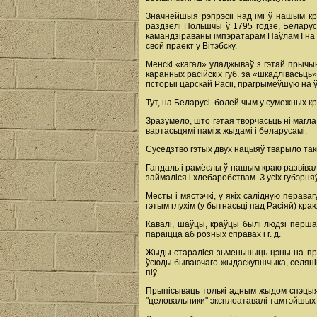
Значнейшыя рэпрэсіі над імі ў нашым кр
раздзелі Польшчы ў 1795 годзе, Беларусі
камандзіраваны імпэратарам Паўлам I на
свой праект у Вітэбску.
Менскі «кагал» уладжываў з гэтай прычы
каранных расійскіх губ. за «шкадлівасьц
гісторыі царскай Расіі, прагрымеўшую на ў
Тут, на Беларусі. болей чым у сумежных к
Зразумело, што гэтая творчасьць ні магла
вартасьцямі паміж жыдамі і беларусамі.
Суседзтво гэтых двух нацыяў тварыло такі
Гандаль і рамёслы ў нашым краю развівалі
займаліся і хлебаробствам. З усіх губэрня
Месты і мястэчкі, у якіх салідную перав
гэтым глухім (у бытнасьці пад Расіяй) кра
Кавалі, шаўцы, краўцы былі людзі першай 
параіцца аб розных справах і г. д.
Жыды стараліся зьменьшыць цэны на прад
ўсюды бываючаго жыдаскупшчыка, селянін 
піў.
Прыпісываць толькі адным жыдом спэцыяль
"целовальники" эксплоатавалі тамтэйшых 