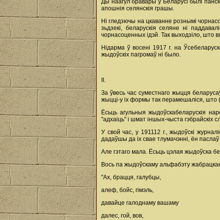
Ды наагул бравары ў Беларусі былі панск
апошнія селянскія грашы.
Ні гледзючы на цкаванне рознымі чорнасоц
зьдзекі, беларускія селяне ні паддава
чорнасоценных ідэй. Так выходзіло, што в
Нідарма ў восені 1917 г. на Ўсебеларус
жыдоўскіх пагромаў ні было.
II.
За ўвесь час суместнаго жыцця беларусаў
жыцці-у іх формы так перамешаліся, што 
Ёсьць агульныя жыдоўскабеларускія наро
"адхаіць" і шмат іншых-чыста гэбрайскіх 
У свой час, у 191112 г., жыдоўскі журнал
дадаўшы да іх свае тлумачэнні, ён паслаў 
Але гэтаго мала. Ёсьць цэлая жыдоўска бела
Вось па жыдоўскаму альфабэту жабрацкае
"Ах, брацця, галубцы,
алеф, бойс, гімэль,
давайце галоднаму вашаму
далес, гой, вов,