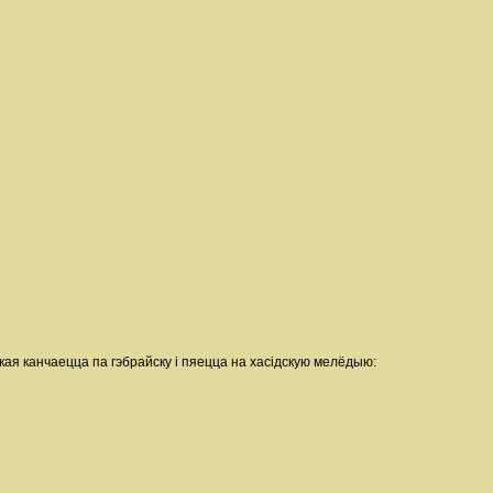
кая канчаецца па гэбрайску і пяецца на хасідскую мелёдыю: