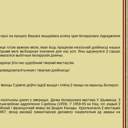
сторыі на працягу Вашага жыццёвага шляху ідэя беларускага Адраджэння
еце гэтую важную місію, якая ёсць працягам нязгаснай дзейнасці нашых
ымкі мелі велізарнае значэнне для нас усіх. Яны адгукнуліся ў сэрцах
змагаліся выбітныя беларускія дзеячы.
дуеце ўсіх нас цудоўнымі творамі мастацтва.
грамадскапалітычную і творчую дзейнасць!
онцы Сурвіле доўгіх гадоў жыцця і плёну ў працы на карысць Беларусі.
а-палітычны дзеяч у эміграцыі. Дачка беларускага мастака У. Шыманца. З
тым моўнае аддзяленне Сарбоны (1959). У 1958-65 на Нац. ісп. радыё ў
йскай і французскай мовы) ва ўрадзе Канады. Удзельнічала ў мастацкіх
1997; фонд аказваў гуманітарную дапамогу пацярпелым ад аварыі на