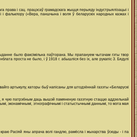
нага права і сац. працэсаў грамадскага жыцця перыяду індустрыялізацыі і
і і фальклору («Вера, паншчына і воля ў беларускіх народных каэках і
г выданне было факсімільна паўторана. Мы прапануем чытачам гэты твор
блата проста не было, і ў 1918 г. абышліся без іх, але рукапіс З. Бядулі
 свайго артыкулу, каторы быў напісаны для штодзённай газэты «Беларускі
руку, я чую патрэбным даць вышэй памяненую газэтную стаццю аддзельнай
нымі, эконамічнымі, этнографічнымі і статыстычнымі даннымі, то мэта мая
краю Расіяй яны апрача волі гандлю, рамёсла і жыхарства ўсюды - і па