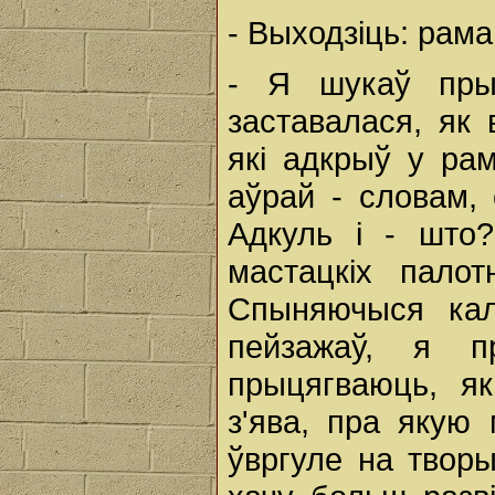
- Выходзіць: рам
- Я шукаў пры
заставалася, як
які адкрыў у ра
аўрай - словам, 
Адкуль і - што
мастацкіх палот
Спыняючыся кал
пейзажаў, я п
прыцягваюць, я
з'ява, пра якую
ўвргуле на творы