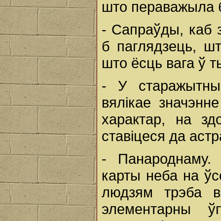
што пераважыла 
- Сапраўды, каб з
б паглядзець, ш
што ёсць вага ў ты
- У старажытны
вялікае значэнне
характар, на зд
ставіцеся да аст
- Панароднаму.
карты неба на ўс
людзям трэба в
элементарны ўп