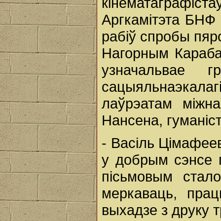
кінематаграфі
Аргкамітэта БНФ 
рабіў спробы пяр
Нагорным Карабах
узначальвае г
сацыяльнаэкал
лаўрэатам міжна
Нансена, гуманіст
- Васіль Цімафеев
у добрым сэнсе г
пісьмовым стало
меркаваць, пра
выхадзе з друку т