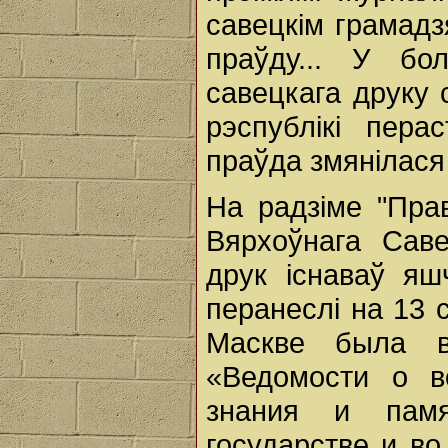
савецкім грамад
праўду... У бо
савецкага друку 
рэспублікі пера
праўда змянілася
На радзіме "Пра
Вярхоўнага Сав
друк існаваў яш
перанеслі на 13 с
Маскве была в
«Ведомости о в
знания и памя
государстве и во