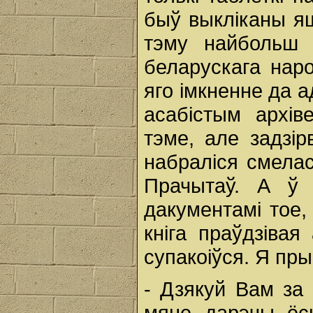
быў выкліканы яш
тэму найбольш 
беларускага нар
яго імкненне да 
асабістым архі
тэме, але задзір
набраліся смелас
Прачытаў. А ў 
дакументамі тое
кніга праўдзівая
супакоіўся. Я пры
- Дзякуй Вам за г
мяне, дарэчы, ёсц