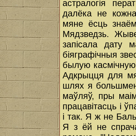
астралогія пера
далёка не кожн
мяне ёсць знаём
Мядзведзь. Жыве
запісала дату 
біяграфічныя звес
былую касмічную
Адкрыцця для мя
шлях я большмен
маўляў, пры маі
працавітасць і ў
і так. Я ж не Бал
Я з ёй не спрач