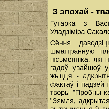
З эпохай - тв
Гутарка з Васі
Уладзіміра Сакал
Сёння даводзі
шматгранную пл
пісьменніка, які
гадоў увайшоў у
жыцця - адкрыты
фактаў і падзей 
творы "Пробны ка
"Зямля, адкрытая 
вытрыманыя ў дух