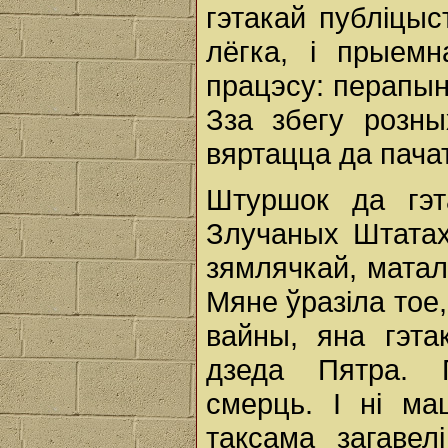
гэтакай публіцыс
лёгка, і прыемн
працэсу: перапынк
Зза збегу розны
вяртацца да пачат
Штуршок да гэт
Злучаных Штата
зямлячкай, матал
Мяне ўразіла тое, 
вайны, яна гэта
дзеда Пятра. 
смерць. І ні ма
таксама загавел