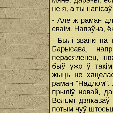
не я, а ты напісаў 
- Але ж раман дл
сваім. Напэўна, ё
- Былі званкі па 
Барысава, напр
перасяленец, інв
быў ужо ў такім
жыць не хацелас
раман "Надлом". 
прыліў новай, да
Вельмі дзякаваў
потым чуў штосьц