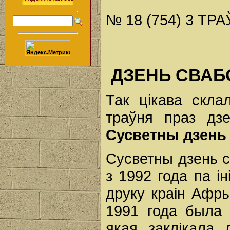
№ 18 (754) 3 ТРА
ДЗЕНЬ СВАБО
Так цікава скла
траўня праз дз
Сусветны дзень
Сусветны дзень 
з 1992 года па і
друку краін Афр
1991 года была 
якая заклікала 