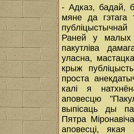
- Адказ, бадай,
мяне да гэтага 
публіцыстычнай
Раней у малых 
пакутліва дамаг
уласна, мастацка
крыж публіцысты
проста анекдаты
калі я натхнё
аповесцю "Паку
выпісаць ды п
Пятра Міронавіча
аповесці, якая