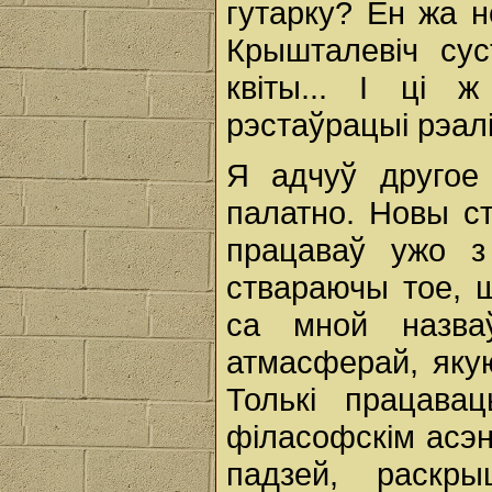
гутарку? Ён жа 
Крышталевіч сус
квіты... І ці 
рэстаўрацыі рэалій
Я адчуў другое
палатно. Новы ст
працаваў ужо з
ствараючы тое, 
са мной назва
атмасферай, якую
Толькі працава
філасофскім асэ
падзей, раскры