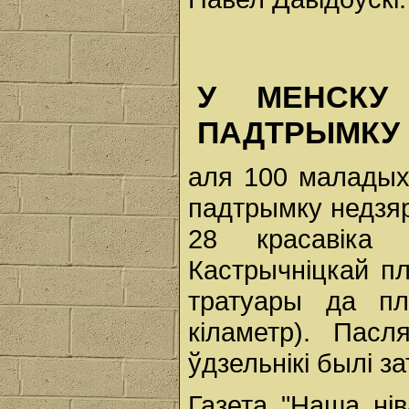
У МЕНСКУ
ПАДТРЫМКУ 
аля 100 маладых
падтрымку недзяр
28 красавіка 
Кастрычніцкай пл
тратуары да п
кіламетр). Пас
ўдзельнікі былі 
Газета "Наша нів