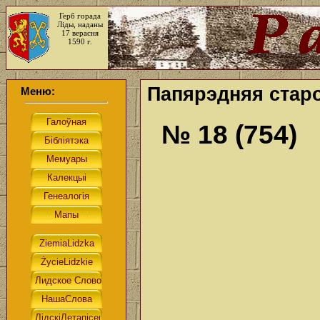
Герб горада
Ліды, наданы
17 верасня
1590 г.
Папярэдняя старо
Меню:
№ 18 (754)