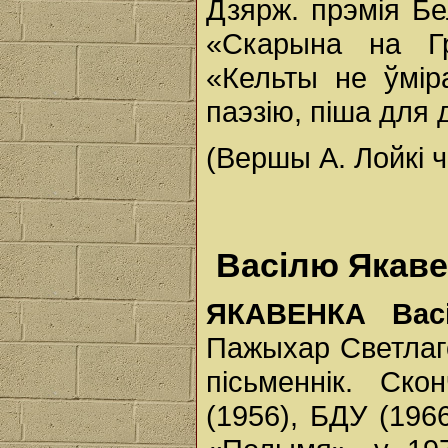
Дзярж. прэмія Бе
«Скарына на Гр
«Кельты не ўмір
паэзію, піша для 
(Вершы А. Лойкі ч
Васілю Якавен
ЯКАВЕНКА Васі
Пажыхар Светлаго
пісьменнік. Ско
(1956), БДУ (196