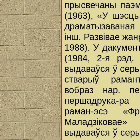
прысвечаны паэ
(1963), «У шэсць
драматызаваная 
інш. Развівае жан
1988). У дакумент
(1984, 2-я рэд
выдаваўся ў сер
стварыў рамант
вобраз нар. п
першадрука-ра 
раман-эсэ «Ф
Маладзіковае»
выдаваўся ў сер