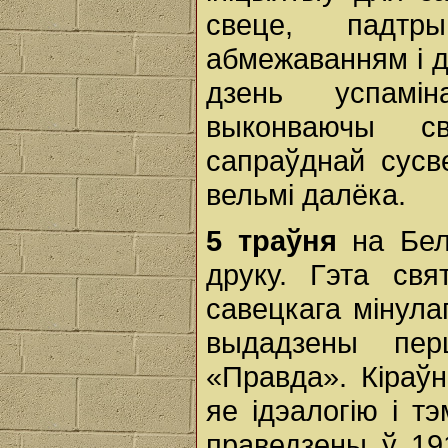
свеце, падтр
абмежаванням і д
дзень успамін
выконваючы с
сапраўднай сусв
вельмі далёка.
5 траўня
на Бел
друку. Гэта св
савецкага мінула
выдадзены пер
«Правда». Кіраўн
яе ідэалогію і 
праведзены ў 191