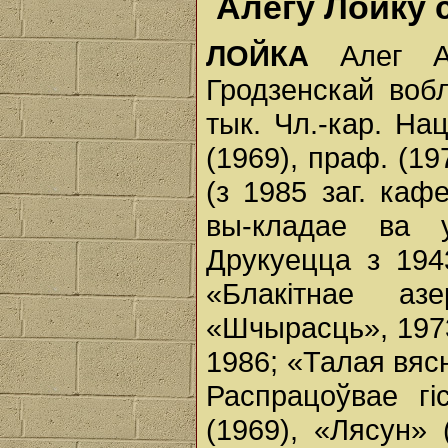
Алегу Лойку 
ЛОЙКА
Алег Ант
Гродзенскай вобл.
тык. Чл.-кар. Нац
(1969), праф. (19
(з 1985 заг. каф
вы-кладае ва 
Друкуецца з 194
«Блакітнае азе
«Шчырасць», 1973
1986; «Талая вясн
Распрацоўвае гі
(1969), «Лясун» 