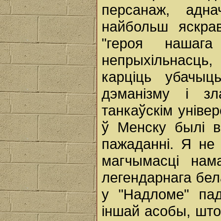
персанаж, адн
найбольш яскра
"героя нашаг
непрыхільнасць,
карціць убачыц
дэманізму і з
танкаўскім універ
ў Менску былі вы
пажаданні. Я не
магчымасці нама
легендарнага бел
у "Надломе" пад
іншай асобы, што