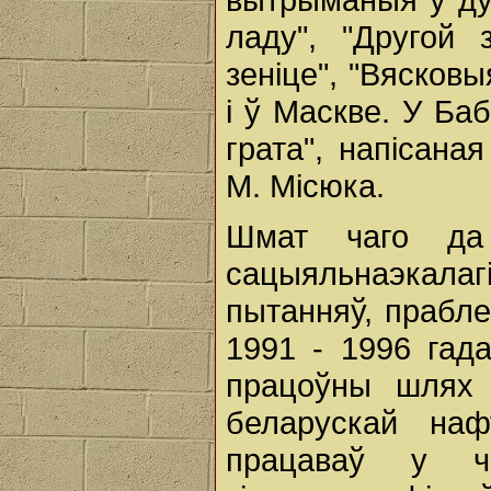
ладу", "Другой 
зеніце", "Вясков
і ў Маскве. У Ба
грата", напісана
М. Місюка.
Шмат чаго да 
сацыяльнаэкалагі
пытанняў, прабле
1991 - 1996 гад
працоўны шлях 
беларускай на
працаваў у ч