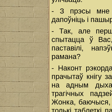
- З прэсы мне
дапоўніць і пашы
- Так, але перш
спытацца ў Вас
паставілі, нап
рамана?
- Наконт рэкорд
прачытаў кнігу з
на адным дыха
трагічных падзе
Жонка, баючыся, 
толькі таблеткі п