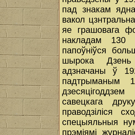
пад знакам ядн
вакол цзнтральна
яе грашовага фо
накладам 130 
папоўніўся бол
шырока Дзень
адзначаны ў 19
падтрыманым 1
дзесяцігоддзе
савецкага друк
праводзіліся сх
спецыяльныя нум
прэміямі журнал