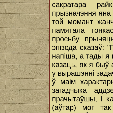
сакратара рай
прызначэння яна 
той момант жан
памятала тонка
просьбу прыняц
эпізода сказаў: 
напіша, а тады я 
казаць, як я быў 
у вырашэнні зада
ў маім характар
загадчыка адд
прачытаўшы, і ка
(аўтар) мог та