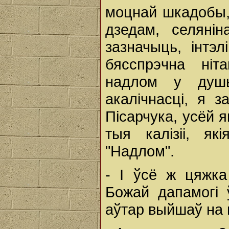
моцнай шкадобы,
дзедам, селянін
зазначыць, інтэл
бясспрэчна ніт
надлом у душы
акалічнасці, я з
Пісарчука, усёй 
тыя калізіі, я
"Надлом".
- І ўсё ж цяжка
Божай дапамогі
аўтар выйшаў на г