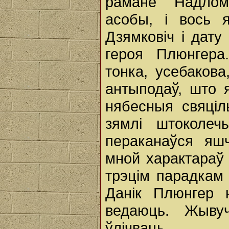
рамане "Надло
асобы, і вось 
Дзямковіч і дату
героя Плюнгера
тонка, усебаков
антыподаў, што 
нябесныя свяціл
зямлі штоколеч
пераканаўся яш
мной характараў 
трэцім парадкам 
Данік Плюнгер н
ведаюць. Жыву
ўлічваць.