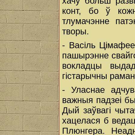
хачу больш разв
конт, бо ў кож
тлумачэнне патэ
творы.
- Васіль Цімафее
пашырэнне свайго
вокладцы выдад
гістарычны раман
- Уласнае адчу
важныя падзеі бы
Дый заўвагі чыт
хацелася б ведац
Плюнгера. Неад