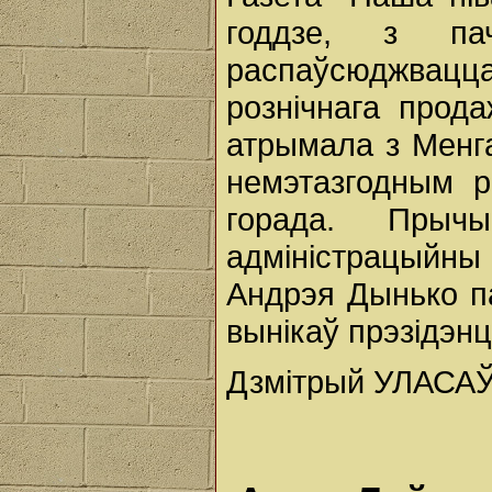
годдзе, з па
распаўсюджвацца 
рознічнага прода
атрымала з Менга
немэтазгодным 
горада. Прыч
адміністрацыйны
Андрэя Дынько п
вынікаў прэзідэнц
Дзмітрый УЛАСАЎ