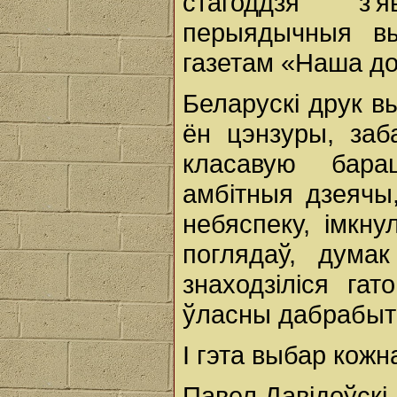
стагоддзя з'я
перыядычныя вы
газетам «Наша до
Беларускі друк 
ён цэнзуры, заб
класавую бара
амбітныя дзеячы
небяспеку, імкну
поглядаў, дума
знаходзіліся га
ўласны дабрабыт і
I гэта выбар кожн
Павел Давідоўскі.