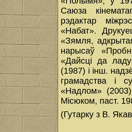
«Полымя», у 197
Саюза кінемата
рэдактар міжрэс
«Набат». Друкуе
«Зямля, адкрытая
нарысаў «Пробн
«Дайсці да ладу
(1987) і інш. на
грамадства і су
«Надлом» (2003)
Місюком, паст. 19
(Гутарку з В. Яка