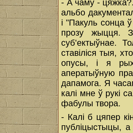
- А чаму - цяжка
альбо дакументал
і "Пакуль сонца ў
прозу жыцця. З
суб'ектыўнае. Т
ставіліся тыя, х
опусы, і я ры
аператыўную пра
дапамога. Я часа
калі мне ў рукі 
фабулы твора.
- Калі б цяпер к
публіцыстыцы, а 