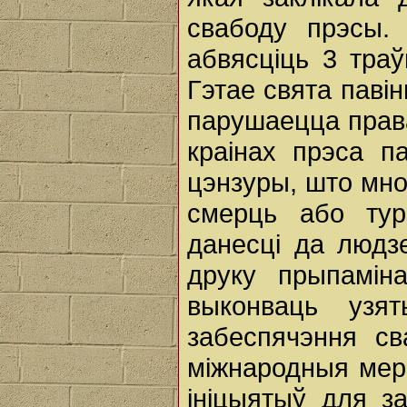
свабоду прэсы
абвясціць 3 тра
Гэтае свята паві
парушаецца права
краінах прэса п
цэнзуры, што мно
смерць або тур
данесці да людз
друку прыпамін
выконваць узя
забеспячэння св
міжнародныя мер
ініцыятыў для з