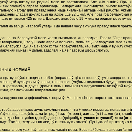
русаў мець школу на роднай мове не заставалася. Але якія вынікі? Прын
кіх зменаў у справе арганізацыі беларускага школьніцтва. Многіх настаўнік
гальную нагоду для правядзення нацыянальнай агітацыйнай работы. Актывіз
ададзены ўладам дэкларацыі на адкрыццё 22 школ. Але праз год беларуская 
, дзе вучылася 425 вучняў. Дзвюхмоўных было 19, у якіх на роднай мове вучылі
ялі на варце інтарэсаў улады. І да нашага часу актыўна праводзілася практык
анне на беларускай мове часта выглядала як пародыя. Газета "Сцяг працы"
ьме гаварылася, што ў школе апрача польскай мовы ёсць беларуская. Але як я
вы беларускія, ды яна знарок іх так перакручвала, каб выклікаць у вучняў сме
арускай гімназіі ў Вільні, адаслалі на яе патрэбы шэсць злотых.
ЧНЫХ НОРМАЎ
нцы вучнёўскіх творчых работ (пераказаў ці сачыненняў) улічваюцца не то
ь з пазіцый культуры маўлення, то першыя (моўныя недахопы) будуць звязаны
це і выразнасць, а другія (граматычныя памылкі) з парушэннем асноўнай ма
агічна) граматычнымі няправільнасцямі.
ам парушэння марфалагічных нормаў. Марфалагічныя нормы гэта заснава
вы, трэба адрозніваць агульнамоўныя варыянты ў межах нормы ад ненарматыўн
 з'яўляюцца назоўнік
зала
(ж. род.) і
зал
(м. род.),
замша
(ж.) і
замш
(м.),
клав
маладых істот:
дзіця (дзіцё), дзіцяня (дзіцянё), птушаня (птушанё), ягня (ягн
ду: "Рос ён, гледзячы на лес, і ў кішэнь чужы залез". (Тут і далей прыклады 
аюцца сярод усіх паўназначных часцін мовы. Вось найбольш тыповыя "агмен