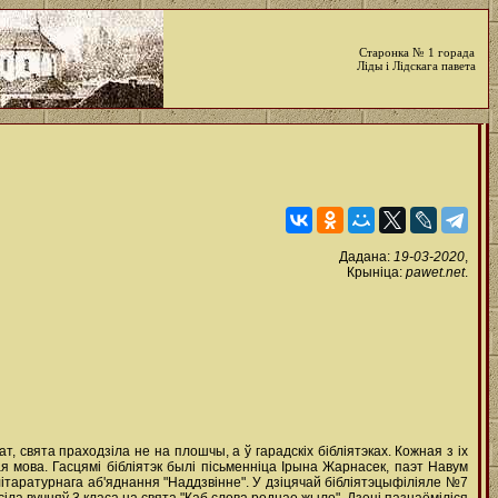
Старонка № 1 горада
Ліды і Лідскага павета
Дадана:
19-03-2020
,
Крыніца:
pawet.net
.
, свята праходзіла не на плошчы, а ў гарадскіх бібліятэках. Кожная з іх
 мова. Гасцямі бібліятэк былі пісьменніца Ірына Жарнасек, паэт Навум
ітаратурнага аб'яднання "Наддзвінне". У дзіцячай бібліятэцыфіліяле №7