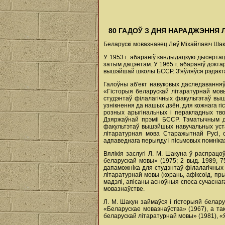
80 ГАДОЎ З ДНЯ НАРАДЖЭННЯ 
Беларускі мовазнавец Леў Міхайлавіч Шаку
У 1953 г. абараніў кандыдацкую дысерта
затым дацэнтам. У 1965 г. абараніў докта
вышэйшай школы БССР. З'яўляўся рэдактар
Галоўны аб'ект навуковых даследаванняў
«Гісторыя беларускай літаратурнай мов
студэнтаў філалагічных факультэтаў вы
узнікнення да нашых дзён, для кожнага г
розных арыгінальных і перакладных тво
Дзяржаўнай прэміі БССР. Тэматычным д
факультэтаў вышэйшых навучальных устан
літаратурная мова Старажытнай Русі, 
адпаведнага перыяду і пісьмовых помніках
Вялікія заслугі Л. М. Шакуна ў распрац
беларускай мовы» (1975; 2 выд. 1989, 7
дапаможніка для студэнтаў філалагічны
літаратурнай мовы (корань, афіксоід, пры
мадэлі, апісаны асноўныя споса сучаснаг
мовазнаўстве.
Л. М. Шакун займаўся і гісторыяй белару
«Беларускае мовазнаўства» (1967), а так
беларускай літаратурнай мовы» (1981), «Я