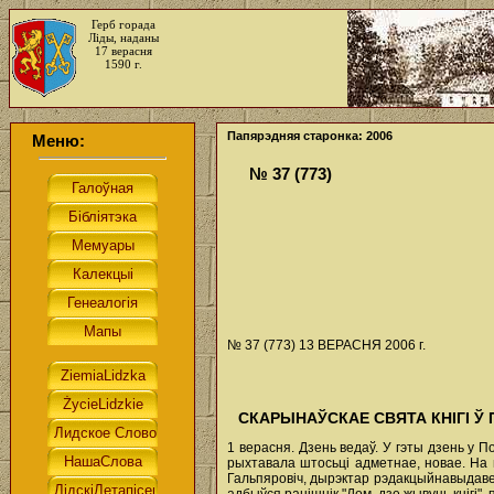
Герб горада
Ліды, наданы
17 верасня
1590 г.
Папярэдняя старонка: 2006
Меню:
№ 37 (773)
№ 37 (773) 13 ВЕРАСНЯ 2006 г.
СКАРЫНАЎСКАЕ СВЯТА КНІГІ Ў
1 верасня. Дзень ведаў. У гэты дзень у П
рыхтавала штосьці адметнае, новае. На 
Гальпяровіч, дырэктар рэдакцыйнавыдавец