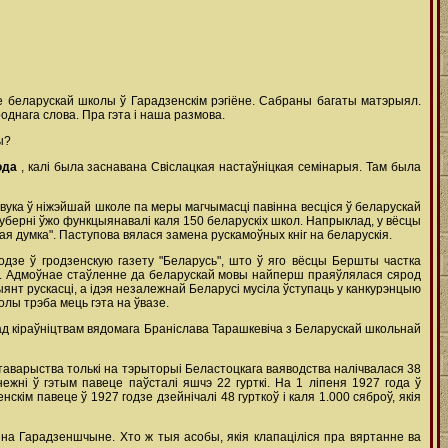
не беларускай школы ў Гарадзенскім рэгіёне. Сабраны багаты матэрыял.
днага слова. Пра гэта і наша размова.
ы?
года
, калі была заснавана Свіслацкая настаўніцкая семінарыя. Там была
авука ў ніжэйшай школе па меры магчымасці павінна весціся ў беларускай
 губерні ўжо функцыянавалі каля 150 беларускіх школ. Напрыклад, у вёсцы
ая думка". Паступова вялася замена рускамоўных кніг на беларускія.
одзе ў гродзенскую газету "Беларусь", што ў яго вёсцы Бершты частка
ку. Адмоўнае стаўленне да беларускай мовы найперш праяўлялася сярод
янт рускасці, а ідэя незалежнай Беларусі мусіла ўступаць у канкурэнцыю
лы трэба мець гэта на ўвазе.
пад кіраўніцтвам вядомага Браніслава Тарашкевіча з Беларускай школьнай
х таварыства толькі на тэрыторыі Беластоцкага ваяводства налічвалася 38
нежні ў гэтым павеце паўсталі яшчэ 22 гурткі. На 1 ліпеня 1927 года ў
нскім павеце ў 1927 годзе дзейнічалі 48 гурткоў і каля 1.000 сяброў, якія
на Гарадзеншчыне. Хто ж тыя асобы, якія клапаціліся пра вяртанне ва