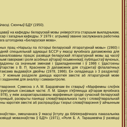
ласці. Скончыў БДУ (1950).
рацаваў на кафедры беларускай мовы універсітэта старшым выкладчыкам,
сар і загадчык кафедры. У 1979 г. атрымаў званне заслужанага работніка
вага штогодніка «Беларуская мова».
ных прац «Нарысы па гісторыі беларускай літаратурнай мовы» (1960) і
дняй спецыяльнай адукацыі БССР у якасці вучэбнага дапаможніка для
ааналізаваны працэс развіцця беларускай літаратурнай мовы ад часоў
і гаворкамі і роля асобных аўтараў пісьменнікаў, публіцыстаў вучоных,
адзены са значнымі зменамі і ўдакладненнямі і ў 1986 г. ўдастоены
тарстве з В. П. Краснеем 2і дапаможнік для студэнтаў філалагічных
таксама выдаваўся двойчы (1978, 1986). Ен складаецца з 3 раздзелаў:
а. У кожным раздзеле даюцца кароткія звесткі аб літаратурнай мове
 і заданнямі для аналізу і самакантролю.
аўтварэння. Сумесна з А. М. Бардовічам ён стварыў «Марфемны слоўнік
труктурныя сэнсавыя часткі. Л. М. Шакун з'яўляецца аўтарам вучэбнага
978), у якім ахарактарызаваны марфемныя сродкі сучаснай беларускай
 і функцый, раскрыты паняцці словаўтваральнага тыпу і словаўтваральнай
зены кароткія звесткі аб распрацоўцы тэорыі словаўтварэння ў айчынным
наўства», змешчанага ў якасці ўступу да бібліяграфічнага паказальніка
звіццё мовазнаўства ў БДУ» (1971), «Роля Б. А. Тарашкевіча ў развіцці