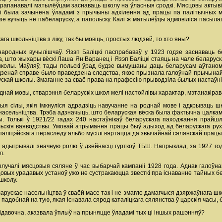
прапанавалі матылёўцам заснаваць школу на ўласныя сродкі. Мясцовы актывіст
 і была зачынена ўладамі з прычыны адхілення ад працы па палітычных ма
дзе вучыць не пабеларуску, а папольску. Калі ж матылёўцы адмовіліся пасыла
га школьніцтва з ліку, так бы мовіць, простых людзей, то хто яны?
народных вучылішчаў. Язэп Баліцкі паспрабаваў у 1923 годзе заснаваць
, што жыхары вёскі Лаша Ян Варанец і Язэп Баліцкі стаяць на чале беларуска
колы. Маўляў, тады польскі ўрад будзе вымушаны даць беларусам аўтаномію
адзенай справе было праведзена следства, якое прызнала галоўнай прычына
ускай школы. Змаганне за сваё права на прафесію прыводзіла былых настаўнік
днай мовы, стварэння беларускіх школ мелі настойлівы характар, мэтанакір
ыя сілы, якія імкнуліся адрадзіць навучанне на роднай мове і адкрываць 
 насельніцтва. Трэба адзначыць, што беларуская вёска была фактычна цалкам 
ы. Толькі ў 1921/22 гадах 240 настаўнікаў беларускага паходжання прайшл
ьскія ваяводствы. Умовай атрымання працы быў адыход ад беларускага руху 
 паліцэйскага пераследу альбо мусілі вяртацца да звычайнай сялянскай працы
 адыгрывалі значную ролю ў дзейнасці гурткоў ТБШ. Напрыклад, за 1927 го
л.
учалі мясцовыя сяляне ў час выбарчай кампаніі 1928 года. Аднак галоўна
овых урадавых устаноў ужо не сустракаюцца звесткі пра існаванне тайных бе
школу.
ларускае насельніцтва ў сваёй масе так і не змагло дамагчыся дзяржаўнага ш
падобнай на тую, якая існавала сярод каталіцкага сялянства ў царскія часы, б
ідавочна, аказвала ўплыў на прыняцце ўладамі тых ці іншых рашэнняў?