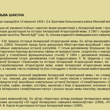
ЛЬВА ШАКУНА
н нарадзіўся 14 верасня 1926 г. ў в. Браткава Капыльскага раёна Менскай воб
цыю аб ужыванні поўных і кароткіх форм прыметнікаў у беларускай мове і п
рскую дысертацыю па гісторыі беларускай літаратурнай мовы. З 1967 г. прафе
ам часопіса "Веснік БДУ" (сер. 4), членам рэдкалегіі міжведамаснага навуко
 Л.М. Шакуна гісторыя беларускай літаратурнай мовы. Ен аўтар манаграфіч
ы» (1963). Апошняя праца была дапушчана Міністэрствам вышэйшай і сярэ
шэйшых навучальных устаноў рэспублікі. У гэтым дапаможніку ўпершыню пр
істарычнага перыяду вызначаны сферы яе выкарыстання, суадносіны з народным
раў у станаўленні функцыянальных стыляў. У 1984 г. дапаможнік перавыд
апаўненнем гэтага дапаможніка стаў падрыхтаваны Л. М. Шакуном у сааў
оў Беларусі «Практыкум па гісторыі беларускай літаратурнай мовы», які 
старабеларуская літаратурная мова, новая беларуская літаратурная мов
, а таксама тэксты помнікаў па ўсіх стагоддзях з лінгвістычнымі каментарыямі
оўцы праблем сучаснай марфемікі беларускай літаратурнай мовы і яе слов
5 тыс. лексем), дзе зафіксавана каля 60 тысяч лексем з чляненнем іх на с
х факультэтаў вышэйшых навучальных устаноў Беларусі «Словаўтварэнне» (1
стаўка, суфікс, конфікс, постфікс, канчатак) з боку іх выражэння, значэння
а беларускага словаўтварэня наогул і розных часцін мовы паасобку, прывед
скага мовазнаўства. Ен аўтар «Кароткага агляду развіцця беларускага моваз
сама артыкулаў «50 гадоў беларускага савецкага мовазнаўства» (1969), «Ра
. Ф. Карскі як даследчык гісторыі беларускай мовы» (1985).