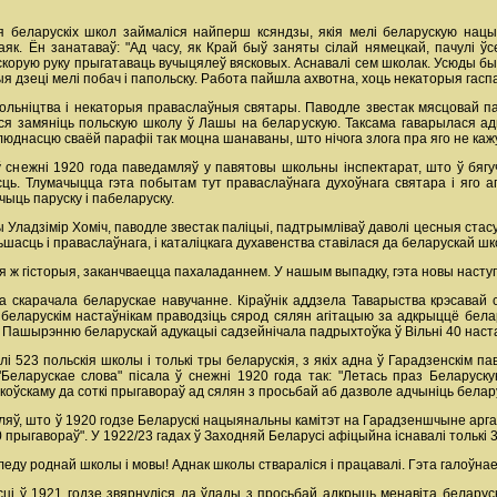
 беларускіх школ займаліся найперш ксяндзы, якія мелі беларускую нацыя
ваяк. Ён занатаваў: "Ад часу, як Край быў заняты сілай нямецкай, пачулі ў
а скорую руку прыгатаваць вучыцялеў вясковых. Аснавалі сем школак. Усюды 
 дзеці мелі побач і папольску. Работа пайшла ахвотна, хоць некаторыя гаспа
кольніцтва і некаторыя праваслаўныя святары. Паводле звестак мясцовай пал
ўся замяніць польскую школу ў Лашы на беларускую. Таксама гаварылася 
юднасцю сваёй парафіі так моцна шанаваны, што нічога злога пра яго не каж
ў снежні 1920 года паведамляў у павятовы школьны інспектарат, што ў бя
ь. Тлумачыцца гэта побытам тут праваслаўнага духоўнага святара і яго агі
чыць паруску і пабеларуску.
Уладзімір Хоміч, паводле звестак паліцыі, падтрымліваў даволі цесныя стасу
ьшасць і праваслаўнага, і каталіцкага духавенства ставілася да беларускай ш
ая ж гісторыя, заканчваецца пахаладаннем. У нашым выпадку, гэта новы нас
іва скарачала беларускае навучанне. Кіраўнік аддзела Таварыства крэсавай
еларускім настаўнікам праводзіць сярод сялян агітацыю за адкрыццё белар
. Пашырэнню беларускай адукацыі садзейнічала падрыхтоўка ў Вільні 40 наста
алі 523 польскія школы і толькі тры беларускія, з якіх адна ў Гарадзенскім
а "Беларускае слова" пісала ў снежні 1920 года так: "Летась праз Бела
оўскаму да соткі прыгавораў ад сялян з просьбай аб дазволе адчыніць белару
яў, што ў 1920 годзе Беларускі нацыянальны камітэт на Гарадзеншчыне арга
0 прыгавораў". У 1922/23 гадах ў Заходняй Беларусі афіцыйна існавалі толькі
еду роднай школы і мовы! Аднак школы ствараліся і працавалі. Гэта галоўнае
і ў 1921 годзе звярнуліся да ўлады з просьбай адкрыць менавіта беларуск