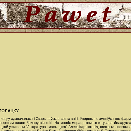
 ПОЛАЦКУ
олацку адзначалася і Скарынаўскае свята кнігі. Упершыню змяніўся яго фармат
першым плане беларускія кнігі. На многіх мерапрыемствах гучала беларуская
кай установы "Літаратура і мастацтва" Алесь Карлюкевіч, паэты мясцовага л