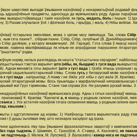
 ўвазе шматлікія выпадкі ўжывання назоўнікаў у ненарматыўнай родавай ф
ць адушаўлёныя прадметы, адносіцца да мужчынскага роду. Аднак параўнаем:
рмы выкарыстоўваюцца і такія назоўнікі, як
гусь, медаль, боль
і іншыя: 1) Ід
у; 3) Разам злучалася ўсё: і фізічная боль, і крыўда, і жаль; 4) Нібы воблак
нікаў гістарычна зменлівая, можа з цягам часу змяняцца. Так, слова
Сібі
чым гэта пахне?.. сібірам пахне. Сібір, Сібір, галубчык! (В. ДунінМарцінкевіч
у Сібір далёкую, у катаргу векавечную!.. (М. Гарэцкі). Гэта слова ў якасці на
мове, павінна кваліфікавацца як нічым не апраўданае парушэнне літаратур
ся "рыштанты" рэдка.
 моўную норму, нельга разглядаць як нешта "статыстычна сярэдняе", найбо
публіцыстычных тэкстах варыянт
што (нібы, як, быццам) з гуся вада
выкарысто
ей). Аднак менавіта гэты варыянт
(што з гусі вада
) трэба лічыць узорным і а
дзенай сацыяльнагістарычнай з'явы. Слова
гусь
у беларускай мове назоўнік
о з гусі вада
, напрыклад:
А таму і не бяда: усё нібы з гусі вада
(К. Крапіва)
ускай літаратурнай мовы. Вось прыклады з марфалагічнай няправільнасцю пры 
адкрывай жа! Груз тэрміновы. Стане там справа ўся. Не разумее рускай мовы. З 
у неадушаўлёных назоўнікаў мужчынскага роду. Адны з гэтых назоўнікаў маюц
 прапанаваў К. Крапіва: "Канчаткі
а, я
маюць у родным склоне назоўнікі, якія
ўсеанса
). Усе астатнія назоўнікі гэтага скланення маюць у родным склоне кан
ктар, хмызняк
).
ыты з адступленнем ад нормы: 1) Наяўнасць такога варыянтнага раду з'ява
лая і ў душы зычлівая яму, што незнарок засцярог ад граха.
лоне адзіночнага ліку пры ўжыванні фразеалагічных зваротаў з кампанента
без года тыдзень
(І. Шамякін, С. Грахоўскі, А. Ставер, А. Казловіч),
не паказ
у не падточыць
(І. Мележ, М. Лупсякоў, Э. Валасевіч) і
камар носа не падточ