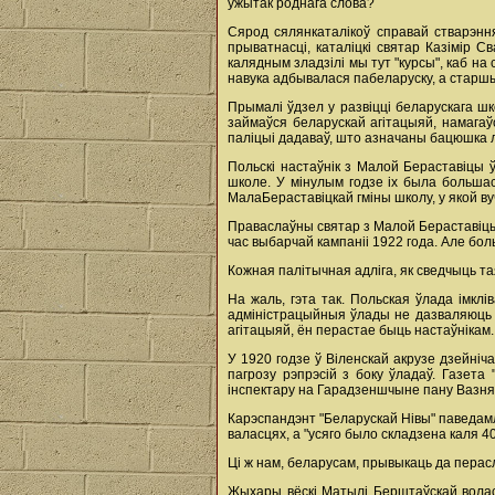
ўжытак роднага слова?
Сярод сялянкаталікоў справай стварэння
прыватнасці, каталіцкі святар Казімір С
калядным зладзілі мы тут "курсы", каб н
навука адбывалася пабеларуску, а старшыя
Прымалі ўдзел у развіцці беларускага ш
займаўся беларускай агітацыяй, намага
паліцыі дадаваў, што азначаны бацюшка л
Польскі настаўнік з Малой Бераставіцы 
школе. У мінулым годзе іх была большасц
МалаБераставіцкай гміны школу, у якой ву
Праваслаўны святар з Малой Бераставіцы 
час выбарчай кампаніі 1922 года. Але бол
Кожная палітычная адліга, як сведчыць т
На жаль, гэта так. Польская ўлада імкл
адміністрацыйныя ўлады не дазваляюць б
агітацыяй, ён перастае быць настаўнікам
У 1920 годзе ў Віленскай акрузе дзейніч
пагрозу рэпрэсій з боку ўладаў. Газет
інспектару на Гарадзеншчыне пану Вазняк
Карэспандэнт "Беларускай Нівы" паведамл
валасцях, а "усяго было складзена каля 4
Ці ж нам, беларусам, прывыкаць да перасл
Жыхары вёскі Матылі Берштаўскай воласц