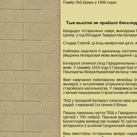
Памёр Леў Шакун у 1996 годзе.
Тыя высілкі не прайшлі бяссле
Кандыдат гістарычных навук, выкладчык 
Цяпер, у год 85годдзя Таварыства Белару
Спадар Сяргей, ці ёсць канкрэтная дата,
Найперш хацелася б адзначыць наступн
ўведзена беларуская мова выкладання і д
Беларускі сялянскі з'езд Гарадзеншчыны
мове. У сакавіку 1919 года ў Гародні быў
Прыгодзічы Верцялішкаўскай воласці такую
Факт навучання пабеларуску вяскоўцы ўс
жыхароў з энтузіязмам успрыняла белару
старэйшага насельніцтва. У свядомасці з
з вельмі пашыраным стэрэатыпам аб немагч
ТБШ у Заходняй Беларусі пачала сваю д
радай, створанай 1га ліпеня ў Вільні.
Першы лакальны гурток ТБШ у Гарадзенс
гурткоў і 700 сяброў. Прычым вылучаўся 
Беластоцкім ваяводстве існаваў 91 гурток.
аб'ядналіся ў асобнай Гродзенскай акруз
Ваш змястоўны гістарычны экскурс надзв