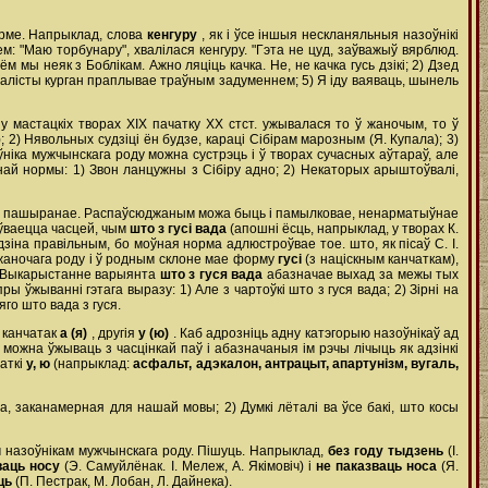
орме. Напрыклад, слова
кенгуру
, як і ўсе іншыя нескланяльныя назоўнікі
 "Маю торбунару", хвалілася кенгуру. "Гэта не цуд, заўважыў вярблюд.
зём мы неяк з Боблікам. Ажно ляціць качка. Не, не качка гусь дзікі; 2) Дзед
. Хвалісты курган праплывае траўным задуменнем; 5) Я іду ваяваць, шынель
р
у мастацкіх творах ХІХ пачатку ХХ стст. ужывалася то ў жаночым, то ў
); 2) Нявольных судзіці ён будзе, караці Сібірам марозным (Я. Купала); 3)
зоўніка мужчынскага роду можна сустрэць і ў творах сучасных аўтараў, але
най нормы: 1) Звон ланцужны з Сібіру адно; 2) Некаторых арыштоўвалі,
льш пашыранае. Распаўсюджаным можа быць і памылковае, ненарматыўнае
ўваецца часцей, чым
што з гусі вада
(апошні ёсць, напрыклад, у творах К.
дзіна правільным, бо моўная норма адлюстроўвае тое. што, як пісаў С. І.
 жаночага роду і ў родным склоне мае форму
гусі
(з націскным канчаткам),
. Выкарыстанне варыянта
што з гуся вада
абазначае выхад за межы тых
ўжыванні гэтага выразу: 1) Але з чартоўкі што з гуся вада; 2) Зірні на
яго што вада з гуся.
ь канчатак
а (я)
, другія
у (ю)
. Каб адрозніць адну катэгорыю назоўнікаў ад
 можна ўжываць з часцінкай паў і абазначаныя ім рэчы лічыць як адзінкі
чаткі
у, ю
(напрыклад:
асфальт, адэкалон, антрацыт, апартунізм, вугаль,
, заканамерная для нашай мовы; 2) Думкі лёталі ва ўсе бакі, што косы
м назоўнікам мужчынскага роду. Пішуць. Напрыклад,
без году тыдзень
(І.
ваць носу
(Э. Самуйлёнак. І. Мележ, А. Якімовіч) і
не паказваць носа
(Я.
ыць
(П. Пестрак, М. Лобан, Л. Дайнека).