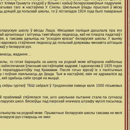
 Клімук Грымута з'ездзіў у Вільню і набыў беларускамоўныя падручнікі.
тывах таго ж настаўніка У. Сінілы. Школьныя ўлады прыслалі ў вёску
ць дзяцей да польскай школы, то ў лістападзе 1924 года былі пакараныя
 беларускую школу ў вёсцы Лаша. Мясцовая паліцыя дасылала пра яго
й арганізацыі і агітуюць тамтэйшую люднасць, каб не плаціла падаткаў і
, а таксама адчыніць на "усходніх крэсах" беларускія школы. У выніку
й варожага стаўлення люднасці да польскай дзяржавы менавіта агітацыю
аў у беларускі рух.
аванасць, жаданне…
школы, то гэтая барацьба за школу на роднай мове аб'яднала найбольш
забяспечаная ўласнымі настаўніцкімі кадрамі. І адначасова ў 1925 годзе
і перападрыхтоўку пад Кракавам. Пасля гэтых курсаў іх з палітычных
і поўная лаяльнасць да ўрада. Тыя ж настаўнікі, якія не адракаліся ад
, каб здабыць сабе сродкі на жыццё.
д сябры гурткоў ТБШ сабралі ў Гродзенскім павеце каля 1500 пісьмовых
й праблемай з'яўлялася тое, што школьнае пытанне стала па сутнасці
ларускіх школ. Вяскоўцы пад пагрозай значнага штрафу мусілі пасылаць
кольніцтва на роднай мове. Прыватныя беларускія школы таксама не мелі
еларускі рух стварыць не змог.