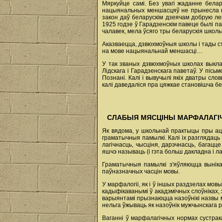
Мяркуйце самі. Без увагі жаданне бела
нацыянальных меншасцяў не прынесла нія
закон даў беларускім дзеячам добрую ле
1925 годзе ў Гарадзенскім павеце былі п
чалавек, мела ўсяго тры беларускія школы
Аказваецца, дзвюхмоўныя школы і тады ста
на мове нацыянальнай меншасці…
У так званых дзвюхмоўных школах выклад
Лідскага і Гарадзенскага паветаў. У піс
Познані. Калі і вывучылі якіх дватры сло
калі даведаліся пра цяжкае становішча бел
СЛАБЫЯ МЯСЦІНЫ МАРФАЛАГІ
Як вядома, у школьнай практыцы пры ацэ
граматычныя памылкі. Калі іх разглядац
лагічнасць, чысціня, дарэчнасць, багац
яшчэ называць (і гэта больш дакладна і л
Граматычныя памылкі з'яўляюцца вынік
паўназначных часцін мовы.
У марфалогіі, як і ў іншых раздзелах мо
кадыфікаванымі ў акадэмічных слоўніках,
варыянтамі прызнаюцца назоўнікі назвы 
нельга ўжываць як назоўнік мужчынскага ро
Ваганні ў марфалагічных нормах сустрак