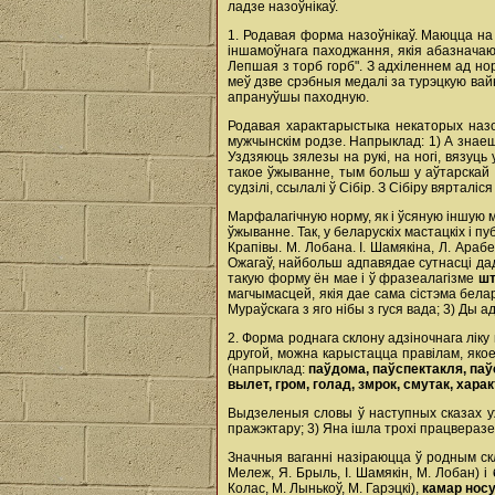
ладзе назоўнікаў.
1. Родавая форма назоўнікаў. Маюцца на
іншамоўнага паходжання, якія абазначаю
Лепшая з торб горб". З адхіленнем ад но
меў дзве срэбныя медалі за турэцкую вайн
апрануўшы паходную.
Родавая характарыстыка некаторых назоў
мужчынскім родзе. Напрыклад: 1) А знаеш, 
Уздзяюць зялезы на рукі, на ногі, вязуць 
такое ўжыванне, тым больш у аўтарскай 
судзілі, ссылалі ў Сібір. З Сібіру вярталі
Марфалагічную норму, як і ўсяную іншую
ўжыванне. Так, у беларускіх мастацкіх і 
Крапівы. М. Лобана. І. Шамякіна, Л. Араб
Ожагаў, найбольш адпавядае сутнасці да
такую форму ён мае і ў фразеалагізме
шт
магчымасцей, якія дае сама сістэма белар
Мураўскага з яго нібы з гуся вада; 3) Ды 
2. Форма роднага склону адзіночнага лік
другой, можна карыстацца правілам, якое
(напрыклад:
паўдома, паўспектакля, па
вылет, гром, голад, змрок, смутак, хара
Выдзеленыя словы ў наступных сказах уж
пражэктару; 3) Яна ішла трохі працверазе
Значныя ваганні назіраюцца ў родным ск
Мележ, Я. Брыль, І. Шамякін, М. Лобан) і
Колас, М. Лынькоў, М. Гарэцкі),
камар нос