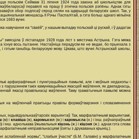
яцце польскім Сеймам 31 ліпеня 1924 года закона аб школьніцтве для
аўбеларусаў перавялі на працу ў этнічна польскія рэгіёны. Аднак гэты
аваўся збор подпісаў сярод сялян на адкрыццё беларускіх школ. Так, у
нацыянальная меншасць ІІ Рэчы Паспалітай, а гэта больш аднаго мільёна
ся 1683 вучні.
а навучання на "сваёй", у нашым выпадку польскай ці рускай, і ў дадатак
 змясціла ў лістападзе 1928 года ліст з мястэчка Астрына. Гэта мяжа
на існуе вось пытанне. Настаўніца перадусім яе не ведае, бо прыехала з
х, і гэтым ганьбіць беларускую мову. Цікава, што вучні Астрынскай школы,
лькі арфаграфічныя і пунктуацыйныя памылкі, але і моўныя недахопы і
 з парушэннем такіх камунікацыйных якасцей маўлення, як дакладнасць,
ўленчай якасці правільнасці маўлення. Таму граматычныя памылкі можна
ныя на маўленчай практыцы правілы формаўтварэння і словазмянення
ых, індывідуальнааўтарскіх варыянтаў. Так, марфалагічнымі варыянтамі,
іш
(м) і
клавіша
(ж),
каромысел
(м.) і
каромысла
(н.) і інш. раўнапраўнымі
ё)
і інш. аднолькава ўжывальныя
кішэнь
(ж.) і
кішэня
(ж.). аднак гэта слова
з марфалагічнымі няправільнасцямі ўзяты з друкаваных крыніц.).
і аслабленай нормы", "слабыя ўчасткі" (Б.М. Галавін) у марфалагічным