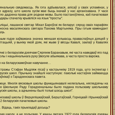
нальную свядомасць. Як гэта адбывалася, апісаў у сваіх успамінах, у
се адразу, што школа зусім мае быць іначай у нас арганізавана. У часе
было дадзена права для роднае мовы. Было пастаноўлена, каб пачатковая
дары спачатку крывіліся на язык "просты".
іцыі, лашанскі святар Міхал Бароўскі як беларус сярод сваіх парафіян
адносна масалянскага святара Пахома Мартыняка. Пры гэтым камендант
уць.
гучым годзе заўважана значна меншая колькасць праваслаўных дзяцей у
тацыяй, у выніку якой дзяк, які жыве ў вёсцы Кавалі, заклаў у Кавалях
нкі з беларускім дзеячам Сяргеем Баранавым, які часта наведваў яго пад
колы і нацыянальнага руху ўвогуле абыякава, а часта проста варожа.
туп на беларускамоўнае навучанне…
 стражы Стэфан Мыдляж пісаў у кастрычніку 1919 года, што інспектар і
ускіх школ. Прычыну знайшлі наступную: паколькі настаўнік займаецца
ўнікаў з Гарадзенскага павета.
 павеце. Многія вясковыя школы функцыянавалі нелегальна, нягледзячы на
рускую Школьную Раду Горадзеншчыны было падана польскаму школьнаму
скія школы, а адчынены былі толькі шэсць школ".
нізаваў школы ў Верцялішкаўскай, Берштаўскай, Горніцкай і Крынкаўскай
 32 беларускія пачатковыя школы.
. Відаць, такіх прыкладаў досыць?
ую школу, а не польскую. У канцы лютага 1922 года беларускія дзеячы