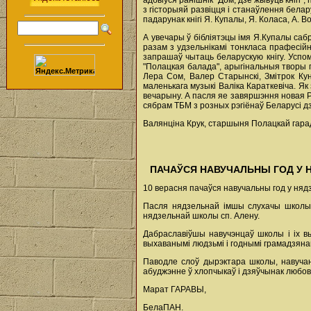
адбыўся ранішнік "Дом, дзе жывуць кнігі",
з гісторыяй развіцця і станаўлення бела
падарунак кнігі Я. Купалы, Я. Коласа, А. В
А увечары ў бібліятэцы імя Я.Купалы саб
разам з удзельнікамі тонкласа прафесійн
запрашаў чытаць беларускую кнігу. Успом
"Полацкая балада", арыгінальныя творы 
Лера Сом, Валер Старынскі, Змітрок Кун
маленькага музыкі Валіка Караткевіча. Я
вечарыну. А пасля яе завяршэння новая 
сябрам ТБМ з розных рэгіёнаў Беларусі д
Валянціна Крук, старшыня Полацкай гарад
ПАЧАЎСЯ НАВУЧАЛЬНЫ ГОД У 
10 верасня пачаўся навучальны год у няд
Пасля нядзельнай імшы слухачы школы р
нядзельнай школы сп. Алену.
Дабраславіўшы навучэнцаў школы і іх в
выхаванымі людзьмі і годнымі грамадзяна
Паводле слоў дырэктара школы, навучан
абуджэнне ў хлопчыкаў і дзяўчынак любов
Марат ГАРАВЫ,
БелаПАН.