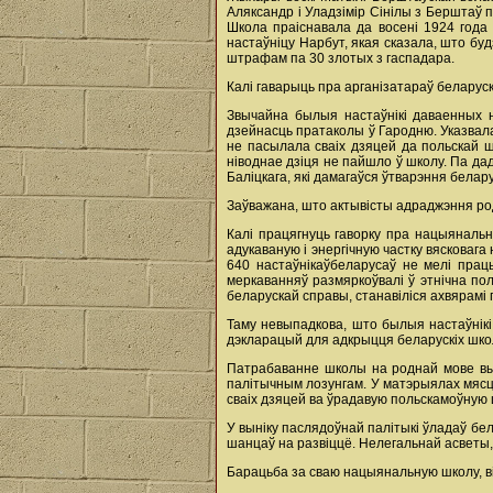
Аляксандр і Уладзімір Сінілы з Берштаў 
Школа праіснавала да восені 1924 года
настаўніцу Нарбут, якая сказала, што бу
штрафам па 30 злотых з гаспадара.
Калі гаварыць пра арганізатараў беларуска
Звычайна былыя настаўнікі даваенных 
дзейнасць пратаколы ў Гародню. Указвала
не пасылала сваіх дзяцей да польскай ш
ніводнае дзіця не пайшло ў школу. Па д
Баліцкага, які дамагаўся ўтварэння белар
Заўважана, што актывісты адраджэння ро
Калі працягнуць гаворку пра нацыянальн
адукаваную і энергічную частку вясковага
640 настаўнікаўбеларусаў не мелі прац
меркаванняў размяркоўвалі ў этнічна пол
беларускай справы, станавіліся ахвярамі
Таму невыпадкова, што былыя настаўнікі
дэкларацый для адкрыцця беларускіх шко
Патрабаванне школы на роднай мове выл
палітычным лозунгам. У матэрыялах мясц
сваіх дзяцей ва ўрадавую польскамоўную 
У выніку паслядоўнай палітыкі ўладаў бе
шанцаў на развіццё. Нелегальнай асветы, 
Барацьба за сваю нацыянальную школу, в