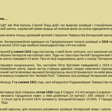
дна…
ГрДУ імя Янкі Купалы Сяргей Токць доўгі час вывучае развіццё і станаўлен
скай школы, надзвычай цікава ведаць аб кожным кроку на шляху адраджэння ро
 якую можна лічыць адліковай кропкай стварэння Таварыства Беларускай школ
ае. Беларускамоўная адукацыя на Гарадзеншчыне пачала развіццё
з 1916 
а восені 1918 года прайшлі перападрыхтоўку 144 настаўнікі.
 прыняў
у снежні 1918
года пастанову, у якой было запісана, што школьная н
 утвораны Беларускі настаўніцкі саюз. Тады на тэрыторыі былой Гарадзенскай
 школу наведвалі 23 вучні. Пра яе быў надрукаваны допіс у газеце "Беларуск
прымалі неадназначна. Так, настаўнік Пётр Васілевіч паведамляў у 1919 г
скамоўную школу. Аднак частка ставіцца адмоўна і жадае навучання парус
начнай часткі вясковых жыхароў беларускасць яшчэ ўспрымалася як нейкі вары
ымасці існавання без "вялікай Расіі". Гаворачы пра развіццё беларускай шко
зейнасць
7
га снежня 1921
года, калі аб'ядналіся Радашковіцкае Таварыства 
кім павеце быў створаны
летам 1926
года ў Скідалі. А ў лістападзе ў шэрага
менавіта Гарадзенскі павет, у якім дзейнічалі 19 гурткоў і 348 сяброў. У с
 У гэтыя гурткі ўступілі 1824 чалавекі (у Заходняй Беларусі 10.584). У Гарадзе
е ТБШ.
ычай карысны для агульнага разумення развіцця беларускай мовы і школы 