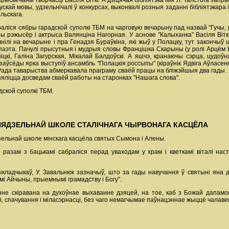
 прысвечаны творчасці Васіля Віткі. А дзіцячая бібліятэка імя Л. Талстога запр
рускай мовы, удзельнічалі ў конкурсах, выконвалі розныя заданні бібліятэка
ольскага.
раліся сябры гарадской суполкі ТБМ на чарговую вечарыну пад назвай "Гучы
ы рэжысёр і актрыса Валянціна Нагорная. У аснове "Калыханка" Васіля Віткі.
нілі на вечарыне і пра Генадзя Бураўкіна, які жыў у Полацку, тут закончы
паэта. Пачулі прысутныя і мудрыя словы Францішка Скарыны (у ролі Арцём 
іцкі, Галіна Загурская, Мікалай Балдоўскі. А яшчэ, кранаючы сэрца, цудо
к заўсёды ярка выступіў ансамбль "Полацкія россыпы" (кіраўнік Ядвіга Аўлас
Рада таварыства абмеркавала праграму сваёй працы на бліжэйшыя два гады. 
зяліцца досведам сваёй работы на старонках "Нашага слова".
ской суполкі ТБМ.
НЯДЗЕЛЬНАЙ ШКОЛЕ СТАЛІЧНАГА ЧЫРВОНАГА КАСЦЁЛА
зельнай школе мінскага касцёла святых Сымона і Алены.
азам з бацькамі сабраліся перад уваходам у храм і кветкамі віталі наст
ыкладчыкаў, У. Завальнюк зазначыў, што за гады навучання ў святыні яна 
мі Айчыны, прыемнымі грамадству і Богу".
не скіравана на духоўнае выхаванне дзяцей, на тое, каб з Божай дапамог
і, спачування і міласэрнасці, без чаго немагчымае паўнацэннае жыццё чалаве