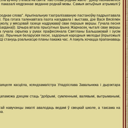
асіла вучняў 3 класа на свята "Каб слова роднае жыло". Дзеці пазнаёміліся
ра і паказалі нядрэннае веданне роднай мовы. Самыя актыўныя атрымалі ў
, роднае слова". Арыгінальную тэатралізаваную пастаноўку падрыхтавала
 Пра гэтага таленавітага паэта нагадвала і выстава, дзе Вася Вясёлкін
ў школу, у мясцовай газеце надрукаваў свае першыя вершы. Гучала песня
Багданаў). Шчыра вітала прысутных Ірына Жарнасек, чыталі свае вершы
ўна гучала скрыпка у руках прафесіянала Святланы Бальшаковай і зусім
енка). Лірычныя беларускія песні, задорныя народныя мелодыі ўпрыгожылі
Ці стануць рэальнасцю планы пакажа час. А пакуль хочацца прапанаваць
аяцеля касцёла, ксяндзамагістра Уладзіслава Завальнюка і дырэктара
дапаможа дзецям стаць "добрымі, сумленнымі, валявымі, вытрыманымі,
ай навучэнцы змаглі авалодаць ведамі ў свецкай школе, а таксама на
ка.