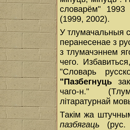
словарём" 1993 
(1999, 2002).
У тлумачальныя с
перанесенае з ру
з тлумачэннем яго
чего. Избавиться
"Словарь русск
"Пазбегнуць
за
чаго-н." (Тл
літаратурнай мовы
Такім жа штучны
пазбягаць
(рус