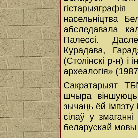
гістарыяграфія
насельніцтва Бе
абследавала ка
Палессі. Дасл
Курадава, Гарад
(Столінскі р-н) і 
археалогія» (198
Сакратарыят ТБ
шчыра віншуюць
зычаць ёй імпэту 
сілаў у змаганні
беларускай мовы 