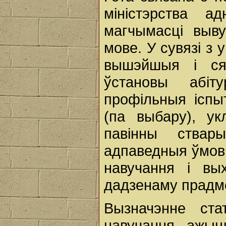
міністэрства 
магчымасці выву
мове. У сувязі з
вышэйшыя і ся
ўстановы абі
профільныя іспы
(па выбару), у
павінны ствар
адпаведныя ўмов
навучання і вы
дадзенаму прадме
Вызначэнне ст
навучання ажы