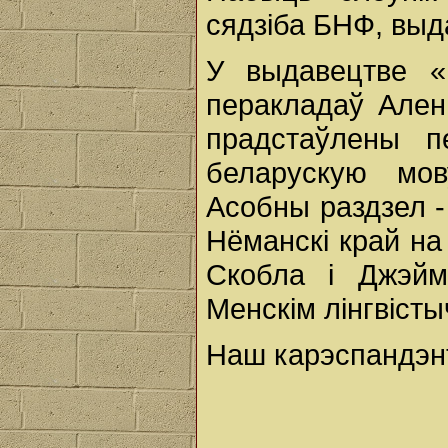
сядзіба БНФ, выд
У выдавецтве «Б
перакладаў Але
прадстаўлены п
беларускую мов
Асобны раздзел -
Нёманскі край на
Скобла і Джэйм
Менскім лінгвісты
Наш карэспандэн