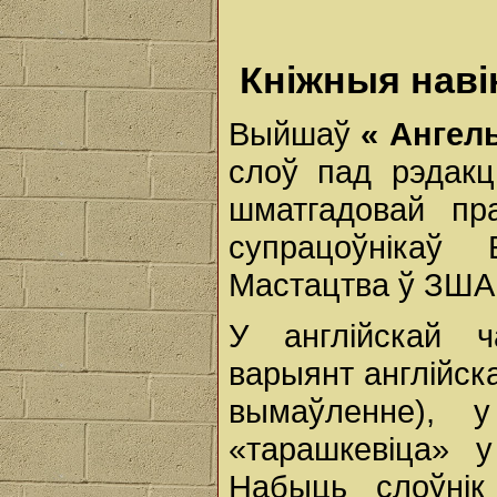
Кніжныя наві
Выйшаў
«
Ангел
слоў пад рэдакц
шматгадовай пр
супрацоўнікаў 
Мастацтва ў ЗША 
У англійскай ч
варыянт англійск
вымаўленне), 
«тарашкевіца» 
Набыць слоўнік