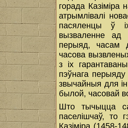
горада Казіміра
атрымлівалі нова
пасяленцы ў і
вызваленне ад 
перыяд, часам д
часова вызвлены
з іх гарантаван
пэўнага перыяду
звычайныя для інш
былой, часовай во
Што тычыцца са
паселішчаў, то 
Казіміра (1458-14