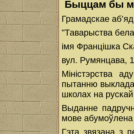
Быццам бы мо
Грамадскае аб'я
"Таварыства бел
імя Францішка С
вул. Румянцава, 13
Міністэрства ад
пытанню выкладан
школах на рускай
Выданне падручні
мове абумоўлена
Гэта звязана з 