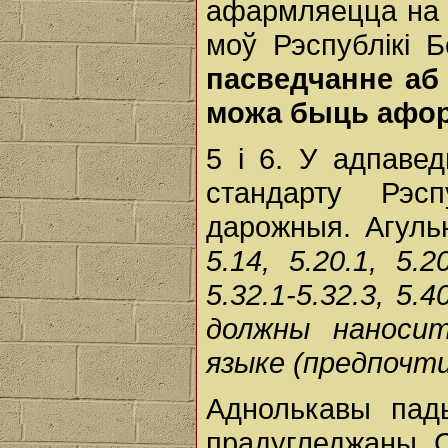
афармляецца на 
моў Рэспублікі 
пасведчанне аб 
можа быць афор
5 і 6. У адпавед
стандарту Рэсп
дарожныя. Агуль
5.14, 5.20.1, 5.20
5.32.1-5.32.3, 5.4
должны наносит
языке (предпоч
Аднолькавы пад
прадугледжаны С