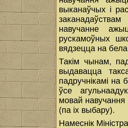
выканаўчых і ра
заканадаўствам
навучанне ажы
рускамоўных шко
вядзецца на бела
Такім чынам, пад
выдавацца так
падручнікамі на 
ўсе агульнааду
мовай навучання 
(па іх выбару).
Намеснік Міністра