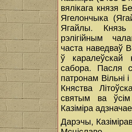
вялікага князя Б
Ягелончыка (Яга
Ягайлы. Князь 
рэлігійным чал
часта наведваў В
ў каралеўскай 
сабора. Пасля с
патронам Вільні 
Княства Літоўск
святым ва ўсім
Казіміра адзнача
Дарэчы, Казіміра
Мсціславе.