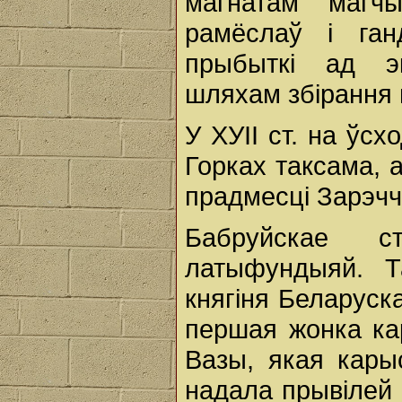
магнатам магч
рамёслаў і га
прыбыткі ад эк
шляхам збірання 
У ХУІІ ст. на ўсх
Горках таксама, а
прадмесці Зарэчча
Бабруйскае с
латыфундыяй. Т
княгіня Беларуск
першая жонка кар
Вазы, якая кары
надала прывілей 