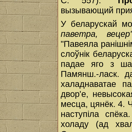
С. 557):
"Пр
вызывающий прия
У беларускай м
паветра, веце
"Павеяла ранішн
слоўнік беларуска
падае яго з ша
Памянш.-ласк. д
халаднаватае па
двор'е, невысока
месца, цянёк. 4. 
наступіла спёка
холаду (ад хвал