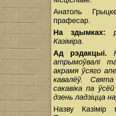
Анатоль Грыцке
прафесар.
На здымках:
Казіміра.
Ад рэдакцыі.
атрымоўвалі т
акрамя ўсяго апе
кавалёў. Свят
сакавіка па ўсё
дзень ладзіцца на
Назву Казімір