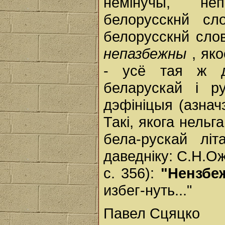
немінучы, неп
белорусскнй сл
белорусскнй слова
непазбежны
, як
- усё тая ж да
беларускай і р
дэфініцыя (азнач
Такі, якога нельг
бела-рускай лі
даведніку: С.Н.Ож
с. 356):
"Нензбе
избег-нуть..."
Павел Сцяцко