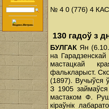
№ 4 0 (776) 4 КА
130 гадоў з 
БУЛГАК
Ян (6.10
на Гарадзенскай 
мастацкай кра
фалькларыст. Скон
(1897). Вучыўся ў
З 1905 займаўся
мастаком Ф. Руш
кіраўнік лабарат