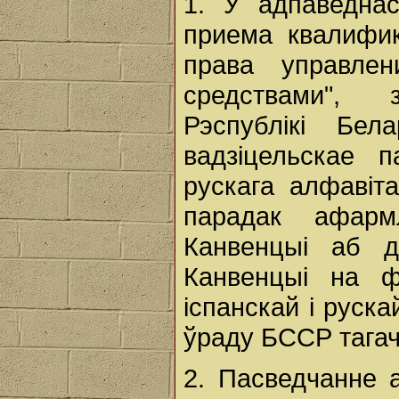
1. У адпаведна
приема квалифи
права управлен
средствами",
Рэспублікі Бе
вадзіцельскае 
рускага алфавіта
парадак афарм
Канвенцыі аб д
Канвенцыі на фр
іспанскай і руска
ўраду БССР тагач
2. Пасведчанне а