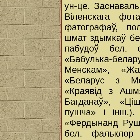
ун-це. Заснавал
Віленскага фот
фатографаў, пол
шмат здымкаў бел.
пабудоў бел. 
«Бабулька-бел
Менскам», «Жа
«Беларус з Ме
«Краявід з Ашм
Багданаў», «Ці
пушча» і інш.)
«Фердынанд Рушч
бел. фальклор 