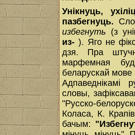
Унікнуць, ухіл
пазбегнуць.
Сл
избегнуть
(з ун
из-
). Яго не фік
дзя. Пра шту
марфемная бу
беларускай мове
Адпаведнікамі 
словы, зафіксава
"Русско-белору
Коласа, К. Крапів
бачым:
"Избегну
мінуць, мінуць". 