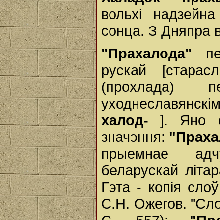
вольхі надзейна
сонца. З Дняпра
"Прахалода"
п
рускай [старас
(прохлада) 
уходнеславянскі
халод-
]. Яно 
значэння:
"Праха
прыемнае адч
беларускай літар
Гэта - копія слоў
С.Н. Ожегов. "Сло