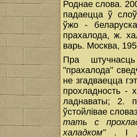
Роднае слова. 200
падаецца ў слоў
ўжо - беларуска
прахалода, ж. ха
варь. Москва, 1953
Пра штучнасц
"прахалода" свед
не згадваецца гэ
прохладность - х
ладнаваты; 2. п
ўстойлівае слова
тать с прохлад
халадком"
. I 