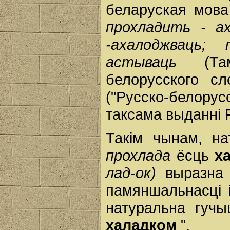
беларуская мова
прохладить - ах
-ахалоджваць; 
астываць
(Т
белорусского сл
("Русско-белорус
таксама выданні Р
Такім чынам, н
прохлада
ёсць
х
лад-ок)
выразна
памяншальнасці і
натуральна гучы
халадком
".