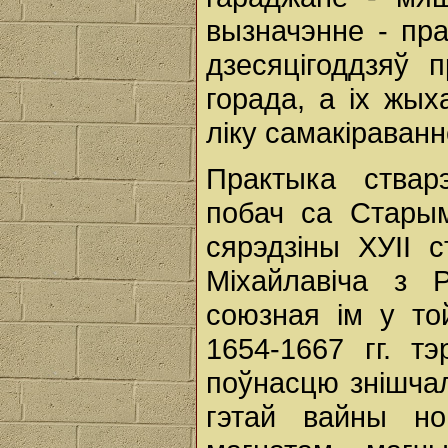
вызначэнне - пра
дзесяцігоддзяў 
горада, а іх жы
ліку самакіраванн
Практыка ствар
побач са Стары
сярэдзіны ХУІІ 
Міхайлавіча з Р
союзная ім у то
1654-1667 гг. т
поўнасцю знішчал
гэтай вайны но