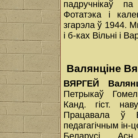
падручнікаў па
Фотатэка і кал
згарэла ў 1944. М
і б-ках Вільні і В
Валянціне Вяр
ВЯРГЕЙ
Валя
Петрыкаў Гомель
Канд. гіст. на
Працавала ў Б
педагагічным ін-це
Беларусі. Асн