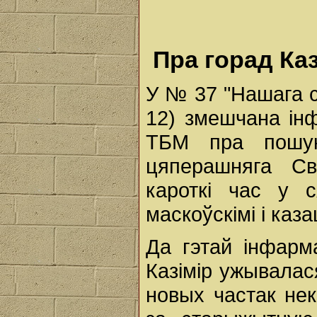
Пра горад Каз
У № 37 "Нашага с
12) змешчана ін
ТБМ пра пошук
цяперашняга Св
кароткі час у с
маскоўскімі і каза
Да гэтай інфарм
Казімір ужывалася
новых частак нек