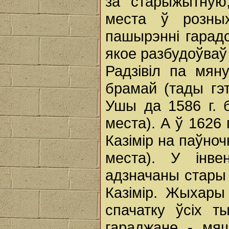
за старыжытную
места ў розны
пашырэнні гарадс
якое разбудоўваў
Радзівіл па мян
брамай (тады гэт
Ушы да 1586 г. 
места). А ў 1626
Казімір на паўно
места). У інве
адзначаны стары 
Казімір. Жыхары
спачатку ўсіх т
гараджане - мяш