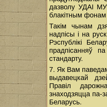
дазволу УДАІ МУ
блакітным фонам і
Такім чынам дз
надпісы і на рус
Рэспублікі Бел
прадпісанняў п
стандарту.
7. Як Вам паведа
выдавецкай дзе
Правіл дарожн
знаходзяцца па-з
Беларусь.