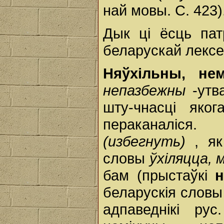
най мовы. С. 423)
Дык ці ёсць пат
беларускай лексе
Няўхільны, не
непазбежны
-ут
шту-чнасці як
пераканаліся
(избегнуть)
, я
словы
ўхіляцца, 
бам (прыстаўкі
н
беларускія слов
адпаведнікі ру