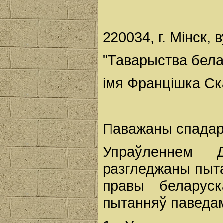
220034, г. Мінск, 
"Таварыства бел
імя Францішка С
Паважаны спадар
Упраўленнем 
разгледжаны пыта
правы беларуск
пытанняў паведа