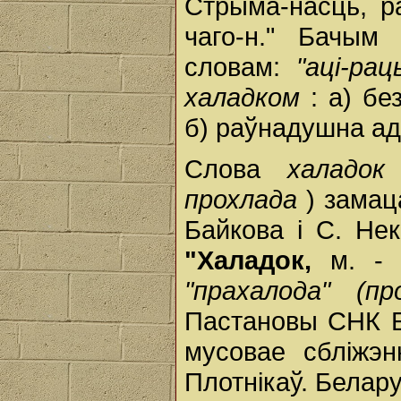
Стрыма-насць, р
чаго-н." Бачым
словам:
"аці-ра
халадком
: а) бе
б) раўнадушна ад-
Слова
халадо
прохлада
) замац
Байкова і С. Нек
"Халадок,
м. - 
"прахалода" (п
Пастановы СНК Б
мусовае сбліжэн
Плотнікаў. Белару