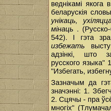
веднікамі якога
беларускія слов
унікаць, ухіляц
мінаць
. (Русско
542). I гэта з
избежать
выст
адзінкі, што з
русского языка" 
"Избегать, избегн
Зазначым да гэ
значэнні: 1. Збегч
2. Сцячы - пра ўсё
многіх" (Тлумача