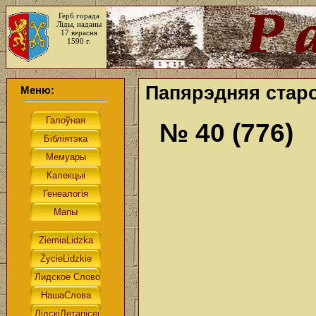
Герб горада
Ліды, наданы
17 верасня
1590 г.
Папярэдняя старо
Меню:
№ 40 (776)