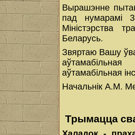
Вырашэнне пытан
пад нумарамі 3
Міністэрства тр
Беларусь.
Звяртаю Вашу ўва
аўтамабільна
аўтамабільная інс
Начальнік А.М. М
Трымацца сва
Халадок
-
пра