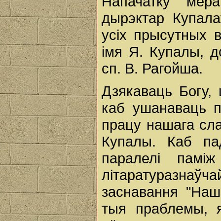
Напачатку мер
дырэктар Купала
усіх прысутных 
імя Я. Купалы, д
сп. В. Рагойша.
Дзякаваць Богу, 
каб ушанаваць 
працу нашага слав
Купалы. Каб пад
паралелі паміж 
літаратуразнаў
заснавання "Наш
тыя праблемы, я