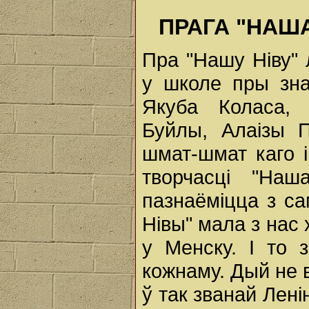
ПРАГА "НАШ
Пра "Нашу Ніву" 
у школе пры зна
Якуба Коласа, 
Буйлы, Алаізы П
шмат-шмат каго і
творчасці "Наш
пазнаёміцца з с
Нівы" мала з нас 
у Менску. I то 
кожнаму. Дый не в
ў так званай Лені