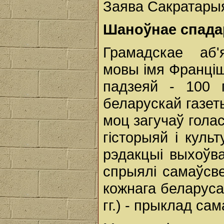
Заява Сакратары
Шаноўнае
спада
Грамадскае аб'
мовы імя Франці
падзеяй - 100
беларускай газет
моц загучаў гола
гісторыяй і куль
рэдакцыі выхоўва
спрыялі самаўсв
кожнага беларуса
гг.) - прыклад с