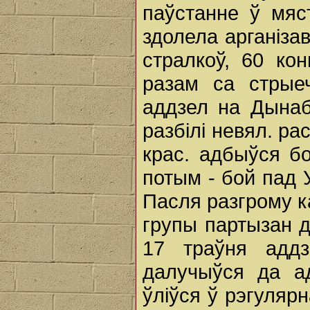
паўстанне ў мяст
здолела арганіза
стралкоў, 60 кон
разам са стрые
аддзел на Дынабу
разбілі невял. ра
крас. адбыўся б
потым - бой пад У
Пасля разгрому к
групы партызан д
17 траўня аддз
далучыўся да ад
ўліўся ў рэгулярн