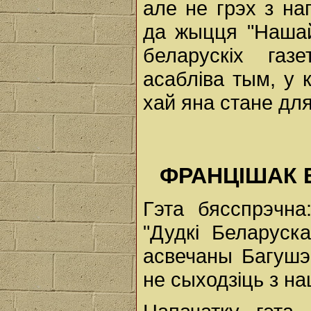
але не грэх з на
да жыцця "Нашай
беларускіх газ
асабліва тым, у к
хай яна стане для
ФРАНЦІШАК Б
Гэта бясспрэчн
"Дудкі Беларуск
асвечаны Багушэ
не сыходзіць з на