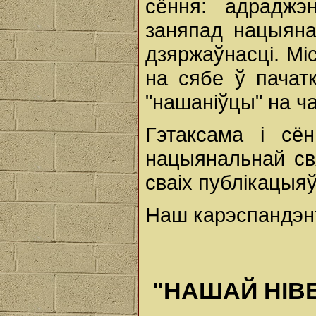
сёння: адраджэ
заняпад нацыяна
дзяржаўнасці. Мі
на сябе ў пачатк
"нашаніўцы" на ч
Гэтаксама і сё
нацыянальнай св
сваіх публікацыяў
Наш карэспандэн
"НАШАЙ НІВЕ"