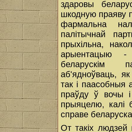
здаровы белару
шкодную праяву п
фармальна нал
палітычнай парт
прыхільна, нако
арыентацыю -
беларускім п
аб'ядноўваць, як
так і паасобныя 
праўду ў вочы і
прыяцелю, калі 
справе беларуска
От такіх людзей 