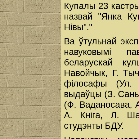
Купалы 23 кастры
назвай "Янка Ку
Нівы"."
Ва ўтульнай эксп
навуковымі па
беларускай кул
Навойчык, Г. Тычк
філосафы (Ул. К
выдаўцы (З. Сань
(Ф. Ваданосава, 
А. Кніга, Л. Ша
студэнты БДУ.