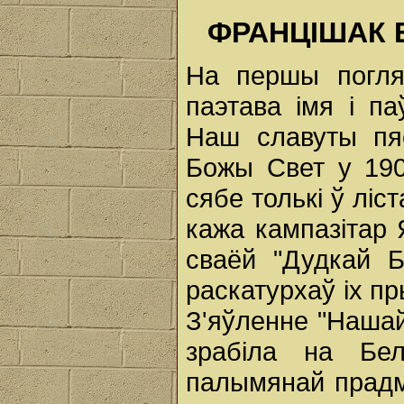
ФРАНЦІШАК Б
На першы погля
паэтава імя і п
Наш славуты пяс
Божы Свет у 190
сябе толькі ў ліст
кажа кампазітар 
сваёй "Дудкай Б
раскатурхаў іх 
З'яўленне "Нашай 
зрабіла на Бе
палымянай прадм