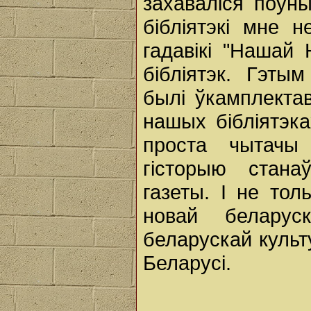
захаваліся поўн
бібліятэкі мне 
гадавікі "Нашай
бібліятэк. Гэты
былі ўкамплектав
нашых бібліятэка
проста чытачы
гісторыю стан
газеты. I не тол
новай беларус
беларускай культ
Беларусі.