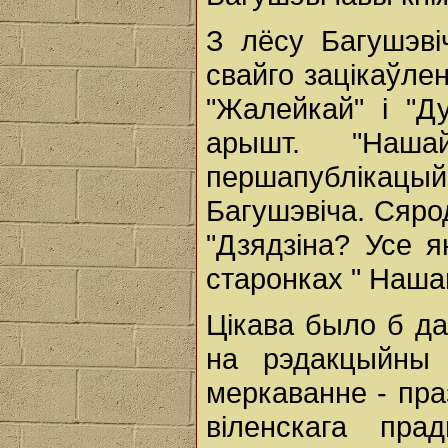
З лёсу Багушэві
свайго зацікаўле
"Жалейкай" і "Д
арышт. "Наш
першапублікац
Багушэвіча. Сярод
"Дзядзіна? Усе 
старонках " Нашай
Цікава было б да
на рэдакцыйны 
меркаванне - пра
віленскага пра