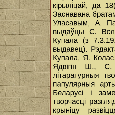
кірыліцай, да 18
Заснавана братамі 
Уласавым, А. Па
выдаўцы С. Вольс
Купала (з 7.3.19
выдавец). Рэдакт
Купала, Я. Колас,
Ядвігін Ш., С
літаратурныя тв
папулярныя арты
Беларусі і зам
творчасці разгля
крыніцу развіц