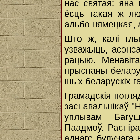
нас святая: яна
ёсць такая ж лю
альбо нямецкая, а
Што ж, калі глы
узважыць, асэнса
рацыю. Менавіта
прыспаны беларус
шых беларускіх га
Грамадскія погляд
заснавальнікаў "
уплывам Багуш
Паадмоў. Распір
аднаго будучага 