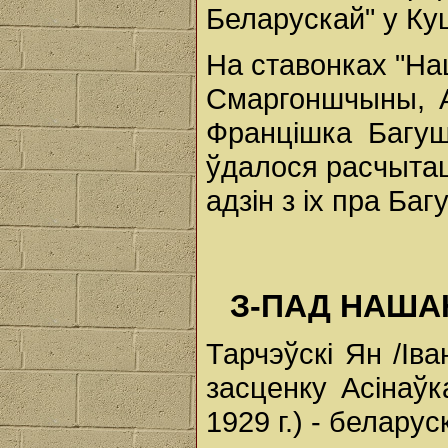
Беларускай" у Ку
На ставонках "На
Смаргоншчыны, 
Францішка Багуш
ўдалося расчытаць
адзін з іх пра Ба
З-ПАД НАША
Тарчэўскі Ян /Іва
засценку Асінаўк
1929 г.) - белару