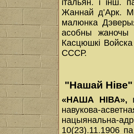
італьян. і інш. 
Жаннай д'Арк. М
малюнка Дэверыя
асобны жаночы б
Касцюшкі Войска
СССР.
"Нашай Ніве" 
«НАША НІВА»,
навукова-асветн
нацыянальна-адр
10(23).11.1906 па