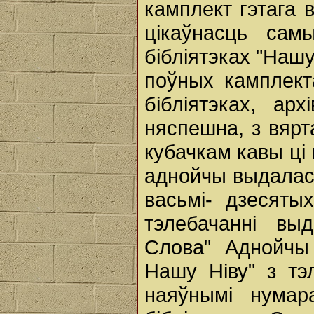
камплект гэтага 
цікаўнасць сам
бібліятэках "Наш
поўных камплект
бібліятэках, ар
няспешна, з вярта
кубачкам кавы ці
аднойчы выдалася
васьмі- дзесяты
тэлебачанні выд
Слова" Аднойчы
Нашу Ніву" з тэл
наяўнымі нумар