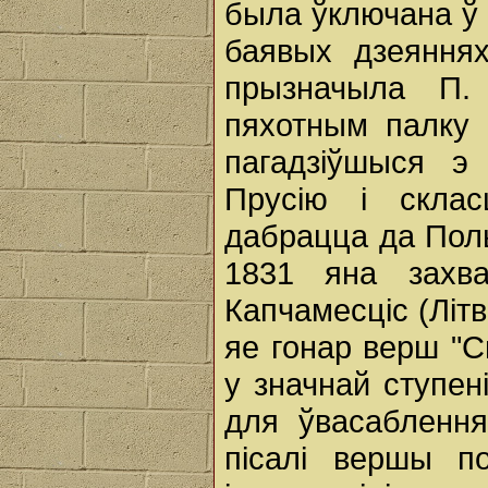
была ўключана ў 
баявых дзеяннях
прызначыла П.
пяхотным палку 
пагадзіўшыся э
Прусію і скла
дабрацца да Поль
1831 яна захв
Капчамесціс (Літва
яе гонар верш "С
у значнай ступе
для ўвасаблення
пісалі вершы пол