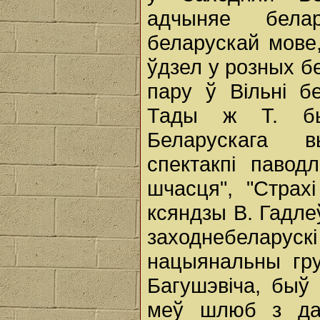
адчыняе бела
беларускай мове
ўдзел у розных бе
пару ў Вільні б
Тады ж Т. быў
Беларускага в
спектакпі павод
шчасця", "Страхі
ксяндзы В. Гадлеў
заходнебелар
нацыянальны гру
Багушэвіча, быў
меў шлюб з дач