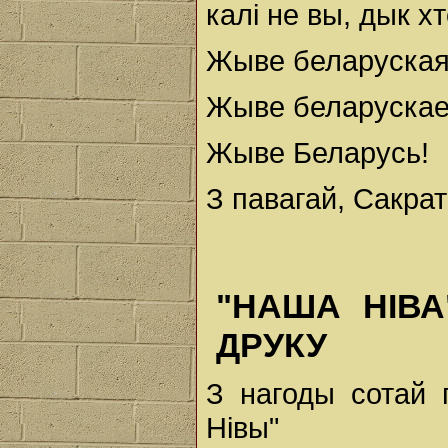
калі не вы, дык хт
Жыве беларуская
Жыве беларускае
Жыве Беларусь!
З павагай, Сакра
"НАША НІВА
ДРУКУ
З нагоды сотай 
Нівы"