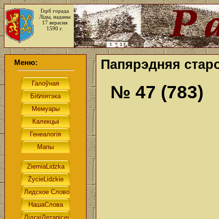
Герб горада
Ліды, наданы
17 верасня
1590 г.
Папярэдняя старо
Меню:
№ 47 (783)