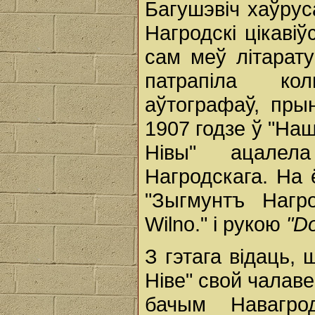
Багушэвіч хаўруса
Нагродскі цікаві
сам меў літарату
патрапіла кол
аўтографаў, пры
1907 годзе ў "Наш
Нівы" ацалел
Нагродскага. На
"Зыгмунтъ Нагро
Wilno." і рукою
"Do
З гэтага відаць,
Ніве" свой чалаве
бачым Навагро