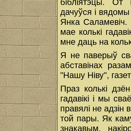
бібліятэцы. От
дачуўся і вядомы
Янка Саламевіч. 
мае колькі гадав
мне даць на кольк
Я не паверыў св
абставінах раза
"Нашу Ніву", газе
Праз колькі дзё
гадавікі і мы св
правялі не адзін 
той пары. Як кам
знакавым, накі