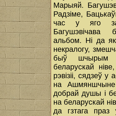
Марыяй. Багушэв
Радзіме, Бацькаў
час у яго зас
Багушэвічава б
альбом. Ні да я
некралогу, змешча
быў шчырым б
беларускай ніве
рэвізіі, сядзеў у
на Ашмяншчыне 
добрай душы і бе
на беларускай ніве
да гзтага праз