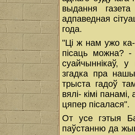
выдання газета
адпаведная сітуа
года.
"Ці ж нам ужо ка
пісаць можна? -
суайчыннікаў, у
згадка пра нашы
трыста гадоў та
вялі- кімі панамі
цяпер пісалася".
От усе гэтыя Ба
паўстанню да жыц