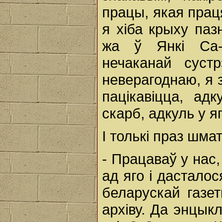
працы, якая прац
я хіба крыху паз
жа ў Янкі Са-л
нечаканай суст
неверагоднаю, я
пацікавіцца, ад
скарб, адкуль у я
I толькі праз шма
- Працаваў у нас,
ад яго і дастало
беларускай газет
архіву. Да энцыкл