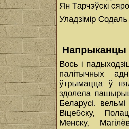
Ян Тарчэўскі сярод
Уладзімір Содаль
Напрыканцы 
Вось і падыходзі
палітычных ад
ўтрымацца ў нял
здолела пашырыц
Беларусі. вельм
Віцебску, Полац
Менску, Магілё