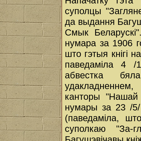
Напачатку гэта
суполцы "Заглян
да выдання Багушэ
Смык Беларускі"
нумара за 1906 г
што гэтыя кнігі 
паведаміла 4 /
абвестка бял
удакладненнем,
канторы "Нашай
нумары за 23 /5/
(паведаміла, ш
суполкаю "За-
Багушэвічавы кні