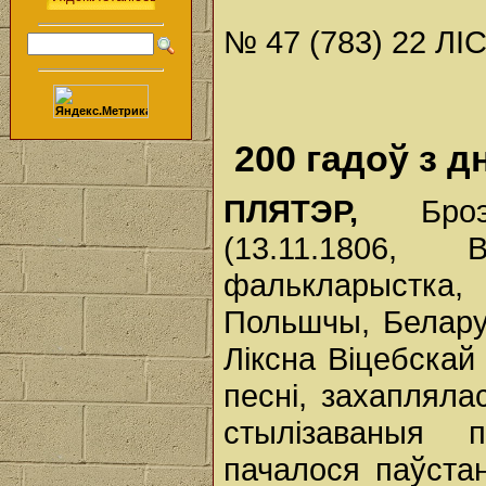
№ 47 (783) 22 ЛI
200 гадоў з 
ПЛЯТЭР,
Броэл
(13.11.1806,
фалькларыстка,
Польшчы, Беларус
Ліксна Віцебскай 
песні, захапляла
стылізаваныя 
пачалося паўста