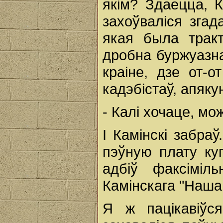
якім? Здаецца, 
захоўваліся згад
якая была тракт
дробна буржуазна
краіне, дзе от-о
кадэбістаў, апякун
- Калі хочаце, мо
I Камінскі забраў
пэўную плату куп
адбіў факсіміл
Камінскага "Наша 
Я ж пацікавіўс