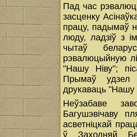
Пад час рэвалюцы
засценку Асінаўк
працу, падымаў 
люду, ладзіў з і
чытаў белару
рэвалюцыйную л
"Нашу Ніву"; пі
Прымаў удзел 
друкаваць "Нашу 
Неўзабаве за
Багушэвічаву пл
асветніцкай прац
ў Заходняй Бел