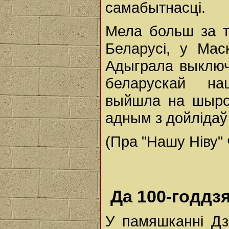
самабытнасці.
Мела больш за т
Беларусі, у Мас
Адыграла выключ
беларускай на
выйшла на шыро
адным з дойлідаў
(Пра "Нашу Ніву" 
Да 100-годдз
У памяшканні Дз