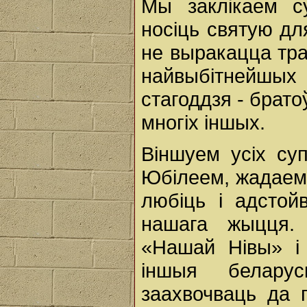
Мы заклікаем с
носіць святую дл
не выракацца тра
найвыбітнейшых
стагоддзя - брато
многіх іншых.
Віншуем усіх су
Юбілеем, жадаем 
любіць і адстой
нашага жыцця. 
«Нашай Нівы» і
іншыя белару
заахвочваць да г