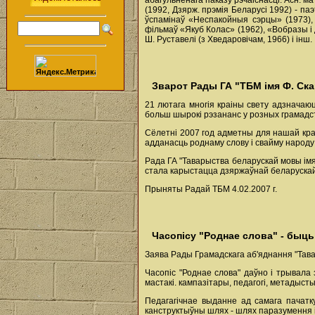
абагульненага паказу рэчаіснасці. Асн. м
(1992, Дзярж. прэмія Беларусі 1992) - паэ
ўспамінаў «Неспакойныя сэрцы» (1973), 
фільмаў «Якуб Колас» (1962), «Вобразы і 
Ш. Руставелі (з Хведаровічам, 1966) і інш.
Зварот Рады ГА "ТБМ імя Ф. Ск
21 лютага многія краіны свету адзначаю
больш шырокі рэзананс у розных грамадст
Сёлетні 2007 год адметны для нашай краі
адданасць роднаму слову і свайму народу
Рада ГА "Таварыства беларускай мовы імя
стала карыстацца дзяржаўнай беларускай
Прыняты Радай ТБМ 4.02.2007 г.
Часопісу "Роднае слова" - быць
Заява Рады Грамадскага аб'яднання "Тав
Часопіс "Роднае слова" даўно і трывала
мастакі. кампазітары, педагогі, метадысты
Педагагічнае выданне ад самага пачатк
канструктыўны шлях - шлях паразумення і