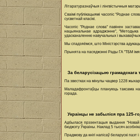
Літаратуразнаўчыя і лінгвістычныя матэр
Сваімі публікацыямі часопіс "Роднае сл
сусветнай класікі.
Часопіс "Роднае слова" павінен застава
нацыянальнае адраджэнне", "Методыка 
удасканаленню навучальных і выхаваўчых
Мы спадзяёмся, што Міністэрства адукацы
Прынята на пасяджэнні Рады ГА "ТБМ імя 
За беларусізацыю грамадскага 
Па звестках на мінулы чацвер 1228 жыхар
Маладафронтаўцы плануюць таксама нак
горада.
Украінцы не забыліся пра 125-г
Адбылася прэзентацыя выдання "Новай зя
бюджэту Ўкраіны. Наклад 5 тысяч асобніка
Прадмову да кнігі напісаў беларускі паэт