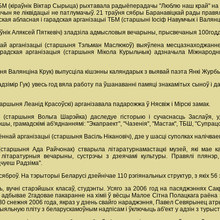
БМ (кіраўнік Віктар Сырыца) рыхтавала радыёперадачы "Люблю наш край" на 
ычын яе ліквідацыі не патлумачыў. 21 траўня сябры Баранавіцкай рады правя
бская абласная і гарадская арганізацыі ТБМ (старшыні Іосіф Навумчык і Валян
аўнік Аляксей Пяткевіч) зладзіла адмысловыя вечарыны, прысвечаныя 100год
ай арганізацыі (старшыня Тэльман Маслюкоў) выяўлена месцазнаходжанне бы
арадская арганізацыя (старшыня Мікола Курыльчык) адзначыла Міжнародны
ня Валянціна Крук) выпусціла кішэнны каляндарык з выявай паэта Янкі Жур
адзімір Гук) увесь год вяла работу па ўшанаванні памяці знакамітых сыноў і 
таршыня Леанід Красоўскі) арганізавала падарожжа ў Нясвіж і Мірскі замак.
 (старшыня Вольга Шарэйка) даследуе гісторыю і сучаснасць Заслаўя, у
шы, грамадскімі аб'яднаннямі: "Экапраект", "Чазенія", "Мастак", ТБШ, "Супрац
най арганізацыі (старшыня Васіль Нікановіч), дзе у шасці суполках налічвае
таршыня Ада Райчонак) стварыла літаратурнамастацкі музей, які мае ка
іі, літаратурныя вечарыны, сустрэчы з дзеячамі культуры. Правялі плянэр
дчуеш Радзіма".
яброў. На тэрыторыі Беларусі дзейнічае 110 рэгіянальных структур, з якіх 56
 вучні старэйшых класаў, студэнты. Усяго за 2006 год на пасяджэннях Сакр
і адбывае 2гадовае пакаранне на хіміі ў вёсцы Малое Сітна Полацкага раёна 
 30 снежня 2006 года, якраз у дзень свайго нараджэння, Павел Севярынец ат
рыяльную пліту з беларускамоўным надпісам і ўключыць аб'ект у адзін з тур