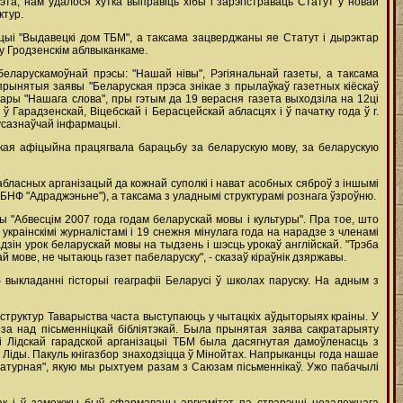
эта, нам удалося хутка выправіць хібы і зарэгістраваць Статут у новай
ктур.
ыі "Выдавецкі дом ТБМ", а таксама зацверджаны яе Статут і дырэктар
 у Гродзенскім аблвыканкаме.
еларускамоўнай прэсы: "Нашай нівы", Рэгіянальнай газеты, а таксама
прынятыя заявы "Беларуская прэса знікае з прылаўкаў газетных кіёскаў
мары "Нашага слова", пры гэтым да 19 верасня газета выходзіла на 12ці
 Гарадзенскай, Віцебскай і Берасцейскай абласцях і ў пачатку года ў г.
усазнаўчай інфармацыі.
якая афіцыйна працягвала барацьбу за беларускую мову, за беларускую
бласных арганізацый да кожнай суполкі і нават асобных сяброў з іншымі
БНФ "Адраджэньне"), а таксама з уладнымі структурамі рознага ўзроўню.
ы "Абвесцім 2007 года годам беларускай мовы і культуры". Пра тое, што
раінскімі журналістамі і 19 снежня мінулага года на нарадзе з членамі
зін урок беларускай мовы на тыдзень і шэсць урокаў англійскай. "Трэба
 мове, не чытаюць газет пабеларуску", - сказаў кіраўнік дзяржавы.
ыкладанні гісторыі геаграфіі Беларусі ў школах паруску. На адным з
 структур Таварыства часта выступаюць у чытацкіх аўдыторыях краіны. У
оза над пісьменніцкай бібліятэкай. Была прынятая заява сакратарыяту
ямі Лідскай гарадской арганізацыі ТБМ была дасягнутая дамоўленасць з
 Ліды. Пакуль кнігазбор знаходзіцца ў Мінойтах. Напрыканцы года нашае
ратурная", якую мы рыхтуем разам з Саюзам пісьменнікаў. Ужо пабачылі