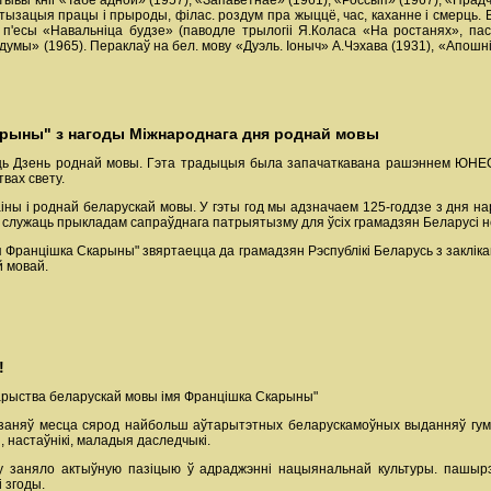
атывы кніг «Табе адной» (1957), «Запаветнае» (1961), «Россып» (1967), «Пра
тызацыя працы і прыроды, філас. роздум пра жыццё, час, каханне і смерць. Выс
п'есы «Навальніца будзе» (паводле трылогіі Я.Коласа «На ростанях», пас
думы» (1965). Пераклаў на бел. мову «Дуэль. Іоныч» А.Чэхава (1931), «Апошні
арыны" з нагоды Міжнароднага дня роднай мовы
ць Дзень роднай мовы. Гэта традыцыя была запачаткавана рашэннем ЮНЕСКА
вах свету.
ны і роднай беларускай мовы. У гэты год мы адзначаем 125-годдзе з дня нар
 служаць прыкладам сапраўднага патрыятызму для ўсіх грамадзян Беларусі н
 Францішка Скарыны" звяртаецца да грамадзян Рэспублікі Беларусь з заклік
 мовай.
!
арыства беларускай мовы імя Францішка Скарыны"
 заняў месца сярод найбольш аўтарытэтных беларускамоўных выданняў гумані
, настаўнікі, маладыя даследчыкі.
у заняло актыўную пазіцыю ў адраджэнні нацыянальнай культуры. пашырэн
 згоды.