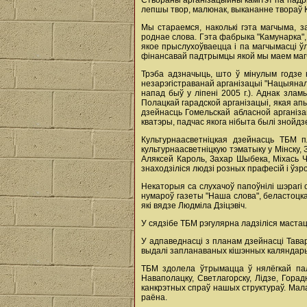
Створаны арганізацыйны камітэт па падр
лепшы твор, малюнак, выкананне твораў Ку
Мы стараемся, наколькі гэта магчыма, 
роднае слова. Гэта фабрыка "Камунарка",
якое прыслухоўваецца і па магчымасці 
фінансавай падтрымцы якой мы маем магчы
Трэба адзначыць, што ў мінулым годзе н
незарэгістраванай арганізацыі "Нацыянал
напад быў у ліпені 2005 г.). Аднак зл
Полацкай гарадской арганізацыі, якая ап
дзейнасць Гомельскай абласной арганіза
кватэры, падчас якога нібыта былі знойд
Культурнаасветніцкая дзейнасць ТБМ п
культурнаасветніцкую тэматыку у Мінску, 
Аляксей Кароль, Захар Шыбека, Міхась Ча
знаходзіліся людзі розных прафесій і ўзр
Некаторыя са слухачоў папоўнілі шэрагі
нумароў газеты "Наша слова", беластоцка
які вядзе Людміла Дзіцэвіч.
У сядзібе ТБМ рэгулярна ладзіліся мастац
У адпаведнасці з планам дзейнасці Тавар
выдалі запланаваных кішэнных каляндары
ТБМ здолела ўтрымацца ў нялёгкай палі
Наваполацку, Светлагорску, Лідзе, Горад
канкрэтных спраў нашых структураў. Мала
раёна.