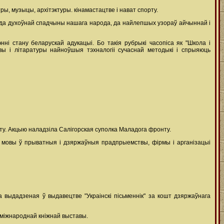
ы, музыцы, архітэктуры. кінамастацтве і нават спорту.
 да духоўнай спадчыны нашага народа, да найлепшых узораў айчыннай і
ні стану беларускай адукацыі. Бо такія рубрыкі часопіса як "Школа і
вы і літаратуры найноўшыя тэхналогіі сучаснай методыкі і спрыяюць
рту. Акцыю наладзіла Салігорская суполка Маладога фронту.
мовы ў прыватныя і дзяржаўныя прадпрыемствы, фірмы і арганізацыі
 выдадзеная ў выдавецтве "Украінскі пісьменнік" за кошт дзяржаўнага
й міжнароднай кніжнай выставы.