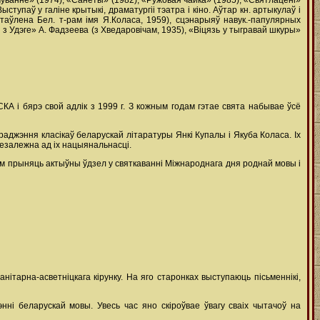
дчуванне» (1974), «Санеты» (1982), «Ружовая чайка» (1985), «Святлацені»
тупаў у галіне крытыкі, драматургіі тэатра і кіно. Аўтар кн. артыкулаў і
таўлена Бел. т-рам імя Я.Коласа, 1959), сцэнарыяў навук.-папулярных
 з Удэге» А. Фадзеева (з Хведаровічам, 1935), «Віцязь у тыгравай шкуры»
 і бярэ свой адлік з 1999 г. З кожным годам гэтае свята набывае ўсё
аджэння класікаў беларускай літаратуры Янкі Купалы і Якуба Коласа. Іх
езалежна ад іх нацыянальнасці.
ам прыняць актыўны ўдзел у святкаванні Міжнароднага дня роднай мовы і
тарна-асветніцкага кірунку. На яго старонках выступаюць пісьменнікі,
ні беларускай мовы. Увесь час яно скіроўвае ўвагу сваіх чытачоў на