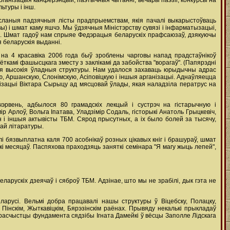
ганізацыя канферэнцый, паэтычныя чытанні, вечары паэзіі, конкурсы на
ьтуры і інш.
асланыя падзячныя лісты прадпрыемствам, якія пачалі выкарыстоўваць
) і шмат каму яшчэ. Мы ўдзячныя Міністэрству сувязі і інфарматызацыі,
е. Шмат гадоў нам спрыяе Федэрацыя беларускіх прафсаюзаў, дзякуючы
 беларускія выданні.
3 на 4 красавіка 2006 года быў зроблены чарговы напад прадстаўнікоў
ткамі фашысцкага зместу з заклікамі да забойства "ворагаў". (Папярэдні
мыя высокія ўладныя структуры. Нам удалося захаваць юрыдычны адрас
ю, Аршанскую, Слонімскую, Асіповіцкую і іншыя арганізацыі. Аднаўляецца
ізацыі Віктара Сырыцу ад мясцовай ўлады, якая наладзіла ператрус на
эрвень, адбылося 80 грамадскіх лекцый і сустрэч на гістарычную і
р Арлоў, Вольга Іпатава, Уладзімір Содаль, гісторыкі Анатоль Грыцкевіч,
ін і іншыя актывісты ТБМ. Сярод прысутных, а іх было болей за тысячу,
най літаратуры.
 бязвыплатна каля 700 асобнікаў розных цікавых кніг і брашураў, шмат
кі месяцаў. Паспяхова праходзяць заняткі семінара "Я магу жыць лепей",
арускіх дзеячаў і сяброў ТБМ. Адзінае, што мы не зрабілі, дык гэта не
арусі. Вельмі добра працавалі нашы структуры ў Віцебску, Полацку,
 Пінскім, Жыткавіцкім, Бярэзінскім раёнах. Прывяду некалькі прыкладаў
 расчыстцы фундамента сядзібы Ігната Дамейкі ў вёсцы Заполле Лідскага