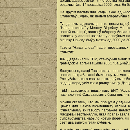
арганізацыях. Аднак Міністэрства юстыцы
рэдакцыі ўжо 14 красавіка 2006 года. Ён б
На другім пасяджэнні Рады, якое адбыл
Станіслаў Суднік, які вельмі аператыўна 
Тут дарэчы адзначыць, што цягам гадоў
"Нашага слова" у Менску, Віцебску, Мен
нашай сталіцы", заява ў абарону беласто
палосах, у апошні квартал у асноўным на 
Менску. Наклад быў у межах ад 2000 да 3
Газета "Наша слова" пасля прэзідэнцкіх
культуру.
Жыццядзейнасць ТБМ, станоўчыя вынікі яг
грамадскімі арганізацыямі (ЗБС "Бацькаў
Дзякуючы еднасці Таварыства, паспяхова 
нашыя патрабаванні былі пачутыя можна м
Рэспубліканскага савета рэктараў вышэйш
ведаць перадусім сваю родную мову. Дзеці
ТБМ падтрымала ініцыятыву БНФ "Адрадж
пасяджэнняў Сакратарыяту была прынятая
Можна сказаць, што мы працуем у адным з
цяжкія для Саюза пісьменнікаў часіны Т
"Унікальнаму кнігазбору пагражае небяс
мясцовай вертыкаллю, якая прапанавала т
супрацоўніцтва набыло новую форму. Як 
свет два выпускі гэтай рубрыкі.