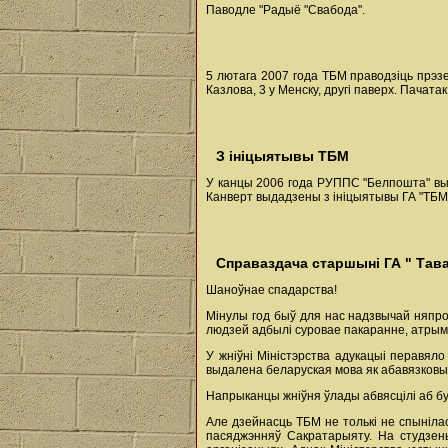
Паводле "Радыё "Свабода".
5 лютага 2007 года ТБМ праводзіць прэз
Казлова, 3 у Менску, другі паверх. Пачатак
З ініцыятывы ТБМ
У канцы 2006 года РУППС "Белпошта" выпу
Канверт выдадзены з ініцыятывы ГА "ТБМ
Справаздача старшыні ГА " Тава
Шаноўнае спадарства!
Мінулы год быў для нас надзвычай няпрос
людзей адбылі суровае пакаранне, атрыма
У жніўні Міністэрства адукацыі перавял
выдалена беларуская мова як абавязковы
Напрыканцы жніўня ўлады абвясцілі аб бу
Але дзейнасць ТБМ не толькі не спыніла
пасяджэнняў Сакратарыяту. На студзень