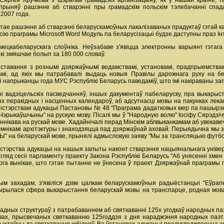
 Сяргея Кручкова з шэрагам грамадскіх арганізацыяў, як у нашай краіне, 
прыняў рашэнне аб стварэнні пры грамадскім польскім тэлебачанні спад
2007 года.
е рашэнне аб стварэнні беларускамоўных лакалізаваных прадуктаў гэтай кам
ію праграмы Microsoft Word Модуль па беларусізацыі будзе даступны праз Ін
цкабеларускага слоўніка. Неўзабаве з'явіцца электронны варыянт гэтага 
кі змяшчае болып за 180 000 словаў.
іставання з рознымі дзяржаўнымі ведамствамі, установамі, прадпрыемств
рамі, ад якіх мы патрабавалі выдаць новыя Правілы дарожнага руху на 
і напрыканцы года МУС Рэспублікі Беларусь паведаміў, што імі накіраваны за
і вадзіцельскіх пасведчанняў, іншых дакументаў пабеларуску, пра выкарыс
ых перакідных і насценных календароў, аб адсутнасці мовы на пакунках лек
ністэрствам адукацыі Пастановы № 48 "Праграма дадатковых мер па пашырэнні
Чэрыкаўшчыны" на рускую мову. Пісалі мы ў "Народную волю" Іосіфу Сярэдзічу
нікава на рускай мове. Хадайнічалі перад Мінскім аблвыканкамам аб увекавечан
омнікамі архітэктуры і знаходзяцца пад дзяржаўнай аховай. Перыядычна мы 
" на беларускай мове, прынялі адмысловую заяву "Мы за трансляцыю футбо
ністэрства адукацыі на нашыя запыты наконт стварэння нацыянальнага уніве
ляд сесіі парламенту праекту Закона Рэспублікі Беларусь "Аб унясенні змен 
ога вынікае, што гэтае пытанне не ўнесена ў праект Дзяржаўнай праграмы п
ым захадам, з'явіліся дзве цалкам беларускамоўныя радыёстанцыі "Еўрап
шырылася сфера выкарыстання беларускай мовы на транспарце, родная мова
дных структураў з патрабаваннем аб святкаванні 125х угодкаў народных паэт
х, прысвечаных святкаванню 125годдзя з дня нараджэння народных паэтаў