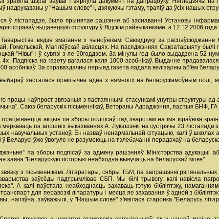
і зрабіла шэраг заўваг і вярнула дакумент на дапрацоўку. Нягледзячы на г
ыў надрукаваны у "Нашым слове" і, дзякуючы гэтаму, трапіў да ўсіх нашых стру
ося ў лістападзе, было прынятае рашэнне аб заснаванні Установы інфармац
зарэгістраваў выдавецкую структуру ў Лідскім райвыканкаме, а 12.12.2006 года
 Таварыства вядзе змаганне з чыноўнікамі Саюздруку за распаўсюджанне б
скай, Гомельскай, Магілёўскай абласцях. На пасяджэннях Сакратарыяту былі 
цкай "Нівы" і ў сувязі з яе 50годдзем. За мінулы год было выдадзена 52 ну
4х. Падпіска на газету вагалася каля 1000 асобнікаў. Выданне прадавалася ў
000 асобнікаў. За справаздачны перыяд газета падала велізарны аб'ём белар
 выбараў засталася практычна адна з нямногіх на беларускамоўным полі, 
о працы наўпрост звязаныя з пастаяннымі стасункамі унутры структуры ад а
шчына", Саюз беларускіх пісьменнікаў, Ветэраны Адраджэння, партыя БНФ, ГА 
працягваецца акцыя па зборы подпісаў пад зваротам на імя кіраўніка краін
еркаваць па апошніх выказваннях А. Лукашэнкі на сустрэчы 23 лістапада з ук
ых навучальных устаноў. Ён назваў ненармальнай сітуацыю, калі ў школах ад
 ў Беларусі ўжо ўвогуле не разумеюць на тэлебачанні перадачаў на беларускай
эньне" па зборы подпісаў за адмену рашэнняў Міністэрства адукацыі аб в
 заява "Беларускую гісторыю неабходна вывучаць на беларускай мове".
вязку з пісьменнікамі. Літаратары, сябры ТБМ, па запрашэнні рэгіянальных
аварыства заўсёды падтрымлівае СБП. Мы білі трывогу, калі навісла пагр
пека". А калі паўстала неабходнасць захаваць гэтую бібліятэку, намаганн
ранспарт для перавозкі літаратуры і месца яе захавання ў адной з бібліятэк
вы, напэўна, заўважылі, у "Нашым слове" з'явілася старонка "Беларусь літа