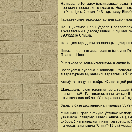
На працягу 10 гадоў Баранавіцкая рада Т
перадача перастала выходзіць. Ніхто пр
на Мілавідскай зямлі 143 гады таму. Віце
Гарадзенская гарадская арганізацыя (кір
Па ініцыятыве і пры ўдзеле Светлагорск
археалагічныя даследаванні. Слуцкая г
890годдзе Слуцка.
Полацкая гарадская арганізацыя (старшы
Пінская раённая арганізацыя (кіраўнік Ул
Пласкінь і інш.
Мікуліцкая суполка Бярэзінскага раёна (с
Заслаўская суполка "Нашчадкі Рагнеды"
літаратурным музеем Ул. Караткевіча ў Ор
Актыўна працуюць сябры Жыткавіцкай раён
Шаркаўшчынская раённая арганізацыя (с
пісьменнікаў. Тут праводзяцца экскурс
прысвечанага юбілею Ул. Караткевіча "I а
Зараз у базе дадзеных налічваецца 5379 с
У нашыя шэрагі актыўна ўступае моладзь,
узначаліў і стварыў Павел Севярынец, як
сяброў. Яны паведамілі нам пра тое, што
на месцы замчышча "Сітна" (16 ст.) мема