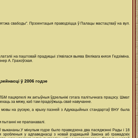
іятэка свабоды". Прэзентацыя праводзіцца ў Палацы мастацтваў на вул.
тэліі на паштовай прадукцыі з'явілася выява Вялікага князя Гедзіміна.
нер А. Грахоўская.
ейнасці ў 2006 годзе
ТБМ пацярпелі як актыўныя ўдзельнікі гэтага палітычнага працэсу. Шмат
ехаць за мяжу, каб там прадоўжыць сваё навучанне.
кай мовы на рускую, а крыху пазней з Адукацыйных стандартаў ВНУ была
м пытанні не прапанавалі.
ыў выкананы.У мінулым годзе было праведзена два пасяджэнні Рады і 18
я зробленыя у адпаведнасці з новай рэдакцыяй Закона аб грамадскіх