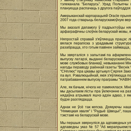
У выніку стасункаў намесніка старшыні
тэлеканала "Беларусь". Урад Полыпчы 
плануецца распачаць з другога паўгоддзя 
Амерыканскай карпарацыяй Oracle прынята
2007 года стварыць беларускамоўную верс
Мы аказалі дапамогу ў падрыхтоўцы няме
арфаграфічны слоўнік беларускай мовы, я
Няпростай справай з'яўляецца працэс л
вялася перапіска з урадавымі структу
разабрацца, хто гэтым павінен займацца, 
Мы звярталіся з запытамі па афармленн
выпуску латарэі, выданні беларускамоўн
мове службовых бланкаў, невыкананні Мі
нагоды пераводу раённай газеты "Веснік 
"СНплюс" пра цікавы артыкул Сяргея Закон
па вул. Рэвалюцыйнай, якія з'яўляюцца п
патрабаваннем выпуску праграмы "НАВІНЫ
Але, як бачым, нічога не памянялася. Мі
мы дасылаем лісты пра ўключэнне на разг
нядаўна атрымалі яшчэ адзін адказ, з як
будзе разглядацца.
Аднак не ўсё так кепска. Дзякуючы наш
"Нямецкая хваля" і "Радыё Швецыі", па
тэкстамі на беларускай мове.
Мы першыя звярнуліся да адпаведных ула
адпаведны указ № 57 "Аб мерапрыемства