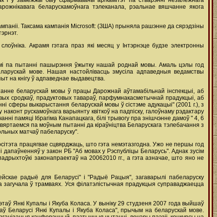
так і ў замежжы быў сфармаваны аргкамітэт па стварэнні незалежнага
арожнікавага беларускамоўнага тэлеканала, рэальнае вяшчанне якога
паніі. Таксама кампанія Microsoft: (ЗША) прыняла рашэнне да сярэдзіны
тэрнэт.
слоўніка. Акрамя гэтага праз які месяц у Інтэрнэце будзе электронны
амі па пытанні пашырэння ўжытку нашай роднай мовы. Амаль цэлы год
беларускай мове. Нашая настойлівасць змусіла адпаведныя ведамствы
пыт на кнігу ў адпаведнае выдавецтва.
танне беларускай мовы ў працы Дарожнай аўтамабільнай інспекцыі, аб
авых сродкаў, прадуктовых тавараў, парфумнакасметычнай прадукцыі, аб
 сферы выкарыстання беларускай мовы ў сістэме адукацыі" (2001 г.), з
 наконт рускамоўнага варыянту квіткоў на падпіску, галоўнаму рэдактару
ні памяці Ібрагіма Канапацкага, білі трывогу пра знішчэнне дамоў " 4, 6
звяртаемся па моўным пытанні да кіраўніцтва Беларускага тэлебачання з
льных матчаў пабеларуску".
рсітэта працягвае сцвярджаць, што гэта немэтазгодна. Ужо не першы год
і дапаўненняў у закон РБ "Аб мовах у Рэспубліцы Беларусь". Аднак зусім
адрыхтоўкі законапраектаў на 20062010 гг., а гэта азначае, што яно не
ейскае радыё для Беларусі" і "Радыё Рацыя", загаварылі пабеларуску
 загучала ў трамваях. Уся філатэлістычная прадукцыя суправаджаецца
аў Янкі Купалы і Якуба Коласа. У выніку 29 студзеня 2007 года выйшаў
 Беларусі Янкі Купалы і Якуба Коласа", прычым на беларускай мове.