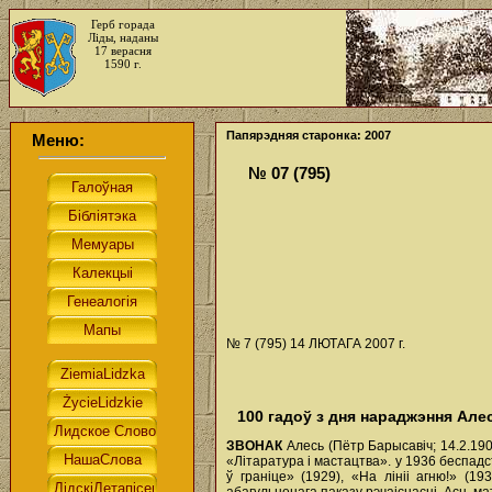
Герб горада
Ліды, наданы
17 верасня
1590 г.
Папярэдняя старонка: 2007
Меню:
№ 07 (795)
№ 7 (795) 14 ЛЮТАГА 2007 г.
100 гадоў з дня нараджэння Але
ЗВОНАК
Алесь (Пётр Барысавіч; 14.2.190
«Літаратура і мастацтва». у 1936 беспадс
ў граніце» (1929), «На лініі агню!» (