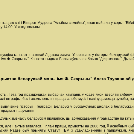
ентацыю кнігі Вінцэся Мудрова "Альбом сямейны", якая выйшла у серыі "Бібл
 у 14.00. Уваход вольны.
сціла канверт з выявай Лідскага замка. Упершыню у гісторыі беларускай філа
 імя Ф. Скарыны". Канверт выдала Барысаўская фабрыка "Дзяржзнака". Дызай
рыства беларускай мовы імя Ф. Скарыны" Алега Трусава аб дз
ты. Гэта год прэзідэнцкай выбарчай кампаніі, у ходзе якой дзесяткі сяброў 
лі штрафы, былі звольненыя з працы альбо мусілі пакінуць месца вучобы, па
о вывучэнне гісторыі і геаграфіі Беларусі ў рускамоўных школах з беларус
 прадмет навучання.
дучых зменах у беларускім правапісе, ды абмеркавання ў грамадстве па гэты
ся, але і актывізавалася. I план працы, прыняты на 2006 год, ў асноўным б
скай Радзе быў прыняты Статут ТБМ з удакладненнямі і папраўкамі, які