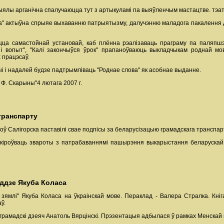
ыялы арганічна спалучаюцца тут з артыкуламі па выяўленчым мастацтве. тэатр
ова" актыўна спрыяе выхаванню патрыятызму, далучэнню маладога пакалення
цца самастойнай установай, каб плённа рэалізаваць праграму па паляпшэн
і вопыт", "Калі закончыўся ўрок" прапаноўваюць выкладчыкам роднай мо
 працэсаў.
і і надалей будзе падтрымліваць "Роднае слова" як асобнае выданне.
Ф. Скарыны"4 лютага 2007 г.
транспарту
оў Салігорска паставілі свае подпісы за беларусізацыю грамадскага транспа
іроўваць звароты з патрабаваннямі пашырэння выкарыстання беларускай 
оддзе Якуба Коласа
млі" Якуба Коласа на ўкраінскай мове. Пераклад - Валера Стралка. Кніга
ў.
 і грамадскі дзеяч Анатоль Вярцінскі. Прэзентацыя адбылася ў рамках Менска