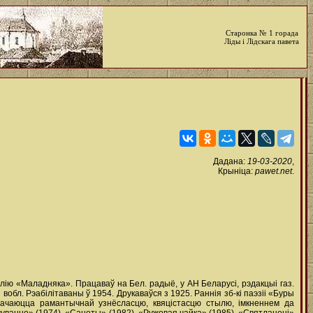
Старонка № 1 горада
Ліды і Лідскага павета
Дадана:
19-03-2020
,
Крыніца:
pawet.net
.
філію «Маладняка». Працаваў на Бел. радыё, у АН Беларусі, рэдакцыі газ.
бл. Рэабілітаваны ў 1954. Друкаваўся з 1925. Раннія зб-кі паэзіі «Буры
ызначаюцца рамантычнай узнёсласцю, квяцістасцю стылю, імкненнем да