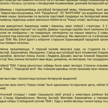
ыхтоўцы да святкавання юбілеяў. Ва ўстановах адукацыі прадугледжваецца ар
палы і Коласа, сустрэчы з беларускімі пісьменнікамі, дзеячамі беларускай кул
заўважаць і падтрымліваць рупліўцаў беларускай мовы. Напрыклад, былі д
 Чавускі масласырзавод, ААА "ПрадАктыў", ЗП "ІКАРТАЙМ" (за аздабленне кавы
ўлічвае нашы прапановы па выпуску паштовай прадукцыі на беларускай мов
масць падпісаць шэраг школьных бібліятэк на "Наша слова", выпісаць іншыя
ам даводзілася бараніцца самім і бараніць сваіх сяброў і структуры. З 
бальшавіцкая партыя" на сядзібу. Дзверы і шыльда сядзібы былі заклеены ўлё
амыснікі не знойдзены і не пакараныя, нягледзячы на нашыя звароты ў са
ынулася пад пагрозай страты сваёй легітымнасці. Мы змагаліся за Салігорску
цыі ТБМ. Мы ўзялі ўдзел у абароне старшыні Баранавіцкай гарадской арган
зены баявыя патроны.
лённа працягваецца. У першай палове мінулага года, са студзеня па ч
Заслаўі, Баранавічах, Маладэчна. Сярод выступоўцаў былі пісьменнікі Уладзімі
рняўскі, філолагі Алена Анісім і Людміла Дзіцэвіч, мастак Аляксей Марачк
остаў. Яны значна паглыбілі свае веды, дзякуючы, як лектарам, так і раздадзе
 сяброў ТБМ. Сярод прысутных заўжды было шмат моладзі. Слухачы атрымалі
й "Нівы" і "Народнай волі". Мы плануем аднавіць гэтую праграму праз некаль
кія выставы і прэзентацыі розных беларускіх выданняў.
ыства праз газету "Наша слова" былі адзначаны гістарычныя даты, юбілеі бел
каў.
тычнай сітуацыі і нават пашырыла свой уплыў у некаторых рэгіёнах Бел
ні, Слуцку, Шаркаўшчыне, Менску, Заслаўі, Магілёве, Баранавічах, а таксама
дыя сябры Слабадской суполкі ТБМ г. Ліды у жніўні месяцы пачалі працу па