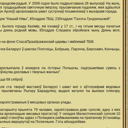
гарадскім радыё. У 2006 годзе было падрыхтавана 28 выпускаў. На жаль,
лі традыцыйную святочную імпрэзу, прысвечаную падзеям, якія адбыліся
цін Арлоў) арганізавала шмат сустрэчаў пісьменнікаў з жыхарамі горада.
дзю "Нашай Нівы", 85годдзю ТБШ, 230годдзю "Газэты Гродзеньскей".
лога горада Казімір, які існаваў у 17 ст., і на гэтым месцы пачатыя
 дзень роднай мовы, 85годдзе Слуцкага збройнага чыну, Дзень волі,
бы на фоне СпасаПраабражэнскай царквы і эмблемай ТБМ.
дачок Беларусі ў школах Плотніцы, Бобрыка, Парэчча, Бярозавіч, Кончыцы,
дзельнічала ў конкурсе па гісторыі Польшчы, падтрымлівае сувязь з
оўніцтва дзелавых і творчых жанчын".
цца 68 сяброў.
ля ста твораў мастакоў Беларусі і шмат кніг з аўтографамі вядомых
, прысвечаны Рыгору Барадуліну, выдалі каталог па выніках плянэру,
 зарэгістраваныя ў мясцовых органах улады.
атарыяту прынята 79 чалавек, зарэгістравана дзве суполкі, адну з якіх
за арганізацыю масавых пратэстаў. У складзе Маласітненскай суполкі 10
рымаў станоўчы адказ з Полацкага райвыканкама на прапанову ўстанавіць
ыстычных маршрутаў на Полаччыне. Гэта абнадзейвае.