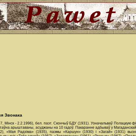
ся Звонака
7, Мінск - 2.2.1996), бел. паэт. Скончыў БДУ (1931). Узначальваў Полацкую 
таўна арыштаваны, асуджаны на 10 гадоў. Пакаранне адбываў у Магаданскай во
1932), «Мая Радзіма» (1935), паэмы «Каршун» (1930) і «Загай» (1931) в