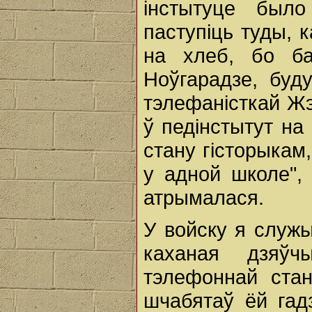
інстытуце был
паступіць туды, 
на хлеб, бо ба
Ноўгарадзе, буд
тэлефаністкай Жэ
ў педінстытут на
стану гісторыкам
у адной школе", 
атрымалася.
У войску я служ
каханая дзяўч
тэлефоннай стан
шчабятаў ёй гад