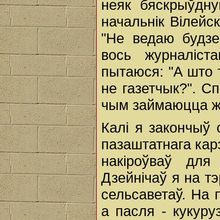
неяк бяскрыўдну
начальнік Вілейск
"Не ведаю будзе
вось журналіст
пытаюся: "А што 
не газетчык?". С
чым займаюцца ж
Калі я закончыў
пазаштатнага кар
накіроўваў для
Дзейнічаў я на т
сельсаветаў. На 
а пасля - кукуру