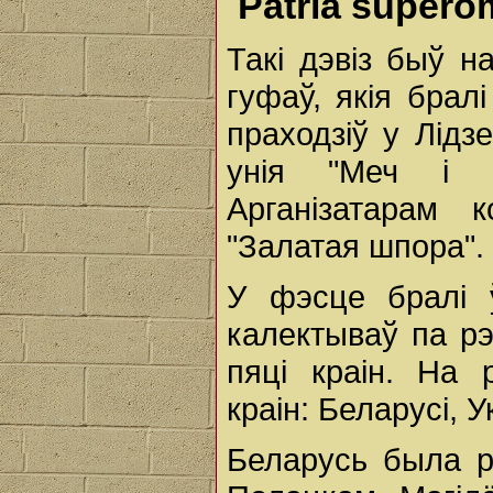
Patria supero
Такі дэвіз быў н
гуфаў, якія брал
праходзіў у Лідз
унія "Меч і к
Арганізатарам 
"Залатая шпора".
У фэсце бралі 
калектываў па рэ
пяці краін. На 
краін: Беларусі, Ук
Беларусь была р