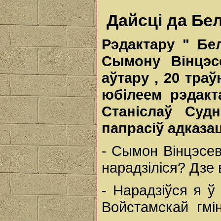
Дайсці да Бе
Рэдактару
"
Бе
Сымону
Вінцэ
аўтару
, 20
тра
юбілеем
рэдак
Станіслаў
Суд
папрасіў
адказа
- Сымон Вінцэсев
нарадзіліся? Дзе
- Нарадзіўся я ў
Войстамскай гмі