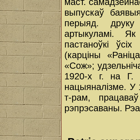
маст. самадзейнас
выпускаў баявыя
перыяд. друку
артыкуламі. Я
пастаноўкі ўсіх
(карціны «Раніц
«Сож»; удзельніч
1920-х г. на Г. 
нацыяналізме. У 1
т-рам, працава
рэпрэсаваны. Рэа