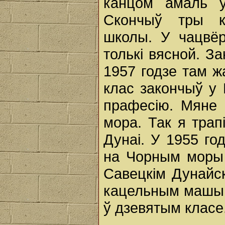
канцом амаль у
Скончыў тры кл
школы. У чацвёр
толькі вясной. З
1957 годзе там ж
клас закончыў у
прафесію. Мяне 
мора. Так я трап
Дунаі. У 1955 го
на Чорным моры 
Савецкім Дунайс
кацельным машыні
ў дзевятым класе