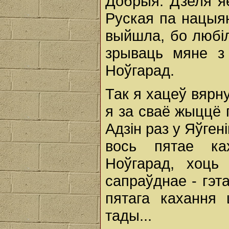
Добрыя. Дзеля яе
Руская па нацыян
выйшла, бо любіл
зрываць мяне з
Ноўгарад.
Так я хацеў вярн
я за сваё жыццё 
Адзін раз у Яўген
вось пятае ка
Ноўгарад, хоць
сапраўднае - гэт
пятага кахання 
тады...