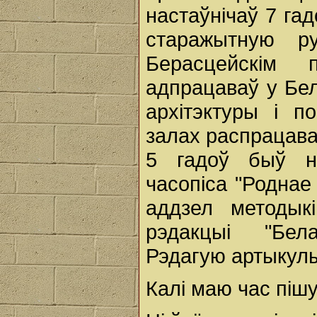
настаўнічаў 7 гад
старажытную р
Берасцейскім 
адпрацаваў у Бе
архітэктуры і п
залах распрацава
5 гадоў быў н
часопіса "Роднае 
аддзел методык
рэдакцыі "Бела
Рэдагую артыкулы
Калі маю час пішу