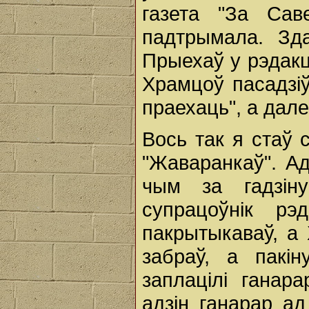
газета "За Сав
падтрымала. Зд
Прыехаў у рэдакц
Храмцоў пасадзіў 
праехаць", а дале
Вось так я стаў 
"Жаваранкаў". А
чым за гадзіну
супрацоўнік р
пакрытыкаваў, а
забраў, а пакін
заплацілі ганар
адзін ганарар ад