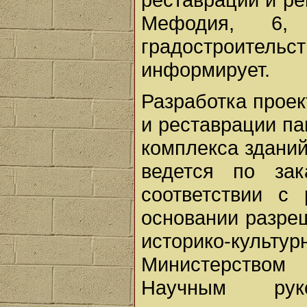
Мефодия, 6,
градостроительс
информирует.
Разработка проек
и реставрации пам
комплекса здани
ведется по за
соответствии с
основании разре
историко-кул
Министерством
Научным руков