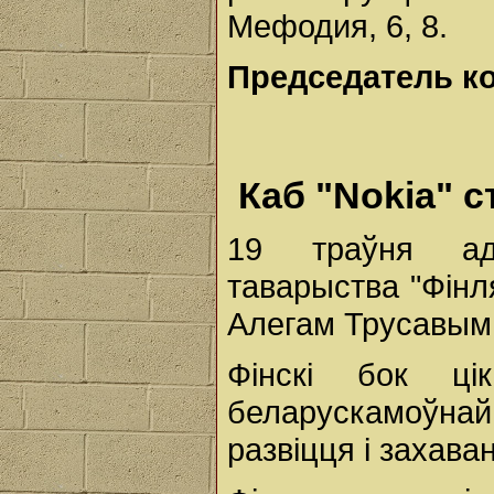
Мефодия, 6, 8.
Председатель ко
Каб "Nokia" 
19 траўня адб
таварыства "Фін
Алегам Трусавым
Фінскі бок ці
беларускамоўнай 
развіцця і захава