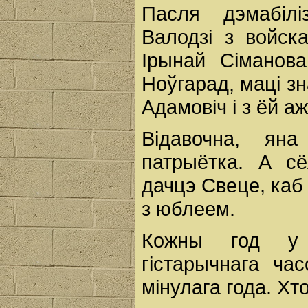
Пасля дэмабілі
Валодзі з войск
Ірынай Сіманова
Ноўгарад, маці з
Адамовіч і з ёй а
Відавочна, ян
патрыётка. А с
дачцэ Свеце, каб
з юблеем.
Кожны год у 
гістарычнага ча
мінулага года. Хт