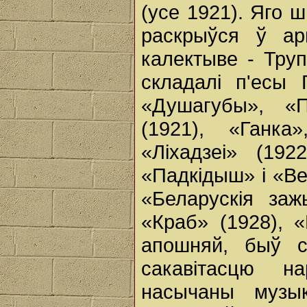
(усе 1921). Яго 
раскрыўся ў ар
калектыве - Труп
складалі п'есы 
«Душагубы», «П
(1921), «Ганк
«Ліхадзеі» (19
«Падкідыш» і «Ве
«Беларускія заж
«Краб» (1928), «
апошняй, быў с
сакавітасцю н
насычаны музык