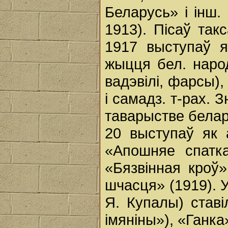
Беларусь» і інш.
1913). Пісаў так
1917 выступаў я
жыцця бел. наро
вадэвілі, фарсы),
і самадз. т-рах.
таварыстве белару
20 выступаў як 
«Апошняе спатка
«Бязвінная кроў
шчасця» (1919). У
Я. Купалы) ставі
імяніны»), «Ганк