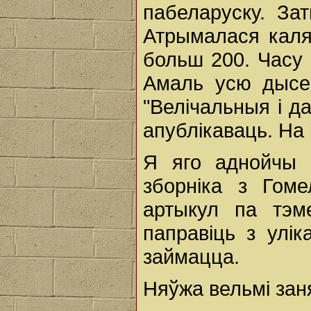
пабеларуску. За
Атрымалася каля
больш 200. Часу 
Амаль усю дысер
"Велічальныя і д
апублікаваць. На
Я яго аднойчы 
зборніка з Гом
артыкул па тэм
паправіць з улік
займацца.
Няўжа вельмі зан