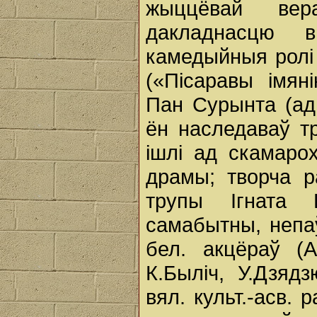
жыццёвай вер
дакладнасцю в
камедыйныя ролі 
(«Пісаравы імян
Пан Сурынта (адн
ён наследаваў тр
ішлі ад скамаро
драмы; творча р
трупы Ігната 
самабытны, непаў
бел. акцёраў (А
К.Быліч, У.Дзядз
вял. культ.-асв.