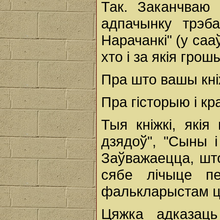
Так. Заканчваю 
адпачынку трэб
Нарачанкі" (у саа
хто і за якія грош
Пра што вашы кні
Пра гісторыю і кр
Тыя кніжкі, якія
дзядоў", "Сыны і
Заўважаецца, што
сябе лічыце пед
фалькларыстам ц
Цяжка адказац