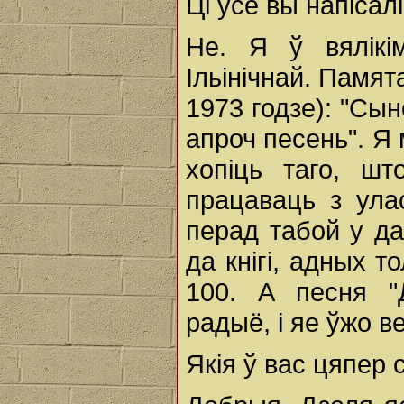
Ці ўсё вы напісал
Не. Я ў вялікі
Ільінічнай. Памят
1973 годзе): "Сын
апроч песень". Я 
хопіць таго, шт
працаваць з ула
перад табой у да
да кнігі, адных т
100. А песня "
радыё, і яе ўжо в
Якія ў вас цяпер 