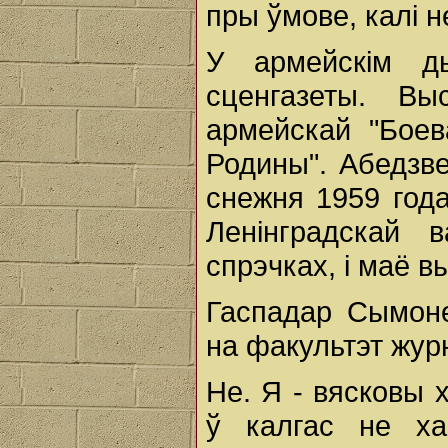
пры ўмове, калі н
У армейскім ды
сценгазеты. Вы
армейскай "Боев
Родины". Абедзве
снежня 1959 года
Ленінградскай 
спрэчках, і маё в
Гаспадар Сымоне
на факультэт жур
Не. Я - вясковы 
ў калгас не ха