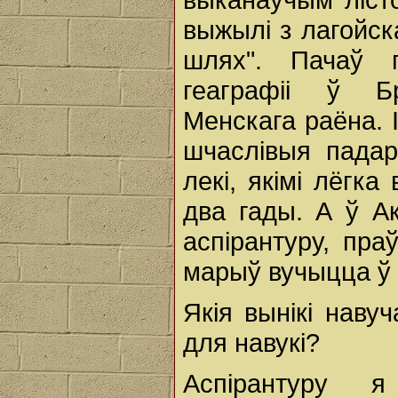
выжылі з лагойск
шлях". Пачаў п
геаграфіі ў Б
Менскага раёна. 
шчаслівыя падар
лекі, якімі лёгк
два гады. А ў А
аспірантуру, пра
марыў вучыцца ў 
Якія вынікі наву
для навукі?
Аспірантуру 