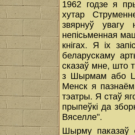
1962 годзе я пр
хутар Струмен
звярнуў увагу 
непісьменная маці
кнігах. Я іх зап
беларускаму арт
сказаў мне, што т
з Шырмам або Ці
Менск я пазнаё
тэатры. Я стаў яг
прыпеўкі да зборн
Вяселле".
Шырму паказаў 