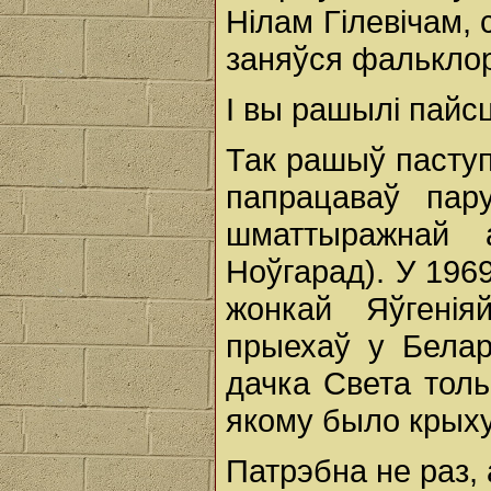
Нілам Гілевічам, 
заняўся фалькло
І вы рашылі пайсц
Так рашыў паступ
папрацаваў пар
шматтыражнай 
Ноўгарад). У 1969
жонкай Яўгенія
прыехаў у Белар
дачка Света толь
якому было крыху
Патрэбна не раз, 