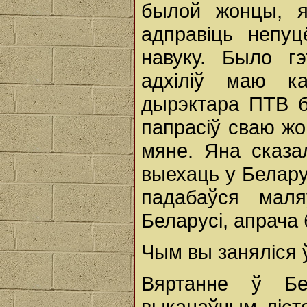
былой жонцы, я
адправіць непу
навуку. Было г
адхіліў маю к
дырэктара ПТВ б
папрасіў сваю жон
мяне. Яна сказа
выехаць у Белару
падабаўся маля
Беларусі, апрача 
Чым вы заняліся 
Вяртанне ў Бе
выканаўчым ліст