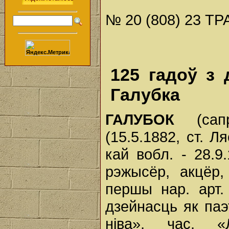
№ 20 (808) 23 ТР
125 гадоў з
Галубка
ГАЛУБОК
(са
(15.5.1882, ст. 
кай вобл. - 28.9.
рэжысёр, акцёр,
першы нар. арт. 
дзейнасць як паэ
ніва», час. «