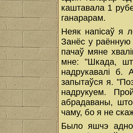
каштавала 1 рубел
ганарарам.
Неяк напісаў я л
Занёс у раённую 
пачаў мяне хвалі
мне: "Шкада, шт
надрукавалі б. 
запытаўся я. "По
надрукуем. Про
абрадаваны, што
чаму, бо я не ска
Было яшчэ адно