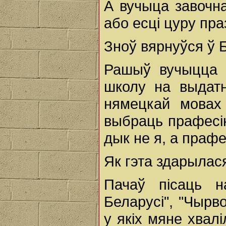
А вучыца завочна
або есці цуру пра
Зноў вярнуўся ў 
Рашыў вучыцца 
школу на выдатн
нямецкай мовах 
выбраць прафесію
дык не я, а праф
Як гэта здарылас
Пачаў пісаць н
Беларусі", "Чырв
у якіх мяне хвалі