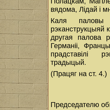
Полацкам, Магіл
вядома, Лідай і м
Каля паловы 
рэканструкцыяй к
другая палова р
Германіі, Францыі
прадставілі р
традыцый.
(Працяг на ст. 4.)
Председателю об