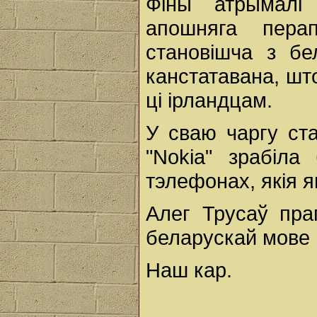
Фіны атрымалі
апошняга пера
становішча з б
канстатавана, шт
ці ірландцам.
У сваю чаргу ст
"Nokia" зрабіл
тэлефонах, якія 
Алег Трусаў пра
беларускай мове 
Наш кар.