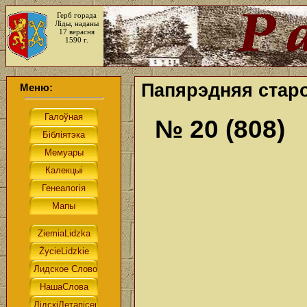
Герб горада
Ліды, наданы
17 верасня
1590 г.
Папярэдняя старо
Меню:
№ 20 (808)