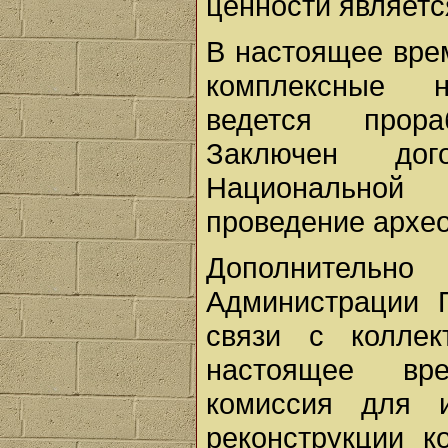
ценности являетс
В настоящее вре
комплексные на
ведется прора
Заключен до
Национальной
проведение архео
Дополнительн
Администрации 
связи с колле
настоящее вр
комиссия для 
реконструкции к