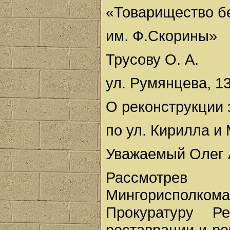
«Товарищество б
им. Ф.Скорины»
Трусову О. А.
ул. Румянцева, 13
О реконструкции 
по ул. Кирилла и 
Уважаемый Олег 
Рассмотрев 
Мингорисполком
Прокуратуру Р
реставрации и ре