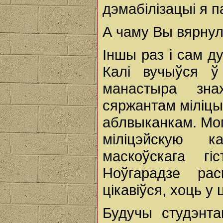
дэмабілізацыі я п
А чаму Вы вярнул
Іншы раз і сам д
Калі вучыўся 
манастыра зна
сяржантам міліцы
аблвыканкам. Мог
міліцэйскую к
маскоўскага гі
Ноўгарадзе ра
цікавіўся, хоць у
Будучы студэнта