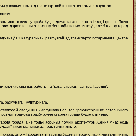
чыгуначным) і вывад транспартнай плыні з гістарычнага цэнтра.
канкам:
ы мост спачатку трэба будзе дэмантаваць - а гэта і час, і грошы. Яшчэ
рохі даражэйшым зза кошту ўстаноўкі новых "быкоў", але ў выніку горад
аджанаў і з натуральнай разгрузкай ад транспарту гістарычнага цэнтра
м заклікаў спыніць работы па "рэканструкцыі цэнтра Гародні":
, разумнага і культур-нага.
атвяковай спадчыны. Запэўніваю Вас, тая "рэканструкцыя" гістарычнага
о розум пераможа і разбурэнне старога горада будзе спынена.
рога горада, а не толькі асобныя помнікі архітэктуры. Сёння ў нас ёсць
укцыі" такая магчымасць прак-тычна знікне.
 скажа, што ў Гародні гэты турызм будзе ў першую чаргу настальгічным.