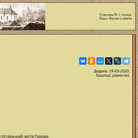
Старонка № 1 горада
Ліды і Лідскага павета
Дадана:
19-03-2020
,
Крыніца:
pawet.net
.
гістарычнай часткі Гародні.