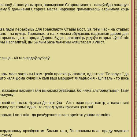
гулянняў, а наступны крок, пашырэнне Старога маста - назаўсёды замацуе
анкаму ў дачыненні Старога маста, нарэшце грамадскасць атрымала хоць
два гады перакрыць для транспарту Стары мост. За гэты час - на старых
і і на вуліцы Гарнавых, а на іх месцы збудаваць пад'язныя дарогі для
істарычны цэнтр горада! Дарога будзе праходзіць уздоўж старых яўрэйскіх
Рэчы Паспалітай, ды былым базыльянскім кляштарам XVIII ст.
ўрэшце - 40 мільярдаў рублёў.
тары мост закрыты і вам трэба праехаць, скажам, ад гатэля "Беларусь" да
што каля Дома сувязі! А калі ваш маршрут Філармонія - Шпіталь - то вось
, пажарны варыянт (які выкарыстоўваецца, бо няма альтэрнатывы). Таму
чыгунку!
кой не толькі кірунак Дзевятоўка - Азот едзе праз цэнтр, а нават такі
нку тут толькі адна і то сярод вузкіх вулачак цэнтра!
ада, і як вынік - да разбурэння гэтага архітэктурнага помніка.
зацверджанаму прэзідэнтам. Больш таго, Генеральны план прадугледжвае
 схему.