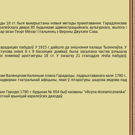
ады 18 ст. былі выкарыстаны новыя метады праектавання. Гарадзенскае
алеўскага двара 85 будынкамі адміністрацыйнага, культурнага, жылога і
р Іаган Георг Мёзэр і італьянец з Вероны Джузэпе Сака.
арадніцкіх пабудоў. У 1915 г. дайшло да знішчэння палаца Тызенгаўза. У
ступова зніклі 8 з 9 басняцкіх домікаў, была засыпана частка рэчышча
 помнікаў архітэктуры 18 ст. У пачатку 21 стагоддзя лічба пабудоў,
ам Валянцінам Калніным плана Гарадніцы, падрыхтаванага каля 1780 г.,
 задворках тэатральнай афіцыны, якая ў літаратуры шырока вядома пад
не Гародні 1780 г. будынак № 654 быў названы "oficynа drzewniczowskа".
отнай крыніцай каралеўскіх даходаў.