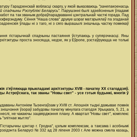
туру Гарадзенскай вобласці скаргу, у якой выказваюць
"занепакоенасць
й спадчыны Рэспублікі Беларусь"
. Парушэнні былі здзейсненыя ўладамі
 работ па так званым добраўпарадкаванні цэнтральнай часткі горада. Пад
а рэферэндуму. Сёння "Наша слова" друкуе шэраг матэрыялаў па згаданай
дзенскія ўлады ні з таго, ні з сяго вырашылі знішчыць частку помнікаў
ання гістарычнай спадчыны пастаяння ўступаюць у супярэчнасці. Яны
рхітэктуры проста зносяцца, недзе, як у Еўропе, рэстаўруюцца не толькі
якія з'яўляюцца прыкладамі архітэктуры
XVIII
- пачатку
XX
стагоддзяў.
ы Астроўскага, так званы "Новы свет" - усе гэтыя будынкі, многія ў
будаваны Антоніем Тызенгаўзам у XVIII ст. Апошнія тыдні дажывае помнік
знішчэння ўзораў забудовы пачатку мінулага стагодзя Урыцкага, 5, 21, а
 знеслі, не чакаючы зацвярджэння плану. А квартал "Новы свет", комплекс
 "элітнае жытло".
Гістарычны цэнтар г. Гродна", цэлым комплексам, а таксама і асобнымі
рэзідэнта Беларусі № 332 ад 28 ліпеня 2003 г. Але можна смела казаць,