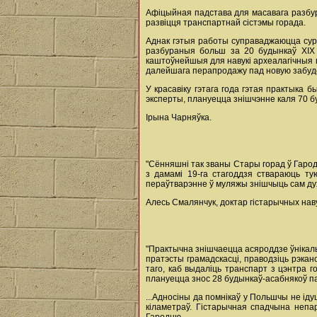
Афіцыйная падстава для масавага разбур
развіцця транспартнай сістэмы горада.
Аднак гэтыя работы суправаджаюцца сур'
разбураныя больш за 20 будынкаў ХІХ -
каштоўнейшыя для навукі археалагічныя пл
далейшага перапродажу пад новую забуд
У красавіку гэтага года гэтая практыка 
эксперты, плануецца знішчэнне каля 70 б
Ірына Чарняўка.
"Сённяшні так званы Стары горад ў Гародн
з дамамі 19-га стагоддзя ствараюць ту
пераўтварэнне ў муляжы знішчыць сам ду
Алесь Смалянчук, доктар гістарычных нав
"Практычна знішчаецца асяроддзе ўнікаль
пратэсты грамадскасці, праводзіць рэка
таго, каб выдаліць транспарт з цэнтра го
плануецца знос 28 будынкаў-асабнякоў паб
...Адносіны да помнікаў у Польшчы не іду
кіламетраў. Гістарычная спадчына непар