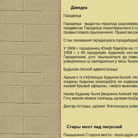
Даведка
Гарадніца
Гарадніца - выдатны прыклад шырокамашт
прадмесце Гарадніца ператварылася ў суч
прамысловага прызначэння. Праектам расп
Стан захавання гарадніцкага горадабудаў
У 1908 г. гарадзенец Юзаф Ядкоўскі на ст
1958 г. з 85 гарадніцкіх будынкаў заст
Гараднічанкі, што прычынілася да павы
узведзенных ці закладзеных у часы Тызенг
Будынак лясной адміністрацыі
Адным з іх з'яўляецца будынак былой ля
згаданы будынак знаходзіўся на задворк
назвай Крывой афіцыны, і меўся выконв
Назва будынку была ўведзена Аленай Квітн
Гэту версію можна палічыць цалкам праўд
Доктар гісторыі, ад'юнкт Ягелонскага уні
Стары мост пад пагрозай
Пашырэнне Старога моста - яшчэ адзін эт