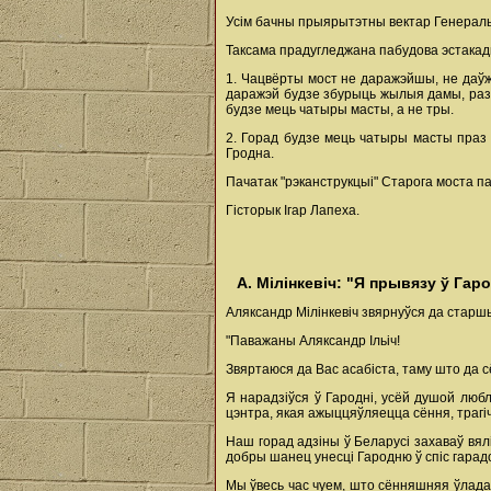
Усім бачны прыярытэтны вектар Генеральн
Таксама прадугледжана пабудова эстакады 
1. Чацвёрты мост не даражэйшы, не даўжэ
даражэй будзе збурыць жылыя дамы, разся
будзе мець чатыры масты, а не тры.
2. Горад будзе мець чатыры масты праз 
Гродна.
Пачатак "рэканструкцыі" Старога моста 
Гісторык Ігар Лапеха.
А. Мілінкевіч: "Я прывязу ў Г
Аляксандр Мілінкевіч звярнуўся да старшы
"Паважаны Аляксандр Ільіч!
Звяртаюся да Вас асабіста, таму што да с
Я нарадзіўся ў Гародні, усёй душой люб
цэнтра, якая ажыццяўляецца сёння, трагі
Наш горад адзіны ў Беларусі захаваў вялі
добры шанец унесці Гародню ў спіс гарад
Мы ўвесь час чуем, што сённяшняя ўлада 