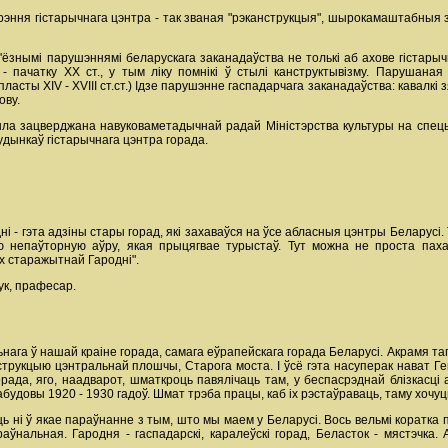
эння гістарычнага цэнтра - так званая "рэканструкцыя", шырокамаштабныя 
ёзнымі парушэннямі беларускага заканадаўства не толькі аб ахове гістарычн
 пачатку ХХ ст., у тым ліку помнікі ў стылі канструктывізму. Парушана
асты XIV - XVIII ст.ст.) Ідзе парушэнне гаспадарчага заканадаўства: кавалкі
ову.
была зацверджана навуковаметадычнай радай Міністэрства культуры на спецыя
удынкаў гістарычнага цэнтра горада.
і - гэта адзіны стары горад, які захаваўся на ўсе абласныя цэнтры Беларусі. 
ю непаўторную аўру, якая прыцягвае турыстаў. Тут можна не проста пахадз
х старажытнай Гародні".
ук, прафесар.
нага ў нашай краіне горада, самага еўрапейскага горада Беларусі. Акрамя та
нструкцыю цэнтральнай плошчы, Старога моста. І ўсё гэта насуперак нават Г
рада, яго, наадварот, шматкроць павялічаць там, у беспасрэднай блізкасці а
удовы 1920 - 1930 гадоў. Шмат трэба працы, каб іх рэстаўраваць, таму хочуць 
ць ні ў якае параўнанне з тым, што мы маем у Беларусі. Вось вельмі коратка п
аўнальная. Гародня - гаспадарскі, каралеўскі горад, Беласток - мястэчк