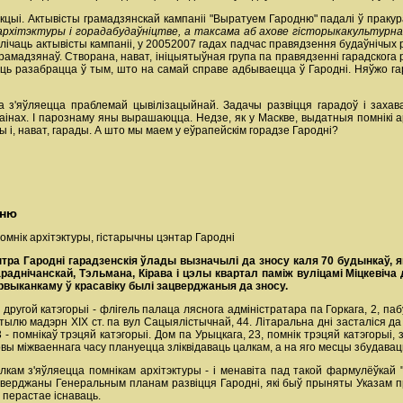
цыі. Актывісты грамадзянскай кампаніі "Выратуем Гародню" падалі ў пракура
рхітэктуры і горадабудаўніцтве, а таксама аб ахове гісторыкакультурна
 лічаць актывісты кампаніі, у 20052007 гадах падчас правядзення будаўнічых
грамадзянаў. Створана, нават, ініцыятыўная група па правядзенні гарадског
ць разабрацца ў тым, што на самай справе адбываецца ў Гародні. Няўжо гара
 з'яўляецца праблемай цывілізацыйнай. Задачы развіцця гарадоў і захав
раінах. І парознаму яны вырашаюцца. Недзе, як у Маскве, выдатныя помнікі а
ы і, нават, гарады. А што мы маем у еўрапейскім горадзе Гародні?
дню
омнік архітэктуры, гістарычны цэнтар Гародні
нтра Гародні гарадзенскія ўлады вызначылі да зносу каля 70 будынкаў, 
аднічанскай, Тэльмана, Кірава і цэлы квартал паміж вуліцамі Міцкевіча д
арвыканкаму ў красавіку былі зацверджаныя да зносу.
другой катэгорыі - флігель палаца ляснога адміністратара па Горкага, 2, па
ылю мадэрн XIX ст. па вул Сацыялістычнай, 44. Літаральна дні засталіся да 
3 - помнікаў трэцяй катэгорыі. Дом па Урыцкага, 23, помнік трэцяй катэгорыі,
вы міжваеннага часу плануецца зліквідаваць цалкам, а на яго месцы збудаваць
кам з'яўляецца помнікам архітэктуры - і менавіта пад такой фармулёўкай "
зацверджаны Генеральным планам развіцця Гародні, які быў прыняты Указам п
 перастае існаваць.