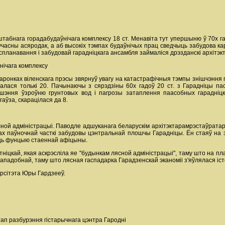
абнага горадабудаўнічага комплексу 18 ст. Менавіта тут упершыню ў 70х г
асны асяродак, а аб высокіх тэмпах будаўнічых прац сведчыць забудова кар
ланавання і забудовай гарадніцкага ансамбля займаліся дрэзданскі архітэкта
нічага комплексу
аронках віленскага прэсы звярнуў увагу на катастрафічныя тэмпы знішчэння г
авалася толькі 20. Пачынаючы з сярэдзіны 60х гадоў 20 ст. з Гарадніцы па
шэння ўзроўню грунтовых вод і пагрозы затаплення паасобных гарадніцкіх
аўза, скарацілася да 8.
сной адміністрацыі. Паводле адшуканага беларускім архітэктарамрэстаўратар
ах паўночнай часткі забудовы цэнтральнай плошчы Гарадніцы. Ён стаяў на
аць фунцыю стаеннай афіцыны.
іцкай, якая аскрэсліла яе "будынкам лясной адміністрацыі", таму што на пла
ападобнай, таму што лясная гаспадарка Гарадзенскай эканоміі з'яўлялася іст
версітэта Юры Гардзееў.
ап разбурэння гістарычнага цэнтра Гародні