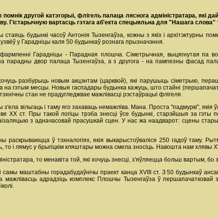
 помнік другой катэгорыі, флігель палаца ляснога адміністратара, які да
ву. Гістарычную вартасць гэтага аб'екта спецыяльна для "Нашага слова" т
ы стаяць будынкі часоў Антонія Тызенгаўза, кожны з якіх i архітэктурны пом
 узвёў у Гарадніцы каля 50 будынкаў рознага прызначэння.
фармленні Гарадніцы - Парадная плошча. Сіметрычная, выцягнутая па восі
а парадны двор палаца Тызенгаўза, а з другога - на пампезны фасад палаца
очуць разбурыць новым акцэнтам (царквой), які парушыць сіметрыю, пераця
ма на гэтым месцы. Новыя гаспадары будынка кажуць, што стайні (першапача
ы тэхнічны стан не прадугледжвае мажлівасці рэстаўрацыі флігеля.
 з'ела вільгаць і таму яго захаваць немажліва. Мана. Проста "падмуркі", якія
алове ХХ ст. Пры такой логіцы трэба знесці ўсе будынкі, старэйшыя за гэты 
аізаляцыю з адначасовай прасушкай сцен. У нас жа наадварот: сцены стары
яны раскрываюцца ў тэхналогіях, якія выкарыстоўваліся 250 гадоў таму. Рыт
ць, то і лямус у брыгіцкім кляштары можна смела зносіць. Навошта нам хлявы XV
іністратара, то менавіта той, які хочуць знесці, з'яўляецца больш вартым, б
 і самы маштабны горадабудаўнічы праект канца XVIII ст. З 50 будынкаў анса
ца мажлівасць адрадзіць комплекс Плошчы Тызенгаўза ў першапачатковай з
колі.