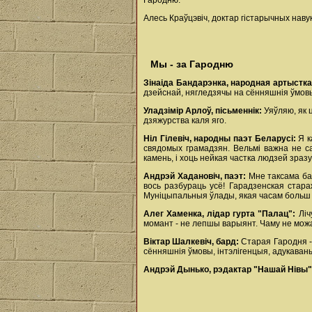
Гародню.
Алесь Краўцэвіч, доктар гістарычных наву
Мы - за Гародню
Зінаіда Бандарэнка, народная артыстк
дзейснай, нягледзячы на сённяшнія ўмов
Уладзімір Арлоў, пісьменнік:
Уяўляю, як 
дзяжурства каля яго.
Ніл Гілевіч, народны паэт Беларусі:
Я к
свядомых грамадзян. Вельмі важна не са
камень, і хоць нейкая частка людзей зраз
Андрэй Хадановіч, паэт:
Мне таксама ба
вось разбураць усё! Гарадзенская стара
Муніцыпальныя ўлады, якая часам больш х
Алег Хаменка, лідар гурта "Палац":
Ліч
момант - не лепшы варыянт. Чаму не можа 
Віктар Шалкевіч, бард:
Старая Гародня -
сённяшнія ўмовы, інтэлігенцыя, адукаваны
Андрэй Дынько, рэдактар "Нашай Нівы