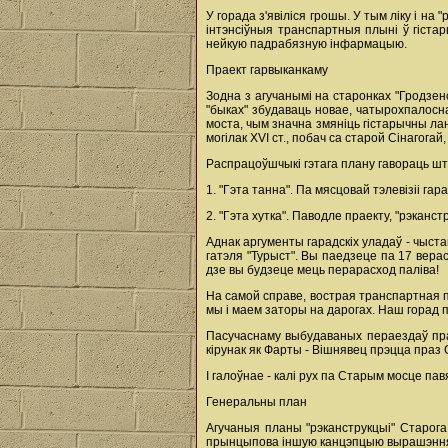
У горада з'явіліся грошы. У тым ліку і 
інтэнсіўныя транспартныя плыні ў гіста
нейкую падрабязную інфармацыю.
Праект гарвыканкаму
Зодна з агучанымі на старонках "Гродзен
"быках" збудаваць новае, чатырохпалосн
моста, чым значна змяніць гістарычны лан
могілак XVI ст., побач са старой Сінагог
Распрацоўшчыкі гэтага плану гавораць шт
1. "Гэта танна". Па мясцовай тэлевізіі гар
2. "Гэта хутка". Паводле праекту, "рэканс
Аднак аргументы гарадскіх уладаў - чыста
гатэля "Турыст". Вы паедзеце па 17 верас
дзе вы будзеце мець перарасход паліва!
На самой справе, вострая транспартная 
мы і маем заторы на дарогах. Наш горад 
Пасучаснаму выбудаваных пераездаў праз 
кірунак як Фарты - Вішнявец прэцца праз С
І галоўнае - калі рух па Старым мосце пав
Генеральны план
Агучаныя планы "рэканструкцыі" Старога
прынцыпова іншую канцэпцыю вырашэння т