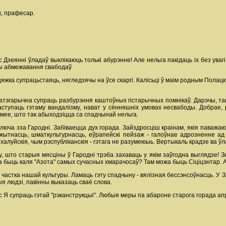
к, прафесар.
а:
Дзеянні ўладаў выклікаюць толькі абурэнне! Але нельга пакідаць іх без ува
ы абмежавання свабодаў.
цяжка супрацьстаяць, нягледзячы на ўсе скаргі. Калісьці ў маім родным Полацк
атэгарычна супраць разбурэння каштоўных гістарычных помнікаў. Дарэчы, такі
ступаць гэтаму вандалізму, нават у сённяшніх умовах несвабоды. Добрае,
умее, што так абыходзіцца са спадчынай нельга.
люча зза Гародні. Забіваецца дух горада. Зайздросціш краінам, якія паважа
жытнасць, шматкультурнасць, еўрапейскі пейзаж - галоўнае адрозненне ад 
алуйскія, чым рэспубліканскія - гэтага не разумеюыь. Вертыкаль крадзе ва ў
у, што старыя мясціны ў Гародні трэба захаваць у якім заўгодна выглядзе! 
быць каля "Азота" самых сучасных хмарачосаў? Там можа быць Сіціцэнтар. А с
 частка нашай культуры. Ламаць гэту спадчыну - вялізная бессэнсоўнасць. У
я людзі, павінны выказаць сваё слова.
":
Я супраць гэтай "рэканструкцыі". Любыя меры па абароне старога горада а