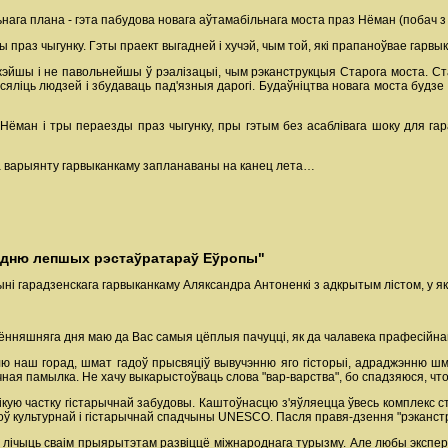
ага плана - гэта пабудова новага аўтамабільнага моста праз Нёман (побач з 
праз чыгунку. Гэты праект выгадней і хучэй, чым той, які прапаноўвае гарвы
йшы і не павольнейшы ў рэалізацыі, чым рэканструкцыя Старога моста. Стар
ліць людзей і збудаваць пад'язныя дарогі. Будаўніцтва новага моста будзе т
Нёман і тры пераезды праз чыгунку, пры гэтым без асаблівага шоку для гар
па варыянту гарвыканкаму запланаваны на канец лета…
ародню лепшых рэстаўратараў Еўропы"
ні гарадзенскага гарвыканкаму Аляксандра Антоненкі з адкрытым лістом, у які
ённяшняга дня маю да Вас самыя цёплыя пачуцці, як да чалавека прафесійнага
лю наш горад, шмат гадоў прысвяціў вывучэнню яго гісторыі, адраджэнню шм
чная памылка. Не хачу выкарыстоўваць слова "вар-варства", бо спадзяюся, чт
кую частку гістарычнай забудовы. Каштоўнасцю з'яўляецца ўвесь комплекс ста
оў культурнай і гістарычнай спадчыны UNESCO. Пасля правя-дзення "рэканстр
лічыць сваім прыярытэтам развіццё міжнароднага турызму. Але любы эксперт