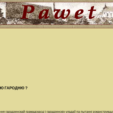
Ю ГАРОДНЮ ?
ня гарадзенскай грамадскасці і гарадзенскіх уладаў па пытанні рэканструкцыі 