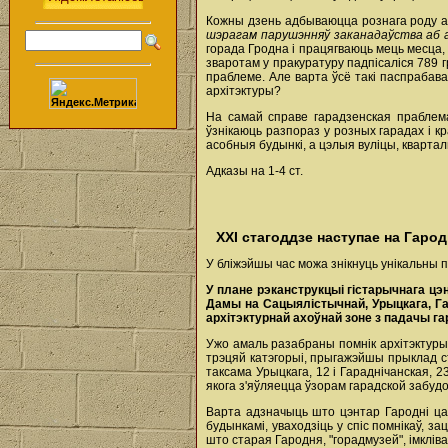
Кожны дзень адбываюцца рознага роду ак
шэрагам парушэнняў заканадаўства аб а
горада Гродна і працягваюць мець месца,
зваротам у пракуратуру падпісаліся 789 
праблеме. Але варта ўсё такі паспрабава
архітэктуры?
На самай справе гарадзенская праблема
ўзнікаюць разпораз у розных гарадах і к
асобныя будынкі, а цэлыя вуліцы, квартал
Адказы на 1-4 ст.
ХХІ стагоддзе наступае на Гаро
У бліжэйшы час можа знікнуць унікальны п
У плане рэканструкцыі гістарычнага цэ
Дамы на Сацыялістычнай, Урыцкага, Гар
архітэктурнай ахоўнай зоне з падачы г
Ужо амаль разабраны помнік архітэктуры 
трэцяй катэгорыі, прыгажэйшы прыклад ст
таксама Урыцкага, 12 і Гараднічанская, 2
якога з'яўляецца ўзорам гарадской забудо
Варта адзначыць што цэнтар Гародні цал
будынкамі, уваходзіць у спіс помнікаў, 
што старая Гародня, "горадмузей", імкліва