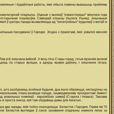
земляныя і будаўнічыя работы, якія нібыта павінны вырашыць праблему
акультурнай спадчыны. (Адным з вынікаў "рэканструкцыі" мінулага года
я гістарычная планіроўка Савецкай плошчы (былога Рынку), знішчаныя
 зямлі ў цэнтры горада вызваляюцца ад "непатрэбных" будынкаў з мэтай іх
льным паседжанні ў Гародні. Згодна з праектамі, якія ухвалілі менскія
Там усё знішчана вайной. А вось гэты Стары горад, гэтыя вузенкія вулачкі
іць па старых вуліцах, а адчуць жывую даўніну. І знішчэнне гэтага,
го, што разбураюць асобныя будынкі, дык яшчэ збіраюцца, нягледзячы на
енеральнаму плану развіцця горада, зацверджанаму прэзідэнтам! Замест
д унікальных помнікаў - каралеўскіх замкаў (Старога і Новага). Таксама
іх проста знесці, каб там збудаваць дамы для багатых...
ра два гарады, якія побач знаходзяцца: Беласток і Гародня. Паміж імі 70
а. Але Беласток выглядае ў сэнсе захавання спадчыны намнога лепш за