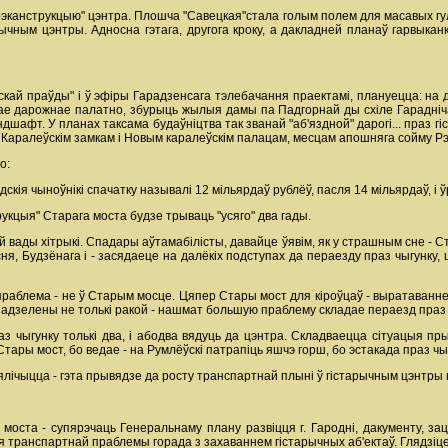
на "рэканструкцыю" цэнтра. Плошча "Савецкая"стала голым полем для масавых 
рычным цэнтры. Адносна гэтага, другога кроку, а дакладней планаў гарвык
скай праўды" і ў эфіры Гарадзенсага тэлебачання праектамі, плануецца: на 
ае дарожнае палатно, збурыць жылыя дамы па Падгорнай ды схіле Гараднічанк
дшафт. У планах таксама будаўніцтва так званай "аб'яздной" дарогі... праз г
ай, Каралеўскім замкам і Новым каралеўскім палацам, месцам апошняга сойму 
о:
адскія чыноўнікі спачатку называлі 12 мільярдаў рублёў, пасля 14 мільярдаў, і 
трукцыя" Старага моста будзе трываць "усяго" два гады.
й вады хітрыкі. Спадары аўтамабілісты, давайце ўявім, як у страшным сне - С
ня, Будзёнага і - засядаеце на далёкіх подступах да пераезду праз чыгунку, 
праблема - не ў Старым мосце. Цяпер Стары мост для кіроўцаў - выратаванне
падзелены не толькі ракой - нашмат большую праблему складае пераезд праз 
чыгунку толькі два, і абодва вядуць да цэнтра. Складваецца сітуацыя пры я
тары мост, бо ведае - на Румлёўскі патрапіць яшчэ горш, бо эстакада праз чыгу
ялічыцца - гэта прывядзе да росту транспартнай плыні ў гістарычным цэнтры гор
 моста - супярэчаць Генеральнаму плану развіцця г. Гародні, дакументу, 
ранспартнай праблемы горада з захаваннем гістарычных аб'ектаў. Глядзіце