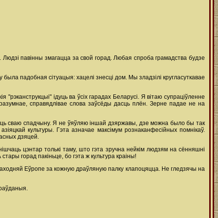
гі. Людзі павінны змагацца за свой горад. Любая спроба грамадства будзе
у была падобная сітуацыя: хацелі знесці дом. Мы зладзілі кругласуткавае
я "рэканструкцыі" ідуць ва ўсіх гарадах Беларусі. Я вітаю супраціўленне
 разумнае, справядлівае слова заўсёды дасць плён. Зерне падае не на
юць сваю спадчыну. Я не ўяўляю іншай дзяржавы, дзе можна было бы так
азіяцкай культуры. Гэта азначае максімум рознаканфесійных помнікаў.
ласных дзяцей.
Знішчаць цэнтар толькі таму, што гэта зручна нейкім людзям на сённяшні
тары горад пакіньце, бо гэта ж культура краіны!
 Заходняй Еўропе за кожную драўляную палку клапоцяцца. Не гледзячы на
праўданыя.