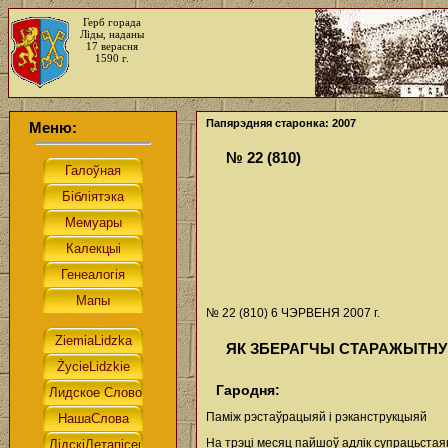
Герб горада
Ліды, наданы
17 верасня
1590 г.
Папярэдняя старонка: 2007
Меню:
№ 22 (810)
№ 22 (810) 6 ЧЭРВЕНЯ 2007 г.
ЯК ЗБЕРАГЧЫ СТАРАЖЫТНУ
Гародня:
Паміж рэстаўрацыяй і рэканструкцыяй
На трэці месяц пайшоў адлік супрацьстаян