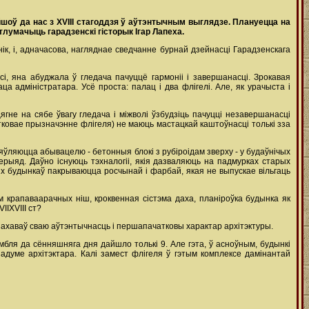
йшоў да нас з
XVIII
стагоддзя ў аўтэнтычным выглядзе. Плануецца на
лумачыць гарадзенскі гісторык Ігар Лапеха.
нік, i, адначасова, нагляднае сведчанне бурнай дзейнасці Гарадзенскага
, яна абуджала ў гледача пачуццё гармоніі і завершанасці. Зрокавая
 адміністратара. Усё проста: палац і два флігелі. Але, як урачыста і
гне на сябе ўвагу гледача і міжволі ўзбудзіць пачуцці незавершанасці
тковае прызначэнне флігеля) не маюць мастацкай каштоўнасці толькі зза
 ўяўляюцца абывацелю - бетонныя блокі з рубіроідам зверху - у будаўнічых
перыяд. Даўно існуюць тэхналогіі, якія дазваляюць на падмурках старых
х будынкаў пакрываюцца росчынай і фарбай, якая не выпускае вільгаць
м крапаваарачных ніш, кроквенная сістэма даха, планіроўка будынка як
IIXVIII ст?
о захаваў сваю аўтэнтычнасць і першапачатковы характар архітэктуры.
мбля да сённяшняга дня дайшло толькі 9. Але гэта, ў асноўным, будынкі
адуме архітэктара. Калі замест флігеля ў гэтым комплексе дамінантай