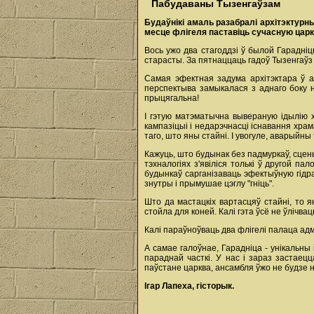
Пабудаваны Тызенгаўзам
Будаўнікі амаль разабралі архітэктурны
месце флігеля паставіць сучасную царк
Вось ужо два стагоддзі ў былой Гарадніц
старасты. За пятнаццаць гадоў Тызенгаўз
Самая эфектная задума архітэктара ў а
перспектыва замыкалася з аднаго боку н
прыцягальна!
І гэтую матэматычна вывераную ідылію х
кампазіцыі і недарэчнасці існавання хра
таго, што яны стайні. І увогуле, аварыйн
Кажуць, што будынак без падмуркаў, сцены
тэхналогіях з'явіліся толькі ў другой п
будынкаў сарганізаваць эфектыўную гідр
знутры і прымушае цэглу "гніць".
Што да мастацкіх вартасцяў стайні, то 
стойла для коней. Калі гэта ўсё не ўлічва
Калі параўноўваць два флігелі палаца адм
А самае галоўнае, Гарадніца - унікальны
параднай часткі. У нас і зараз застаец
паўстане царква, ансамбля ўжо не будзе ні
Ігар Лапеха,
гісторык.