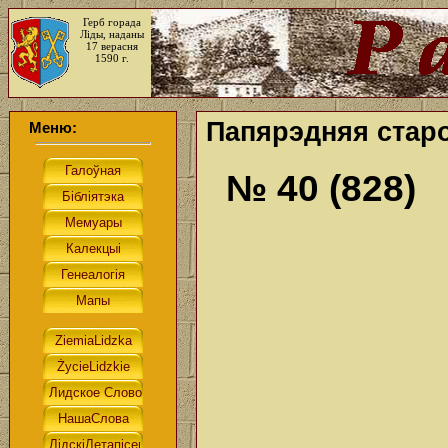
Герб горада
Ліды, наданы
17 верасня
1590 г.
Папярэдняя старо
Меню:
№ 40 (828)