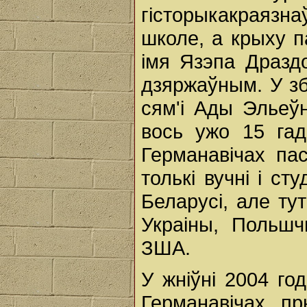
гісторыкакраязна
школе, а крыху п
імя Язэпа Драздо
дзяржаўным. У з
сям'і Ады Эльеўн
вось ужо 15 гад
Германавічах па
толькі вучні і с
Беларусі, але тут 
Украіны, Польшчы
ЗША.
У жніўні 2004 г
Германавічах пр