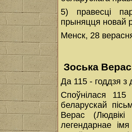
5) правесці па
прыняцця новай р
Менск, 28 верасня
Зоська Верас
Да 115 - годдзя з
Споўнілася 115
беларускай пісьм
Верас (Людвікі
легендарнае імя