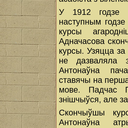
У 1912 годзе 
наступным годзе
курсы агародні
Адначасова скон
курсы. Узяцца за
не дазваляла 
Антонаўна пача
ставячы на перша
мове. Падчас 
знішчыўся, але за
Скончыўшы кур
Антонаўна атр