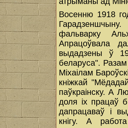
атрыманы ад Міні
Восенню 1918 го
Гарадзеншчыну.
фальварку Аль
Апрацоўвала да
выдадзены ў 19
беларуса". Разам
Міхаілам Бароўск
кніжкай "Мёдадай
паўкраінску. А Л
доля іх працаў б
дапрацаваў і вы
кнігу. А работ