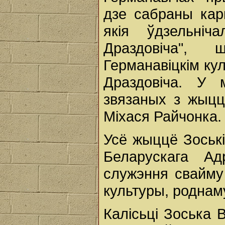
дзе сабраны кар
якія ўдзельні
Драздовіча",
Германавіцкім ку
Драздовіча. У 
звязаных з жыц
Міхася Райчонка.
Усё жыццё Зоські
Беларускага А
служэння свайму
культуры, роднам
Калісьці Зоська 