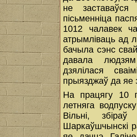
не заставаўся
пісьменніца пасп
1012 чалавек ча
атрымліваць ад л
бачыла сэнс свай
давала людзям
дзялілася сваі
прыязджаў да яе 
На працягу 10 г
летняга водпуску
Вільні, збіра
Шаркаўшчынскі р
яе дачцэ Галін