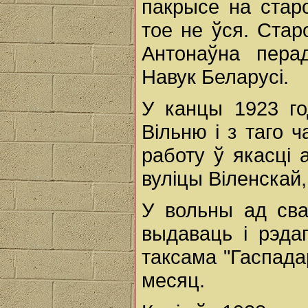
пакрысе на старо
тое не ўся. Старо
Антонаўна пера
Навук Беларусі.
У канцы 1923 го
Вільню і з таго 
работу ў якасці а
вуліцы Віленскай,
У вольны ад сва
выдаваць і рэдаг
таксама "Гаспадар
месяц.