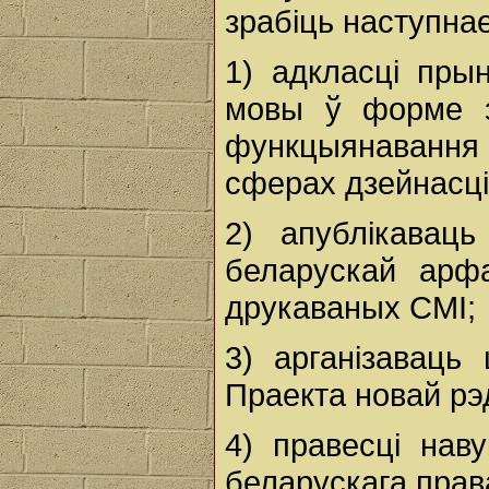
зрабіць наступнае
1) адкласці пры
мовы ў форме з
функцыянаванн
сферах дзейнасці
2) апублікавац
беларускай арфа
друкаваных СМІ;
3) арганізаваць
Праекта новай рэ
4) правесці на
беларускага прав