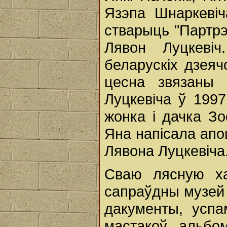
Язэпа Шнаркевіч
стварыць "Партрэ
Лявон Луцкеві
беларускіх дзеяч
цесна звязаны 
Луцкевіча ў 1997
жонка і дачка Зо
Яна напісала апош
Лявона Луцкевіча
Сваю лясную ха
сапраўдны музей -
дакументы, успам
мастакоў, альбо