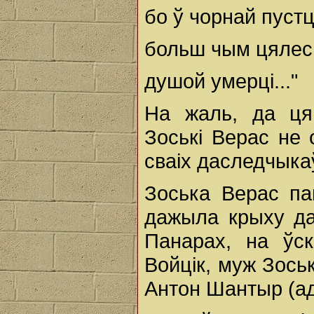
бо ў чорнай пустц
больш чым цялесн
душой умерці..."
На жаль, да ця
Зоські Верас не 
сваіх даследчыка
Зоська Верас па
дажыла крыху да
Панарах, на ўск
Войцік, муж Зоськ
Антон Шантыр (а