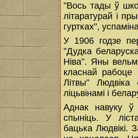
"Вось тады ў шко
літаратурай і пр
гуртках", успамін
У 1906 годзе пер
"Дудка беларуска
Ніва". Яны вельмі
класнай рабоце 
Літвы" Людвіка 
ліцьвінамі і бела
Аднак навуку ў
спыніць. У ліс
бацька Людвікі. 