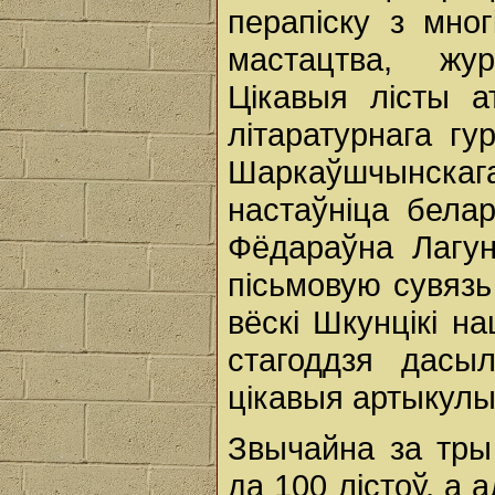
перапіску з мног
мастацтва, журн
Цікавыя лісты а
літаратурнага г
Шаркаўшчынскага
настаўніца бела
Фёдараўна Лагун
пісьмовую сувязь
вёскі Шкунцікі на
стагоддзя дасы
цікавыя артыкулы 
Звычайна за тры
да 100 лістоў, а 