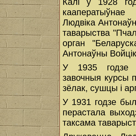
Калі ў 1928 го
кааператыўнае 
Людвіка Антонаўн
таварыства "Пча
орган "Беларус
Антонаўны Войцік
У 1935 годзе т
завочныя курсы п
зёлак, сушцы і ар
У 1931 годзе был
перастала выход
таксама таварыст