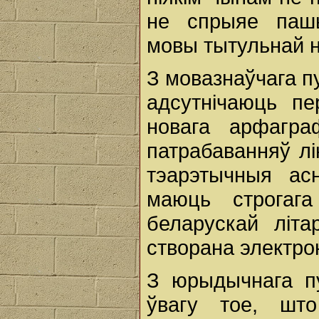
не спрыяе паш
мовы тытульнай н
З мовазнаўчага п
адсутнічаюць п
новага арфагра
патрабаванняў лі
тэарэтычныя ас
маюць строгаг
беларускай літа
створана электро
З юрыдычнага пу
ўвагу тое, шт