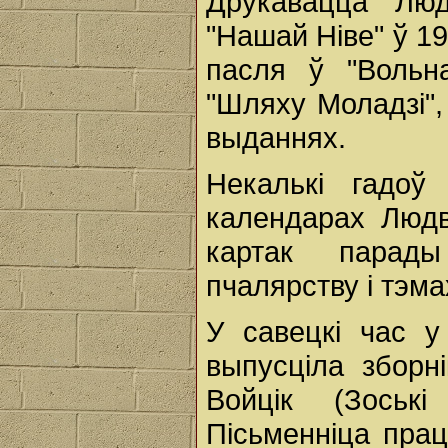
Друкавацца Люд
"Нашай Ніве" ў 1
пасля ў "Вольна
"Шляху Моладзі", 
выданнях.
Некалькі гадоў
календарах Людв
картак парады
пчалярству і тэма
У савецкі час у
выпусціла зборні
Войцік (Зоськ
Пісьменніца прац