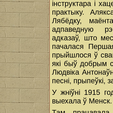
інструктара і ха
практыку. Аляк
Лябёдку, маёнт
адпаведную рэ
адказаў, што ме
пачалася Перша
прыйшлося ў свай
які быў добрым с
Людвіка Антонаўн
песні, прыпеўкі, з
У жніўні 1915 г
выехала ў Менск.
Там працавала