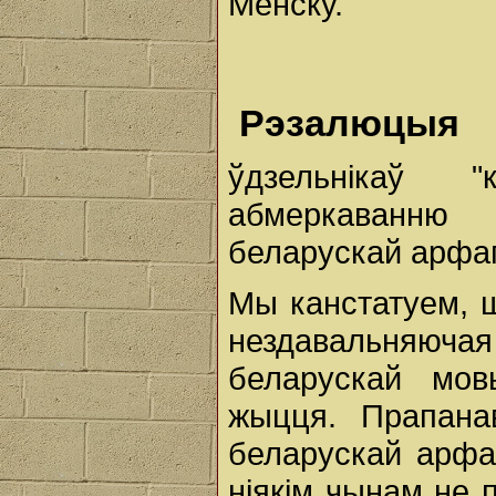
Менску.
Рэзалюцыя
ўдзельнікаў "
абмеркаванню
беларускай арфагр
Мы канстатуем, 
нездавальняючая
беларускай мо
жыцця. Прапана
беларускай арфаг
ніякім чынам не 