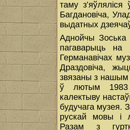
таму з'яўляліся
Багдановіча, Улад
выдатных дзеячаў
Аднойчы Зоська 
пагаварыць на 
Германавічах муз
Драздовіча, жы
звязаны з нашым 
ў лютым 1983
калектыву настаў
будучага музея. 
рускай мовы і 
Разам з гурт