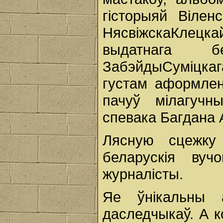
гісторыяй Вілен
НясвіжскаКлецка
выдатнага б
ЗабэйдыСуміцкага
густам аформле
пачуў мілагучн
спевака Багдана 
Лясную сцежку
беларускія вучо
журналісты.
Яе ўнікальны а
даследчыкаў. А к