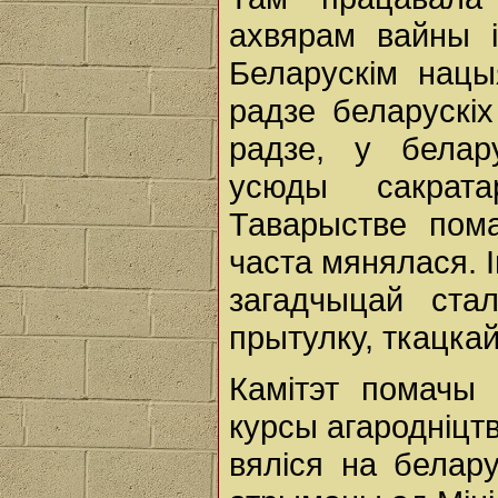
ахвярам вайны і
Беларускім нацы
радзе беларускіх
радзе, у белар
усюды сакрат
Таварыстве пом
часта мянялася. 
загадчыцай стал
прытулку, ткацкай 
Камітэт помачы
курсы агародніцтв
вяліся на белар