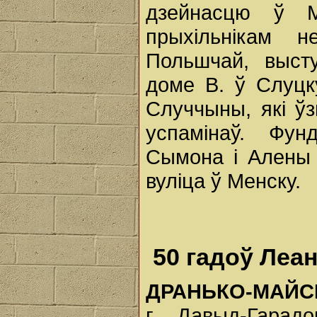
дзейнасцю ў М
прыхільнікам 
Польшчай, выст
доме В. ў Слуцку
Случчыны, які ў
успамінаў. Фу
Сымона і Алены 
вуліца ў Менску.
50 гадоў Леа
ДРАНЬКО-МАЙСЮ
г. Давыд-Гарад