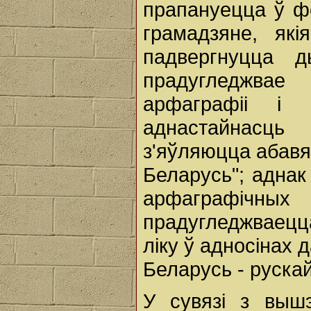
прапануецца ў ф
грамадзяне, як
падвергнуцца д
прадугледжвае
арфаграфіі і п
аднастайнасць
з'яўляюцца абавя
Беларусь"; аднак
арфаграфічны
прадугледжваецц
ліку ў адносінах 
Беларусь - рускай
У сувязі з выш