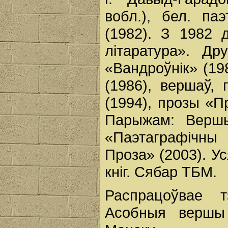
вобл.), бел. паэ
(1982). З 1982 
літаратура». Др
«Вандроўнік» (19
(1986), вершаў, 
(1994), прозы «Пр
Парыжам: Вершы 
«Паэтаграфічны
Проза» (2003). У
кніг. Сябар ТБМ.
Распрацоўвае т
Асобныя вершы