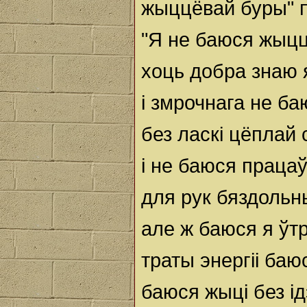
жыццёвай буры" п
"Я не баюся жыцц
хоць добра знаю 
і змрочнага не б
без ласкі цёплай
і не баюся праца
для рук бяздольны
але ж баюся я ўт
траты энергіі баю
баюся жыці без ід