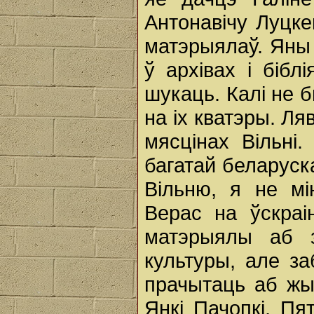
Антонавічу Луцке
матэрыялаў. Яны
ў архівах і біблі
шукаць. Калі не б
на іх кватэры. Ля
мясцінах Вільні.
багатай беларуск
Вільню, я не мі
Верас на ўскраі
матэрыялы аб 
культуры, але з
прачытаць аб жыц
Янкі Пачопкі, Пя