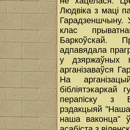
не хацелася. Ця
Людвіка з маці п
Гарадзеншчыну. 
клас прыватн
Баркоўскай. П
адпавядала праг
у дзяржаўных 
арганізаваўся Га
На арганізац
бібліятэкаркай 
перапіску з В
рэдакцыяй "Нашай
наша ваконца" ў
асабіста з віленск