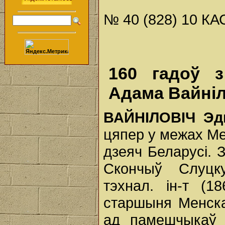
№ 40 (828) 10 КА
160 гадоў 
Адама Вайніл
ВАЙНІЛОВІЧ Э
цяпер у межах Мен
дзеяч Беларусі. 
Скончыў Слуцку
тэхнал. ін-т (1
старшыня Менскаг
ад памешчыкаў 