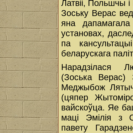
Латвіі, Польшчы і
Зоську Верас вед
яна дапамагала 
установах, дасле
па кансультац
беларускага паліт
Нарадзілася Лю
(Зоська Верас)
Меджыбож Лятыча
(цяпер Жытомірс
вайскоўца. Яе бац
маці Эмілія з С
павету Гарадзен