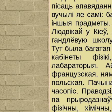
пісаць апавяданн
вучылі яе самі: 
іншыя прадметы. 
Людвікай у Кіеў,
гандлёвую школ
Тут была багатая 
кабінеты фізікі
лабараторыя. А
французская, ням
польская. Пачына
часопіс. Праводзіл
па прыродазнаў
фізічны, хімічны