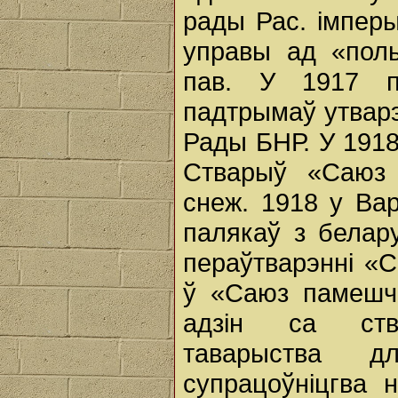
рады Рас. імперы
управы ад «поль
пав. У 1917 пр
падтрымаў утварэ
Рады БНР. У 1918
Стварыў «Саюз 
снеж. 1918 у Вар
палякаў з белару
пераўтварэнні «
ў «Саюз памешчы
адзін са ства
таварыства д
супрацоўніцгва 