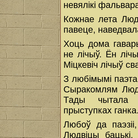
невялікі фальвара
Кожнае лета Людв
павеце, наведвала
Хоць дома гавар
не лічыў. Ён ліч
Міцкевіч лічыў с
З любімымі паэта
Сыракомлям Людв
Тады чытала 
прыступках ганка
Любоў да паэзіі
Людвіцы бацькі.