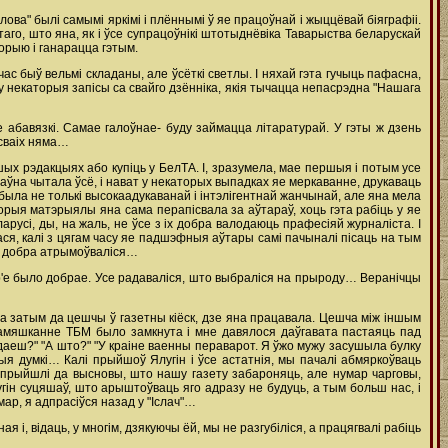
а" былі самымі яркімі і плённымі ў яе працоўнай і жыццёвай біяграфіі.
 таго, што яна, як і ўсе супрацоўнікі штотыднёвіка Таварыства беларускай
орыю і ганарацца гэтым.
ас быў вельмі складаны, але ўсёткі светлы. І няхай гэта гучыць пафасна,
ду некаторыя запісы са свайго дзённіка, якія тычацца непасрэдна "Нашага
 абавязкі. Самае галоўнае- буду займацца літаратурай. У гэты ж дзень
 сваіх няма…
ншых рэдакцыях або купіць у БелТА. І, зразумела, мае першыя і потым усе
аўна чытала ўсё, і нават у некаторых выпадках яе меркаванне, друкаваць
была не толькі высокаадукаванай і інтэлігентнай жанчынай, але яна мела
орыя матэрыялы яна сама перапісвала за аўтараў, хоць гэта рабіць у яе
арусі, ды, на жаль, не ўсе з іх добра валодаюць прафесіяй журналіста. І
ся, калі з цягам часу яе падшэфныя аўтары самі пачыналі пісаць на тым
ны добра атрымоўваліся…
двор'е было добрае. Усе радаваліся, што выбраліся на прыроду… Веранічцы
, а затым да цешчы ў газетны кіёск, дзе яна працавала. Цешча між іншым
 Памяшканне ТБМ было замкнута і мне давялося даўгавата пастаяць пад
даеш?" "А што?" "У краіне ваенны пераварот. Я ўжо мужу засушыла булку
ыя думкі… Калі прыйшоў Ялугін і ўсе астатнія, мы пачалі абмяркоўваць
прыйшлі да высновы, што нашу газету забароняць, але нумар чарговы,
гін суцяшаў, што арыштоўваць яго адразу не будуць, а тым больш нас, і
ар, я адпрасіўся назад у "Іслач"…
і, відаць, у многім, дзякуючы ёй, мы не разгубіліся, а працягвалі рабіць