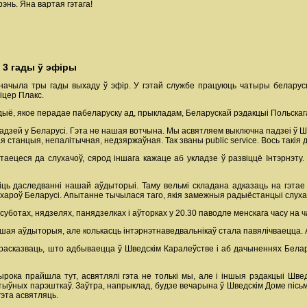
энь. Яна вартая гэтага!
 3 гады ў эфіры
ачыла тры гады выхаду ў эфір. У гэтай службе працуюць чатыры беларусы 
іцер Плакс.
дыё, якое перадае пабеларуску ад, прыкладам, Беларускай рэдакцыі Польска
падзей у Беларусі. Гэта не нашая вотчына. Мы асвятляем выключна падзеі ў Ш
 станцыя, непалітычная, недзяржаўная. Так званы public service. Вось такія 
вяртаецеся да слухачоў, сярод іншага кажаце аб укладзе ў развіццё Інтэрнэт
іць даследванні нашай аўдыторыі. Таму вельмі складана адказаць на гэта
ароў Беларусі. Апытанне тычылася таго, якія замежныя радыёстанцыі слухаю
суботах, нядзелях, панядзелках і аўторках у 20.30 паводле менскага часу на 
шая аўдыторыя, але колькасць інтэрнэтнаведвальнікаў стала павялічваецца. А
я расказваць, што адбываецца ў Шведскім Каралеўстве і аб дачыненнях Бела
ырока прайшла тут, асвятлялі гэта не толькі мы, але і іншыя рэдакцыі Шв
тыўных парэшткаў. Заўтра, напрыклад, будзе вечарына ў Шведскім Доме пісьме
гэта асвятляць.