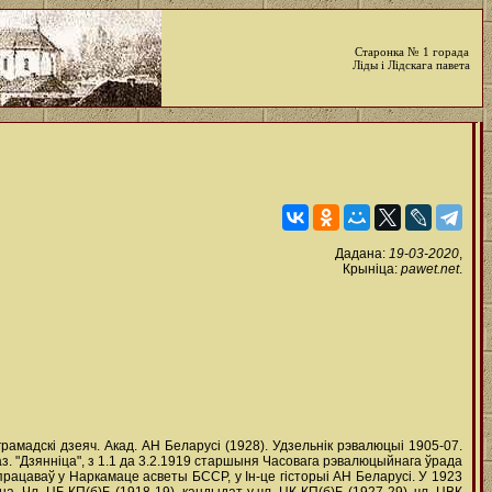
Старонка № 1 горада
Ліды і Лідскага павета
Дадана:
19-03-2020
,
Крыніца:
pawet.net
.
і грамадскі дзеяч. Акад. АН Беларусі (1928). Удзельнік рэвалюцыі 1905-07.
аз. "Дзянніца", з 1.1 да 3.2.1919 старшыня Часовага рэвалюцыйнага ўрада
працаваў у Наркамаце асветы БССР, у Ін-це гісторыі АН Беларусі. У 1923