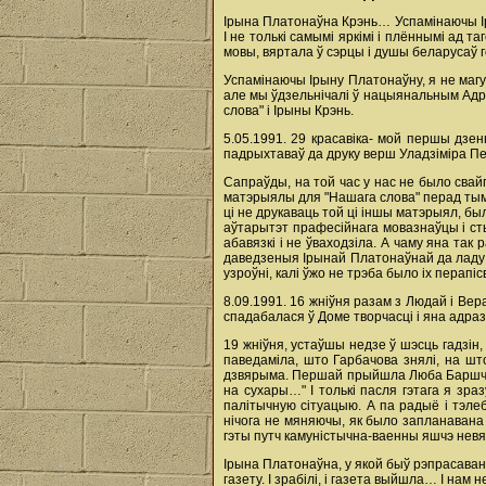
Ірына Платонаўна Крэнь… Успамінаючы Іры
І не толькі самымі яркімі і плённымі ад 
мовы, вяртала ў сэрцы і душы беларусаў г
Успамінаючы Ірыну Платонаўну, я не магу 
але мы ўдзельнічалі ў нацыянальным Адрад
слова" і Ірыны Крэнь.
5.05.1991. 29 красавіка- мой першы дзе
падрыхтаваў да друку верш Уладзіміра Пец
Сапраўды, на той час у нас не было свайг
матэрыялы для "Нашага слова" перад тым,
ці не друкаваць той ці іншы матэрыял, б
аўтарытэт прафесійнага мовазнаўцы і сты
абавязкі і не ўваходзіла. А чаму яна так
даведзеныя Ірынай Платонаўнай да ладу м
узроўні, калі ўжо не трэба было іх перап
8.09.1991. 16 жніўня разам з Людай і Вер
спадабалася ў Доме творчасці і яна адраз
19 жніўня, устаўшы недзе ў шэсць гадзін
паведаміла, што Гарбачова знялі, на шт
дзвярыма. Першай прыйшла Люба Баршчэўск
на сухары…" І толькі пасля гэтага я зр
палітычную сітуацыю. А па радыё і тэл
нічога не мяняючы, як было запланавана 
гэты путч камуністычна-ваенны яшчэ невя
Ірына Платонаўна, у якой быў рэпрасаваны 
газету. І зрабілі, і газета выйшла… І нам