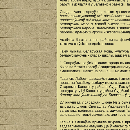
Алег Лабовіч нарадзіўся ў г. Ваўкавыску 
бабулі з дзядулям ў Зэльвенскі раён (в. 
Спадар Алег звярнуўся з лістом да начал
дашкольных устаноў, якія здзяйсняюць на
прадстаўнікоў вядзецца камплектаванне 
беларускай мове з мэтай выхавання н
беларускага народа: знаёмства з этнаг
работы, працуюць гурткі дэкаратыўнап
Асабліва багаты вопыт работы па фармі
таксама ва ўсіх гарадскіх школах.
Такім чынам, беларуская мова, культура
беларускамоўных класах школы, аддзел ад
"...Сапраўды, ва ўсіх школах горада вык
было па 5 такіх класаў. З зацверджаннем 
змяншалася і нават на сённяшні момант яны
Тады сп. Лабовіч даведаўся адрас і звя
права на "свабоду выбару мовы выхавання 
Старшыні Канстытуцыйнага Суда Рэспубл
пракуратуру і ў Канстытуцыйны Суд былі
беларускамоўных класаў у г. Бярозе… ў с
27 жніўня г.г. у сярэдняй школе № 2 быў 
дырэктар школы Святаслаў Мікалаевіч Гу
загадчыка раённага аддзела адукацыі Т
валодаць не толькі замежнаю, але і родн
Галіна Сямёнаўна прывяла яскравыя пры
задавальненнем навучаюцца ў класах філ