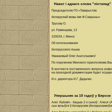
Нават і аднаго слова "лістапад"
Председателю ГО «Таварыства
беларускай мовы імя Ф.Скарыны»
Трусову О.
ул. Румянцева, 13
220034, г. Минск
Об использовании
белорусского языка
Уважаемый Олег Анатольевич!
По поручению Минского горисполкома Ваш
В контексте поставленного вопроса инф
на проездной документации будет осущес
И.о. директора И.Г. Дадалко.
Упершыню за 10 гадоў у Бярозе
Алег Лабовіч - бацька 2-х сыноў:: Алеся (
сын вучыўся ў беларускім (беларускамоўны