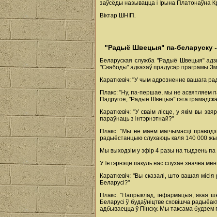
заўсёды называцца і Ірына Платонаўна Кр
Віктар ШНІП.
"Радыё Швецыя" па-беларуску -
Беларуская служба "Радыё Швецыя" адзн
"Свабоды" адказаў прадусар праграмы Зм
Караткевіч: "У чым адрозненне вашага ра
Плакс: "Ну, па-першае, мы не асвятляем 
Падругое, "Радыё Швецыя" гэта грамадская
Караткевіч: "У сваім лісце, у якім вы з
параўнаць з інтэрнэтнай?"
Плакс: "Мы не маем магчымасці праводз
радыёстанцыю слухаюць каля 140 000 жых
Мы выходзім у эфір 4 разы на тыдзень па 
У Інтэрнэце пакуль нас слухае значна мен
Караткевіч: "Вы сказалі, што вашая місі
Беларусі?"
Плакс: "Напрыклад, інфармацыя, якая ш
Беларусі ў будаўніцтве сховішча радыёак
адбываецца ў Пінску. Мы таксама будзем 