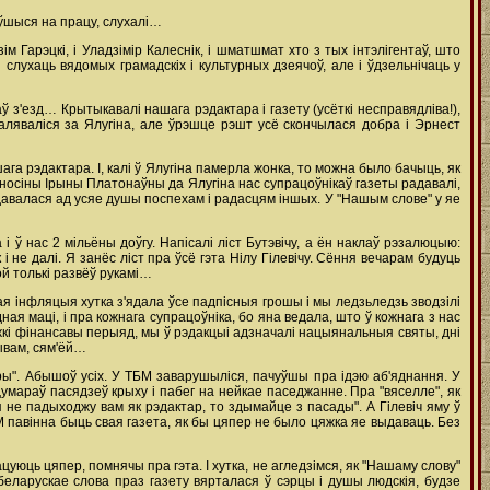
ыўшыся на працу, слухалі…
 Гарэцкі, і Уладзімір Калеснік, і шматшмат хто з тых інтэлігентаў, што
слухаць вядомых грамадскіх і культурных дзеячоў, але і ўдзельнічаць у
чаў з'езд… Крытыкавалі нашага рэдактара і газету (усёткі несправядліва!),
ляваліся за Ялугіна, але ўрэшце рэшт усё скончылася добра і Эрнест
ага рэдактара. І, калі ў Ялугіна памерла жонка, то можна было бачыць, як
дносіны Ірыны Платонаўны да Ялугіна нас супрацоўнікаў газеты радавалі,
давалася ад усяе душы поспехам і радасцям іншых. У "Нашым слове" у яе
 ў нас 2 мільёны доўгу. Напісалі ліст Бутэвічу, а ён наклаў рэзалюцыю:
 не далі. Я занёс ліст пра ўсё гэта Нілу Гілевічу. Сёння вечарам будуць
ой толькі развёў рукамі…
ая інфляцыя хутка з'ядала ўсе падпісныя грошы і мы ледзьледзь зводзілі
ная маці, і пра кожнага супрацоўніка, бо яна ведала, што ў кожнага з нас
яжкі фінансавы перыяд, мы ў рэдакцыі адзначалі нацыянальныя святы, дні
тывам, сям'ёй…
уры". Абышоў усіх. У ТБМ заварушыліся, пачуўшы пра ідэю аб'яднання. У
 Цумараў пасядзеў крыху і пабег на нейкае паседжанне. Пра "вяселле", як
 я не падыходжу вам як рэдактар, то здымайце з пасады". А Гілевіч яму ў
БМ павінна быць свая газета, як бы цяпер не было цяжка яе выдаваць. Без
цуюць цяпер, помнячы пра гэта. І хутка, не агледзімся, як "Нашаму слову"
 беларускае слова праз газету вярталася ў сэрцы і душы людскія, будзе