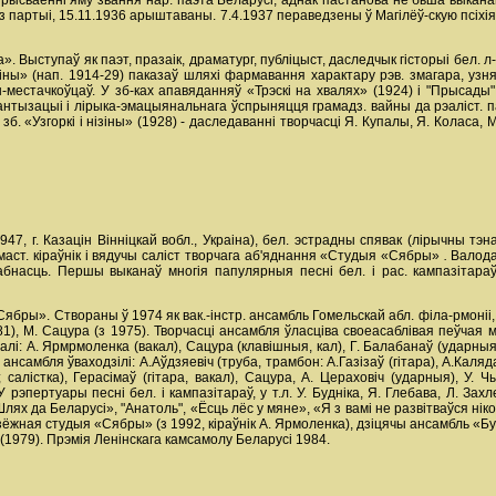
ысваенні яму звання нар. паэта Беларусі, аднак пастанова не бьша выканана.
 партыі, 15.11.1936 арыштаваны. 7.4.1937 пераведзены ў Магілёў-скую псіхіятр
». Выступаў як паэт, празаік, драматург, публіцыст, даследчык гісторыі бел. л
аліны» (нап. 1914-29) паказаў шляхі фармавання характару рэв. змагара, уз
-местачкоўцаў. У зб-ках апавяданняў «Трэскі на хвалях» (1924) і "Прысады
тызацыі і лірыка-эмацыянальнага ўспрыняцця грамадз. вайны да рэаліст. пака
зб. «Узгоркі і нізіны» (1928) - даследаванні творчасці Я. Купалы, Я. Коласа,
1947, г. Казацін Вінніцкай вобл., Украіна), бел. эстрадны спявак (лірычны тэн
 маст. кіраўнік і вядучы саліст творчага аб'яднання «Студыя «Сябры»
.
Валода
бнасць. Першы выканаў многія папулярныя песні бел. і рас. кампазітараў (
бры». Створаны ў 1974 як вак.-інстр. ансамбль Гомельскай абл. філа-рмоніі, з
-81), М. Сацура (з 1975). Творчасці ансамбля ўласціва своеасаблівая пеўчая
і: А. Ярмрмоленка (вакал), Сацура (клавішныя, кал), Г. Балабанаў (ударныя),
 ансамбля ўваходзілі: А.Аўдзяевіч (труба, трамбон: А.Газізаў (гітара), А.Каля
салістка), Герасімаў (гітара, вакал), Сацура, А. Цераховіч (ударныя), У. Ч
эпертуары песні бел. і кампазітараў, у т.л. У. Будніка, Я. Глебава, Л. Захлеў
ях да Беларусі», "Анатоль", «Ёсць лёс у мяне», «Я з вамі не развітваўся нік
жная студыя «Сябры» (з 1992, кіраўнік А. Ярмоленка), дзіцячы ансамбль «Буслі
 (1979). Прэмія Ленінскага камсамолу Беларусі 1984.