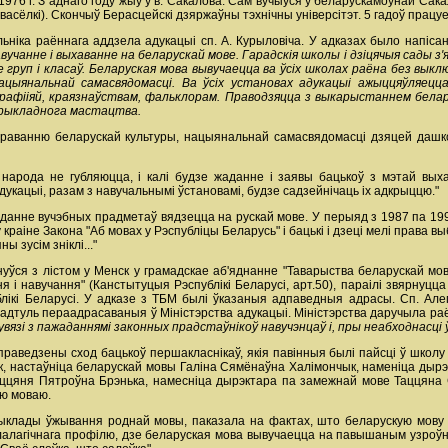
ў 1976 г. З аднаго году жыў у в. Сакалова. Сам вучыўся ў беларускамоўнай Сак
Навасёлкі). Скончыў Берасцейскі дзяржаўны тэхнічны універсітэт. 5 гадоў прац
ьніка раённага аддзела адукацыі сп. А. Курыловіча. У адказах было напіса
вучанне і выхаванне на беларускай мове. Гарадскія школы і дзіцячыя сады 
груп і класаў. Беларуская мова вывучаецца ва ўсіх школах раёна без выкл
ацыянальнай самасвядомасці. Ва ўсіх установах адукацыі ажыццяўляец
рафііяй, краязнаўствам, фальклорам. Праводзяцца з выкарыстаннем белар
рыкладнога мастацтва.
раванню беларускай культуры, нацыянальнай самасвядомасці дзяцей дашко
 народа не губляюцца, і калі будзе жаданне і заявы бацькоў з мэтай вых
укацыі, разам з навучальнымі ўстановамі, будзе садзейнічаць іх адкрыццю."
ладанне вучэбных прадметаў вядзецца на рускай мове. У перыяд з 1987 па 1
у краіне Закона "Аб мовах у Рэспубліцы Беларусь" і бацькі і дзеці мелі права
 зусім зніклі..."
рнуўся з лістом у Менск у грамадскае аб'яднанне "Таварыства беларускай м
і навучання" (Канстытуцыя Рэспублікі Беларусі, арт.50), параілі звярнуцца 
ікі Беларусі. У адказе з ТБМ былі ўказаныя адпаведныя адрасы. Сп. Алег
 адтуль пераадрасаваныя ў Міністэрства адукацыі. Міністэрства даручыла р
увязі з пажаданнямі законных прадстаўнікоў навучэнцаў і, пры неабходнасці
праведзены сход бацькоў першакласнікаў, якія павінныя былі пайсці ў школу 
к, настаўніца беларускай мовы Галіна Сямёнаўна Халімончык, наменіца дыр
аццяня Пятроўна Брэнька, намесніца дырэктара па замежнай мове Таццяна С
аю моваю.
клады ўжывання роднай мовы, паказала на фактах, што беларускую мову л
алагічнага профілю, дзе беларуская мова вывучаецца на павышаным узроўні. 