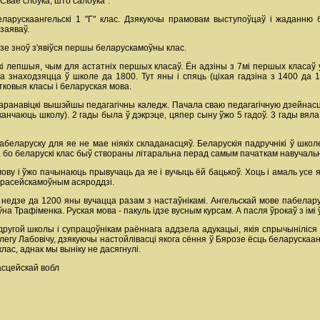
"Сваё слоўка, што салоўка".
арускаангельскі 1 "Г" клас. Дзякуючы прамовам выступоўцаў і жаданню ба
заяваў.
зе зноў з'явіўся першы беларускамоўны клас.
кі лепшыя, чым для астатніх першых класаў. Ён адзіны з 7мі першых класа
са знаходзяцца ў школе да 1800. Тут яны і спяць (ціхая гадзіна з 1400 да 
тковыя класы і беларуская мова.
аранавіцкі вышэйшы педагагічны каледж. Пачала сваю педагагічную дзейнасць
сканчаюць школу). 2 гады была ў дэкрэце, цяпер сыну ўжо 5 гадоў. 3 гады вял
 пабеларуску для яе не мае ніякіх складанасцяў. Беларускія падручнікі ў шко
, бо беларускі клас быў створаны літаральна перад самым пачаткам навучальн
ву і ўжо пачынаюць прывучаць да яе і вучыць ёй бацькоў. Хоць і амаль усе яны
ў расейскамоўным асяроддзі.
. І недзе да 1200 яны вучацца разам з настаўнікамі. Ангельскай мове пабела
а Трафіменка. Руская мова - пакуль ідзе вусным курсам. А пасля ўрокаў з ім
 другой школы і супрацоўнікам раённага аддзела адукацыі, якія спрычыніліс
егу Лабовічу, дзякуючы настойлівасці якога сёння ў Бярозе ёсць беларускаанг
клас, аднак мы выніку не дасягнулі.
асцейскай вобл