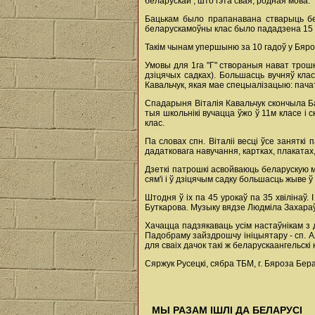
беларускай , што гэта свая, родная мова. 
Бацькам было прапанавана стварыць бел
беларускамоўны клас было пададзена 15 
Такім чынам упершыню за 10 гадоў у Бяро
Умовы для 1га "Г" створаныя нават трош
дзіцячых садках). Большасць вучняў кла
Кавальчук, якая мае спецыалізацыю: пача
Спадарыня Віталія Кавальчук скончыла Б
тыя школьнікі вучацца ўжо ў 11м класе і 
клас.
Па словах спн. Віталіі весці ўсе заняткі
дадатковага навучання, картках, плакатах
Дзеткі патрошкі асвойваюць беларускую мо
сям'і і ў дзіцячым садку большасць жыве 
Штодня ў іх па 45 урокаў па 35 хвілінаў
Буткарова. Музыку вядзе Людміла Захараўн
Хачацца падзякаваць усім настаўнікам з
Падобраму зайздрошчу ініцыятару - сп. Ал
для сваіх дачок такі ж беларускаангельскі 
Сяржук Русецкі, сябра ТБМ, г. Бяроза Бер
МЫ РАЗАМ ІШЛІ ДА БЕЛАРУСІ