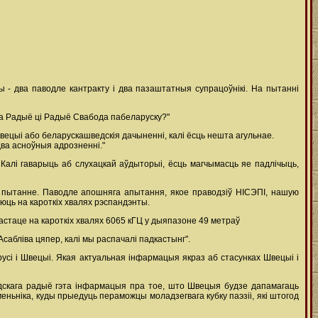
- два паводле кантракту і два пазаштатныя супрацоўнікі. На пытанні
га Радыё ці Радыё Свабода пабеларуску?"
вецыі або беларускашведскія дачыненні, калі ёсць нешта агульнае.
два асноўныя адрозненні."
у. Калі гаварыць аб слухацкай аўдыторыі, ёсць магчымасць яе падлічыць,
е пытанне. Паводле апошняга апытання, якое праводзіў НІСЭПІ, нашую
ць на кароткіх хвалях рэспандэнты.
частаце на кароткіх хвалях 6065 кГЦ у дыяпазоне 49 метраў
сабліва цяпер, калі мы распачалі падкастынг".
русі і Швецыі. Якая актуальная інфармацыя якраз аб стасунках Швецыі і
едскага радыё гэта інфармацыя пра тое, што Швецыя будзе дапамагаць
ньніка, куды прыедуць пераможцы моладзегвага кубку паэзіі, які штогод