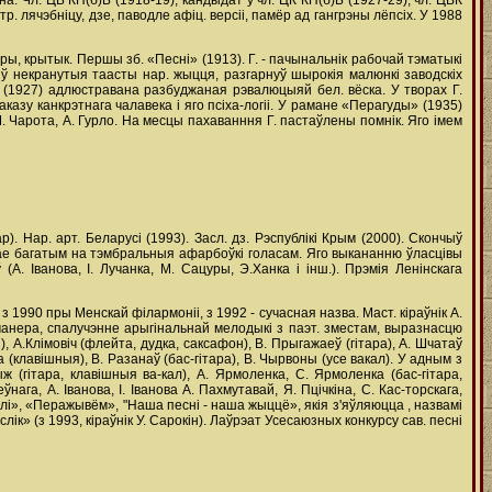
 Чл. ЦБ КП(б)Б (1918-19), кандыдат у чл. ЦК КП(б)Б (1927-29), чл. ЦВК
. лячэбніцу, дзе, паводле афіц. версіі, памёр ад гангрэны лёпсіх. У 1988
-ры, крытык. Першы зб. «Песні» (1913). Г. - пачынальнік рабочай тэматыкі
няў некранутыя таасты нар. жыцця, разгарнуў шырокія малюнкі заводскіх
" (1927) адлюстравана разбуджаная рэвалюцыяй бел. вёска. У творах Г.
зу канкрэтнага чалавека і яго псіха-логіі. У рамане «Перагуды» (1935)
 М. Чарота, А. Гурло. На месцы пахаванння Г. пастаўлены помнік. Яго імем
ар). Нар. арт. Беларусі (1993). Засл. дз. Рэспублікі Крым (2000). Скончыў
е багатым на тэмбральныя афарбоўкі голасам. Яго выкананню ўласцівы
А. Іванова, І. Лучанка, М. Сацуры, Э.Ханка і інш.). Прэмія Ленінскага
 1990 пры Менскай філармоніі, з 1992 - сучасная назва. Маст. кіраўнік А.
 манера, спалучэнне арыгінальнай мелодыкі з паэт. зместам, выразнасцю
 А.Клімовіч (флейта, дудка, саксафон), В. Прыгажаеў (гітара), А. Шчатаў
да (клавішныя), В. Разанаў (бас-гітара), В. Чырвоны (усе вакал). У адным з
ыж (гітара, клавішныя ва-кал), А. Ярмоленка, С. Ярмоленка (бас-гітара,
нага, А. Іванова, І. Іванова А. Пахмутавай, Я. Пцічкіна, С. Кас-торскага,
олі», «Перажывём», "Наша песні - наша жыццё», якія з'яўляюцца , назвамі
к» (з 1993, кіраўнік У. Сарокін). Лаўрэат Усесаюзных конкурсу сав. песні