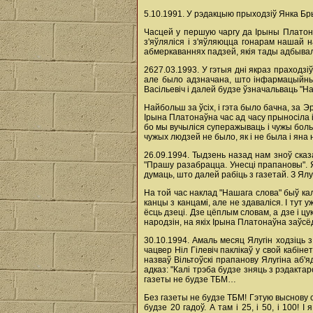
5.10.1991. У рэдакцыю прыходзіў Янка Бр
Часцей у першую чаргу да Ірыны Платонаўн
з'яўляліся і з'яўляюцца гонарам нашай н
абмеркаваннях падзей, якія тады адбыва
2627.03.1993. У гэтыя дні якраз праходзіў
але было адзначана, што інфармацыйны 
Васільевіч і далей будзе ўзначальваць "
Найбольш за ўсіх, і гэта было бачна, за Э
Ірына Платонаўна час ад часу прыносіла 
бо мы вучыліся суперажываць і чужы боль
чужых людзей не было, як і не была і яна
26.09.1994. Тыдзень назад нам зноў сказа
"Прашу разабрацца. Унесці прапановы". Яг
думаць, што далей рабіць з газетай. З Ял
На той час наклад "Нашага слова" быў кал
канцы з канцамі, але не здаваліся. І тут 
ёсць дзеці. Дзе цёплым словам, а дзе і 
народзін, на якіх Ірына Платонаўна заўсё
30.10.1994. Амаль месяц Ялугін ходзіць 
чацвер Ніл Гілевіч паклікаў у свой кабін
назваў Вільтоўскі прапанову Ялугіна аб'я
адказ: "Калі трэба будзе зняць з рэдакта
газеты не будзе ТБМ…
Без газеты не будзе ТБМ! Гэтую выснову су
будзе 20 гадоў. А там і 25, і 50, і 100