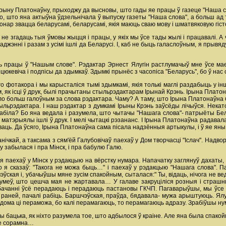
ну Платонаўну, прыходжу да высновы, што гады яе працы ў газеце "Наша слов
таго, што яна актыўна ўдзельнічала ў выпуску газеты "Наша слова", а больш ад
онар звацца беларусамі, беларусамі, якія маюць сваю мову і шматвяковую гіст
не згадаць тыя ўмовы жыцця і працы, у якіх мы ўсе тады жылі і працавалі. А ч
жэнні і разам з усімі ішлі да Беларусі. І, каб не быць галаслоўным, я прывя
нь працы ў "Нашым слове". Рэдактар Эрнест Ялугін растлумачыў мне ўсе мае
юкевіча і подпісы да здымкаў. Здымкі прынёс з часопіса "Беларусь", бо ў нас
о фотакора і мы карысталіся тымі здымкамі, якія толькі маглі раздабыць у і
 як ісці ў друк, былі прачытаны стыльрэдактарам Ірынай Крэнь. Ірына Платон
ыло больш галоўным за слова рэдактара. Чаму? А таму, што Ірына Платонаўна 
льрэдактара. І наш рэдактар з думкамі Ірыны Крэнь заўсёды лічыўся. Некат
 рабіла? Бо яна ведала і разумела, што чытачы "Нашага слова"- патрыёты Бел
атэрыялы ішлі ў друк. І мелі чытацкі рэзананс. І Ірына Платонаўна радавала
ісваць. Да ўсяго, Ірына Платонаўна сама пісала надзённыя артыкулы, і ў яе я
анічкай, а таксама з сям'ёй Галубовічаў паехаў у Дом творчасці "Іслач". На
у забылася і пра Мінск, і пра бабулю Галю.
, я паехаў у Мінск у рэдакцыю на вёрстку нумара. Напачатку заглянуў дахаты
о я сказаў: "Такога не можа быць…" і паехаў у рэдакцыю "Нашага слова".
ая і, убачыўшы мяне зусім спакойным, сыталася:" Ты, відаць, нічога не ве
азумеў, што цешча мая не жартавала… У галаве закруціліся розныя і страшн
ебачанні ўсё перадаюць і перадаюць пастановы ГКЧП. Пагаварыўшы, мы ўсе 
раней, пачалі рабіць. Баршчэўская, праўда, бядавала- мужа арыштуюць. Ялу
дома ці пераможа, бо калі перамагаюць, то перамагаюць адразу. Зрабіўшы нум
бацька, як ніхто разумела тое, што адбылося ў краіне. Але яна была спакойная 
 не сорамна…