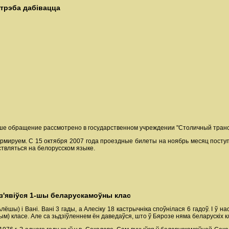
 трэба дабівацца
е обращение рассмотрено в государственном учреждении "Столичный трансп
ормируем. С 15 октября 2007 года проездные билеты на ноябрь месяц посту
твляться на белорусском языке.
 з'явіўся 1-шы беларускамоўны клас
Алёшы) і Вані. Вані 3 гады, а Алесіку 18 кастрычніка споўнілася 6 гадоў. І ў
м) класе. Але са зьдзіўленнем ён даведаўся, што ў Бярозе няма беларускіх к