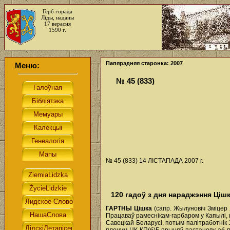
Герб горада
Ліды, наданы
17 верасня
1590 г.
Папярэдняя старонка: 2007
Меню:
№ 45 (833)
№ 45 (833) 14 ЛІСТАПАДА 2007 г.
120 гадоў з дня нараджэння Цішк
ГАРТНЫ Цішка
(сапр. Жылуновіч Зміцер Х
Працаваў рамеснікам-гарбаром у Капылі, н
Савецкай Беларусі, потым палітработнік 1