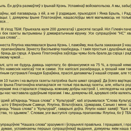
ыль. Ён доўга размаўляў з Ірынай Крэнь. Успамінаў войскапольска. А мы, заб
ы, каб пагаварыць з ёй, а не ў рэдакцыю, прыходзілі і Янка Брыль, і Радзім
ацыі. І, дзякуючы Ірыне Платонаўне, нашаслоўцы мелі магчымасць не толькі 
ліся…
 ІІІ з'езд ТБМ. Прыехала каля 200 дэлегатаў і дзесяткі гасцей. Ніл Гілевіч па
бок газеты вытрыманы ў дэмакратычным кірунку. Усе супрацоўнікі "НС" хва
Наша слова"…
рнеста Ялугіна хвалявалася Ірына Крэнь. І, памойму, яна была закаханая ў наш
і прапаноўвала Эрнесту Васільевічу паабедаць. І такія простыя і душэўныя а
 браць да сэрца. А Ірына Платонаўна заўсёды чужы боль брала да сэрца і ра
 нікому чужой…
лі, што не будуць даваць зарплату, бо фінансуемся на 75 %, а грошай няма і
о намеснік напісаў тое ж самае. Усе напісалі разабрацца, а грошай нам так і
угіным сустракалі Генадзя Бураўкіна, прасілі дапамагчы ў нашай справе, але т
я 10 тысяч і на выпуск газеты патрэбна было шмат сродкаў. Да ўсяго вар'яцк
ужо Ірына Платонаўна клапацілася не толькі пра выхад газеты, але, нібыта род
цукеркамі яна старалася стварыць кожнаму добры настрой. І, нягледзячы на ц
ды нас частавала цудоўнымі пірагамі. І мы, дзякуючы ёй, адчувалі сябе калек
з ідэяй аб'яднаць "Наша слова" з "Культурай", каб атрымалася "Слова Культ
ет, што ў Вярхоўным Савеце, Ялугіна, Вільтоўскага, Цумарава, Санько і мяне.
днаць "Наша слова" з "Культурай", гаварылі доўга. Ялугін нават заявіў: "Калі
рства, то здымем.". Словам, усе выступілі супраць прапановы Ялугіна, бо ў Т
працоўнікі "Нашага слова" зразумелі і ўспрынялі правільна. І працавалі, і пра
! І я думаю, успамінаючы першых супрацоўнікаў выдання, дзякуючы якім наша