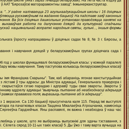
алоўскай школе (яна і зараз лічыцца беларускай). На лета часта ездзіў да
уе ў ААТ "Бярозаўскі маторарамонтны завод". Інжынерканструктар.
на:
"...У раёне налічваецца 23 агульнаадукацыйныя школы і 16 дзіцячых
з'яўляюцца рускамоўнымі па жаданню бацькоў. На падставе заяў законных
ючэння. Ва ўсіх дзіцячых дашкольных установах праводзяцца заняткі на
ца выхаваўчая работа па далучэнню дзяцей да культурнай спадчыны
ускай нацыянальнай вопраткі народныя святы, гульні..., іншыя формы
льнага ўзросту напрацаваны ў дзіцячых садах № 8, № 3 г. Бярозы, а
авання і навучання дзяцей у беларускамоўных групах дзіцячага сада і
996 год у школах функцыявалі беларускамоўныя класы: у кожнай паралелі
 выбару мовы навучання. Таму паступова колькасць беларускамоўных класаў
овы імя Францішка Скарыны". Там, каб абараніць ягонае канстытуцыйнае
з лістамі ў тры адрасы: да Міністра адукацыі, Генеральнага пракурора і
 скарыстаўся гэтаю парадаю і адправіў туды свае звароты. Звароты ў
аённаму аддзелу адукацыі
"вывучыць пытанне аб неабходнасці адкрыцця
 ў рамках прававога поля, вырашыць пытанне аб іх адкрыцці".
з 1 верасня. Са 130 бацькоў прысутнічала каля 115. Перад імі выступілі
эктара па пачатковых класах Таццяна Мікалаеўна Атрошчанка, намесніца
яргееўна Гардзейчык. Яны распавялі, як важна і неабходна ў наш час
юбяць у школе, што яе выбіраюць выпускнікі для здачы тэставання, з
Сёлета сярод 10-11-ых такіх класаў 5. Ды ўжо і таму варта вучыцца на