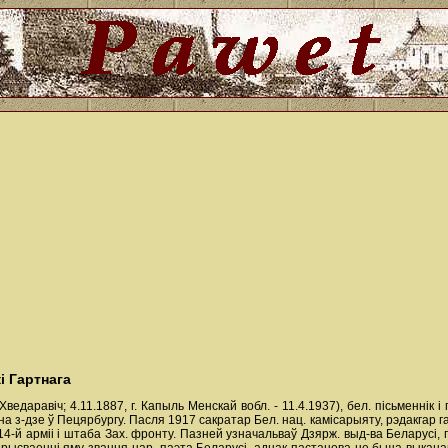
і Гартнага
ведаравіч; 4.11.1887, г. Капыль Менскай вобл. - 11.4.1937), бел. пісьменнік 
а з-дзе ў Пецярбургу. Пасля 1917 сакратар Бел. нац. камісарыяту, рэдакгар г
4-й арміі і штаба Зах. фронту. Пазней узначальваў Дзярж. выд-ва Беларусі, 