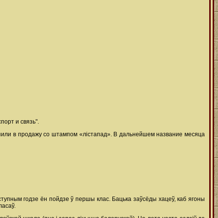
орт и связь".
пили в продажу со штампом «лістапад». В дальнейшем название месяца
 наступным годзе ён пойдзе ў першы клас. Бацька заўсёды хацеў, каб ягоны
ласаў.