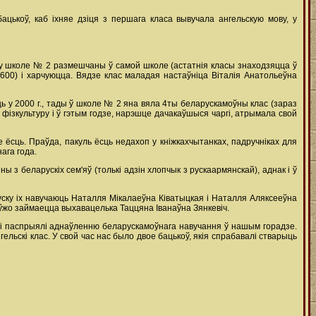
цькоў, каб іхняе дзіця з першага класа вывучала ангельскую мову, у
ў у школе № 2 размешчаны ў самой школе (астатнія класы знаходзяцца ў
1600) і харчуюцца. Вядзе клас маладая настаўніца Віталія Анатольеўна
 у 2000 г., тады ў школе № 2 яна вяла 4ты беларускамоўны клас (зараз
а фізкультуру і ў гэтым годзе, нарэшце дачакаўшыся чаргі, атрымала свой
ле ёсць. Праўда, пакуль ёсць недахоп у кніжкахчытанках, падручніках для
ага года.
 з беларускіх сем'яў (толькі адзін хлопчык з рускаармянскай), аднак і ў
руску іх навучаюць Наталля Мікалаеўна Ківатыцкая і Наталля Аляксееўна
і ўжо займаецца выхавацелька Таццяна Іванаўна Зянкевіч.
я і паспрыялі аднаўленню беларускамоўнага навучання ў нашым горадзе.
ельскі клас. У свой час нас было двое бацькоў, якія спрабавалі стварыць