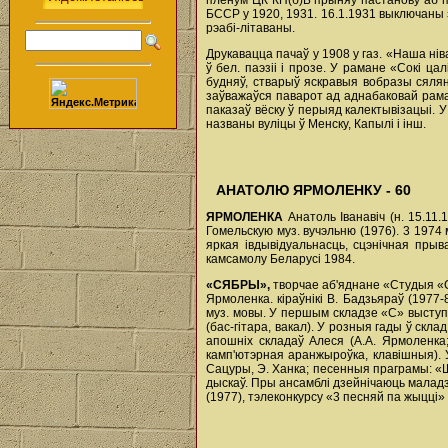
пленум ЦК КП(б)Б прыняў пастанову аб пр
БССР у 1920, 1931. 16.1.1931 выключаны з
рэабі-літаваны.
Друкавацца пачаў у 1908 у газ. «Наша ніва
ў бел. паэзіі і прозе. У рамане «Сокі ц
будняў, стварыў яскравыя вобразы сялян
заўважаўся паварот ад аднабаковай раман
паказаў вёску ў перыяд калектывізацыі. У 
названы вуліцы ў Менску, Капылі і інш.
АНАТОЛЮ ЯРМОЛЕНКУ - 60
ЯРМОЛЕНКА
Анатоль Іванавіч (н. 15.11.
Гомельскую муз. вучэльню (1976). 3 1974
яркая івдывідуальнасць, сцэнічная прыва
камсамолу Беларусі 1984.
«СЯБРЫ»,
творчае аб'яднане «Студыя «Ся
Ярмоленка. кіраўнікі В. Бадзьяраў (1977
муз. мовы. У першым складзе «С» выступал
(бас-гітара, вакал). У розныя гады ў склад
апошніх складаў Алеся (А.А. Ярмоленка; 
камп'ютэрная аранжыроўка, клавішныя). У р
Сацуры, Э. Ханка; песенныя праграмы: «Шл
дыскаў. Пры ансамблі дзейнічаюць маладзё
(1977), тэлеконкурсу «3 песняй па жыцці»