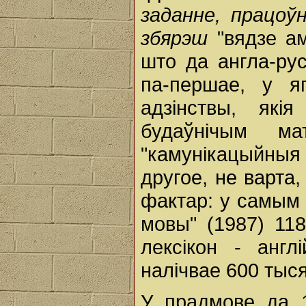
заданне, працоў
збярэш
"вядзе а
што да англа-рус
па-першае, у я
адзінствы, які
будаўнічым м
"камунікацыйныя 
другое, не варта,
фактар: у самым 
мовы" (1987) 11
лексікон - англі
налічвае 600 тыся
У прадмове да 1