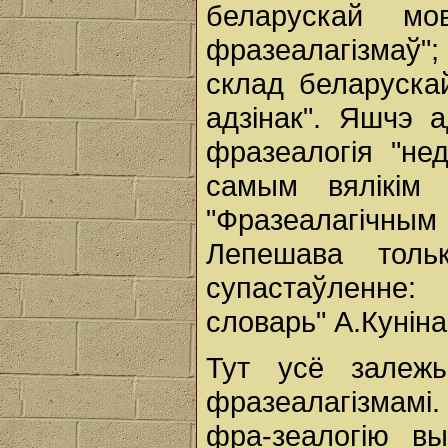
беларускай мо
фразеалагізмаў"
склад беларуска
адзінак". Яшчэ 
фразеалогія "не
самым вялікім
"Фразеалагічны
Лепешава толь
супастаўленне: 
словарь" А.Куніна
Тут усё залеж
фразеалагізмамі.
фра-зеалогію в