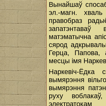
Вынайшаў спосаб
эл.-магн. хвал
правобраз рады
запатэнтаваў 
матэматычна апіс
сярод адкрываль
Герца, Папова,
месцы імя Наркеві
Наркевіч-Ёдка 
вымярэння вільг
вымярэння патэн
руху воблакаў
электратокам 