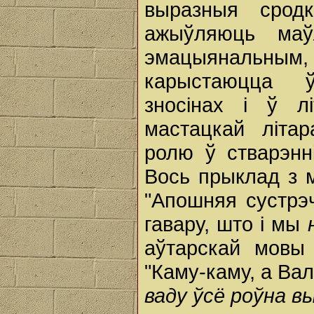
выразныя сродк
ажыўляюць маў
эмацыянальным, 
карыстаюцца ў
зносінах і ў лі
мастацкай літа
ролю ў стварэнн
Вось прыклад з 
"Апошняя сустрэ
гавару, што і мы
аўтарскай мовы
"Каму-каму, а Ва
ваду ўсё роўна в