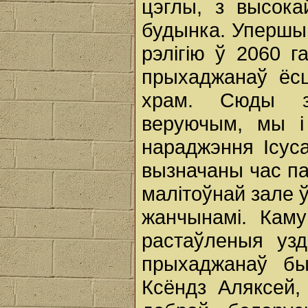
цэглы, з высока
будынка. Упершын
рэлігію ў 2060 г
прыхаджанаў ёсц
храм. Сюды з 
веруючым, мы і
нараджэння Ісус
вызначаны час па
малітоўнай зале 
жанчынамі. Каму
растаўленыя узд
прыхаджанаў бы
Ксёндз Аляксей,