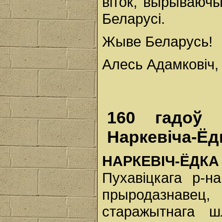
віток, вырываючы
Беларусі.
Жыве Беларусь!
Алесь Адамковіч, 
160 гадоў 
Наркевіча-Ёд
НАРКЕВІЧ-ЁДКА 
Пухавіцкага р-н
прыродазнавец,
старажытнага ш