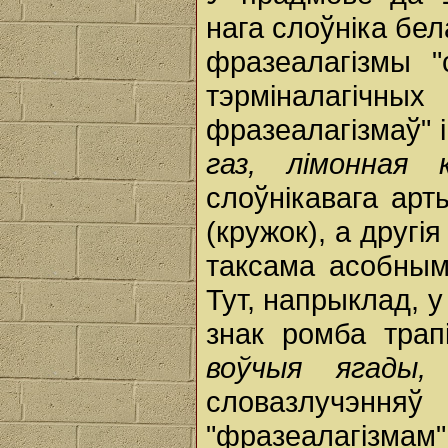
нага слоўніка бел
фразеалагізмы "
тэрміналагі
фразеалагізмаў" 
газ,
лімонная
слоўнікавага ар
(кружок), а другі
таксама асобным
Тут, напрыклад, 
знак ромба трап
воўчыя ягады
словазлучэнняў
"фразеалагізмам