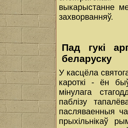
выкарыстанне ме
захворванняў.
Пад гукі ар
беларуску
У касцёла святог
кароткі - ён бы
мінулага стаго
паблізу тапалё
пасляваенныя час
прыхільнікаў ры