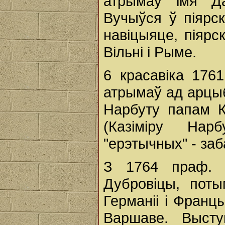
атрымаў імя Да
Вучыўся ў піярс
навіцыяце, піярс
Вільні і Рыме.
6 красавіка 1761
атрымаў ад арцыб
Нарбуту папам К
(Казіміру На
"ерэтычных" - заб
З 1764 праф. і
Дубровіцы, пот
Германіі і Франц
Варшаве. Высту