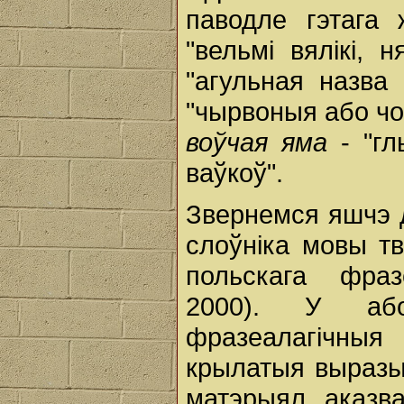
паводле гэтага
"вельмі вялікі,
"агульная назва
"чырвоныя або чо
воўчая яма
- "г
ваўкоў".
Звернемся яшчэ д
слоўніка мовы тв
польскага фраз
2000). У або
фразеалагічныя
крылатыя выразы
матэрыял аказв