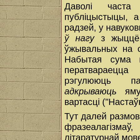
Даволі часта
публіцыстыцы, а
радзей, у навуков
ў нагу
з жыццё
ўжывальных на с
Набытая сума 
ператвараецца
рэгулююць па
адкрываюць
я
вартасці ("Настаўн
Тут далей размов
фразеалагізма
літаратурнай мов