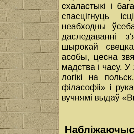
схаластыкі і баг
спасцігнуць і
неабходны ўсеб
даследаванні з
шырокай свецка
асобы, цесна звя
мадства і часу. У
логікі на польс
філасофіі» і рук
вучнямі выдаў «В
Набліжаючыся