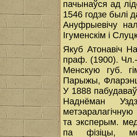
пачынаўся ад лід
1546 годзе былі 
Ануфрыевічу нал
Ігуменскім і Слуц
Якуб Атонавіч На
праф. (1900). Чл.-
Менскую губ. гі
Парыжы, Фларэнцы
У 1888 пабудаваў
Наднёман Узд
метэаралагічную 
та эксперым. ме
па фізіцы, ме