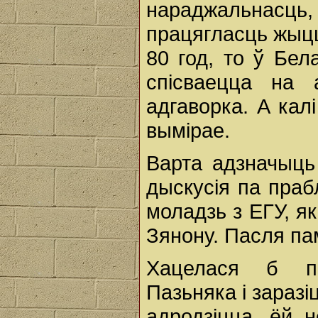
нараджальнасц
працягласць жыцц
80 год, то ў Бел
спісваецца на 
адгаворка. А кал
вымірае.
Варта адзначыць
дыскусія па праб
моладзь з ЕГУ, я
Зянону. Пасля па
Хацелася б па
Пазьняка і заразі
адродзіцца, ёй 