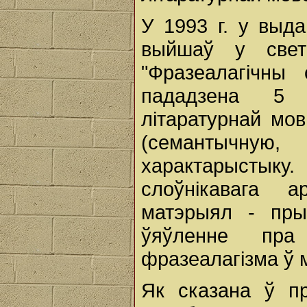
У 1993 г. у выд
выйшаў у свет
"Фразеалагічны
пададзена 5 
літаратурнай мо
(семантычную,
характарысты
слоўнікавага 
матэрыял - пры
ўяўленне пра
фразеалагізма ў 
Як сказана ў п