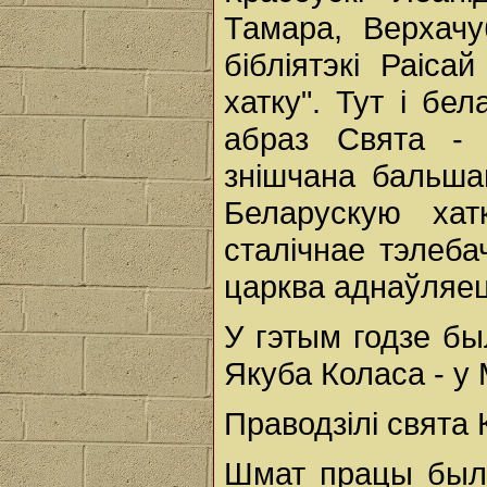
Тамара, Верхачу
бібліятэкі Раіс
хатку". Тут і бе
абраз Свята - 
знішчана бальшав
Беларускую хат
сталічнае тэлеба
царква аднаўляец
У гэтым годзе бы
Якуба Коласа - у
Праводзілі свята 
Шмат працы было