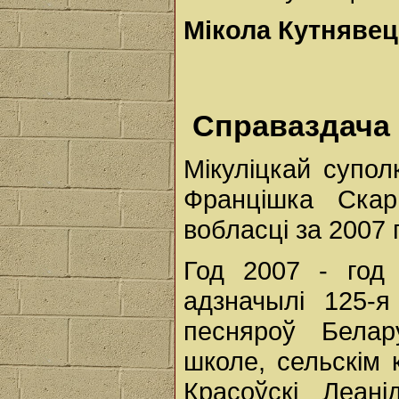
Мікола Кутнявец
Справаздача
Мікуліцкай супо
Францішка Скар
вобласці за 2007 
Год 2007 - год
адзначылі 125-я
песняроў Белар
школе, сельскім 
Красоўскі Леані