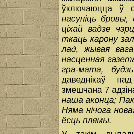
ўключаюцца ў сл
насупіць бровы, 
ціхай вадзе чэрц
ткаць карону зала
лад, жывая вага
насценная газет
гра-мата, буд
даведнікаў па
змешчана 7 адзінак
наша аконца; Пак
Няма нічога нова
ёсць плямы.
У такім выпад