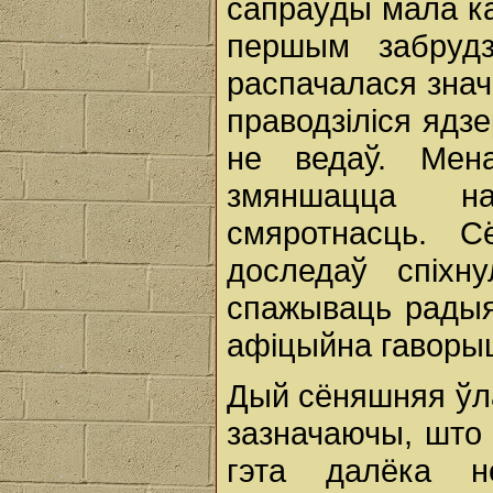
сапраўды мала ка
першым забрудз
распачалася значн
праводзіліся ядзе
не ведаў. Мен
змяншацца на
смяротнасць. 
доследаў спіхн
спажываць радыя
афіцыйна гаворы
Дый сёняшняя ўл
зазначаючы, што 
гэта далёка н