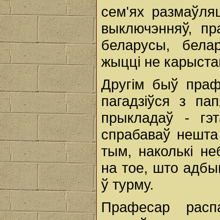
сем'ях размаўля
выключэнняў, пр
беларусы, бела
жыцці не карыста
Другім быў праф
пагадзіўся з па
прыкладаў - гэ
спрабаваў нешта 
тым, наколькі н
на тое, што адбыв
ў турму.
Прафесар расп