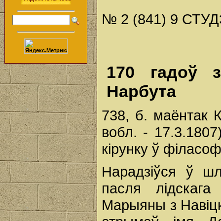
№ 2 (841) 9 СТУД
170 гадоў з
Нарбута
738, б. маёнтак 
вобл. - 17.3.1807
кірунку ў філасофі
Нарадзіўся ў шл
пасля лідскага
Марыяны з Навіцк