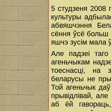
5 студзеня 2008 
культуры адбыла
абвяшчэння Бела
сёння ўсё больш 
яшчэ зусім мала 
Але падзеі таго
агеньчыкам надзе
тоеснасці, на 
беларусы не пры
Той агеньчык даў
прывідлівай, але
аб ёй гавораць