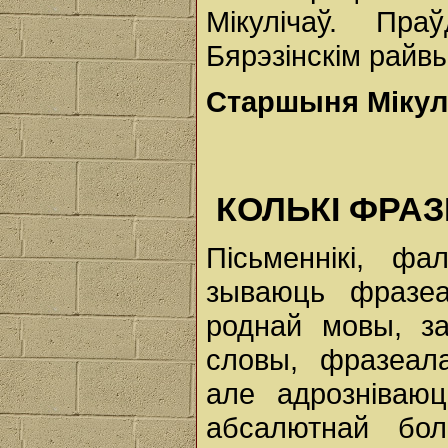
Мікулічаў. Пр
Бярэзінскім райв
Старшыня Мікул
КОЛЬКІ ФРАЗ
Пісьменнікі, фа
зываюць фразеа
роднай мовы, за
словы, фразеал
але адрозніваю
абсалютнай бол