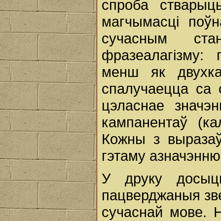
спроба стварыц
магчымасці поўн
сучасным ста
фразеалагізму: 
менш як двухка
спалучаецца са 
цэласнае значэ
кампанентаў (ка
Кожны з выразаў
гэтаму азначэнню
У друку досыц
пацверджаныя зве
сучаснай мове. Н