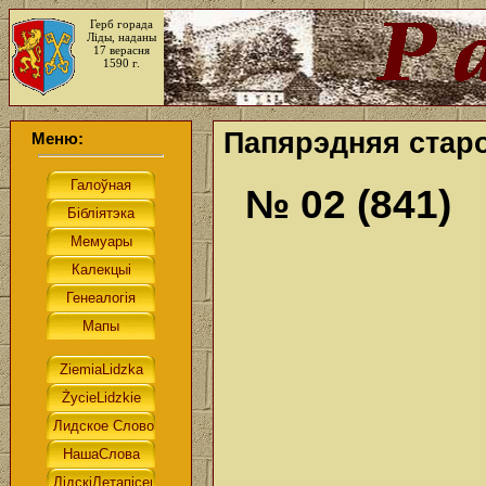
Герб горада
Ліды, наданы
17 верасня
1590 г.
Папярэдняя старо
Меню:
№ 02 (841)