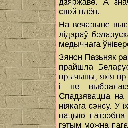
дзяржаве. А зна
свой плён.
На вечарыне выст
лідараў беларуск
медычнага ўнівер
Зянон Пазьняк ра
прайшла Беларус
прычыны, якія пр
і не выбралас
Спадзявацца на 
ніякага сэнсу. У 
нацыю патрэбна 
гэтым можна пага