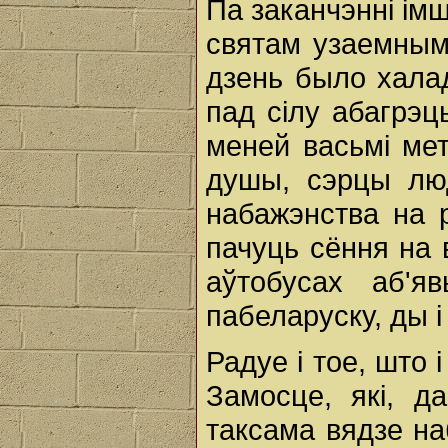
Па заканчэнні імш
святам узаемнымі
дзень было халад
пад сілу абагрэць
меней васьмі мет
душы, сэрцы люд
набажэнства на 
пачуць сёння на 
аўтобусах аб'
пабеларуску, ды і 
Радуе і тое, што 
Замосце, які, д
таксама вядзе на