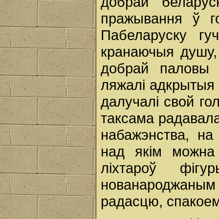
добрай беларус
пражывання ў г
Пабеларуску гу
кранаючыя душу,
добрай паловы 
ляжалі адкрытыя к
далучалі свой го
таксама радавала
набажэнства, на
над якім можна
ліхтароў фіг
нованароджаны
радасцю, спакоем