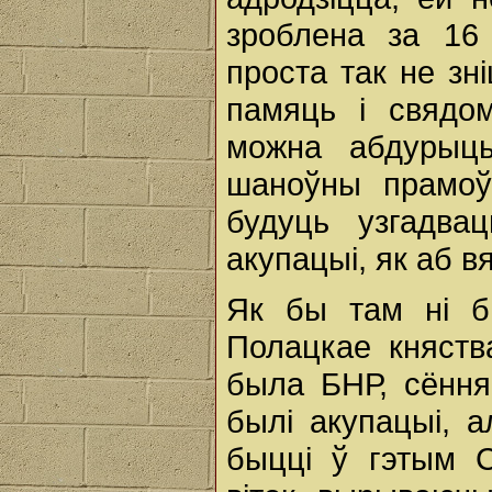
зроблена за 16 
проста так не зн
памяць і свядо
можна абдурыць
шаноўны прамоў
будуць узгадва
акупацыі, як аб вя
Як бы там ні 
Полацкае княств
была БНР, сёння
былі акупацыі, 
быцці ў гэтым С