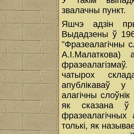
звалачны пункт.
Яшчэ адзін пр
Выдадзены ў 196
"Фразеалагічны с
А.І.Малаткова
фразеалагізмаў.
чатырох склада
апублікаваў у 
алагічны слоўнік
як сказана ў
фразеалагічных 
толькі, як называ