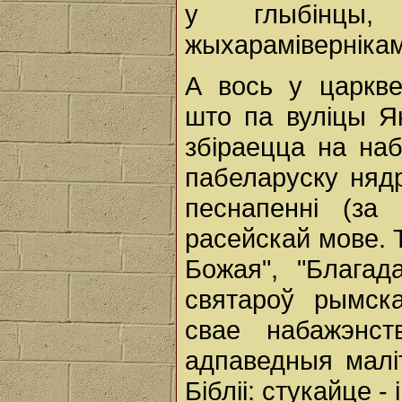
у глыбінцы,
жыхарамівернікам
А вось у царкве
што па вуліцы Я
збіраецца на на
пабеларуску няд
песнапенні (за
расейскай мове. Т
Божая", "Благад
святароў рымска
свае набажэнст
адпаведныя малі
Бібліі: стукайце -