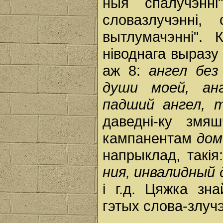
ныя спалучэнні
словазлучэнні
вытлумачэнні".
ніводнага выразу
аж 8:
ангел без
души моей, анг
падший ангел, 
даведні-ку змя
кампанентам
до
напрыклад, такія
ния, инвалидный
і г.д. Цяжка зн
гэтых слова-злуч