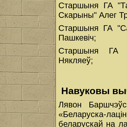
Старшыня ГА "Т
Скарыны" Алег Тр
Старшыня ГА "Са
Пашкевіч;
Старшыня ГА "
Някляеў;
Навуковы вы
Лявон Баршчэўс
«Беларуска-ла
беларускай на ла