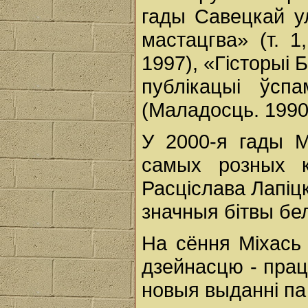
гады Савецкай ул
мастацгва» (т. 1,
1997), «Гісторыі 
публікацыі ўсп
(Маладосць. 1990
У 2000-я гады М
самых розных к
Расціслава Лапіцк
значныя бітвы бел
На сёння Міхась
дзейнасцю - прац
новыя выданні па