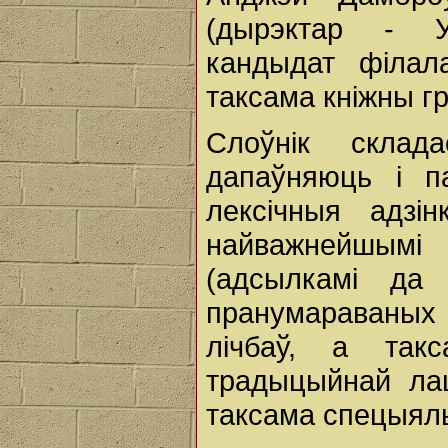
(дырэктар - Ул
кандыдат філал
таксама кніжны г
Слоўнік склад
дапаўняюць і 
лексічныя адзі
найважнейшымі
(адсылкамі да 
пранумараваных
лічбаў, а так
традыцыйнай лаці
таксама спецыял