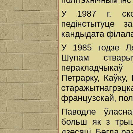
У 1987 г. ско
педінстытуце з
кандыдата філала
У 1985 годзе Л
Шупам ствар
перакладчыкаў
Петрарку, Каўку,
старажытнагрэцка
французскай, пол
Паводле ўласна
больш як з трыц
дзесяці. Бегла ра