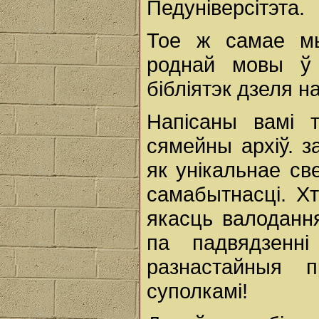
Педуніверсітэта.
Тое ж самае мы
роднай мовы ў 
бібліятэк дзеля н
Напісаны вамі 
сямейны архіў. з
як унікальнае св
самабытнасці. Х
якасць валодання
па падвядзенн
разнастайныя 
суполкамі!