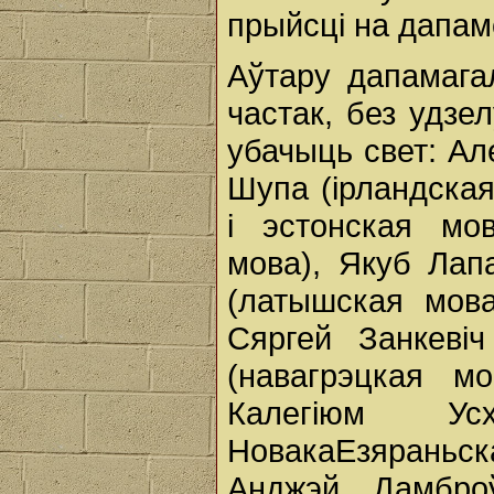
прыйсці на дапам
Аўтару дапамага
частак, без удзе
убачыць свет: Ал
Шупа (ірландская
і эстонская мо
мова), Якуб Лап
(латышская мова
Сяргей Занкеві
(навагрэцкая м
Калегіюм У
НовакаЕзяраньс
Анджэй Дамброў