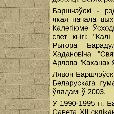
Баршчэўскі - рэд
якая пачала вых
Калегіюме Ўсход
свет кнігі: "Ка
Рыгора Бараду
Хадановіча "Свя
Арлова "Каханак Я
Лявон Баршчэўскі
Беларускага гум
ўладамі ў 2003.
У 1990-1995 гг. 
Савета XII склік