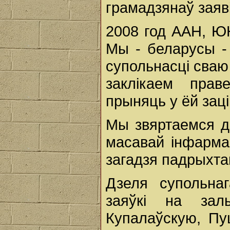
грамадзянаў заяві
2008 год ААН, Ю
Мы - беларусы -
супольнасці сваю
заклікаем прав
прыняць у ёй зац
Мы звяртаемся д
масавай інфарма
загадзя падрыхта
Дзеля супольна
заяўкі на за
Купалаўскую, Пуш