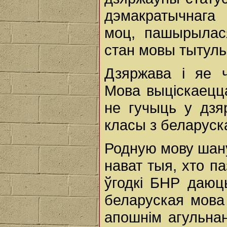
дэмакратычнага
моц, пашырылася
стан мовы тытуль
Дзяржава і яе ч
Мова выціскаецц
не гучыць у дз
класы з беларус
Родную мову шану
нават тыя, хто п
ўгодкі БНР даюць
беларуская мова
апошнім агульна