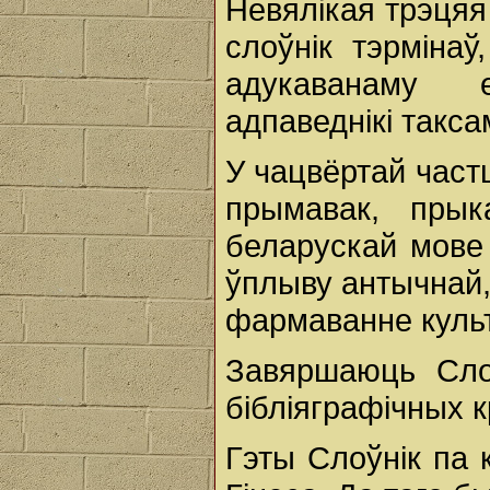
Невялікая трэцяя 
слоўнік тэрмінаў
адукаванаму 
адпаведнікі такса
У чацвёртай част
прымавак, прык
беларускай мове
ўплыву антычнай,
фармаванне культ
Завяршаюць Сло
бібліяграфічных к
Гэты Слоўнік па 