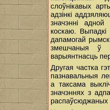
слоўнікавых арты
адзінкі аддзяляю
значэнні адной
коскаю. Выпадкі 
дапамогай рымскі
змешчаныя ў к
варыянтнасць пер
Другая частка гэ
пазнавальныя лек
а таксама выкліч
значэннях з адп
распаўсюджаных 