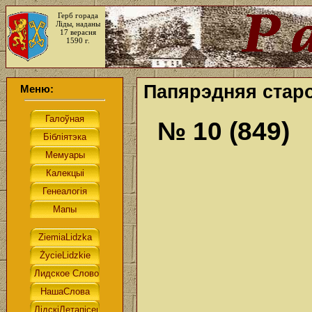
Герб горада
Ліды, наданы
17 верасня
1590 г.
Папярэдняя старо
Меню:
№ 10 (849)