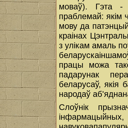
моваў). Гэта -
праблемай: якім 
мову да патэнцый
краінах Цэнтраль
з улікам амаль п
беларускаіншам
працы можа так
падарунак пер
беларусаў, якія 
народаў аб'яднан
Слоўнік прызн
інфармацы
навуковапапулярн