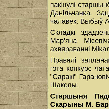
пакінулі старшынё
Данільчанка. Зац
чалавек. Выбыў А
Складкі здадзен
Мар'яна Місеві
ахвяраванні Міка
Правялі заплан
гэта конкурс чат
"Саракі" Гаранові
Шаколы.
Старшыня Пад
Скарыны М. Бара