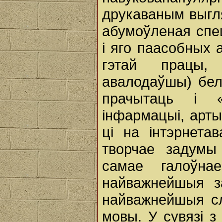
друкаваным выгля
абумоўленая спе
і яго паасобных 
гэтай працы,
авалодаўшы) бел
прачытаць і 
інфармацыі, арты
ці на інтэрнета
творчае задумы 
самае галоўна
найважнейшыя з
найважнейшыя сл
мовы. У сувязі з