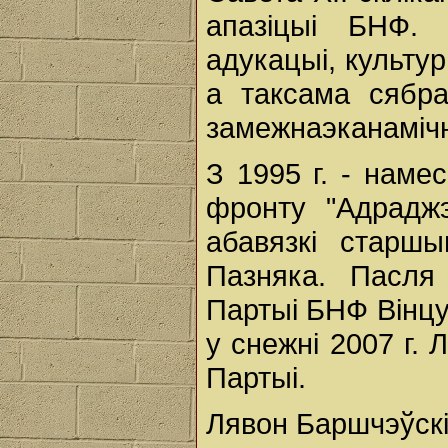
апазіцыі БНФ.
адукацыі, культу
а таксама сябра
замежнаэканамічн
З 1995 г. - наме
фронту "Адраджэ
абавязкі старшы
Пазняка. Пасля
Партыі БНФ Вінцу
у снежні 2007 г.
Партыі.
Лявон Баршчэўскі