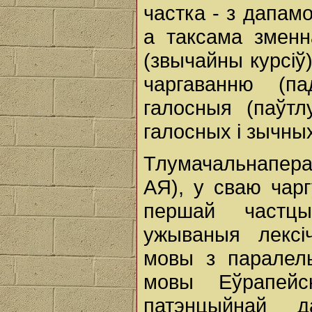
частка - з дапам
а таксама зменн
(звычайны курсіў
чаргаванню (п
галосныя (паўтл
галосных і зычны
Тлумачальнапера
АЯ), у сваю чарг
першай частц
ужываныя лексі
мовы з паралел
мовы Еўрапейс
патэнцыйнай д