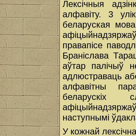
Лексічныя адзі
алфавіту. 3 улі
беларуская мова
афіцыйнадзяржаў
правапісе павод
Браніслава Тараш
аўтар палічыў н
адлюстраваць аб
алфавітны пар
беларускіх
афіцыйнадзяржаў
наступнымі ўдакл
У кожнай лексічн