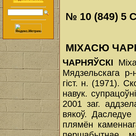
№ 10 (849) 5 
МІХАСЮ ЧАРН
ЧАРНЯЎСКІ
Міха
Мядзельскага р-н
гіст. н. (1971). С
навук. супрацоўні
2001 заг. аддзел
вякоў. Даследуе
плямён каменнаг
першабытнае ма