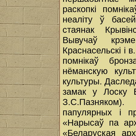
раскопкі помніка
неаліту ў басе
стаянак Крывін
Вывучаў крэм
Краснасельскі і 
помнікаў брон
нёманскую культ
культуры. Даслед
замак у Лоску 
З.С.Пазняком)
папулярных і пр
«Нарысаў па архе
«Беларуская арх