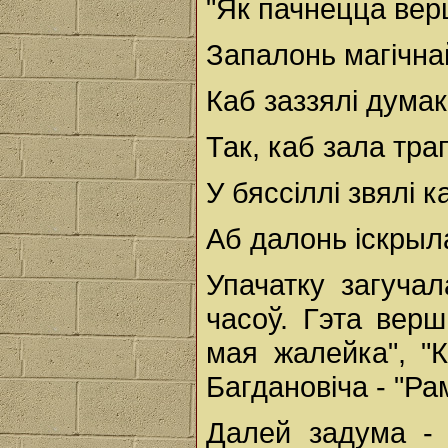
"Як пачнецца вер
Запалонь магічна
Каб заззялі дума
Так, каб зала трап
У бяссіллі звялі 
Аб далонь іскрыл
Упачатку загуча
часоў. Гэта верш
мая жалейка", "К
Багдановіча - "Ра
Далей задума - 