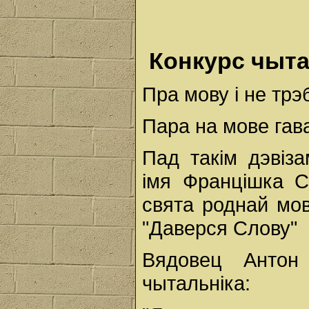
Конкурс чыта
Пра мову і не трэ
Пара на мове гав
Пад такім дэвіз
імя Францішка С
свята роднай мов
"Даверся Слову"
Вядовец Антон
чытальніка: