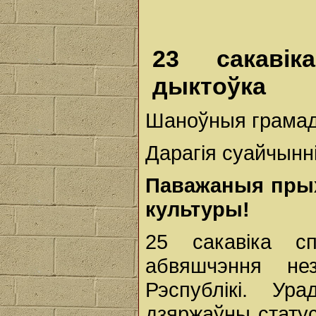
23 сакавік
дыктоўка
Шаноўныя грамад
Дарагія суайчыннік
Паважаныя прыхі
культуры!
25 сакавіка с
абвяшчэння не
Рэспублікі. У
дзяржаўны стату