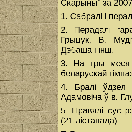
Скарыны" за 2007
1. Сабралі і перад
2. Перадалі гара
Грыцук, В. Муд
Дэбаша і інш.
3. На тры месяц
беларускай гімназ
4. Бралі ўдзел
Адамовіча ў в. Гл
5. Правялі сустр
(21 лістапада).