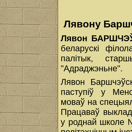
Лявону Баршч
Лявон
БАРШЧЭ
беларускі філол
палітык, ст
"Адраджэньне".
Лявон Баршчэўск
паступіў у Менс
моваў на спецыял
Працаваў выклад
у роднай школе 
політэхнічным інс