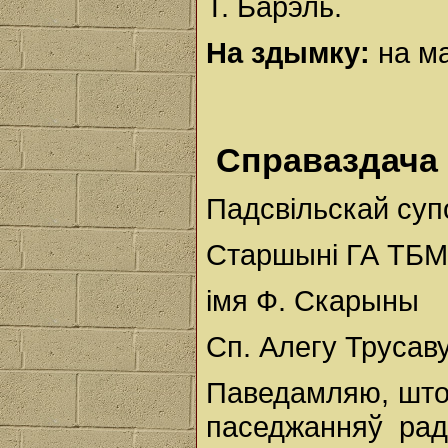
Т. Барэль.
На здымку:
на м
Справаздача
Падсвільскай суп
Старшыні ГА ТБМ
імя Ф. Скарыны
Сп. Алегу Трусав
Паведамляю, што 
паседжанняў рады