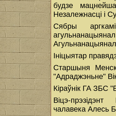
будзе мацнейш
Незалежнасці і Су
Сябры аргкам
агульнанацыя
Агульнанацыянал
Ініцыятар правяд
Старшыня Менск
"Адраджэньне" Вік
Кіраўнік ГА ЗБС 
Віцэ-прэзідэн
чалавека Алесь Б