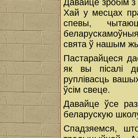
Давайце зробім з
Хай у месцах пр
спевы, чытаю
беларускамоўныя
свята ў нашым жы
Пастарайцеся дас
як вы пісалі д
руплівасць вашы
ўсім свеце.
Давайце ўсе ра
беларускую школ
Спадзяемся, шт