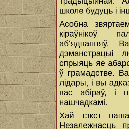
традыцыйнай. А
школе будуць і і
Асобна звяртае
кіраўнікоў па
аб'яднанняў. 
дэманстрацыі 
спрыяць яе абар
ў грамадстве. В
лідары, і вы адка
вас абіраў, і 
нашчадкамі.
Хай тэкст наш
Незалежнасць п