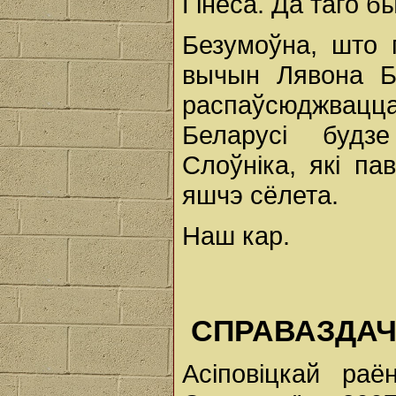
Гінеса. Да таго б
Безумоўна, што 
вычын Лявона Б
распаўсюджвацца
Беларусі будз
Слоўніка, які пав
яшчэ сёлета.
Наш кар.
СПРАВАЗДА
Асіповіцкай ра