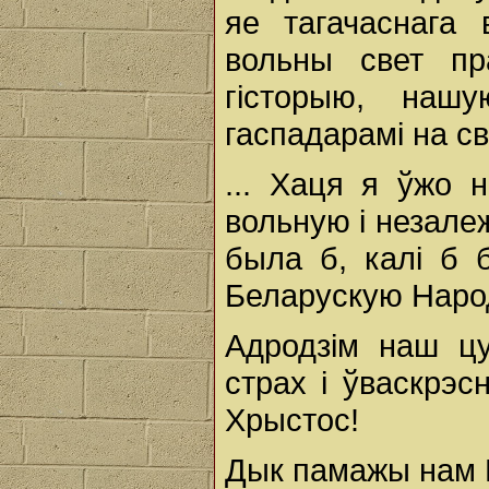
яе тагачаснага
вольны свет п
гісторыю, наш
гаспадарамі на св
... Хаця я ўжо 
вольную і незале
была б, калі б 
Беларускую Народ
Адродзім наш ц
страх і ўваскрэс
Хрыстос!
Дык памажы нам 