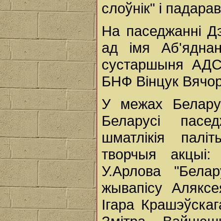
слоўнік" і падара
На паседжанні Д
ад імя Аб'ядна
сустаршыня АДС
БНФ Вінцук Вячор
У межах Белару
Беларусі пасе
шматлікія палі
творчыя акцыі:
У.Арлова "Бела
жывапісу Аляксе
Ігара Крашэўскаг