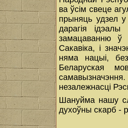
ва ўсім свеце аг
прыняць удзел у 
дарагія ідэалы
замацаванню ў 
Сакавіка, і зна
няма нацыі, бе
Беларуская м
самавызначэння
незалежнасці Рэс
Шануйма нашу с
духоўны скарб - 