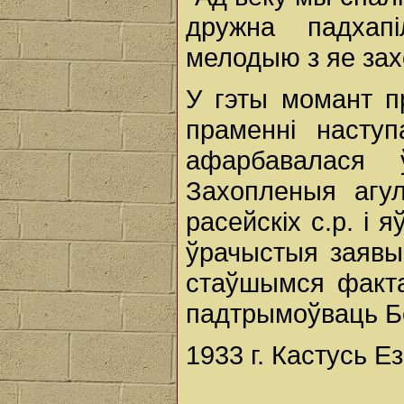
дружна падхап
мелодыю з яе зах
У гэты момант п
праменні наступ
афарбавалася 
Захопленыя агул
расейскіх с.р. і я
ўрачыстыя заявы,
стаўшымся факта
падтрымоўваць Б
1933 г. Кастусь Ез