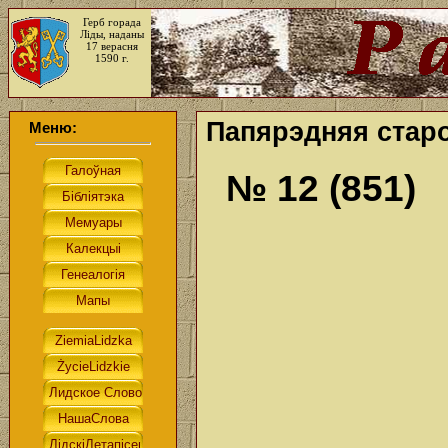
Герб горада
Ліды, наданы
17 верасня
1590 г.
Папярэдняя старо
Меню:
№ 12 (851)