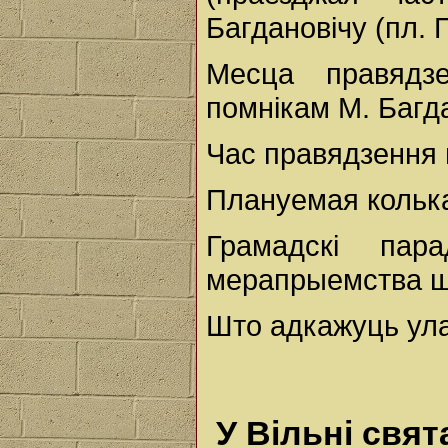
Багдановічу (пл.
Месца правядз
помнікам М. Багд
Час правядзення м
Плануемая колька
Грамадскі пар
мерапрыемства шэ
Што адкажуць ула
У Вільні свят