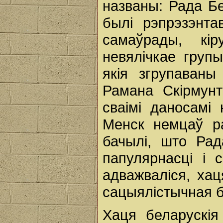
названы: Рада Бе
былі рэпрэзэнта
самаўрады, кі
невялічкае групы
якія згрупаваны
Рамана Скірмунт
сваімі даносамі
Менск немцаў р
бачылі, што Ра
папулярнасці і 
адважваліся, ха
сацыялістычная 
Хаця беларускія