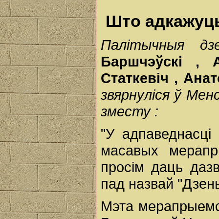
Што адкажуц
Палітычныя
д
Баршчэўскі
,
Статкевіч
,
Ана
звярнуліся
ў
Менс
зместу
:
"У адпаведнасці
масавых мерапр
просім даць даз
пад назвай "Дзен
Мэта мерапрыемс