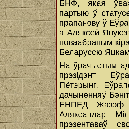
БНФ, якая ўва
партыю ў статусе
прапанову ў Еўра
а Аляксей Янукев
новаабраным кіра
Беларуссю Яцкам
На ўрачыстым ад
прэзідэнт Еўр
Пётэрынґ, Еўрап
дачыненняў Бэні
ЕНПЕД Жазэф Д
Аляксандар Міл
прэзентаваў св