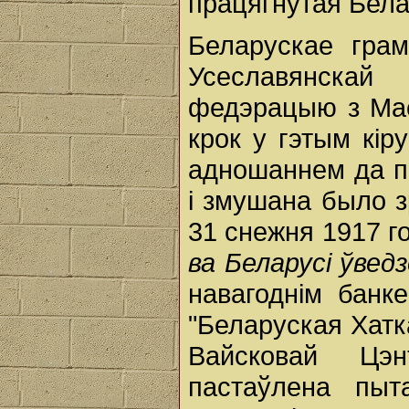
працягнутая Бела
Беларускае гра
Усеславянска
федэрацыю з Мас
крок у гэтым кір
адношаннем да п
і змушана было з
31 снежня 1917 г
ва Беларусі ўвед
навагоднім банк
"Беларуская Хат
Вайсковай Цэ
пастаўлена пыт