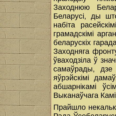
Заходнюю Бела
Беларусі, ды ш
набіта расейскім
грамадскімі арга
беларускіх гарада
Заходняга фронту
ўваходзіла ў знач
самаўрады, дзе
яўрэйскімі дамаў
абшарнікамі ўс
Выканаўчага Камі
Прайшло некалькі
Рада Ўсебеларуск