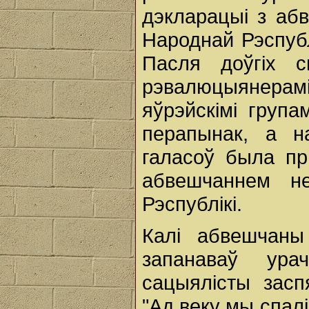
дэкларацыі з аб
Народнай Рэспубл
Пасля доўгіх с
рэвалюцыянерамі,
яўрэйскімі груп
перапынак, а н
галасоў была пр
абвешчаннем не
Рэспублікі.
Калі абвешчаны
запанаваў урач
сацыялісты засп
"Ад веку мы спалі,