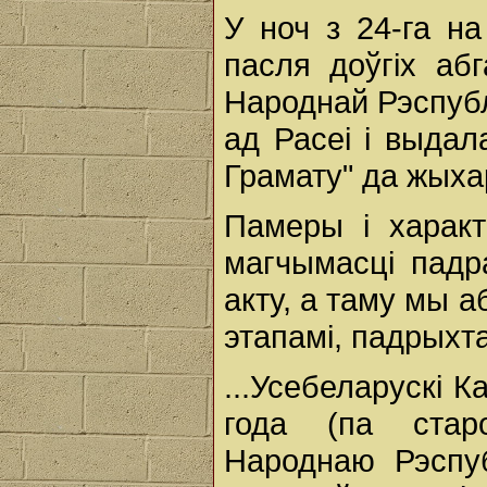
У ноч з 24-га на
пасля доўгіх аб
Народнай Рэспубл
ад Расеі і выдал
Грамату" да жыха
Памеры і харак
магчымасці падра
акту, а таму мы а
этапамі, падрыхт
...Усебеларускі К
года (па стар
Народнаю Рэспуб