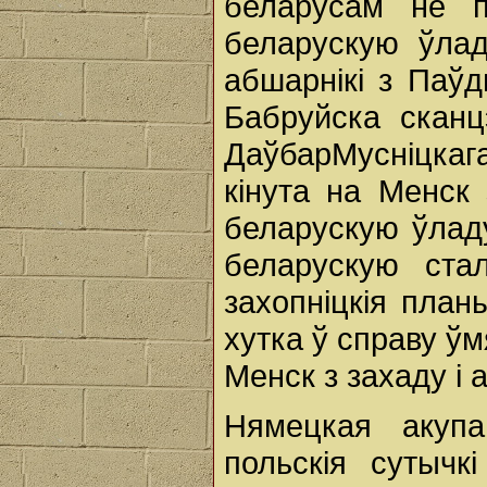
беларусам не 
беларускую ўлад
абшарнікі з Паў
Бабруйска сканц
ДаўбарМусніцкага
кінута на Менск 
беларускую ўладу
беларускую стал
захопніцкія план
хутка ў справу ўм
Менск з захаду і а
Нямецкая акупа
польскія сутычк