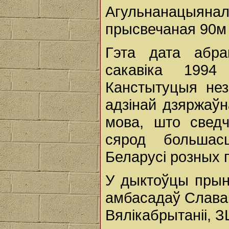
Агульнанацыя
прысвечаная 90м
Гэта дата абра
сакавіка 199
Канстытуцыя нез
адзінай дзяржаўн
мова, што свед
сярод большас
Беларусі розных 
У дыктоўцы прыня
амбасадаў Славак
Вялікабрытаніі, З