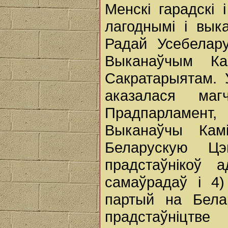
Менскі гарадскі 
лагоднымі і вык
Радай Усебелару
Выканаўчым Ка
Сакратарыятам. 
аказалася маг
Прадпарламент,
Выканаўчы Камі
Беларускую Цэ
прадстаўнікоў а
самаўрадаў і 4)
партый на Бела
прадстаўніцтв