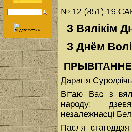
№ 12 (851) 19 СА
З Вялікім Д
З Днём Волі
ПРЫВІТАННЕ
Дарагія Суродзічы
Вітаю Вас з вял
народу: дзев
незалежнасці Бел
Пасля стагоддзя