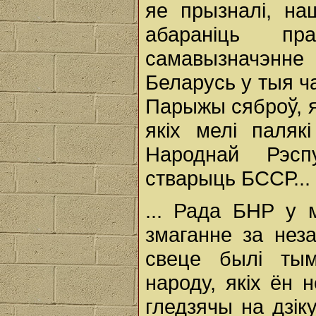
яе прызналі, н
абараніць п
самавызначэнне
Беларусь у тыя ч
Парыжы сяброў, як
якіх мелі паляк
Народнай Рэспу
стварыць БССР...
... Рада БНР у 
змаганне за неза
свеце былі тым
народу, якіх ён 
гледзячы на дзік