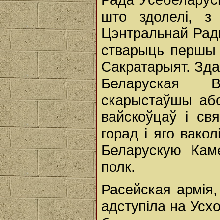
што здолелі, з
Цэнтральнай Рады
стварыць першы 
Сакратарыят. Здар
Беларуская В
скарыстаўшы абс
вайскоўцаў і св
горад і яго вако
Беларускую Кам
полк.
Расейская армія,
адступіла на Усхо