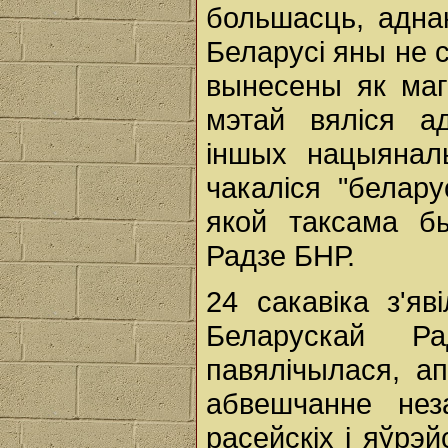
большасць, адна
Беларусі яны не с
вынесены як маг
мэтай вяліся а
іншых нацыянал
чакаліся "белару
якой таксама б
Радзе БНР.
24 сакавіка з'яв
Беларускай Ра
павялічылася, а
абвешчанне нез
расейскіх і яўрэй