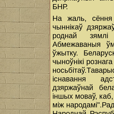
БНР.
На жаль, сёння
чыннікаў дзяржа
роднай зямлі
Абмежаваныя ўм
ўжытку. Беларус
чыноўнікі рознаг
носьбітаў.Тавар
існавання ад
дзяржаўнай бел
іншых моваў, каб
між народамі".Ра
Народнай Рэспуб