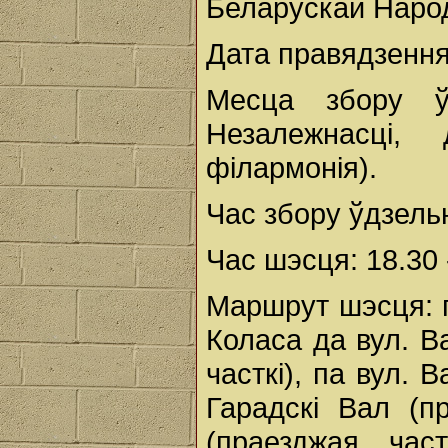
Беларускай Народ
Дата правядзення
Месца збору ўд
Незалежнасці,
філармонія).
Час збору ўдзельні
Час шэсця: 18.30 
Маршрут шэсця: п
Коласа да вул. В
часткі), па вул. 
Гарадскі Вал (п
(праезджая час