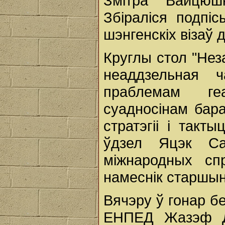
Змітра Вайцюш
Збіраліся подпі
шэнгенскіх візаў 
Круглы стол "Не
неаддзельная 
праблемам геа
суадносінам бара
стратэгіі і такт
ўдзел Яцэк Сар
міжнародных сп
намеснік старшы
Вячэру ў гонар б
ЕНПЕД Жазэф Д