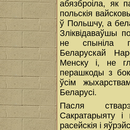
абязброіла, як п
польскія вайсков
ў Польшчу, а бел
Зліквідаваўшы п
не спыніла п
Беларускай Нар
Менску і, не г
перашкоды з бок
ўсім жыхарства
Беларусі.
Пасля ствар
Сакратарыяту і 
расейскія і яўрэй