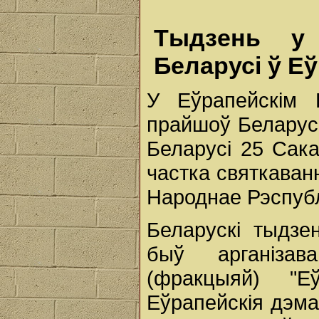
Тыдзень у 
Беларусі ў Е
У Еўрапейскім 
прайшоў Беларуск
Беларусі 25 Сака
частка святкаван
Народнае Рэспубл
Беларускі тыдзе
быў арганіза
(фракцыяй) "Е
Еўрапейскія дэма