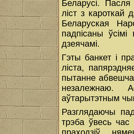
Беларусі. Пасл
ліст з кароткай
Беларуская Нар
падпісаны ўсімі
дзеячамі.
Гэты банкет і пр
ліста, папярэдн
пытанне абвешча
незалежнаю. 
аўтарытэтным чын
Разглядаючы пад
трэба ўвесь час
праходзіў няме