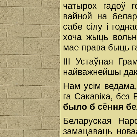
чатырох гадоў 
вайной на белар
сабе сілу і годн
хоча жыць вольн
мае права быць г
III Устаўная Гра
найважнейшы даку
Нам усім ведама,
га Сакавіка, без
было б сёння бе
Беларуская Нар
замацаваць нова