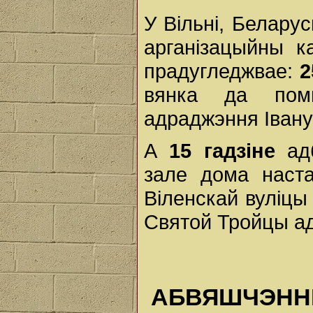
У Вільні, Белару
арганізацыйны ка
прадугледжвае:
2
вянка да помн
адраджэння Івану
А
15 гадзіне
ад
зале дома наста
Віленскай вуліцы
Святой Тройцы а
АБВЯШЧЭНН