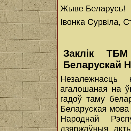
Жыве Беларусь!
Івонка Сурвіла, 
Заклік ТБМ
Беларускай Н
Незалежнасць
агалошаная на ўв
гадоў таму бела
Беларуская мова
Народнай Рэсп
дзяржаўныя акт