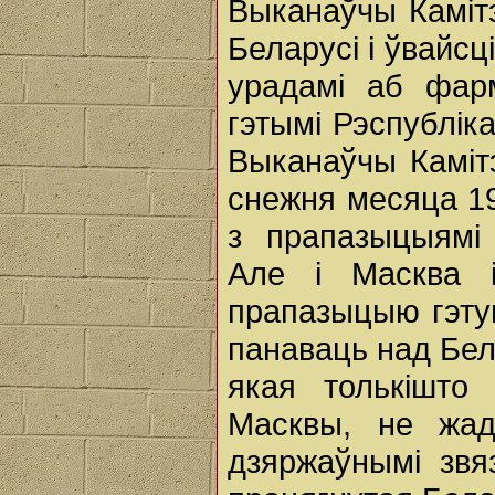
Выканаўчы Камітэ
Беларусі і ўвайсці
урадамі аб фар
гэтымі Рэспублік
Выканаўчы Каміт
снежня месяца 19
з прапазыцыямі 
Але і Масква 
прапазыцыю гэтую
панаваць над Бела
якая толькішто
Масквы, не жад
дзяржаўнымі звя