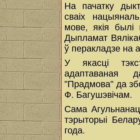
На пачатку дыкт
сваіх нацыянал
мове, якія былі
Дыпламат Вяліка
ў перакладзе на а
У якасці тэкс
адаптаваная 
"Прадмова" да зб
Ф. Багушэвічам.
Сама Агульнанац
тэрыторыі Белару
года.